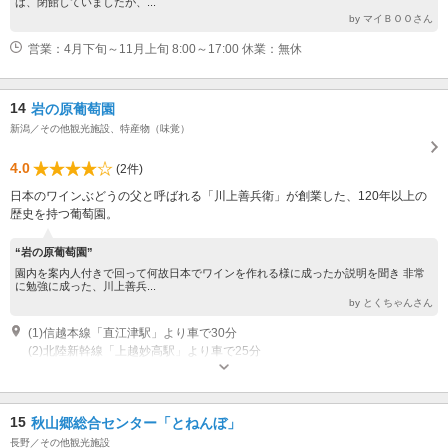
は、閉館していましたが、...
by マイＢＯＯさん
営業：4月下旬～11月上旬 8:00～17:00 休業：無休
14
岩の原葡萄園
新潟／その他観光施設、特産物（味覚）
4.0
(2件)
日本のワインぶどうの父と呼ばれる「川上善兵衛」が創業した、120年以上の
歴史を持つ葡萄園。
“岩の原葡萄園”
園内を案内人付きで回って何故日本でワインを作れる様に成ったか説明を聞き 非常
に勉強に成った、川上善兵...
by とくちゃんさん
(1)信越本線「直江津駅」より車で30分
(2)北陸新幹線「上越妙高駅」より車で25分
営業時間：9：30～16：30 休業日：1月、2月は日曜定休、年末年始、3月の
特定日も休業
15
秋山郷総合センター「とねんぼ」
長野／その他観光施設