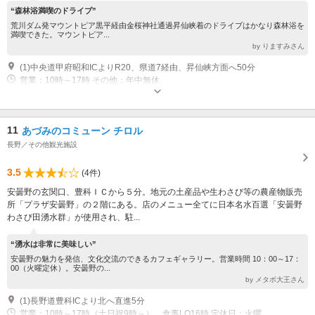
“森林浴満喫のドライブ”
荒川ダム発マウントピア黒平経由金桜神社通過昇仙峡着のドライブはかなり森林浴を
満喫できた。マウントピア...
by りますみさん
(1)中央道甲府昭和ICよりR20、県道7経由、昇仙峡方面へ50分
営業：10時～17時 その他：年中無休
11
あづみのコミューン チロル
長野／その他観光施設
3.5
(4件)
安曇野の玄関口、豊科ＩＣから５分。地元の土産品や生わさび等の農産物販売
所「プラザ安曇野」の２階にある。店のメニュー全てに日本名水百選「安曇野
わさび田湧水群」が使用され、駐...
“湧水は非常に美味しい”
安曇野の魅力を発信、文化交流のできるカフェギャラリー。営業時間 10：00～17：
00（火曜定休）。安曇野の...
by メタボ大王さん
(1)長野道豊科ICより北へ直進5分
営業：10時～17時（土日祝9時～）、食事LO16時 定休日：火曜