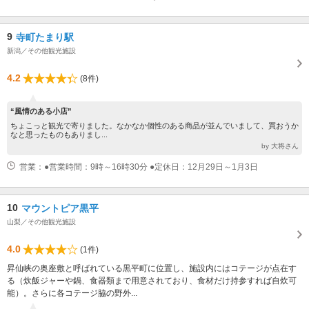
9
寺町たまり駅
新潟／その他観光施設
4.2
(8件)
“風情のある小店”
ちょこっと観光で寄りました。なかなか個性のある商品が並んでいまして、買おうか
なと思ったものもありまし...
by 大将さん
営業：●営業時間：9時～16時30分 ●定休日：12月29日～1月3日
10
マウントピア黒平
山梨／その他観光施設
4.0
(1件)
昇仙峡の奥座敷と呼ばれている黒平町に位置し、施設内にはコテージが点在す
る（炊飯ジャーや鍋、食器類まで用意されており、食材だけ持参すれば自炊可
能）。さらに各コテージ脇の野外...