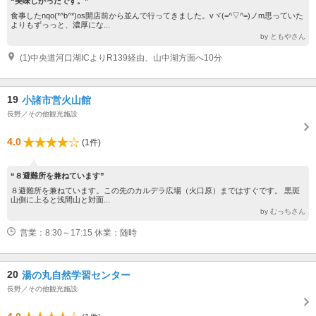
“美味しかったです。”
食事したnqo(*^b^*)os開店前から並んで行ってきました。vヾ(=^▽^=)ノm思っていた
よりもずっっと、濃厚にな...
by ともやさん
(1)中央道河口湖ICよりR139経由、山中湖方面へ10分
19
小諸市営火山館
長野／その他観光施設
4.0
(1件)
“８避難所を兼ねています”
８避難所を兼ねています。この先のカルデラ広場（火口原）まではすぐです。 黒斑
山側に上ると浅間山と対面...
by むっちさん
営業：8:30～17:15 休業：随時
20
湯の丸自然学習センター
長野／その他観光施設