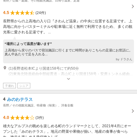
長野／公園・庭園、その他観光施設、日帰り温泉、足湯
4.5
(24件)
長野県からの上高地の入り口『さわんど温泉』の中央に位置する足湯です。 上
高地に向かうバスターミナルや駐車場に近く無料で利用できるため、 多くの観
光客に愛される足湯です。 ...
“場所によって温度が違います”
上高地から戻りのバスで宿泊施設に行くまでに時間がありこちらの足湯にお世話に。
真ん中あたりで足を入れる...
by ドラさん
(1)長野道松本ICより国道158号にて約50分
(2)東海北陸道経由中部縦貫道・高山ICより国道158号・安房トンネル経由約65分
営業時間：11月中旬～4月下旬
子連れ
シニア
4
みのわテラス
長野／その他観光施設、特産物（味覚）、洋食全般
4.0
(3件)
雄大なアルプスの眺めを楽しめる町のランドマークとして、2021年4月にオー
プンした「みのわテラス」。地元の野菜や果物が揃い、地産の食事が食べら