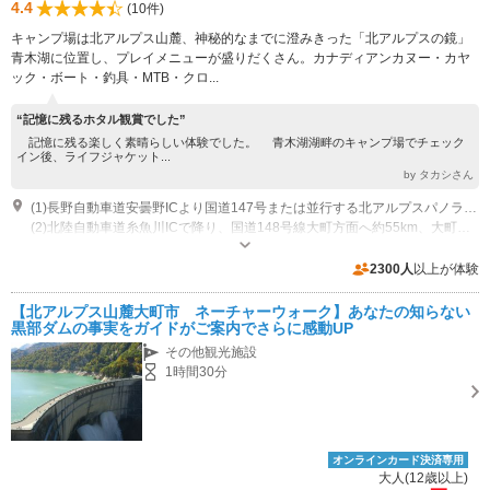
4.4
(10件)
キャンプ場は北アルプス山麓、神秘的なまでに澄みきった「北アルプスの鏡」
青木湖に位置し、プレイメニューが盛りだくさん。カナディアンカヌー・カヤ
ック・ボート・釣具・MTB・クロ...
“記憶に残るホタル観賞でした”
記憶に残る楽しく素晴らしい体験でした。 青木湖湖畔のキャンプ場でチェック
イン後、ライフジャケット...
by タカシさん
(1)長野自動車道安曇野ICより国道147号または並行する北アルプスパノラマロードで大町へ。大町から国道148号を約11km進み、青木湖案内標識で左分岐後400m先の交差点左折、青木湖西岸沿い約1.4km。道路湖側にキャンプ場センターハウス。
(2)北陸自動車道糸魚川ICで降り、国道148号線大町方面へ約55km、大町市佐野坂交差点右折、湖東岸沿い約3.1kmで交差点。交差点右折、湖西岸沿い約1.4kmで湖側にキャンプ場センターハウスが見えてくる。
営業時間：9：00～18：00 定休日：不定休（７～10月中旬無休）
2300人
以上が体験
【北アルプス山麓大町市 ネーチャーウォーク】あなたの知らない
黒部ダムの事実をガイドがご案内でさらに感動UP
その他観光施設
1時間30分
オンラインカード決済専用
大人(12歳以上)