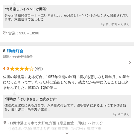
“毎月楽しいイベントが開催”
チャオ情報発信コーナーにいきました。毎月楽しいイベントがたくさん開催されてい
ます。家族連れで楽しむこ...
by れいすちゃんさん
営業：9:00～18:00
8
弾崎灯台
新潟／その他観光施設
4.0
(4件)
佐渡の最北端にある灯台。1957年公開の映画「喜びも悲しみも幾年月」の舞台
になったそうです。行った時は施錠してあり、残念ながら中に入ることは出来
ませんでした。隣接の【憩の館 ...
“弾崎は「はじきさき」と読みます”
佐渡の最北端にある灯台で、八角形の灯台です。説明書きにあるように木下啓介監
督、佐田啓二、高峰秀子主演...
by キヨさん
(1)両津港より車で大野亀方面（県道佐渡一周線）へ約50分
(2)[路線バス]両津港より内海府線乗車（約70分）藻浦下車