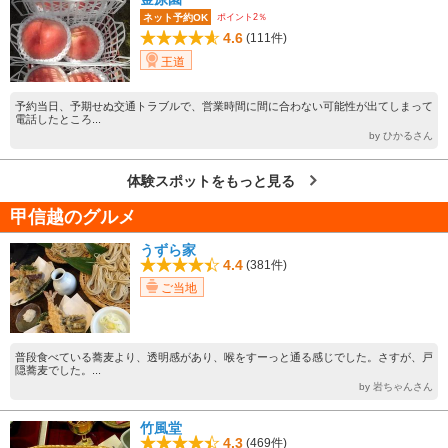
ポイント2％
ネット予約OK
4.6
(111件)
王道
予約当日、予期せぬ交通トラブルで、営業時間に間に合わない可能性が出てしまって
電話したところ...
by ひかるさん
体験スポットをもっと見る
甲信越のグルメ
うずら家
4.4
(381件)
ご当地
普段食べている蕎麦より、透明感があり、喉をすーっと通る感じでした。さすが、戸
隠蕎麦でした。...
by 岩ちゃんさん
竹風堂
4.3
(469件)