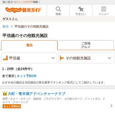
旅に役立つ
口コミ100万件
掲載！
検索
行きたい
メニュー
ゲスト
さん
観光
甲信越のその他観光施設
甲信越のその他観光施設
ご当地
観光
グルメ
甲信越
その他観光施設
1 - 24件
（全24件中）
全て表示
ネット予約OK
おすすめの施設を当社独自の算出基準でランキング形式にしてご紹介しています。
大町・青木湖アドベンチャークラブ
長野／カヌー・カヤック、熱気球、パラグライダー、その他スポーツ・フィットネス、ク
ルーズ・クルージング
ネット予約OK