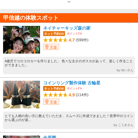
開館時間：売店 10：00～18：00 / 食事処 11：00～14：30 17：30
～22：00 ラストオーダーは30分前、火曜日は昼のみ営業 食事処は17：30
より「しゃぶしゃぶ食べ放題」で営業中 休館日：年中無休
甲信越の体験スポット
ネイチャーキッズ森の家
ポイント2％
ネット予約OK
4.7
(599件)
王道
4歳児でコロコロカーを作りました。 色々な太さのポスカがあって、楽しく作ること
ができました...
by ゆいさん
コインリング製作体験 古輪星
ポイント2％
ネット予約OK
4.9
(114件)
王道
とても人柄の良い方に教えていただき、スムーズに作成できました！世界中のコイン
から選ぶのが楽...
by こうきさん
金原園