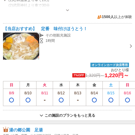
(2)武田神社より車で30分
営業時間：〈売店〉 9：00～16：00 〈1階喫茶・食堂〉 平日 11：00
～15：00 / 土・日・祝 10：30～15：30 / ラストオーダー15：00
1500人
以上が体験
専用駐車場あり（無料）50台 大型バス30台 乗用車約50台(無料）
【当店おすすめ】 定番 味付けほうとう！
その他観光施設
1時間
オンラインカード決済専用
おひとり様
1,220円～
1,320円～
7%OFF
日
月
火
水
木
金
土
日
8/9
8/10
8/11
8/12
8/13
8/14
8/15
8/16
この施設のプランをもっと見る
湯の郷公園 足湯