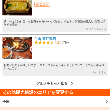
ご当地
多くの方が訪れ色々なお菓子を買い求めて居ます 小生らも数種類を購入し 自宅に帰
り皆で美味し...
by とくちゃんさん
牛角 直江津店
4.5
(17件)
お肉がとても美味しいです。 スタッフさんもハキハキとしていて、とても印象が良
かったです。 ...
by にしさん
グルメをもっと見る
その他観光施設のエリアを変更する
全国