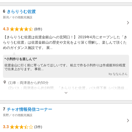
6
きらりうむ佐渡
新潟／その他観光施設
4.3
(8件)
【きらりうむ佐渡は佐渡金銀山への玄関口！】 2019年4月にオープンした「き
らりうむ佐渡」は佐渡金銀山の歴史や文化をより深く理解し、楽しんで頂くた
めのガイダンス施設です。 展...
“小判作りを楽しんで”
佐渡金山に行く前に寄ってみてほしいです。 粘土で作る小判作りは作成後30分程度
で出来上がります。 事前...
by ななんさん
(1)車：両津港から約50分
(2)バス：両津港から約1時間、「きらりうむ佐渡」バス停下車（バス路線：本線または七浦海岸線）
開館時間：月曜日～日曜日 8：30～17：00 （展示室最終受付16：30）
休館日：12/29～1/3
7
チャオ情報発信コーナー
長野／その他観光施設
3.3
(3件)