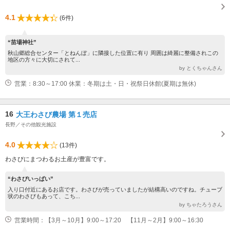
4.1
(6件)
“苗場神社”
秋山郷総合センター「とねんぼ」に隣接した位置に有り 周囲は綺麗に整備されこの
地区の方々に大切にされて...
by とくちゃんさん
営業：8:30～17:00 休業：冬期は土・日・祝祭日休館(夏期は無休)
16
大王わさび農場 第１売店
長野／その他観光施設
4.0
(13件)
わさびにまつわるお土産が豊富です。
“わさびいっぱい”
入り口付近にあるお店です。わさびが売っていましたが結構高いのですね。チューブ
状のわさびもあって、こち...
by ちゃたろうさん
営業時間：【3月～10月】9:00～17:20 【11月～2月】9:00～16:30