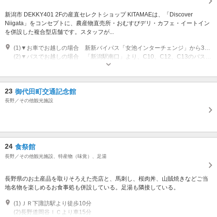
新潟市 DEKKY401 2Fの産直セレクトショップ KITAMAEは、「Discover
Niigata」をコンセプトに、農産物直売所・おむすびデリ・カフェ・イートイン
を併設した複合型店舗です。スタッフが...
(1)▼お車でお越しの場合 新新バイパス「女池インターチェンジ」から3分 無料駐車場 1200台完備
(2)▼バスでお越しの場合 「新潟駅南口」より、C10、C12、C13のバスをご利用ください 「上近江」下車です
営業期間：10:00～20:00 定休日：なし
23
御代田町交通記念館
長野／その他観光施設
24
食祭館
長野／その他観光施設、特産物（味覚）、足湯
長野県のお土産品を取りそろえた売店と、馬刺し、桜肉丼、山賊焼きなどご当
地名物を楽しめるお食事処も併設している。足湯も隣接している。
(1)ＪＲ下諏訪駅より徒歩10分
(2)長野道岡谷ＩＣより車15分