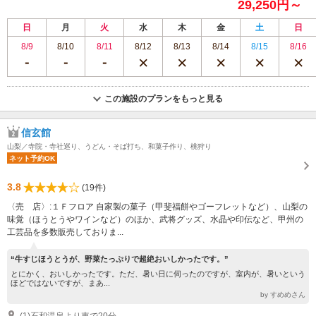
29,250円～
日
月
火
水
木
金
土
日
8/9
8/10
8/11
8/12
8/13
8/14
8/15
8/16
この施設のプランをもっと見る
信玄館
山梨／寺院・寺社巡り、うどん・そば打ち、和菓子作り、桃狩り
ネット予約OK
3.8
(19件)
〈売 店〉:１Ｆフロア 自家製の菓子（甲斐福餅やゴーフレットなど）、山梨の
味覚（ほうとうやワインなど）のほか、武将グッズ、水晶や印伝など、甲州の
工芸品を多数販売しておりま...
“牛すじほうとうが、野菜たっぷりで超絶おいしかったです。”
とにかく、おいしかったです。ただ、暑い日に伺ったのですが、室内が、暑いという
ほどではないですが、まあ...
by すめめさん
(1)石和温泉より車で20分