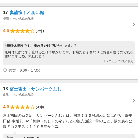
17
妻籠宿ふれあい館
長野／その他観光施設
4.0
(3件)
“無料休憩所です。座れるだけで助かります。”
無料休憩所です。座れるだけで助かります。お店だとそれなりにお金を使うので気を
使いますしね。気軽にどう...
by ニャンコロメさん
営業：9:00～17:00
18
富士吉田・サンパークふじ
山梨／その他観光施設
4.0
(4件)
富士吉田の新名所「サンパークふじ」は、国道１３９号線沿いに広がる「歴史
民俗博物館」や「御師（おし）の家」などの観光施設一帯のこと。隣の農村公
園のコスモスは１９９８年から栽...