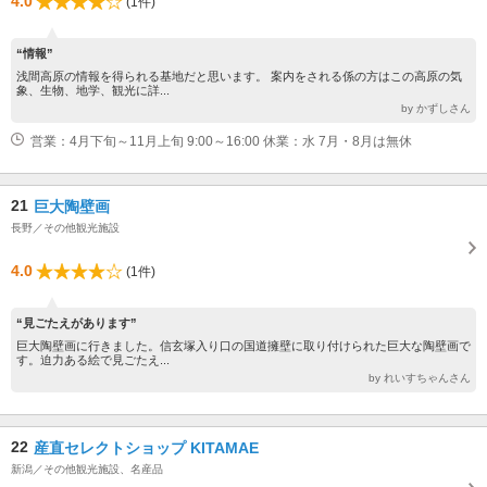
4.0
(1件)
“情報”
浅間高原の情報を得られる基地だと思います。 案内をされる係の方はこの高原の気
象、生物、地学、観光に詳...
by かずしさん
営業：4月下旬～11月上旬 9:00～16:00 休業：水 7月・8月は無休
21
巨大陶壁画
長野／その他観光施設
4.0
(1件)
“見ごたえがあります”
巨大陶壁画に行きました。信玄塚入り口の国道擁壁に取り付けられた巨大な陶壁画で
す。迫力ある絵で見ごたえ...
by れいすちゃんさん
22
産直セレクトショップ KITAMAE
新潟／その他観光施設、名産品