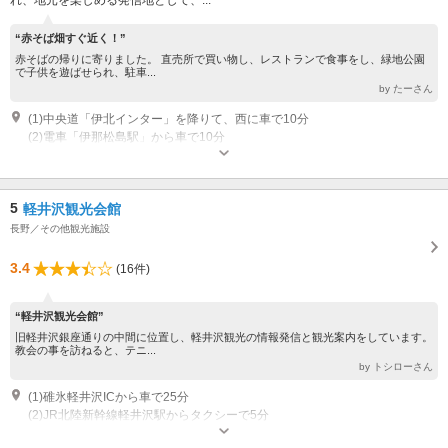
れ、地元を楽しめる発信地として、...
“赤そば畑すぐ近く！”
赤そばの帰りに寄りました。 直売所で買い物し、レストランで食事をし、緑地公園
で子供を遊ばせられ、駐車...
by たーさん
(1)中央道「伊北インター」を降りて、西に車で10分
(2)電車「伊那松島駅」から車で10分
営業：農産物直売所「ファームテラスみのわ」営業時間：9時～18時、定休
日：12-3月の毎月第2水曜 / 自転車＆サイクリング「サイクルテラス」営
業時間：10時～19時、定休日：月曜 / レストラン＆カフェ「やまびこテ
5
軽井沢観光会館
ラス」営業時間：9時30分～16時(15時30分ラストオーダー)、定休日：月
曜 / 農産物加工所「みのわ加工」営業時間：9時～17時、定休日：土日祝
長野／その他観光施設
その他：※営業日、営業時間は変更する場合があります 電話にてご確認く
ださい
3.4
(16件)
“軽井沢観光会館”
旧軽井沢銀座通りの中間に位置し、軽井沢観光の情報発信と観光案内をしています。
教会の事を訪ねると、テニ...
by トシローさん
(1)碓氷軽井沢ICから車で25分
(2)JR北陸新幹線軽井沢駅からタクシーで5分
営業：9:00～17:00