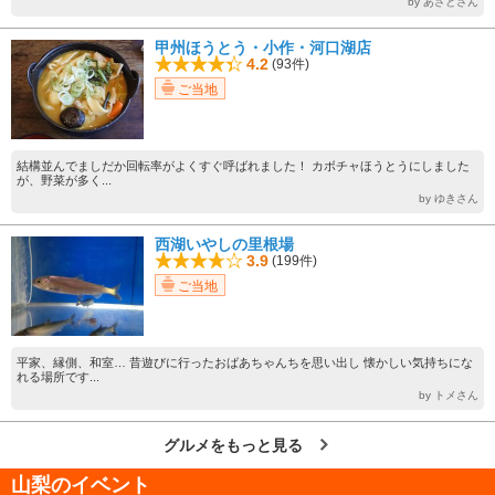
by あさとさん
甲州ほうとう・小作・河口湖店
4.2
(93件)
ご当地
結構並んでましだか回転率がよくすぐ呼ばれました！ カボチャほうとうにしました
が、野菜が多く...
by ゆきさん
西湖いやしの里根場
3.9
(199件)
ご当地
平家、縁側、和室… 昔遊びに行ったおばあちゃんちを思い出し 懐かしい気持ちにな
れる場所です...
by トメさん
グルメをもっと見る
山梨のイベント