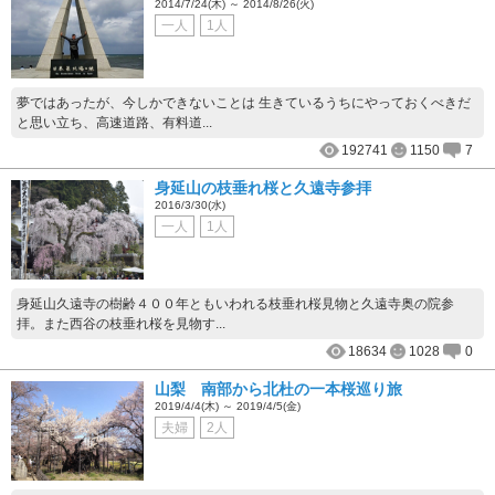
2014/7/24(木) ～ 2014/8/26(火)
一人
1人
夢ではあったが、今しかできないことは 生きているうちにやっておくべきだ
と思い立ち、高速道路、有料道...
192741
1150
7
身延山の枝垂れ桜と久遠寺参拝
2016/3/30(水)
一人
1人
身延山久遠寺の樹齢４００年ともいわれる枝垂れ桜見物と久遠寺奥の院参
拝。また西谷の枝垂れ桜を見物す...
18634
1028
0
山梨 南部から北杜の一本桜巡り旅
2019/4/4(木) ～ 2019/4/5(金)
夫婦
2人