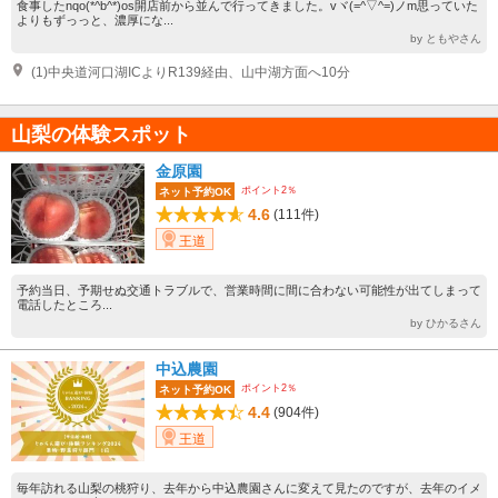
食事したnqo(*^b^*)os開店前から並んで行ってきました。vヾ(=^▽^=)ノm思っていた
よりもずっっと、濃厚にな...
by ともやさん
(1)中央道河口湖ICよりR139経由、山中湖方面へ10分
山梨の体験スポット
金原園
ポイント2％
ネット予約OK
4.6
(111件)
王道
予約当日、予期せぬ交通トラブルで、営業時間に間に合わない可能性が出てしまって
電話したところ...
by ひかるさん
中込農園
ポイント2％
ネット予約OK
4.4
(904件)
王道
毎年訪れる山梨の桃狩り、去年から中込農園さんに変えて見たのですが、去年のイメ