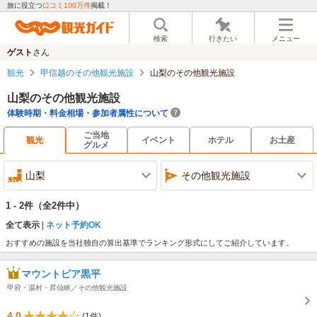
旅に役立つ
口コミ100万件
掲載！
検索
行きたい
メニュー
ゲスト
さん
観光
甲信越のその他観光施設
山梨のその他観光施設
山梨のその他観光施設
体験時期・料金相場・参加者属性について
ご当地
観光
イベント
ホテル
お土産
グルメ
山梨
その他観光施設
1 - 2件
（全2件中）
全て表示
ネット予約OK
おすすめの施設を当社独自の算出基準でランキング形式にしてご紹介しています。
マウントピア黒平
甲府・湯村・昇仙峡／その他観光施設
4.0
(1件)