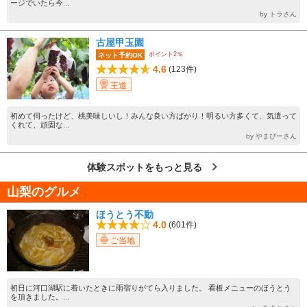
ージでいたら今...
by トラさん
古屋甲玉園
ポイント2％
ネット予約OK
4.6
(123件)
王道
初めて伺ったけど、桃美味しいし！みんな良い方ばかり！明るい方多くて、気遣って
くれて、頑固な...
by やまぴーさん
体験スポットをもっと見る
山梨のグルメ
ほうとう不動
4.0
(601件)
ご当地
初日に河口湖駅に着いたときに雨宿りがてら入りました。 看板メニューのほうとう
を頂きました。...