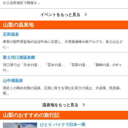
が上吉田地区で開催さ...
イベントをもっと見る
山梨の温泉地
石和温泉
果実の国甲府盆地のほぼ中央に位置し、大菩薩連峰や南アルプス、富士山など
に...
富士河口湖温泉郷
河口湖では「天水の湯」、「霊水の湯」、「芙蓉の湯」、「麗峰の湯」の4つ
の...
山中湖温泉
湖近くの眺め自慢の温泉。正面に富士を望む紅富士の湯は、大浴場、気泡湯､
寝...
温泉地をもっと見る
山梨のおすすめの旅行記
ひとり バイクで日本一周