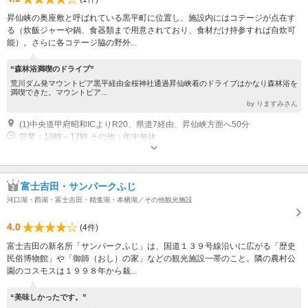
昇仙峡の奥座敷と呼ばれている黒平町に位置し、施設内にはコテージが点在す
る（炊飯ジャーや鍋、食器類まで用意されており、食材だけ持参すれば自炊可
能）。さらに各コテージ脇の野外...
“森林浴満喫のドライブ”
荒川ダム発マウントピア黒平経由金桜神社通過昇仙峡着のドライブはかなり森林浴を
満喫できた。マウントピア...
by りますみさん
(1)中央道甲府昭和ICよりR20、県道7経由、昇仙峡方面へ50分
営業：10時～17時 その他：年中無休
富士吉田・サンパークふじ
河口湖・西湖・富士吉田・精進湖・本栖湖／その他観光施設
4.0
(4件)
富士吉田の新名所「サンパークふじ」は、国道１３９号線沿いに広がる「歴史
民俗博物館」や「御師（おし）の家」などの観光施設一帯のこと。隣の農村公
園のコスモスは１９９８年から栽...
“美味しかったです。”