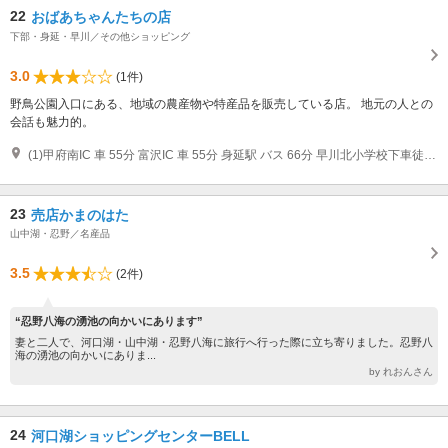
22
おばあちゃんたちの店
下部・身延・早川／その他ショッピング
3.0
(1件)
野鳥公園入口にある、地域の農産物や特産品を販売している店。 地元の人との
会話も魅力的。
(1)甲府南IC 車 55分 富沢IC 車 55分 身延駅 バス 66分 早川北小学校下車徒歩５分 下部温泉駅 バス 45分 早川北小学校下車徒歩５分
23
売店かまのはた
山中湖・忍野／名産品
3.5
(2件)
“忍野八海の湧池の向かいにあります”
妻と二人で、河口湖・山中湖・忍野八海に旅行へ行った際に立ち寄りました。忍野八
海の湧池の向かいにありま...
by れおんさん
24
河口湖ショッピングセンターBELL