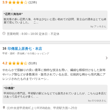
3.9
(12件)
“忍野八海池本”
観光客の多い忍野八海、今年は少ないと思い初めての訪問、富士山の湧水はとても綺
麗で澄んでいました。 こ...
by アッキさん
営業時間：8:00～18:00 定休日：不定休
16
印傳屋上原勇七・本店
甲府・湯村・昇仙峡／その他ショッピング
4.2
(51件)
やわらかで肌触りの良い鹿革に独特な技法を用い、繊細な模様付けをした財布
やバッグ類などが多数展示・販売されているお店。伝統的な柄から現代風にア
レンジされたものまでバリエーシ...
“印傳屋”
甲州印伝の専門店。甲府駅の駅ビルなどでも販売されていましたが、こちらは本店だ
けあって品ぞろえが多く、...
by のりゆきさん
(1)中央道甲府南ICよりR358経由、甲府駅方面へ25分