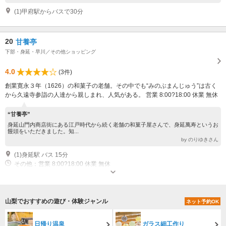
(1)甲府駅からバスで30分
20
甘養亭
下部・身延・早川／その他ショッピング
4.0
(3件)
創業寛永３年（1626）の和菓子の老舗。その中でも“みのぶまんじゅう”は古く
から久遠寺参詣の人達から親しまれ、人気がある。 営業 8:00?18:00 休業 無休
“甘養亭”
身延山門内商店街にある江戸時代から続く老舗の和菓子屋さんで、身延萬寿というお
饅頭をいただきました。知...
by のりゆきさん
(1)身延駅 バス 15分
その他：営業 8:00?18:00 休業 無休
山梨でおすすめの遊び・体験ジャンル
ネット予約OK
日帰り温泉
ガラス細工作り