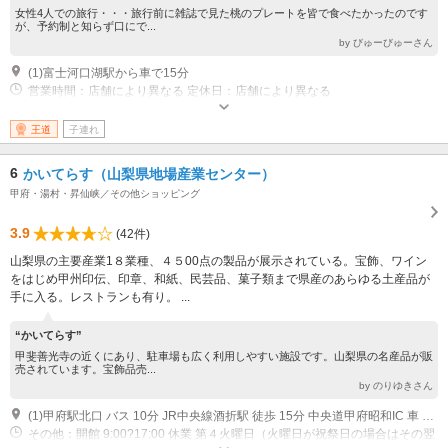
女性4人での旅行・・・旅行前に雑誌で見た桃のプレートを皆で食べたかったのです
が、予約制と知らず口にで...
by びゅーびゅーさん
(1)富士河口湖駅から車で15分
営業時間：店舗により異なる 定休日：店舗により異なる
王道
子連れ
6
かいてらす（山梨県地場産業センター）
甲府・湯村・昇仙峡／その他ショッピング
3.9
(42件)
山梨県の主要産業1８業種、４５00点の製品が展示されている。宝飾、ワイン
をはじめ甲州印伝、印章、和紙、民芸品、菓子類まで県産のあらゆる土産品が
手に入る。レストランも有り。 ...
“かいてらす”
甲斐善光寺の近くにあり、駐車場も広く利用しやすい施設です。山梨県の名産品が販
売されています。宝飾品売...
by のりゆきさん
(1)甲府駅北口 バス 10分 JR中央線酒折駅 徒歩 15分 中央道甲府昭和IC 車 25分
その他：開館 9:00?17:00 休業 第４火曜日（火曜日が祝祭日の場合はその翌