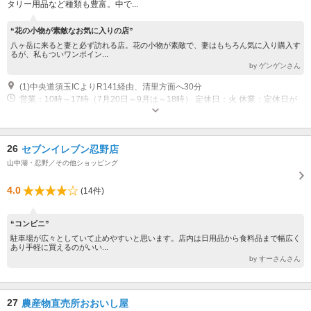
タリー用品など種類も豊富。中で...
“花の小物が素敵なお気に入りの店”
八ヶ岳に来ると妻と必ず訪れる店。花の小物が素敵で、妻はもちろん気に入り購入す
るが、私もついワンポイン...
by ゲンゲンさん
(1)中央道須玉ICよりR141経由、清里方面へ30分
営業：10時～17時（7月20日～9月は～18時） 定休日：火 休業：定休日が
祝日の場合は翌日休、7月20日～9月無休
26
セブンイレブン忍野店
山中湖・忍野／その他ショッピング
4.0
(14件)
“コンビニ”
駐車場が広々としていて止めやすいと思います。店内は日用品から食料品まで幅広く
あり手軽に買えるのがいい...
by すーさんさん
27
農産物直売所おおいし屋