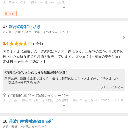
営業：10時～18時 その他：年中無休
王道
17
銀河の駅にらさき
八ヶ岳・小淵沢・清里・大泉／その他ショッピング
3.6
(16件)
国道１４１号線沿いの「道の駅にらさき」内にあり、土産物のほか、地域で収
穫された新鮮な野菜や果物を販売しています。 定休日 (月) (祝日の場合翌日）
定休日 年末年始（12/31・1...
“万博のパビリオンのような温泉施設がある”
新府城跡、新府桃源郷を回って、 最後に銀河の駅にらさきまで歩いて行きました。
桃源郷から約30分なの...
by しょうだいさん
(1)韮崎IC 車 15分 韮崎駅 タクシー 10分
その他：定休日（月） (祝日の場合翌日） 定休日 年末年始（12/31・1/1) 営
業時間 9:00?17:30 駐車場、トイレ、公衆電話などは24時間利用可
18
丹波山村農林産物直売所
大月・都留／その他ショッピング