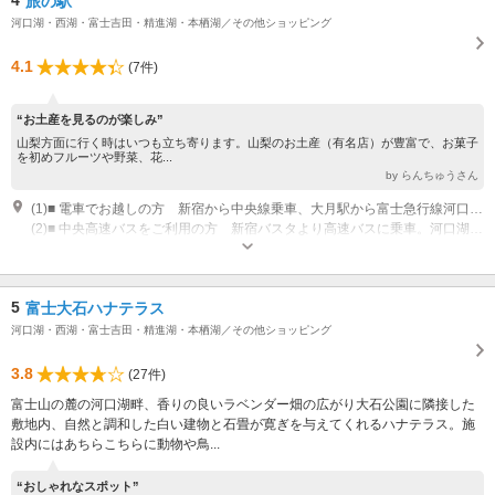
4
旅の駅
河口湖・西湖・富士吉田・精進湖・本栖湖／その他ショッピング
4.1
(7件)
“お土産を見るのが楽しみ”
山梨方面に行く時はいつも立ち寄ります。山梨のお土産（有名店）が豊富で、お菓子
を初めフルーツや野菜、花...
by らんちゅうさん
(1)■ 電車でお越しの方 新宿から中央線乗車、大月駅から富士急行線河口湖駅で下車。河口湖駅より、タクシーで約10分。
(2)■ 中央高速バスをご利用の方 新宿バスタより高速バスに乗車。河口湖駅下車。河口湖駅より、タクシーで約10分。【河口湖駅からお越しの場合】河口湖駅より、タクシーで約10分。または、河口湖駅よりレトロバス（RED LINE）で「15.音楽と森美術館／ほとりのホテルBan」下車 徒歩10分。
営業時間：【あさま市場】9:30～17:30 (16:30)【テラスキッチン】9:30～
17:30 (16:30) グランドメニュー L.O. 15:00 (14:00)テイクアウトメニュー
L.O. 16:00 (15:00)※ 時間帯によって一部提供できないメニューあり【イベ
5
富士大石ハナテラス
ントスペース】9:30～17:00 (16:00)
河口湖・西湖・富士吉田・精進湖・本栖湖／その他ショッピング
3.8
(27件)
富士山の麓の河口湖畔、香りの良いラベンダー畑の広がり大石公園に隣接した
敷地内、自然と調和した白い建物と石畳が寛ぎを与えてくれるハナテラス。施
設内にはあちらこちらに動物や鳥...
“おしゃれなスポット”