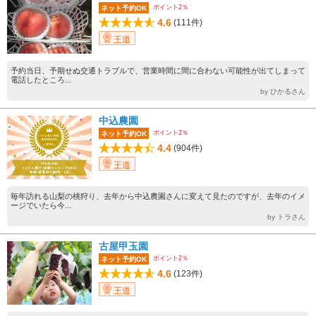
ポイント2％
ネット予約OK
4.6
(111件)
王道
予約当日、予期せぬ交通トラブルで、営業時間に間に合わない可能性が出てしまって
電話したところ...
by ひかるさん
中込農園
ポイント2％
ネット予約OK
4.4
(904件)
王道
毎年訪れる山梨の桃狩り、去年から中込農園さんに変えて見たのですが、去年のイメ
ージでいたら今...
by トラさん
古屋甲玉園
ポイント2％
ネット予約OK
4.6
(123件)
王道