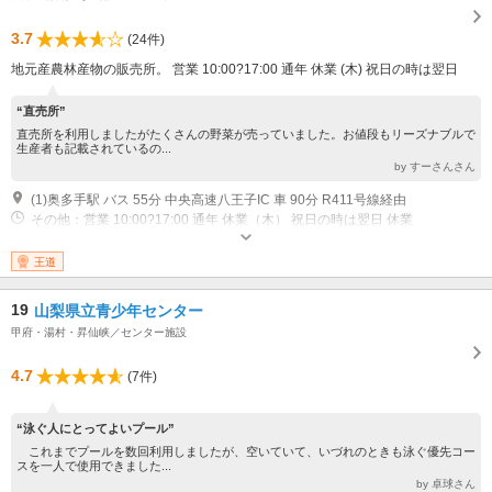
3.7
(24件)
地元産農林産物の販売所。 営業 10:00?17:00 通年 休業 (木) 祝日の時は翌日
“直売所”
直売所を利用しましたがたくさんの野菜が売っていました。お値段もリーズナブルで
生産者も記載されているの...
by すーさんさん
(1)奥多手駅 バス 55分 中央高速八王子IC 車 90分 R411号線経由
その他：営業 10:00?17:00 通年 休業（木） 祝日の時は翌日 休業
王道
19
山梨県立青少年センター
甲府・湯村・昇仙峡／センター施設
4.7
(7件)
“泳ぐ人にとってよいプール”
これまでプールを数回利用しましたが、空いていて、いづれのときも泳ぐ優先コー
スを一人で使用できました...
by 卓球さん