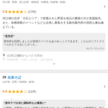
河口湖・西湖・富士吉田・精進湖・本栖湖／特産物（味覚）
3.8
(17件)
河口湖の北岸「大石エリア」で収穫された野菜を地元の農家の方が直接販売。
また、各種体験のイベントなども企画し募集をする観光案内所の役割も兼ね備
えている。
“直売所”
直売所を利用しましたが休憩スペースもありゆっくりできます。こちらのソフトクリ
ームがとてもおいしかった...
by すーさんさん
(1)河口湖駅からバスで25分
営業時間：9:00～16:00 （年中無休）
28
名泉そば
山中湖・忍野／特産物（味覚）
4.0
(11件)
“唐辛子で出来た調味料をお蕎麦に”