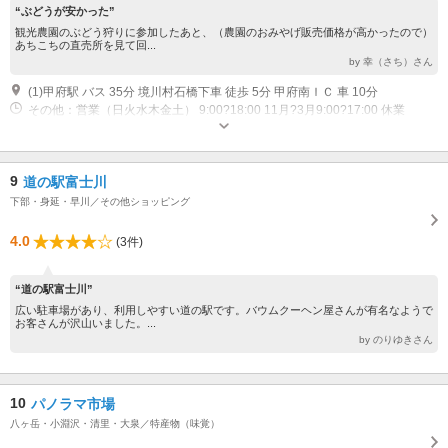
“ぶどうが安かった”
観光農園のぶどう狩りに参加したあと、（農園のおみやげ販売価格が高かったので）
あちこちの直売所を見て回...
by 幸（さち）さん
(1)甲府駅 バス 35分 境川村石橋下車 徒歩 5分 甲府南ＩＣ 車 10分
その他：営業（日火水木金土） 9:00?18:00 11月?3月9:00?17:00 休業
（月）
9
道の駅富士川
下部・身延・早川／その他ショッピング
4.0
(3件)
“道の駅富士川”
広い駐車場があり、利用しやすい道の駅です。バウムクーヘン屋さんが有名なようで
お客さんが沢山いました。...
by のりゆきさん
10
パノラマ市場
八ヶ岳・小淵沢・清里・大泉／特産物（味覚）