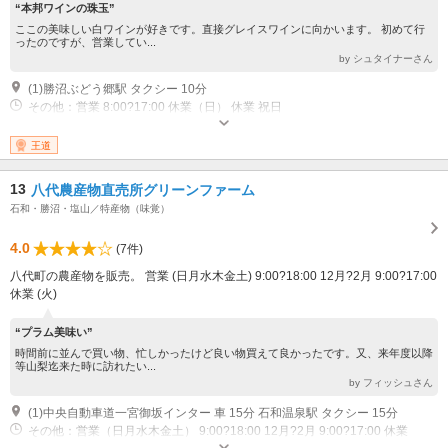
“本邦ワインの珠玉”
ここの美味しい白ワインが好きです。直接グレイスワインに向かいます。 初めて行
ったのですが、営業してい...
by シュタイナーさん
(1)勝沼ぶどう郷駅 タクシー 10分
その他：営業 8:00?17:00 休業（日） 休業 祝日
王道
13
八代農産物直売所グリーンファーム
石和・勝沼・塩山／特産物（味覚）
4.0
(7件)
八代町の農産物を販売。 営業 (日月水木金土) 9:00?18:00 12月?2月 9:00?17:00
休業 (火)
“プラム美味い”
時間前に並んで買い物、忙しかったけど良い物買えて良かったです。又、来年度以降
等山梨迄来た時に訪れたい...
by フィッシュさん
(1)中央自動車道一宮御坂インター 車 15分 石和温泉駅 タクシー 15分
その他：営業（日月水木金土） 9:00?18:00 12月?2月 9:00?17:00 休業