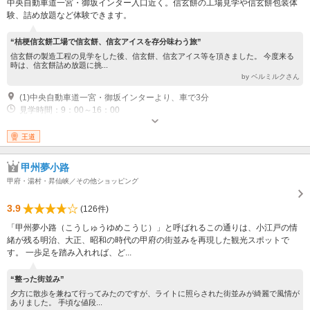
中央自動車道一宮・御坂インター入口近く。信玄餅の工場見学や信玄餅包装体
験、詰め放題など体験できます。
“桔梗信玄餅工場で信玄餅、信玄アイスを存分味わう旅”
信玄餅の製造工程の見学をした後、信玄餅、信玄アイス等を頂きました。 今度来る
時は、信玄餅詰め放題に挑...
by ベルミルクさん
(1)中央自動車道一宮・御坂インターより、車で3分
見学時間：9：00～16：00
王道
甲州夢小路
甲府・湯村・昇仙峡／その他ショッピング
3.9
(126件)
「甲州夢小路（こうしゅうゆめこうじ）」と呼ばれるこの通りは、小江戸の情
緒が残る明治、大正、昭和の時代の甲府の街並みを再現した観光スポットで
す。 一歩足を踏み入れれば、ど...
“整った街並み”
夕方に散歩を兼ねて行ってみたのですが、ライトに照らされた街並みが綺麗で風情が
ありました。 手頃な値段...