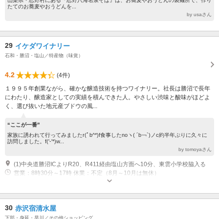
山梨県・忍野村にある『忍野八海名泉そば』は、お蕎麦やおうどんの製麺所で、作り
たてのお蕎麦やおうどんを...
by usaさん
29
イケダワイナリー
石和・勝沼・塩山／特産物（味覚）
4.2
(4件)
１９９５年創業ながら、確かな醸造技術を持つワイナリー。社長は勝沼で長年
にわたり、醸造家としての実績を積んできた人。やさしい渋味と酸味がほどよ
く、選び抜いた地元産ブドウの風...
“ここが一番”
家族に誘われて行ってみましたr(ﾟb^*)f食事したnoヽ( ´b￢`)ノc約半年ぶりに久々に
訪問しました。f('-'*)w...
by tomoyaさん
(1)中央道勝沼ICよりR20、R411経由塩山方面へ10分、東雲小学校脇入る
営業：8時30分～17時 休業：不定（8月～10月は無休）
30
赤沢宿清水屋
下部・身延・早川／その他ショッピング