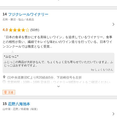
（火）
14
フジクレールワイナリー
石和・勝沼・塩山／名産品
4.0
(50件)
「日本の食卓を豊かにする美味しいワイン」を追求しているワイナリー。食事
との相性が良い、繊細でキレイな味わいのワイン造りを行っている。日本ワイ
ンコンクールでは幾度となく受賞...
“ふじっこ”
ふじっこの商品が大好きなんで、ちょくちょく立ち寄らせていただいていますよ。ふ
じっこはおすすめですよ。
by しょくもつさん
(1)中央道勝沼ICよりR20経由5分、下岩崎信号を左折
営業時間：10時～16時 定休日：ワイナリーWEBサイトをご確認ください
王道
15
忍野八海池本
山中湖・忍野／特産物（味覚）