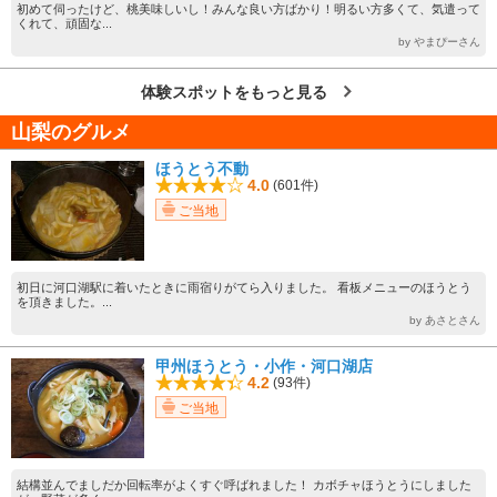
初めて伺ったけど、桃美味しいし！みんな良い方ばかり！明るい方多くて、気遣って
くれて、頑固な...
by やまぴーさん
体験スポットをもっと見る
山梨のグルメ
ほうとう不動
4.0
(601件)
ご当地
初日に河口湖駅に着いたときに雨宿りがてら入りました。 看板メニューのほうとう
を頂きました。...
by あさとさん
甲州ほうとう・小作・河口湖店
4.2
(93件)
ご当地
結構並んでましだか回転率がよくすぐ呼ばれました！ カボチャほうとうにしました