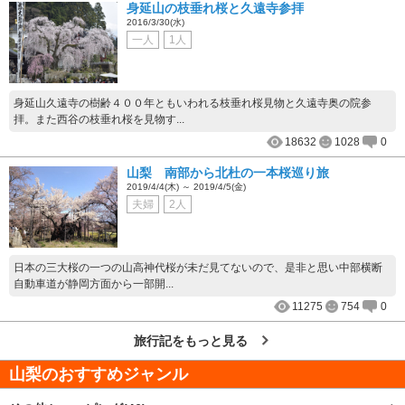
身延山の枝垂れ桜と久遠寺参拝
2016/3/30(水)
一人
1人
身延山久遠寺の樹齢４００年ともいわれる枝垂れ桜見物と久遠寺奥の院参
拝。また西谷の枝垂れ桜を見物す...
18632
1028
0
山梨 南部から北杜の一本桜巡り旅
2019/4/4(木) ～ 2019/4/5(金)
夫婦
2人
日本の三大桜の一つの山高神代桜が未だ見てないので、是非と思い中部横断
自動車道が静岡方面から一部開...
11275
754
0
旅行記をもっと見る
山梨
のおすすめジャンル