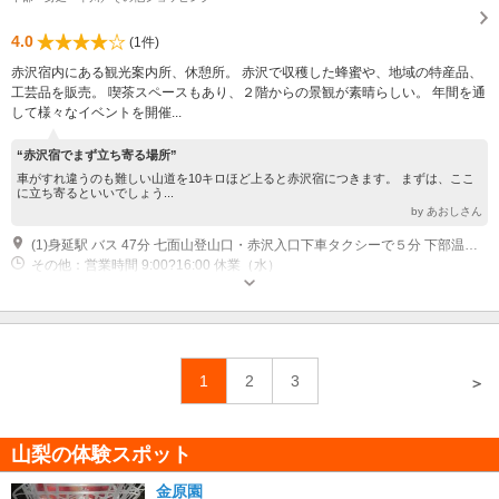
4.0
(1件)
赤沢宿内にある観光案内所、休憩所。 赤沢で収穫した蜂蜜や、地域の特産品、
工芸品を販売。 喫茶スペースもあり、２階からの景観が素晴らしい。 年間を通
して様々なイベントを開催...
“赤沢宿でまず立ち寄る場所”
車がすれ違うのも難しい山道を10キロほど上ると赤沢宿につきます。 まずは、ここ
に立ち寄るといいでしょう...
by あおしさん
(1)身延駅 バス 47分 七面山登山口・赤沢入口下車タクシーで５分 下部温泉駅 バス 26分 七面山登山口・赤沢入口下車タクシーで５分 甲府南IC 車 65分 富沢IC 車 50分
その他：営業時間 9:00?16:00 休業（水）
1
2
3
＞
山梨の体験スポット
金原園