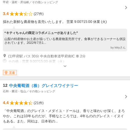
甲府・湯村・昇仙峡／その他ショッピング
3.4
(27件)
採れた新鮮な農産物を直売いたします。 営業 9:00?15:00 休業 (火)
“キティちゃんの限定コラボメニューがありました”
山梨の特産物やお土産が揃っている農産物直売所です。食事ができるコーナーも併設
されています。2022年7月1...
by kittyさん
(1)甲府駅 バス 30分 中央自動車道甲府南IC 車 2分
その他：営業 9:00?15:00 休業（火）
王道
12
中央葡萄酒（株）グレイスワイナリー
石和・勝沼・塩山／その他ショッピング
4.4
(21件)
「中央葡萄酒」のグレイス・メダイユ・ドールは、香りと味わいが深く、まろ
やか。これは10年ものだが、手軽なところでは、4年もののグレイス・イヌイ
もある。また、同社は、日本初の...