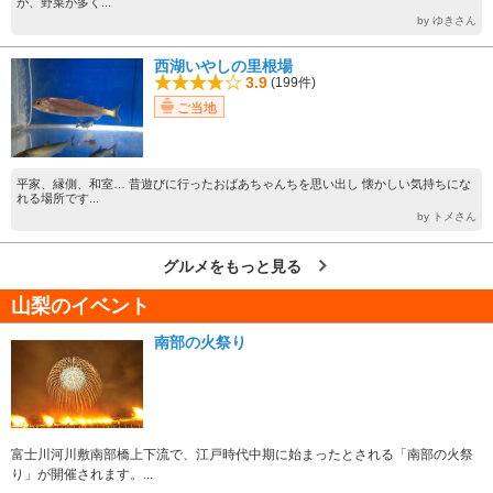
が、野菜が多く...
by ゆきさん
西湖いやしの里根場
3.9
(199件)
ご当地
平家、縁側、和室… 昔遊びに行ったおばあちゃんちを思い出し 懐かしい気持ちにな
れる場所です...
by トメさん
グルメをもっと見る
山梨のイベント
南部の火祭り
富士川河川敷南部橋上下流で、江戸時代中期に始まったとされる「南部の火祭
り」が開催されます。...