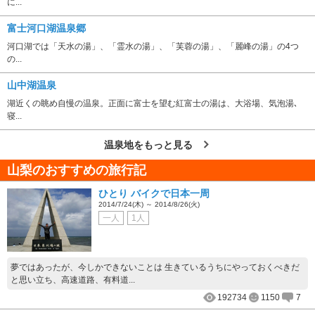
に...
富士河口湖温泉郷
河口湖では「天水の湯」、「霊水の湯」、「芙蓉の湯」、「麗峰の湯」の4つ
の...
山中湖温泉
湖近くの眺め自慢の温泉。正面に富士を望む紅富士の湯は、大浴場、気泡湯､
寝...
温泉地をもっと見る
山梨のおすすめの旅行記
ひとり バイクで日本一周
2014/7/24(木) ～ 2014/8/26(火)
一人
1人
夢ではあったが、今しかできないことは 生きているうちにやっておくべきだ
と思い立ち、高速道路、有料道...
192734
1150
7