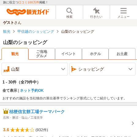
旅に役立つ
口コミ100万件
掲載！
検索
行きたい
メニュー
ゲスト
さん
観光
甲信越のショッピング
山梨のショッピング
山梨のショッピング
ご当地
観光
イベント
ホテル
お土産
グルメ
山梨
ショッピング
1 - 30件
（全79件中）
全て表示
ネット予約OK
おすすめの施設を当社独自の算出基準でランキング形式にしてご紹介しています。
桔梗信玄餅工場テーマパーク
石和・勝沼・塩山／工場見学
3.6
(932件)