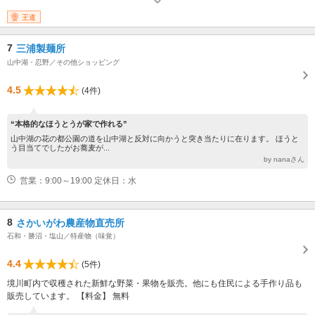
日）
王道
7
三浦製麺所
山中湖・忍野／その他ショッピング
4.5
(4件)
“本格的なほうとうが家で作れる”
山中湖の花の都公園の道を山中湖と反対に向かうと突き当たりに在ります。 ほうと
う目当てでしたがお蕎麦が...
by nanaさん
営業：9:00～19:00 定休日：水
8
さかいがわ農産物直売所
石和・勝沼・塩山／特産物（味覚）
4.4
(5件)
境川町内で収穫された新鮮な野菜・果物を販売。他にも住民による手作り品も
販売しています。 【料金】 無料