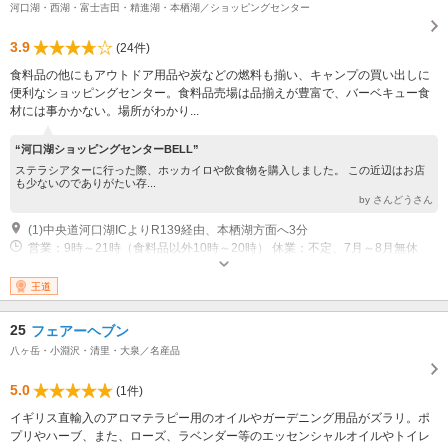
河口湖・西湖・富士吉田・精進湖・本栖湖／ショッピングセンター
3.9
(24件)
食料品の他にもアウトドア用品や炭などの燃料も揃い、キャンプの買い出しに
便利なショッピングセンター。食料品売場は品揃えが豊富で、バーベキュー食
材には事かかない。場所がわかり...
“河口湖ショッピングセンターBELL”
ステラシアターに行った際、ホッカイロや飲食物を購入しました。 この近辺はお店
も少ないのでありがたい存...
by さんどうさん
(1)中央道河口湖ICよりR139経由、本栖湖方面へ3分
営業：9時～21時（食料品以外10時～20時） 休業：不定、7月～8月無休
王道
25
フェアーヘブン
八ヶ岳・小淵沢・清里・大泉／名産品
5.0
(1件)
イギリス直輸入のアロマテラピー用のオイルやガーデニング用品がズラリ。ポ
プリやハーブ、また、ローズ、ラベンダー等のエッセンシャルオイルやトイレ