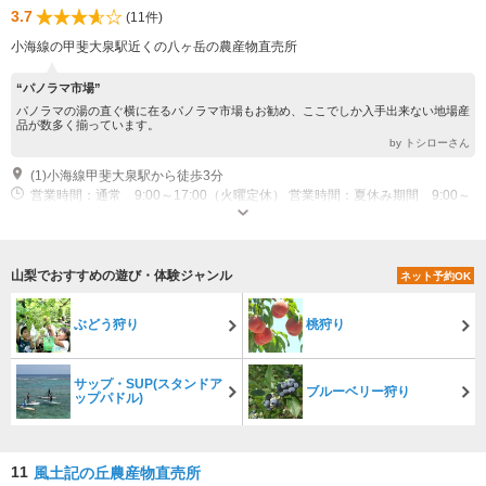
3.7
(11件)
小海線の甲斐大泉駅近くの八ヶ岳の農産物直売所
“パノラマ市場”
パノラマの湯の直ぐ横に在るパノラマ市場もお勧め、ここでしか入手出来ない地場産
品が数多く揃っています。
by トシローさん
(1)小海線甲斐大泉駅から徒歩3分
営業時間：通常 9:00～17:00（火曜定休） 営業時間：夏休み期間 9:00～
17:00（無休） 営業時間：12月 10:00～15:00（火曜定休） 営業時間：1～
4月上旬 金･土･日・祝祭日営業 10:00～15:00
山梨でおすすめの遊び・体験ジャンル
ネット予約OK
ぶどう狩り
桃狩り
サップ・SUP(スタンドア
ブルーベリー狩り
ップパドル)
11
風土記の丘農産物直売所