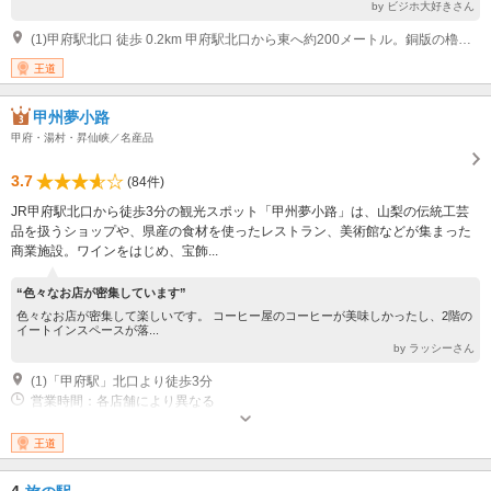
by ビジホ大好きさん
(1)甲府駅北口 徒歩 0.2km 甲府駅北口から東へ約200メートル。銅版の櫓（甲府 時の鐘）が目印です。
王道
甲州夢小路
甲府・湯村・昇仙峡／名産品
3.7
(84件)
JR甲府駅北口から徒歩3分の観光スポット「甲州夢小路」は、山梨の伝統工芸
品を扱うショップや、県産の食材を使ったレストラン、美術館などが集まった
商業施設。ワインをはじめ、宝飾...
“色々なお店が密集しています”
色々なお店が密集して楽しいです。 コーヒー屋のコーヒーが美味しかったし、2階の
イートインスペースが落...
by ラッシーさん
(1)「甲府駅」北口より徒歩3分
営業時間：各店舗により異なる
王道