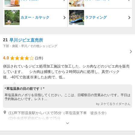
カヌー・カヤック
ラフティング
21
早川ジビエ直売所
下部・身延・早川／その他ショッピング
4.0
(1件)
併設されているジビエ処理加工施設で加工した、シカ肉などのジビエ肉を販売
しています。 シカ肉は捕獲してから２時間以内に処理し、真空パック
後、-40℃で急速冷凍したお肉で、低...
“草塩温泉の目の前です！”
草塩温泉のノボリを目指してください。ここは、日曜祭日の営業みたいです。平日は
予約制みたいです。レスト...
by ヌケてるライダーさん
(1)JR下部温泉駅からバスで35分（草塩温泉下車 徒歩５分）
(2)中央道甲府南ICから車で75分
営業時間：9:00～18:00 レストランは土日祝日営業だがイベントで休日あ
り・平日は要予約 定休日：月火曜日（祝日等の場合は変更あり）サイトに
てご確認ください。