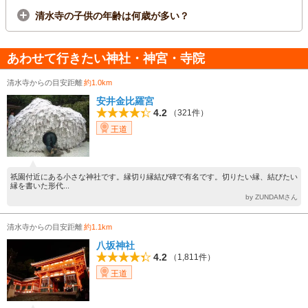
清水寺の子供の年齢は何歳が多い？
あわせて行きたい神社・神宮・寺院
清水寺からの目安距離
約1.0km
安井金比羅宮
4.2
（321件）
王道
祇園付近にある小さな神社です。縁切り縁結び碑で有名です。切りたい縁、結びたい
縁を書いた形代...
by ZUNDAMさん
清水寺からの目安距離
約1.1km
八坂神社
4.2
（1,811件）
王道