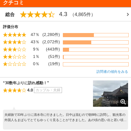
クチコミ
月「古都京都の文化財」として「世界遺産条約」に基づく世界文化遺産に登録
本尊は十一面千手千眼観音立像で国宝の厨子内に安置され、秘仏。33年ごとに
された。
開扉される習わしになっている。近年のご開帳は2000年。脇侍の毘沙門天、勝
4.3
総合
（4,865件）
建立：現本堂1633（寛永10）年再建 創建798（延暦17）年、平安時代初
軍地蔵もともに秘仏。
■子安の塔
評価分布
清水寺の本堂から錦雲渓をへだてた丘の上にある。総丹塗り、桧皮葺の三重塔
47％
(2,280件)
（重要文化財）で室町時代後期の再建。清水寺の塔頭で泰産寺という寺名をも
つ。塔内には千手観音が安置されている。寺伝では聖武天皇・光明皇后がこの
43％
(2,072件)
観音に祈願され、孝謙天皇を安産されたので、その報恩のため建てられたとい
9％
(443件)
う。後世、安産祈願の信仰が生まれ子安観音とあがめられる。塔前からの清水
1％
(51件)
寺全景の眺望は素晴らしく、東山の光景になくてはならない塔でもある。
0％
(19件)
■木造十一面観音立像
訪問者の傾向をみる
清水寺にある重文の彫刻。樟（くす）材の一木造りで、平安初期の古様を漂わ
せる平安中期（藤原時代）の優作である。
“30数年ぶりに訪れ感動！”
非公開
4.0
カップル・夫婦
■渡海船額（絵馬）
清水寺にある江戸時代初作の重要文化財絵画。貿易商人が東南アジアとの貿易
の成功を感謝して奉納した。角倉船（すみのくらぶね）図一面、末吉船（すえ
よしぶね）図三面がある。風俗史の資料としても貴重。
夫婦旅で33年ぶりに清水寺に行きました。日中は混むので朝8時に訪問し、観光客の
非公開
外国人もまばらでとてもゆっくり見ることができました。あの頃の思い出と若い頃に
は感じなかった偉大さにとても感動しました。6時から空いているので朝行くのがお
■狛犬
勧めです。