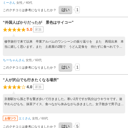
一対の狛犬が仁王門前に建立されている。双方共に口を開いた珍しい形式。
ミーさん
女性／40代
はい
1
■音羽の滝
このクチコミは参考になりましたか？
北法相宗本山清水寺奥の院の断崖へ音羽川の流れを引き、三条の滝口から清流
を同寺の舞台下へおとしている。寺名の由来通り四季を通じ水が美しく水量も
“外国人ばかりだったが 景色はサイコー”
変わらず、滝にうたれ祈願する人も多い。
5.0
家族
■景清爪形観音
東山区清水寺の境内、随求堂の前に立つ石灯籠の、火袋の中にある小観音像
修学旅行で来て以来 卒業アルバムのワンシーンの振り返りを また 再現出来 本
で、平氏の侍大将、悪七兵衛景清が爪で刻んだと伝えられている。
当に嬉しく思います。また 土産屋の2階で うどん定食を 待たずに食べれてラッ
キーでした。
ちーちゃんさん
女性／60代
はい
1
このクチコミは参考になりましたか？
“人が沢山でも行きたくなる場所”
4.0
家族
京都駅から孫と手を繋ぎ歩いて行きました。寒い2月ですが気分はウキウキです。途
中わらびもち、抹茶アイス、食べながら休みながら歩きました。女子散歩で男子は別
行動、それが又のんびりできて、可愛いお店に寄ったりルッキングでした。清水寺は
大きくて古くて昔にタイムスリップしたようでした。人が沢山でゆっくりできません
エミさん
女性／60代
お宿ツウ
が、それが又次回きたくなるようです。帰り道に、大好きな小さな小さな団子を食べ
てご褒美です。わー楽しい清水寺でした。４度目でした。
はい
5
このクチコミは参考になりましたか？