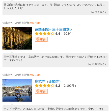
露店商の誘惑に負けそうになります。笑 美味しい匂いにつられてついつい先に腹ご
しらえしたくな...
by やまきさん
清水寺からの目安距離
約1.4km
蓮華王院＜三十三間堂＞
4.4
（903件）
王道
三十三間堂までは、京都駅からだと約1.5kmです。徒歩でもさほどの距離ではないの
で、京都に行く...
by ZUNDAMさん
清水寺からの目安距離
約7.1km
鹿苑寺（金閣寺）
4.3
（2,101件）
王道
テレビで見たことはありましたが、実物を見学するのは初めてです。金色で、美し