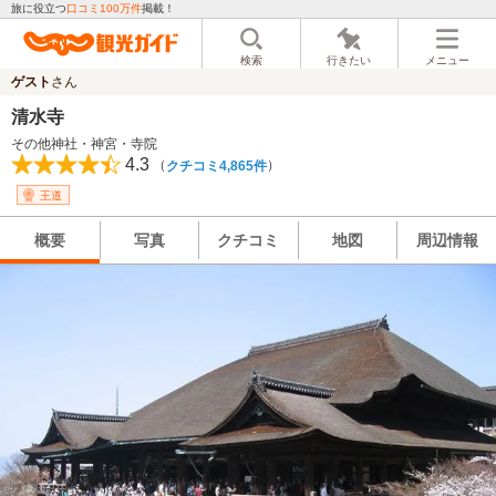
旅に役立つ
口コミ100万件
掲載！
検索
行きたい
メニュー
ゲスト
さん
清水寺
その他神社・神宮・寺院
4.3
（
）
クチコミ4,865件
王道
概要
写真
クチコミ
地図
周辺情報