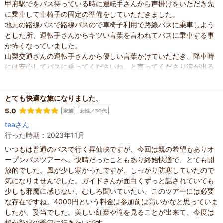
甲府駅でをバス待っている時に運転手さんから声掛けをいただき先
に乗車して車椅子の固定の準備をしていただきました。
地元の路線バスで路線バスので車椅子利用で路線バスに乗車しよう
とした所、運転手さんからキツい言葉を言われてバスに乗車する事
か怖くなっていました。
山梨交通さんの運転手さんから優しい言葉かけていただき、降車時
には安心してバスに乗ってくださいね。と言ってくださり涙が出る
くらい嬉しかったです。
本当にありがとうございましたm(._.)m
とても快適な旅になりました。
混雑具合
：
普通
滞在時間
：
1時間未満
5.0
家族
女性／30代
家族の内訳
：
お子様、
親・祖父母、
teaさん
子どもの年齢
：
13歳以上
行った時期：2023年11月
人数
：
3人～5人
投稿日
：
2025年11月19日
いつもは普通のバスで行く昇仙峡ですが、今回は親の希望もありオ
ープンバスツアーへ。快晴だったこともあり終始快適で、とても開
放的でした。風が少し寒かったですが、しっかり防寒していたので
気になりませんでした。ガイドさんが面白くずっと話されていても
少しも邪魔に感じない、むしろ聞いていたい、このツアーには必要
な存在ですね。4000円という料金は参加前は高いかなと思っていま
したが、妥当でした。美しい紅葉や滝を見ることが出来て、今度は
桜か新緑の季節に行きたいです。