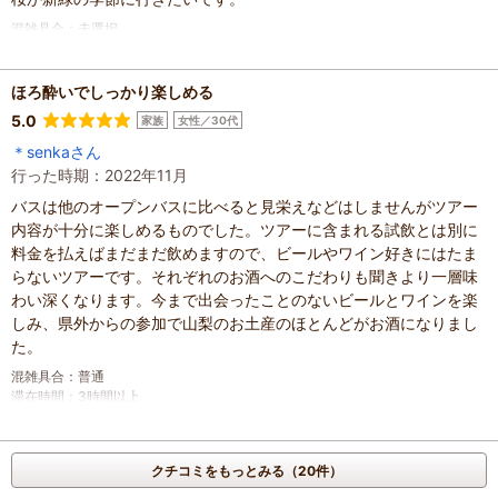
混雑具合
：
未選択
滞在時間
：
未選択
家族の内訳
：
親・祖父母、
人数
：
2人
ほろ酔いでしっかり楽しめる
投稿日
：
2023年11月20日
5.0
家族
女性／30代
＊senkaさん
行った時期：2022年11月
バスは他のオープンバスに比べると見栄えなどはしませんがツアー
内容が十分に楽しめるものでした。ツアーに含まれる試飲とは別に
料金を払えばまだまだ飲めますので、ビールやワイン好きにはたま
らないツアーです。それぞれのお酒へのこだわりも聞きより一層味
わい深くなります。今まで出会ったことのないビールとワインを楽
しみ、県外からの参加で山梨のお土産のほとんどがお酒になりまし
た。
混雑具合
：
普通
滞在時間
：
3時間以上
家族の内訳
：
親・祖父母、
その他
人数
：
3人～5人
投稿日
：
2023年1月12日
クチコミをもっとみる（20件）