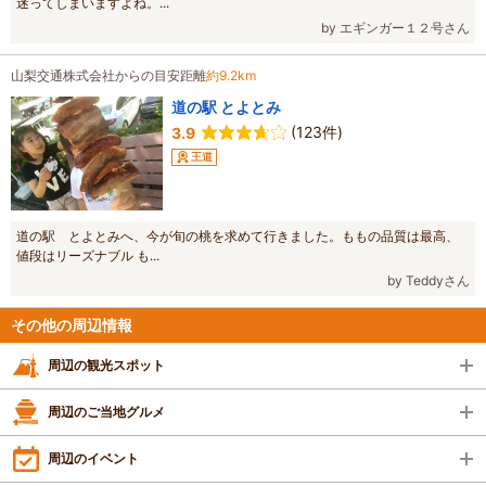
迷ってしまいますよね。...
by エギンガー１２号さん
山梨交通株式会社からの目安距離
約9.2km
道の駅 とよとみ
(123件)
3.9
王道
道の駅 とよとみへ、今が旬の桃を求めて行きました。ももの品質は最高、
値段はリーズナブル も...
by Teddyさん
その他の周辺情報
周辺の観光スポット
周辺のご当地グルメ
周辺のイベント