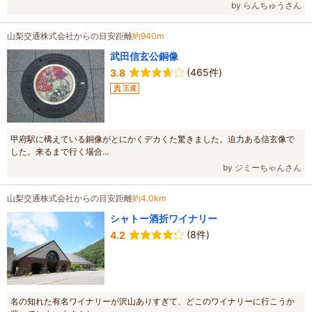
by らんちゅうさん
山梨交通株式会社からの目安距離
約940m
武田信玄公銅像
(465件)
3.8
王道
甲府駅に構えている銅像がとにかくデカくた驚きました。迫力ある信玄像で
した。来るまで行く場合...
by ジミーちゃんさん
山梨交通株式会社からの目安距離
約4.0km
シャトー酒折ワイナリー
(8件)
4.2
名の知れた有名ワイナリーが沢山ありすぎて、どこのワイナリーに行こうか