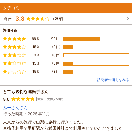
クチコミ
3.8
総合
（20件）
評価分布
満足
55％
(11件)
やや満足
15％
(3件)
普通
0％
(0件)
やや不満
15％
(3件)
不満
15％
(3件)
訪問者の傾向をみる
とても親切な運転手さん
5.0
家族
女性／50代
ふーさんさん
行った時期：2025年11月
東京からの旅行で山梨に旅行に行きました。
車椅子利用で甲府駅から武田神社まで利用させていただきました