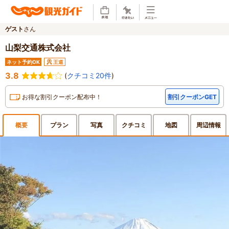
ゲスト
さん
山梨交通株式会社
ネット予約OK
王道
3.8
(
クチコミ20件
)
お得な割引クーポン配布中！
割引クーポンGET
概要
プラン
写真
クチ
コミ
地図
周辺
情報