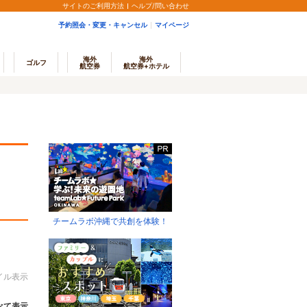
サイトのご利用方法
ヘルプ/問い合わせ
予約照会・変更・キャンセル
マイページ
海外
海外
ゴルフ
航空券
航空券+ホテル
チームラボ沖縄で共創を体験！
イル表示
べて表示