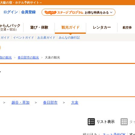
最大級の宿・ホテル予約サイト～
ログイン
会員登録
お得な特典をみる
ゃらんパック
遊び・体験
観光ガイド
レンタカー
航空券
（交通＋宿泊）
メガイド
イベントガイド
お土産ガイド
みんなの旅行記
加の観光
＞
春日部市の観光
＞
大衾の観光
ト
＞
越谷・草加
＞
春日部市
＞
大衾
リスト表示
タ
絞り込み：
ネット予約OK
す