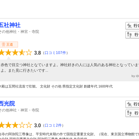
五社神社
その他神社・神宮・寺院
王道
3.8
（
口コミ107件
）
赤色で目立つ神社となていますよ。神社好きの人には人気のある神社となっていま
よ。また見に行きたいです...
by 
本殿は五間社流造で壮観。 文化財 その他 県指定文化財 創建年代 1600年代
西光院
その他神社・神宮・寺院
3.0
（
口コミ2件
）
当寺の阿弥陀三尊像は、平安時代末期の作で国指定重要文化財。（現在、東京国立博物館で