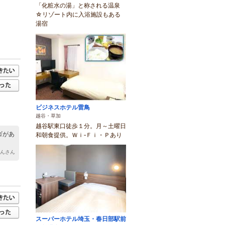
「化粧水の湯」と称される温泉
☆リゾート内に入浴施設もある
湯宿
ビジネスホテル雷鳥
越谷・草加
越谷駅東口徒歩１分。月～土曜日
ゴがあ
和朝食提供。Ｗｉ‐Ｆｉ・Ｐあり
ゃんさん
スーパーホテル埼玉・春日部駅前