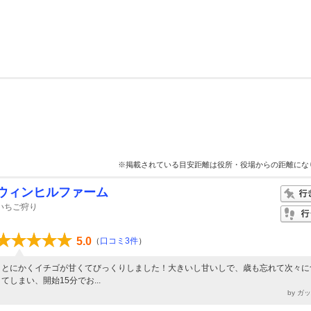
※掲載されている目安距離は役所・役場からの距離にな
ウィンヒルファーム
いちご狩り
5.0
（
口コミ3件
）
とにかくイチゴが甘くてびっくりしました！大きいし甘いしで、歳も忘れて次々に
てしまい、開始15分でお...
by ガ