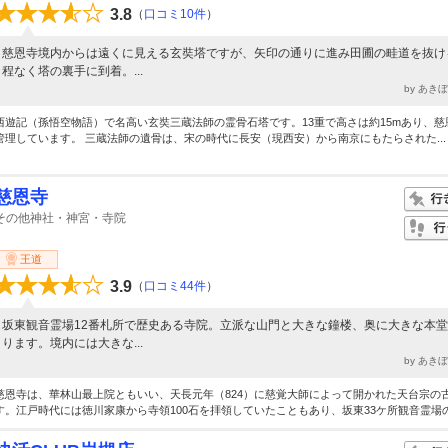
3.8
（
口コミ10件
）
慈恩寺境内からは遠くに見える玄奘塔ですが、矢印の通りに進み田圃の畦道を抜け
程なく塔の裏手に到着。...
by あき
西遊記（孫悟空物語）で名高い玄奘三蔵法師の霊骨石塔です。13重で高さは約15mあり、慈
管理しています。 三蔵法師の遺骨は、宋の時代に長安（現西安）から南京にもたらされた...
慈恩寺
その他神社・神宮・寺院
王道
3.9
（
口コミ44件
）
坂東観音霊場12番札所で歴史ある寺院。立派な山門と大きな鐘楼、奥に大きな本
ります。境内には大きな...
by あき
慈恩寺は、華林山最上院ともいい、天長元年（824）に慈覚大師によって開かれた天台宗の
す。江戸時代には徳川家康から寺領100石を拝領していたこともあり、坂東33ケ所観音霊場の.