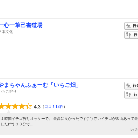
一心一筆己書道場
日本文化
やまちゃんふぁーむ「いちご畑」
いちご狩り
4.3
（
口コミ13件
）
１時間イチゴ狩りオッケーで、 最高に良かったです(^^) 赤いイチゴが沢山あって
した(^^) ３０分で...
by 