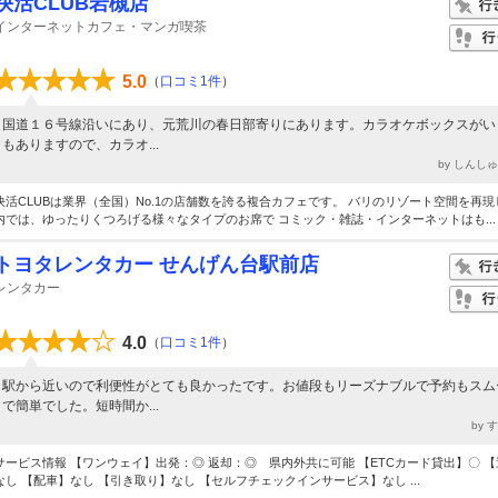
快活CLUB岩槻店
インターネットカフェ・マンガ喫茶
5.0
（
口コミ1件
）
国道１６号線沿いにあり、元荒川の春日部寄りにあります。カラオケボックスがい
もありますので、カラオ...
by しんし
快活CLUBは業界（全国）No.1の店舗数を誇る複合カフェです。 バリのリゾート空間を再現
内では、ゆったりくつろげる様々なタイプのお席で コミック・雑誌・インターネットはも...
トヨタレンタカー せんげん台駅前店
レンタカー
4.0
（
口コミ1件
）
駅から近いので利便性がとても良かったです。お値段もリーズナブルで予約もスム
で簡単でした。短時間か...
by 
サービス情報 【ワンウェイ】出発：◎ 返却：◎ 県内外共に可能 【ETCカード貸出】〇 
なし 【配車】なし 【引き取り】なし 【セルフチェックインサービス】なし ...