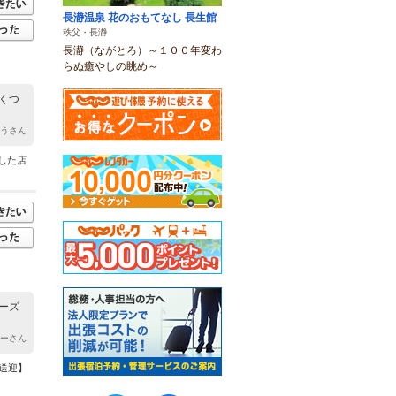
長瀞温泉 花のおもてなし 長生館
秩父・長瀞
長瀞（ながとろ）～１００年変わ
らぬ癒やしの眺め～
くつ
ゅうさん
した店
ーズ
すーさん
【送迎】