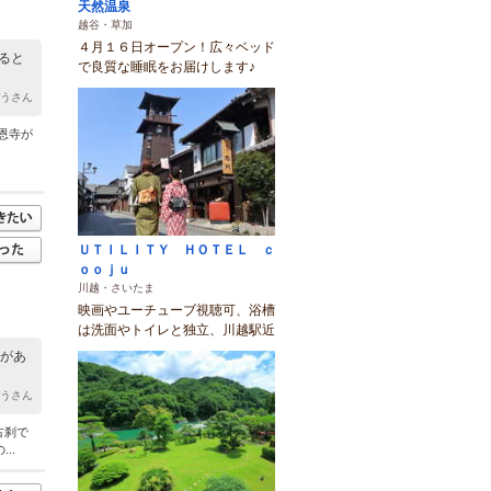
天然温泉
越谷・草加
４月１６日オープン！広々ベッド
ると
で良質な睡眠をお届けします♪
ぼうさん
恩寺が
ＵＴＩＬＩＴＹ ＨＯＴＥＬ ｃ
ｏｏｊｕ
川越・さいたま
映画やユーチューブ視聴可、浴槽
は洗面やトイレと独立、川越駅近
堂があ
ぼうさん
古刹で
..