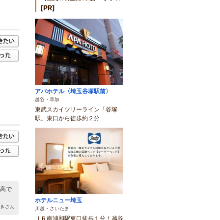
[PR]
アパホテル〈埼玉谷塚駅前〉
越谷・草加
東武スカイツリーライン「谷塚
駅」東口から徒歩約２分
最高で
ホテルニュー埼玉
みきさん
川越・さいたま
ＪＲ南浦和駅東口徒歩１分！越谷