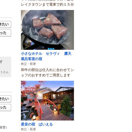
レイクタウンまで電車で約１５分
小さなホテル セラヴィ 露天
風呂客室の宿
す
秩父・長瀞
和牛の部位は仕入れに合わせてシ
ゆうさん
ェフのおすすめでご用意します
星音の宿 ばいえる
保管）
秩父・長瀞