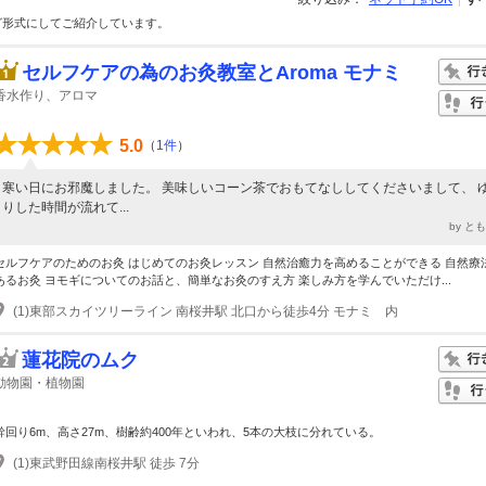
グ形式にしてご紹介しています。
セルフケアの為のお灸教室とAroma モナミ
香水作り、アロマ
5.0
（
1件
）
寒い日にお邪魔しました。 美味しいコーン茶でおもてなししてくださいまして、 
りした時間が流れて...
by と
セルフケアのためのお灸 はじめてのお灸レッスン 自然治癒力を高めることができる 自然療
あるお灸 ヨモギについてのお話と、簡単なお灸のすえ方 楽しみ方を学んでいただけ...
(1)東部スカイツリーライン 南桜井駅 北口から徒歩4分 モナミ 内
蓮花院のムク
動物園・植物園
幹回り6m、高さ27m、樹齢約400年といわれ、5本の大枝に分れている。
(1)東武野田線南桜井駅 徒歩 7分