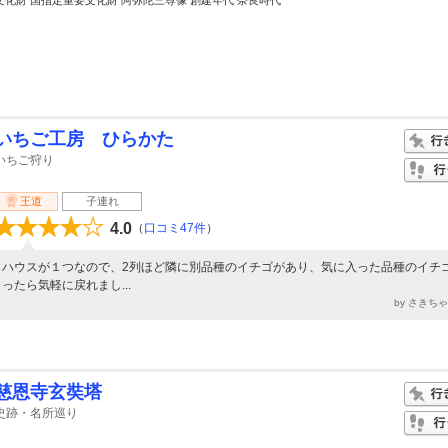
文化財 国指定重要文化財 阿弥陀三尊像 創建年代 奈良時代
いちご工房 ひらかた
いちご狩り
王道
子連れ
4.0
（
口コミ47件
）
ハウスが１つなので、2列ほど隣に別品種のイチゴがあり、気に入った品種のイチ
ったら気軽に戻れまし...
by さきち
慈恩寺玄奘塔
史跡・名所巡り