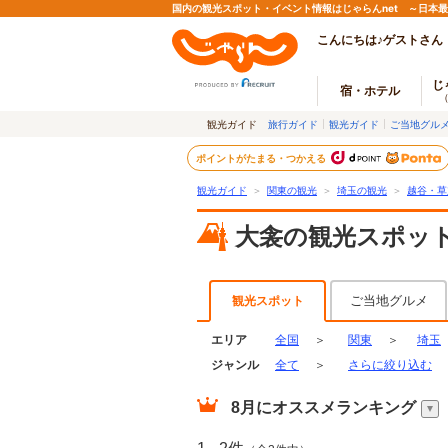
国内の観光スポット・イベント情報はじゃらんnet ～日本
こんにちは♪ゲストさん
じ
宿・ホテル
観光ガイド
旅行ガイド
観光ガイド
ご当地グル
ポイントがたまる・つかえる
観光ガイド
＞
関東の観光
＞
埼玉の観光
＞
越谷・草
大衾の観光スポッ
ご当地グルメ
観光スポット
エリア
全国
＞
関東
＞
埼玉
ジャンル
全て
＞
さらに絞り込む
8月
にオススメランキング