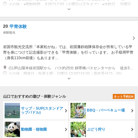
その他：●開館時間 9:00?17:00（土曜日は正午まで） ●休館日 月曜日
（祝日の場合、次の平日）年末年始（12/29?翌年1/3） 維持修繕等により
臨時休館あり
20
甲冑体験
体験観光
岩国市観光交流所「本家松がね」では、岩国藩鉄砲隊保存会が所有している甲
冑を身につけて記念撮影ができる「甲冑体験」を行っています。 お子様用甲冑
（身長110cm前後）もあります...
(1)JR山陽本線岩国駅から バス約20分 錦帯橋バスセンターから 徒歩3分 山陽自動車道岩国ICから 車10分
その他：開催日：毎週土曜・日曜日 10:00?16:00（最終受付15：00）
山口でおすすめの遊び・体験ジャンル
ネット予約OK
サップ・SUP(スタンドア
BBQ・バーベキュー場
ップパドル)
動物園・植物園
ぶどう狩り