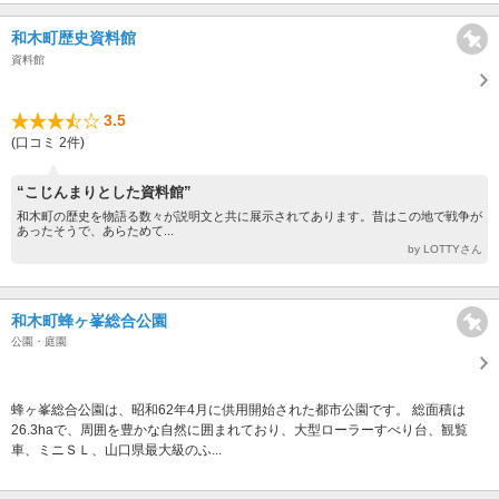
和木町歴史資料館
資料館
3.5
(口コミ 2件)
“こじんまりとした資料館”
和木町の歴史を物語る数々が説明文と共に展示されてあります。昔はこの地で戦争が
あったそうで、あらためて...
by LOTTYさん
和木町蜂ヶ峯総合公園
公園・庭園
蜂ヶ峯総合公園は、昭和62年4月に供用開始された都市公園です。 総面積は
26.3haで、周囲を豊かな自然に囲まれており、大型ローラーすべり台、観覧
車、ミニＳＬ、山口県最大級のふ...