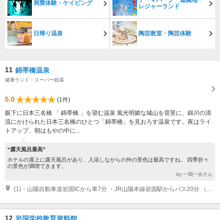
洞窟体験・ケイビング
レジャーランド
日帰り温泉
陶芸教室・陶芸体験
11
錦帯橋温泉
健康ランド・スーパー銭湯
5.0
(1件)
眼下に日本三名橋 「 錦帯橋 」を望む温泉 風光明媚な城山を背景に、錦川の清
流にかけられた日本三名橋のひとつ「錦帯橋」を見おろす温泉です。夜はライ
トアップ、朝はもやの中に...
“露天風呂最高”
ホテルの屋上に露天風呂があり、入浴しながらの外の景色は最高ですね。 四季折々
の景色が満喫できます。
by 一期一会さん
(1)・山陽自動車道岩国ICから車7分 ・JR山陽本線岩国駅からバス20分 （「錦帯橋」下車） ・JR山陽新幹線新岩国駅からバス10分 （「錦帯橋」下車）
12
岩国学校教育資料館