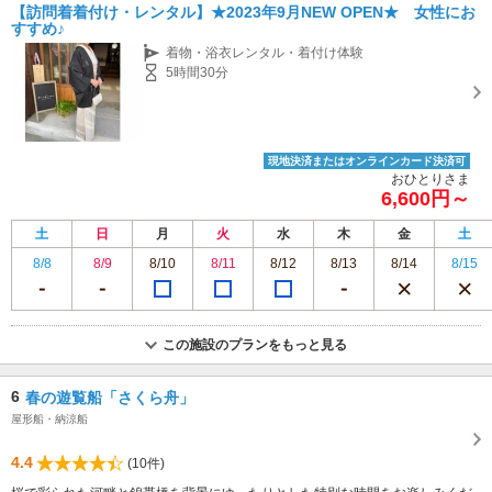
【訪問着着付け・レンタル】★2023年9月NEW OPEN★ 女性にお
すすめ♪
着物・浴衣レンタル・着付け体験
5時間30分
現地決済またはオンラインカード決済可
おひとりさま
6,600円～
土
日
月
火
水
木
金
土
8/8
8/9
8/10
8/11
8/12
8/13
8/14
8/15
この施設のプランをもっと見る
6
春の遊覧船「さくら舟」
屋形船・納涼船
4.4
(10件)