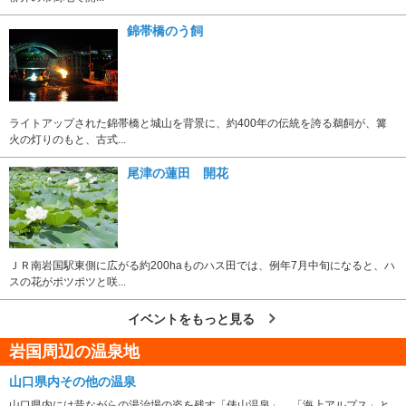
錦帯橋のう飼
ライトアップされた錦帯橋と城山を背景に、約400年の伝統を誇る鵜飼が、篝
火の灯りのもと、古式...
尾津の蓮田 開花
ＪＲ南岩国駅東側に広がる約200haものハス田では、例年7月中旬になると、ハ
スの花がポツポツと咲...
イベントをもっと見る
岩国周辺の温泉地
山口県内その他の温泉
山口県内には昔ながらの湯治場の姿を残す「俵山温泉」、「海上アルプス」と