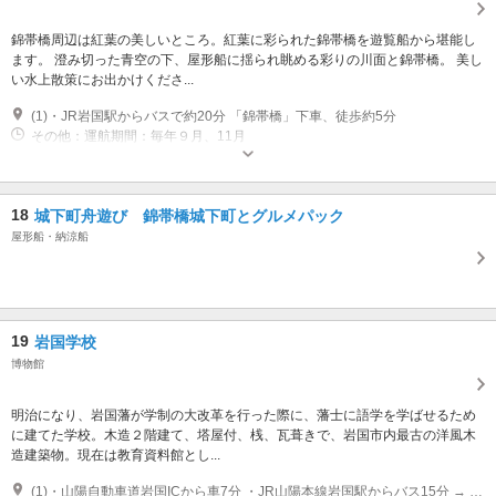
錦帯橋周辺は紅葉の美しいところ。紅葉に彩られた錦帯橋を遊覧船から堪能し
ます。 澄み切った青空の下、屋形船に揺られ眺める彩りの川面と錦帯橋。 美し
い水上散策にお出かけくださ...
(1)・JR岩国駅からバスで約20分 「錦帯橋」下車、徒歩約5分
その他：運航期間：毎年９月、11月
18
城下町舟遊び 錦帯橋城下町とグルメパック
屋形船・納涼船
19
岩国学校
博物館
明治になり、岩国藩が学制の大改革を行った際に、藩士に語学を学ばせるため
に建てた学校。木造２階建て、塔屋付、桟、瓦葺きで、岩国市内最古の洋風木
造建築物。現在は教育資料館とし...
(1)・山陽自動車道岩国ICから車7分 ・JR山陽本線岩国駅からバス15分 → 「新町」バス停から徒歩0分