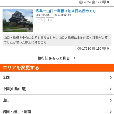
9024
177
0
広島ー山口ー島根３泊４日名所めぐり
2017/8/9(水) ～ 2017/8/12(土)
一人
1人
山口・島根を中心に名所を回りました。山口と島根は土地が広く移動が大変
でしたが思った以上に見どころ...
17910
110
0
旅行記をもっと見る
エリアを変更する
全国
中国(山陰山陽)
山口
岩国・柳井・周南