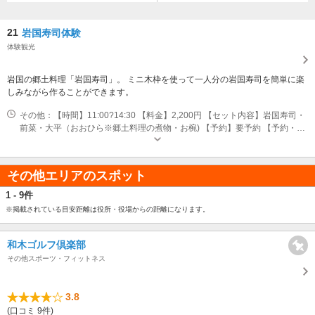
21
岩国寿司体験
体験観光
岩国の郷土料理「岩国寿司」。 ミニ木枠を使って一人分の岩国寿司を簡単に楽
しみながら作ることができます。
その他：【時間】11:00?14:30 【料金】2,200円 【セット内容】岩国寿司・
前菜・大平（おおひら※郷土料理の煮物・お椀) 【予約】要予約 【予約・お
問合せ】岩国国際観光ホテル 2 Fダイニング桜 TEL/0827-43-1111
その他エリアのスポット
1 - 9件
※掲載されている目安距離は役所・役場からの距離になります。
和木ゴルフ倶楽部
その他スポーツ・フィットネス
3.8
(口コミ 9件)