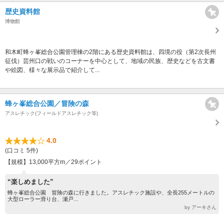
歴史資料館
博物館
和木町蜂ヶ峯総合公園管理棟の2階にある歴史資料館は、四境の役（第2次長州
征伐）芸州口の戦いのコーナーを中心として、地域の民族、歴史などを古文書
や絵図、様々な展示品で紹介して...
蜂ヶ峯総合公園／冒険の森
アスレチック(フィールドアスレチック等)
4.0
(口コミ 5件)
【規模】13,000平方m／29ポイント
“楽しめました”
蜂ヶ峯総合公園 冒険の森に行きました。アスレチック施設や、全長255メートルの
大型ローラー滑り台、瀬戸...
by アーキさん