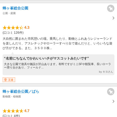
蜂ヶ峯総合公園
公園・庭園
4.3
(口コミ 126件)
大自然に囲まれた市民憩いの場。乗馬したり、動物とふれあうレジャーランド
を楽しんだり、アスレチックやローラーすべり台で遊んだりと、いろいろな遊
び方ができる。また、３５００株...
“名前にちなんでかわいいハチがマスコットみたいです”
大きな公園で遊具や施設が沢山あります。有料ですがミニSFや観覧車、長いローラ
ー滑り台があり、フィールド...
by キヨさん
王道
蜂ヶ峯総合公園／ばら
動物園・植物園
4.7
(口コミ 4件)