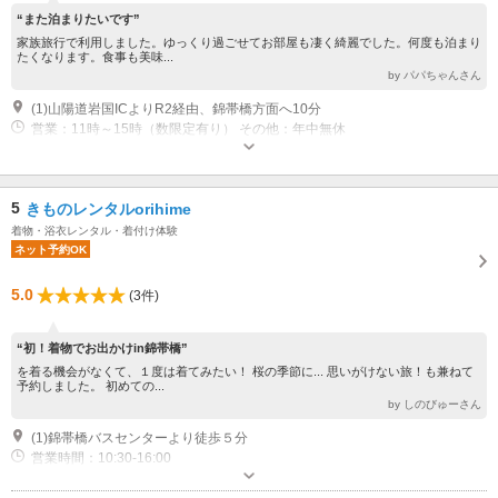
“また泊まりたいです”
家族旅行で利用しました。ゆっくり過ごせてお部屋も凄く綺麗でした。何度も泊まり
たくなります。食事も美味...
by パパちゃんさん
(1)山陽道岩国ICよりR2経由、錦帯橋方面へ10分
営業：11時～15時（数限定有り） その他：年中無休
5
きものレンタルorihime
着物・浴衣レンタル・着付け体験
ネット予約OK
5.0
(3件)
“初！着物でお出かけin錦帯橋”
を着る機会がなくて、１度は着てみたい！ 桜の季節に... 思いがけない旅！も兼ねて
予約しました。 初めての...
by しのびゅーさん
(1)錦帯橋バスセンターより徒歩５分
営業時間：10:30-16:00
近隣駐車場あり（有料）300台 錦帯橋下河原へお願いいたします。