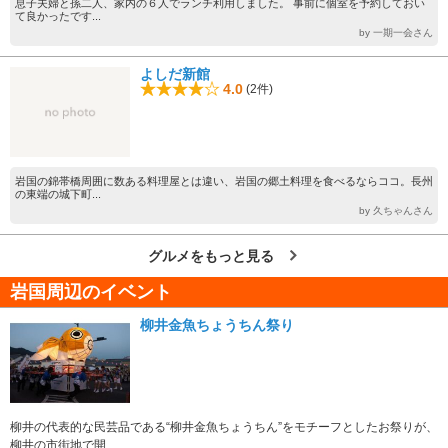
息子夫婦と孫二人、家内の６人でランチ利用しました。 事前に個室を予約しておい
て良かったです...
by 一期一会さん
よしだ新館
4.0
(2件)
岩国の錦帯橋周囲に数ある料理屋とは違い、岩国の郷土料理を食べるならココ。長州
の東端の城下町...
by 久ちゃんさん
グルメをもっと見る
岩国周辺のイベント
柳井金魚ちょうちん祭り
柳井の代表的な民芸品である“柳井金魚ちょうちん”をモチーフとしたお祭りが、
柳井の市街地で開...