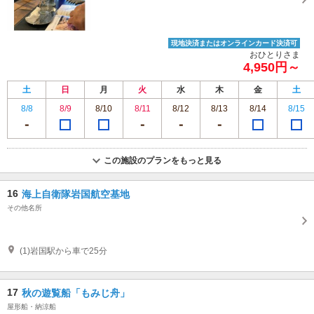
現地決済またはオンラインカード決済可
おひとりさま
4,950円～
土
日
月
火
水
木
金
土
8/8
8/9
8/10
8/11
8/12
8/13
8/14
8/15
この施設のプランをもっと見る
16
海上自衛隊岩国航空基地
その他名所
(1)岩国駅から車で25分
17
秋の遊覧船「もみじ舟」
屋形船・納涼船