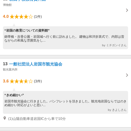
博物館
4.0
(1件)
“岩国の教育についての資料館”
錦帯橋・吉香公園・岩国城へ行く前に訪れました。 建物は和洋折衷式で、内部は昔
ながらの和風な雰囲気をし...
by ミチガンイさん
13
一般社団法人岩国市観光協会
観光案内所
3.6
(3件)
“きめ細かい”
岩国市観光協会に行きました。パンフレットを頂きました。観光地岩国ならではのき
め細かい対応がよいと思い...
by きよしさん
(1)山陽自動車道岩国ICから車で10分