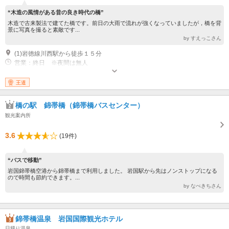
“木造の風情がある昔の良き時代の橋”
木造で古来製法で建てた橋です。前日の大雨で流れが強くなっていましたが，橋を背
景に写真を撮ると素敵です...
by すえっこさん
(1)岩徳線川西駅から徒歩１５分
営業：終日 ※夜間は無人
王道
橋の駅 錦帯橋（錦帯橋バスセンター）
観光案内所
3.6
(19件)
“バスで移動”
岩国錦帯橋空港から錦帯橋まで利用しました。 岩国駅から先はノンストップになる
ので時間も節約できます。...
by なべきちさん
錦帯橋温泉 岩国国際観光ホテル
日帰り温泉