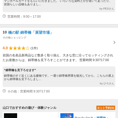
マンホールカードをもらいに行きました。 いろいろな資料とかが置いてあったり、
岩国らしい品物もありまし...
by PESさん
営業時間：9:00～17:00
10
橋の駅 錦帯橋「展望市場」
その他ショッピング
4.0
(1件)
岩国の名産品新商品など数多く取り揃え、大きな窓に沿ってセッティングされ
たお座敷からは、錦帯橋を見下ろすことができます。 営業時間 9:30?17:00
“錦帯橋を見下ろせます”
錦帯橋のすぐ近くにある建物です。一通り錦帯橋界隈を観光してから、こちらの屋上
から錦帯橋を見下ろしまし...
by ひろさん
その他：営業時間 9:30?17:00
山口でおすすめの遊び・体験ジャンル
ネット予約OK
テーマパーク・遊園地・