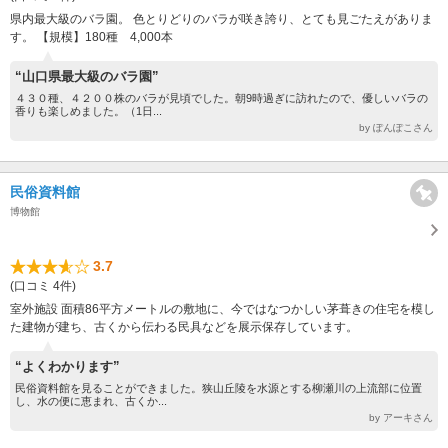
県内最大級のバラ園。 色とりどりのバラが咲き誇り、とても見ごたえがありま
す。 【規模】180種 4,000本
“山口県最大級のバラ園”
４３０種、４２００株のバラが見頃でした。朝9時過ぎに訪れたので、優しいバラの
香りも楽しめました。（1日...
by ぽんぽこさん
民俗資料館
博物館
3.7
(口コミ 4件)
室外施設 面積86平方メートルの敷地に、今ではなつかしい茅葺きの住宅を模し
た建物が建ち、古くから伝わる民具などを展示保存しています。
“よくわかります”
民俗資料館を見ることができました。狭山丘陵を水源とする柳瀬川の上流部に位置
し、水の便に恵まれ、古くか...
by アーキさん