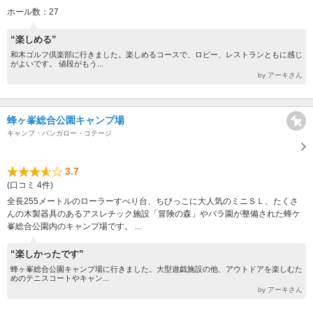
ホール数：27
“楽しめる”
和木ゴルフ倶楽部に行きました。楽しめるコースで、ロビー、レストランともに感じ
がよいです。 値段がもう...
by アーキさん
蜂ヶ峯総合公園キャンプ場
キャンプ・バンガロー・コテージ
3.7
(口コミ 4件)
全長255メートルのローラーすべり台、ちびっこに大人気のミニＳＬ、たくさ
んの木製器具のあるアスレチック施設「冒険の森」やバラ園が整備された蜂ケ
峯総合公園内のキャンプ場です。 ...
“楽しかったです”
蜂ヶ峯総合公園キャンプ場に行きました。大型遊戯施設の他、アウトドアを楽しむた
めのテニスコートやキャン...
by アーキさん