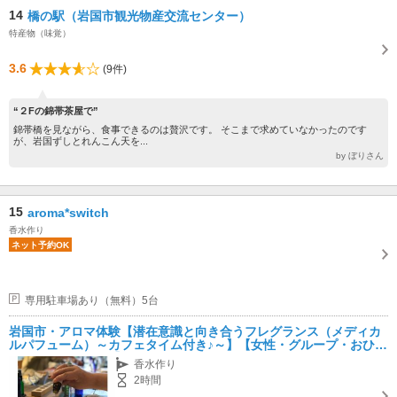
14
橋の駅（岩国市観光物産交流センター）
特産物（味覚）
3.6
(9件)
“２Fの錦帯茶屋で”
錦帯橋を見ながら、食事できるのは贅沢です。 そこまで求めていなかったのです
が、岩国ずしとれんこん天を...
by ぼりさん
15
aroma*switch
香水作り
ネット予約OK
専用駐車場あり（無料）5台
岩国市・アロマ体験【潜在意識と向き合うフレグランス（メディカ
ルパフューム）～カフェタイム付き♪～】【女性・グループ・おひと
りさまにおすすめ♪】
香水作り
2時間