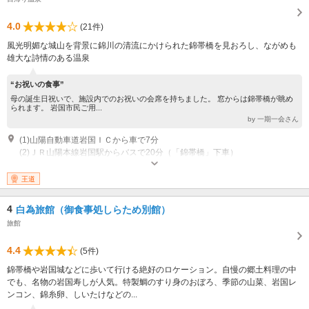
4.0
(21件)
風光明媚な城山を背景に錦川の清流にかけられた錦帯橋を見おろし、ながめも
雄大な詩情のある温泉
“お祝いの食事”
母の誕生日祝いで、施設内でのお祝いの会席を持ちました。 窓からは錦帯橋が眺め
られます。 岩国市民ご用...
by 一期一会さん
(1)山陽自動車道岩国ＩＣから車で7分
(2)ＪＲ山陽本線岩国駅からバスで20分（「錦帯橋」下車）
王道
4
白為旅館（御食事処しらため別館）
旅館
4.4
(5件)
錦帯橋や岩国城などに歩いて行ける絶好のロケーション。自慢の郷土料理の中
でも、名物の岩国寿しが人気。特製鯛のすり身のおぼろ、季節の山菜、岩国レ
ンコン、錦糸卵、しいたけなどの...