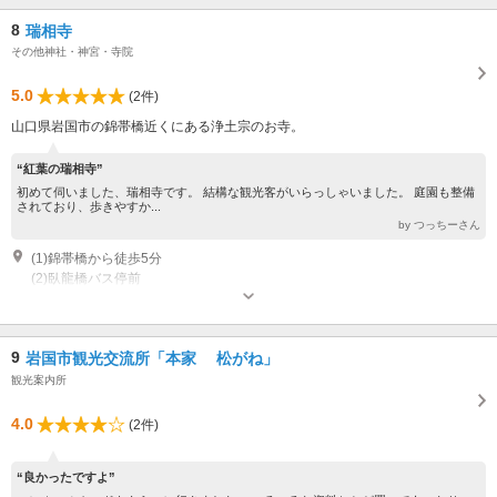
8
瑞相寺
その他神社・神宮・寺院
5.0
(2件)
山口県岩国市の錦帯橋近くにある浄土宗のお寺。
“紅葉の瑞相寺”
初めて伺いました、瑞相寺です。 結構な観光客がいらっしゃいました。 庭園も整備
されており、歩きやすか...
by つっちーさん
(1)錦帯橋から徒歩5分
(2)臥龍橋バス停前
拝観時間：9:00～17:00 休業：365日年中無休
9
岩国市観光交流所「本家 松がね」
観光案内所
4.0
(2件)
“良かったですよ”