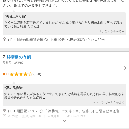
桜で彩られた河畔と錦帯橋を背景にゆったりとした特別な時間をお楽しみくだ
さい。 船上でのお食事もできます。
“夫婦ぶらり旅”
さくらは満開を若干過ぎていましたが そよ風で花びらがちり初め水面に落ちて流れ
ていく様が綺麗 たまたま...
by とくちゃんさん
(1)・山陽自動車道岩国ICから車10分 ・JR岩国駅からバス20分
7
錦帯橋のう飼
屋形船・納涼船
4.0
(3件)
“夏の風物詩”
約３８０年の歴史があるそうです。できるだけ当時を再現したう飼の為、伝統的な衣
装＆小舟のかがり火は幻想...
by エギンガー１２号さん
(1)JR岩国駅 バス 20分 「錦帯橋」バス停下車、徒歩1分 山陽自動車道岩国IC 車 10分
その他：営業時間 6月1日～9月10日 19:00～21:00