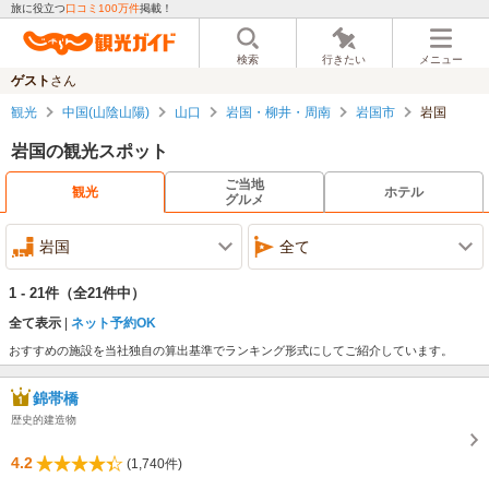
旅に役立つ
口コミ100万件
掲載！
検索
行きたい
メニュー
ゲスト
さん
観光
中国(山陰山陽)
山口
岩国・柳井・周南
岩国市
岩国
岩国の観光スポット
ご当地
観光
ホテル
グルメ
岩国
全て
1 - 21件
（全21件中）
全て表示
ネット予約OK
おすすめの施設を当社独自の算出基準でランキング形式にしてご紹介しています。
錦帯橋
歴史的建造物
4.2
(1,740件)