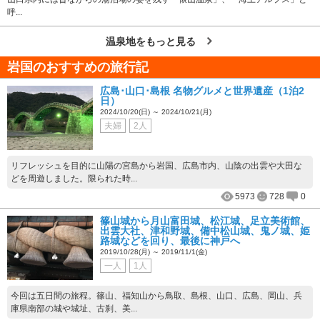
呼...
温泉地をもっと見る
岩国のおすすめの旅行記
広島･山口･島根 名物グルメと世界遺産（1泊2
日）
2024/10/20(日) ～ 2024/10/21(月)
夫婦
2人
リフレッシュを目的に山陽の宮島から岩国、広島市内、山陰の出雲や大田な
どを周遊しました。限られた時...
5973
728
0
篠山城から月山富田城、松江城、足立美術館、
出雲大社、津和野城、備中松山城、鬼ノ城、姫
路城などを回り、最後に神戸へ
2019/10/28(月) ～ 2019/11/1(金)
一人
1人
今回は五日間の旅程。篠山、福知山から鳥取、島根、山口、広島、岡山、兵
庫県南部の城や城址、古刹、美...