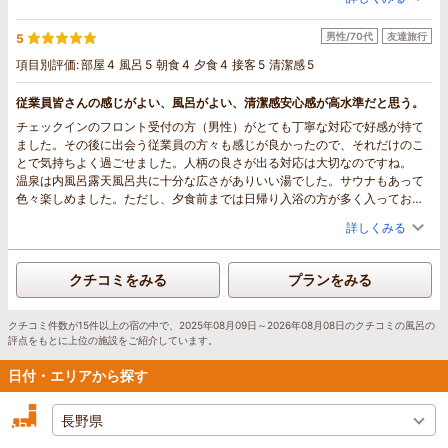
があって嬉しかったです。リンスインシャンプーなのが注意です。私は持参
したので問題ありませんでした。クレンジングはありませんでした。温泉も
男性/70代
友達旅行
5
いいし過ごしやすいし、インターから近く便利な道の駅もあるので、夏は避
暑に最適です。
項目別評価:
部屋
4
風呂
5
朝食
4
夕食
4
接客
5
清潔感
5
従業員皆さんの感じがよい、風呂がよい、清潔感安心感が高水準だと思う。
チェックインのフロント受付の方（男性）がとても丁寧な対応で好感が持て
ました。その後に出会う従業員の方々も感じが良かったので、それだけのこ
とで気持ちよく過ごせました。人柄の良さが出る対応は大切なのですね。
温泉は内風呂露天風呂共に十分な広さがありいい湯でした。サウナもあって
色々楽しめました。ただし、夕食前までは日帰り入浴の方が多く入っており
やや混雑していましたが、広いので問題なくゆったりと入浴できました。
詳しくみる
夕食の料理は、質、量共に丁度良く、70歳の年寄りでも完食できました。朝
食はバイキングなので、自分の食べたいものを食べられるだけ取れば良いの
で問題なく美味しくいただきました。
クチコミをみる
プランをみる
館内はどこも掃除が行き届いていて気持ちよく過ごせました。部屋もベッド
のツインルームでしたが、ゆったりしていて圧迫感はありませんでした。
全体的に好印象で、また泊まりたいと思いました。
クチコミ件数が15件以上の宿の中で、2025年08月09日～2026年08月08日のクチコミの風呂の
評点をもとに上位の施設をご紹介しています。
日付・エリアから探す