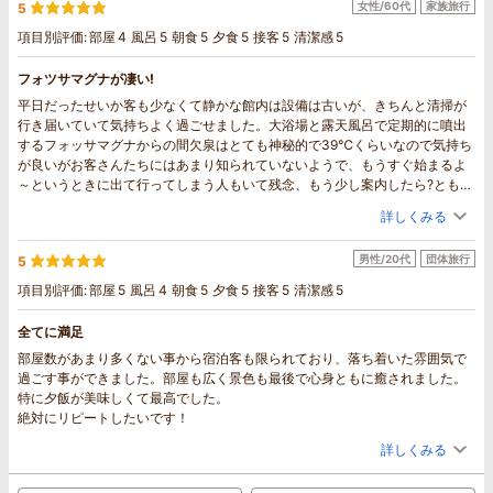
女性/60代
家族旅行
5
項目別評価:
部屋
4
風呂
5
朝食
5
夕食
5
接客
5
清潔感
5
フォツサマグナが凄い!
平日だったせいか客も少なくて静かな館内は設備は古いが、きちんと清掃が
行き届いていて気持ちよく過ごせました。大浴場と露天風呂で定期的に噴出
するフォッサマグナからの間欠泉はとても神秘的で39℃くらいなので気持ち
が良いがお客さんたちにはあまり知られていないようで、もうすぐ始まるよ
～というときに出て行ってしまう人もいて残念、もう少し案内したら?とも思
いました。喫煙所も適宜清掃されていて気持ちよかったです。食事は派手で
詳しくみる
はないけど味も量も良かったと思います。
男性/20代
団体旅行
5
項目別評価:
部屋
5
風呂
4
朝食
5
夕食
5
接客
5
清潔感
5
全てに満足
部屋数があまり多くない事から宿泊客も限られており、落ち着いた雰囲気で
過ごす事ができました。部屋も広く景色も最後で心身ともに癒されました。
特に夕飯が美味しくて最高でした。
絶対にリピートしたいです！
詳しくみる