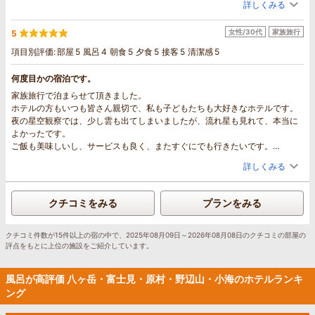
詳しくみる
新鮮な高原野菜の販売もあり、いいお土産がてきました。トウモロコシ甘く
て美味しかった。
女性/30代
家族旅行
5
項目別評価:
部屋
5
風呂
4
朝食
5
夕食
5
接客
5
清潔感
5
何度目かの宿泊です。
家族旅行で泊まらせて頂きました。
ホテルの方もいつも皆さん親切で、私も子どもたちも大好きなホテルです。
夜の星空観察では、少し雲も出てしまいましたが、流れ星も見れて、本当に
よかったです。
ご飯も美味しいし、サービスも良く、またすぐにでも行きたいです。
ありがとうございました。
詳しくみる
クチコミをみる
プランをみる
クチコミ件数が15件以上の宿の中で、2025年08月09日～2026年08月08日のクチコミの部屋の
評点をもとに上位の施設をご紹介しています。
風呂が高評価 八ヶ岳・富士見・原村・野辺山・小海のホテルランキ
ング