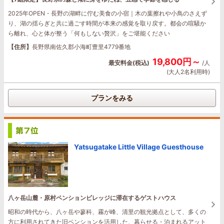
2025年OPEN・長野の湖畔に佇む美食の小宿｜木の葉擦れや小鳥のさえず
り、湖の揺らぎと共に過ごす時間が本来の感覚を取り戻す。都会の喧騒か
ら離れ、心と体が整う「何もしない贅沢」をご堪能ください
【住所】
長野県南佐久郡小海町豊里4779番地
19,800円～
最安料金(税込)
/人
(大人2名利用時)
プランをみる
Yatsugatake Little Village Guesthouse
八ヶ岳山麓・原村ペンションビレッジに滞在するゲストハウス
昭和の時代から、八ヶ岳や蓼科、霧が峰、清里の観光拠点として、多くの
方に利用されてきた旧ペンションを活用した、暮らせる・泊まれるアット