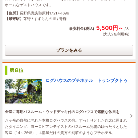
ホームなゲストハウスです。
【住所】
長野県諏訪郡原村17217‐1696
【最寄駅】
茅野 / すずらんの里 / 青柳
5,500円～
最安料金(税込)
/人
(大人2名利用時)
プランをみる
ログハウスのプチホテル トゥンブクトゥ
全室に専用バスルーム・ウッドデッキ付のログハウスで素敵な休日を
八ヶ岳の自然に包れた本格ログハウスの宿。ずっしりとした丸太に囲まれ
たダイニング、ヨーロピアンテイストのバスルーム完備のゆったりとした
客室（14～26畳）、4部屋だけの貴方の別荘のようなプチホテル。