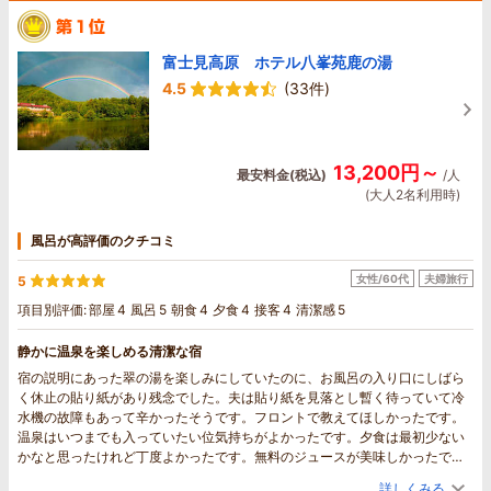
富士見高原 ホテル八峯苑鹿の湯
4.5
(33件)
13,200円～
最安料金(税込)
/人
(大人2名利用時)
風呂が高評価のクチコミ
女性/60代
夫婦旅行
5
項目別評価:
部屋
4
風呂
5
朝食
4
夕食
4
接客
4
清潔感
5
静かに温泉を楽しめる清潔な宿
宿の説明にあった翠の湯を楽しみにしていたのに、お風呂の入り口にしばら
く休止の貼り紙があり残念でした。夫は貼り紙を見落とし暫く待っていて冷
水機の故障もあって辛かったそうです。フロントで教えてほしかったです。
温泉はいつまでも入っていたい位気持ちがよかったです。夕食は最初少ない
かなと思ったけれど丁度よかったです。無料のジュースが美味しかったで
す。朝食バイキングも丁度よく美味しかったです。意外にもこだわりのパン
詳しくみる