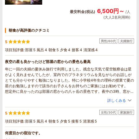
6,500円～
最安料金(税込)
/人
(大人2名利用時)
朝食が高評価のクチコミ
男性/60代
夫婦旅行
5
項目別評価:
部屋
5
風呂
4
朝食
5
夕食
4
接客
4
清潔感
4
夜空の星も良かったけど部屋の窓からの景色も最高
年に一回の夫婦の夏休み旅行で利用しました。残念な天気で星空観察会は星
がよく見れませんでしたが、室内でのプラネタリウムを見ながらのお話しが
とても分かりやすく勉強になりました。特に小学校4年生の理科の授業で夏の
星のお勉強しますので該当のお子さんをお持ちのご家族にはお勧めです。
想定外に良かったのは部屋の窓からの八ヶ岳の景色です。夜中の3時、窓から
見た星空と浮き上がって見える八ヶ岳の景色が最高でした。
詳しくみる
新鮮な高原野菜の販売もあり、いいお土産がてきました。トウモロコシ甘く
て美味しかった。
女性/30代
家族旅行
5
項目別評価:
部屋
5
風呂
4
朝食
5
夕食
5
接客
5
清潔感
5
何度目かの宿泊です。