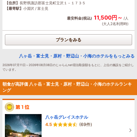
【住所】
長野県諏訪郡富士見町立沢１－１７３５
【最寄駅】
小淵沢 / 富士見
11,500円～
最安料金(税込)
/人
(大人2名利用時)
プランをみる
八ヶ岳・富士見・原村・野辺山・小海のホテルをもっとみる
2026年07月11日～2026年08月08日のじゃらんnet宿泊取扱額をもとに、上位の施設をご紹介し
ています。
朝食が高評価 八ヶ岳・富士見・原村・野辺山・小海のホテルランキ
ング
八ヶ岳グレイスホテル
4.5
(69件)