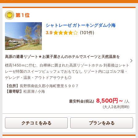
シャトレーゼ ガトーキングダム小海
3.9
(101件)
高原の避暑リゾート★お菓子屋さんのホテルでスイーツと天然温泉を
標高1450ｍに佇む、白樺林に囲まれた高原リゾートホテル 到着後はシャト
レーゼ特製のスイーツビュッフェでおもてなし リゾート内にはゴルフ場・
ゲレンデ・温泉・アウトドアサウナも◎
【住所】
長野県南佐久郡小海町豊里５９０７
【最寄駅】
松原湖 / 小海
8,500円～
最安料金(税込)
/人
(大人2名利用時)
クチコミをみる
プランをみる