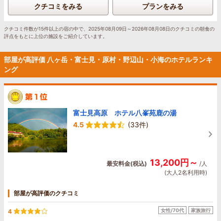
クチコミをみる
プランをみる
クチコミ件数が15件以上の宿の中で、2025年08月09日～2026年08月08日のクチコミの朝食の
評点をもとに上位の施設をご紹介しています。
部屋が高評価 八ヶ岳・富士見・原村・野辺山・小海のホテルランキ
ング
富士見高原 ホテル八峯苑鹿の湯
4.5
(33件)
13,200円～
最安料金(税込)
/人
(大人2名利用時)
部屋が高評価のクチコミ
女性/70代
家族旅行
4