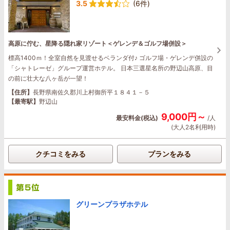
3.5
(6件)
高原に佇む、星降る隠れ家リゾート＜ゲレンデ＆ゴルフ場併設＞
標高1400ｍ！全室自然を見渡せるベランダ付♪ ゴルフ場・ゲレンデ併設の
「シャトレーゼ」グループ運営ホテル。 日本三選星名所の野辺山高原、目
の前に壮大な八ヶ岳が一望！
【住所】
長野県南佐久郡川上村御所平１８４１－５
【最寄駅】
野辺山
9,000円～
最安料金(税込)
/人
(大人2名利用時)
クチコミをみる
プランをみる
グリーンプラザホテル