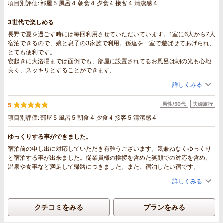
項目別評価:
部屋
5
風呂
4
朝食
4
夕食
4
接客
4
清潔感
4
3世代で楽しめる
長野で夏を過ごす時には毎回利用させていただいています。1室に6人から7人
宿泊できるので、娘と息子の3家族で利用。孫達を一室で遊ばせてあげられ、
とても便利です。
寝起きに大浴場までは面倒でも、部屋に設置されてるお風呂は朝の光も心地
良く、スッキリとすることができます。
詳しくみる
男性/50代
夫婦旅行
5
項目別評価:
部屋
5
風呂
5
朝食
4
夕食
4
接客
5
清潔感
4
ゆっくりする事ができました。
宿泊前の申し出に対応していただき有難うございます。気兼ねなくゆっくり
と宿泊する事が出来ました。従業員様の挨拶を含めた笑顔での対応を含め、
温泉や食事など満足して帰路につきました。また、宿泊したい宿です。
詳しくみる
クチコミをみる
プランをみる