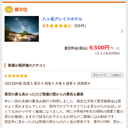
八ヶ岳グレイスホテル
4.5
(69件)
6,500円～
最安料金(税込)
/人
(大人2名利用時)
部屋が高評価のクチコミ
男性/60代
夫婦旅行
5
項目別評価:
部屋
5
風呂
4
朝食
5
夕食
4
接客
4
清潔感
4
夜空の星も良かったけど部屋の窓からの景色も最高
年に一回の夫婦の夏休み旅行で利用しました。残念な天気で星空観察会は星
がよく見れませんでしたが、室内でのプラネタリウムを見ながらのお話しが
とても分かりやすく勉強になりました。特に小学校4年生の理科の授業で夏の
星のお勉強しますので該当のお子さんをお持ちのご家族にはお勧めです。
想定外に良かったのは部屋の窓からの八ヶ岳の景色です。夜中の3時、窓から
見た星空と浮き上がって見える八ヶ岳の景色が最高でした。