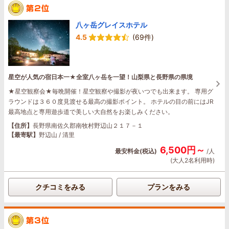
八ヶ岳グレイスホテル
4.5
(69件)
星空が人気の宿日本一★全室八ヶ岳を一望！山梨県と長野県の県境
★星空観察会★毎晩開催！星空観察や撮影が夜いつでも出来ます。 専用グ
ラウンドは３６０度見渡せる最高の撮影ポイント。 ホテルの目の前にはJR
最高地点と専用遊歩道で美しい大自然をお楽しみください。
【住所】
長野県南佐久郡南牧村野辺山２１７－１
【最寄駅】
野辺山 / 清里
6,500円～
最安料金(税込)
/人
(大人2名利用時)
クチコミをみる
プランをみる