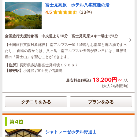
富士見高原 ホテル八峯苑鹿の湯
4.5
(33件)
全国旅行支援対象宿 中央道より10分 富士見高原スキー場まで3分
【全国旅行支援対象施設】 南アルプス一望！綺麗なお部屋と鹿の湯でまっ
たり。 創造の森からは、八ヶ岳・南アルプスや天気が良い日には、世界遺
産の「富士山」を望むことができます。
【住所】
長野県諏訪郡富士見町境１２０６７
【最寄駅】
小淵沢 / 富士見 / 信濃境
13,200円～
最安料金(税込)
/人
(大人2名利用時)
クチコミをみる
プランをみる
シャトレーゼホテル野辺山