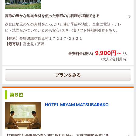
高原の豊かな地元食材を使った季節のお料理が堪能できる
夕食は地元の旬の素材をたっぷりと使い季節を演出。全室に電話・テレ
ビ・洗面台がついているのも安心♪スキー場リフト特別割引券もあり。
【住所】
長野県諏訪郡原村１７２１７‐２８２１
【最寄駅】
富士見 / 茅野
9,900円～
最安料金(税込)
/人
(大人2名利用時)
プランをみる
HOTEL MIYAM MATSUBARAKO
【7組限定】長野県の森と湖に身をゆだね、五感で季節を感じる