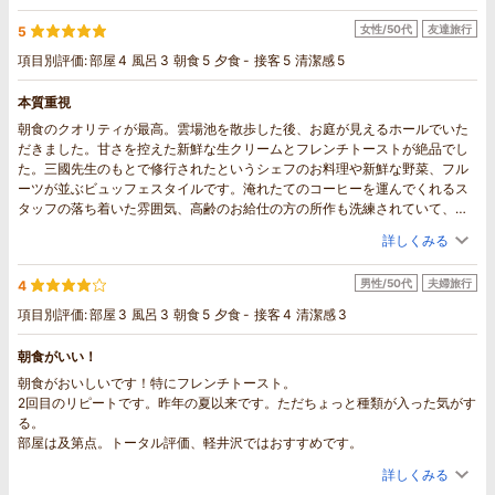
女性/50代
友達旅行
5
項目別評価:
部屋
4
風呂
3
朝食
5
夕食
-
接客
5
清潔感
5
本質重視
朝食のクオリティが最高。雲場池を散歩した後、お庭が見えるホールでいた
だきました。甘さを控えた新鮮な生クリームとフレンチトーストが絶品でし
た。三國先生のもとで修行されたというシェフのお料理や新鮮な野菜、フル
ーツが並ぶビュッフェスタイルです。淹れたてのコーヒーを運んでくれるス
タッフの落ち着いた雰囲気、高齢のお給仕の方の所作も洗練されていて、素
敵な朝の時間でした。夏休み真っ盛り、どこのホテルも割高なのに、とても
詳しくみる
良心的なお値段で泊まれました。部屋はクラシカルでシンプル。最新設備も
華やかなアメニティもないかわりに、清潔で静かな心地よさを堪能しまし
男性/50代
夫婦旅行
4
た。どこに行くにも便利な立地で、軽井沢通のスタッフさんとのやりとりも
楽しかったです。大変お世話になりました。
項目別評価:
部屋
3
風呂
3
朝食
5
夕食
-
接客
4
清潔感
3
朝食がいい！
朝食がおいしいです！特にフレンチトースト。
2回目のリピートです。昨年の夏以来です。ただちょっと種類が入った気がす
る。
部屋は及第点。トータル評価、軽井沢ではおすすめです。
詳しくみる