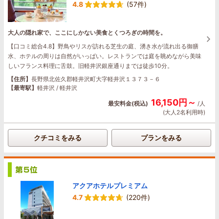
4.8
(57件)
大人の隠れ家で、ここにしかない美食とくつろぎの時間を。
【口コミ総合4.8】野鳥やリスが訪れる芝生の庭、湧き水が流れ出る御膳
水、ホテルの周りは自然がいっぱい。レストランでは庭を眺めながら美味
しいフランス料理に舌鼓。旧軽井沢銀座通りまでは徒歩10分。
【住所】
長野県北佐久郡軽井沢町大字軽井沢１３７３－６
【最寄駅】
軽井沢 / 軽井沢
16,150円～
最安料金(税込)
/人
(大人2名利用時)
クチコミをみる
プランをみる
アクアホテルプレミアム
4.7
(220件)