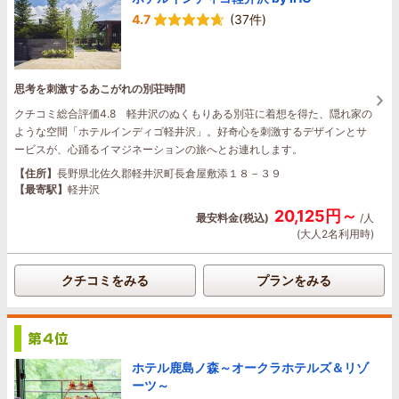
4.7
(37件)
思考を刺激するあこがれの別荘時間
クチコミ総合評価4.8 軽井沢のぬくもりある別荘に着想を得た、隠れ家の
ような空間「ホテルインディゴ軽井沢」。好奇心を刺激するデザインとサ
ービスが、心踊るイマジネーションの旅へとお連れします。
【住所】
長野県北佐久郡軽井沢町長倉屋敷添１８－３９
【最寄駅】
軽井沢
20,125円～
最安料金(税込)
/人
(大人2名利用時)
クチコミをみる
プランをみる
ホテル鹿島ノ森～オークラホテルズ＆リゾ
ーツ～