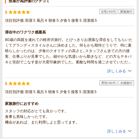
部屋が高評価のクチコミ
女性/40代
家族旅行
5
項目別評価:
部屋
5
風呂
4
朝食
5
夕食
5
接客
5
清潔感
5
滞在中のワクワク感最高
80歳の両親を連れての軽井沢旅行。とびっきりお洒落な滞在をしてもらいた
くてグランディスタイルさんに決めました。何もかも期待どうりで、特に素
晴らしかったのは、夕食のクオリティの高さと､スタッフさん全ての方の接
客、仕事ぶりが見事でした。細やかな気遣いから動きなど、どの方もテキパ
キと笑顔でこなす姿が大変印象的でした。素敵な時間を過ごさせていただき､
感謝､脱帽です。今回は新緑の季節でしたので、次は是非秋に伺いたいです！
詳しくみる
男性/50代
夫婦旅行
5
項目別評価:
部屋
5
風呂
5
朝食
5
夕食
5
接客
5
清潔感
5
家族旅行におすすめ
スタッフの対応がとても良かっです。
食事も美味しかったです。
機会があれば、また利用しよと思ってます。
詳しくみる