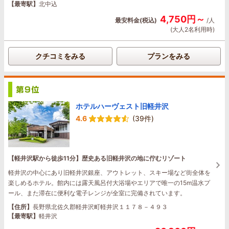
【最寄駅】
北中込
4,750円～
最安料金(税込)
/人
(大人2名利用時)
クチコミをみる
プランをみる
ホテルハーヴェスト旧軽井沢
4.6
(39件)
【軽井沢駅から徒歩11分】歴史ある旧軽井沢の地に佇むリゾート
軽井沢の中心にあり旧軽井沢銀座、アウトレット、スキー場など街全体を
楽しめるホテル。館内には露天風呂付大浴場やエリアで唯一の15m温水プ
ール、また滞在に便利な電子レンジが全室に完備されています。
【住所】
長野県北佐久郡軽井沢町軽井沢１１７８－４９３
【最寄駅】
軽井沢