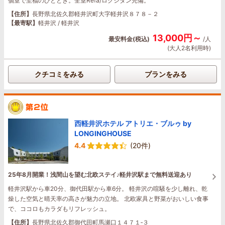
個室で至福のひととき。全室Refa/ロクシタン完備。
【住所】
長野県北佐久郡軽井沢町大字軽井沢８７８－２
【最寄駅】
軽井沢 / 軽井沢
13,000円～
最安料金(税込)
/人
(大人2名利用時)
クチコミをみる
プランをみる
西軽井沢ホテル アトリエ・ブルゥ by
LONGINGHOUSE
4.4
(20件)
25年8月開業！浅間山を望む北欧ステイ♪軽井沢駅まで無料送迎あり
軽井沢駅から車20分、御代田駅から車6分。 軽井沢の喧騒を少し離れ、乾
燥した空気と晴天率の高さが魅力の立地。 北欧家具と野菜がおいしい食事
で、ココロもカラダもリフレッシュ。
【住所】
長野県北佐久郡御代田町馬瀬口１４７１‐３