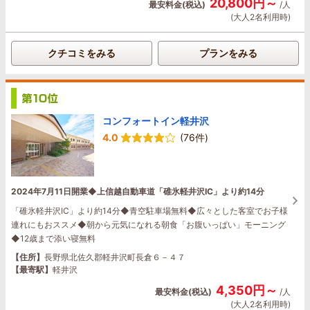
20,800円～
最安料金(税込)
/人
(大人2名利用時)
クチコミをみる
プランをみる
コンフォートイン軽井沢
4.0
(76件)
2024年7月11日開業◆上信越自動車道「碓氷軽井沢IC」より約14分
「碓氷軽井沢IC」より約14分◆青空駐車場無料◆広々とした客室でお子様
連れにもおススメ◆朝から元気になれる朝食「お腹いっぱい」モーニング
◆12歳まで添い寝無料
【住所】
長野県北佐久郡軽井沢町長倉６－４７
【最寄駅】
軽井沢
4,350円～
最安料金(税込)
/人
(大人2名利用時)