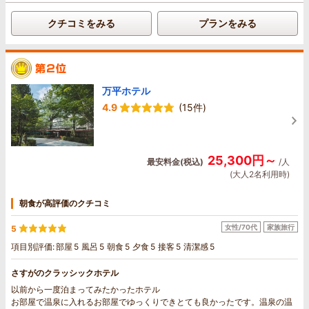
クチコミをみる
プランをみる
万平ホテル
4.9
(15件)
25,300円～
最安料金(税込)
/人
(大人2名利用時)
朝食が高評価のクチコミ
女性/70代
家族旅行
5
項目別評価:
部屋
5
風呂
5
朝食
5
夕食
5
接客
5
清潔感
5
さすがのクラッシックホテル
以前から一度泊まってみたかったホテル
お部屋で温泉に入れるお部屋でゆっくりできとても良かったです。温泉の温