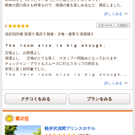
朝食の質の高さも特筆もので、地場の食を楽しめるなど、満足しました。
詳しくみる
女性/60代
夫婦旅行
5
項目別評価:
部屋
5
風呂
5
朝食
-
夕食
-
接客
5
清潔感
5
Ｔｈｅ ｒｏｏｍ ｓｉｚｅ ｉｓ ｂｉｇ ｅｎｏｕｇｈ．
立地よし、お部屋よし
清潔よし. 立地がとても良く. スタッフ一同励みとなっております.
チェックイン・アウトもスムーズに行えスタッフの対応も
非常に良く好印象でした。
Ｔｈｅ ｔｗｉｎ ｒｏｏｍ ｓｉｚｅ ｉｓ ｂｉｇ ｅｎｏｕｇｈ、
ｖｅｒｙ Ｇｏｏｄ．
詳しくみる
Ｔｈｅ ｂｒｅａｋｆａｓｔ ｉｓ ｖｅｒｙ Ｇｏｏｄ。
また利用したいと思います
クチコミをみる
プランをみる
軽井沢浅間プリンスホテル