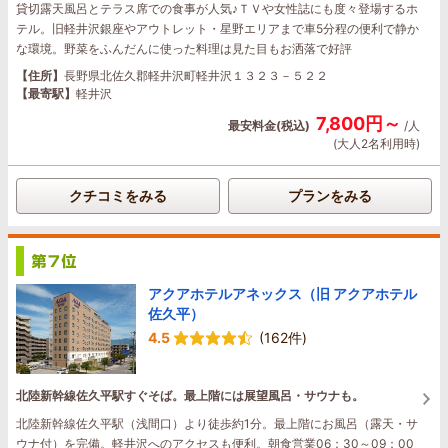
貸切露天風呂とテラス席での食事が人気♪ＴＶや女性誌にも度々登場するホ
テル。旧軽井沢銀座やアウトレット・星野エリアまで車5分程の便利で静か
な環境。野菜をふんだんに使った料理は見た目もお洒落で好評
【住所】
長野県北佐久郡軽井沢町軽井沢１３２３－５２２
【最寄駅】
軽井沢
7,800円～
最安料金(税込)
/人
(大人2名利用時)
クチコミをみる
プランをみる
アクアホテルアネックス（旧 アクアホテル
佐久平）
4.5
(162件)
北陸新幹線佐久平駅すぐそば。最上階には展望風呂・サウナも。
北陸新幹線佐久平駅（浅間口）より徒歩約1分。最上階にお風呂（露天・サ
ウナ付）を完備。軽井沢へのアクセスも便利。朝食営業06：30～09：00