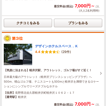
7,000円～
最安料金(税込)
/人
(大人2名利用時)
クチコミをみる
プランをみる
デザインホテルスペース．Ｋ
4.4
(29件)
【気楽に泊まれる】軽井沢駅、アウトレット、ゴルフ場がすぐ近く！
日本最大級のアウトレット（軽井沢プリンスショッピングプラザ）へ
500m、晴山ゴルフ場、テニスコートも500mと軽井沢を満喫できるロケー
ションにシンプルでリーズナブルなホテル
【住所】
長野県北佐久郡軽井沢町軽井沢１０６２－１７
【最寄駅】
軽井沢
7,000円～
最安料金(税込)
/人