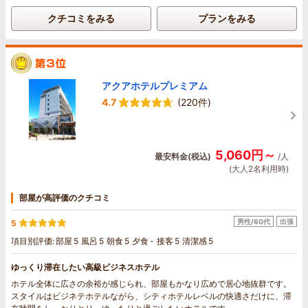
クチコミをみる
プランをみる
アクアホテルプレミアム
4.7
(220件)
5,060円～
最安料金(税込)
/人
(大人2名利用時)
部屋が高評価のクチコミ
男性/60代
出張
5
項目別評価:
部屋
5
風呂
5
朝食
5
夕食
-
接客
5
清潔感
5
ゆっくり滞在したい高級ビジネスホテル
ホテル全体に広さの余裕が感じられ、部屋もかなり広めで居心地抜群です。
スタイルはビジネテホテルながら、シティホテルレベルの快適さだけに、滞