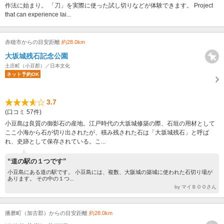
作法に始まり。 「刀」を実際に使った試し切りなどが体験できます。 Project
that can experience Iai...
赤穂市からの目安距離
約28.0km
大坂城残石記念公園
土庄町（小豆郡）／日本文化
ネット予約OK
3.7
(口コミ 57件)
小豆島は良質の御影石の産地。江戸時代の大坂城修築の際、石垣の用材として
ここ小海から石が切り出されたが、積み残された石は「大坂城残石」と呼ば
れ、史跡として保存されている。こ...
“道の駅の１つです”
小豆島にある道の駅です。 小豆島には、複数、大阪城の築城に使われた石切り場が
あります。 その中の１つ...
by マイＢＯＯさん
播磨町（加古郡）からの目安距離
約28.0km