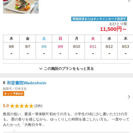
現地決済またはオンラインカード決済可
おひとり様
11,500円～
木
金
土
日
月
火
水
木
8/6
8/7
8/8
8/9
8/10
8/11
8/12
8/13
この施設のプランをもっと見る
6
和堂書院Wadoshoin
姫路市／日本文化
ネット予約OK
5.0
(3件)
敷居の低い、書道一筆体験!!! 初めての方も、小学生の頃に少し書いただけの方
も。 墨の香りを感じながら、ゆっくりした時間を過ごしたい方も。 一度やって
みたかった「大晦日今年...