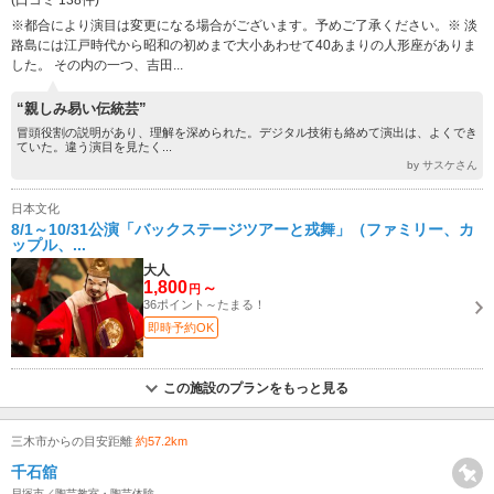
※都合により演目は変更になる場合がございます。予めご了承ください。※ 淡
路島には江戸時代から昭和の初めまで大小あわせて40あまりの人形座がありま
した。 その内の一つ、吉田...
“親しみ易い伝統芸”
冒頭役割の説明があり、理解を深められた。デジタル技術も絡めて演出は、よくでき
ていた。違う演目を見たく...
by サスケさん
日本文化
8/1～10/31公演「バックステージツアーと戎舞」（ファミリー、カ
ップル、...
大人
1,800
～
円
36ポイント～たまる！
即時予約OK
この施設のプランをもっと見る
三木市からの目安距離
約57.2km
千石舘
貝塚市／陶芸教室・陶芸体験