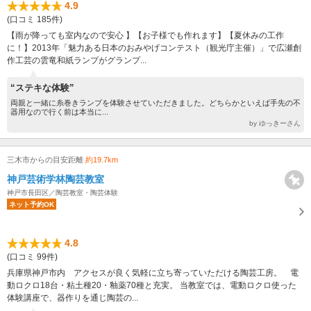
4.9
(口コミ 185件)
【雨が降っても室内なので安心 】【お子様でも作れます】【夏休みの工作
に！】2013年「魅力ある日本のおみやげコンテスト（観光庁主催）」で広瀬創
作工芸の雲竜和紙ランプがグランプ...
“ステキな体験”
両親と一緒に糸巻きランプを体験させていただきました。どちらかといえば手先の不
器用なので行く前は本当に...
by ゆっきーさん
三木市からの目安距離
約19.7km
神戸芸術学林陶芸教室
神戸市長田区／陶芸教室・陶芸体験
ネット予約OK
4.8
(口コミ 99件)
兵庫県神戸市内 アクセスが良く気軽に立ち寄っていただける陶芸工房。 電
動ロクロ18台・粘土種20・釉薬70種と充実。 当教室では、電動ロクロ使った
体験講座で、器作りを通じ陶芸の...