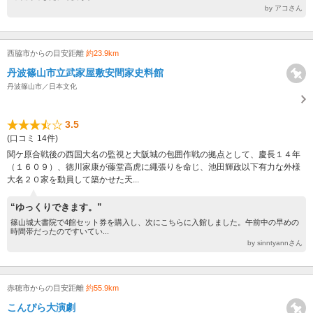
by アコさん
西脇市からの目安距離
約23.9km
丹波篠山市立武家屋敷安間家史料館
丹波篠山市／日本文化
3.5
(口コミ 14件)
関ケ原合戦後の西国大名の監視と大阪城の包囲作戦の拠点として、慶長１４年
（１６０９）、徳川家康が藤堂高虎に繩張りを命じ、池田輝政以下有力な外様
大名２０家を動員して築かせた天...
“ゆっくりできます。”
篠山城大書院で4館セット券を購入し、次にこちらに入館しました。午前中の早めの
時間帯だったのですいてい...
by sinntyannさん
赤穂市からの目安距離
約55.9km
こんぴら大演劇