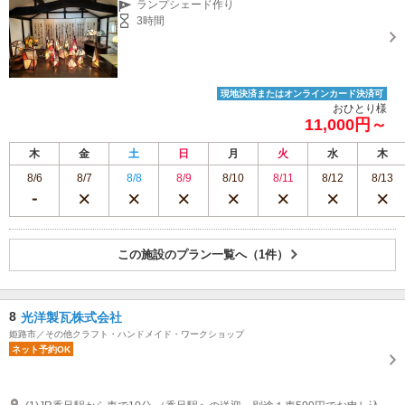
ランプシェード作り
3時間
現地決済またはオンラインカード決済可
おひとり様
11,000円～
木
金
土
日
月
火
水
木
8/6
8/7
8/8
8/9
8/10
8/11
8/12
8/13
この施設のプラン一覧へ（1件）
8
光洋製瓦株式会社
姫路市／その他クラフト・ハンドメイド・ワークショップ
ネット予約OK