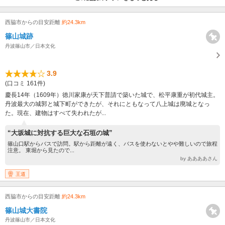
西脇市からの目安距離
約24.3km
篠山城跡
丹波篠山市／日本文化
3.9
(口コミ 161件)
慶長14年（1609年）徳川家康が天下普請で築いた城で、松平康重が初代城主。
丹波最大の城郭と城下町ができたが、それにともなって八上城は廃城となっ
た。現在、建物はすべて失われたが...
“大坂城に対抗する巨大な石垣の城”
篠山口駅からバスで訪問。駅から距離が遠く、バスを使わないとやや難しいので旅程
注意。 東堀から見たので...
by ああああさん
王道
西脇市からの目安距離
約24.3km
篠山城大書院
丹波篠山市／日本文化