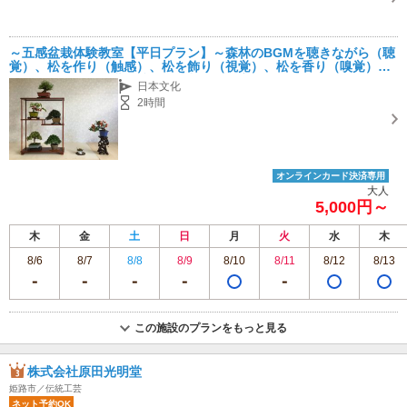
～五感盆栽体験教室【平日プラン】～森林のBGMを聴きながら（聴
覚）、松を作り（触感）、松を飾り（視覚）、松を香り（嗅覚）、
松を食す（味覚）世界唯一の盆栽体験教室
日本文化
2時間
オンラインカード決済専用
大人
5,000円～
木
金
土
日
月
火
水
木
8/6
8/7
8/8
8/9
8/10
8/11
8/12
8/13
この施設のプランをもっと見る
株式会社原田光明堂
姫路市／伝統工芸
ネット予約OK