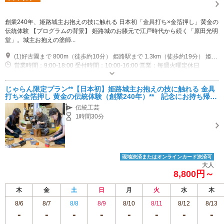
創業240年、姫路城主お抱えの技に触れる 日本初「金具打ち×金箔押し」黄金の
伝統体験 【プログラムの背景】 姫路城のお膝元で江戸時代から続く「原田光明
堂」。城主お抱えの塗師...
(1)好古園まで 800m（徒歩約10分） 姫路駅まで 1.3km（徒歩約19分） 姫路城まで 1.3km（徒歩約19分）
営業時間：9:00-18:00 受付時間：10:00-16:00 営業：毎週火曜定休日
専用駐車場あり（無料）2台
じゃらん限定プラン**【日本初】姫路城主お抱えの技に触れる 金具
打ち×金箔押し 黄金の伝統体験（創業240年）** 記念にお持ち帰り
いただける粗品付き 女性・カップルにおすすめ♪
伝統工芸
1時間30分
現地決済またはオンラインカード決済可
大人
8,800円～
木
金
土
日
月
火
水
木
8/6
8/7
8/8
8/9
8/10
8/11
8/12
8/13