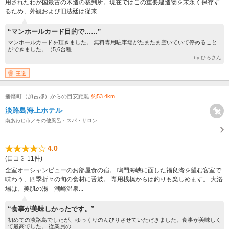
用されたわが国最古の木造の裁判所。現在ではこの重要建造物を末永く保存す
るため、外観および旧法廷は従来...
“マンホールカード目的で……”
マンホールカードを頂きました。 無料専用駐車場がたまたま空いていて停めること
ができました。（5,6台程...
by ひろさん
王道
播磨町（加古郡）からの目安距離
約53.4km
淡路島海上ホテル
南あわじ市／その他風呂・スパ・サロン
4.0
(口コミ 11件)
全室オーシャンビューのお部屋食の宿。 鳴門海峡に面した福良湾を望む客室で
味わう、四季折々の旬の食材に舌鼓。 専用桟橋からは釣りも楽しめます。 大浴
場は、美肌の湯「潮崎温泉...
“食事が美味しかったです。”
初めての淡路島でしたが、ゆっくりのんびりさせていただきました。食事が美味しく
て最高でした。 従業員の...