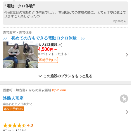
“電動ロクロ体験”
今回2度目の電動ロクロ体験でした。 前回初めての体験の際に、とても丁寧に教えて
頂きすごく楽しかったの...
by saさん
陶芸教室・陶芸体験
♪♪ 初めての方もできる電動ロクロ体験 ♪♪
大人(13歳以上）
4,500
～
円
90ポイント～たまる！
即時予約OK
この施設のプランをもっと見る
播磨町（加古郡）からの目安距離
約52.7km
淡路人形座
南あわじ市／日本文化
ネット予約OK
4.3
(口コミ 138件)