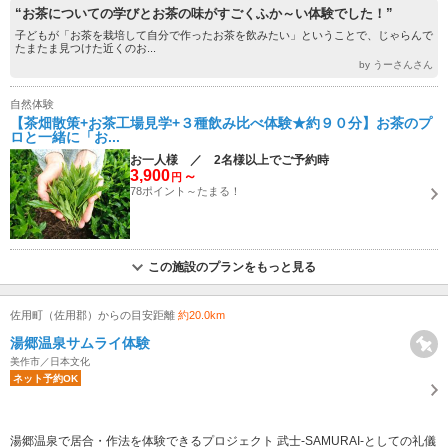
“お茶についての学びとお茶の味がすごくふか～い体験でした！”
子どもが「お茶を栽培して自分で作ったお茶を飲みたい」ということで、じゃらんで
たまたま見つけた近くのお...
by うーさんさん
自然体験
【茶畑散策+お茶工場見学+３種飲み比べ体験★約９０分】お茶のプ
ロと一緒に「お...
お一人様 ／ 2名様以上でご予約時
3,900
～
円
78ポイント～たまる！
この施設のプランをもっと見る
佐用町（佐用郡）からの目安距離
約20.0km
湯郷温泉サムライ体験
美作市／日本文化
ネット予約OK
湯郷温泉で居合・作法を体験できるプロジェクト 武士-SAMURAI-としての礼儀