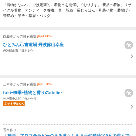
「着物かなみつ」では定期的に着物市を開催しております。 新品の着物、リサ
イクル着物、アンティーク着物、 帯・羽織・長じゅばん・和装小物（帯揚げ・
帯締め・半衿・草履・バッグ...
西脇市からの目安距離
約24.6km
ひとみん己書道場 丹波篠山幸座
丹波篠山市／日本文化
三木市からの目安距離
約16.1km
fukiｰ楓季ｰ植物と香りのatelier
神戸市垂水区／香水作り
ネット予約OK
香水作り
｜神戸｜アロマテラピーのある暮らしを＊天然精油100％の香りで