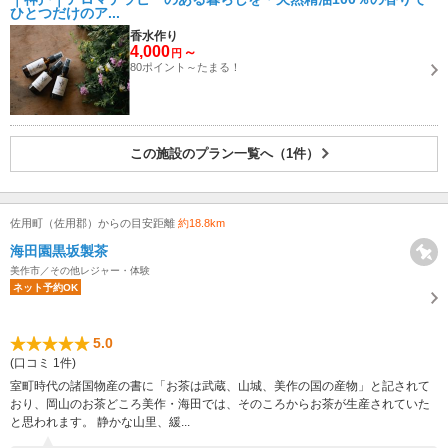
ひとつだけのア...
香水作り
4,000
～
円
80ポイント～たまる！
この施設のプラン一覧へ（1件）
佐用町（佐用郡）からの目安距離
約18.8km
海田園黒坂製茶
美作市／その他レジャー・体験
ネット予約OK
5.0
(口コミ 1件)
室町時代の諸国物産の書に「お茶は武蔵、山城、美作の国の産物」と記されて
おり、岡山のお茶どころ美作・海田では、そのころからお茶が生産されていた
と思われます。 静かな山里、緩...