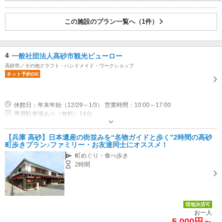
この施設のプラン一覧へ（1件）
4
一般社団法人高砂市観光ビューロー
高砂市／その他クラフト・ハンドメイド・ワークショップ
ネット予約OK
休館日：年末年始（12/29～1/3） 営業時間：10:00～17:00
専用駐車場あり（無料）14台
【兵庫 高砂】日本遺産の街並みを“名物ガイドと歩く”2時間の高砂
町歩きプラン♪ファミリー・お友達同士にオススメ！
町めぐり・食べ歩き
2時間
現地決済可
お一人
5,000円～