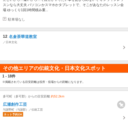
スンなら大丈夫 パソコンかスマホかタブレットで、そこがあなたのレッスン会
場 ゆっくり1回1時間積み重...
駐車場なし
12
名倉茶華道教室
／日本文化
その他エリアの伝統文化・日本文化スポット
1 - 18件
※掲載されている目安距離は役所・役場からの距離になります。
多可町（多可郡）からの目安距離
約52.2km
広瀬創作工芸
与謝野町（与謝郡）／伝統工芸
ネット予約OK