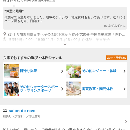
“休憩に最適”
休憩がてら立ち寄りました。地域のチラシや、地元食材もおいてあります。近くには
ハーブ園もあり、日向ぼっ...
by あずあずさん
(1)ＪＲ加古川線日本へそ公園駅下車から徒歩で20分 中国自動車道「滝野社インター」から車で25分（国道175線を北上）
営業時間：9:00～19:00 11月～2月は18：00まで 休館：年末年始
専用駐車場あり（無料）53台 道の駅の駐車場をご利用ください。
兵庫でおすすめの遊び・体験ジャンル
ネット予約OK
日帰り温泉
その他レジャー・体験
その他ウォータースポー
陶芸教室・陶芸体験
ツ・マリンスポーツ
11
salon de reve
稲美町（加古郡）／苔玉作り
忙しいから…遠いから…で自分がやりたい事をあきらめないで オンラインレッ