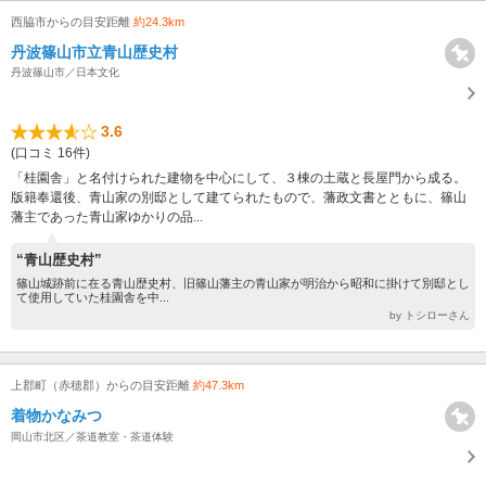
西脇市からの目安距離
約24.3km
丹波篠山市立青山歴史村
丹波篠山市／日本文化
3.6
(口コミ 16件)
「桂園舎」と名付けられた建物を中心にして、３棟の土蔵と長屋門から成る。
版籍奉還後、青山家の別邸として建てられたもので、藩政文書とともに、篠山
藩主であった青山家ゆかりの品...
“青山歴史村”
篠山城跡前に在る青山歴史村、旧篠山藩主の青山家が明治から昭和に掛けて別邸とし
て使用していた桂園舎を中...
by トシローさん
上郡町（赤穂郡）からの目安距離
約47.3km
着物かなみつ
岡山市北区／茶道教室・茶道体験