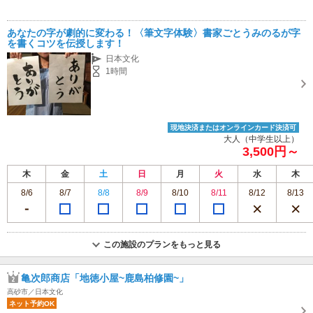
あなたの字が劇的に変わる！〈筆文字体験〉書家ごとうみのるが字
を書くコツを伝授します！
日本文化
1時間
現地決済またはオンラインカード決済可
大人（中学生以上）
3,500円～
木
金
土
日
月
火
水
木
8/6
8/7
8/8
8/9
8/10
8/11
8/12
8/13
この施設のプランをもっと見る
亀次郎商店「地徳小屋~鹿島柏修園~」
高砂市／日本文化
ネット予約OK