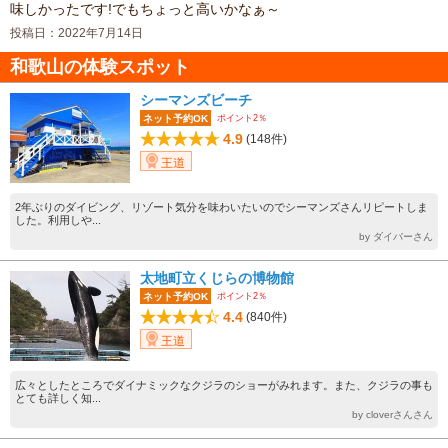
味しかったです!でもちょっと高いかなぁ～
投稿日：2022年7月14日
和歌山の体験スポット
シーマンズビーチ
ポイント2％
ネット予約OK
4.9
(148件)
王道
2年ぶりのダイビング、リゾート気分を味わいたいのでシーマンズさんリピートしま
した。利用しや...
by ダイバーさん
太地町立くじらの博物館
ポイント2％
ネット予約OK
4.4
(840件)
王道
広々としたところでダイナミックなクジラのショーがみれます。また、クジラの事も
とても詳しく知...
by cloverさんさん