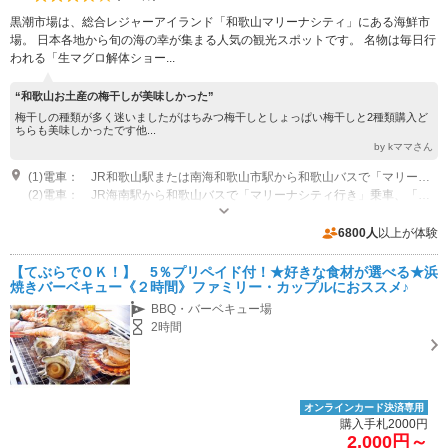
黒潮市場は、総合レジャーアイランド「和歌山マリーナシティ」にある海鮮市
場。 日本各地から旬の海の幸が集まる人気の観光スポットです。 名物は毎日行
われる「生マグロ解体ショー...
“和歌山お土産の梅干しが美味しかった”
梅干しの種類が多く迷いましたがはちみつ梅干しとしょっぱい梅干しと2種類購入ど
ちらも美味しかったです他...
by kママさん
(1)電車： JR和歌山駅または南海和歌山市駅から和歌山バスで「マリーナシティ行き」乗車、「マリーナシティ」下車すぐ （所要時間 約30～40分）
(2)電車： JR海南駅から和歌山バスで「マリーナシティ行き」乗車、「マリーナシティ」下車すぐ （所要時間 約15分）
営業時間：11:00a.m.～4:00pm（2:00p.m.最終受付） 休業日：年内無休
（年数回メンテナンス休業有）
6800人
以上が体験
専用駐車場あり（有料）60台 別に遊園地の大駐車場あり（有料）
【てぶらでＯＫ！】 5％プリペイド付！★好きな食材が選べる★浜
焼きバーベキュー《２時間》ファミリー・カップルにおススメ♪
BBQ・バーベキュー場
2時間
オンラインカード決済専用
購入手札2000円
2,000円～