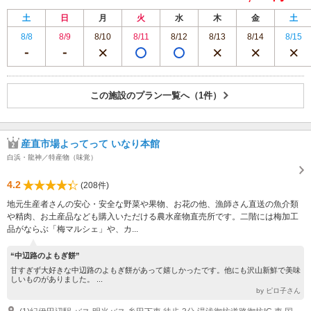
土
日
月
火
水
木
金
土
8/8
8/9
8/10
8/11
8/12
8/13
8/14
8/15
この施設のプラン一覧へ（1件）
産直市場よってって いなり本館
白浜・龍神／特産物（味覚）
4.2
(208件)
地元生産者さんの安心・安全な野菜や果物、お花の他、漁師さん直送の魚介類
や精肉、お土産品なども購入いただける農水産物直売所です。二階には梅加工
品がならぶ「梅マルシェ」や、カ...
“中辺路のよもぎ餅”
甘すぎず大好きな中辺路のよもぎ餅があって嬉しかったです。他にも沢山新鮮で美味
しいものがありました。 ...
by ピロ子さん