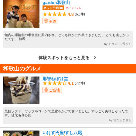
garden和歌山
ポイント2％
ネット予約OK
4.8
(61件)
王道
館内の通路側の半個室に案内され、とても静かに作業できました。 とても楽しかっ
たです。 無理...
by ドラム缶2号さん
体験スポットをもっと見る
和歌山のグルメ
那智ねぼけ堂
4.1
(72件)
ご当地
黒飴ソフト、ワッフルコーンで黒蜜をかけて食べました。すっごく美味しかったで
す。値段も良心的...
by 雪だるまさん
いけす円座/すし八咫