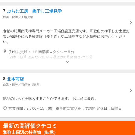
7
ぷらむ工房 梅干し工場見学
白浜・龍神／工場見学
老舗の紀州南高梅専門メーカー工場併設直売店です。和歌山の梅干しお土産お
買い物以外にも各種体験（要予約）や工場見学などお気軽にお声かけくださ
い。
(1)公共交通：ＪＲ南部駅→タクシー５分
(2)車：阪和道みなべICから県道200号経由２km５分
営業時間：9：00～17：00 見学：※見学・体験：メールで予約受付、詳細
は電話でお問い合わせください ※連休や災害、感染症予防など、諸事情に
より工場見学・体験を受け付けていない場合がございます。 定休日：元旦
8
北本商店
白浜・龍神／特産物（味覚）
絶品のしらすを購入することができます。 お土産に最適。
営業時間：9：00～15：00 ※事前に電話をして訪問 定休日：日曜日
最新の高評価クチコミ
和歌山周辺の特産物（味覚）