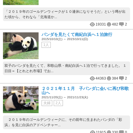
「２０１９年のゴールデンウィークが１０連休になりそうだ」という噂が出
た頃から、それなら「北海道か...
19331
482
2
パンダを見たくて南紀白浜へ１泊旅行
2015/10/10(土) ～ 2015/10/11(日)
1人
双子のパンダを見たくて、和歌山県・南紀白浜へ１泊で行ってきました。 １
日目＝【とれとれ市場】でお...
44363
384
2
２０２１年１１月 子パンダに会いに再び和歌
山へ
2021/11/20(土) ～ 2021/11/23(火)
夫婦
2人
２０１９年のゴールデンウィークに、その前年に生まれたパンダの「彩
浜」を見に白浜のアドベンチャー...
11915
330
0