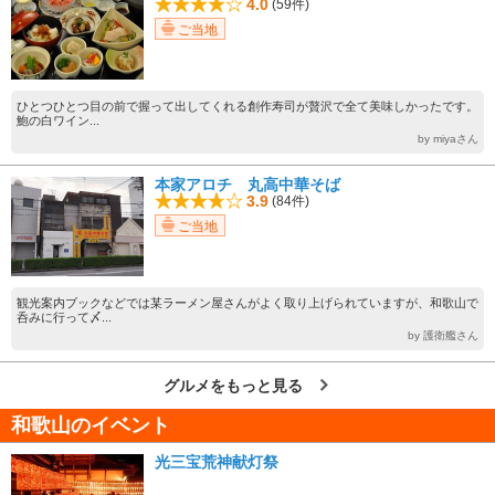
4.0
(59件)
ご当地
ひとつひとつ目の前で握って出してくれる創作寿司が贅沢で全て美味しかったです。
鮑の白ワイン...
by miyaさん
本家アロチ 丸高中華そば
3.9
(84件)
ご当地
観光案内ブックなどでは某ラーメン屋さんがよく取り上げられていますが、和歌山で
呑みに行って〆...
by 護衛艦さん
グルメをもっと見る
和歌山のイベント
光三宝荒神献灯祭