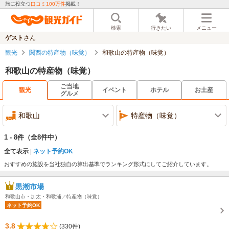
旅に役立つ
口コミ100万件
掲載！
検索
行きたい
メニュー
ゲスト
さん
観光
関西の特産物（味覚）
和歌山の特産物（味覚）
和歌山の特産物（味覚）
ご当地
観光
イベント
ホテル
お土産
グルメ
和歌山
特産物（味覚）
1 - 8件
（全8件中）
全て表示
ネット予約OK
おすすめの施設を当社独自の算出基準でランキング形式にしてご紹介しています。
黒潮市場
和歌山市・加太・和歌浦／特産物（味覚）
ネット予約OK
3.8
(330件)