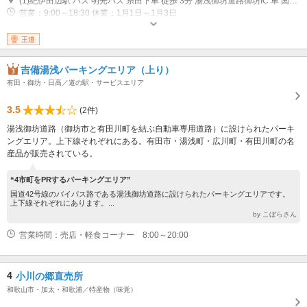
(1)紀伊田辺駅 バス 明光バス 糸田下車 徒歩 3分 湯浅御坊道路御坊IC 車 国道42号→稲成交差点左折
営業：9:00～18:30 休業：1月1日～1月3日
王道
吉備湯浅パーキングエリア（上り）
有田・御坊・日高／道の駅・サービスエリア
3.5
(2件)
湯浅御坊道路（御坊市と有田川町を結ぶ自動車専用道路）に設けられたパーキ
ングエリア。上下線それぞれにある。有田市・湯浅町・広川町・有田川町の名
産品が販売されている。
“4市町をPRするパーキングエリア”
国道42号線のバイパス路である湯浅御坊道路に設けられたパーキングエリアです。
上下線それぞれにあります。...
by こぼらさん
営業時間：売店・軽食コーナー 8:00～20:00
4
小川の郷直売所
和歌山市・加太・和歌浦／特産物（味覚）