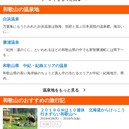
和歌山の温泉地
白浜温泉
万葉集にもうたわれた白浜温泉は熱海、別府と並ぶ日本屈指の温泉郷。海沿い
に...
勝浦温泉
「紀州・湯のくに」といわれるほどの和歌山県の中でも那智勝浦町には県下一
を...
和歌山県 中紀・紀南エリアの温泉
和歌山県の長い海岸線のちょうど真ん中の当たるエリアが中紀・紀南地方。県
内...
温泉地をもっと見る
和歌山のおすすめの旅行記
２０１９ＧＷは１０連休 北海道からけっこう
行きずらい和歌山へ
2019/4/29(月) ～ 2019/5/3(金)
夫婦
2人