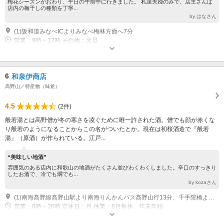
梅花シーズンがおわり、平日の午前中に行きました。 私達夫婦のみで、店主さんは
店内の梅干しの種類を丁寧...
by はなさん
(1)阪和道みなべICよりみなべ梅林方面へ7分
営業：9時～17時 その他：元旦
6
和泉伊商店
高野山／特産物（味覚）
4.5
(2件)
般若湯とは高野僧が冬の寒さを凌ぐために唯一許された酒。僧でも顔が赤くな
り般若のようになることからこの名がついたとか。現在は初桜酒造で『般若
湯』（原酒）が作られている。江戸...
“美味しい地酒”
雰囲気のある店内に和歌山の地酒がたくさん並びわくわくしました。辛口のすっきり
したお酒で、冷でも燗でも...
by kozaさん
(1)南海高野線高野山駅より南海りんかんバス高野山行13分、千手院橋より徒歩1分
営業：8時～20時 定休日：月 休業：8月無休、年末年始