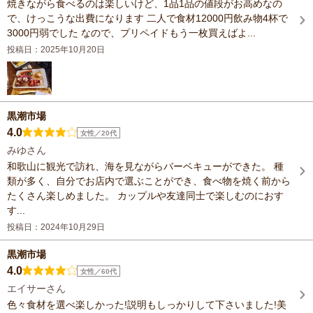
焼きながら食べるのは楽しいけど、1品1品の値段がお高めなの
で、けっこうな出費になります 二人で食材12000円飲み物4杯で
3000円弱でした なので、プリペイドもう一枚買えばよ...
投稿日：2025年10月20日
黒潮市場
4.0
女性／20代
みゆさん
和歌山に観光で訪れ、海を見ながらバーベキューができた。 種
類が多く、自分でお店内で選ぶことができ、食べ物を焼く前から
たくさん楽しめました。 カップルや友達同士で楽しむのにおす
す...
投稿日：2024年10月29日
黒潮市場
4.0
女性／60代
エイサーさん
色々食材を選べ楽しかった!説明もしっかりして下さいました!美