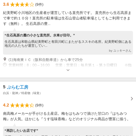
3.6
(9件)
紀美野町小川地区の生産者が運営している直売所です。 直売所から生石高原ま
で車で約１０分！直売所の駐車場は生石山登山者駐車場としてもご利用できま
す（無料）。 生石高原の豊...
“生石高原の麓の小さな直売所。水車が目印。”
生石高原は和歌山県紀美野町と有田川町にまたがるススキの名所。紀美野町側にある
地元の人たちが運営してい...
by ユッキーさん
(1)海南東ＩＣ（阪和自動車道）から車で25分
営業時間：8：00～16:00 営業：営業日：毎月第１・第３日曜日 ※臨
時営業あり：3月中旬生石高原山焼き/4月29日生石高原山開きの日など
5
ぷらむ工房
白浜・龍神／特産物（味覚）
4.2
(9件)
南高梅メーカーが手がける土産店。梅をはちみつで漬けた甘口の『はちみつ
梅』が人気。ほかにも『うす塩味香梅』などのオリジナル商品が豊富に揃う。
“再訪したいお店です”