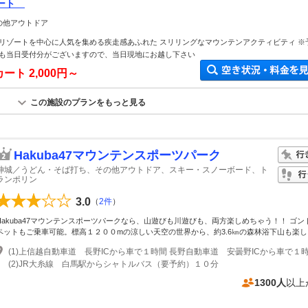
カート
の他アウトドア
リゾートを中心に人気を集める疾走感あふれた スリリングなマウンテンアクティビティ ※
も当日受付分がございますので、当日現地にお越し下さい
カート
2,000円～
この施設のプランをもっと見る
Hakuba47マウンテンスポーツパーク
神城／うどん・そば打ち、その他アウトドア、スキー・スノーボード、ト
ランポリン
3.0
（
2件
）
Hakuba47マウンテンスポーツパークなら、山遊びも川遊びも、両方楽しめちゃう！！ ゴン
ペットもご乗車可能。標高１２００mの涼しい天空の世界から、約3.6㎞の森林浴下山も楽し..
(1)上信越自動車道 長野ICから車で１時間 長野自動車道 安曇野ICから車で１
(2)JR大糸線 白馬駅からシャトルバス（要予約）１０分
1300人
以上