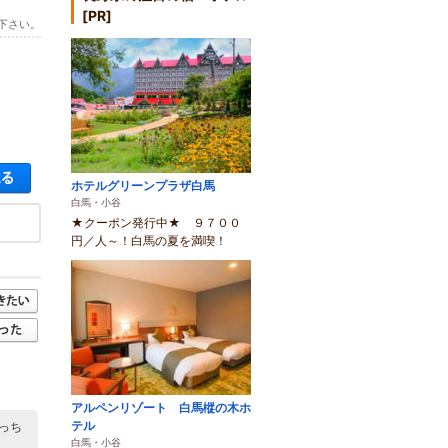
[PR]
下さい。
空き状況・料金を見る
ホテルグリーンプラザ白馬
白馬・小谷
★クーポン発行中★ ９７００
円／人～！白馬の夏を満喫！
アルペンリゾート 白馬樅の木ホ
テル
っち
白馬・小谷