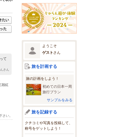
ようこそ
ゲスト
さん
って
旅を計画する
ゃんさん
旅の計画をしよう！
三段紅
初めての日本一周
旅行プラン
サンプルをみる
旅を記録する
下さい。
クチコミや写真を投稿して、
称号をゲットしよう！