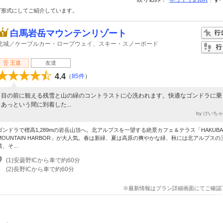
グ形式にしてご紹介しています。
白馬岩岳マウンテンリゾート
北城／ケーブルカー・ロープウェイ、スキー・スノーボード
王道
友達
4.4
（
85件
）
目の前に観える残雪と山の緑のコントラストに心洗われます。快適なゴンドラに乗
あっという間に到着した...
by けいち
ゴンドラで標高1,289mの岩岳山頂へ。北アルプスを一望する絶景カフェ＆テラス「HAKUBA
MOUNTAIN HARBOR」が大人気。春は新緑、夏は高原の爽やかな緑、秋には北アルプスの
葉、そ...
(1)安曇野ICから車で約60分
(2)長野ICから車で約60分
※最新情報はプラン詳細画面にてご確認