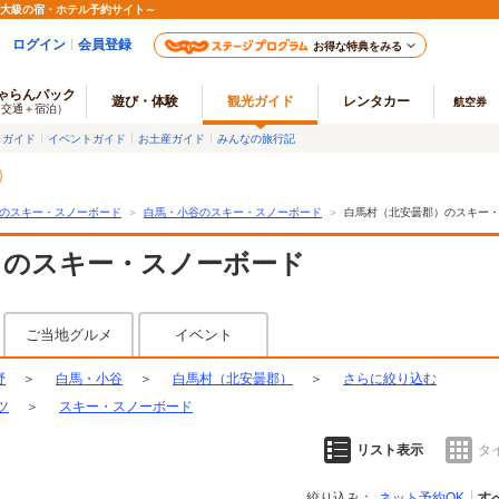
最大級の宿・ホテル予約サイト～
ログイン
会員登録
お得な特典をみる
ゃらんパック
遊び・体験
観光ガイド
レンタカー
航空券
（交通＋宿泊）
メガイド
イベントガイド
お土産ガイド
みんなの旅行記
のスキー・スノーボード
＞
白馬・小谷のスキー・スノーボード
＞
白馬村（北安曇郡）のスキー
）のスキー・スノーボード
ご当地グルメ
イベント
野
＞
白馬・小谷
＞
白馬村（北安曇郡）
＞
さらに絞り込む
ツ
＞
スキー・スノーボード
リスト表示
タ
絞り込み：
ネット予約OK
す