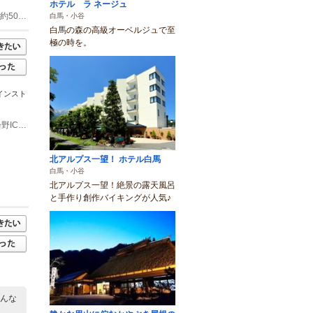
ホテル ラ ネージュ
(2)JR神城駅または飯森駅から5分（無料シャトルバス、またはJR長野駅からバス約50分）
白馬・小谷
白馬の森の高級オーベルジュで至
極の時を。
なインスト
(1)■お車の場合 関越・上信越自動車道「長野IC」より約50分 長野自動車道「安曇野IC」より約60分 北陸自動車道「糸魚川IC」より約70分
北アルプス一望！ ホテル白馬
白馬・小谷
北アルプス一望！絶景の露天風呂
と手作り創作バイキングが人気♪
こんな