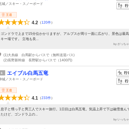
北城／スキー・スノーボード
王道
4.2
（
120件
）
ゴンドラで上まで15分位かかりますが、アルプスが周り一面に広がり、景色は最
キー場です。 立地も良...
by がっち
(1)大糸線 白馬駅からバスで（無料送迎バス)
(2)長野新幹線 長野駅からバスで（1400円)
エイブル白馬五竜
6
神城／スキー・スノーボード
王道
4.1
（
233件
）
息子と甥っ子と男三人でスキー旅行。1日目は白馬五竜。気温上昇で下は融雪進ん
たけど、ゴンドラ上の...
by いっち