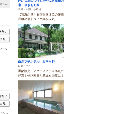
静かな里山に佇むかやぶき屋根の
もけさん
宿 やきもち家
長野・戸隠・小布施
【雲海が見える宿全国３位の茅葺
屋根の宿】ジビエ鍋が人気
ブーツ
白馬プチホテル みそら野
白馬・小谷
黒部観光・アクティビティ拠点に
好適！ぜひ残雪と新緑を御覧に！
クカント