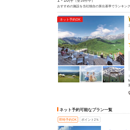
1 - 16件
（全16件中）
おすすめの施設を当社独自の算出基準でランキン
ネット予約OK
ネット予約可能なプラン一覧
即時予約OK
ポイント2％