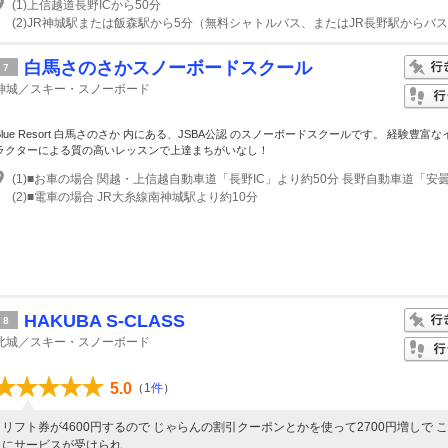
(1)上信越道長野ICから50分
白馬さのさかスノーボードスクール
7
神城／スキー・スノーボード
Blue Resort 白馬さのさか 内にある、JSBA公認 のスノーボードスクールです。 経験豊富
ラクターによる質の高いレッスンで上達まちがいなし！
(2)■電車の場合 JR大糸線南神城駅より約10分
HAKUBA S-CLASS
8
北城／スキー・スノーボード
5.0
（
1件
）
リフト券が4600円するので じゃらんの割引クーポンとかを使って2700円増しで 
にサービスが受けられ...