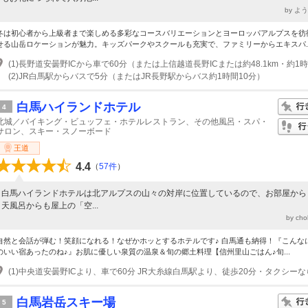
by よ
冬は初心者から上級者まで楽しめる多彩なコースバリエーションとヨーロッパアルプスを彷
せる山岳ロケーションが魅力。キッズパークやスクールも充実で、ファミリーからエキスパ..
(1)長野道安曇野ICから車で60分（または上信越道長野ICまたは約48.1km・約1
(2)JR白馬駅からバスで5分（またはJR長野駅からバス約1時間10分）
白馬ハイランドホテル
4
北城／バイキング・ビュッフェ・ホテルレストラン、その他風呂・スパ・
サロン、スキー・スノーボード
王道
4.4
（
57件
）
白馬ハイランドホテルは北アルプスの山々の対岸に位置しているので、お部屋から
天風呂からも屋上の「空...
by ch
自然と会話が弾む！笑顔になれる！なぜかホッとするホテルです♪ 白馬通も納得！『こんな
のいい宿あったのね♪』お肌に優しい泉質の温泉＆旬の郷土料理【信州里山ごはん♪旬...
白馬岩岳スキー場
5