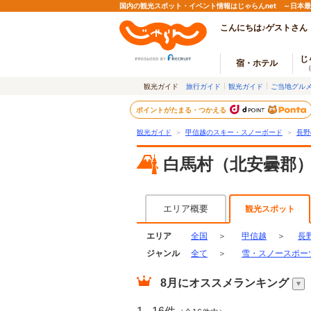
国内の観光スポット・イベント情報はじゃらんnet ～日本
こんにちは♪ゲストさん
じ
宿・ホテル
観光ガイド
旅行ガイド
観光ガイド
ご当地グル
ポイントがたまる・つかえる
観光ガイド
＞
甲信越のスキー・スノーボード
＞
長野
白馬村（北安曇郡
エリア概要
観光スポット
エリア
全国
＞
甲信越
＞
長
ジャンル
全て
＞
雪・スノースポー
8月
にオススメランキング