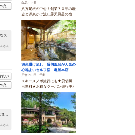
白馬・小谷
八方尾根の中心！創業７０年の歴
史と源泉かけ流し露天風呂の宿
高なス
ゃんさん
源泉掛け流し 貸切風呂が人気の
心地よいセルフ宿 亀屋本店
戸倉上山田・千曲
スキースノボ旅行にも★貸切風
呂無料★お得なクーポン発行中♪
でまし
ゃんさん