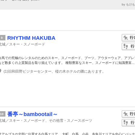
by もけ
RHYTHM HAKUBA
9
北城／スキー・スノーボード
白馬での究極のレンタルのためのスキー、スノーボード、ブーツ、アウターウェア、アプレ
など数多くの上質製品を取り揃えています。 種類豊富なスキー、スノーボードに知識豊富...
(1)旧和田野ビジターセンター、樅の木ホテルの隣にあります。
番亭～bambootail～
10
北城／スキー・スノーボード、その他雪・スノースポーツ
北アルプスの北部に位置する白馬エリア。 大町、白馬、小谷、糸魚川エリアを中心にバッ