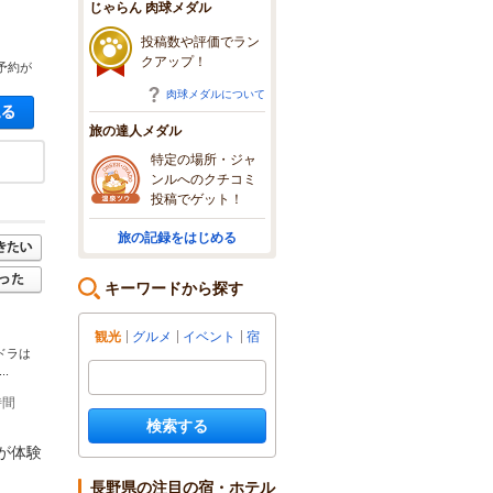
じゃらん 肉球メダル
投稿数や評価でラン
クアップ！
予約が
肉球メダルについて
空き状況・料金を見る
旅の達人メダル
特定の場所・ジャ
ンルへのクチコミ
投稿でゲット！
旅の記録をはじめる
キーワードから探す
観光
グルメ
イベント
宿
ドラは
.
時間
検索する
が体験
長野県の注目の宿・ホテル