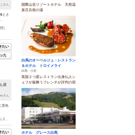
国際山岳リゾートホテル 天然温
うこさん
泉庄兵衛の湯
彿とさ
.
時間）
白馬のオーベルジュ・レストラン
＆ホテル トロイメライ
白馬・小谷
英国２つ星レストラン出身仏人シ
ェフが振舞うフレンチが評判の宿
も露
okoさん
に景色
(1)中央道安曇野ICより、車で60分 JR大糸線白馬駅より、徒歩20分・タクシーなら3分 東京： 車以外／長野新幹線にて長野駅下車、東口よりバスにて白馬駅へ60分 車／上信越自動車道～長野IC～長野ICから長野オリンピック道路を白馬方面へ60分 名古屋： 車以外／特急しなのにて松本から大糸線で90分白馬駅下車 車／中央道岡谷JCTを長野自動車道へ～安曇野IC～R147、アルプスパノラマロード、R148を白馬方面へ60分
ホテル グレース白馬