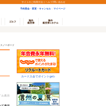
サイトのご利用方法
ヘルプ/問い合わせ
予約照会・変更・キャンセル
マイページ
海外
海外
ゴルフ
航空券
航空券+ホテル
・スノーボード
カード入会でポイントget♪
イル表示
べて表示