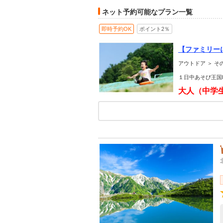
ネット予約可能なプラン一覧
即時予約OK
ポイント2％
【ファミリーに
アウトドア ＞ そ
１日中あそび王国H
大人（中学