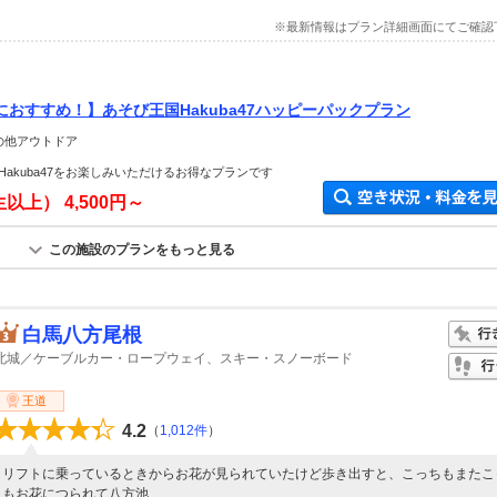
※最新情報はプラン詳細画面にてご確認
おすすめ！】あそび王国Hakuba47ハッピーパックプラン
の他アウトドア
akuba47をお楽しみいただけるお得なプランです
生以上）
4,500円～
この施設のプランをもっと見る
白馬八方尾根
北城／ケーブルカー・ロープウェイ、スキー・スノーボード
王道
4.2
（
1,012件
）
リフトに乗っているときからお花が見られていたけど歩き出すと、こっちもまたこ
もお花につられて八方池...