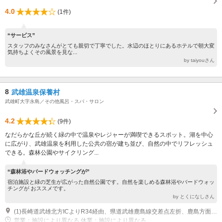
4.0
(1件)
“サービス”
スタッフのみなさんがとても親切で丁寧でした。水辺のほとりにあるホテルで朝大変
気持ちよくその風景を見な...
by taiyouさん
8
武雄温泉保養村
武雄町大字永島／その他風呂・スパ・サロン
4.2
(9件)
なだらかな丘が続く緑の中で温泉やレジャーが満喫できるスポット。湖を中心
に広がり、武雄温泉を利用した公共の宿が建ち並び、自然の中でリフレッシュ
できる。森林公園やサイクリング...
“森林浴やバードウォッチングが”
宿泊施設と緑の芝生が広がった自然公園です。自然を楽しめる森林浴やバードウォッ
チングが おススメです。
by とくになしさん
(1)長崎道武雄北方ICよりR34経由、県道武雄鹿島線交差点左折、鹿島方面へ10分
営業：施設により異なる 休業：施設により異なる