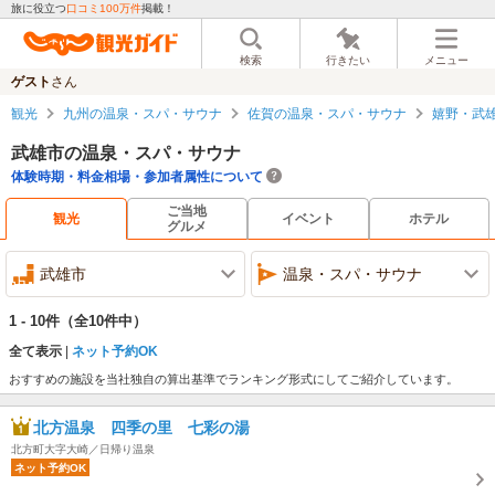
旅に役立つ
口コミ100万件
掲載！
検索
行きたい
メニュー
ゲスト
さん
観光
九州の温泉・スパ・サウナ
佐賀の温泉・スパ・サウナ
嬉野・武
武雄市の温泉・スパ・サウナ
体験時期・料金相場・参加者属性について
ご当地
観光
イベント
ホテル
グルメ
武雄市
温泉・スパ・サウナ
1 - 10件
（全10件中）
全て表示
ネット予約OK
おすすめの施設を当社独自の算出基準でランキング形式にしてご紹介しています。
北方温泉 四季の里 七彩の湯
北方町大字大崎／日帰り温泉
ネット予約OK