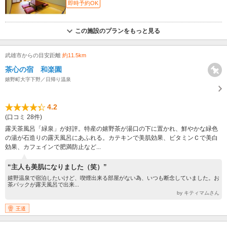
即時予約OK
この施設のプランをもっと見る
武雄市からの目安距離
約11.5km
茶心の宿 和楽園
嬉野町大字下野／日帰り温泉
4.2
(口コミ 28件)
露天茶風呂「緑泉」が好評。特産の嬉野茶が湯口の下に置かれ、鮮やかな緑色
の湯が石造りの露天風呂にあふれる。カテキンで美肌効果、ビタミンＣで美白
効果、カフェインで肥満防止など...
“主人も美肌になりました（笑）”
嬉野温泉で宿泊したいけど、喫煙出来る部屋がない為、いつも断念していました。お
茶パックが露天風呂で出来...
by キティマムさん
王道