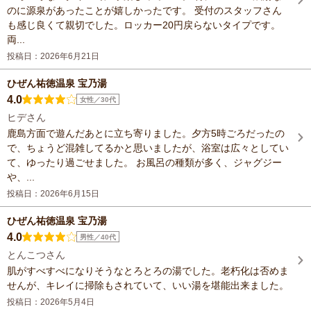
のに源泉があったことが嬉しかったです。 受付のスタッフさん
も感じ良くて親切でした。ロッカー20円戻らないタイプです。
両...
投稿日：2026年6月21日
ひぜん祐徳温泉 宝乃湯
4.0
女性／30代
ヒデさん
鹿島方面で遊んだあとに立ち寄りました。夕方5時ごろだったの
で、ちょうど混雑してるかと思いましたが、浴室は広々としてい
て、ゆったり過ごせました。 お風呂の種類が多く、ジャグジー
や、...
投稿日：2026年6月15日
ひぜん祐徳温泉 宝乃湯
4.0
男性／40代
とんこつさん
肌がすべすべになりそうなとろとろの湯でした。老朽化は否めま
せんが、キレイに掃除もされていて、いい湯を堪能出来ました。
投稿日：2026年5月4日