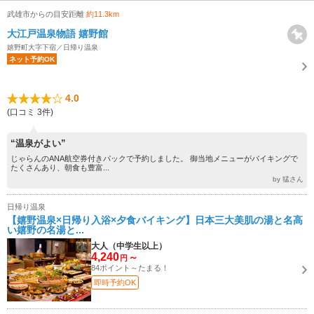
武雄市からの目安距離
約11.3km
大江戸温泉物語 嬉野館
嬉野町大字下宿／日帰り温泉
ネット予約OK
4.0
(口コミ 3件)
“温泉がよい”
じゃらんのANA航空券付きパックで予約しました。 御当地メニューがバイキングで
たくさんあり、朝食も豊富...
by 猛さん
日帰り温泉
【嬉野温泉×日帰り入浴×夕食バイキング】日本三大美肌の湯と名高
い嬉野の名湯と...
大人（中学生以上）
4,240
～
円
84ポイント～たまる！
即時予約OK