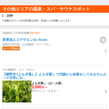
その他エリアの温泉・スパ・サウナスポット
1 - 20件
※掲載されている目安距離は役所・役場からの距離になります。
武雄市からの目安距離
約6.4km
茶実油エステサロンSo Smile
塩田町大字久間／その他風呂・スパ・サロン
ネット予約OK
その他風呂・スパ・サロン
【嬉野市×よもぎ蒸し】よもぎ蒸しで代謝から改善をしてみませんか
♪♪≪女性にお...
よもぎ蒸し（お一人様）
3,500
～
円
70ポイント～たまる！