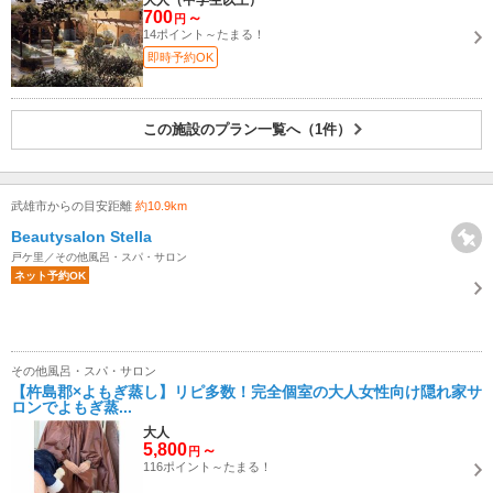
700
～
円
14ポイント～たまる！
即時予約OK
この施設のプラン一覧へ（1件）
武雄市からの目安距離
約10.9km
Beautysalon Stella
戸ケ里／その他風呂・スパ・サロン
ネット予約OK
その他風呂・スパ・サロン
【杵島郡×よもぎ蒸し】リピ多数！完全個室の大人女性向け隠れ家サ
ロンでよもぎ蒸...
大人
5,800
～
円
116ポイント～たまる！