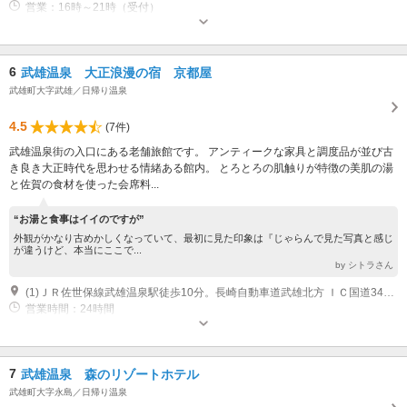
営業：16時～21時（受付）
6
武雄温泉 大正浪漫の宿 京都屋
武雄町大字武雄／日帰り温泉
4.5
(7件)
武雄温泉街の入口にある老舗旅館です。 アンティークな家具と調度品が並び古
き良き大正時代を思わせる情緒ある館内。 とろとろの肌触りが特徴の美肌の湯
と佐賀の食材を使った会席料...
“お湯と食事はイイのですが”
外観がかなり古めかしくなっていて、最初に見た印象は『じゃらんで見た写真と感じ
が違うけど、本当にここで...
by シトラさん
(1)ＪＲ佐世保線武雄温泉駅徒歩10分。長崎自動車道武雄北方 ＩＣ国道34号西へ5ｋｍ。
営業時間：24時間
7
武雄温泉 森のリゾートホテル
武雄町大字永島／日帰り温泉