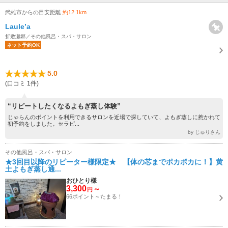
武雄市からの目安距離
約12.1km
Laule’a
折敷瀬郷／その他風呂・スパ・サロン
ネット予約OK
5.0
(口コミ 1件)
“リピートしたくなるよもぎ蒸し体験”
じゃらんのポイントを利用できるサロンを近場で探していて、よもぎ蒸しに惹かれて
初予約をしました。セラピ...
by じゅりさん
その他風呂・スパ・サロン
★3回目以降のリピーター様限定★ 【体の芯までポカポカに！】黄
土よもぎ蒸し通...
おひとり様
3,300
～
円
66ポイント～たまる！