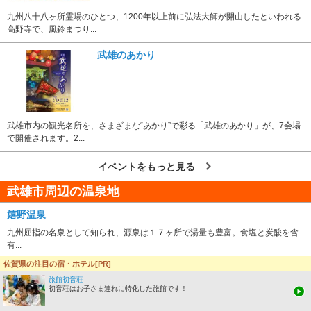
九州八十八ヶ所霊場のひとつ、1200年以上前に弘法大師が開山したといわれる
高野寺で、風鈴まつり...
武雄のあかり
武雄市内の観光名所を、さまざまな“あかり”で彩る「武雄のあかり」が、7会場
で開催されます。2...
イベントをもっと見る
武雄市周辺の温泉地
嬉野温泉
九州屈指の名泉として知られ、源泉は１７ヶ所で湯量も豊富。食塩と炭酸を含
有...
佐賀県の注目の宿・ホテル[PR]
武雄温泉
旅館初音荘
塗りの楼門がシンボルの武雄温泉。宮本武蔵やシーボルト、吉田松陰もその湯
初音荘はお子さま連れに特化した旅館です！
に...