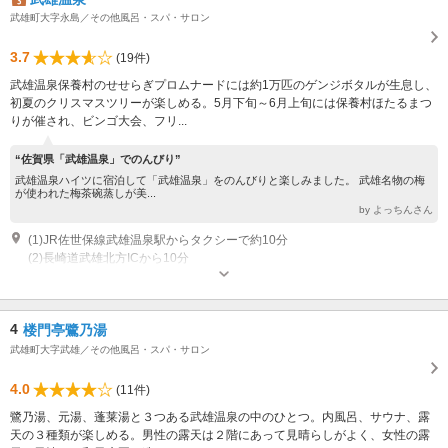
武雄町大字永島／その他風呂・スパ・サロン
3.7
(19件)
武雄温泉保養村のせせらぎプロムナードには約1万匹のゲンジボタルが生息し、
初夏のクリスマスツリーが楽しめる。5月下旬～6月上旬には保養村ほたるまつ
りが催され、ビンゴ大会、フリ...
“佐賀県「武雄温泉」でのんびり”
武雄温泉ハイツに宿泊して「武雄温泉」をのんびりと楽しみました。 武雄名物の梅
が使われた梅茶碗蒸しが美...
by よっちんさん
(1)JR佐世保線武雄温泉駅からタクシーで約10分
(2)長崎道武雄北方ICから10分
4
楼門亭鷺乃湯
武雄町大字武雄／その他風呂・スパ・サロン
4.0
(11件)
鷺乃湯、元湯、蓬莱湯と３つある武雄温泉の中のひとつ。内風呂、サウナ、露
天の３種類が楽しめる。男性の露天は２階にあって見晴らしがよく、女性の露