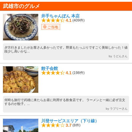
武雄市のグルメ
井手ちゃんぽん 本店
4.1
(409件)
ご当地
夕方行きましたがお客さん多かったです。野菜もたっぷりですごく美味しかった！値
段少し高いかな...
by うどんさん
餃子会館
4.1
(198件)
何時も旅行で武雄に来たらお昼に利用する飲食店です。 ラーメンと一緒に必ず注文
するのが餃子。...
by ラブリーさん
川登サービスエリア（下り線）
3.7
(8件)