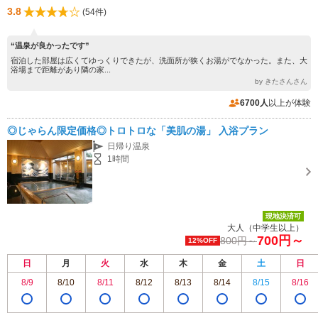
3.8
(54件)
“温泉が良かったです”
宿泊した部屋は広くてゆっくりできたが、洗面所が狭くお湯がでなかった。また、大
浴場まで距離があり隣の家...
by きたさんさん
6700人
以上が体験
◎じゃらん限定価格◎トロトロな「美肌の湯」 入浴プラン
日帰り温泉
1時間
現地決済可
大人（中学生以上）
700円～
800円～
12%OFF
日
月
火
水
木
金
土
日
8/9
8/10
8/11
8/12
8/13
8/14
8/15
8/16