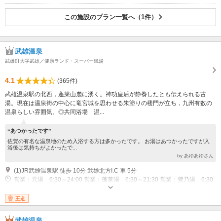
この施設のプラン一覧へ（1件）
武雄温泉
武雄町大字武雄／健康ランド・スーパー銭湯
4.1
(365件)
武雄温泉駅の北西，蓬莱山麓に湧く。神功皇后が静養したとも伝えられる古
湯。現在は温泉街の中心に竜宮城を思わせる朱塗りの楼門が立ち，九州有数の
温泉らしい雰囲気。◎共同浴場 温...
“あつかったです”
佐賀の有名な温泉地のため入浴する方は多かったです。 お湯はあつかったですが入
浴後は気持ちがよかったで...
by あゆあゆさん
(1)JR武雄温泉駅 徒歩 10分 武雄北方I.C 車 5分
営業：元湯 6:30～24:00 営業：蓬莱湯 6:30～21:30 営業：鷺乃湯 6:30
～24:00 営業：貸切浴場 平日：16:00～21:00、土・日・祝：13:00～22:00
王道
武雄温泉