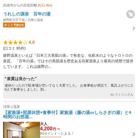
武雄市からの目安距離
約11.4km
うれしの源泉 百年の湯
嬉野町大字下宿／日帰り温泉
ネット予約OK
4.0
(口コミ 95件)
嬉野温泉といえば『日本三大美肌の湯』で有名な、化粧水のようなトロトロの
泉質。 「百年の湯」ではその美肌湯を歴史ある自家源泉より最高の状態で提供
しています。 これは嬉野の...
“泉質は良かった”
連休だったので駐車場が空いてなく大変でした。 お食事処が併設で、風呂上がりに1
0人で食事をしました。割...
by スミリンさん
日帰り温泉
【家族湯+部屋休憩+食事付】家族湯（藤の湯orしらさぎの湯）と4
時間のお部屋...
大人
4,200
～
円
84ポイント～たまる！