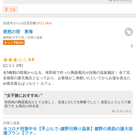
by 米ちゃんさん
王道
武雄市からの目安距離
約11.6km
悠然の宿 東海
嬉野町大字下宿／日帰り温泉
ネット予約OK
3.0
(口コミ 2件)
全5種類の部屋からなる、有田焼で作った陶器風呂が自慢の温泉施設！ 全て完
全個室の露天風呂となっており、お客様がご来館いただいてからお湯を張るた
め衛生面もばっちり！ カフェ...
“女子旅におすすめ♪”
有田焼の陶器風呂がとても珍しく、友達と2人で大興奮でした！ 泉質もとろとろで最
高です お風呂の待合室...
by ちゃいさん
日帰り温泉
※コロナ対策中※【手ぶらで♪嬉野日帰り温泉】嬉野の美肌の湯大浴
場プラン【ファ...