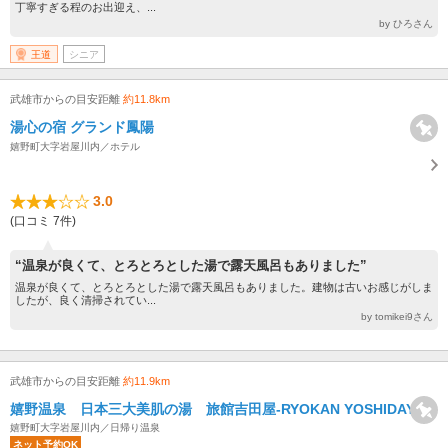
丁寧すぎる程のお出迎え、...
by ひろさん
王道
シニア
武雄市からの目安距離
約11.8km
湯心の宿 グランド鳳陽
嬉野町大字岩屋川内／ホテル
3.0
(口コミ 7件)
“温泉が良くて、とろとろとした湯で露天風呂もありました”
温泉が良くて、とろとろとした湯で露天風呂もありました。建物は古いお感じがしま
したが、良く清掃されてい...
by tomikei9さん
武雄市からの目安距離
約11.9km
嬉野温泉 日本三大美肌の湯 旅館吉田屋-RYOKAN YOSHIDAYA-
嬉野町大字岩屋川内／日帰り温泉
ネット予約OK