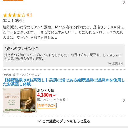
4.1
(口コミ 36件)
嬉野川沿いに佇むモダンな湯宿。JAZZが流れる館内には、足湯やテラスを備え
たバーもございます。「まるで化粧水みたい！」と言われるトロットロの美肌
の湯は、立ち寄り入浴でも愉しめ...
“娘へのプレゼント”
娘と娘の友達にランチプレゼントをしました。 嬉野は温泉、湯豆腐、しゃぶしゃぶ
が人気で旅行も食事も何度...
by 里美さん
その他風呂・スパ・サロン
【嬉野温泉水×お茶蒸し】美肌の湯である嬉野温泉の温泉水を使用し
たお茶蒸し体験...
おひとり様
4,180
～
円
82ポイント～たまる！
即時予約OK
この施設のプランをもっと見る