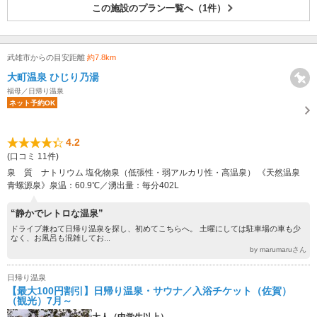
この施設のプラン一覧へ（1件）
武雄市からの目安距離
約7.8km
大町温泉 ひじり乃湯
福母／日帰り温泉
ネット予約OK
4.2
(口コミ 11件)
泉 質 ナトリウム 塩化物泉（低張性・弱アルカリ性・高温泉） 《天然温泉
青螺源泉》泉温：60.9℃／湧出量：毎分402L
“静かでレトロな温泉”
ドライブ兼ねて日帰り温泉を探し、初めてこちらへ。 土曜にしては駐車場の車も少
なく、お風呂も混雑してお...
by marumaruさん
日帰り温泉
【最大100円割引】日帰り温泉・サウナ／入浴チケット（佐賀）
（観光）7月～
大人（中学生以上）