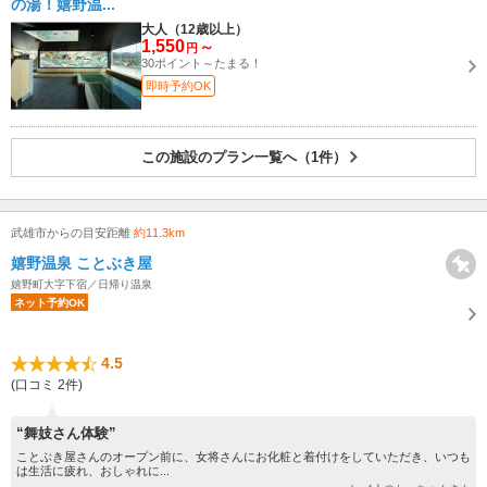
の湯！嬉野温...
大人（12歳以上）
1,550
～
円
30ポイント～たまる！
即時予約OK
この施設のプラン一覧へ（1件）
武雄市からの目安距離
約11.3km
嬉野温泉 ことぶき屋
嬉野町大字下宿／日帰り温泉
ネット予約OK
4.5
(口コミ 2件)
“舞妓さん体験”
ことぶき屋さんのオープン前に、女将さんにお化粧と着付けをしていただき、いつも
は生活に疲れ、おしゃれに...