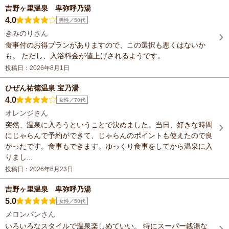
吉野ヶ里温泉 卑弥呼乃湯
4.0
男性／50代
きみのりさん
食事付のお得プランがありますので、この選択も悪くはないか
も。 ただし、入浴料金が値上げされるようです。
投稿日：2026年8月1日
ひぜん祐徳温泉 宝乃湯
4.0
女性／70代
オレンジさん
突然、温泉に入ろうということで決めました。当日、好きな時間
にじゃらんで予約ができて、じゃらんのポイントも使えたので良
かったです。食事もできます。ゆっくり食事をしてから温泉に入
りまし...
投稿日：2026年6月23日
吉野ヶ里温泉 卑弥呼乃湯
5.0
女性／50代
メロンパンさん
いろいろなスタイルで温泉楽しめていい。 特にスーパー銭湯な