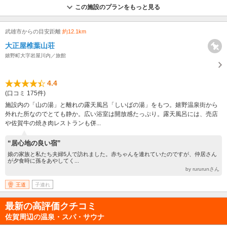
この施設のプランをもっと見る
武雄市からの目安距離
約12.1km
大正屋椎葉山荘
嬉野町大字岩屋川内／旅館
4.4
(口コミ 175件)
施設内の「山の湯」と離れの露天風呂「しいばの湯」をもつ。嬉野温泉街から
外れた所なのでとても静か。広い浴室は開放感たっぷり。露天風呂には、売店
や佐賀牛の焼き肉レストランも併...
“居心地の良い宿”
娘の家族と私たち夫婦5人で訪れました。赤ちゃんを連れていたのですが、仲居さん
が夕食時に孫をあやしてく...
by rururunさん
王道
子連れ
最新の高評価クチコミ
佐賀周辺の温泉・スパ・サウナ