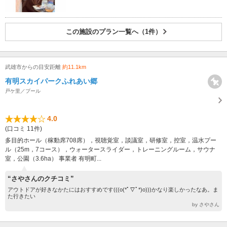
この施設のプラン一覧へ（1件）
武雄市からの目安距離
約11.1km
有明スカイパークふれあい郷
戸ケ里／プール
4.0
(口コミ 11件)
多目的ホール（稼動席708席），視聴覚室，談議室，研修室，控室，温水プー
ル（25m，7コース），ウォータースライダー，トレーニングルーム，サウナ
室，公園（3.6ha） 事業者 有明町...
“さやさんのクチコミ”
アウトドアが好きなかたにはおすすめです(((o(*ﾟ▽ﾟ*)o)))かなり楽しかったなあ。ま
た行きたい
by さやさん