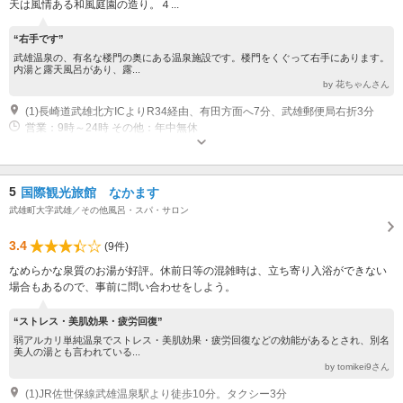
天は風情ある和風庭園の造り。４...
“右手です”
武雄温泉の、有名な楼門の奥にある温泉施設です。楼門をくぐって右手にあります。
内湯と露天風呂があり、露...
by 花ちゃんさん
(1)長崎道武雄北方ICよりR34経由、有田方面へ7分、武雄郵便局右折3分
営業：9時～24時 その他：年中無休
5
国際観光旅館 なかます
武雄町大字武雄／その他風呂・スパ・サロン
3.4
(9件)
なめらかな泉質のお湯が好評。休前日等の混雑時は、立ち寄り入浴ができない
場合もあるので、事前に問い合わせをしよう。
“ストレス・美肌効果・疲労回復”
弱アルカリ単純温泉でストレス・美肌効果・疲労回復などの効能があるとされ、別名
美人の湯とも言われている...
by tomikei9さん
(1)JR佐世保線武雄温泉駅より徒歩10分。タクシー3分