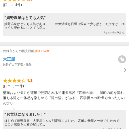
(口コミ 4件)
“嬉野温泉はとても人気”
嬉野温泉はとても人気があり、ここの大浴場も日帰り温泉で少し熱かったですが、ゆ
っくり浸かるのにとても良...
by tomikei9さん
武雄市からの目安距離
約11.5km
大正屋
嬉野町大字下宿／旅館
4.1
(口コミ 55件)
壁面および天井が電動で開閉される半露天風呂『四季の湯』、湯船の前を流れ
落ちる滝と一体感を楽しめる『滝の湯』がある。 四季折々の風情でゆったりの
んびり
“お世話になりました！”
はじめて嬉野温泉 大正屋さんを利用致しました。 高齢の母親と一緒でしたので、
コロナ感染を大変心配して...