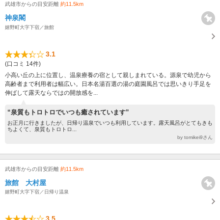
武雄市からの目安距離
約11.5km
神泉閣
嬉野町大字下宿／旅館
3.1
(口コミ 14件)
小高い丘の上に位置し、温泉療養の宿として親しまれている。源泉で幼児から
高齢者まで利用者は幅広い。日本名湯百選の湯の庭園風呂では思いきり手足を
伸ばして露天ならではの開放感を...
“泉質もトロトロでいつも癒されています”
お正月に行きましたが、日帰り温泉でいつも利用しています。露天風呂がとてもきも
ちよくて、泉質もトロトロ...
by tomikei9さん
武雄市からの目安距離
約11.5km
旅館 大村屋
嬉野町大字下宿／日帰り温泉
3.5