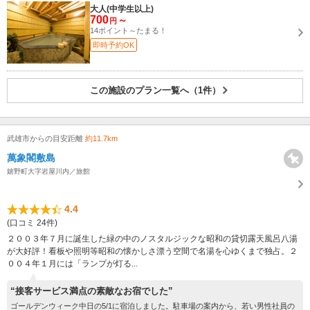
大人(中学生以上)
700
～
円
14ポイント～たまる！
即時予約OK
この施設のプラン一覧へ（1件）
武雄市からの目安距離
約11.7km
萬象閣敷島
嬉野町大字岩屋川内／旅館
4.4
(口コミ 24件)
２００３年７月に誕生した緑の中のノスタルジックな昭和の貸切露天風呂八湯
が大好評！看板や照明等昭和の懐かしさ漂う空間で名湯を心ゆくまで独占。２
００４年１月には「ランプが灯る...
“接客サービス満点の素敵なお宿でした”
ゴールデンウィーク中日の5/1に宿泊しました。駐車場の案内から、若い男性社員の