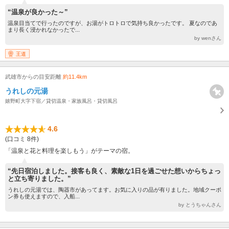
“温泉が良かった～”
温泉目当てで行ったのですが、お湯がトロトロで気持ち良かったです。 夏なのであ
まり長く浸かれなかったで...
by wenさん
王道
武雄市からの目安距離
約11.4km
うれしの元湯
嬉野町大字下宿／貸切温泉・家族風呂・貸切風呂
4.6
(口コミ 8件)
「温泉と花と料理を楽しもう」がテーマの宿。
“先日宿泊しました。接客も良く、素敵な1日を過ごせた想いからちょっ
と立ち寄りました。”
うれしの元湯では、陶器市があってます。お気に入りの品が有りました。地域クーポ
ン券も使えますので、入船...
by とうちゃんさん