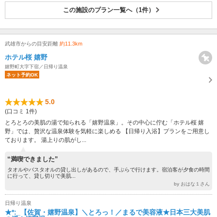
この施設のプラン一覧へ（1件）
武雄市からの目安距離
約11.3km
ホテル桜 嬉野
嬉野町大字下宿／日帰り温泉
ネット予約OK
5.0
(口コミ 1件)
とろとろの美肌の湯で知られる「嬉野温泉」。その中心に佇む「ホテル桜 嬉
野」では、贅沢な温泉体験を気軽に楽しめる 【日帰り入浴】プランをご用意し
ております。 湯上りの肌がし...
“満喫できました”
タオルやバスタオルの貸し出しがあるので、手ぶらで行けます。宿泊客が夕食の時間
に行って、貸し切りで美肌...
by おはな１さん
日帰り温泉
★*:_【佐賀・嬉野温泉】＼とろっ！／まるで美容液★日本三大美肌