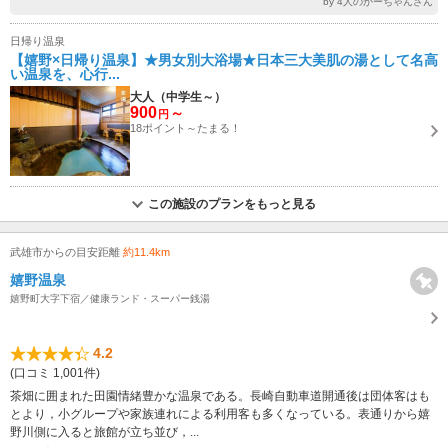
by 4人のかーちゃんさん
日帰り温泉
【嬉野×日帰り温泉】★男女別大浴場★日本三大美肌の湯として名高
い温泉を、心行...
大人（中学生～）
900
～
円
18ポイント～たまる！
この施設のプランをもっと見る
武雄市からの目安距離
約11.4km
嬉野温泉
嬉野町大字下宿／健康ランド・スーパー銭湯
4.2
(口コミ 1,001件)
茶畑に囲まれた田園情緒豊かな温泉である。長崎自動車道開通後は団体客はも
とより，小グループや家族連れによる利用客も多くなっている。表通りから嬉
野川側に入ると旅館が立ち並び，...