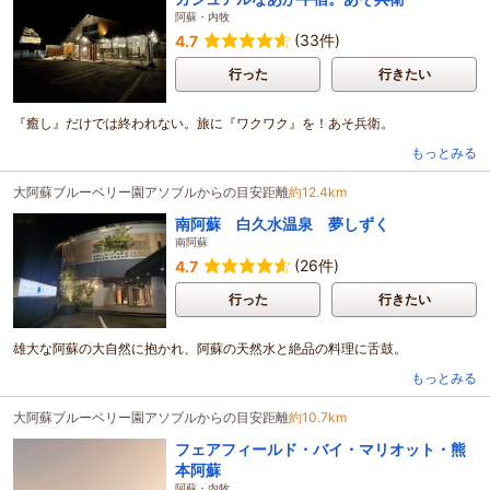
阿蘇・内牧
(33件)
4.7
行った
行きたい
『癒し』だけでは終われない。旅に『ワクワク』を！あそ兵衛。
もっとみる
大阿蘇ブルーベリー園アソブルからの目安距離
約12.4km
南阿蘇 白久水温泉 夢しずく
南阿蘇
(26件)
4.7
行った
行きたい
雄大な阿蘇の大自然に抱かれ、阿蘇の天然水と絶品の料理に舌鼓。
もっとみる
大阿蘇ブルーベリー園アソブルからの目安距離
約10.7km
フェアフィールド・バイ・マリオット・熊
本阿蘇
阿蘇・内牧