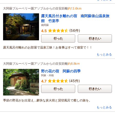
大阿蘇ブルーベリー園アソブルからの目安距離
約13.6km
露天風呂付き離れの宿 南阿蘇俵山温泉旅
館 竹楽亭
南阿蘇
(56件)
4.5
行った
行きたい
露天風呂付離れのお部屋で温泉三昧！お食事はすべて個室で！！
もっとみる
大阿蘇ブルーベリー園アソブルからの目安距離
約8.8km
野の花の宿 阿蘇の四季
阿蘇・内牧
(45件)
4.7
行った
行きたい
季節の野花がお出迎え…豪快な炭火焼と貸切風呂で癒しの旅を。
もっとみる