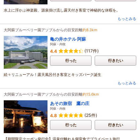
水上に浮かぶ神楽殿、源泉掛け流し露天付き客室で神秘的な休暇を。
もっとみる
大阿蘇ブルーベリー園アソブルからの目安距離
約8.3km
亀の井ホテル 阿蘇
阿蘇・内牧
(117件)
4.4
行った
行きたい
続々リニューアル！露天風呂付き客室とキッズパーク誕生
もっとみる
大阿蘇ブルーベリー園アソブルからの目安距離
約15.6km
あその旅宿 鷹の庄
阿蘇・内牧
(25件)
4.8
行った
行きたい
【期間限定クーポン発行中】温泉付離れ＆個室食でプライベート旅行