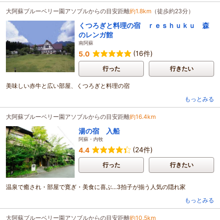
大阿蘇ブルーベリー園アソブルからの目安距離
約1.8km
（徒歩約23分）
くつろぎと料理の宿 ｒｅｓｈｕｋｕ 森
のレンガ館
南阿蘇
(16件)
5.0
行った
行きたい
美味しい赤牛と広い部屋、くつろぎと料理の宿
もっとみる
大阿蘇ブルーベリー園アソブルからの目安距離
約16.4km
湯の宿 入船
阿蘇・内牧
(24件)
4.4
行った
行きたい
温泉で癒され・部屋で寛ぎ・美食に喜ぶ…3拍子が揃う人気の隠れ家
もっとみる
大阿蘇ブルーベリー園アソブルからの目安距離
約10.5km