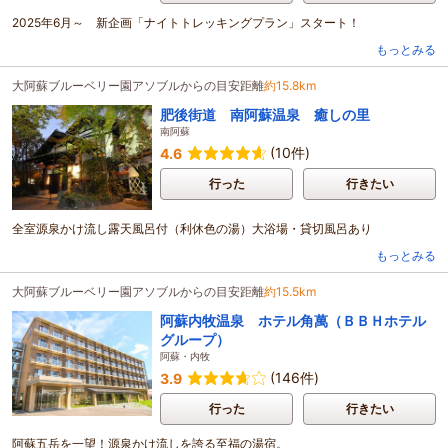
2025年6月～ 新企画「ナイトトレッキングプラン」スタート！
もっとみる
大阿蘇ブルーベリー園アソブルからの目安距離
約15.8km
肥後街道 南阿蘇温泉 癒しの里
南阿蘇
(10件)
4.6
行った
行きたい
全室源泉かけ流し露天風呂付（利休色の湯）大浴場・貸切風呂あり
もっとみる
大阿蘇ブルーベリー園アソブルからの目安距離
約15.5km
阿蘇内牧温泉 ホテル角萬（ＢＢＨホテル
グループ）
阿蘇・内牧
(146件)
3.9
行った
行きたい
阿蘇五岳を一望！源泉かけ流しを誇る至福の湯宿。