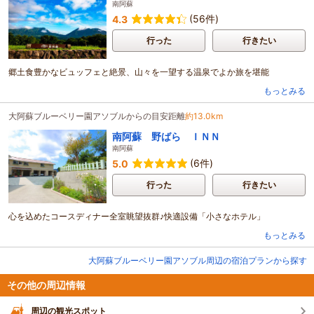
南阿蘇
(56件)
4.3
行った
行きたい
郷土食豊かなビュッフェと絶景、山々を一望する温泉でよか旅を堪能
もっとみる
大阿蘇ブルーベリー園アソブルからの目安距離
約13.0km
南阿蘇 野ばら ＩＮＮ
南阿蘇
(6件)
5.0
行った
行きたい
心を込めたコースディナー全室眺望抜群♪快適設備「小さなホテル」
もっとみる
大阿蘇ブルーベリー園アソブル周辺の宿泊プランから探す
その他の周辺情報
周辺の観光スポット