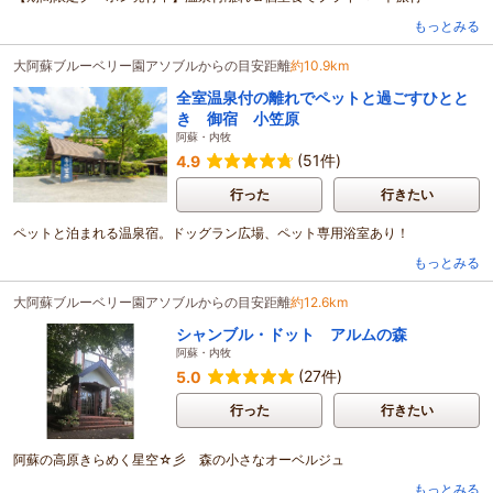
もっとみる
大阿蘇ブルーベリー園アソブルからの目安距離
約10.9km
全室温泉付の離れでペットと過ごすひとと
き 御宿 小笠原
阿蘇・内牧
(51件)
4.9
行った
行きたい
ペットと泊まれる温泉宿。ドッグラン広場、ペット専用浴室あり！
もっとみる
大阿蘇ブルーベリー園アソブルからの目安距離
約12.6km
シャンブル・ドット アルムの森
阿蘇・内牧
(27件)
5.0
行った
行きたい
阿蘇の高原きらめく星空☆彡 森の小さなオーベルジュ
もっとみる