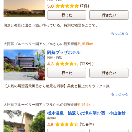
(7件)
5.0
行った
行きたい
偶然と発見に出会う旅が待っている。特別な物語をここで。
もっとみる
大阿蘇ブルーベリー園アソブルからの目安距離
約15.5km
阿蘇プラザホテル
阿蘇・内牧
(128件)
4.3
行った
行きたい
【人気の展望露天風呂から絶景を満喫】美食と極上のリラックス旅
もっとみる
大阿蘇ブルーベリー園アソブルからの目安距離
約14.6km
栃木温泉 鮎返りの滝を望む宿 小山旅館
南阿蘇
(159件)
4.5