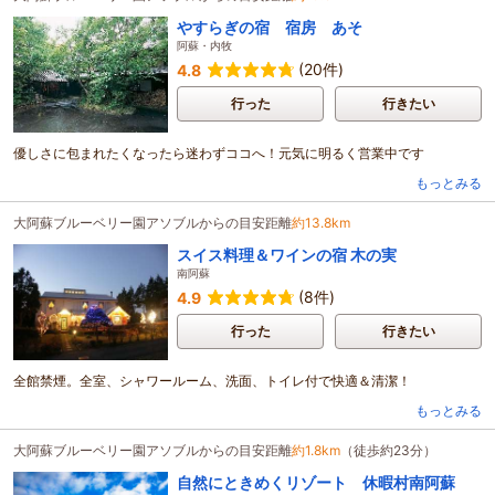
やすらぎの宿 宿房 あそ
阿蘇・内牧
(20件)
4.8
行った
行きたい
優しさに包まれたくなったら迷わずココへ！元気に明るく営業中です
もっとみる
大阿蘇ブルーベリー園アソブルからの目安距離
約13.8km
スイス料理＆ワインの宿 木の実
南阿蘇
(8件)
4.9
行った
行きたい
全館禁煙。全室、シャワールーム、洗面、トイレ付で快適＆清潔！
もっとみる
大阿蘇ブルーベリー園アソブルからの目安距離
約1.8km
（徒歩約23分）
自然にときめくリゾート 休暇村南阿蘇