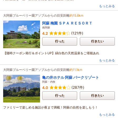
もっとみる
大阿蘇ブルーベリー園アソブルからの目安距離
約15.6km
阿蘇 梅園 ＳＰＡ ＲＥＳＯＲＴ
南阿蘇
(121件)
4.2
行った
行きたい
【随時クーポン発行＆ポイントUP】緑白色の天然温泉をご堪能あれ
もっとみる
大阿蘇ブルーベリー園アソブルからの目安距離
約11.1km
亀の井ホテル 阿蘇 パークリゾート
阿蘇・内牧
(287件)
4.0
行った
行きたい
ファミリーで楽しめる施設が夜まで満載！阿蘇の自然を楽しもう！
もっとみる