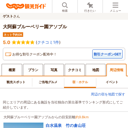
検索
行きたい
メニュー
ゲスト
さん
大阿蘇ブルーベリー園アソブル
ネット予約OK
5.0
(
クチコミ1件
)
お得な割引クーポン配布中！
割引クーポンGET
概要
プラン
写真
クチ
コミ
地図
周辺
情報
観光スポット
ご当地グルメ
宿・ホテル
イベント
周辺の宿を地図で探す
同じエリアの周辺にある施設を当社独自の算出基準でランキング形式にしてご
紹介しています。
大阿蘇ブルーベリー園アソブルからの目安距離
約9.8km
白水温泉 竹の倉山荘