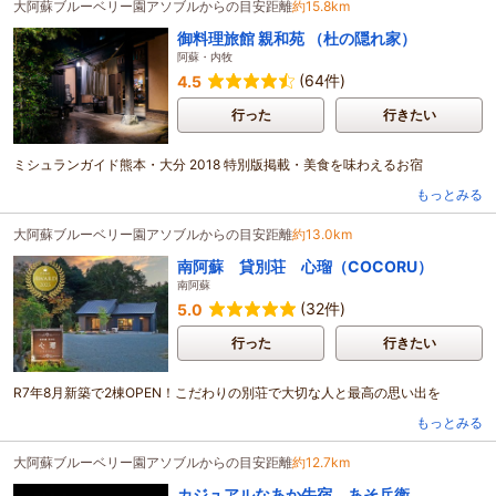
大阿蘇ブルーベリー園アソブルからの目安距離
約15.8km
御料理旅館 親和苑 （杜の隠れ家）
阿蘇・内牧
(64件)
4.5
行った
行きたい
ミシュランガイド熊本・大分 2018 特別版掲載・美食を味わえるお宿
もっとみる
大阿蘇ブルーベリー園アソブルからの目安距離
約13.0km
南阿蘇 貸別荘 心瑠（COCORU）
南阿蘇
(32件)
5.0
行った
行きたい
R7年8月新築で2棟OPEN！こだわりの別荘で大切な人と最高の思い出を
もっとみる
大阿蘇ブルーベリー園アソブルからの目安距離
約12.7km
カジュアルなあか牛宿。あそ兵衛