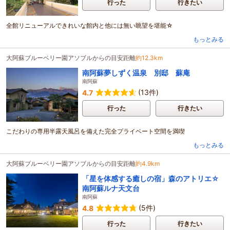
行った
行きたい
全館リニューアルできれいな館内と他には無い眺望を堪能☆
もっとみる
大阿蘇ブルーベリー園アソブルからの目安距離
約12.3km
南阿蘇夢しずく温泉 別邸 蘇庵
南阿蘇
(13件)
4.7
行った
行きたい
こだわりの専用半露天風呂を備えた完全プライベート空間を満喫
もっとみる
大阿蘇ブルーベリー園アソブルからの目安距離
約4.9km
「星を体感する癒しの宿」森のアトリエ☆
南阿蘇ルナ天文台
南阿蘇
(5件)
4.8
行った
行きたい