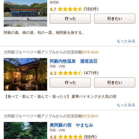
南阿蘇
(186件)
4.7
行った
行きたい
阿蘇の風、南の湯、旬の一皿。南阿蘇を旅する。
もっとみる
大阿蘇ブルーベリー園アソブルからの目安距離
約16.4km
阿蘇内牧温泉 湯巡追荘
阿蘇・内牧
(471件)
4.3
行った
行きたい
【食べて・飲んで・遊んで・湯ったり】 豪華バイキングが人気の宿
もっとみる
大阿蘇ブルーベリー園アソブルからの目安距離
約19.5km
奥阿蘇の宿 やまなみ
阿蘇・内牧
(88件)
4.8