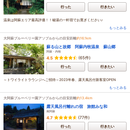
行った
行きたい
温泉は阿蘇エリア最高評価！！秘湯の一軒宿でお寛ぎください♪
もっとみる
大阿蘇ブルーベリー園アソブルからの目安距離
約16.1km
蘇る山と故郷 阿蘇内牧温泉 蘇山郷
阿蘇・内牧
(65件)
4.5
行った
行きたい
～トワイライトラウンジへご招待～2023年春、露天風呂付新客室OPEN
もっとみる
大阿蘇ブルーベリー園アソブルからの目安距離
約13.4km
露天風呂付離れの宿 旅館みな和
南阿蘇
(77件)
4.7
行った
行きたい