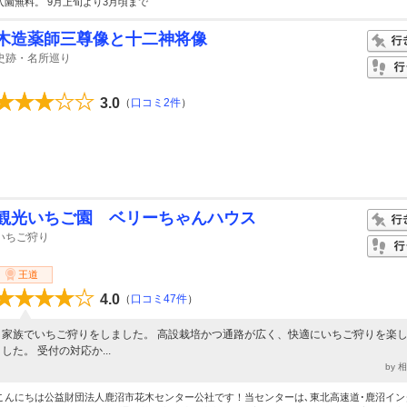
入園無料。 9月上旬より3月頃まで
木造薬師三尊像と十二神将像
史跡・名所巡り
3.0
（
口コミ2件
）
観光いちご園 ベリーちゃんハウス
いちご狩り
王道
4.0
（
口コミ47件
）
家族でいちご狩りをしました。 高設栽培かつ通路が広く、快適にいちご狩りを楽
した。 受付の対応か...
by 
こんにちは公益財団法人鹿沼市花木センター公社です！当センターは､東北高速道･鹿沼イン