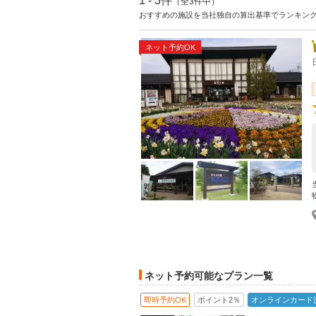
1 - 3件
（全3件中）
おすすめの施設を当社独自の算出基準でランキン
ネット予約OK
ネット予約可能なプラン一覧
即時予約OK
ポイント2％
オンラインカード