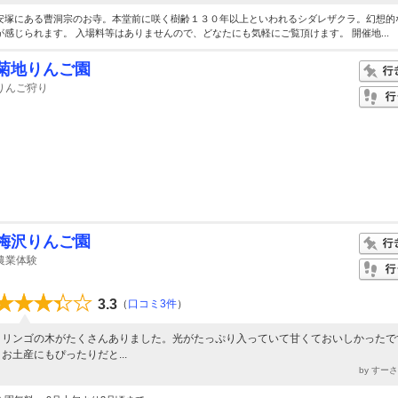
安塚にある曹洞宗のお寺。本堂前に咲く樹齢１３０年以上といわれるシダレザクラ。幻想的
が感じられます。 入場料等はありませんので、どなたにも気軽にご覧頂けます。 開催地...
菊地りんご園
りんご狩り
梅沢りんご園
農業体験
3.3
（
口コミ3件
）
リンゴの木がたくさんありました。光がたっぷり入っていて甘くておいしかったで
お土産にもぴったりだと...
by すー