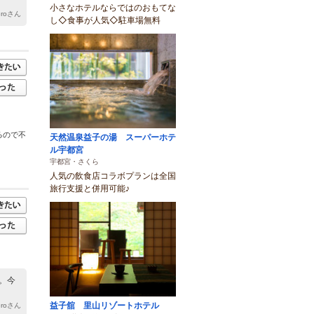
小さなホテルならではのおもてな
eroさん
し◇食事が人気◇駐車場無料
るので不
天然温泉益子の湯 スーパーホテ
ル宇都宮
宇都宮・さくら
人気の飲食店コラボプランは全国
旅行支援と併用可能♪
。今
益子舘 里山リゾートホテル
eroさん