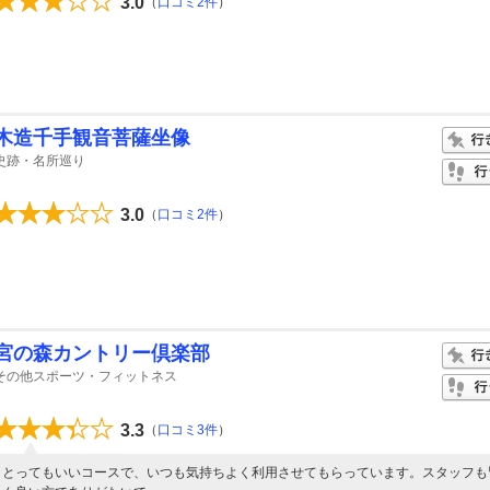
3.0
（
口コミ2件
）
木造千手観音菩薩坐像
史跡・名所巡り
3.0
（
口コミ2件
）
宮の森カントリー倶楽部
その他スポーツ・フィットネス
3.3
（
口コミ3件
）
とってもいいコースで、いつも気持ちよく利用させてもらっています。スタッフも