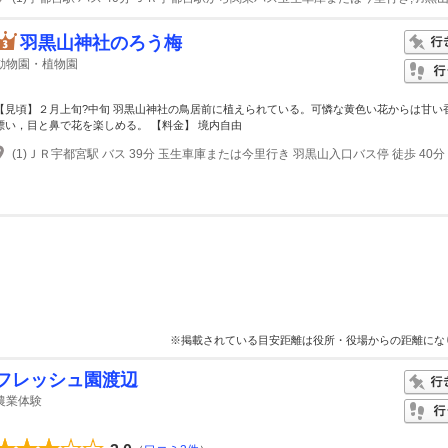
羽黒山神社のろう梅
動物園・植物園
【見頃】２月上旬?中旬 羽黒山神社の鳥居前に植えられている。可憐な黄色い花からは甘い
漂い，目と鼻で花を楽しめる。 【料金】 境内自由
(1)ＪＲ宇都宮駅 バス 39分 玉生車庫または今里行き 羽黒山入口バス停 徒歩 40分
※掲載されている目安距離は役所・役場からの距離にな
フレッシュ園渡辺
農業体験