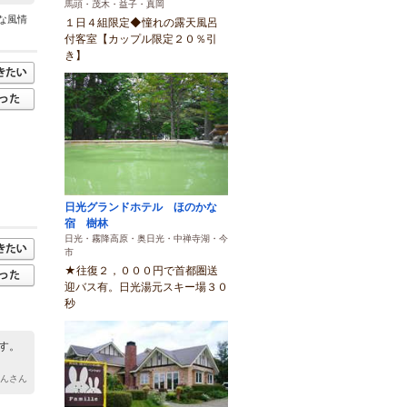
馬頭・茂木・益子・真岡
な風情
１日４組限定◆憧れの露天風呂
付客室【カップル限定２０％引
き】
日光グランドホテル ほのかな
宿 樹林
日光・霧降高原・奥日光・中禅寺湖・今
市
★往復２，０００円で首都圏送
迎バス有。日光湯元スキー場３０
秒
す。
さんさん