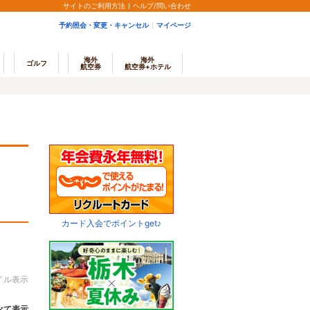
サイトのご利用方法
ヘルプ/問い合わせ
予約照会・変更・キャンセル
マイページ
海外
海外
ゴルフ
航空券
航空券+ホテル
カード入会でポイントget♪
イル表示
べて表示