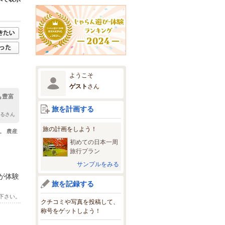
ようこそ
ゲスト
さん
も豊富
旅を計画する
ーるさん
旅の計画をしよう！
。 農産
初めての日本一周
旅行プラン
サンプルをみる
が体験
旅を記録する
下さい。
クチコミや写真を投稿して、
称号をゲットしよう！