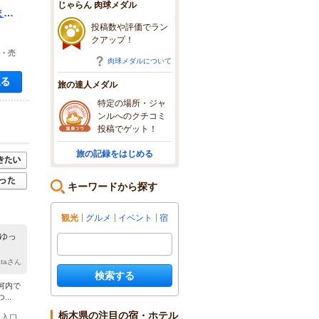
じゃらん 肉球メダル
まれ
投稿数や評価でラン
クアップ！
ン・売
肉球メダルについて
空き状況・料金を見る
旅の達人メダル
特定の場所・ジャ
ンルへのクチコミ
投稿でゲット！
旅の記録をはじめる
キーワードから探す
観光
グルメ
イベント
宿
くゆっ
nataさん
検索する
河内で
..
栃木県の注目の宿・ホテル
(1)宇都宮駅 バス 40分 ＪＲ宇都宮駅から関東バス玉生車庫または今里行き,羽黒山入口下車