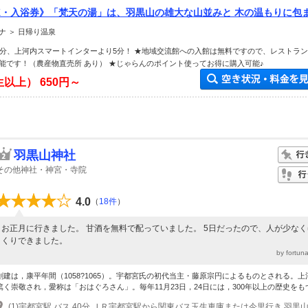
K・入浴券》「梵天の湯」は、羽黒山の雄大な山並みと 木の温もりに包
施設【ファミリー・女性におすすめ！】
ナ ＞ 日帰り温泉
10分、上河内スマートインターより5分！ ★地域交流館への入館は無料ですので、レストラ
能です！（農産物直売所 あり） ★じゃらんのポイント使ってお得に購入可能♪
生以上）
650円～
羽黒山神社
その他神社・神宮・寺院
4.0
（
18件
）
お正月に行きました。 甘酒を無料で配っていました。 5日だったので、人が少な
くりできました。
by fortu
創建は，康平年間（1058?1065）。宇都宮氏の初代当主・藤原宗円によるものとされる。上
篤く崇敬され，愛称は「おはぐろさん」。毎年11月23日，24日には，300年以上の歴史をもつ.