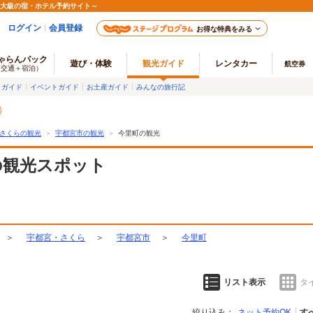
最大級の宿・ホテル予約サイト～
ログイン
会員登録
お得な特典をみる
ゃらんパック
遊び・体験
観光ガイド
レンタカー
航空券
（交通＋宿泊）
メガイド
イベントガイド
お土産ガイド
みんなの旅行記
さくらの観光
＞
宇都宮市の観光
＞
今里町の観光
の観光スポット
＞
宇都宮・さくら
＞
宇都宮市
＞
今里町
リスト表示
タ
絞り込み：
ネット予約OK
す