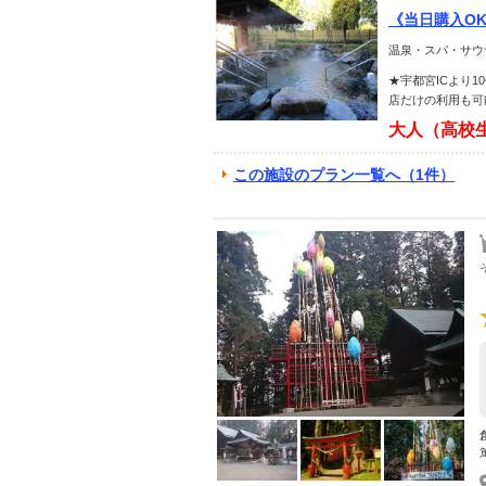
《当日購入O
た日帰り温泉
温泉・スパ・サウ
★宇都宮ICより
店だけの利用も可
大人（高校
この施設のプラン一覧へ（1件）