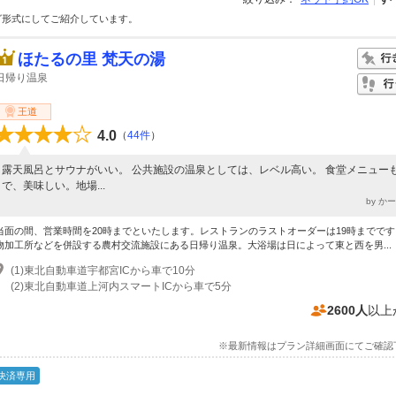
グ形式にしてご紹介しています。
ほたるの里 梵天の湯
日帰り温泉
王道
4.0
（
44件
）
露天風呂とサウナがいい。 公共施設の温泉としては、レベル高い。 食堂メニュー
で、美味しい。地場...
by か
当面の間、営業時間を20時までといたします。レストランのラストオーダーは19時までです
物加工所などを併設する農村交流施設にある日帰り温泉。大浴場は日によって東と西を男...
(1)東北自動車道宇都宮ICから車で10分
(2)東北自動車道上河内スマートICから車で5分
2600人
以上
※最新情報はプラン詳細画面にてご確認
決済専用