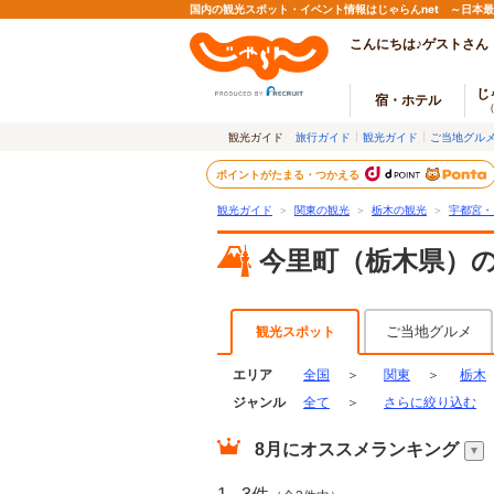
国内の観光スポット・イベント情報はじゃらんnet ～日本
こんにちは♪ゲストさん
じ
宿・ホテル
観光ガイド
旅行ガイド
観光ガイド
ご当地グル
ポイントがたまる・つかえる
観光ガイド
＞
関東の観光
＞
栃木の観光
＞
宇都宮・
今里町（栃木県）
ご当地グルメ
観光スポット
エリア
全国
＞
関東
＞
栃木
ジャンル
全て
＞
さらに絞り込む
8月
にオススメランキング