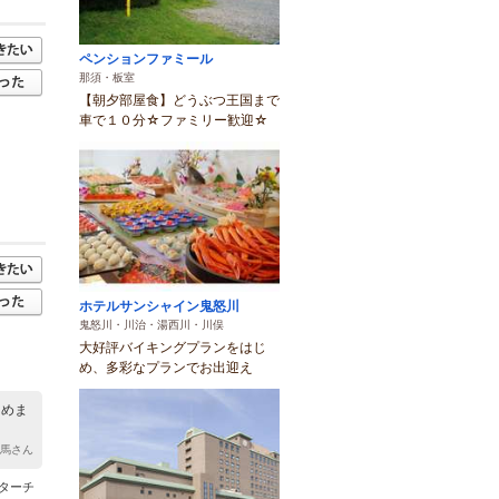
ペンションファミール
那須・板室
【朝夕部屋食】どうぶつ王国まで
車で１０分☆ファミリー歓迎☆
ホテルサンシャイン鬼怒川
鬼怒川・川治・湯西川・川俣
大好評バイキングプランをはじ
め、多彩なプランでお出迎え
しめま
相馬さん
ターチ