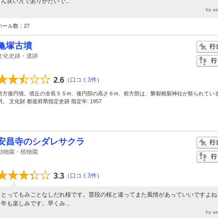
ん良い方でありがたいで...
by a
ホール数：27
亀塚古墳
文化史跡・遺跡
2.6
（
口コミ3件
）
前方後円墳。墳丘の全長５５m、後円部の高さ６m、前方部は、磐裂根裂神社が祭られてい
明。 文化財 都道府県指定史跡 指定年: 1957
安昌寺のシダレサクラ
動物園・植物園
3.3
（
口コミ3件
）
とってもみごとなしだれ桜です。普段の桜と違ってまた風情があっていいですよね
年も楽しみです。早くみ...
by a