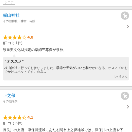
シニア
板山神社
その他神社・神宮・寺院
4.0
(口コミ 1件)
県重要文化財指定の薬師三尊像が祭神。
“オススメ”
板山神社に行ってお参りしました。季節や天気がいいと和やかになる、オススメのお
でかけスポットです。非常...
by ５さん
上之保
その他名所
4.1
(口コミ 6件)
長良川の支流・津保川流域にあたる関市上之保地域では、津保川の上流や下