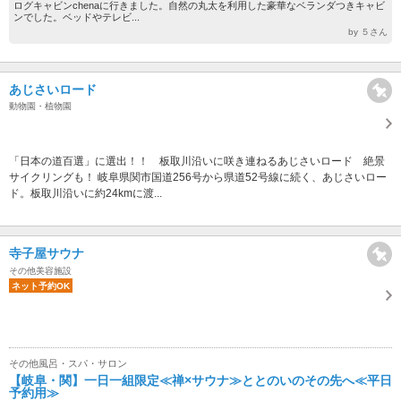
ログキャビンchenaに行きました。自然の丸太を利用した豪華なベランダつきキャビ
ンでした。ベッドやテレビ...
by ５さん
あじさいロード
動物園・植物園
「日本の道百選」に選出！！ 板取川沿いに咲き連ねるあじさいロード 絶景
サイクリングも！ 岐阜県関市国道256号から県道52号線に続く、あじさいロー
ド。板取川沿いに約24kmに渡...
寺子屋サウナ
その他美容施設
ネット予約OK
その他風呂・スパ・サロン
【岐阜・関】一日一組限定≪禅×サウナ≫ととのいのその先へ≪平日
予約用≫