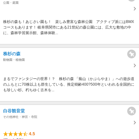
公園・庭園
株杉の森も！あじさい園も！ 楽しみ豊富な森林公園 アクティブ派にはBMX
コースもあります！ 岐阜県関市にある21世紀の森公園には、広大な敷地の中
に、森林学習展示館、森林体験...
株杉の森
動物園・植物園
まるでファンタジーの世界！？ 株杉の森 「蕪山（かぶらやま）」への遊歩道
のふもとに70株以上も群生している、推定樹齢400?500年といわれる全国的に
も珍しい杉。朽ちゆく古木を...
白谷観音堂
その他神社・神宮・寺院
4.5