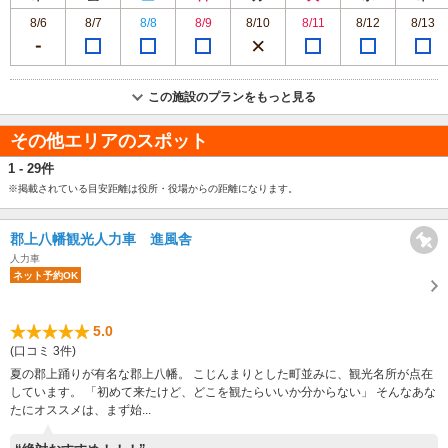
8/6
8/7
8/8
8/9
8/10
8/11
8/12
8/13
この施設のプランをもっと見る
その他エリアのスポット
1 - 29件
※掲載されている目安距離は役所・役場からの距離になります。
郡上八幡観光人力車 進風舎
人力車
ネット予約OK
5.0
(口コミ 3件)
夏の郡上踊りが有名な郡上八幡。 こじんまりとした町並みに、観光名所が点在
しています。 「初めて来たけど、どこを観たらいいか分からない」 そんなあな
たにオススメは、まず始...