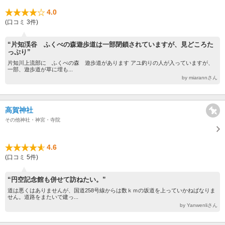
4.0
(口コミ 3件)
“片知渓谷 ふくべの森遊歩道は一部閉鎖されていますが、見どころた
っぷり”
片知川上流部に ふくべの森 遊歩道があります アユ釣りの人が入っていますが、
一部、遊歩道が草に埋も...
by miarannさん
高賀神社
その他神社・神宮・寺院
4.6
(口コミ 5件)
“円空記念館も併せて訪ねたい。”
道は悪くはありませんが、国道258号線からは数ｋｍの坂道を上っていかねばなりま
せん。道路をまたいで建っ...
by Yanwenliさん