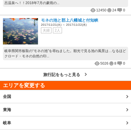
呂温泉へ！！2018年7月の豪雨の...
12450
24
0
モネの池と郡上八幡城と付知峡
2017/11/21(火) ～ 2017/11/22(水)
夫婦
2人
岐阜県関市板取の“モネの池”を尋ねました。順光で見る池の風景は…なるほど
クロード・モネの自然の印...
5026
8
0
旅行記をもっと見る
エリアを変更する
全国
東海
岐阜