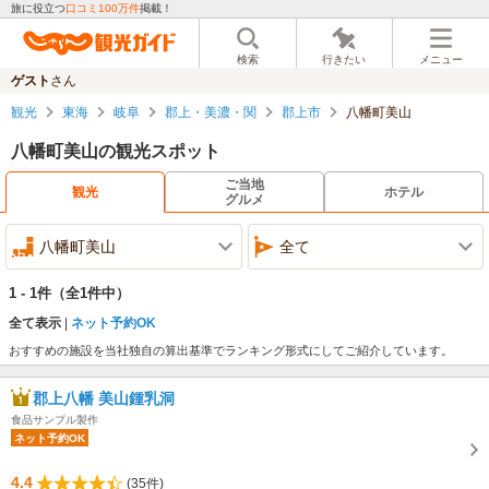
旅に役立つ
口コミ100万件
掲載！
検索
行きたい
メニュー
ゲスト
さん
観光
東海
岐阜
郡上・美濃・関
郡上市
八幡町美山
八幡町美山の観光スポット
ご当地
観光
ホテル
グルメ
八幡町美山
全て
1 - 1件
（全1件中）
全て表示
ネット予約OK
おすすめの施設を当社独自の算出基準でランキング形式にしてご紹介しています。
郡上八幡 美山鍾乳洞
食品サンプル製作
ネット予約OK
4.4
(35件)