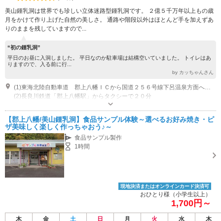
美山鍾乳洞は世界でも珍しい立体迷路型鍾乳洞です。 ２億５千万年以上もの歳
月をかけて作り上げた自然の美しさ。 通路や階段以外はほとんど手を加えずあ
りのままを残していますので...
“初の鍾乳洞”
平日のお昼に入洞しました。 平日なのか駐車場は結構空いていました。 トイレはあ
りますので、入る前に行...
by カッちゃんさん
(1)東海北陸自動車道 郡上八幡ＩＣから国道２５６号線下呂温泉方面へ車で２５分
(2)長良川鉄道「郡上八幡駅」からタクシーで２０分
開園時間：９：００～１７：００（１１、１２月は１６：００） 営業時
間：食品サンプル作り体験開催時間 ①１０：３０～ ②１２：３０～ ③
【郡上八幡/美山鍾乳洞】食品サンプル体験～選べるお好み焼き・ピ
１３：４５～ ④１５：００～ 休園日：木曜日（８月無休） 休業日：冬期
専用駐車場あり（無料）20台
ザ美味しく楽しく作っちゃおう♪～
休業（１２月中旬～３月初旬）
食品サンプル製作
1時間
現地決済またはオンラインカード決済可
おひとり様（小学生以上）
1,700円～
木
金
土
日
月
火
水
木