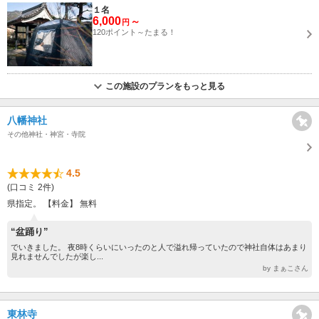
１名
6,000
～
円
120ポイント～たまる！
この施設のプランをもっと見る
八幡神社
その他神社・神宮・寺院
4.5
(口コミ 2件)
県指定。 【料金】 無料
“盆踊り”
でいきました。 夜8時くらいにいったのと人で溢れ帰っていたので神社自体はあまり
見れませんでしたが楽し...
by まぁこさん
東林寺