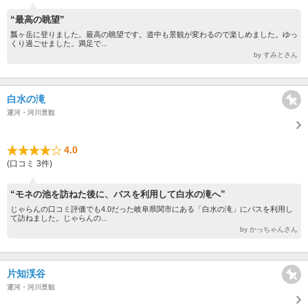
“最高の眺望”
瓢ヶ岳に登りました。最高の眺望です。道中も景観が変わるので楽しめました。ゆっ
くり過ごせました。満足で...
by すみとさん
白水の滝
運河・河川景観
4.0
(口コミ 3件)
“モネの池を訪ねた後に、バスを利用して白水の滝へ”
じゃらんの口コミ評価でも4.0だった岐阜県関市にある「白水の滝」にバスを利用し
て訪ねました。じゃらんの...
by かっちゃんさん
片知渓谷
運河・河川景観