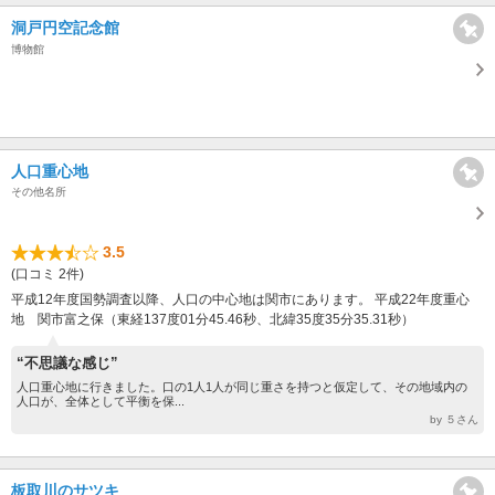
洞戸円空記念館
博物館
人口重心地
その他名所
3.5
(口コミ 2件)
平成12年度国勢調査以降、人口の中心地は関市にあります。 平成22年度重心
地 関市富之保（東経137度01分45.46秒、北緯35度35分35.31秒）
“不思議な感じ”
人口重心地に行きました。口の1人1人が同じ重さを持つと仮定して、その地域内の
人口が、全体として平衡を保...
by ５さん
板取川のサツキ