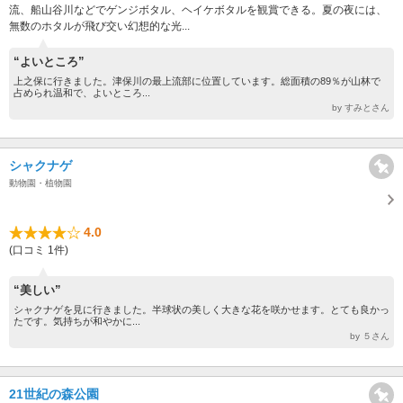
流、船山谷川などでゲンジボタル、ヘイケボタルを観賞できる。夏の夜には、
無数のホタルが飛び交い幻想的な光...
“よいところ”
上之保に行きました。津保川の最上流部に位置しています。総面積の89％が山林で
占められ温和で、よいところ...
by すみとさん
シャクナゲ
動物園・植物園
4.0
(口コミ 1件)
“美しい”
シャクナゲを見に行きました。半球状の美しく大きな花を咲かせます。とても良かっ
たです。気持ちが和やかに...
by ５さん
21世紀の森公園