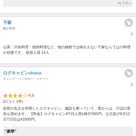
by ５さん
千家
郷土料理
山菜・川魚料理・焼肉料理など、他の旅館では味わえない千家ならではの料理
が自慢です。 収容人員 15人
ログキャビンchena
キャンプ・バンガロー・コテージ
4.0
(口コミ 1件)
自然の丸太を利用したログキャビン。施設も整っていて、窓からは、川辺の景
色も望めます。 【料金】ログキャビン8?15人用1棟37000円。土日及び8月12
日?15日は42000円。
“豪華”