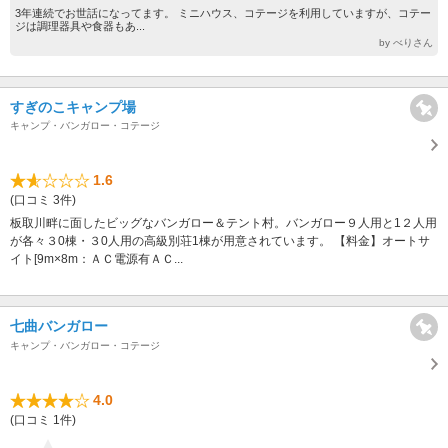
3年連続でお世話になってます。 ミニハウス、コテージを利用していますが、コテー
ジは調理器具や食器もあ...
by べりさん
すぎのこキャンプ場
キャンプ・バンガロー・コテージ
1.6
(口コミ 3件)
板取川畔に面したビッグなバンガロー＆テント村。バンガロー９人用と1２人用
が各々３0棟・３0人用の高級別荘1棟が用意されています。 【料金】オートサ
イト[9m×8m：ＡＣ電源有ＡＣ...
七曲バンガロー
キャンプ・バンガロー・コテージ
4.0
(口コミ 1件)