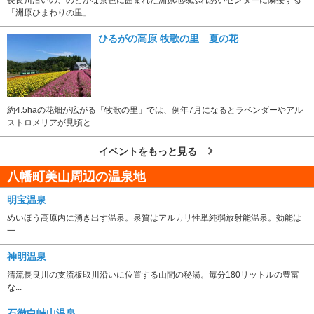
「洲原ひまわりの里」...
ひるがの高原 牧歌の里 夏の花
約4.5haの花畑が広がる「牧歌の里」では、例年7月になるとラベンダーやアル
ストロメリアが見頃と...
イベントをもっと見る
八幡町美山周辺の温泉地
明宝温泉
めいほう高原内に湧き出す温泉。泉質はアルカリ性単純弱放射能温泉。効能は
一...
神明温泉
清流長良川の支流板取川沿いに位置する山間の秘湯。毎分180リットルの豊富
な...
石徹白峠山温泉