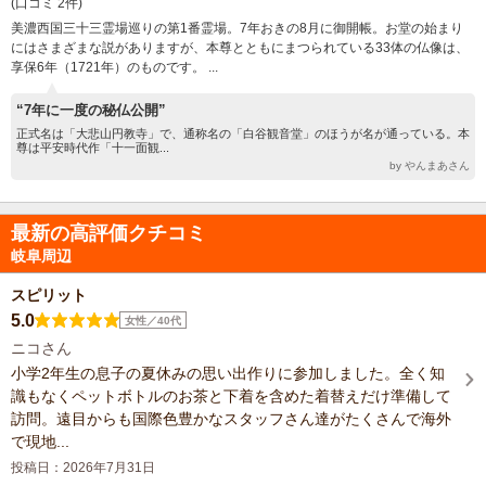
(口コミ 2件)
美濃西国三十三霊場巡りの第1番霊場。7年おきの8月に御開帳。お堂の始まり
にはさまざまな説がありますが、本尊とともにまつられている33体の仏像は、
享保6年（1721年）のものです。 ...
“7年に一度の秘仏公開”
正式名は「大悲山円教寺」で、通称名の「白谷観音堂」のほうが名が通っている。本
尊は平安時代作「十一面観...
by やんまあさん
最新の高評価クチコミ
岐阜周辺
スピリット
5.0
女性／40代
ニコさん
小学2年生の息子の夏休みの思い出作りに参加しました。全く知
識もなくペットボトルのお茶と下着を含めた着替えだけ準備して
訪問。遠目からも国際色豊かなスタッフさん達がたくさんで海外
で現地...
投稿日：2026年7月31日