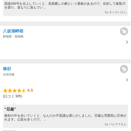
国道256号を北上していくと、高賀癒しの郷という看板があるので、右折して板取川
を渡り、道なりに進んでい...
by オイロパさん
八坂湖畔桜
動物園・植物園
株杉
自然現象
4.5
(口コミ 9件)
“荘厳”
株杉の中を歩いていくと、なんだか不思議な感じがしました。荘厳な雰囲気に圧倒さ
れます。山道を歩くので、...
by パムママさん