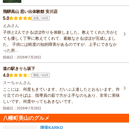
飛騨高山 思い出体験館 安川店
5.0
女性／40代
えみさん
子供と2人でさるぼぼ作りを体験しました。教えてくれた方がと
ても優しく丁寧に教えてくれて、素敵なさるぼぼが完成しまし
た。 子供には軽度の知的障害があるのですが、上手にできなか
った所...
投稿日：2026年7月28日
道の駅きりら坂下
4.0
男性／60代
スーちゃんさん
ここには、何度もきています。だいぶ上達したとおもいます。作
り立てのそばは、指導員の茹で方が上手なのもあり、非常に美味
しいです。何度やってもあきないです。
投稿日：2026年7月28日
八幡町美山のグルメ
喫茶KARKO