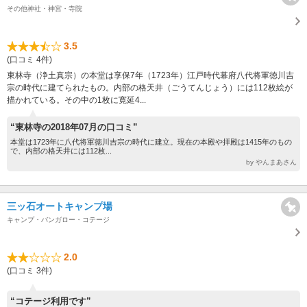
その他神社・神宮・寺院
3.5
(口コミ 4件)
東林寺（浄土真宗）の本堂は享保7年（1723年）江戸時代幕府八代将軍徳川吉
宗の時代に建てられたもの。内部の格天井（ごうてんじょう）には112枚絵が
描かれている。その中の1枚に寛延4...
“東林寺の2018年07月の口コミ”
本堂は1723年に八代将軍徳川吉宗の時代に建立。現在の本殿や拝殿は1415年のもの
で、内部の格天井には112枚...
by やんまあさん
三ッ石オートキャンプ場
キャンプ・バンガロー・コテージ
2.0
(口コミ 3件)
“コテージ利用です”