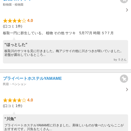
動物園・植物園
4.0
(口コミ 1件)
板取一円に群生している。 植物 その他 サツキ 5月?7月 時期 ５?７月
“ほっとした”
板取川のサツキを見に行きました。梅アジサイの他に川さつきが咲いていました。
岩盤が露出しているところ...
by ５さん
プライベートホステルYAMAME
民宿・ペンション
4.0
(口コミ 1件)
“川魚”
プライベートホステルYAMAMEに行きました。美味しいものが食べたいならここが
おすすめです。川魚をたくさん...