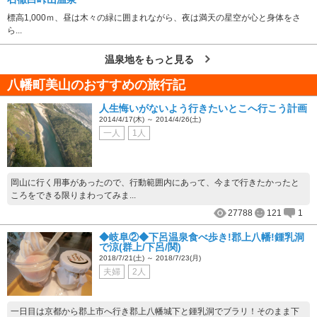
標高1,000ｍ、昼は木々の緑に囲まれながら、夜は満天の星空が心と身体をさ
ら...
温泉地をもっと見る
八幡町美山のおすすめの旅行記
人生悔いがないよう行きたいとこへ行こう計画
2014/4/17(木) ～ 2014/4/26(土)
一人
1人
岡山に行く用事があったので、行動範囲内にあって、今まで行きたかったと
ころをできる限りまわってみま...
27788
121
1
◆岐阜②◆下呂温泉食べ歩き!郡上八幡!鍾乳洞
で涼(群上/下呂/関)
2018/7/21(土) ～ 2018/7/23(月)
夫婦
2人
一日目は京都から郡上市へ行き郡上八幡城下と鍾乳洞でブラリ！そのまま下