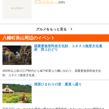
-.-
(0件)
グルメをもっと見る
八幡町美山周辺のイベント
国重要無形民俗文化財、ユネスコ無形文化遺
産 郡上おどり
400年以上前の江戸時代から城下町郡上八幡に伝わり、国重要無形民俗文化
財、ユネスコ無形文化遺...
洲原ひまわりの里 夏真っ盛り
長良川沿いの、のどかな景色に囲まれた洲原地域ふれあいセンターに隣接する