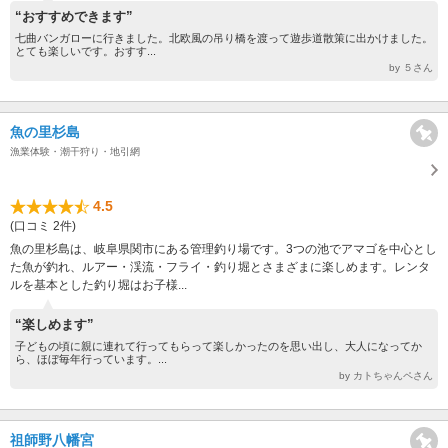
“おすすめできます”
七曲バンガローに行きました。北欧風の吊り橋を渡って遊歩道散策に出かけました。
とても楽しいです。おすす...
by ５さん
魚の里杉島
漁業体験・潮干狩り・地引網
4.5
(口コミ 2件)
魚の里杉島は、岐阜県関市にある管理釣り場です。3つの池でアマゴを中心とし
た魚が釣れ、ルアー・渓流・フライ・釣り堀とさまざまに楽しめます。レンタ
ルを基本とした釣り堀はお子様...
“楽しめます”
子どもの頃に親に連れて行ってもらって楽しかったのを思い出し、大人になってか
ら、ほぼ毎年行っています。...
by カトちゃんペさん
祖師野八幡宮