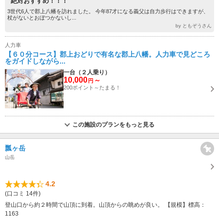
“絶対おすすめ！！！”
3世代6人で郡上八幡を訪れました。 今年87才になる義父は自力歩行はできますが、
杖がないとおぼつかないし...
by ともぞうさん
人力車
【６０分コース】郡上おどりで有名な郡上八幡。人力車で見どころ
をガイドしながら...
一台（２人乗り）
10,000
～
円
200ポイント～たまる！
この施設のプランをもっと見る
瓢ヶ岳
山岳
4.2
(口コミ 14件)
登山口から約２時間で山頂に到着。山頂からの眺めが良い。 【規模】標高：
1163