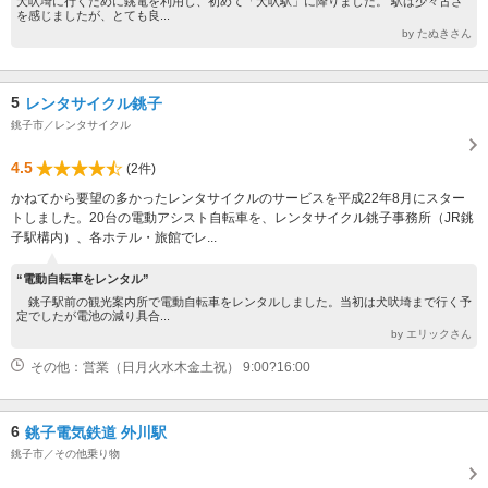
犬吠埼に行くために銚電を利用し、初めて「犬吠駅」に降りました。 駅は少々古さ
を感じましたが、とても良...
by たぬきさん
5
レンタサイクル銚子
銚子市／レンタサイクル
4.5
(2件)
かねてから要望の多かったレンタサイクルのサービスを平成22年8月にスター
トしました。20台の電動アシスト自転車を、レンタサイクル銚子事務所（JR銚
子駅構内）、各ホテル・旅館でレ...
“電動自転車をレンタル”
銚子駅前の観光案内所で電動自転車をレンタルしました。当初は犬吠埼まで行く予
定でしたが電池の減り具合...
by エリックさん
その他：営業（日月火水木金土祝） 9:00?16:00
6
銚子電気鉄道 外川駅
銚子市／その他乗り物