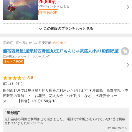
26,800
～
円
536ポイント～たまる！
即時予約OK
この施設のプランをもっと見る
長柄町（長生郡）からの目安距離
約40.4km
船宿西野屋(屋形船西野屋丸/江戸もんじゃ武蔵丸/釣り船西野屋)
江戸川区／クルーズ・クルージング
ネット予約OK
3.8
(口コミ 9件)
船宿西野屋では屋形船と釣り船をご利用いただけます ▼屋形船 西野屋丸 ・季
節限定の運航・・・お花見、花火大会、ハゼ釣り など ・各種宴会コー
ス・・・【和食】120分/150分/18...
“屋形船”
先日会社の同僚と利用させて頂きました。 電話での対応が行われていない旨は掲載
されていましたのでメール...
by chu.muさん