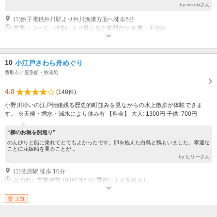
by mizukiさん
(1)銚子電鉄外川駅より外川漁港方面へ徒歩5分
営業：コース・時期により異なる※要問合せ 休業：不定休
10
小江戸さわら舟めぐり
香取市／屋形船・納涼船
4.0
(148件)
小野川沿いの江戸情緒残る歴史的町並みを見ながらの水上散歩が体験できま
す。 ※天候・増水・減水により休み有 【料金】 大人: 1300円 子供: 700円
“柳のお堀を船巡り”
のんびりと船に乗れてとてもよかったです。卵を抱えた白鳥と鴨もいました。幸運な
ことに花嫁船を見ることが...
by ヒリーさん
(1)佐原駅 徒歩 10分
その他：営業時間 10:00?16:00 季節により変更あり
王道