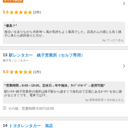
ネット予約OK
5.0
(2件)
“最高？”
海沿いを走りながら犬吠埼へ 風が気持ちよく最高でした。店員さんの感じも良く銚
子に来たら絶対借りた方が...
by フッピーさん
13
駅レンタカー 銚子営業所（セルフ専用）
銚子市／レンタカー
5.0
(1件)
“営業時間→9:00～19:00。定休日→年中無休。ｸﾚｼﾞｯﾄｶｰﾄﾞ→使用可能”
駅ﾚﾝﾀｶｰ銚子営業所の場所は銚子駅から超すぐで改札出て正面にあるﾛｰﾀﾘｰを右に曲
がるとすぐです。電車ではｱｸ...
by 世田谷区等々力の住人さん
その他：営業時間 9:00?18:00
14
トヨタレンタカー 旭店