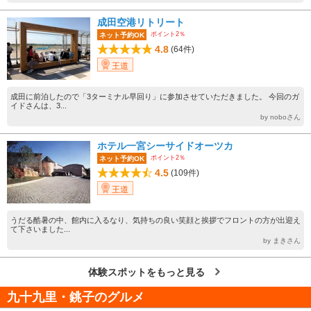
成田空港リトリート
ポイント2％
ネット予約OK
4.8
(64件)
王道
成田に前泊したので「3ターミナル早回り」に参加させていただきました。 今回のガ
イドさんは、3...
by noboさん
ホテル一宮シーサイドオーツカ
ポイント2％
ネット予約OK
4.5
(109件)
王道
うだる酷暑の中、館内に入るなり、気持ちの良い笑顔と挨拶でフロントの方が出迎え
て下さいました...
by まきさん
体験スポットをもっと見る
九十九里・銚子のグルメ