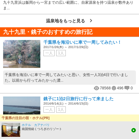
九十九里浜は飯岡から一宮までの広い範囲に、自家源泉を持つ温泉が数件あり
ま...
温泉地をもっと見る
九十九里・銚子のおすすめの旅行記
千葉県を海沿いに車で一周してみたい！
2017/1/26(木) ～ 2017/1/29(日)
一人
1人
千葉県を海沿いに車で一周してみたいと思い、女性一人3泊4日で行いまし
た。以前から行ってみたかった濃...
78568
496
0
銚子に1泊2日旅行に行って来ました
2014/6/14(土) ～ 2014/6/15(日)
一人
1人
千葉県の注目の宿・ホテル[PR]
ホテル カアナパリ
南国情緒くつろぎのリゾート
銚子に1泊2日旅行に行って来ました。銚子駅まで電車で行き、観光地間の移
動は岬めぐりシャトルバスの2日...