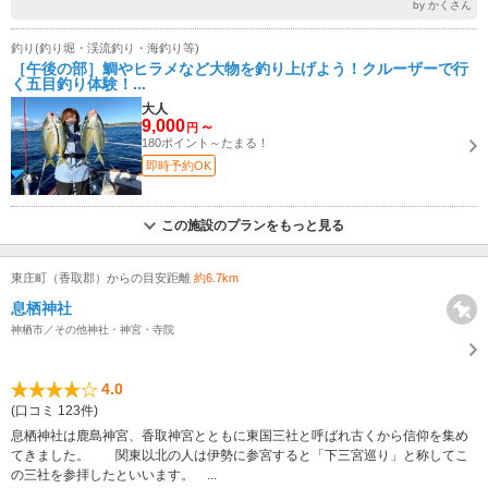
by かくさん
釣り(釣り堀・渓流釣り・海釣り等)
［午後の部］鯛やヒラメなど大物を釣り上げよう！クルーザーで行
く五目釣り体験！...
大人
9,000
～
円
180ポイント～たまる！
即時予約OK
この施設のプランをもっと見る
東庄町（香取郡）からの目安距離
約6.7km
息栖神社
神栖市／その他神社・神宮・寺院
4.0
(口コミ 123件)
息栖神社は鹿島神宮、香取神宮とともに東国三社と呼ばれ古くから信仰を集め
てきました。 関東以北の人は伊勢に参宮すると「下三宮巡り」と称してこ
の三社を参拝したといいます。 ...