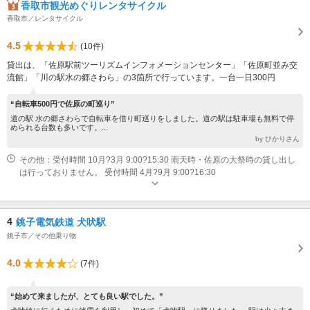
香取市観光めぐりレンタサイクル
香取市／レンタサイクル
4.5
(10件)
貸出は、「佐原駅前ツーリズムインフォメーションセンター」「佐原町並み交
流館」「川の駅水の郷さわら」の3箇所で行っています。一台一日300円
“自転車500円で佐原の町巡り”
道の駅 水の郷さわらで自転車を借り町巡りをしました。道の駅は駐車場も無料で停
められる台数も多いです。...
by ひかりさん
その他：受付時間 10月?3月 9:00?15:30 雨天時・佐原の大祭時の貸し出し
は行っておりません。 受付時間 4月?9月 9:00?16:30
4
銚子電気鉄道 犬吠駅
銚子市／その他乗り物
4.0
(7件)
“始めて来ましたが、とても良い駅でした。”