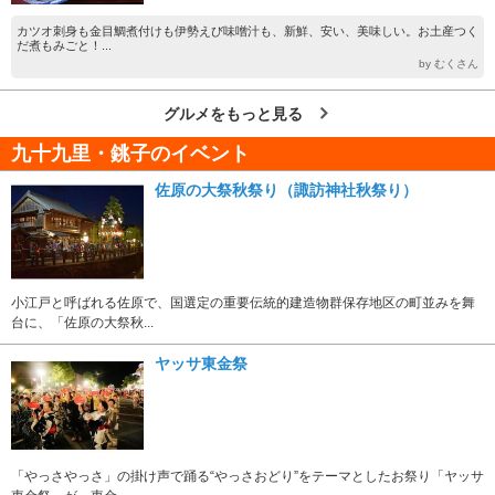
カツオ刺身も金目鯛煮付けも伊勢えび味噌汁も、新鮮、安い、美味しい。お土産つく
だ煮もみごと！...
by むくさん
グルメをもっと見る
九十九里・銚子のイベント
佐原の大祭秋祭り（諏訪神社秋祭り）
小江戸と呼ばれる佐原で、国選定の重要伝統的建造物群保存地区の町並みを舞
台に、「佐原の大祭秋...
ヤッサ東金祭
「やっさやっさ」の掛け声で踊る“やっさおどり”をテーマとしたお祭り「ヤッサ