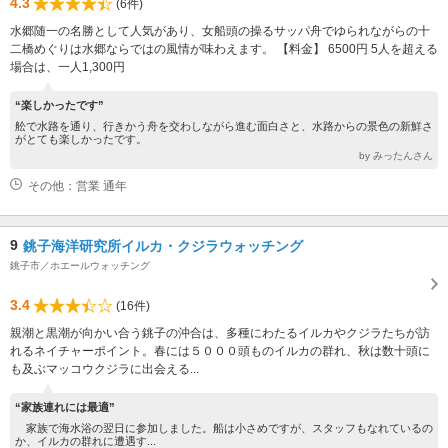
4.3
(6件)
水郷随一の名勝として人気があり、女船頭の操るサッパ舟でゆられながらの十
二橋めぐりは水郷ならではの風情が味わえます。 【料金】 6500円 5人を超える
場合は、一人1,300円
“楽しかったです”
舩で水路を通り、行きかう舟を交わしながら進む面白さと、水路からの景色の新鮮さ
がとても楽しかったです。
by みったんさん
その他：営業 通年
9
銚子海洋研究所イルカ・クジラウォッチング
銚子市／ホエールウォッチング
3.4
(16件)
親潮と黒潮が向かい合う銚子の沖合は、多種にわたるイルカやクジラたちが訪
れるネイチャーポイント。春には５０００頭ものイルカの群れ、秋は数十頭に
も及ぶマッコウクジラに出会える...
“家族連れには最適”
家族で海水浴の翌日に参加しました。船は小さめですが、スタッフもなれているの
か、イルカの群れに遭遇す...