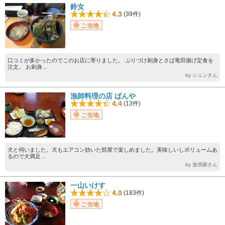
鈴女
4.3
(39件)
ご当地
口コミが多かったのでこのお店に寄りました。 ぶりづけ刺身とさば竜田揚げ定食を
注文。 お刺身...
by シュンさん
漁師料理の店 ばんや
4.4
(13件)
ご当地
犬と伺いました。犬もエアコン効いた部屋で楽しめました。美味しいしボリュームあ
るので大満足 ...
by 放浪癖さん
一山いけす
4.0
(183件)
ご当地