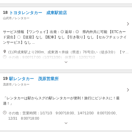
18
トヨタレンタカー 成東駅前店
山武市／レンタカー
サービス情報 【ワンウェイ】出発：◎ 返却：◎ 県内外共に可能 【ETCカー
ド貸出】〇 【送迎】なし 【配車】なし 【引き取り】なし 【セルフチェックイ
ンサービス】なし ...
(1)JR成東駅より280m、成東酒々井線（県道）76号沿い（徒歩3分） 【マップコード】137079377*74
その他：9:00?17:00（1/3?12/30） 休業日：12/31?1/2
19
駅レンタカー 茂原営業所
茂原市／レンタカー
「レンタカーは駅からスグの駅レンタカーが便利！旅行にビジネスに！最
適！」
その他：営業時間：1/1?1/3 9:00?18:00、1/4?12/30 8:00?20:00、
12/31 8:00?18:00