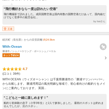
“飛行機好きなら一度は訪れたい空港”
飛行機撮影で訪れました。成田国際空港は国内有数の国際空港だけあって、国内線だ
けでなく世界中の航空会社...
by Issiさん
王道
睦沢町（長生郡）からの目安距離
約24.9km
With‐Ocean
勝浦市／シュノーケリング・ボートシュノーケル
ネット予約OK
4.7
(口コミ 39件)
WITH OCEAN（ウィズオーシャン）は千葉県勝浦市の「勝浦マリンハーバー」
から出船します。 勝浦湾周辺の風光明媚な海域で、初心者向けの船釣りをメイ
ンにご案内しております。 英国...
“こどもと一緒に楽しめます！”
船釣り初体験の息子（小学3年生）と2人で参加しました。 最初のスポットは釣れま
せんでしたが、次のスポッ...