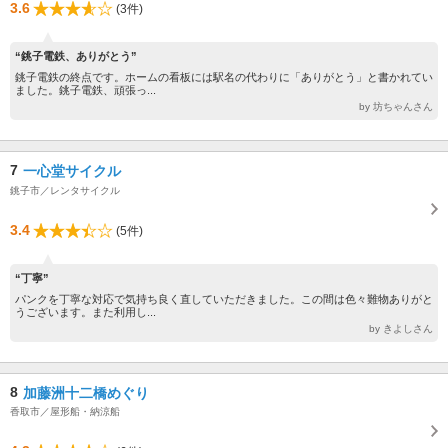
3.6
(3件)
“銚子電鉄、ありがとう”
銚子電鉄の終点です。ホームの看板には駅名の代わりに「ありがとう」と書かれてい
ました。銚子電鉄、頑張っ...
by 坊ちゃんさん
7
一心堂サイクル
銚子市／レンタサイクル
3.4
(5件)
“丁寧”
パンクを丁寧な対応で気持ち良く直していただきました。この間は色々難物ありがと
うございます。また利用し...
by きよしさん
8
加藤洲十二橋めぐり
香取市／屋形船・納涼船