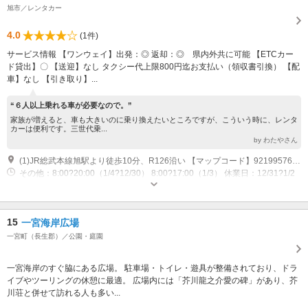
旭市／レンタカー
4.0
(1件)
サービス情報 【ワンウェイ】出発：◎ 返却：◎ 県内外共に可能 【ETCカー
ド貸出】〇 【送迎】なし タクシー代上限800円迄お支払い（領収書引換） 【配
車】なし 【引き取り】...
“６人以上乗れる車が必要なので。”
家族が増えると、車も大きいのに乗り換えたいところですが、こういう時に、レンタ
カーは便利です。三世代乗...
by わたやさん
(1)JR総武本線旭駅より徒歩10分、R126沿い 【マップコード】92199576*03
その他：8:00?20:00（1/4?12/30） 8:00?17:00（1/3） 休業日：12/31?1/2
15
一宮海岸広場
一宮町（長生郡）／公園・庭園
一宮海岸のすぐ脇にある広場。 駐車場・トイレ・遊具が整備されており、ドラ
イブやツーリングの休憩に最適。 広場内には「芥川龍之介愛の碑」があり、芥
川荘と併せて訪れる人も多い...