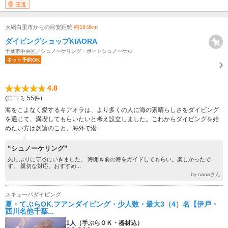
王道
大網白里市からの目安距離
約19.9km
ダイビングショップKIAORA
千葉市中央区／シュノーケリング・ボートシュノーケル
ネット予約OK
4.8
(口コミ 55件)
海をこよなく愛するキアオラは、より多くの人に海の素晴らしさをダイビング
を通じて、満喫してもらいたいと考え設立しました。これからダイビングを始
めたい方は勿論のこと、海外で潜...
“シュノーケリング”
久しぶりに守谷にいきました。 海開き前の海をガイドしてもらい。楽しかったで
す。 親切な対応、おすすめ...
by nanaさん
スキューバダイビング
夏・てぶらOK.フアンダイビング・少人数・最大3（4）名【伊戸・
西川名他千葉...
1人（手ぶらＯＫ・器材込）