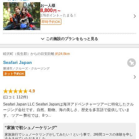
お一人様
8,800
～
円
176ポイント～たまる！
即時予約OK
この施設のプランをもっと見る
睦沢町（長生郡）からの目安距離
約24.8km
Seafari Japan
勝浦市／クルーズ・クルージング
ネット予約OK
4.9
(口コミ 112件)
Seafari Japan LLC Seafari Japanは海洋アドベンチャーツアーに特化したクル
ージング会社です。自然、動物、海の美しさ、歴史を多言語で提供していま
す。 ツアー 弊社では、8つ...
“家族で初シュノーケリング”
家族旅行でシュノーケリングがしてみたい！という事で、2時間コースの体験を申し
込みさせていただきました...