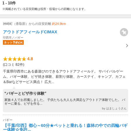
1 - 10件
※掲載されている目安距離は役所・役場からの距離になります。
神崎町（香取郡）からの目安距離
約24.9km
アウトドアフィールドCIMAX
印西市／バギー
ネット予約OK
4.8
(口コミ 82件)
千葉県印西市にある森遊びのできるアウトドアフィールド。 サバイバルゲー
ム、バギー体験、ピザ焼き体験、薪割り体験、カーステイ、キャンプ、カフェ
＆Barなどサービス満点！ 広大...
“バギーとピザ作り体験”
家族４人でお邪魔しました。 子供たちも大人も大満足なアウトドア体験でした。 バ
ギーに乗る、ピザを作る...
by はましょうさん
バギー
【千葉/印西】都心～60分★ペットと乗れる！森林の中での四輪バギ
ー体験☆免許...