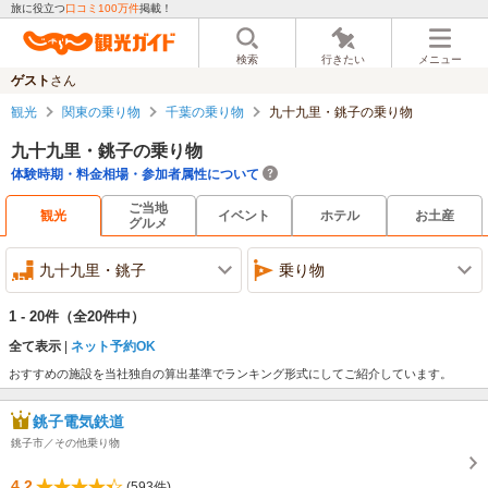
旅に役立つ
口コミ100万件
掲載！
検索
行きたい
メニュー
ゲスト
さん
観光
関東の乗り物
千葉の乗り物
九十九里・銚子の乗り物
九十九里・銚子の乗り物
体験時期・料金相場・参加者属性について
ご当地
観光
イベント
ホテル
お土産
グルメ
九十九里・銚子
乗り物
1 - 20件
（全20件中）
全て表示
ネット予約OK
おすすめの施設を当社独自の算出基準でランキング形式にしてご紹介しています。
銚子電気鉄道
銚子市／その他乗り物
4.2
(593件)