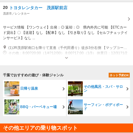
20
トヨタレンタカー 茂原駅前店
茂原市／レンタカー
サービス情報 【ワンウェイ】出発：◎ 返却：◎ 県内外共に可能 【ETCカー
ド貸出】〇 【送迎】なし 【配車】なし 【引き取り】なし 【セルフチェックイ
ンサービス】なし ...
(1)JR茂原駅南口を降りて直進（千代田通り）徒歩3分右側 【マップコード】130621497*16
その他：8:00?20:00（1/4?12/30） 8:00?17:00（1/3） 休業日：12/31?1/2
千葉でおすすめの遊び・体験ジャンル
ネット予約OK
その他風呂・スパ・サロ
日帰り温泉
ン
サーフィン・ボディボー
BBQ・バーベキュー場
ド
その他エリアの乗り物スポット