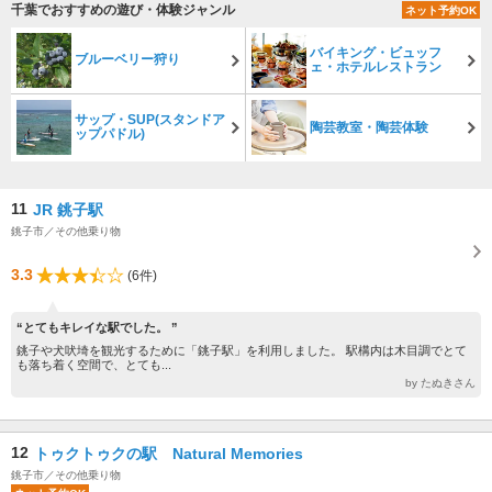
千葉でおすすめの遊び・体験ジャンル
ネット予約OK
バイキング・ビュッフ
ブルーベリー狩り
ェ・ホテルレストラン
サップ・SUP(スタンドア
陶芸教室・陶芸体験
ップパドル)
11
JR 銚子駅
銚子市／その他乗り物
3.3
(6件)
“とてもキレイな駅でした。 ”
銚子や犬吠埼を観光するために「銚子駅」を利用しました。 駅構内は木目調でとて
も落ち着く空間で、とても...
by たぬきさん
12
トゥクトゥクの駅 Natural Memories
銚子市／その他乗り物