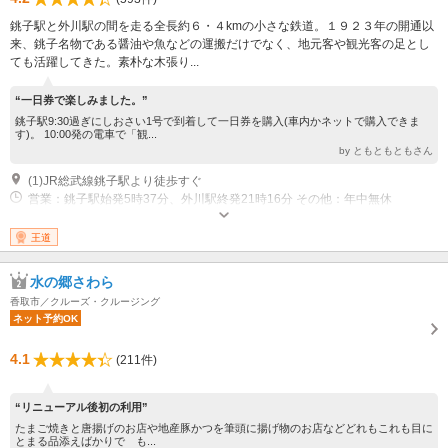
銚子駅と外川駅の間を走る全長約６・４kmの小さな鉄道。１９２３年の開通以
来、銚子名物である醤油や魚などの運搬だけでなく、地元客や観光客の足とし
ても活躍してきた。素朴な木張り...
“一日券で楽しみました。”
銚子駅9:30過ぎにしおさい1号で到着して一日券を購入(車内かネットで購入できま
す)。 10:00発の電車で「観...
by ともともともさん
(1)JR総武線銚子駅より徒歩すぐ
営業：銚子駅始発5時37分、外川駅終発21時16分 その他：年中無休
王道
水の郷さわら
香取市／クルーズ・クルージング
ネット予約OK
4.1
(211件)
“リニューアル後初の利用”
たまご焼きと唐揚げのお店や地産豚かつを筆頭に揚げ物のお店などどれもこれも目に
とまる品添えばかりで も...