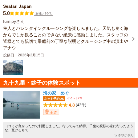
Seafari Japan
5.0
女性／60代
fumipyさん
主人とバレンタインクルージングを楽しみました。天気も良く海
からでしか観ることのできない絶景に感動しました。スタッフの
皆様とても親切で乗船前の丁寧な説明とクルージング中の演出や
アナウ...
投稿日：2026年2月15日
九十九里・銚子の体験スポット
海の家 めぐ
ポイント2％
ネット予約OK
4.8
(42件)
王道
口コミが良かったので利用しました。行ってみて納得。千葉の親類の家に行ったよう
な、寛げるもて...
by さやかさん