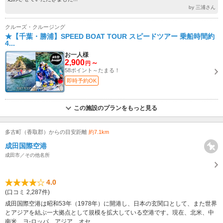
by 三浦さん
クルーズ・クルージング
★【千葉・勝浦】SPEED BOAT TOUR スピードツアー 乗船時間約
4...
お一人様
2,900
～
円
58ポイント～たまる！
即時予約OK
この施設のプランをもっと見る
多古町（香取郡）からの目安距離
約7.1km
成田国際空港
成田市／その他名所
4.0
(口コミ 2,287件)
成田国際空港は昭和53年（1978年）に開港し、日本の玄関口として、また世界
とアジアを結ぶ一大拠点として規模を拡大している空港です。現在、北米、中
南米、ヨ-ロッパ、アジア、オセ...