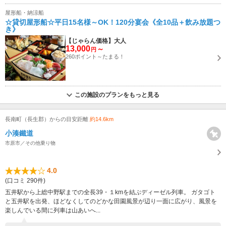
屋形船・納涼船
☆貸切屋形船☆平日15名様～OK！120分宴会《全10品＋飲み放題つ
き》
【じゃらん価格】大人
13,000
～
円
260ポイント～たまる！
この施設のプランをもっと見る
長南町（長生郡）からの目安距離
約14.6km
小湊鐵道
市原市／その他乗り物
4.0
(口コミ 290件)
五井駅から上総中野駅までの全長39・１kmを結ぶディーゼル列車。 ガタゴト
と五井駅を出発、ほどなくしてのどかな田園風景が辺り一面に広がり、風景を
楽しんでいる間に列車は山あいへ...