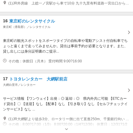
(1)JR外房線 上総一ノ宮駅から車で10分 九十九里有料道路一宮出口からすぐ
16
東庄町のレンタサイクル
東庄町（香取郡）／レンタサイクル
東庄町の観光スポットをスポーツタイプの自転車や電動アシスト付自転車でち
ょっと遠くまで走ってみませんか。貸出は事前予約が必要となります。また、
貸し出しには身分証明書のご提示...
その他：休館日（月木） 受付時間 9:00?16:00
17
トヨタレンタカー 大網駅前店
大網白里市／レンタカー
サービス情報 【ワンウェイ】出発：◎ 返却：◎ 県内外共に可能 【ETCカー
ド貸出】〇 【送迎】なし 【配車】なし 【引き取り】なし 【セルフチェックイ
ンサービス】なし ...
(1)JR大網駅より徒歩3分、ロータリー側に出て直進250m、千葉銀行向い 【マップコード】27083150*63
その他：8:00?17:00（1/3） 8:00?20:00（1/4?12/30） 休業日：12/31?1/2