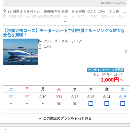
by ぱあちゃんさん
(1)国道３５６号沿い。東関東自動車道・佐原香取I.Cより 10分、圏央道・神崎I.Cより 20分
営業時間：道の駅（特産品直売所、カフェ）8:00～18:00、眺望レストラン
9:00～16:00（年中無休、施設点検日等を除く） 営業時間：川の駅 マリー
ナ 9:00～日没（スロープ＆係留 1800円/1艇1日、係留のみ 500円/回） 営
専用駐車場あり（無料）372台 普通車314台、EV１台、大型車25台、身障者用5台、自動二輪車22台
【水郷大橋コース】モーターボートで利根川クルージング☆雄大な
業時間：川の駅 レンタサイクル 500円／日 9:00～17:00（貸し出しは
景色を満喫！
16:00まで） 営業時間：川の駅 遊覧船 9:00～15:00（大人1000円、小学
クルーズ・クルージング
生500円、未就学児は無料） 休業日：川の駅 月曜日（祝日のときは翌
15分
日）、年末年始、施設点検日
オンラインカード決済専用
大人（中学生以上）
1,000円～
土
日
月
火
水
木
金
土
8/8
8/9
8/10
8/11
8/12
8/13
8/14
8/15
この施設のプランをもっと見る