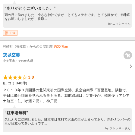
“ありがとうございました。”
雨の日に訪れました。小さな神社ですが、とてもステキです。とても静かで、御朱印
をお願いしましたが、香取...
by ニッシーさん
王道
神崎町（香取郡）からの目安距離
約30.7km
茨城空港
小美玉市／その他名所
3.9
(口コミ 348件)
２０１０年３月開港の北関東初の国際空港。航空自衛隊「百里基地」隣接で、
平日は飛行訓練を見られる事もある。就航路線は、定期便が、韓国便（アシア
ナ航空・仁川が週７便）、神戸便...
“駐車場無料”
久しぶりに訪問しました。駐車場は無料で沢山の車が止まっており、県外ナンバーの
車が目立って多いようです...
by ジャッキーさん