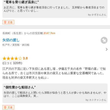
“電車を乗り継ぎ温泉に”
お正月に、電車を乗り継ぎ養老渓谷に行ってきました。 五井駅から養老渓谷までの
んびりと、と思っていまし...
by かずさんさん
王道
長柄町（長生郡）からの目安距離
約47.7km
矢切の渡し
松戸市／屋形船・納涼船
3.8
(口コミ 320件)
江戸川の下流に近い下矢切にある渡し場，伊藤左千夫の名作『野菊の墓』で知
られる所で，古くは市川方面や東京の柴又とを結ぶ重要な交通機関であった。
現在も対岸の柴又帝釈天とを結ぶ...
“個性豊かな船頭さん”
矢切の渡しで船頭さんと聞いたら演歌が似合うと思う人が多いかも知れませんが、や
はり、ここは葛飾柴又。寅...
by カトチャンさん
王道