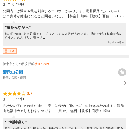
(口コミ 73件)
公園内には温泉や足を刺激するデコボコがあります。是非裸足で歩いてみて
は？身体が健康になること間違いなし。 【料金】 無料 【規模】面積：921.73
“海をみながら”
海の目の前にある足湯です。広々として大人数が入れます。 訪れた時は私達を含め
て４人。のんびりと海を見...
by chicoさん
王道
伊東市からの目安距離
約17.2km
源氏山公園
長岡／公園・庭園
3.7
(口コミ 22件)
赤松林の間に散歩道が通り、春には桜が山頂いっぱいに咲きみだれます。源氏
山七福神めぐりもおすすめです。 【料金】 無料 【規模】面積：19ha
“七福神巡り”
源氏山公園と周辺に祀られら七福神巡りをしてきました。徒歩で周ると3時間、車を