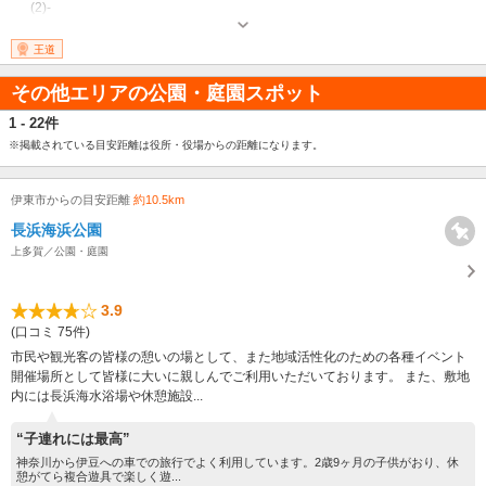
(2)-
王道
その他エリアの公園・庭園スポット
1 - 22件
※掲載されている目安距離は役所・役場からの距離になります。
伊東市からの目安距離
約10.5km
長浜海浜公園
上多賀／公園・庭園
3.9
(口コミ 75件)
市民や観光客の皆様の憩いの場として、また地域活性化のための各種イベント
開催場所として皆様に大いに親しんでご利用いただいております。 また、敷地
内には長浜海水浴場や休憩施設...
“子連れには最高”
神奈川から伊豆への車での旅行でよく利用しています。2歳9ヶ月の子供がおり、休
憩がてら複合遊具で楽しく遊...