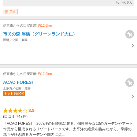
by うめさん
王道
伊東市からの目安距離
約12.6km
市民の森 浮橋（グリーンランド大仁）
浮橋／公園・庭園
伊東市からの目安距離
約12.9km
ACAO FOREST
上多賀／公園・庭園
ネット予約OK
3.9
(口コミ 747件)
「ACAO FOREST」20万坪の丘陵地に在る、個性豊かな13のガーデンやアート
作品から構成されるリゾートパークです。太平洋の絶景を臨みながら、季節の
花々が咲き誇るガーデンや園内に点...