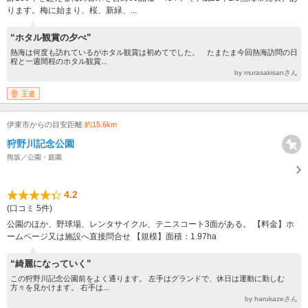
ります。梅に始まり、桜、新緑、...
“ホタル観賞の夕べ”
熱海は何度も訪れているがホタル観賞は初めてでした。 たまたま今回熱海訪問の日
程と一週間程のホタル観賞...
by murasakisanさん
王道
伊東市からの目安距離
約15.6km
狩野川記念公園
熊坂／公園・庭園
4.2
(口コミ 5件)
公園のほか、野球場、レンタサイクル、テニスコート3面がある。 【料金】ホ
ームページ又は施設へ直接問合せ 【規模】面積：1.97ha
“綺麗になっていく”
この狩野川記念公園前をよく通ります。 左手はグランドで、休日は運動に勤しむ
方々を見かけます。 右手は...
by harukazeさん