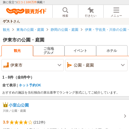
旅に役立つ
口コミ100万件
掲載！
検索
行きたい
メニュー
ゲスト
さん
観光
東海の公園・庭園
静岡の公園・庭園
伊東・宇佐美・川奈の公園
伊東市の公園・庭園
ご当地
観光
イベント
ホテル
グルメ
伊東市
公園・庭園
1 - 8件
（全8件中）
全て表示
ネット予約OK
おすすめの施設を当社独自の算出基準でランキング形式にしてご紹介しています。
小室山公園
川奈／公園・庭園
3.9
(212件)