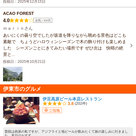
投稿日：2025年12月15日
ACAO FOREST
4.0
女性／60代
ｍａｒｉｎさん
あいにくの曇り空でしたが坂道を降りながら眺める景色はどこも
素敵で ちょうどハロウィンシーズンで木の飾り付けも楽しめま
した シーズンごとにきてみたい場所です ぜひ次は 快晴の絶
景と...
投稿日：2025年10月21日
伊東市のグルメ
伊豆高原ビール本店レストラン
3.8
(202件)
ご当地
普段は肉派の私ですが、アジフライと地ビールが飲みたくて旅の楽しみに行きまし
た。本日のおすす...