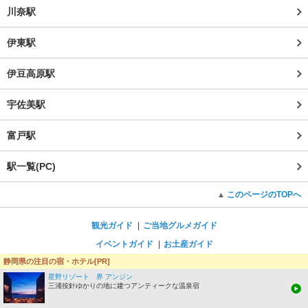
川奈駅
伊東駅
伊豆高原駅
宇佐美駅
富戸駅
駅一覧(PC)
このページのTOPへ
観光ガイド
ご当地グルメガイド
イベントガイド
お土産ガイド
静岡県の注目の宿・ホテル[PR]
みんなの旅行記
星野リゾート 界 アンジン
じゃらんTOPへ
三浦按針ゆかりの地に建つアンティークな温泉宿
表示：
スマートフォン版
PC版