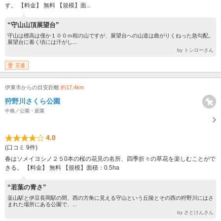
す。 【料金】 無料 【規模】面...
“守山山頂展望台”
守山は標高は僅か１００ｍ程の山ですが、展望台への山道は曲がりくねった急勾配。
展望台に着く頃には汗がし...
by トシローさん
王道
伊東市からの目安距離
約17.4km
狩野川さくら公園
中條／公園・庭園
4.0
(口コミ 9件)
春はソメイヨシノ２５0本の桜の花見の名所、四季折々の草花を楽しむことがで
きる。 【料金】 無料 【規模】面積：0.5ha
“若葉の青さ”
韮山駅と伊豆長岡駅の間、西の方角に見える守山という丘陵とその西の狩野川にはさ
まれた場所にある公園で、...
by さとけんさん