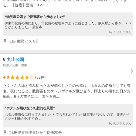
る。 【規模】面積：0.27
“物見塚公園まで伊東駅から歩きました”
伊東市役所の隣にあり、市役所の敷地内のように感じました。伊東駅から歩き、２５
分かかりました。 最誓寺...
by こりんごさん
(1)伊東駅 バス 6分
8
丸山公園
松原／公園・庭園
4.0
(58件)
たくさんの緑と澄み切った水が調和したこの公園は、ホタルの名所としても有
名。夜になると、数百匹ものゲンジボタルが飛び交う。雨上りの晴れた日がお
勧め。6月の前半には「ほたる観...
“ホタルが飛び交う幻想的な風景”
ホタル観賞会に行ってきました とてもきれいてした 駐車場が少ないので、徒歩かタ
クシー利用がおすすめ ...
by のびさんさん
(1)JR伊東線伊東駅から徒歩20分