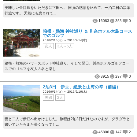
美味しい金目鯛をいただきに下田へ。 日頃の感謝を込めて、一泊二日の親孝
行旅です。 天気にも恵まれて...
16083
353
0
箱根・熱海 神社巡り ＆ 川奈ホテル大島コース
でのゴルフ
2018/2/13(火) ～ 2018/2/14(水)
友人
3人～5人
箱根・熱海のパワースポット神社巡り、そして翌日、川奈ホテルゴルフコー
スでのゴルフを友人３名と楽し...
8915
297
0
2泊3日 伊豆、絶景と山海の幸（前編）
2016/6/14(火) ～ 2016/6/16(木)
夫婦
2人
妻と二人で伊豆へ出かけました。旅程は2泊3日だけなのですが、ダラダラと
書いていたらまた長くなってし...
45806
147
2