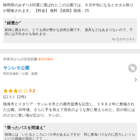
静岡県のみずべ100選に選ばれたこの公園では、６月中旬になるとホタル祭り
が開催されます。 【料金】 無料 【規模】面積：25
“緑豊か”
新緑に囲まれた、とても緑が豊かな自然公園です。 遊具などはあまりないので、子
供には不向きかも知れませ...
by なかのぶさん
伊東市からの目安距離
約14.0km
サンレモ公園
和田浜南町／公園・庭園
3.2
(口コミ 12件)
熱海市とイタリア・サンレモ市との都市提携を記念し、１９８２年に整備され
た公園。10年後、さらに手を加えて現在のような形に整えられた。目の前には
のどかに青い海が広がり、ヤシの...
“乗ったバスを間違え”
熱海には いたるところにバス停があるんですが 同じ東海バスなのに恐ろしいくら
いバス路線が混在してて ...