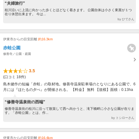
“夫婦旅行”
桂川沿いに上流に向かった歩くとほどなく着きます。 公園自体は小さく東屋が１つ
在り休憩出来ます。 今は...
by ひでさん
伊東市からの目安距離
約16.3km
赤蛙公園
修善寺／公園・庭園
3.5
(口コミ 18件)
島木健作の短編「赤蛙」の取材地。修善寺温泉駐車場のとなりにある公園で、6
月には『ほたるの夕べ』が開催される。 【料金】 無料 【規模】面積：0.13ha
“修善寺温泉街の西端”
修善寺温泉街の桂川に沿って散策して西へ向かうと、滝下橋畔に小さな公園が在りま
す。「赤蛙公園」とは、作...
by トシローさん
伊東市からの目安距離
約16.4km