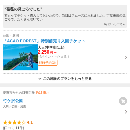
“薔薇の見ごろでした”
前もってチケット購入しておいたので、当日はスムーズに入れました。丁度薔薇の見
ごろで、たくさん咲いてい...
by はっしーさん
公園・庭園
「ACAO FOREST」特別前売り入園チケット
大人(中学生以上)
2,250
～
円
44ポイント～たまる！
即時予約OK
この施設のプランをもっと見る
伊東市からの目安距離
約13.5km
竹ケ沢公園
大川／公園・庭園
4.1
(口コミ 11件)