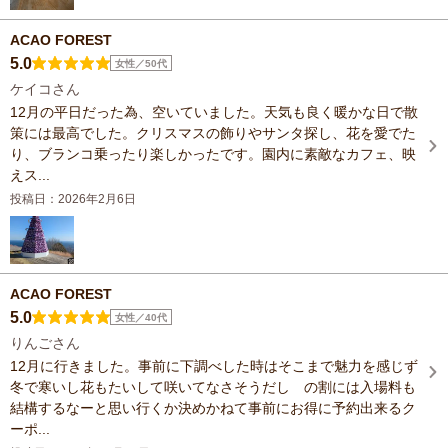
ACAO FOREST
5.0
女性／50代
ケイコさん
12月の平日だった為、空いていました。天気も良く暖かな日で散
策には最高でした。クリスマスの飾りやサンタ探し、花を愛でた
り、ブランコ乗ったり楽しかったです。園内に素敵なカフェ、映
えス...
投稿日：2026年2月6日
ACAO FOREST
5.0
女性／40代
りんごさん
12月に行きました。事前に下調べした時はそこまで魅力を感じず
冬で寒いし花もたいして咲いてなさそうだし の割には入場料も
結構するなーと思い行くか決めかねて事前にお得に予約出来るク
ーポ...