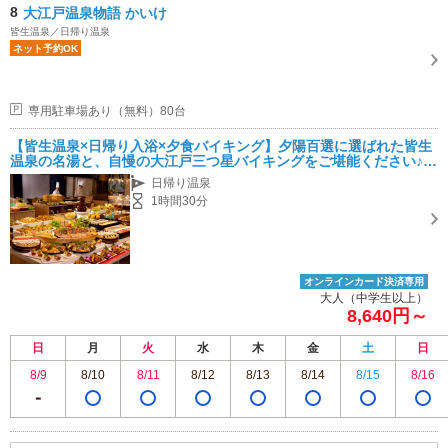
8
大江戸温泉物語 かいけ
皆生温泉／日帰り温泉
ネット予約OK
専用駐車場あり（無料）80台
【皆生温泉×日帰り入浴×夕食バイキング】夕陽百選に選ばれた皆生
温泉の名湯と、自慢の大江戸三つ星バイキングをご堪能ください♪~
女性・カップル・ファミリーにオススメ~
日帰り温泉
1時間30分
オンラインカード決済専用
大人（中学生以上）
8,640円～
日
月
火
水
木
金
土
日
8/9
8/10
8/11
8/12
8/13
8/14
8/15
8/16