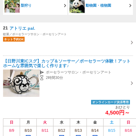
梨狩り
動物園・植物園
21
アトリエ pal.
蚊屋／ポーセラーツサロン・ポーセリンアート
ネット予約OK
【日野川東ICスグ】カップ＆ソーサー／ポーセラーツ体験！アット
ホームな雰囲気で楽しく作ります♪
ポーセラーツサロン・ポーセリンアート
2時間30分
オンラインカード決済専用
おひとり
4,500円～
日
月
火
水
木
金
土
日
8/9
8/10
8/11
8/12
8/13
8/14
8/15
8/16