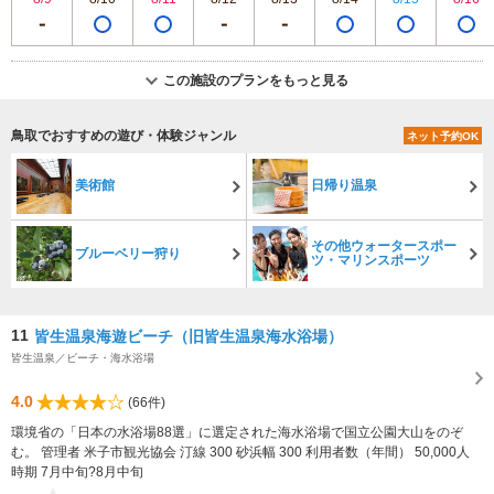
この施設のプランをもっと見る
鳥取でおすすめの遊び・体験ジャンル
ネット予約OK
美術館
日帰り温泉
その他ウォータースポー
ブルーベリー狩り
ツ・マリンスポーツ
11
皆生温泉海遊ビーチ（旧皆生温泉海水浴場）
皆生温泉／ビーチ・海水浴場
4.0
(66件)
環境省の「日本の水浴場88選」に選定された海水浴場で国立公園大山をのぞ
む。 管理者 米子市観光協会 汀線 300 砂浜幅 300 利用者数（年間） 50,000人
時期 7月中旬?8月中旬