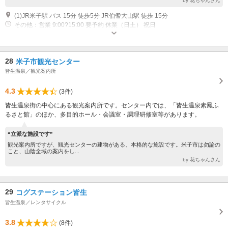
by 花ちゃんさん
(1)JR米子駅 バス 15分 徒歩5分 JR伯耆大山駅 徒歩 15分
その他：営業 9:00?15:00 要予約 休業（日土） 祝日
28
米子市観光センター
皆生温泉／観光案内所
4.3
(3件)
皆生温泉街の中心にある観光案内所です。センター内では、「皆生温泉素鳳ふ
るさと館」のほか、多目的ホール・会議室・調理研修室等があります。
“立派な施設です”
観光案内所ですが、観光センターの建物がある、本格的な施設です。米子市は勿論の
こと、山陰全域の案内をし...
by 花ちゃんさん
29
コグステーション皆生
皆生温泉／レンタサイクル
3.8
(8件)