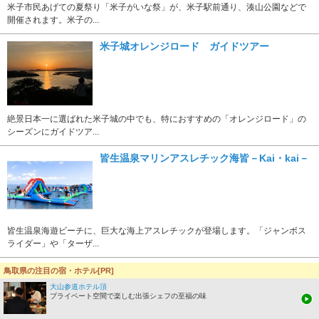
米子市民あげての夏祭り「米子がいな祭」が、米子駅前通り、湊山公園などで
開催されます。米子の...
米子城オレンジロード ガイドツアー
絶景日本一に選ばれた米子城の中でも、特におすすめの「オレンジロード」の
シーズンにガイドツア...
皆生温泉マリンアスレチック海皆－Kai・kai－
皆生温泉海遊ビーチに、巨大な海上アスレチックが登場します。「ジャンボス
ライダー」や「ターザ...
鳥取県の注目の宿・ホテル[PR]
イベントをもっと見る
大山参道ホテル頂
米子市周辺の温泉地
プライベート空間で楽しむ出張シェフの至福の味