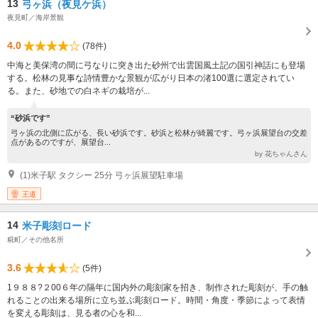
13
弓ヶ浜（夜見ケ浜）
夜見町／海岸景観
4.0
(78件)
中海と美保湾の間に弓なりに突き出た砂州で出雲国風土記の国引神話にも登場
する。松林の見事な詩情豊かな景観が広がり日本の渚100選に選定されてい
る。また、砂地での白ネギの栽培が...
“砂浜です”
弓ヶ浜の北側に広がる、長い砂浜です。砂浜と松林が綺麗です。弓ヶ浜展望台の交差
点があるのですが、展望台...
by 花ちゃんさん
(1)米子駅 タクシー 25分 弓ヶ浜展望駐車場
王道
14
米子彫刻ロード
糀町／その他名所
3.6
(5件)
1９８８?２00６年の隔年に国内外の彫刻家を招き、制作された彫刻が、手の触
れることの出来る場所に立ち並ぶ彫刻ロード。時間・角度・季節によって表情
を変える彫刻は、見る者の心を和...