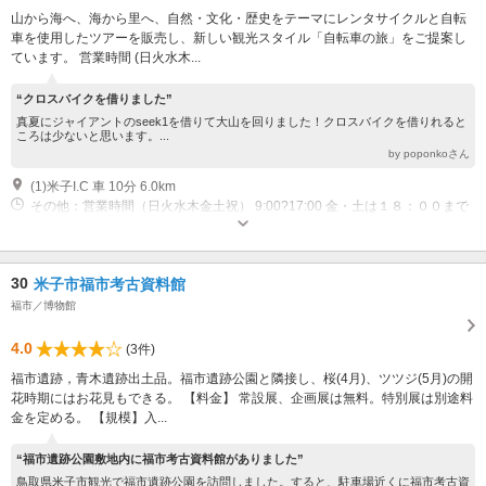
山から海へ、海から里へ、自然・文化・歴史をテーマにレンタサイクルと自転
車を使用したツアーを販売し、新しい観光スタイル「自転車の旅」をご提案し
ています。 営業時間 (日火水木...
“クロスバイクを借りました”
真夏にジャイアントのseek1を借りて大山を回りました！クロスバイクを借りれると
ころは少ないと思います。...
by poponkoさん
(1)米子I.C 車 10分 6.0km
その他：営業時間（日火水木金土祝） 9:00?17:00 金・土は１８：００まで
営業 定休日（月）
30
米子市福市考古資料館
福市／博物館
4.0
(3件)
福市遺跡，青木遺跡出土品。福市遺跡公園と隣接し、桜(4月)、ツツジ(5月)の開
花時期にはお花見もできる。 【料金】 常設展、企画展は無料。特別展は別途料
金を定める。 【規模】入...
“福市遺跡公園敷地内に福市考古資料館がありました”
鳥取県米子市観光で福市遺跡公園を訪問しました。すると、駐車場近くに福市考古資