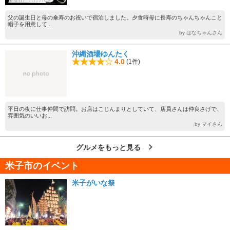
父の誕生日と母の傘寿のお祝いで宿泊しました。夕食時母に長寿のちゃんちゃんこと
帽子を用意して...
by はなちゃんさん
沖縄酒場ゆんたく
4.0
(1件)
平日の夜に仕事仲間で訪問。お店はこじんまりとしていて、店員さんは仲良さげで、
雰囲気のいいお...
by マイさん
グルメをもっと見る
米子市のイベント
米子がいな祭