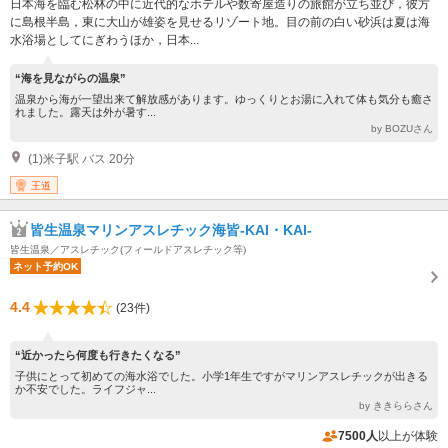
日本海を臨む松林の中に近代的なホテルや数寄屋造りの旅館が立ち並び，彼方
に島根半島，東に大山が雄姿を見せるリゾート地。目の前の白い砂浜は夏は海
水浴場としてにぎわうほか，日本...
“海を見ながらの温泉”
温泉から海が一望出来て解放感があります。ゆっくりとお湯に入れて体も気分も癒さ
れました。露天は外が暑す...
by BOZUさん
(1)米子駅 バス 20分
王道
皆生温泉マリンアスレチック海皆-KAI・KAI-
皆生温泉／アスレチック(フィールドアスレチック等)
ネット予約OK
4.4
(23件)
“近かったら何度も行きたくなる”
子供にとって初めての海水浴でした。小学1年生ですがマリンアスレチックが出きる
か不安でした。ライフジャ...
by ききららさん
7500人
以上が体験