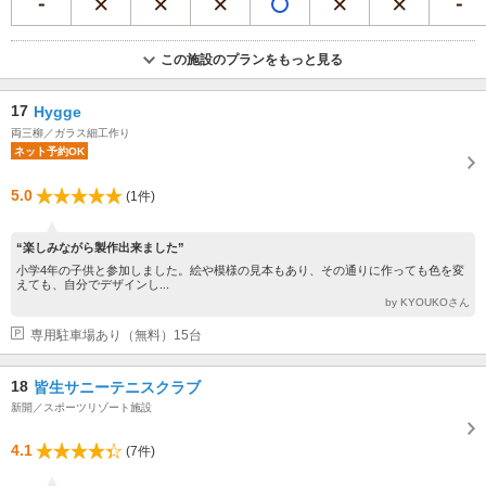
この施設のプランをもっと見る
17
Hygge
両三柳／ガラス細工作り
ネット予約OK
5.0
(1件)
“楽しみながら製作出来ました”
小学4年の子供と参加しました。絵や模様の見本もあり、その通りに作っても色を変
えても、自分でデザインし...
by KYOUKOさん
専用駐車場あり（無料）15台
18
皆生サニーテニスクラブ
新開／スポーツリゾート施設
4.1
(7件)