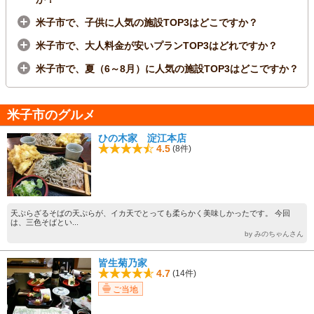
米子市で、子供に人気の施設TOP3はどこですか？
米子市で、大人料金が安いプランTOP3はどれですか？
米子市で、夏（6～8月）に人気の施設TOP3はどこですか？
米子市のグルメ
ひの木家 淀江本店
4.5
(8件)
天ぷらざるそばの天ぷらが、イカ天でとっても柔らかく美味しかったです。 今回
は、三色そばとい...
by みのちゃんさん
皆生菊乃家
4.7
(14件)
ご当地