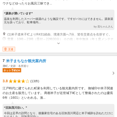
ウナなどゆったりお風呂三昧でき...
“源泉が湧いています”
温泉を利用したスーパー銭湯のような施設です。ですがバカにはできません。源泉湯
元を謳っており、駐車場内...
by 花ちゃんさん
(1)米子道米子ICよりR431経由、境港方面へ7分、皆生交差点を右折すぐ。
営業：10時～23時（受付～22時30分） その他：年中無休（年１度メンテナ
ンス休業を数日いたします）
王道
7
米子まちなか観光案内所
灘町／史跡・名所巡り
ネット予約OK
3.8
(13件)
江戸時代に建てられた町家を利用している観光案内所です。 御城印や米子関連
のお土産を販売しています。 商都米子が近世城下町として整備されたのは慶長
6年（1601）といわれる。湊...
“旧加茂川沿い。”
今回は足早の訪問となり、後藤家住宅のある旧加茂川周辺と米子城跡を訪ねただけに
なりました。旧加茂川沿い...