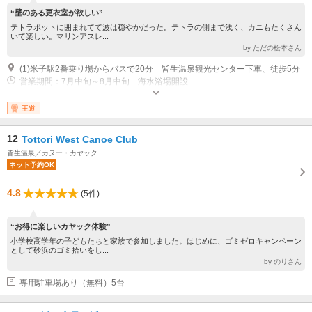
“壁のある更衣室が欲しい”
テトラポットに囲まれてて波は穏やかだった。テトラの側まで浅く、カニもたくさん
いて楽しい。マリンアスレ...
by ただの松本さん
(1)米子駅2番乗り場からバスで20分 皆生温泉観光センター下車、徒歩5分
営業期間：7月中旬～8月中旬 海水浴場開設
王道
12
Tottori West Canoe Club
皆生温泉／カヌー・カヤック
ネット予約OK
4.8
(5件)
“お得に楽しいカヤック体験”
小学校高学年の子どもたちと家族で参加しました。はじめに、ゴミゼロキャンペーン
として砂浜のゴミ拾いをし...
by のりさん
専用駐車場あり（無料）5台