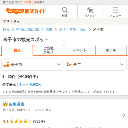
旅に役立つ
口コミ100万件
掲載！
検索
行きたい
メニュー
ゲスト
さん
観光
中国(山陰山陽)
鳥取
米子・皆生・大山
米子市
米子市の観光スポット
ご当地
観光
イベント
ホテル
グルメ
米子市
全て
1 - 30件
（全104件中）
全て表示
ネット予約OK
おすすめの施設を当社独自の算出基準でランキング形式にしてご紹介しています。
皆生温泉
皆生温泉／健康ランド・スーパー銭湯
4.1
(832件)