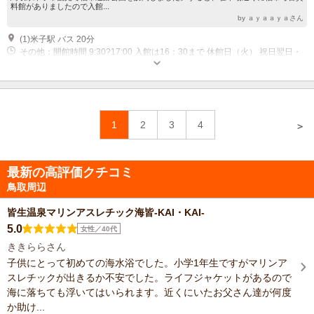
料館がありましたので入館...
by ａｙａａｙａさん
(1)米子駅 バス 20分
その他：開館時間 9:30?17:00 入館は16：30まで 休館日（火） 祝日翌日・
年末年始・展示替えに伴う臨時休館日あり
1
2
3
4
＞
最新の高評価クチコミ
鳥取周辺
皆生温泉マリンアスレチック海皆-KAI・KAI-
5.0
女性／40代
ききららさん
子供にとって初めての海水浴でした。小学1年生ですがマリンア
スレチックが出きるか不安でした。ライフジャケットがあるので
海に落ちても浮いてはいられます。近くにいたお父さん達が何度
か助け...