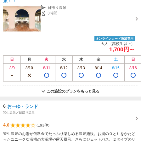
泉！！
日帰り温泉
3時間
オンラインカード決済専用
大人（高校生以上）
1,700円～
日
月
火
水
木
金
土
日
8/9
8/10
8/11
8/12
8/13
8/14
8/15
8/16
この施設のプランをもっと見る
6
おーゆ・ランド
皆生温泉／日帰り温泉
4.0
(193件)
皆生温泉のお湯が低料金でたっぷり楽しめる温泉施設。お湯のＯとＵをかたど
ったユニークな浴槽の大浴場や露天風呂、さらにジェットバス、２タイプのサ