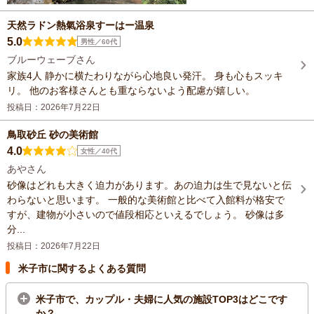
天然ラドン熱氣浴泉すーはー温泉
5.0
男性／60代
ブルーウェーブさん
家族4人 静かに横たわりながら心地良い発汗。 身も心もスッキ
リ。 他のお客様さんとも重ならないよう配慮が嬉しい。
投稿日：2026年7月22日
鳥取砂丘 砂の美術館
4.0
女性／40代
あやさん
砂像はどれも大きく迫力があります。あの迫力は生で見ないと伝
わらないと思います。 一般的な美術館と比べて入館料が格安で
すが、建物が小さいので値段相応といえるでしょう。 砂像は多
分...
投稿日：2026年7月22日
米子市に関するよくある質問
米子市で、カップル・夫婦に人気の施設TOP3はどこです
か？