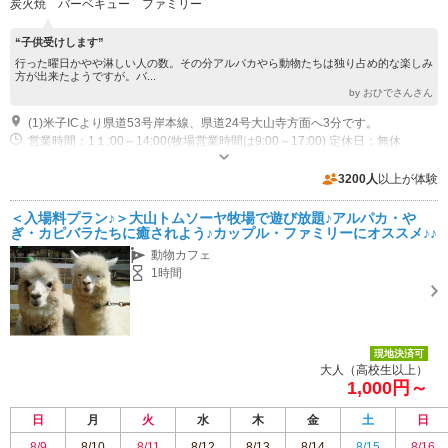
炭火焼 バーベキュー ファミリー
“子供受けします”
行った曜日かやや淋しい人の数。その分アルパカやら動物たちは独り占め的な楽しみ
方が出来たようですが。バ...
by おひでさんさん
(1)米子ICより県道53号岸本線、県道24号大山寺方面へ3分です。
営業時間：1１:00～14:00(牧場営業時間は9:00～17:00) 定休日：無休
3200人
以上が体験
＜入場料プラン♪＞大山トムソーヤ牧場で遊び放題♪アルパカ・や
ぎ・カピバラたちに癒されよう♪カップル・ファミリーにオススメ♪♪
動物カフェ
1時間
現地決済可
大人（高校生以上）
1,000円～
日
月
火
水
木
金
土
日
8/9
8/10
8/11
8/12
8/13
8/14
8/15
8/16