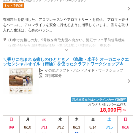
淀江町佐陀／その他クラフト・ハンドメイド・ワークショップ
ネット予約OK
有機精油を使用した、アロマレッスンやアロマトリートを提供。 アロマ＝香り
をベースに、アロマライフを安全に行えるように指導しています。 香りを取り
入れた生活は、心身のバラン...
(1)車でお越しの方。9号線を鳥取方面へ向かい、淀江ナフコ手前信号機を左折します。 200㍍程進み次の信号機を右折。10㍍ほど進むと左側にサイン工房がありますので、 その路地を左折。次の路地を右折で到着 米子ICより車で１０分。日吉津イオンより車で５分。
(2)米子駅から山陰本線淀江駅下車 淀江駅より徒歩30分 車10分
営業時間：月～土 ９時半～19時 （最終受付17時半） 休業日：日曜日
専用駐車場あり（無料）2台 サロン隣接駐車場があります。２台まで可能。 3代目より隣接駐車「有料500円」2台まで可能
＼香りに包まれる癒しのひととき／ 《鳥取・米子》オーガニックエ
ッセンシャルオイル（精油）を使ったクラフトワークショップ＆ア
ロマトリートメント＊゜ 女性・おひとり様歓迎♪ 自然の香りに触れ
その他クラフト・ハンドメイド・ワークショップ
ながら、心と
2時間30分
現地決済またはオンラインカード決済可
おひとり様：バーム作り
18,000円～
日
月
火
水
木
金
土
日
8/9
8/10
8/11
8/12
8/13
8/14
8/15
8/16