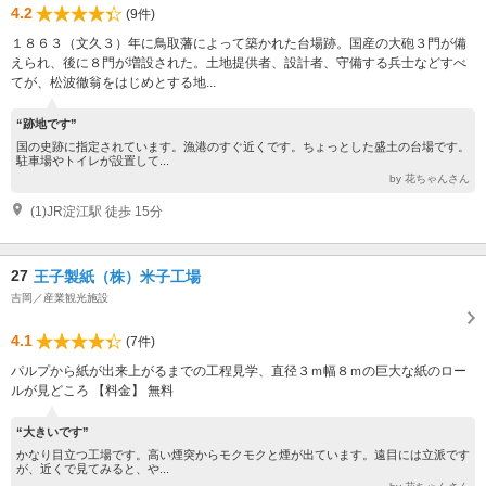
4.2
(9件)
１８６３（文久３）年に鳥取藩によって築かれた台場跡。国産の大砲３門が備
えられ、後に８門が増設された。土地提供者、設計者、守備する兵士などすべ
てが、松波徹翁をはじめとする地...
“跡地です”
国の史跡に指定されています。漁港のすぐ近くです。ちょっとした盛土の台場です。
駐車場やトイレが設置して...
by 花ちゃんさん
(1)JR淀江駅 徒歩 15分
27
王子製紙（株）米子工場
吉岡／産業観光施設
4.1
(7件)
パルプから紙が出来上がるまでの工程見学、直径３ｍ幅８ｍの巨大な紙のロー
ルが見どころ 【料金】 無料
“大きいです”
かなり目立つ工場です。高い煙突からモクモクと煙が出ています。遠目には立派です
が、近くで見てみると、や...