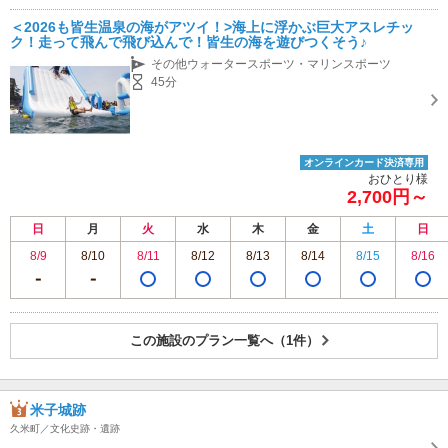
＜2026も皆生温泉の海がアツイ！>海上に浮かぶ巨大アスレチッ
ク！走って飛んで飛び込んで！皆生の海を遊びつくそう♪
その他ウォータースポーツ・マリンスポーツ
45分
オンラインカード決済専用
おひとり様
2,700円～
日
月
火
水
木
金
土
日
8/9
8/10
8/11
8/12
8/13
8/14
8/15
8/16
この施設のプラン一覧へ（1件）
米子城跡
久米町／文化史跡・遺跡