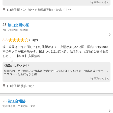
by 花ちゃんさん
(1)米子駅 バス 20分 自衛隊正門前／徒歩／３分
25
湊山公園の桜
西町／動物園・植物園
3.8
(13件)
湊山公園は中海に面しており眺望がよく、夕陽が美しい公園。園内には約500
本のサクラが花を咲かす。桜まつりにはボンボリも灯され、幻想的な夜桜も楽
しめる。 【料金】 入園無料
“海沿いに多いです”
公園内の、特に海沿いの遊歩道付近に沢山の桜が並んでいます。遊歩道以外でも、テ
ニスコート付近にも少し纏...
by 花ちゃんさん
(1)米子駅 徒歩 20分
26
淀江台場跡
淀江町今津／文化史跡・遺跡