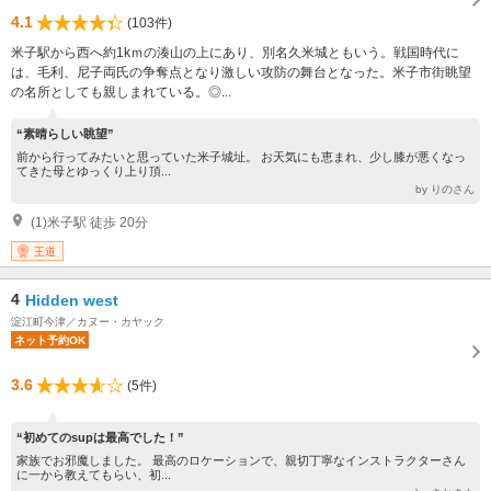
4.1
(103件)
米子駅から西へ約1kｍの湊山の上にあり、別名久米城ともいう。戦国時代に
は、毛利、尼子両氏の争奪点となり激しい攻防の舞台となった。米子市街眺望
の名所としても親しまれている。◎...
“素晴らしい眺望”
前から行ってみたいと思っていた米子城址。 お天気にも恵まれ、少し膝が悪くなっ
てきた母とゆっくり上り頂...
by りのさん
(1)米子駅 徒歩 20分
王道
4
Hidden west
淀江町今津／カヌー・カヤック
ネット予約OK
3.6
(5件)
“初めてのsupは最高でした！”
家族でお邪魔しました。 最高のロケーションで、親切丁寧なインストラクターさん
に一から教えてもらい、初...