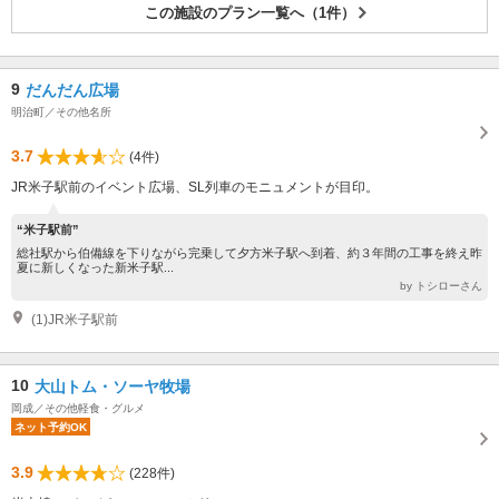
この施設のプラン一覧へ（1件）
9
だんだん広場
明治町／その他名所
3.7
(4件)
JR米子駅前のイベント広場、SL列車のモニュメントが目印。
“米子駅前”
総社駅から伯備線を下りながら完乗して夕方米子駅へ到着、約３年間の工事を終え昨
夏に新しくなった新米子駅...
by トシローさん
(1)JR米子駅前
10
大山トム・ソーヤ牧場
岡成／その他軽食・グルメ
ネット予約OK
3.9
(228件)