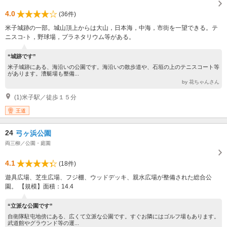
4.0
(36件)
米子城跡の一部。城山頂上からは大山，日本海，中海，市街を一望できる。テ
ニスコ-ト，野球場，プラネタリウム等がある。
“城跡です”
米子城跡にある、海沿いの公園です。海沿いの散歩道や、石垣の上のテニスコート等
があります。漕艇場も整備...
by 花ちゃんさん
(1)米子駅／徒歩１５分
王道
24
弓ヶ浜公園
両三柳／公園・庭園
4.1
(18件)
遊具広場、芝生広場、フジ棚、ウッドデッキ、親水広場が整備された総合公
園。 【規模】面積：14.4
“立派な公園です”
自衛隊駐屯地傍にある、広くて立派な公園です。すぐお隣にはゴルフ場もあります。
武道館やグラウンド等の運...