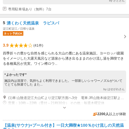
by さとさん
専用駐車場あり（無料）7台
5
湧くわく天然温泉 ラピスパ
淀江町淀江／日帰り温泉
ネット予約OK
3.9
(41件)
四季折々の豊かな自然を感じられる大山の麓にある温泉施設。ヨーロッパ庭園
をイメージした大露天風呂など源泉から湧き出るままのかけ流し湯を満喫でき
る各種風呂が充実。ワイン樽ロウ...
“よかったです”
施設内は清潔で、気持ちよく利用できました。 一部新しいシャワーノズルがついて
てとても快適でした また...
by はせがわさん
(1)車:山陰道淀江大山ICより淀江駅方面へ3分 電車:JR山陰本線淀江駅より西へ徒歩10分
営業：10時～22時（受付～21時30分） その他：毎週木曜定休
2200人
以上が体験
【温泉(サウナ)+プール付き】一日大満喫★100％かけ流しの天然温