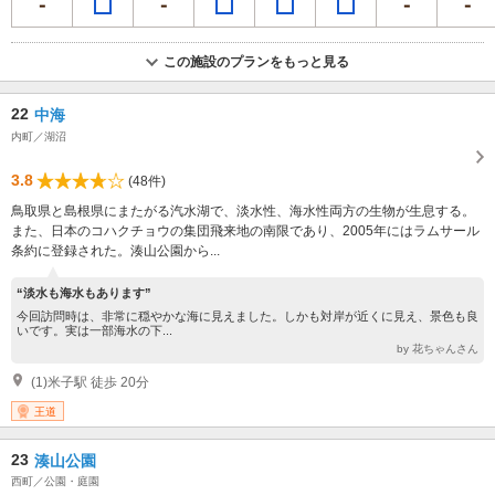
この施設のプランをもっと見る
22
中海
内町／湖沼
3.8
(48件)
鳥取県と島根県にまたがる汽水湖で、淡水性、海水性両方の生物が生息する。
また、日本のコハクチョウの集団飛来地の南限であり、2005年にはラムサール
条約に登録された。湊山公園から...
“淡水も海水もあります”
今回訪問時は、非常に穏やかな海に見えました。しかも対岸が近くに見え、景色も良
いです。実は一部海水の下...
by 花ちゃんさん
(1)米子駅 徒歩 20分
王道
23
湊山公園
西町／公園・庭園