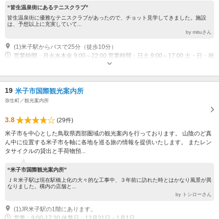
“皆生温泉街にあるテニスクラブ”
皆生温泉街に優雅なテニスクラブがあったので、チョット見学してきました。施設
は、予想以上に充実していて...
by mituさん
(1)米子駅からバスで25分（徒歩10分）
営業時間：月火水木金 9:00～22:00 営業時間：日土 9:00～17:00 土・日・祝
休業：年末・年始
19
米子市国際観光案内所
弥生町／観光案内所
3.8
(29件)
米子市を中心とした鳥取県西部圏域の観光案内を行っております。 山陰のど真
ん中に位置する米子市を軸に各地を巡る旅の情報を提供いたします。 またレン
タサイクルの貸出と手荷物預...
“米子市国際観光案内所”
ＪＲ米子駅は現在駅橋上化の大々的な工事中、３年前に訪れた時とはかなり風景が異
なりました。構内の店舗と...
by トシローさん
(1)JR米子駅の1階にあります。
営業：9:00-17:30 休業日：12月31日・1月1日