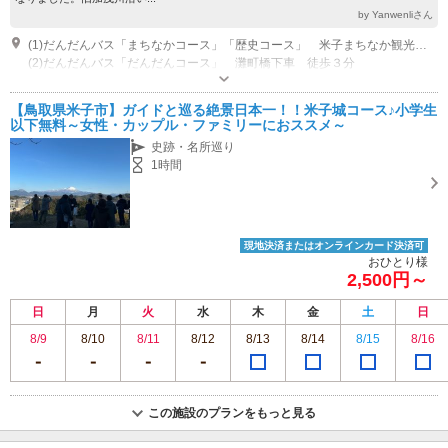
by Yanwenliさん
(1)だんだんバス「まちなかコース」「歴史コース」 米子まちなか観光案内所入口下車 徒歩 １分
(2)だんだんバス「だんだんコース」 灘町橋下車 徒歩３分
営業時間：９：３０～１６：３０までが基本です。
専用駐車場あり（無料）10台 米子まちなか観光案内所をご利用のかた限定
【鳥取県米子市】ガイドと巡る絶景日本一！！米子城コース♪小学生
以下無料～女性・カップル・ファミリーにおススメ～
史跡・名所巡り
1時間
現地決済またはオンラインカード決済可
おひとり様
2,500円～
日
月
火
水
木
金
土
日
8/9
8/10
8/11
8/12
8/13
8/14
8/15
8/16
この施設のプランをもっと見る