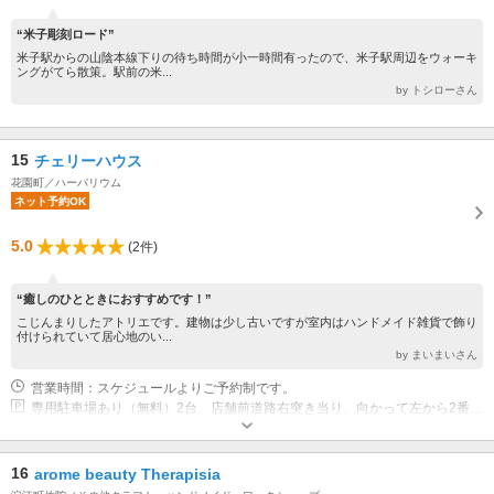
“米子彫刻ロード”
米子駅からの山陰本線下りの待ち時間が小一時間有ったので、米子駅周辺をウォーキ
ングがてら散策。駅前の米...
by トシローさん
15
チェリーハウス
花園町／ハーバリウム
ネット予約OK
5.0
(2件)
“癒しのひとときにおすすめです！”
こじんまりしたアトリエです。建物は少し古いですが室内はハンドメイド雑貨で飾り
付けられていて居心地のい...
by まいまいさん
営業時間：スケジュールよりご予約制です。
専用駐車場あり（無料）2台 店舗前道路右突き当り、向かって左から2番目前後2台です。
16
arome beauty Therapisia