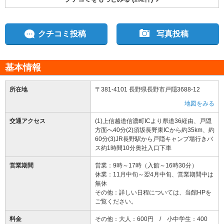
クチコミ投稿
写真投稿
基本情報
所在地
〒381-4101 長野県長野市戸隠3688-12
地図をみる
交通アクセス
(1)上信越道信濃町ICより県道36経由、戸隠
方面へ40分(2)須坂長野東ICから約35km、約
60分(3)JR長野駅から戸隠キャンプ場行きバ
ス約1時間10分奥社入口下車
営業期間
営業：9時～17時（入館～16時30分）
休業：11月中旬～翌4月中旬、営業期間中は
無休
その他：詳しい日程については、当館HPを
ご覧ください。
料金
その他：大人：600円 / 小中学生：400