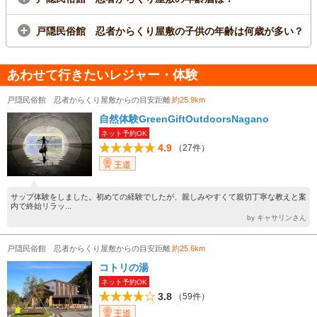
戸隠民俗館 忍者からくり屋敷の子供の年齢は何歳が多い？
あわせて行きたいレジャー・体験
戸隠民俗館 忍者からくり屋敷からの目安距離
約25.9km
自然体験GreenGiftOutdoorsNagano
ネット予約OK
4.9
（27件）
王道
サップ体験をしました。初めての経験でしたが、親しみやすくて親切丁寧な教えと案
内で終始リラッ...
by キャサリンさん
戸隠民俗館 忍者からくり屋敷からの目安距離
約25.6km
コトリの湯
ネット予約OK
3.8
（59件）
王道