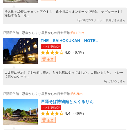
渋温泉を10時にチェックアウトし、途中須坂イオンモールで昼食。 ナビをセットし
移動するも、段...
by 60代のスノーボードおじさんさん
戸隠民俗館 忍者からくり屋敷からの目安距離
約14.7km
THE SAIHOKUKAN HOTEL
ネット予約OK
4.0
（67件）
王道
１２時に予約して５分前に着き、もうお店はやってました。１組いました。 トレー
に乗ったケーキ...
by かげろうさん
戸隠民俗館 忍者からくり屋敷からの目安距離
約3.2km
戸隠そば博物館とんくるりん
ネット予約OK
4.4
（46件）
王道