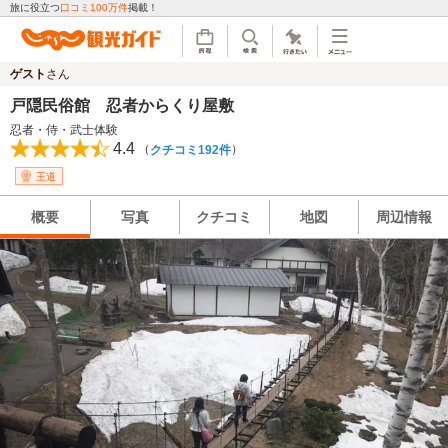
旅に役立つ
口コミ100万件
掲載！
ゲスト
さん
戸隠民俗館 忍者からくり屋敷
忍者・侍・武士体験
4.4
（
）
クチコミ192件
王道
概要
写真
クチコミ
地図
周辺情報