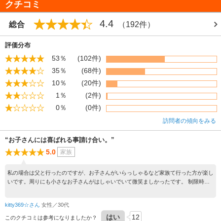
クチコミ
4.4
総合
（192件）
評価分布
53％
(102件)
35％
(68件)
10％
(20件)
1％
(2件)
0％
(0件)
訪問者の傾向をみる
“お子さんには喜ばれる事請け合い。”
5.0
家族
私の場合は父と行ったのですが、お子さんがいらっしゃるなど家族て行った方が楽し
いです。周りにも小さなお子さんがはしゃいでいて微笑ましかったです。 制限時間
内に、脱出出来るのか！？ 出口を探すのは難しいです。笑 何回も行っても楽しめる
アトラクションです。笑
kitty369☆さん
女性／30代
はい
12
このクチコミは参考になりましたか？