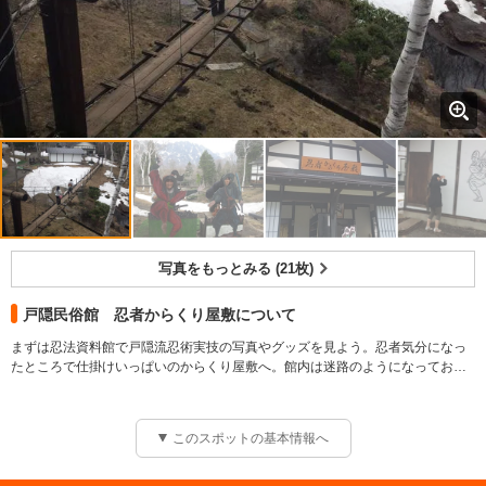
写真をもっとみる (21枚)
戸隠民俗館 忍者からくり屋敷について
まずは忍法資料館で戸隠流忍術実技の写真やグッズを見よう。忍者気分になっ
たところで仕掛けいっぱいのからくり屋敷へ。館内は迷路のようになってお
り、仕掛けやからくりで出口がなかなか見つからない。奥のびっくり堂では床
忍者になりきりからくり屋敷に挑戦！
が斜めに動いたりする。道場では戸隠流手裏剣・せんばん投げにもチャレンジ
しよう。
このスポットの基本情報へ