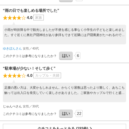
“雨の日でも楽しめる場所でした”
4.0
家族
小雨が時折降る中で観光しましたが不便を感じる事なく小学生の子どもと楽しめまし
た。すぐ近くに奥社戸隠神社があり参拝もできて近隣には戸隠蕎麦がたべれるので良
い流れで観光できました。
ゆきぽんさん
女性／40代
はい
6
このクチコミは参考になりましたか？
“駐車場が少ない！そして歩く”
4.0
カップル・夫婦
足腰の悪い方は、大変かもしれません。からくり屋敷は思ったより難しく、あちこち
触っては出入口を発見していく楽しさがありました。ご家族やカップルで行くと盛り
上がると思います。手裏剣投げも楽しかったです。５月でしたがかなり寒く、雪も少
し残っていたので防寒対策をお薦めします。
じゅんぺさん
女性／30代
はい
22
このクチコミは参考になりましたか？
クチコミをもっとみる (192件)