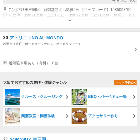
by みつぼーさん
(1)地下鉄東三国駅、新御堂筋北へ徒歩5分 【マップコード】1585093*00
その他：8:00?18:00（12/31?1/1） 8:00?20:00（1/2?12/30） 休業日：なし
20
アトリエ UNO AL MONDO
吹田市江坂町／ポーセラーツサロン・ポーセリンアート
近隣駐車場あり（有料）10台
大阪でおすすめの遊び・体験ジャンル
ネット予約OK
クルーズ・クルージング
BBQ・バーベキュー場
陶芸教室・陶芸体験
アクセサリー作り
21
SORASITA 東三国