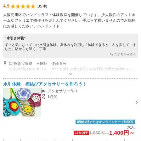
4.9
(35件)
大阪淀川区でハンドクラフト体験教室を開催しています。少人数性のアットホ
ームなアトリエで物作りを楽しんでください。手ぶらで構いませんのでお気軽
にお越しください。ハンドメイド...
“水引き体験”
ずっと気になっていた水引き体験。夏休みを利用して体験できるところを探していま
した。駅からも近く、丁寧...
by たまちゃんさん
(1)阪急宝塚線 三国駅 徒歩５分
(2)駐車場はありません。車でお越しの方は近くの有料駐車場にお願いいたします。
営業：日・火・木・土 祝日 10：00～
駐車場なし
水引体験 梅結びアクセサリーを作ろう！
アクセサリー作り
1時間
現地決済またはオンラインカード決済可
大人
1,400円～
1,650円～
15%OFF