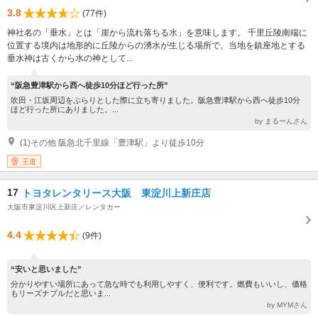
3.8
(77件)
神社名の「垂水」とは「崖から流れ落ちる水」を意味します。 千里丘陵南端に
位置する境内は地形的に丘陵からの湧水が生じる場所で、当地を鎮座地とする
垂水神は古くから水の神として...
“阪急豊津駅から西へ徒歩10分ほど行った所”
吹田・江坂周辺をぶらりとした際に立ち寄りました。阪急豊津駅から西へ徒歩10分
ほど行った所にありました。...
by まるーんさん
(1)その他 阪急北千里線「豊津駅」より徒歩10分
王道
17
トヨタレンタリース大阪 東淀川上新庄店
大阪市東淀川区上新庄／レンタカー
4.4
(9件)
“安いと思いました”
分かりやすい場所にあって急な時でも利用しやすく、便利です。燃費もいいし、価格
もリーズナブルだと思いま...
by MYMさん