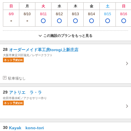
日
月
火
水
木
金
土
日
8/9
8/10
8/11
8/12
8/13
8/14
8/15
8/16
この施設のプランをもっと見る
28
オーダーメイド革工房torogi上新庄店
大阪市東淀川区瑞光／レザークラフト
ネット予約OK
駐車場なし
29
アトリエ ラ・ラ
吹田市垂水町／アクセサリー作り
ネット予約OK
30
Kayak kono-tori