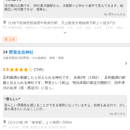
河川敷の公園です。JRの新大阪駅から、大阪駅へと向かう途中で見えてきます。結
構広い河川敷ですが、電車か...
by 花ちゃんさん
(1)地下鉄御堂筋線西中島南方駅、又は阪急京都線南方駅より徒歩7分
営業時間：BBQエリア利用可能時間 4月、5月、9月、10月、11月 9時～
16時30分 / 6月、7月、8月 9時～18時30分 その他：年中無休
王道
14
野里住吉神社
大阪市西淀川区野里／その他神社・神宮・寺院
3.9
(72件)
足利義満が創建したと伝えられる神社です。 永徳2年（1382）、足利義満の創
建と伝えられる神社です。野里という町は、明治末期の新淀川開削で、旧中津
川の右岸（現：西淀川）に沿っ...
“昔らしい”
昔らしい雰囲気を感じることができる場所になっていますよ。自然もあるので、少し
落ち着きたい人はここに行...
by ゆうさん
(1)その他 JR「塚本駅」より南西へ500m
その他：営業 見学は自由 定休日 無休