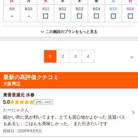
日
月
火
水
木
金
土
日
8/9
8/10
8/11
8/12
8/13
8/14
8/15
8/16
この施設のプランをもっと見る
1
2
3
4
＞
最新の高評価クチコミ
大阪周辺
東香里湯元 水春
5.0
女性／40代
たーにゃさん
細かい所に気が利いてます。とても居心地がよかった 送迎バス
もあるし、ごはんも美味しかった。 また行きたいです
投稿日：2026年8月6日