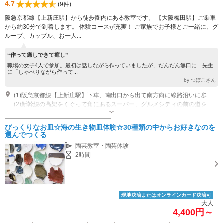
4.7
(9件)
阪急京都線【上新庄駅】から徒歩圏内にある教室です。 【大阪梅田駅】ご乗車
から約30分で到着します。 体験コースが充実！ ご家族でお子様とご一緒に、グ
ループ、カップル、お一人...
“作って癒しできて癒し”
職場の女子4人で参加。最初は話しながら作っていましたが、だんだん無口に…先生
に「しゃべりながら作って...
by つぼこさん
(1)阪急京都線【上新庄駅】下車、南出口から出て南方向に線路沿いに歩きます。 教室までは7～8分。
(2)新幹線の高架をくぐって角にあるスーパー、グルメシティの前の道をそのまま南へ。2,3分歩いたら信号手前右側に「勝男」という、からあげ＆鉄板焼きのお店が見えてきます。
営業時間：10時～17時
びっくりなお皿☆海の生き物皿体験☆30種類の中からお好きなのを
選んでつくる
陶芸教室・陶芸体験
2時間
現地決済またはオンラインカード決済可
大人
4,400円～