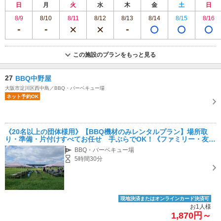
日
月
火
水
木
金
土
日
8/9
8/10
8/11
8/12
8/13
8/14
8/15
8/16
この施設のプランをもっと見る
27
BBQ中野屋
大阪市淀川区西中島／BBQ・バーベキュー場
ネット予約OK
《20名以上の団体様用》【BBQ機材のみレンタルプラン】場所取
り・準備・片付けすべてお任せ 手ぶらでOK！《ファミリー・友達
同士におすすめ》＼じゃらん初掲載★／
BBQ・バーベキュー場
5時間30分
現地決済またはオンラインカード決済可
お1人様
1,870円～