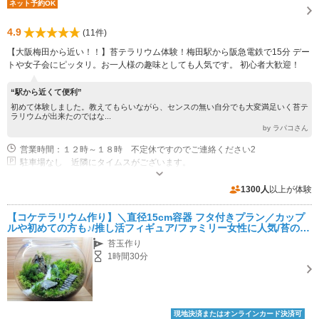
ネット予約OK
4.9
(11件)
【大阪梅田から近い！！】苔テラリウム体験！梅田駅から阪急電鉄で15分 デー
トや女子会にピッタリ。お一人様の趣味としても人気です。 初心者大歓迎！
“駅から近くて便利”
初めて体験しました。教えてもらいながら、センスの無い自分でも大変満足いく苔テ
ラリウムが出来たのではな...
by ラパコさん
営業時間：１２時～１８時 不定休ですのでご連絡ください2
駐車場なし 近隣にタイムスがございます。
1300人
以上が体験
【コケテラリウム作り】＼直径15cm容器 フタ付きプラン／カップ
ルや初めての方も♪/推し活フィギュア/ファミリー女性に人気/苔のイ
ンテリア
苔玉作り
1時間30分
現地決済またはオンラインカード決済可