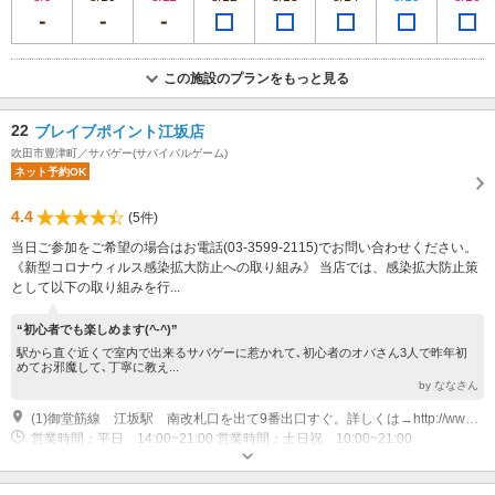
この施設のプランをもっと見る
22
ブレイブポイント江坂店
吹田市豊津町／サバゲー(サバイバルゲーム)
ネット予約OK
4.4
(5件)
当日ご参加をご希望の場合はお電話(03-3599-2115)でお問い合わせください。
《新型コロナウィルス感染拡大防止への取り組み》 当店では、感染拡大防止策
として以下の取り組みを行...
“初心者でも楽しめます(^-^)”
駅から直ぐ近くで室内で出来るサバゲーに惹かれて､初心者のオバさん3人で昨年初
めてお邪魔して､丁寧に教え...
by ななさん
(1)御堂筋線 江坂駅 南改札口を出て9番出口すぐ。詳しくは→http://www.cqb-limited.net/access/
営業時間：平日 14:00~21:00 営業時間：土日祝 10:00~21:00
近隣駐車場あり（有料）337台 タイムズ CARINO ESAKA駐車場 通常料金（0：00～24：00） 30分 330円 駐車後24時間最大料金 1,100円 夜間料金（19：00～8：00）最大料金 550円