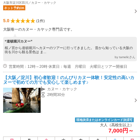
大阪市淀川区田川／カヌー・カヤック
ネット予約OK
5.0
(1件)
大阪唯一のカヌー・カヤック専門店です。
“道頓堀川カヌー”
桜ノ宮から道頓堀川へカヌーのツアーに行ってきました。 昔から知っている大阪の
街を川から観る景色は ま...
by tamelicさん
営業時間：12時～20時 休業日：毎週 月曜日 火曜日とツアー開催日
【大阪／淀川】初心者歓迎！のんびりカヌー体験！安定性の高いカ
ヌーで初めての方でも安心して楽しめます♪
カヌー・カヤック
2時間30分
現地決済またはオンラインカード決済可
大人（高校生以上）
7,000円～