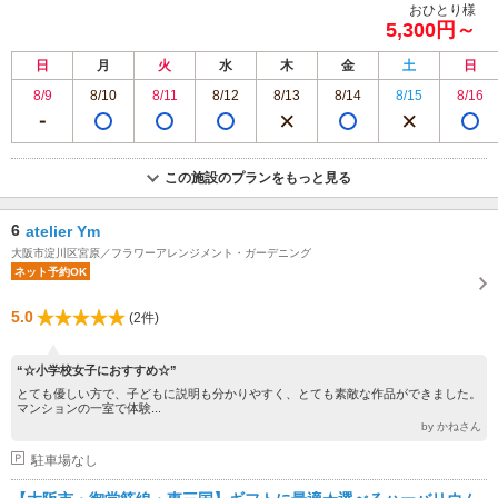
おひとり様
5,300円～
日
月
火
水
木
金
土
日
8/9
8/10
8/11
8/12
8/13
8/14
8/15
8/16
この施設のプランをもっと見る
6
atelier Ym
大阪市淀川区宮原／フラワーアレンジメント・ガーデニング
ネット予約OK
5.0
(2件)
“☆小学校女子におすすめ☆”
とても優しい方で、子どもに説明も分かりやすく、とても素敵な作品ができました。
マンションの一室で体験...
by かねさん
駐車場なし