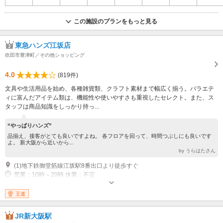
この施設のプランをもっと見る
東急ハンズ江坂店
吹田市豊津町／その他ショッピング
4.0
(819件)
文具や生活用品を始め、各種雑貨類、クラフト素材まで幅広く揃う。バラエテ
ィに富んだアイテム類は、機能性や使いやすさも重視したセレクト。また、ス
タッフは商品知識をしっかり持っ...
“やっぱりハンズ”
品揃え、接客がとても良いですよね。 各フロアを回って、時間つぶしにも良いです
よ。 新大阪から近いから...
by うらはたさん
(1)地下鉄御堂筋線江坂駅8番出口より徒歩すぐ
営業：10時～20時 休業：不定
王道
JR新大阪駅