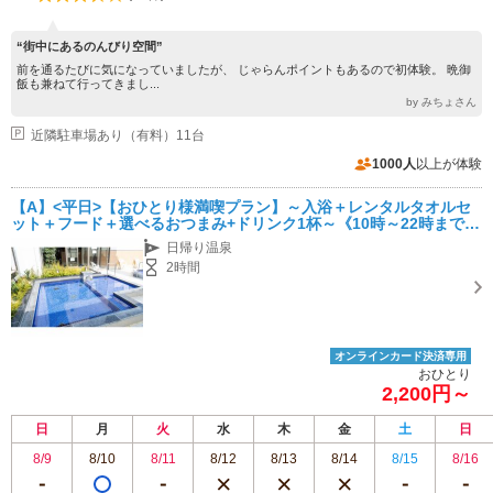
“街中にあるのんびり空間”
前を通るたびに気になっていましたが、 じゃらんポイントもあるので初体験。 晩御
飯も兼ねて行ってきまし...
by みちょさん
近隣駐車場あり（有料）11台
1000人
以上が体験
【A】<平日>【おひとり様満喫プラン】～入浴＋レンタルタオルセ
ット＋フード＋選べるおつまみ+ドリンク1杯～《10時～22時までく
つろげます》
日帰り温泉
2時間
オンラインカード決済専用
おひとり
2,200円～
日
月
火
水
木
金
土
日
8/9
8/10
8/11
8/12
8/13
8/14
8/15
8/16