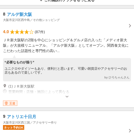
8
アルデ新大阪
大阪市淀川区西中島／その他ショッピング
4.0
(87件)
ＪＲ新大阪駅の2階を中心にショッピング＆グルメ店の入った「メディオ新大
阪」が大規模リニューアル、「アルデ新大阪」としてオープン。関西食文化に
こだわった話題性と専門性の高い...
“必要なものが揃う”
ユニクロやダイソーもあり、便利だと思います。 可愛い雑貨店やアクセサリーのお
店もあるので楽しいです。
by ひろちゃんさん
(1)ＪＲ新大阪駅
営業時間：店舗・施設によって異なる
王道
9
アトリエ十日月
大阪市淀川区西三国／アクセサリー作り
ネット予約OK