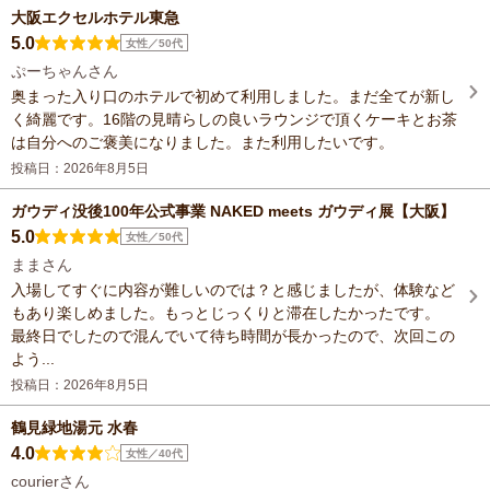
大阪エクセルホテル東急
5.0
女性／50代
ぷーちゃんさん
奥まった入り口のホテルで初めて利用しました。まだ全てが新し
く綺麗です。16階の見晴らしの良いラウンジで頂くケーキとお茶
は自分へのご褒美になりました。また利用したいです。
投稿日：2026年8月5日
ガウディ没後100年公式事業 NAKED meets ガウディ展【大阪】
5.0
女性／50代
ままさん
入場してすぐに内容が難しいのでは？と感じましたが、体験など
もあり楽しめました。もっとじっくりと滞在したかったです。
最終日でしたので混んでいて待ち時間が長かったので、次回この
よう...
投稿日：2026年8月5日
鶴見緑地湯元 水春
4.0
女性／40代
courierさん