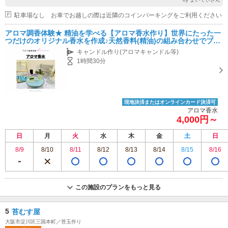
駐車場なし お車でお越しの際は近隣のコインパーキングをご利用ください
アロマ調香体験★ 精油を学べる【アロマ香水作り】世界にたった一
つだけのオリジナル香水を作成♪天然香料(精油)の組み合わせでブレ
ンドは無限大！ ～香りの魔法をあなたに～【大阪・新大阪】
キャンドル作り(アロマキャンドル等)
1時間30分
現地決済またはオンラインカード決済可
アロマ香水
4,000円～
日
月
火
水
木
金
土
日
8/9
8/10
8/11
8/12
8/13
8/14
8/15
8/16
この施設のプランをもっと見る
5
苔むす屋
大阪市淀川区三国本町／苔玉作り