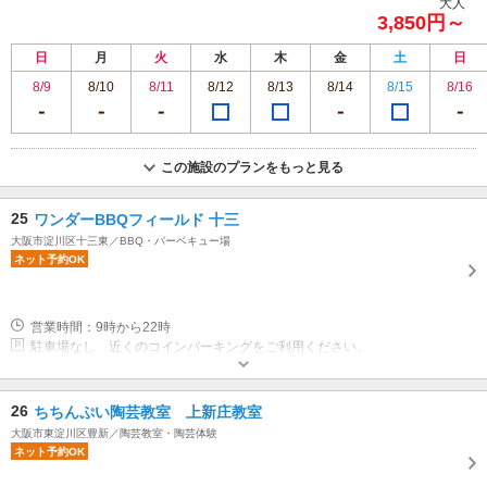
大人
3,850円～
日
月
火
水
木
金
土
日
8/9
8/10
8/11
8/12
8/13
8/14
8/15
8/16
この施設のプランをもっと見る
25
ワンダーBBQフィールド 十三
大阪市淀川区十三東／BBQ・バーベキュー場
ネット予約OK
営業時間：9時から22時
駐車場なし 近くのコインパーキングをご利用ください。
26
ちちんぷい陶芸教室 上新庄教室
大阪市東淀川区豊新／陶芸教室・陶芸体験
ネット予約OK