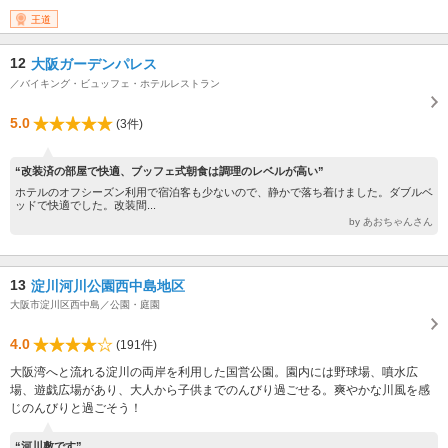
30～12：30 ③13：00～14：00 ④14：30～15：30 ※完全予約制
王道
（06-6477-8257） 受付時間：平日営業日の10：00～16：00 休館日：日
曜、祝日、第1・3土曜以外の土曜日、お盆、年末年始
12
大阪ガーデンパレス
／バイキング・ビュッフェ・ホテルレストラン
5.0
(3件)
“改装済の部屋で快適、ブッフェ式朝食は調理のレベルが高い”
ホテルのオフシーズン利用で宿泊客も少ないので、静かで落ち着けました。ダブルベ
ッドで快適でした。改装間...
by あおちゃんさん
13
淀川河川公園西中島地区
大阪市淀川区西中島／公園・庭園
4.0
(191件)
大阪湾へと流れる淀川の両岸を利用した国営公園。園内には野球場、噴水広
場、遊戯広場があり、大人から子供までのんびり過ごせる。爽やかな川風を感
じのんびりと過ごそう！
“河川敷です”