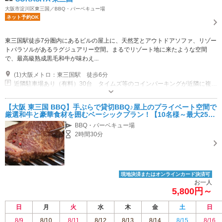
大阪市淀川区東三国／BBQ・バーベキュー場
ネット予約OK
東三国駅徒歩7分圏内にあるビルの屋上に、天然芝とアウトドアソファ、リゾー
トパラソルがあるラグジュアリー空間。まるでリゾート地に来たような空間
で、最高級熟成黒毛和牛が味わえ...
(1)大阪メトロ：東三国駅 徒歩6分
近隣駐車場あり（有料）30台 タイムズ等のコインパーキングが近隣に複数ございます
【大阪 東三国 BBQ】手ぶらで貸切BBQ♪屋上のプライベート空間で
厳選和牛と豪華食材を囲むベーシックプラン！【10名様～最大25名
まで可】懇親会、歓迎会にもオススメ！
BBQ・バーベキュー場
2時間30分
現地決済またはオンラインカード決済可
お一人
5,800円～
日
月
火
水
木
金
土
日
8/9
8/10
8/11
8/12
8/13
8/14
8/15
8/16