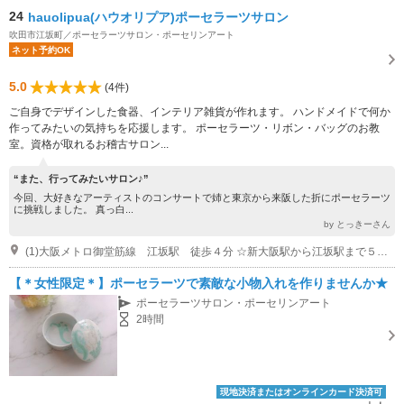
24
hauolipua(ハウオリプア)ポーセラーツサロン
吹田市江坂町／ポーセラーツサロン・ポーセリンアート
ネット予約OK
5.0
(4件)
ご自身でデザインした食器、インテリア雑貨が作れます。 ハンドメイドで何か
作ってみたいの気持ちを応援します。 ポーセラーツ・リボン・バッグのお教
室。資格が取れるお稽古サロン...
“また、行ってみたいサロン♪”
今回、大好きなアーティストのコンサートで姉と東京から来阪した折にポーセラーツ
に挑戦しました。 真っ白...
by とっきーさん
(1)大阪メトロ御堂筋線 江坂駅 徒歩４分 ☆新大阪駅から江坂駅まで５分 ☆梅田駅から江坂駅まで１０分
【＊女性限定＊】ポーセラーツで素敵な小物入れを作りませんか★
ポーセラーツサロン・ポーセリンアート
2時間
現地決済またはオンラインカード決済可