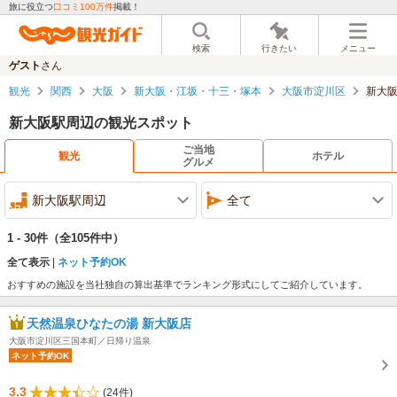
旅に役立つ
口コミ100万件
掲載！
検索
行きたい
メニュー
ゲスト
さん
観光
関西
大阪
新大阪・江坂・十三・塚本
大阪市淀川区
新大
新大阪駅周辺の観光スポット
ご当地
観光
ホテル
グルメ
新大阪駅周辺
全て
1 - 30件
（全105件中）
全て表示
ネット予約OK
おすすめの施設を当社独自の算出基準でランキング形式にしてご紹介しています。
天然温泉ひなたの湯 新大阪店
大阪市淀川区三国本町／日帰り温泉
ネット予約OK
3.3
(24件)