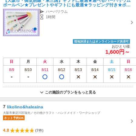
【大阪市・御堂筋線・東三国】ギフトに最適★選べるハーバリウム
ボールペン★プレゼントやギフトにも最適★ラッピング付き★ボー
ルペン・花材お好きなものをご自由に★お一人様ご参加OK！
ハーバリウム
1時間
現地決済またはオンラインカード決済可
おひとり様
1,600円～
日
月
火
水
木
金
土
日
8/9
8/10
8/11
8/12
8/13
8/14
8/15
8/16
この施設のプランをもっと見る
7
likolino&haleaina
大阪市東淀川区瑞光／その他クラフト・ハンドメイド・ワークショップ
ネット予約OK
4.8
(7件)