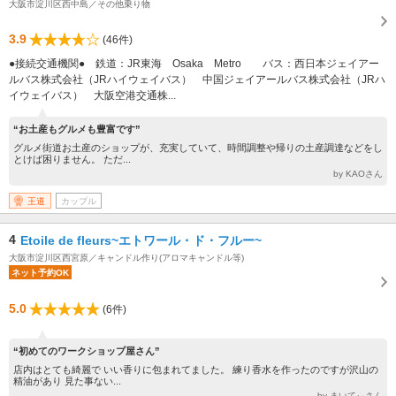
大阪市淀川区西中島／その他乗り物
3.9
(46件)
●接続交通機関● 鉄道：JR東海 Osaka Metro バス：西日本ジェイアー
ルバス株式会社（JRハイウェイバス） 中国ジェイアールバス株式会社（JRハ
イウェイバス） 大阪空港交通株...
“お土産もグルメも豊富です”
グルメ街道お土産のショップが、充実していて、時間調整や帰りの土産調達などをし
とけば困りません。 ただ...
by KAOさん
王道
カップル
4
Etoile de fleurs~エトワール・ド・フルー~
大阪市淀川区西宮原／キャンドル作り(アロマキャンドル等)
ネット予約OK
5.0
(6件)
“初めてのワークショップ屋さん”
店内はとても綺麗で いい香りに包まれてました。 練り香水を作ったのですが沢山の
精油があり 見た事ない...
by まいてぃさん