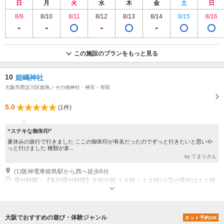
日
月
火
水
木
金
土
日
8/9
8/10
8/11
8/12
8/13
8/14
8/15
8/16
この施設のプランをもっと見る
10
姫嶋神社
大阪市西淀川区姫島／その他神社・神宮・寺院
5.0
(1件)
“ステキな御朱印”
夏休みの旅行で行きました ここの御朱印が有名だったのでずっと行きたいと思いや
っと行けました 種類が多...
by てまりさん
(1)阪神電車姫島駅から西へ徒歩6分
受付時間：【朱印受付時間】午前の部 １０時～１２時(※②の受付は１１時
半まで) 午後の部 １３時～１６時(※②の受付は１５時半まで) ①書
置き（紙でのお渡し） ②直押し（２月～１種のみ）※ 毎月１日を除く平
日のみ直押し ※もらえない日もあるので注意
大阪でおすすめの遊び・体験ジャンル
ネット予約OK