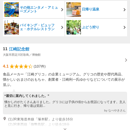
その他エンタメ・アミュ
日帰り温泉
ーズメント
バイキング・ビュッフ
ぶどう狩り
ェ・ホテルレストラン
11
江崎記念館
大阪市西淀川区歌島／博物館
4.1
(107件)
食品メーカー「江崎グリコ」の企業ミュージアム。グリコの歴史や歴代商品、
懐かしいおまけのおもちゃ、創業者・江崎利一氏ゆかりなどについての展示が
並ぶ。
“親切に案内してくれました。”
懐かしのがたくさんありました。グリコには子供の頃からお世話になってます。主人
と見に行き、帰り道は笑顔...
by なべやきさん
(1)JR東海道本線「塚本駅」より徒歩16分
(2)JR東西線「御幣島駅」より徒歩18分
開館：月～金曜日、第1・3土曜日 見学時間：①10：00～11：00 ②11：