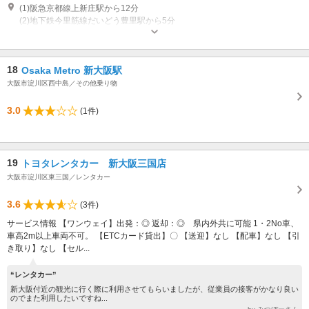
(1)阪急京都線上新庄駅から12分
(2)地下鉄今里筋線だいどう豊里駅から5分
営業：1月1日～12月31日 08:00～20:00 休業日：なし
18
Osaka Metro 新大阪駅
大阪市淀川区西中島／その他乗り物
3.0
(1件)
19
トヨタレンタカー 新大阪三国店
大阪市淀川区東三国／レンタカー
3.6
(3件)
サービス情報 【ワンウェイ】出発：◎ 返却：◎ 県内外共に可能 1・2No車、
車高2m以上車両不可。 【ETCカード貸出】〇 【送迎】なし 【配車】なし 【引
き取り】なし 【セル...
“レンタカー”
新大阪付近の観光に行く際に利用させてもらいましたが、従業員の接客がかなり良い
のでまた利用したいですね...