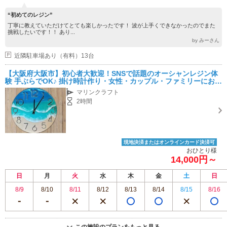
“初めてのレジン”
丁寧に教えていただけてとても楽しかったです！ 波が上手くできなかったのでまた
挑戦したいです！！ あり...
by みーさん
近隣駐車場あり（有料）13台
【大阪府大阪市】初心者大歓迎！SNSで話題のオーシャンレジン体
験 手ぶらでOK♪ 掛け時計作り・女性・カップル・ファミリーにおス
スメ★
マリンクラフト
2時間
現地決済またはオンラインカード決済可
おひとり様
14,000円～
日
月
火
水
木
金
土
日
8/9
8/10
8/11
8/12
8/13
8/14
8/15
8/16
この施設のプランをもっと見る