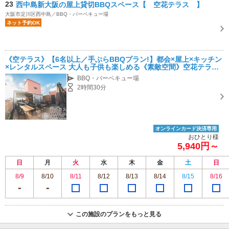
23
西中島新大阪の屋上貸切BBQスペース【 空花テラス 】
大阪市淀川区西中島／BBQ・バーベキュー場
ネット予約OK
《空テラス》【6名以上／手ぶらBBQプラン!】都会×屋上×キッチン
×レンタルスペース 大人も子供も楽しめる《素敵空間》空花テラス
へようこそ！！《ファミリー・友人グループにオススメ》
BBQ・バーベキュー場
2時間30分
オンラインカード決済専用
おひとり様
5,940円～
日
月
火
水
木
金
土
日
8/9
8/10
8/11
8/12
8/13
8/14
8/15
8/16
この施設のプランをもっと見る