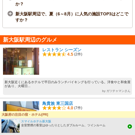
か？
新大阪駅周辺で、夏（6～8月）に人気の施設TOP3はどこで
すか？
新大阪駅周辺のグルメ
レストラン シーズン
4.5
(2件)
新大阪近くにあるホテルで平日のみランチバイキングを行っている。洋食やと和食屋
があり、火曜日...
by ガツチャマンさん
鳥貴族 東三国店
4.0
(7件)
大阪府の注目の宿・ホテル[PR]
スマイルホテル新大阪
全室禁煙の客室はゆったりとしたダブルルーム、ツインルーム