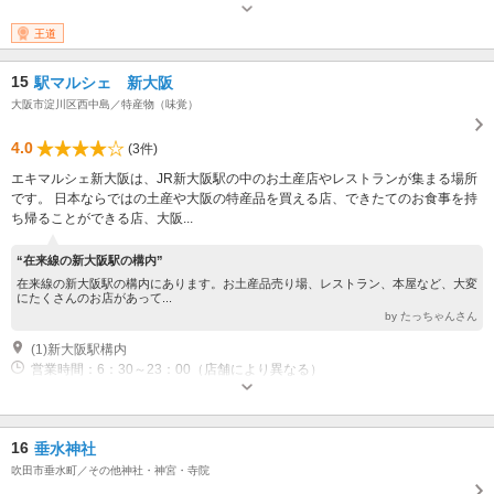
王道
15
駅マルシェ 新大阪
大阪市淀川区西中島／特産物（味覚）
4.0
(3件)
エキマルシェ新大阪は、JR新大阪駅の中のお土産店やレストランが集まる場所
です。 日本ならではの土産や大阪の特産品を買える店、できたてのお食事を持
ち帰ることができる店、大阪...
“在来線の新大阪駅の構内”
在来線の新大阪駅の構内にあります。お土産品売り場、レストラン、本屋など、大変
にたくさんのお店があって...
by たっちゃんさん
(1)新大阪駅構内
営業時間：6：30～23：00（店舗により異なる）
16
垂水神社
吹田市垂水町／その他神社・神宮・寺院