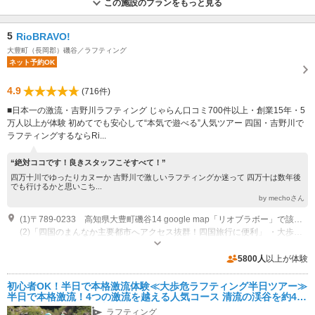
この施設のプランをもっと見る
5
RioBRAVO!
大豊町（長岡郡）磯谷／ラフティング
ネット予約OK
4.9
(716件)
■日本一の激流・吉野川ラフティング じゃらん口コミ700件以上・創業15年・5
万人以上が体験 初めてでも安心して“本気で遊べる”人気ツアー 四国・吉野川で
ラフティングするならRi...
“絶対ココです！良きスタッフこそすべて！”
四万十川でゆったりカヌーか 吉野川で激しいラフティングか迷って 四万十は数年後
でも行けるかと思いこち...
by mechoさん
(1)〒789-0233 高知県大豊町磯谷14 google map「リオブラボー」で該当します。「最寄りの大豊ICから車で約10分 山道運転が苦手でもアクセスが楽ちん」
(2)「四国のまんなか主要都市へアクセス抜群！四国旅行に便利」 ・大歩危・祖谷エリアから 30分 ・高知市内まで 40分 ・高松市内まで 90分 ・松山市内まで 100分 ・徳島市内まで 100分
営業時間：午前8時～午後8時 ＊インターネットからのお申し込みは24時間
対応しています(予約の確定連絡はメール確認後になります。自動予約には
5800人
以上が体験
なりません）
専用駐車場あり（無料）12台 無料の駐車場をご用意しております。混雑期には1日コース参加のお客様には近隣の第2駐車場へご案内しております(車で3～4分程度 無料シャトルバスで送迎）
初心者OK！半日で本格激流体験≪大歩危ラフティング半日ツアー≫
半日で本格激流！4つの激流を越える人気コース 清流の渓谷を約4k
m下る“ちょうどいい本格ラフティング”
ラフティング