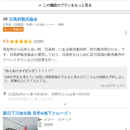
この施設のプランをもっと見る
18
日高村観光協会
日高村（高岡郡）本郷／その他レジャー・体験
ネット予約OK
4.5
(12件)
高知市から以外と近い村「日高村」にある観光案内所「村の案内所ひだか」で
す。日高村観光協会が運営しており、日高村をはじめ仁淀川流域の観光案内や
イベントチラシなどの設置を行っ...
“わくわくケイビング！！！！！”
GWの予定を考えている時に洞窟探検ができると見かけてこちらの体験を予約しまし
た。想像以上にとてもとても...
by はすのいとさん
(1)高知市から車で約30分、伊野ICからは車で約15分
(2)JR岡花駅から東へ徒歩5分
営業時間：9：00～17：00 定休日：年末年始休あり
新日下川放水路 見学&地下クルーズ！
カヌー・カヤック
3時間