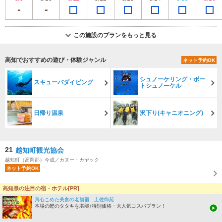
この施設のプランをもっと見る
高知でおすすめの遊び・体験ジャンル
ネット予約OK
シュノーケリング・ボー
スキューバダイビング
トシュノーケル
日帰り温泉
沢下り(キャニオニング)
21
越知町観光協会
越知町（高岡郡）今成／カヌー・カヤック
ネット予約OK
4.4
(13件)
高知県の注目の宿・ホテル[PR]
真心こめた美食の老舗宿 土佐御苑
新鮮な野菜に情報が満載。是非お立ち寄りください。 横倉山トレッキングツア
本場の鰹のタタキを堪能♪特別価格・大人気コスパプラン！
ー体験ができます！！