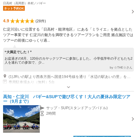
日高村（高岡郡）本村／バギー
ネット予約OK
4.9
(28件)
仁淀川沿いに位置する「日高村・能津地区」 にある「ミライエ」を拠点とした
ツアー事業です 仁淀川の魅力を満喫できるツアープランをご用意 拠点施設では
ツアーの前後にゆっくり過...
“大満足でした！”
お盆過ぎの8月、120分のカヤックツアーに参加しました。 小学低学年の子どもたち2
人を連れての参加で、少...
by ☆THE☆さん
(1)JRいの駅より西条方面へ国道194号線を通り「水辺の駅あいの里」を過ぎて柳瀬大橋を渡り左折。県道299号線を仁淀川沿いに約5分
専用駐車場あり（無料）5台
高知・仁淀川 バギー&SUPで遊び尽くす！大人の夏休み限定ツア
ー（9月まで）
サップ・SUP(スタンドアップパドル)
2時間