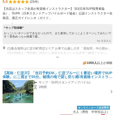
5.0
(25件)
【当店はスタッフ全員が有資格インストラクター】 SIJ(日本SUP指導者協
会）、SUPA（日本スタンドアップパドルボード協会）公認インストラクター在
籍店。適正ガイドレシオ（ガイド...
“サップ初体験”
かっこいいターンができなかったので、また参加してかっこよくターンしてみたいで
す！景色めっちゃ綺麗で最...
by るるさん
(1)集合場所は仁淀川町周辺エリア お車でお越しの方 「高知市」中心部から車で約80分 高知自動車道「伊野IC」から約70分 「松山市」中心部から車で約100分 公共交通機関ではやや厳しい場所です。
(2)※詳細はご予約後に当店から送信されるメールを必ずご確認ください。
営業時間：8時30分～17時
近隣駐車場あり（無料）10台 駐車スペース10台分ほどあり
1000人
以上が体験
【高知・仁淀川】「当日予約OK」仁淀ブルーに１番近い場所でSUP
体験。にこ淵まで35分。秘境の地で貸し切り感!有資格インストラク
ターで女性旅、カップルやファミリーに大人気。愛犬もOK!!
サップ・SUP(スタンドアップパドル)
2時間
オンラインカード決済専用
大人（男性 中学生以上）