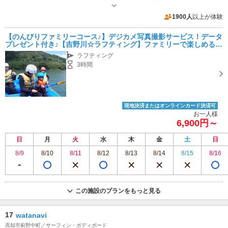
受付時間：8：00から20：00
専用駐車場あり（無料）15台
1900人
以上が体験
【のんびりファミリーコース♪】デジカメ写真撮影サービス！データ
プレゼント付き♪【吉野川☆ラフティング】ファミリーで楽しめる
【大豊ICより車で約1分の好アクセス】【ファミリー・女性・カップ
ラフティング
ルにおすすめ】
3時間
現地決済またはオンラインカード決済可
お一人様
6,900円～
日
月
火
水
木
金
土
日
8/9
8/10
8/11
8/12
8/13
8/14
8/15
8/16
この施設のプランをもっと見る
17
watanavi
高知市薊野中町／サーフィン・ボディボード