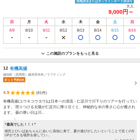
現地決済またはオンラインカード決済可
大人
9,000円～
日
月
火
水
木
金
土
日
8/9
8/10
8/11
8/12
8/13
8/14
8/15
8/16
この施設のプランをもっと見る
12
有機高揚
越知町（高岡郡）鎌井田本村／ラフティング
ネット予約OK
4.9
(81件)
有機高揚(ユウキコウヨウ)は日本一の清流・仁淀川で川下りのツアーを行ってい
ます。 照りつける太陽が仁淀川に降り注ぐと、神秘的な水の青さに心が癒され
ます。 曇の厚い日は川...
“最高でした！！！”
彼氏とひいばあちゃんに会いに高知に来て、夏の遊びがしたいということで近くのS
UPができる場所を探してい...