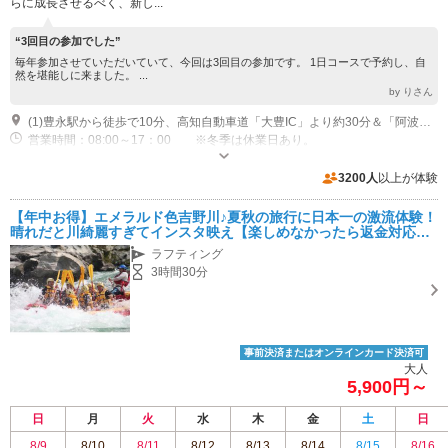
らに成長させるべく、新し...
“3回目の参加でした”
毎年参加させていただいていて、今回は3回目の参加です。 1日コースで予約し、自
然を堪能しに来ました。 ...
by りさん
(1)豊永駅から徒歩で10分、高知自動車道「大豊IC」より約30分＆「阿波池田IC」より約45分 ※特にナビやグーグルで来る場合は時々、山道に案内される場合がありますが、弊社は32号線の国道沿いです。山に登らないようご注意ください。
営業時間：08:00～17：00 ※冬季は休業日あり。
専用駐車場あり（無料）20台
3200人
以上が体験
【年中お得】エメラルド色吉野川♪夏秋の旅行に日本一の激流体験！
晴れだと川綺麗すぎてインスタ映え【楽しめなかったら返金対応し
ます！】吉野川半日コースは、激流満足度◎
ラフティング
3時間30分
事前決済またはオンラインカード決済可
大人
5,900円～
日
月
火
水
木
金
土
日
8/9
8/10
8/11
8/12
8/13
8/14
8/15
8/16