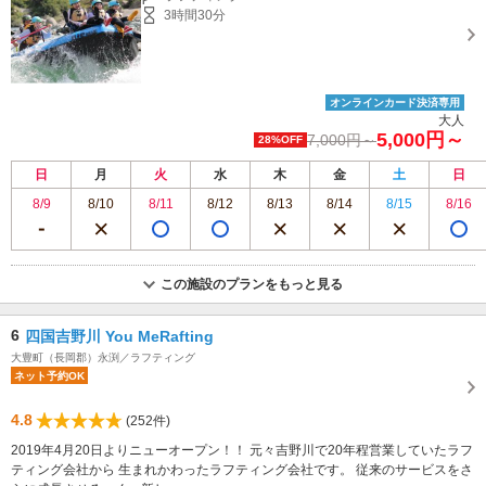
3時間30分
オンラインカード決済専用
大人
5,000円～
7,000円～
28%OFF
日
月
火
水
木
金
土
日
8/9
8/10
8/11
8/12
8/13
8/14
8/15
8/16
この施設のプランをもっと見る
6
四国吉野川 You MeRafting
大豊町（長岡郡）永渕／ラフティング
ネット予約OK
4.8
(252件)
2019年4月20日よりニューオープン！！ 元々吉野川で20年程営業していたラフ
ティング会社から 生まれかわったラフティング会社です。 従来のサービスをさ