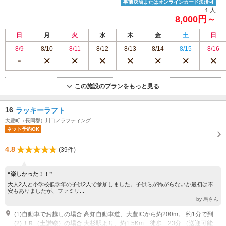
事前決済またはオンラインカード決済可
１人
8,000円～
日
月
火
水
木
金
土
日
8/9
8/10
8/11
8/12
8/13
8/14
8/15
8/16
この施設のプランをもっと見る
16
ラッキーラフト
大豊町（長岡郡）川口／ラフティング
ネット予約OK
4.8
(39件)
“楽しかった！！”
大人2人と小学校低学年の子供2人で参加しました。子供らが怖がらないか最初は不
安もありましたが、ファミリ...
by 馬さん
(1)自動車でお越しの場合 高知自動車道、大豊ICから約200m。 約1分で到着します。 ⇒大豊ICを降りたら信号（国道４３９号）を 左 ⇒喫茶店「夢工房」を左 ⇒右に、ラッキーラフトベースあり
(2)ＪＲ（土讃線）の場合 大杉駅より、約1.5Km 徒歩 23分 （送迎可能な場合があります。申し込み時にご相談ください。）