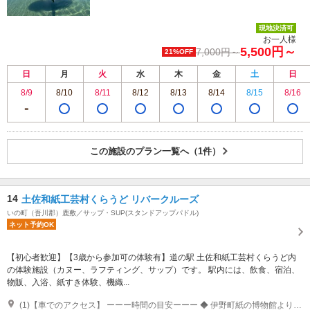
現地決済可
お一人様
5,500円～
7,000円～
21%OFF
日
月
火
水
木
金
土
日
8/9
8/10
8/11
8/12
8/13
8/14
8/15
8/16
この施設のプラン一覧へ（1件）
14
土佐和紙工芸村くらうど リバークルーズ
いの町（吾川郡）鹿敷／サップ・SUP(スタンドアップパドル)
ネット予約OK
【初心者歓迎】【3歳から参加可の体験有】道の駅 土佐和紙工芸村くらうど内
の体験施設（カヌー、ラフティング、サップ）です。 駅内には、飲食、宿泊、
物販、入浴、紙すき体験、機織...
(1)【車でのアクセス】 ーーー時間の目安ーーー ◆ 伊野町紙の博物館より、車で約10分 ◆ 高知市はりまや橋より、車で約40分 ◆ いのICより、車で約20分 ◆ 岡山よりいのIC経由、車で約2時間30分