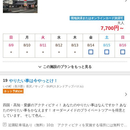
現地決済またはオンラインカード決済可
大人
7,700円～
日
月
火
水
木
金
土
日
8/9
8/10
8/11
8/12
8/13
8/14
8/15
8/16
この施設のプランをもっと見る
19
やりたい事は今やっとけ！
いの町（吾川郡）長沢／サップ・SUP(スタンドアップパドル)
ネット予約OK
四国・高知・愛媛のアクティビティ！ あなたのやりたい事はなんですか？ あな
たのやりたい事をかなえます！ オーダーメイドのプライベートツアーを得意と
しています。 そして色ん...
近隣駐車場あり（無料）10台 アクティビティを実施する場所には無料で車を止められる場所があります。