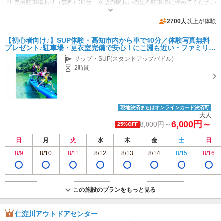
専用駐車場あり（無料）30台 水辺の駅あいの里の駐車場に停めてください
2700人
以上が体験
【初心者向け♪】SUP体験・高知市内から車で40分／体験写真無料
プレゼント♪駐車場・更衣室完備で安心！にこ淵も近い・ファミリ
ー、女性、カップル歓迎
サップ・SUP(スタンドアップパドル)
2時間
現地決済またはオンラインカード決済可
大人
6,000円～
8,000円～
25%OFF
日
月
火
水
木
金
土
日
8/9
8/10
8/11
8/12
8/13
8/14
8/15
8/16
この施設のプランをもっと見る
仁淀川アウトドアセンター