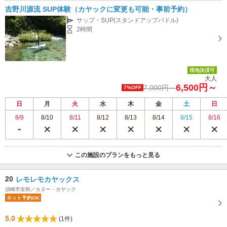
吉野川源流 SUP体験（カヤックに変更も可能・事前予約）
サップ・SUP(スタンドアップパドル)
2時間
現地決済可
大人
6,500円～
7,000円～
7%OFF
日
月
火
水
木
金
土
日
8/9
8/10
8/11
8/12
8/13
8/14
8/15
8/16
この施設のプランをもっと見る
20
レモレモカヤックス
須崎市安和／カヌー・カヤック
ネット予約OK
5.0
(1件)