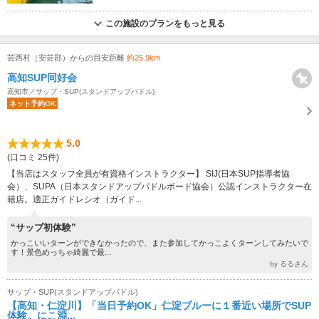
この施設のプランをもっと見る
芸西村（安芸郡）からの目安距離
約25.9km
高知SUP同好会
高知市／サップ・SUP(スタンドアップパドル)
ネット予約OK
5.0
(口コミ 25件)
【当店はスタッフ全員が有資格インストラクター】 SIJ(日本SUP指導者協
会）、SUPA（日本スタンドアップパドルボード協会）公認インストラクター在
籍店。適正ガイドレシオ（ガイド...
“サップ初体験”
かっこいいターンができなかったので、また参加してかっこよくターンしてみたいで
す！景色めっちゃ綺麗で最...
by るるさん
サップ・SUP(スタンドアップパドル)
【高知・仁淀川】「当日予約OK」仁淀ブルーに１番近い場所でSUP
体験。にこ淵...