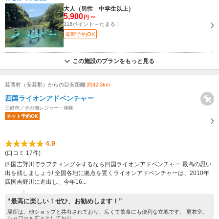
大人（男性 中学生以上）
5,900
～
円
118ポイント～たまる！
即時予約OK
この施設のプランをもっと見る
芸西村（安芸郡）からの目安距離
約42.3km
四国ライオンアドベンチャー
三好市／その他レジャー・体験
ネット予約OK
4.9
(口コミ 17件)
四国吉野川でラフティングをするなら四国ライオンアドベンチャー 最高の思い
出を残しましょう! 全国各地に拠点を置くライオンアドベンチャーは、2010年
四国吉野川に進出し、今年16...
“最高に楽しい！ぜひ、お勧めします！”
場所は、他ショップと共有されており、広くて飲食にも便利な立地です。 更衣室、
シャワーも広々としており...