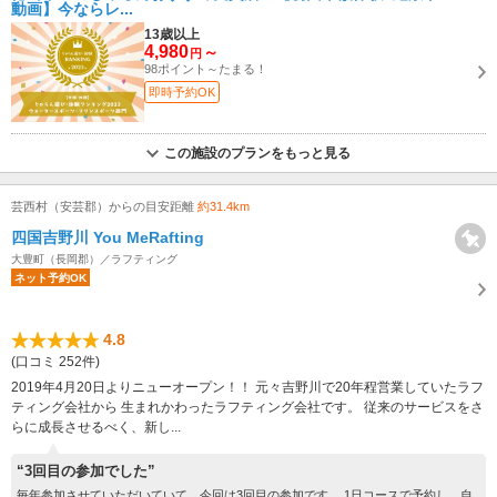
動画】今ならレ...
13歳以上
4,980
～
円
98ポイント～たまる！
即時予約OK
この施設のプランをもっと見る
芸西村（安芸郡）からの目安距離
約31.4km
四国吉野川 You MeRafting
大豊町（長岡郡）／ラフティング
ネット予約OK
4.8
(口コミ 252件)
2019年4月20日よりニューオープン！！ 元々吉野川で20年程営業していたラフ
ティング会社から 生まれかわったラフティング会社です。 従来のサービスをさ
らに成長させるべく、新し...
“3回目の参加でした”
毎年参加させていただいていて、今回は3回目の参加です。 1日コースで予約し、自