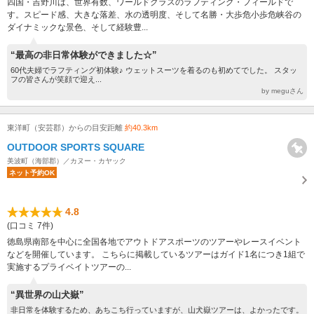
四国・吉野川は、世界有数、ワールドクラスのラフティング・フィールドで
す。スピード感、大きな落差、水の透明度、そして名勝・大歩危小歩危峡谷の
ダイナミックな景色、そして経験豊...
“最高の非日常体験ができました☆”
60代夫婦でラフティング初体験♪ ウェットスーツを着るのも初めてでした。 スタッ
フの皆さんが笑顔で迎え...
by meguさん
東洋町（安芸郡）からの目安距離
約40.3km
OUTDOOR SPORTS SQUARE
美波町（海部郡）／カヌー・カヤック
ネット予約OK
4.8
(口コミ 7件)
徳島県南部を中心に全国各地でアウトドアスポーツのツアーやレースイベント
などを開催しています。 こちらに掲載しているツアーはガイド1名につき1組で
実施するプライベイトツアーの...
“異世界の山犬嶽”
非日常を体験するため、あちこち行っていますが、山犬嶽ツアーは、よかったです。