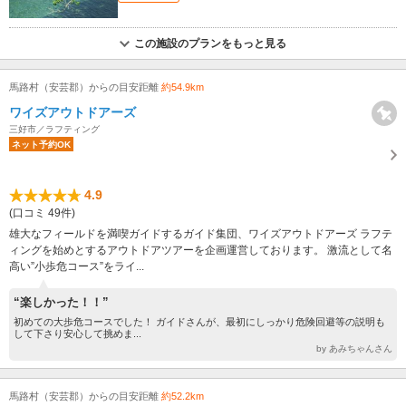
この施設のプランをもっと見る
馬路村（安芸郡）からの目安距離
約54.9km
ワイズアウトドアーズ
三好市／ラフティング
ネット予約OK
4.9
(口コミ 49件)
雄大なフィールドを満喫ガイドするガイド集団、ワイズアウトドアーズ ラフテ
ィングを始めとするアウトドアツアーを企画運営しております。 激流として名
高い”小歩危コース”をライ...
“楽しかった！！”
初めての大歩危コースでした！ ガイドさんが、最初にしっかり危険回避等の説明も
して下さり安心して挑めま...
by あみちゃんさん
馬路村（安芸郡）からの目安距離
約52.2km