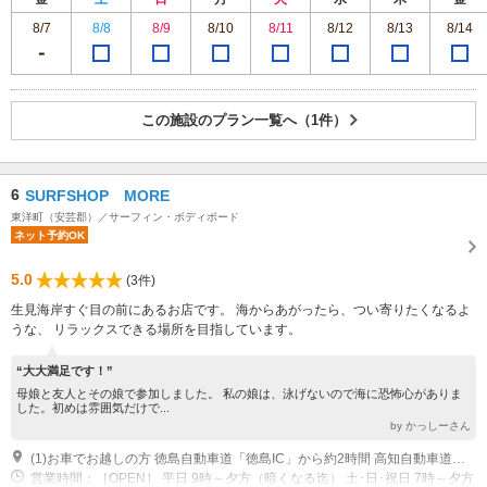
8/7
8/8
8/9
8/10
8/11
8/12
8/13
8/14
この施設のプラン一覧へ（1件）
6
SURFSHOP MORE
東洋町（安芸郡）／サーフィン・ボディボード
ネット予約OK
5.0
(3件)
生見海岸すぐ目の前にあるお店です。 海からあがったら、つい寄りたくなるよ
うな、 リラックスできる場所を目指しています。
“大大満足です！”
母娘と友人とその娘で参加しました。 私の娘は、泳げないので海に恐怖心がありま
した。初めは雰囲気だけで...
by かっしーさん
(1)お車でお越しの方 徳島自動車道「徳島IC」から約2時間 高知自動車道「南国IC」から約2時間
営業時間：［OPEN］ 平日 9時～夕方（暗くなる迄） 土･日･祝日 7時～夕方