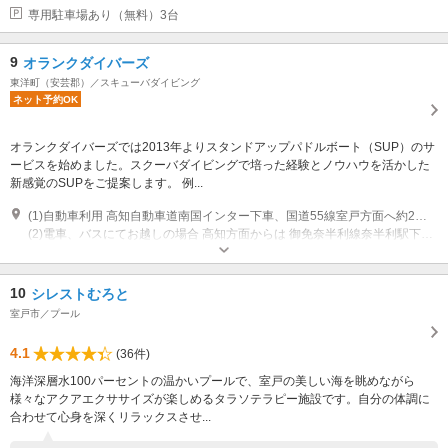
専用駐車場あり（無料）3台
9
オランクダイバーズ
東洋町（安芸郡）／スキューバダイビング
ネット予約OK
オランクダイバーズでは2013年よりスタンドアップパドルボート（SUP）のサ
ービスを始めました。スクーバダイビングで培った経験とノウハウを活かした
新感覚のSUPをご提案します。 例...
(1)自動車利用 高知自動車道南国インター下車、国道55線室戸方面へ約2時間 神戸淡路自動車道徳島インター下車、国道55線室戸方面へ約2時間
(2)電車、バスにてお越しの場合 高知方面からは 御免奈半利線奈半利駅下車 東部交通バス室戸岬経由甲浦岸壁バス停下車、徒歩30秒 徳島方面からは 安佐海岸鉄道甲浦駅下車 徒歩15分（無料送迎します）
営業時間：9：00～17：00
10
シレストむろと
室戸市／プール
4.1
(36件)
海洋深層水100パーセントの温かいプールで、室戸の美しい海を眺めながら
様々なアクアエクササイズが楽しめるタラソテラピー施設です。自分の体調に
合わせて心身を深くリラックスさせ...