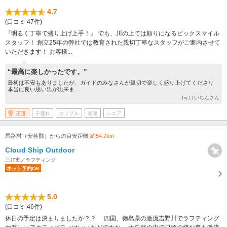
4.7
(口コミ 47件)
『明るく丁寧で盛り上げ上手！』 でも、川の上では頼りになるビックスマイル
スタッフ！ 創立25年の弊社では教育された親切丁寧なスタッフがご案内させて
いただきます！ お客様...
“最高に楽しかったです。”
最初は不安もありましたが、ガイドのみなさんが親切で楽しく盛り上げてくださり
本当に良い思い出が出来ま...
by けいちんさん
王道
子連れ
カップル
友達
シニア
馬路村（安芸郡）からの目安距離
約54.7km
Cloud Ship Outdoor
三好市／ラフティング
ネット予約OK
5.0
(口コミ 46件)
休日の予定は決まりましたか？？ 四国、徳島県の激流吉野川でラフティング