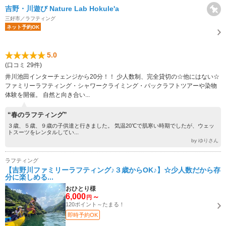
吉野・川遊び Nature Lab Hokule'a
三好市／ラフティング
ネット予約OK
5.0
(口コミ 29件)
井川池田インターチェンジから20分！！ 少人数制、完全貸切の☆他にはない☆
ファミリーラフティング・シャワークライミング・パックラフトツアーや染物
体験を開催。 自然と向き合い...
“春のラフティング”
３歳、５歳、９歳の子供達と行きました。 気温20℃で肌寒い時期でしたが、ウェッ
トスーツをレンタルしてい...
by ゆりさん
ラフティング
【吉野川ファミリーラフティング♪３歳からOK♪】☆少人数だから存
分に楽しめる...
おひとり様
6,000
～
円
120ポイント～たまる！
即時予約OK