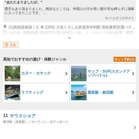
“あたたまりましたが。”
露天もあり温まりました。残念なところは、外国人の方が長い髪の毛を縛らずに湯船
に入ってきたことです。 ...
by にんぎょひめさん
(1)高知道南国ＩＣ 車 120分 土佐くろしお鉄道奈半利駅 高知東部交通バス甲浦行きなど 60分 シレストむろと下車すぐ
その他：開館時間 10:00?21:00 休館日（水） メンテナンス日は休業、要問
合せ
王道
高知でおすすめの遊び・体験ジャンル
ネット予約OK
サップ・SUP(スタンドア
カヌー・カヤック
ップパドル)
ラフティング
屋形船・納涼船
11
サウスショア
東洋町（安芸郡）／サーフィン・ボディボード