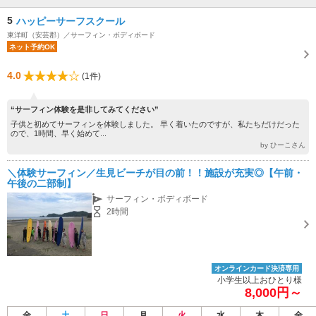
5
ハッピーサーフスクール
東洋町（安芸郡）／サーフィン・ボディボード
ネット予約OK
4.0
(1件)
“サーフィン体験を是非してみてください”
子供と初めてサーフィンを体験しました。 早く着いたのですが、私たちだけだった
ので、1時間、早く始めて...
by ひーこさん
＼体験サーフィン／生見ビーチが目の前！！施設が充実◎【午前・
午後の二部制】
サーフィン・ボディボード
2時間
オンラインカード決済専用
小学生以上おひとり様
8,000円～
金
土
日
月
火
水
木
金