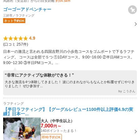
馬路村（安芸郡）からの目安距離
約54.5km
ゴーゴーアドベンチャー
三好市／ラフティング
ネット予約OK
4.9
(口コミ 257件)
日本一の激流と言われる四国吉野川の小歩危コースをゴムボートで下るラフテ
ィング。 コースは全部で５つ ①1DAYコース。9:00~16:00 ②半日AMコース。
9:00~12:30 ③半日PMコース。...
“非常にアクティブな体験ができる！”
大きな激流を4つ体験してきました！ 波にのまれながらもなんとか転覆せずにやりき
りました！ ぜひ参加す...
by こうさん
ラフティング
【半日ラフティング】【グーグルレビュー1100件以上評価4.9の実
績】日本一...
大人（中学生以上）
7,000
～
円
140ポイント～たまる！
即時予約OK