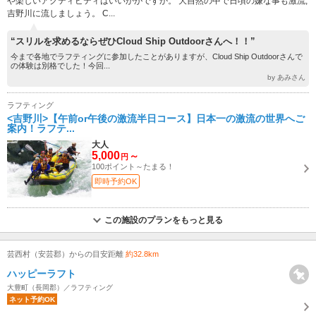
や楽しいアクティビティはいいかがですか。 大自然の中で日頃の嫌な事も激流,
吉野川に流しましょう。 C...
“スリルを求めるならぜひCloud Ship Outdoorさんへ！！”
今まで各地でラフティングに参加したことがありますが、Cloud Ship Outdoorさんで
の体験は別格でした！今回...
by あみさん
ラフティング
<吉野川>【午前or午後の激流半日コース】日本一の激流の世界へご
案内！ラフテ...
大人
5,000
～
円
100ポイント～たまる！
即時予約OK
この施設のプランをもっと見る
芸西村（安芸郡）からの目安距離
約32.8km
ハッピーラフト
大豊町（長岡郡）／ラフティング
ネット予約OK