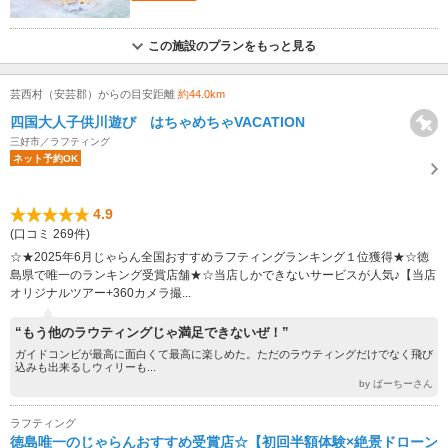
この施設のプランをもっと見る
芸西村（安芸郡）からの目安距離
約44.0km
四国大人子供川遊び はちゃめちゃVACATION
三好市／ラフティング
ネット予約OK
4.9
(口コミ 269件)
☆★2025年6月じゃらん全国おすすめラフティングランキング１位獲得★☆徳
島県で唯一のランキング受賞店舗★☆当店しかできないサービスが人気♪【当店
オリジナルツアー+360カメラ撮...
“もう他のラウティングじゃ満足できないぜ！”
ガイドコンビが最高に面白くて最高に楽しめた。ただのラウティングだけでなく飛び
込みも出来るしウィリーも...
by ばーちーさん
ラフティング
徳島唯一のじゃらんおすすめ受賞店☆【初回半額体験×絶景ドローン