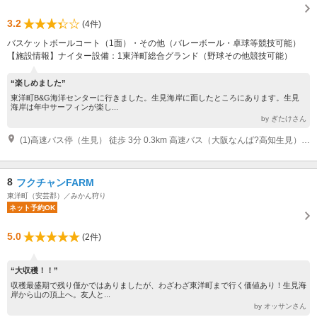
3.2
(4件)
バスケットボールコート（1面）・その他（バレーボール・卓球等競技可能）
【施設情報】ナイター設備：1東洋町総合グランド（野球その他競技可能）
“楽しめました”
東洋町B&G海洋センターに行きました。生見海岸に面したところにあります。生見
海岸は年中サーフィンが楽し...
by ぎたけさん
(1)高速バス停（生見） 徒歩 3分 0.3km 高速バス（大阪なんば?高知生見）生見下車
8
フクチャンFARM
東洋町（安芸郡）／みかん狩り
ネット予約OK
5.0
(2件)
“大収穫！！”
収穫最盛期で残り僅かではありましたが、わざわざ東洋町まで行く価値あり！生見海
岸から山の頂上へ。友人と...
by オッサンさん