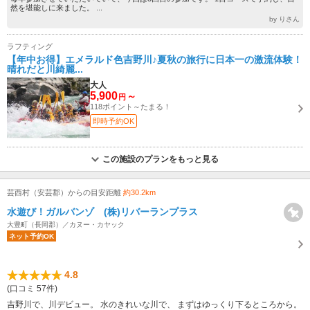
然を堪能しに来ました。 ...
by りさん
ラフティング
【年中お得】エメラルド色吉野川♪夏秋の旅行に日本一の激流体験！
晴れだと川綺麗...
大人
5,900
～
円
118ポイント～たまる！
即時予約OK
この施設のプランをもっと見る
芸西村（安芸郡）からの目安距離
約30.2km
水遊び！ガルバンゾ (株)リバーランプラス
大豊町（長岡郡）／カヌー・カヤック
ネット予約OK
4.8
(口コミ 57件)
吉野川で、川デビュー。 水のきれいな川で、 まずはゆっくり下るところから。