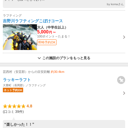
by komaさん
ラフティング
吉野川ラフティングこぼけコース
大人（中学生以上）
5,000
～
円
100ポイント～たまる！
即時予約OK
この施設のプランをもっと見る
芸西村（安芸郡）からの目安距離
約30.4km
ラッキーラフト
大豊町（長岡郡）／ラフティング
ネット予約OK
4.8
(口コミ 39件)
“楽しかった！！”