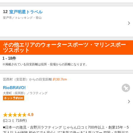
12
室戸明星トラベル
室戸市／トレッキング・登山
その他エリアのウォータースポーツ・マリンスポー
ツスポット
1 - 18件
※掲載されている目安距離は役所・役場からの距離になります。
芸西村（安芸郡）からの目安距離
約30.7km
RioBRAVO!
大豊町（長岡郡）／ラフティング
ネット予約OK
4.9
(口コミ 716件)
■日本一の激流・吉野川ラフティング じゃらん口コミ700件以上・創業15年・5
万人以上が体験 初めてでも安心して“本気で遊べる”人気ツアー 四国・吉野川で