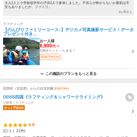
大人2人と小学校低学年の子供2人で参加しました。子供らが怖がらないか最初は不
安もありましたが、ファミリ...
by 馬さん
ラフティング
【のんびりファミリーコース♪】デジカメ写真撮影サービス！データ
プレゼント付き...
お一人様
6,900
～
円
138ポイント～たまる！
即時予約OK
この施設のプランをもっと見る
芸西村（安芸郡）からの目安距離
約44.0km
ODSS四国《ラフティング＆シャワークライミング》
三好市／ラフティング
ネット予約OK
4.9
(口コミ 21件)