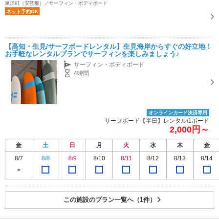
東洋町（安芸郡）／サーフィン・ボディボード
ネット予約OK
【高知・生見/サーフボードレンタル】生見海岸からすぐの好立地！
お手軽なレンタルプランでサーフィンを楽しみましょう♪
サーフィン・ボディボード
4時間
オンラインカード決済専用
サーフボード【半日】レンタル/1ボード
2,000円～
金
土
日
月
火
水
木
金
8/7
8/8
8/9
8/10
8/11
8/12
8/13
8/14
この施設のプラン一覧へ（1件）