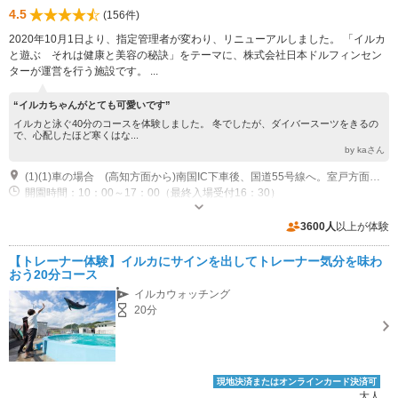
4.5
(156件)
2020年10月1日より、指定管理者が変わり、リニューアルしました。 「イルカ
と遊ぶ それは健康と美容の秘訣」をテーマに、株式会社日本ドルフィンセン
ターが運営を行う施設です。 ...
“イルカちゃんがとても可愛いです”
イルカと泳ぐ40分のコースを体験しました。 冬でしたが、ダイバースーツをきるの
で、心配したほど寒くはな...
by kaさん
(1)(1)車の場合 (高知方面から)南国IC下車後、国道55号線へ。室戸方面へ向かい約2時間弱。 ・(徳島方面から) 徳島市内から約3時間30分。室戸岬を通り過ぎて約5分。 (2)電車の場合 ごめん・なはり線 奈半利駅下車。東部交通バスで約50分。室戸営業所下車。徒歩5分。
開園時間：10：00～17：00（最終入場受付16：30）
専用駐車場あり（無料）15台 とろむ内駐車場も利用可
3600人
以上が体験
【トレーナー体験】イルカにサインを出してトレーナー気分を味わ
おう20分コース
イルカウォッチング
20分
現地決済またはオンラインカード決済可
大人