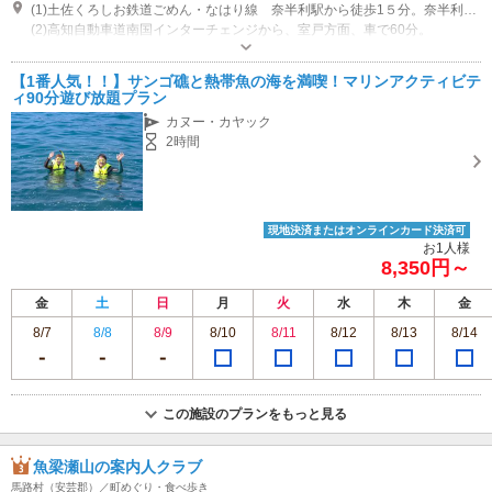
(1)土佐くろしお鉄道ごめん・なはり線 奈半利駅から徒歩1５分。奈半利駅からレンタサイクルで５分。
(2)高知自動車道南国インターチェンジから、室戸方面、車で60分。
営業：年末年始以外
専用駐車場あり（無料）12台
【1番人気！！】サンゴ礁と熱帯魚の海を満喫！マリンアクティビテ
ィ90分遊び放題プラン
カヌー・カヤック
2時間
現地決済またはオンラインカード決済可
お1人様
8,350円～
金
土
日
月
火
水
木
金
8/7
8/8
8/9
8/10
8/11
8/12
8/13
8/14
この施設のプランをもっと見る
魚梁瀬山の案内人クラブ
馬路村（安芸郡）／町めぐり・食べ歩き