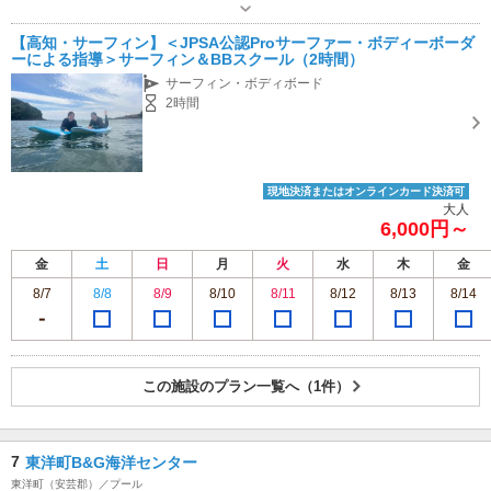
（暗くなる迄） ［定休日］嵐の日（年中無休
【高知・サーフィン】＜JPSA公認Proサーファー・ボディーボーダ
ーによる指導＞サーフィン＆BBスクール（2時間）
サーフィン・ボディボード
2時間
現地決済またはオンラインカード決済可
大人
6,000円～
金
土
日
月
火
水
木
金
8/7
8/8
8/9
8/10
8/11
8/12
8/13
8/14
この施設のプラン一覧へ（1件）
7
東洋町B&G海洋センター
東洋町（安芸郡）／プール