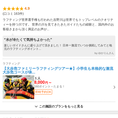
4.9
(口コミ 163件)
ラフティング世界選手権も行われた吉野川は世界でもトップレベルのクオリテ
ィーを持つ川です。 世界の川を見てきたきたガイドたちの経験と、国内外のお
客様さまから頂く満足のお声が...
“水が冷たくて気持ちよかった”
楽しいガイドさんに盛り上げて頂きました！ 日本一激流でいつか挑戦してみてと地
元のラフティングポイント...
by ゆかりんさん
ラフティング
【大歩危ファミリーラフティングツアー★】小学生も本格的な激流
大歩危コースが体...
１人
8,000
～
円
160ポイント～たまる！
即時予約OK
この施設のプランをもっと見る