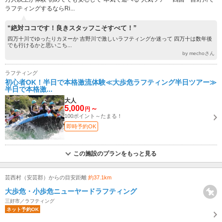
ラフティングするならRi...
“絶対ココです！良きスタッフこそすべて！”
四万十川でゆったりカヌーか 吉野川で激しいラフティングか迷って 四万十は数年後
でも行けるかと思いこち...
by mechoさん
ラフティング
初心者OK！半日で本格激流体験≪大歩危ラフティング半日ツアー≫
半日で本格激...
大人
5,000
～
円
100ポイント～たまる！
即時予約OK
この施設のプランをもっと見る
芸西村（安芸郡）からの目安距離
約37.1km
大歩危・小歩危ニューヤードラフティング
三好市／ラフティング
ネット予約OK