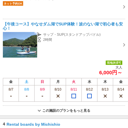
ネット予約OK
【午後コース】やなせダム湖でSUP体験！波のない湖で初心者も安
心！
サップ・SUP(スタンドアップパドル)
2時間
現地決済可
大人
6,000円～
金
土
日
月
火
水
木
金
8/7
8/8
8/9
8/10
8/11
8/12
8/13
8/14
この施設のプランをもっと見る
4
Rental boards by Michishio