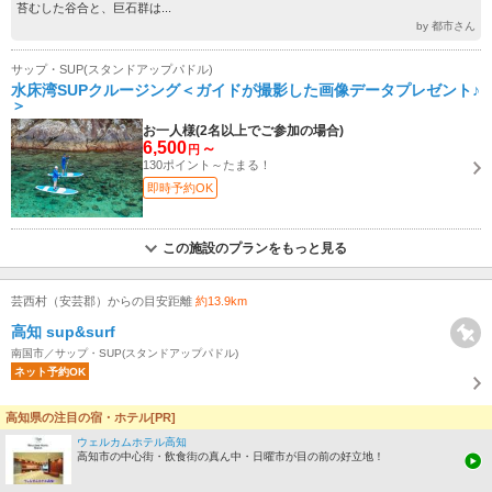
苔むした谷合と、巨石群は...
by 都市さん
サップ・SUP(スタンドアップパドル)
水床湾SUPクルージング＜ガイドが撮影した画像データプレゼント♪
＞
お一人様(2名以上でご参加の場合)
6,500
～
円
130ポイント～たまる！
即時予約OK
この施設のプランをもっと見る
芸西村（安芸郡）からの目安距離
約13.9km
高知 sup&surf
南国市／サップ・SUP(スタンドアップパドル)
ネット予約OK
高知県の注目の宿・ホテル[PR]
5.0
ウェルカムホテル高知
(口コミ 7件)
高知市の中心街・飲食街の真ん中・日曜市が目の前の好立地！
☆南国ICから約30分☆ ☆龍馬空港から約60分☆ ☆高知市内まで約60分☆ ま