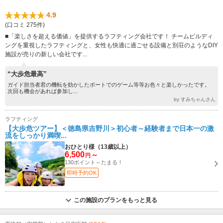
4.9
(口コミ 275件)
■「楽しさを超える価値」を提供するラフティング会社です！ チームビルディ
ングを重視したラフティングと、女性も快適に過ごせる設備と別荘のようなDIY
施設が売りの新しい会社です...
“大歩危最高”
ガイド担当者君の機転を効かしたボートでのゲーム等等お色々と楽しかったです。
次回も機会があれば参加し...
by すみちゃんさん
ラフティング
【大歩危ツアー】＜徳島県吉野川＞初心者～経験者まで日本一の激
流をしっかり満喫...
おひとり様（13歳以上）
6,500
～
円
130ポイント～たまる！
即時予約OK
この施設のプランをもっと見る