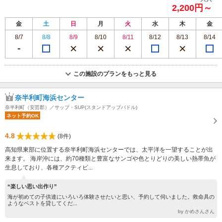
2,200円～
金
土
日
月
火
水
木
金
8/7
8/8
8/9
8/10
8/11
8/12
8/13
8/14
この施設のプランをもっと見る
奈半利町海浜センター
奈半利町（安芸郡）／サップ・SUP(スタンドアップパドル)
ネット予約OK
4.8
(8件)
高知県東部に位置する奈半利町海浜センターでは、太平洋を一望することが出
来ます。 海岸沖には、約70種類と豊富なサンゴや色とりどりの美しい熱帯魚が
生息しており、各種アクティビ...
“楽しい思い出作り”
海が初めての子供達にいろいろ体験させたいと思い、予約して伺いました。救命具の
ようなベストを貸してくだ...
by かめさんさん