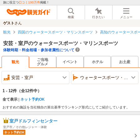
旅に役立つ
口コミ100万件
掲載！
検索
行きたい
メニュー
ゲスト
さん
観光
四国のウォータースポーツ・マリンスポーツ
高知のウォータースポ
安芸・室戸のウォータースポーツ・マリンスポーツ
体験時期・料金相場・参加者属性について
ご当地
観光
イベント
ホテル
お土産
グルメ
安芸・室戸
ウォータースポーツ・マリンスポーツ
1 - 12件
（全12件中）
全て表示
ネット予約OK
おすすめの施設を当社独自の算出基準でランキング形式にしてご紹介しています。
室戸ドルフィンセンター
室戸市／その他レジャー・体験
ネット予約OK