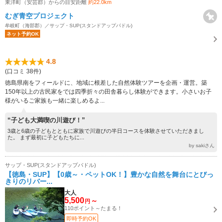
東洋町（安芸郡）からの目安距離
約22.0km
むぎ青空プロジェクト
牟岐町（海部郡）／サップ・SUP(スタンドアップパドル)
ネット予約OK
4.8
(口コミ 38件)
徳島県南をフィールドに、地域に根差した自然体験ツアーを企画・運営。築
150年以上の古民家をでは四季折々の田舎暮らし体験ができます。小さいお子
様がいるご家族も一緒に楽しめるよ...
“子ども大満喫の川遊び！”
3歳と6歳の子どもとともに家族で川遊びの半日コースを体験させていただきまし
た。 まず最初に子どもたちに...
by sakiさん
サップ・SUP(スタンドアップパドル)
【徳島・SUP】【0歳～・ペットOK！】豊かな自然を舞台にとびっ
きりのリバー...
大人
5,500
～
円
110ポイント～たまる！
即時予約OK