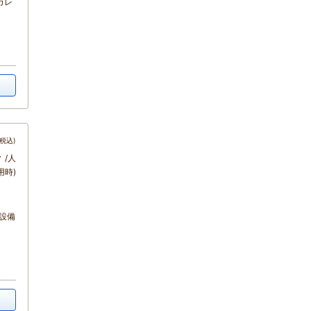
カレ
税込)
～
/人
用時)
設備