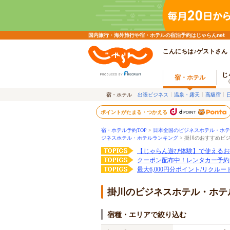
国内旅行・海外旅行や宿・ホテルの宿泊予約はじゃらんnet
こんにちは♪ゲストさん
じ
宿・ホテル
宿・ホテル
出張ビジネス
温泉・露天
高級宿
ポイントがたまる・つかえる
宿・ホテル予約TOP
>
日本全国のビジネスホテル・ホテ
ジネスホテル・ホテルランキング
>
掛川のおすすめビ
【じゃらん遊び体験】で使えるお
クーポン配布中！レンタカー予約
最大6,000円分ポイント/リクル
掛川のビジネスホテル・ホテ
宿種・エリアで絞り込む