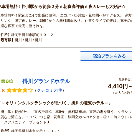
駐車場無料！掛川駅から徒歩２分☆朝食高評価☆夜カレーも大好評☆
駐車場無料！駅徒歩2分で出張に便利。 エコパ・掛川城・花鳥園へ好アクセス。 夕
ドリンク、限定夜カレー、朝6時からの無料朝食あり。 仕事やライブの後は、充実の
快適な客室で最高に整う旅を。
【住所】
静岡県掛川市駅前１０－２
【最寄駅】
掛川 / 掛川 / 掛川
宿泊プランをみる
最安料金(
掛川グランドホテル
4,410円
.8
（
クチコミ61件
）
(大人2名利
『～オリエンタルクラシックが息づく、掛川の迎賓ホテル～』
『掛川駅』徒歩1分、『東名掛川IC』車5分、無料駐車場。東洋の趣を纏う、クラシ
上質なご滞在を。エコパ、つま恋、花鳥園、静岡空港へのアクセス◎！11時アウト♪
ィースアメニティープレゼント★
【住所】
静岡県掛川市亀の甲１－３－１