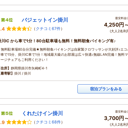
最安料金(
バジェットイン掛川
4,250円
.4
（
クチコミ67件
）
(大人2名利
掛川IC から車で1分！80台駐車場も無料！無料朝食バイキング有♪
★無料駐車場80台分完備★無料朝食バイキングは自家製クロワッサンが大好評♪エコ
で車で15分、掛川IC車で1分！地域最大級のお部屋は広々快適♪無線LAN完備！無料
サージチェアもご利用ください！
【住所】
静岡県掛川市矢崎町4-1
【最寄駅】
掛川 / 掛川
宿泊プランをみる
最安料金(
くれたけイン掛川
3,700円
.9
（
クチコミ68件
）
(大人2名利