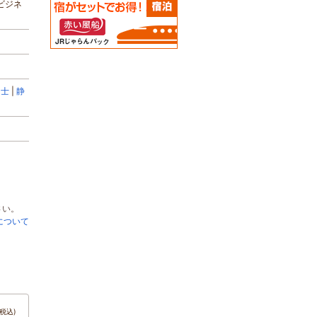
ビジネ
富士
静
さい。
について
税込)