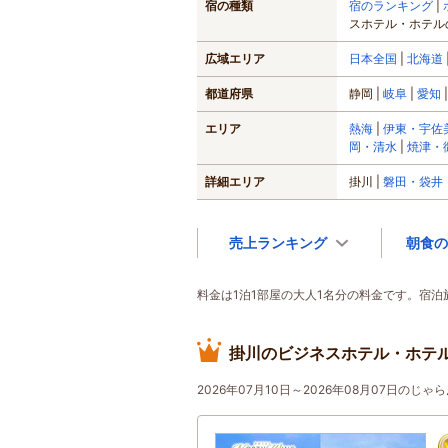
宿の種類
宿のランキング
スホテル・ホテル
広域エリア
日本全国
北海道
都道府県
静岡
岐阜
愛知
エリア
熱海
伊東・宇佐
岡・清水
焼津・
詳細エリア
掛川
磐田・袋井
売上ランキング
朝食の
料金は1泊1部屋の大人1名分の料金です。宿
掛川のビジネスホテル・ホテル
2026年07月10日～2026年08月07日の