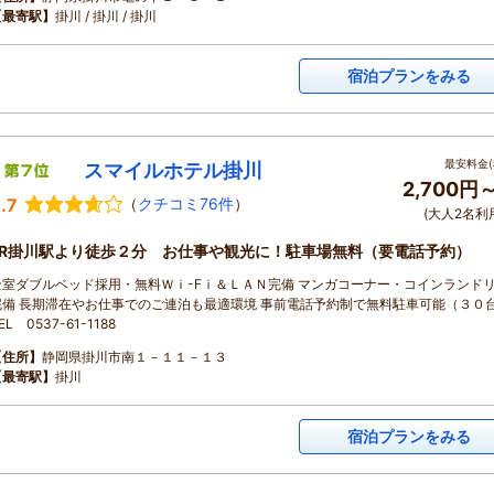
【最寄駅】
掛川 / 掛川 / 掛川
宿泊プランをみる
最安料金(
スマイルホテル掛川
2,700円
.7
（
クチコミ76件
）
(大人2名利
JR掛川駅より徒歩２分 お仕事や観光に！駐車場無料（要電話予約）
全室ダブルベッド採用・無料Ｗｉ-Fｉ＆ＬＡＮ完備 マンガコーナー・コインランド
完備 長期滞在やお仕事でのご連泊も最適環境 事前電話予約制で無料駐車可能（３０
EL 0537-61-1188
【住所】
静岡県掛川市南１－１１－１３
【最寄駅】
掛川
宿泊プランをみる