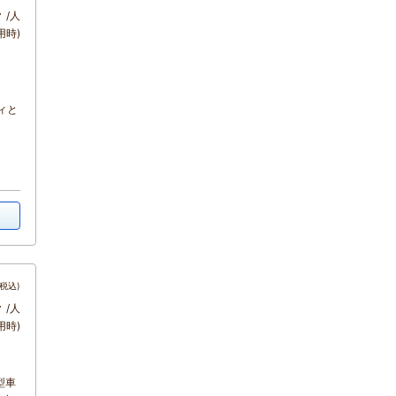
～
/人
用時)
ィと
税込)
～
/人
用時)
型車