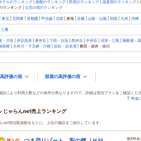
ホテルのランキング
旅館のランキング
民宿のランキング
温泉宿のランキング
のランキング
公共の宿のランキング
東北
北関東
首都圏
甲信越
北陸
東海
近畿
山陰・山陽
四国
九州
沖縄
三重
美・川奈
伊豆高原
東伊豆
下田・白浜
西伊豆
中伊豆
沼津・三島
御殿場・
御前崎
大井川・寸又峡・川根
浜松・浜名湖
磐田・袋井・掛川
高評価の宿
部屋の高評価の宿
泊施設により利用人数などの条件が異なりますので、詳細は宿泊プランをご確認くだ
料金
 じゃらんnet売上ランキング
じゃらんnet宿泊取扱額をもとに、上位の施設をご紹介しています。
最安料金(
つま恋リゾート 彩の郷（ＨＭ