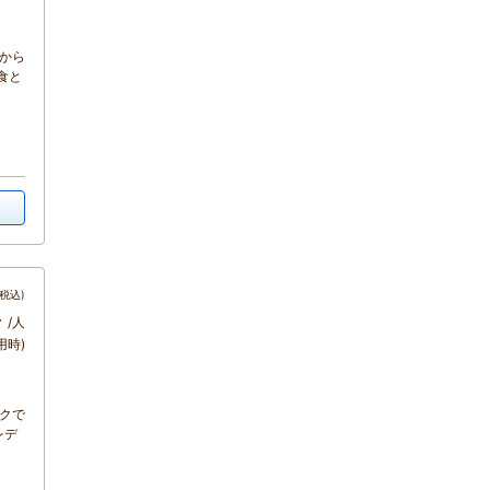
方から
食と
税込)
～
/人
用時)
ックで
レデ