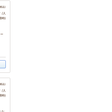
税込)
～
/人
用時)
ナー
税込)
～
/人
用時)
とな