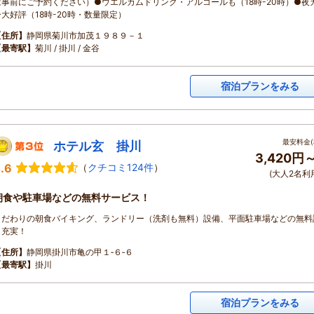
は事前にご予約ください）●ウエルカムドリンク・アルコールも（18時-20時）●夜
ー大好評（18時-20時・数量限定）
【住所】
静岡県菊川市加茂１９８９－１
【最寄駅】
菊川 / 掛川 / 金谷
宿泊プランをみる
最安料金(
ホテル玄 掛川
3,420円
.6
（
クチコミ124件
）
(大人2名利
朝食や駐車場などの無料サービス！
こだわりの朝食バイキング、ランドリー（洗剤も無料）設備、平面駐車場などの無料
も充実！
【住所】
静岡県掛川市亀の甲１‐６‐６
【最寄駅】
掛川
宿泊プランをみる