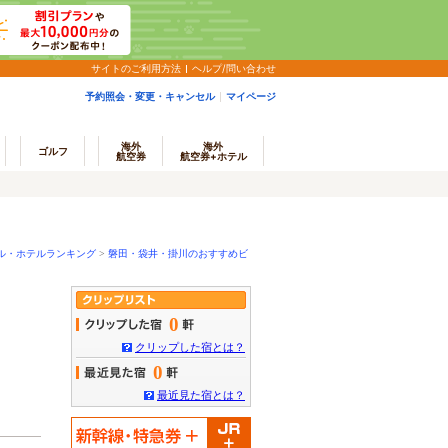
サイトのご利用方法
ヘルプ/問い合わせ
予約照会・変更・キャンセル
マイページ
海外
海外
ゴルフ
航空券
航空券+ホテル
ル・ホテルランキング
>
磐田・袋井・掛川のおすすめビ
0
クリップした宿とは？
0
最近見た宿とは？