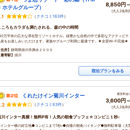
8,850円
Ｉホテルグループ）
(大人2名利
.1
（
クチコミ163件
）
こころもカラダも満たされる、森の中の時間
140万平米の広大な滞在型リゾートホテル。緑豊かな自然の中で多彩なアクティビテ
温泉をお楽しみいただけます。家族やグループ利用に最適です。★全室Wi-Fi完備★
【住所】
静岡県掛川市満水２０００
【最寄駅】
掛川
宿泊プランをみる
最安料金(
くれたけイン菊川インター
3,600円
.2
（
クチコミ63件
）
(大人2名利
菊川インター真横！無料P有！人気の朝食ブッフェ☆コンビニ１秒♪
●インター横の好立地●コンビニまで1秒♪●自慢の朝食バイキング●無料駐車場（大