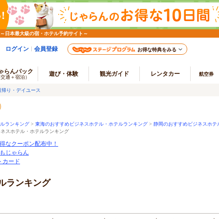
 ～日本最大級の宿・ホテル予約サイト～
ログイン
会員登録
お得な特典をみる
ゃらんパック
遊び・体験
観光ガイド
レンタカー
航空券
（交通＋宿泊）
日帰り・デイユース
ルランキング
>
東海のおすすめビジネスホテル・ホテルランキング
>
静岡のおすすめビジネスホテ
ジネスホテル・ホテルランキング
得なクーポン配布中！
もじゃらん
ートカード
ルランキング