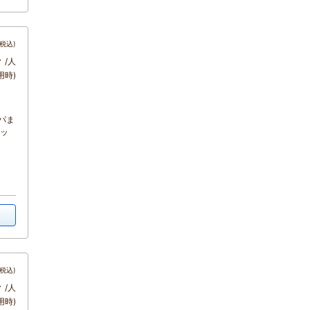
税込)
～
/人
用時)
パま
マッ
税込)
～
/人
用時)