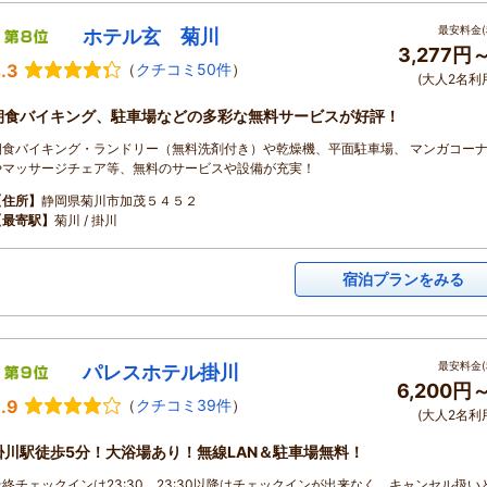
最安料金(
ホテル玄 菊川
3,277円
.3
（
クチコミ50件
）
(大人2名利
朝食バイキング、駐車場などの多彩な無料サービスが好評！
朝食バイキング・ランドリー（無料洗剤付き）や乾燥機、平面駐車場、 マンガコー
やマッサージチェア等、無料のサービスや設備が充実！
【住所】
静岡県菊川市加茂５４５２
【最寄駅】
菊川 / 掛川
宿泊プランをみる
最安料金(
パレスホテル掛川
6,200円
.9
（
クチコミ39件
）
(大人2名利
掛川駅徒歩5分！大浴場あり！無線LAN＆駐車場無料！
最終チェックインは23:30。23:30以降はチェックインが出来なく、キャンセル扱い