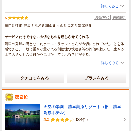
て良かったです。
詳しくみる
朝夕の食事は美味しく、特に野菜の新鮮さと絶妙な茹で加減、漬物も美味し
かったです。
男性/70代
夫婦旅行
5
宿泊して昼夜の違いが楽しめたので次回はゆっくり連泊もいいなと思いまし
た。
項目別評価:
部屋
5
風呂
5
朝食
5
夕食
5
接客
5
清潔感
5
サービスだけではない大切なものを感じさせてくれる
清里の発展の礎となったポール・ラッシュさんが大切にされていたことを体
感できる、一般に重きが置かれる利便性や快適さ等の評価を超えた、生きる
上で大切なものは何かを気づかせてくれる学びがある。
詳しくみる
クチコミをみる
プランをみる
天空の楽園 清里高原リゾート（旧：清里
高原ホテル）
4.2
(84件)