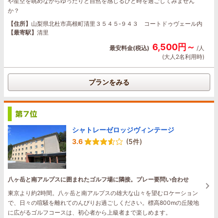
や星空を眺めながらゆったりと自然を感じるひと時を過ごしてみません
か？
【住所】
山梨県北杜市高根町清里３５４５‐９４３ コートドゥヴェール内
【最寄駅】
清里
6,500円～
最安料金(税込)
/人
(大人2名利用時)
プランをみる
シャトレーゼロッジヴィンテージ
3.6
(5件)
八ヶ岳と南アルプスに囲まれたゴルフ場に隣接。プレー要問い合わせ
東京より約2時間。八ヶ岳と南アルプスの雄大な山々を望むロケーション
で、日々の喧騒を離れてのんびりお過ごしください。標高800mの丘陵地
に広がるゴルフコースは、初心者から上級者まで楽しめます。