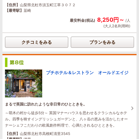
【住所】
山梨県北杜市須玉町江草３０７２
【最寄駅】
韮崎
8,250円～
最安料金(税込)
/人
(大人2名利用時)
クチコミをみる
プランをみる
プチホテル＆レストラン オールドエイジ
まるで英国に訪れたような非日常のひとときを。
～萌木の村から徒歩5分～ 英国マナーハウスを思わせるクラシカルなホテ
ル。四季を映すイングリッシュガーデンと、八ヶ岳の恵みを活かしたオー
ナーシェフこだわりの欧風創作料理で、心満たされるひとときを。
【住所】
山梨県北杜市高根町清里3545