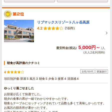
リブマックスリゾート八ヶ岳高原
4.2
(16件)
5,000円～
最安料金(税込)
/人
(大人2名利用時)
朝食が高評価のクチコミ
女性/50代
家族旅行
4
項目別評価:
部屋
5
風呂
3
朝食
5
夕食
3
接客
4
清潔感
4
ゆっくり過ごせました
お部屋が広くて快適でした。
朝夕の食事の席が一緒でわかりやすかったです。
朝食もテーブルにセッティングされていて品数も多くて美味しかったです。
お風呂の脱衣所が暑かったです。