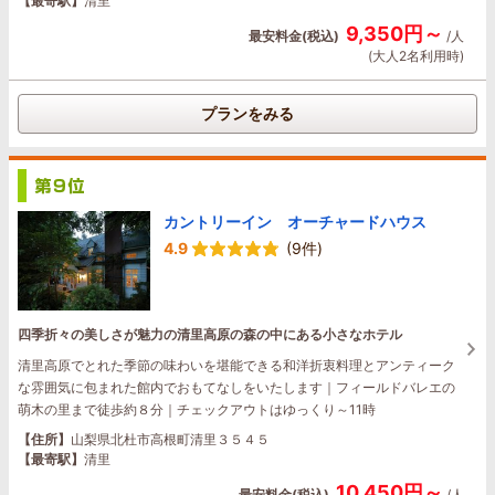
【最寄駅】
清里
9,350円～
最安料金(税込)
/人
(大人2名利用時)
プランをみる
カントリーイン オーチャードハウス
4.9
(9件)
四季折々の美しさが魅力の清里高原の森の中にある小さなホテル
清里高原でとれた季節の味わいを堪能できる和洋折衷料理とアンティーク
な雰囲気に包まれた館内でおもてなしをいたします｜フィールドバレエの
萌木の里まで徒歩約８分｜チェックアウトはゆっくり～11時
【住所】
山梨県北杜市高根町清里３５４５
【最寄駅】
清里
10,450円～
最安料金(税込)
/人