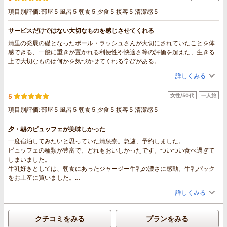
食を選べたのに、選べなくなりました。
項目別評価:
部屋
5
風呂
5
朝食
5
夕食
5
接客
5
清潔感
5
唯一、リニューアルされた部屋は良かったです。部屋は静かでした。
少しずついろんなことを省エネにしたり、効率化しようとしたり、子連れに
サービスだけではない大切なものを感じさせてくれる
アピールするのは良いですが、このホテルの良さや、なぜ、どんな人たちに
清里の発展の礎となったポール・ラッシュさんが大切にされていたことを体
支持されてきたのか、大事なものをわかっておらず、良さを無くしてしまっ
感できる、一般に重きが置かれる利便性や快適さ等の評価を超えた、生きる
たと思います。とても残念でした。
上で大切なものは何かを気づかせてくれる学びがある。
詳しくみる
女性/50代
一人旅
5
項目別評価:
部屋
5
風呂
5
朝食
5
夕食
5
接客
5
清潔感
5
夕・朝のビュッフェが美味しかった
一度宿泊してみたいと思っていた清泉寮。急遽、予約しました。
ビュッフェの種類が豊富で、どれもおいしかったです。ついつい食べ過ぎて
しまいました。
牛乳好きとしては、朝食にあったジャージー牛乳の濃さに感動。牛乳パック
をお土産に買いました。
都会の喧騒を離れ、客室で静かに過ごし、大浴場で手足を伸ばしてリフレッ
詳しくみる
シュすることができました。
クチコミをみる
プランをみる