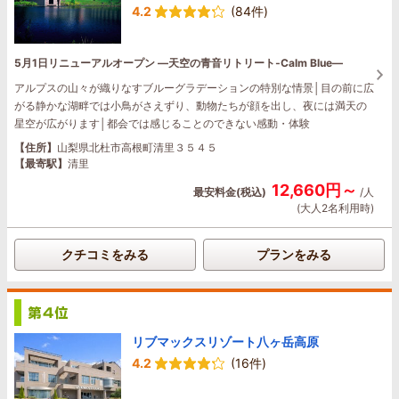
4.2
(84件)
5月1日リニューアルオープン ―天空の青音リトリート‐Calm Blue―
アルプスの山々が織りなすブルーグラデーションの特別な情景│目の前に広
がる静かな湖畔では小鳥がさえずり、動物たちが顔を出し、夜には満天の
星空が広がります│都会では感じることのできない感動・体験
【住所】
山梨県北杜市高根町清里３５４５
【最寄駅】
清里
12,660円～
最安料金(税込)
/人
(大人2名利用時)
クチコミをみる
プランをみる
リブマックスリゾート八ヶ岳高原
4.2
(16件)