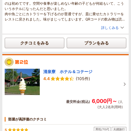
のは初めてです。空間や食事が楽しめない年齢の子どもが何組もいて、こう
いうホテルになったんだと思いました。
肉や魚ごとにカトラリーを下げるのが普通ですが、皿に乗せたカトラリーを
レストに戻されました。味がまじってしまいます。QRコードの飲み物は読み
込みに時間がかかり使いづらく、飲み物前に前菜がきました。最初くらい口
詳しくみる
頭でオーダーしたらいいと思います。
部屋に加湿器を借りたいと言ったら、フロントに取りに来てとのことでした
が、水が満タンのものをわたされ、四十肩の痛みの中で運ぶ羽目に。差し口
クチコミをみる
プランをみる
がなく延長コードを依頼したら、本当にただ延長するコードが届きました。
朝食もファミレス状態の騒音で、周りを飲み物のために人が往復する落ち着
かない席。私がまだ食べているのに夫の分を下げられて、急かされているよ
うな気分になりました。食事は2人で食べているので、ふたりがおちついて食
べ終わった時に下げるものです。私はほうじ茶とご飯をまだいただいていま
清泉寮 ホテル＆コテージ
したが、下げにこられたので面倒になって残したままさげてもらいました。
ふるさと納税が明らかにつかえるはずが、他の宿泊施設はすんなりQRコード
4.4
(105件)
を出してくるのに、まったく教育がされておらず使えませんでした。20年く
らいまえから訪れてきましたが、こんなに我慢して食事を耐えるようなひど
い空間になったのを残念に思います。
子連れの方には個室を準備するなどしないと、他の客に迷惑です。子供の甲
6,000円～
最安料金(税込)
/人
高い鳴き声やぐずる声が響きどおしで、なんのために出かけてきたのかわか
(大人2名利用時)
りません。
夕食の味は良かったですが、朝の和食ははっきり言ってまずいです。鮭は生
臭く骨だらけ、ほうとうは中途半端な味付けで、美味しいおかずもなく、米
部屋が高評価のクチコミ
自体も美味しくありませんでした。まず暖かい汁物を飲んでから食事に入り
たいのに、持ってきてからほうとうを温める手順もおかしい。前は洋食と和
男性/70代
夫婦旅行
5