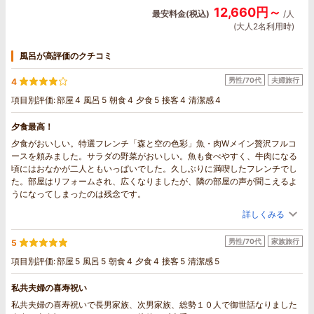
12,660円～
最安料金(税込)
/人
(大人2名利用時)
風呂が高評価のクチコミ
男性/70代
夫婦旅行
4
項目別評価:
部屋
4
風呂
5
朝食
4
夕食
5
接客
4
清潔感
4
夕食最高！
夕食がおいしい。特選フレンチ「森と空の色彩」魚・肉Wメイン贅沢フルコ
ースを頼みました。サラダの野菜がおいしい。魚も食べやすく、牛肉になる
頃にはおなかが二人ともいっぱいでした。久しぶりに満喫したフレンチでし
た。部屋はリフォームされ、広くなりましたが、隣の部屋の声が聞こえるよ
うになってしまったのは残念です。
詳しくみる
男性/70代
家族旅行
5
項目別評価:
部屋
5
風呂
5
朝食
4
夕食
4
接客
5
清潔感
5
私共夫婦の喜寿祝い
私共夫婦の喜寿祝いで長男家族、次男家族、総勢１０人で御世話なりました