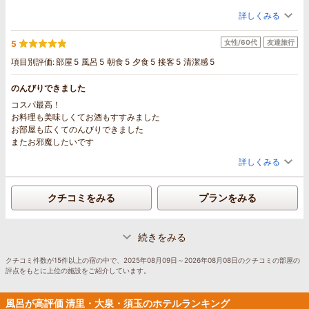
詳しくみる
女性/60代
友達旅行
5
項目別評価:
部屋
5
風呂
5
朝食
5
夕食
5
接客
5
清潔感
5
のんびりできました
コスパ最高！
お料理も美味しくてお酒もすすみました
お部屋も広くてのんびりできました
またお邪魔したいです
詳しくみる
クチコミをみる
プランをみる
続きをみる
クチコミ件数が15件以上の宿の中で、2025年08月09日～2026年08月08日のクチコミの部屋の
評点をもとに上位の施設をご紹介しています。
風呂が高評価 清里・大泉・須玉のホテルランキング