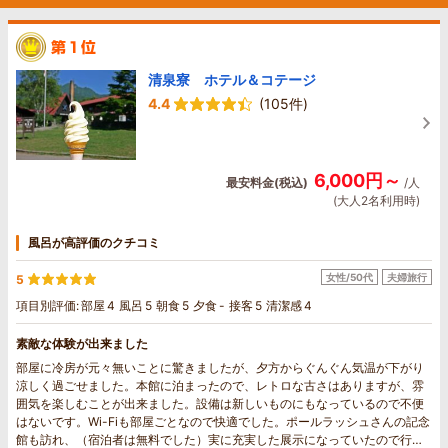
清泉寮 ホテル＆コテージ
4.4
(105件)
6,000円～
最安料金(税込)
/人
(大人2名利用時)
風呂が高評価のクチコミ
女性/50代
夫婦旅行
5
項目別評価:
部屋
4
風呂
5
朝食
5
夕食
-
接客
5
清潔感
4
素敵な体験が出来ました
部屋に冷房が元々無いことに驚きましたが、夕方からぐんぐん気温が下がり
涼しく過ごせました。本館に泊まったので、レトロな古さはありますが、雰
囲気を楽しむことが出来ました。設備は新しいものにもなっているので不便
はないです。Wi-Fiも部屋ごとなので快適でした。ポールラッシュさんの記念
館も訪れ、（宿泊者は無料でした）実に充実した展示になっていたので行っ