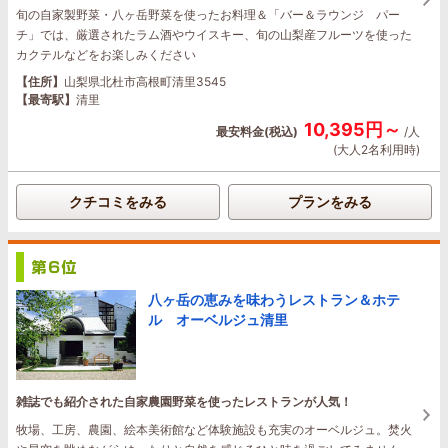
旬の自家製野菜・八ヶ岳野菜を使ったお料理＆「バー＆ラウンジ パー
チ」では、厳選されたラム酒やウイスキー、旬の山梨産フルーツを使った
カクテルなどをお楽しみください
【住所】
山梨県北杜市高根町清里3545
【最寄駅】
清里
10,395円～
最安料金(税込)
/人
(大人2名利用時)
クチコミをみる
プランをみる
八ヶ岳の恵みを味わうレストラン＆ホテ
ル オーベルジュ清里
雑誌でも紹介された自家農園野菜を使ったレストランが人気！
牧場、工房、農園、絵本美術館など体験施設も充実のオーベルジュ。焚火