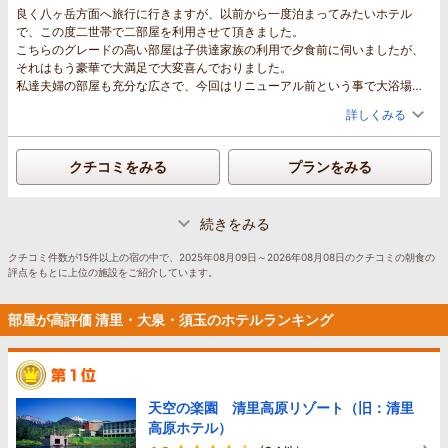
良く八ヶ岳方面へ旅行に行きますが、以前から一度泊まってみたいホテル
で、この度二世帯で二部屋を利用させて頂きました。
こちらのグレードの高い部屋は子供達家族の利用で夕食前に伺いましたが、
それはもう豪華で大満足で大変喜んでおりました。
私達夫婦の部屋も充分な広さで、今回はリニューアル前という事で大浴場が
使用出来ませんでしたが、一同不満も無く楽しめました。
詳しくみる
食事は朝夕共に落ち着いたお席で、ゆっくりフレンチを堪能させて頂きまし
た。
夜の天体観測も、澄んだ大気と標高に木星や流れ星、そして今迄こんな間近
クチコミをみる
プランをみる
で大きな北斗七星を観れた事はとても良い思い出になりました。
朝のからまつ湖散歩も気持ち良く、日頃の都会の空気とは違った清々しさを
感じました。
続きをみる
リニューアル後も是非伺いたいと存じます。
クチコミ件数が15件以上の宿の中で、2025年08月09日～2026年08月08日のクチコミの朝食の
評点をもとに上位の施設をご紹介しています。
部屋が高評価 清里・大泉・須玉のホテルランキング
天空の楽園 清里高原リゾート（旧：清里
高原ホテル）