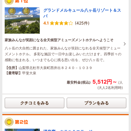
グランドメルキュール八ヶ岳リゾート＆ス
パ
4.1
(425件)
家族みんなが笑顔になる全天候型アミューズメントホテルへようこそ
八ヶ岳の大自然に囲まれた、家族みんなが笑顔になれる全天候型アミュー
ズメントホテル。 多彩な施設で一日中お楽しみいただけます。四季折々の
感動に包まれる、いつまでも心に残る思い出を、ぜひ八ヶ岳で。
【住所】
山梨県北杜市大泉町西井出８２４０－１０３９
【最寄駅】
甲斐大泉
5,512円～
最安料金(税込)
/人
(大人2名利用時)
クチコミをみる
プランをみる