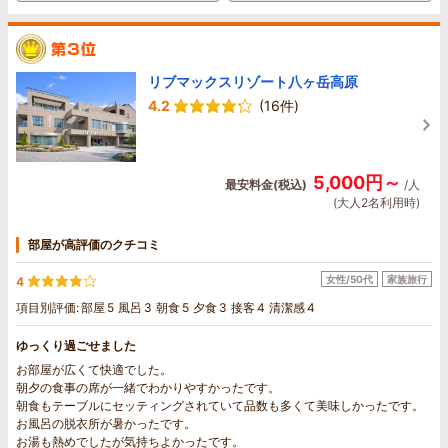
リブマックスリゾート八ヶ岳高原
4.2
(16件)
5,000円～
最安料金(税込)
/人
(大人2名利用時)
部屋が高評価のクチコミ
女性/50代
家族旅行
4
項目別評価:
部屋
5
風呂
3
朝食
5
夕食
3
接客
4
清潔感
4
ゆっくり過ごせました
お部屋が広くて快適でした。
朝夕の食事の席が一緒でわかりやすかったです。
朝食もテーブルにセッティングされていて品数も多くて美味しかったです。
お風呂の脱衣所が暑かったです。
お湯も熱めでしたが気持ちよかったです。