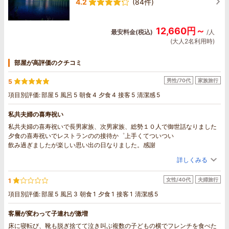
4.2
(84件)
12,660円～
最安料金(税込)
/人
(大人2名利用時)
部屋が高評価のクチコミ
男性/70代
家族旅行
5
項目別評価:
部屋
5
風呂
5
朝食
4
夕食
4
接客
5
清潔感
5
私共夫婦の喜寿祝い
私共夫婦の喜寿祝いで長男家族、次男家族、総勢１０人で御世話なりました
夕食の喜寿祝いでレストランのの接待か゜上手くてついつい
飲み過ぎましたが楽しい思い出の日なりました。感謝
詳しくみる
女性/40代
夫婦旅行
1
項目別評価:
部屋
5
風呂
3
朝食
1
夕食
1
接客
1
清潔感
5
客層が変わって子連れが激増
床に寝転び、靴も脱ぎ捨てて泣き叫ぶ複数の子どもの横でフレンチを食べた