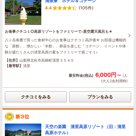
清泉寮 ホテル＆コテージ
4.4
(105件)
お食事クチコミ◎高原リゾートをファミリーで♪星空露天風呂も★
八ヶ岳南麓で育った食材中心のお食事はクチコミ高評価☆ お部屋は機能的
な「新館」、懐かしい「本館」、静寂を楽しむ「コテージ」 イベントや体
験が盛だくさんの清里高原の夏をファミリーで過ごそう♪
【住所】
山梨県北杜市高根町清里３５４５
【最寄駅】
清里
6,000円～
最安料金(税込)
/人
(大人2名利用時)
クチコミをみる
プランをみる
天空の楽園 清里高原リゾート（旧：清里
高原ホテル）