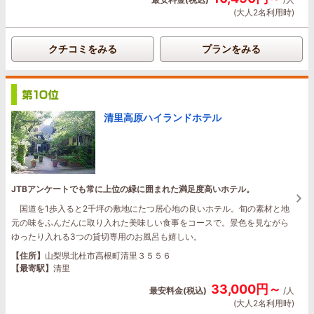
(大人2名利用時)
クチコミをみる
プランをみる
清里高原ハイランドホテル
JTBアンケートでも常に上位の緑に囲まれた満足度高いホテル。
国道を1歩入ると2千坪の敷地にたつ居心地の良いホテル。旬の素材と地
元の味をふんだんに取り入れた美味しい食事をコースで。景色を見ながら
ゆったり入れる3つの貸切専用のお風呂も嬉しい。
【住所】
山梨県北杜市高根町清里３５５６
【最寄駅】
清里
33,000円～
最安料金(税込)
/人
(大人2名利用時)