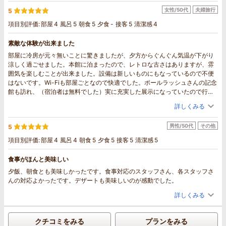
女性/50代
夫婦旅行
5
項目別評価:
部屋
4
風呂
5
朝食
5
夕食
-
接客
5
清潔感
4
素敵な体験が出来ました
部屋に冷房が元々無いことに驚きましたが、夕方からぐんぐん気温が下がり
涼しく過ごせました。本館に泊まったので、レトロな古さはありますが、雰
囲気を楽しむことが出来ました。設備は新しいものにもなっているので不便
はないです。Wi-Fiも部屋ごとなので快適でした。ポールラッシュさんの記念
館も訪れ、（宿泊者は無料でした）実に充実した展示になっていたので行っ
て良かったです。
詳しくみる
朝夕の食事は美味しく、特に野菜の新鮮さと絶妙な茹で加減、漬物も美味し
かったです。
男性/50代
その他
5
宿泊して昼夜の違いが楽しめたので次回はゆっくり連泊もいいなと思いまし
た。
項目別評価:
部屋
4
風呂
4
朝食
5
夕食
5
接客
5
清潔感
5
食事がほんと美味しい
夕飯、朝食とも美味しかったです。食事対応のスタッフさん、各スタッフさ
んの対応よかったです。デザートも美味しいのが感動でした。
詳しくみる
クチコミをみる
プランをみる