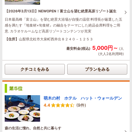
【2026年3月13日】NEWOPEN！富士山を望む絶景高原リゾート誕生
日本最高峰「富士山」を望む絶景大浴場が自慢の温宿 料理長が厳選した五
感を満たす『地食材×旬食材』の融合をテーマにした絶品会席料理をご用
意. カラオケルームなど高原リゾートコンテンツが充実
【住所】
山梨県北杜市大泉町西井出８２４０－１２５３
5,000円～
最安料金(税込)
/人
(大人2名利用時)
クチコミをみる
プランをみる
萌木の村 ホテル ハット・ウォールデン
4.4
(9件)
森の生活に憧れ、自然と共に暮らす