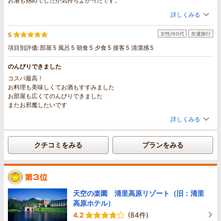
お湯も熱めでしたが気持ちよかったです。
詳しくみる
女性/60代
友達旅行
5
項目別評価:
部屋
5
風呂
5
朝食
5
夕食
5
接客
5
清潔感
5
のんびりできました
コスパ最高！
お料理も美味しくてお酒もすすみました
お部屋も広くてのんびりできました
またお邪魔したいです
詳しくみる
クチコミをみる
プランをみる
天空の楽園 清里高原リゾート（旧：清里
高原ホテル）
4.2
(84件)