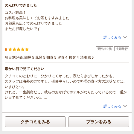
のんびりできました
コスパ最高！
お料理も美味しくてお酒もすすみました
お部屋も広くてのんびりできました
またお邪魔したいです
詳しくみる
男性/60代
夫婦旅行
5
項目別評価:
部屋
5
風呂
5
朝食
5
夕食
4
接客
4
清潔感
5
暖かい目で見てください
クチコミのとおりに、分かりにくかった。夜ならきびしかったかも。
スタッフは海外の方ですし、研修中らしいので料理の食べ方の説明などは、
いまひとつ。
けれど、一生懸命だし、彼らのおかげでホテルがなりたっているので、暖か
い目で見てくださいね。
大浴場は温泉を運んできているようです。喫煙場所もありました。
詳しくみる
クチコミをみる
プランをみる