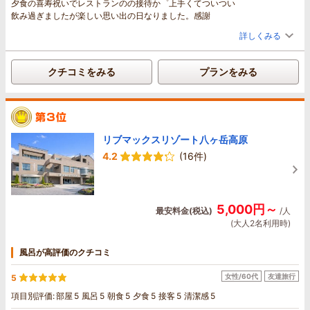
夕食の喜寿祝いでレストランのの接待か゜上手くてついつい
飲み過ぎましたが楽しい思い出の日なりました。感謝
詳しくみる
クチコミをみる
プランをみる
リブマックスリゾート八ヶ岳高原
4.2
(16件)
5,000円～
最安料金(税込)
/人
(大人2名利用時)
風呂が高評価のクチコミ
女性/60代
友達旅行
5
項目別評価:
部屋
5
風呂
5
朝食
5
夕食
5
接客
5
清潔感
5