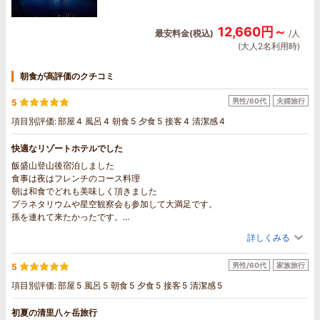
12,660円～
最安料金(税込)
/人
(大人2名利用時)
朝食が高評価のクチコミ
男性/60代
夫婦旅行
5
項目別評価:
部屋
4
風呂
4
朝食
5
夕食
5
接客
4
清潔感
4
快適なリゾートホテルでした
飯盛山登山後宿泊しました
食事は夜はフレンチのコース料理
朝は和食でどれも美味しく頂きました
プラネタリウムや星空観察会も参加して大満足です。
孫を連れて来たかったです。
お風呂も肌に優しい泉質でとても良かったのですが、もう少し広くないと混
詳しくみる
雑時は大変かなと思いました
男性/60代
家族旅行
5
項目別評価:
部屋
5
風呂
5
朝食
5
夕食
5
接客
5
清潔感
5
初夏の清里八ヶ岳旅行