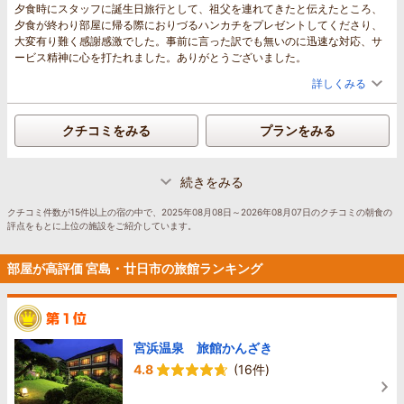
夕食時にスタッフに誕生日旅行として、祖父を連れてきたと伝えたところ、
夕食が終わり部屋に帰る際におりづるハンカチをプレゼントしてくださり、
大変有り難く感謝感激でした。事前に言った訳でも無いのに迅速な対応、サ
ービス精神に心を打たれました。ありがとうございました。
詳しくみる
クチコミをみる
プランをみる
続きをみる
クチコミ件数が15件以上の宿の中で、2025年08月08日～2026年08月07日のクチコミの朝食の
評点をもとに上位の施設をご紹介しています。
部屋が高評価 宮島・廿日市の旅館ランキング
宮浜温泉 旅館かんざき
4.8
(16件)