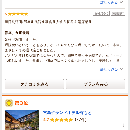
詳しくみる
女性/50代
家族旅行
5
項目別評価:
部屋
5
風呂
4
朝食
5
夕食
5
接客
4
清潔感
5
部屋、食事最高
姉妹で利用しました。
退院祝いということもあり、ゆっくりのんびり過ごしたかったので、本当、
まさしくその通り過ごせました。
どんどん歩ける状態ではなかったので、部屋で温泉を満喫でき、女子トーク
も楽しめました。食事も、個室でゆっくり食べれましたし、美味しく、量も
多すぎず、お酒も楽しみました。本当、気分転換になりよかったです。ま
詳しくみる
た、利用させてください。ありがとうございました。
クチコミをみる
プランをみる
宮島グランドホテル有もと
4.7
(77件)