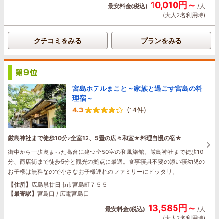
10,010円～
最安料金(税込)
/人
(大人2名利用時)
クチコミをみる
プランをみる
宮島ホテルまこと～家族と過ごす宮島の料
理宿～
4.3
(14件)
厳島神社まで徒歩10分♪全室12、5畳の広々和室★料理自慢の宿★
街中から一歩奥まった高台に建つ全50室の和風旅館。厳島神社まで徒歩10
分、商店街まで徒歩5分と観光の拠点に最適。食事寝具不要の添い寝幼児の
お子様は無料なので小さなお子様連れのファミリーにピッタリ。
【住所】
広島県廿日市市宮島町７５５
【最寄駅】
宮島口 / 広電宮島口
13,585円～
最安料金(税込)
/人
(大人2名利用時)