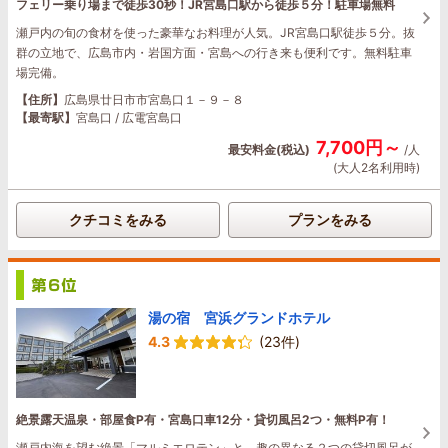
フェリー乗り場まで徒歩30秒！JR宮島口駅から徒歩５分！駐車場無料
瀬戸内の旬の食材を使った豪華なお料理が人気。JR宮島口駅徒歩５分。抜
群の立地で、広島市内・岩国方面・宮島への行き来も便利です。無料駐車
場完備。
【住所】
広島県廿日市市宮島口１－９－８
【最寄駅】
宮島口 / 広電宮島口
7,700円～
最安料金(税込)
/人
(大人2名利用時)
クチコミをみる
プランをみる
湯の宿 宮浜グランドホテル
4.3
(23件)
絶景露天温泉・部屋食P有・宮島口車12分・貸切風呂2つ・無料P有！
瀬戸内海を望む絶景「マルミエロテン」と、趣の異なる２つの貸切風呂が