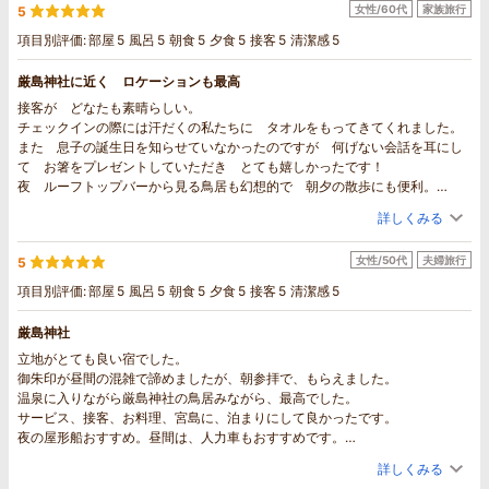
女性/60代
家族旅行
5
項目別評価:
部屋
5
風呂
5
朝食
5
夕食
5
接客
5
清潔感
5
厳島神社に近く ロケーションも最高
接客が どなたも素晴らしい。
チェックインの際には汗だくの私たちに タオルをもってきてくれました。
また 息子の誕生日を知らせていなかったのですが 何げない会話を耳にし
て お箸をプレゼントしていただき とても嬉しかったです！
夜 ルーフトップバーから見る鳥居も幻想的で 朝夕の散歩にも便利。
文句のつけようのないくらい 満足しました。
詳しくみる
朝食も夕食も 味付けがちょうどよく 是非 また利用したいし みんなに
おすすめしたいです。
女性/50代
夫婦旅行
5
項目別評価:
部屋
5
風呂
5
朝食
5
夕食
5
接客
5
清潔感
5
厳島神社
立地がとても良い宿でした。
御朱印が昼間の混雑で諦めましたが、朝参拝で、もらえました。
温泉に入りながら厳島神社の鳥居みながら、最高でした。
サービス、接客、お料理、宮島に、泊まりにして良かったです。
夜の屋形船おすすめ。昼間は、人力車もおすすめです。
プランになくても、相談して付けていただきました。
詳しくみる