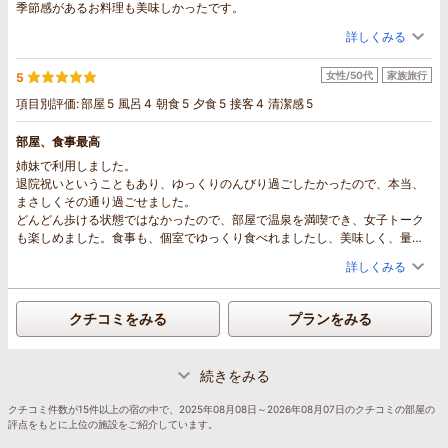
季節感があるお料理も美味しかったです。
詳しくみる
女性/50代
家族旅行
5
項目別評価:
部屋
5
風呂
4
朝食
5
夕食
5
接客
4
清潔感
5
部屋、食事最高
姉妹で利用しました。
退院祝いということもあり、ゆっくりのんびり過ごしたかったので、本当、
まさしくその通り過ごせました。
どんどん歩ける状態ではなかったので、部屋で温泉を満喫でき、女子トーク
も楽しめました。食事も、個室でゆっくり食べれましたし、美味しく、量も
多すぎず、お酒も楽しみました。本当、気分転換になりよかったです。ま
詳しくみる
た、利用させてください。ありがとうございました。
クチコミをみる
プランをみる
続きをみる
クチコミ件数が15件以上の宿の中で、2025年08月08日～2026年08月07日のクチコミの部屋の
評点をもとに上位の施設をご紹介しています。