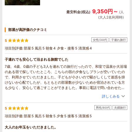
9,350円～
最安料金(税込)
/人
(大人2名利用時)
部屋が高評価のクチコミ
女性/30代
子連れ旅行
5
項目別評価:
部屋
5
風呂
5
朝食
4
夕食
-
接客
5
清潔感
4
子連れでも安心して泊まれる旅館でした
7歳、4歳、0歳の子ども3人を連れての旅行だったので、和室で温泉か大浴場
のある宿で探していたところ、こちらの宿の夕食なしプランが空いていたの
で、利用させていただきました。子どもが小さいので騒がしくして迷惑を掛
けないか心配でしたが、もともとの部屋数が少ないためか宿泊されている方
も少なく、安心して過ごすことができました。事前に電話で問い合わせた際
にも丁寧に対応してくださり、チェックイン時にはとても温かく迎え入れて
詳しくみる
くださいました。部屋はとても広く、家族5人で泊まるには広すぎるくらいで
した！部屋が2階だったので階段が心配でしたが、特に困ることはなかったで
男性/60代
夫婦旅行
5
す。中庭がとても綺麗な旅館でした。温泉はこじんまりとしていて、のんび
りと入ることができました。また、旅館から歩いてすぐの外湯の入浴券をい
項目別評価:
部屋
5
風呂
5
朝食
5
夕食
5
接客
5
清潔感
5
ただけたのもありがたかったです。朝食は和食中心だったこともあり、子ど
も達はあまり箸がすすんでいないようでしたが、大人は大満足でした。日本
大人のお年玉をいただきました。
の朝ご飯というかんじで良かったです。食事処に、赤ちゃんの為に食卓椅子