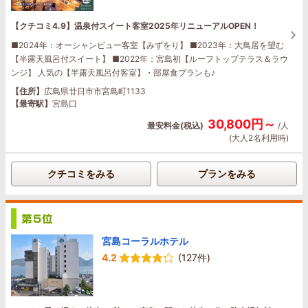
【クチコミ4.9】温泉付スイート客室2025年リニューアルOPEN！
■2024年：オーシャンビュー客室【みずをり】 ■2023年：大鳥居を望む
【半露天風呂付スイート】 ■2022年：宮島初【ルーフトップテラス＆ラウ
ンジ】 人気の【半露天風呂付客室】・部屋食プランも♪
【住所】
広島県廿日市市宮島町1133
【最寄駅】
宮島口
30,800円～
最安料金(税込)
/人
(大人2名利用時)
クチコミをみる
プランをみる
宮島コーラルホテル
4.2
(127件)