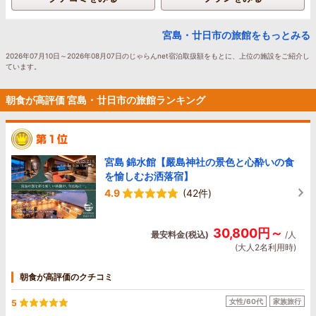
宮島・廿日市の旅館をもっとみる
2026年07月10日～2026年08月07日のじゃらんnet宿泊取扱額をもとに、上位の施設をご紹介し
ています。
朝食が高評価 宮島・廿日市の旅館ランキング
宮島 錦水館【嚴島神社の景色と心酔いの食
を愉しむお洒落宿】
4.9
(42件)
30,800円～
最安料金(税込)
/人
(大人2名利用時)
朝食が高評価のクチコミ
女性/60代
家族旅行
5