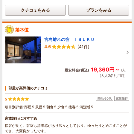
クチコミをみる
プランをみる
宮島離れの宿 ＩＢＵＫＵ
4.6
(41件)
19,360円～
最安料金(税込)
/人
(大人2名利用時)
部屋が高評価のクチコミ
男性/60代
家族旅行
5
項目別評価:
部屋
5
風呂
5
朝食
5
夕食
5
接客
5
清潔感
5
家族旅行におすすめ
接客が良く、客室も清潔感があり広々としており、ゆったりと過ごすことが
でき、大変良かったです。