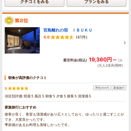
クチコミをみる
プランをみる
宮島離れの宿 ＩＢＵＫＵ
4.6
(41件)
19,360円～
最安料金(税込)
/人
(大人2名利用時)
朝食が高評価のクチコミ
男性/60代
家族旅行
5
項目別評価:
部屋
5
風呂
5
朝食
5
夕食
5
接客
5
清潔感
5
家族旅行におすすめ
接客が良く、客室も清潔感があり広々としており、ゆったりと過ごすことが
でき、大変良かったです。
季節感があるお料理も美味しかったです。