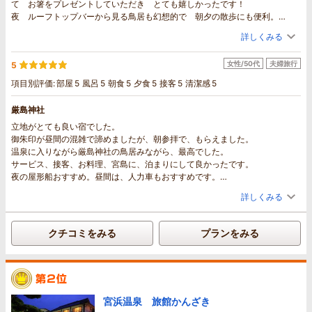
て お箸をプレゼントしていただき とても嬉しかったです！
夜 ルーフトップバーから見る鳥居も幻想的で 朝夕の散歩にも便利。
文句のつけようのないくらい 満足しました。
詳しくみる
朝食も夕食も 味付けがちょうどよく 是非 また利用したいし みんなに
おすすめしたいです。
女性/50代
夫婦旅行
5
項目別評価:
部屋
5
風呂
5
朝食
5
夕食
5
接客
5
清潔感
5
厳島神社
立地がとても良い宿でした。
御朱印が昼間の混雑で諦めましたが、朝参拝で、もらえました。
温泉に入りながら厳島神社の鳥居みながら、最高でした。
サービス、接客、お料理、宮島に、泊まりにして良かったです。
夜の屋形船おすすめ。昼間は、人力車もおすすめです。
プランになくても、相談して付けていただきました。
詳しくみる
クチコミをみる
プランをみる
宮浜温泉 旅館かんざき