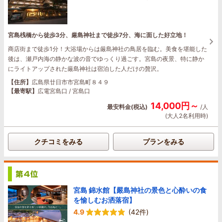
宮島桟橋から徒歩3分、厳島神社まで徒歩7分、海に面した好立地！
商店街まで徒歩1分！大浴場からは厳島神社の鳥居を臨む。美食を堪能した
後は、瀬戸内海の静かな波の音でゆっくり過ごす。宮島の夜景、特に静か
にライトアップされた厳島神社は宿泊した人だけの贅沢。
【住所】
広島県廿日市市宮島町８４９
【最寄駅】
広電宮島口 / 宮島口
14,000円～
最安料金(税込)
/人
(大人2名利用時)
クチコミをみる
プランをみる
宮島 錦水館【嚴島神社の景色と心酔いの食
を愉しむお洒落宿】
4.9
(42件)