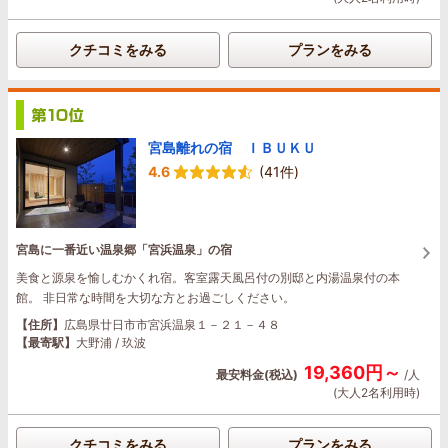
クチコミをみる
プランをみる
宮島離れの宿 ＩＢＵＫＵ
4.6
(41件)
宮島に一番近い温泉郷「宮浜温泉」の宿
美食と源泉を愉しむかくれ宿。客室露天風呂付の別邸と内湯温泉付の本
館。 非日常な時間を大切な方とお過ごしください。
【住所】
広島県廿日市市宮浜温泉１－２１－４８
【最寄駅】
大野浦 / 玖波
19,360円～
最安料金(税込)
/人
(大人2名利用時)
クチコミをみる
プランをみる