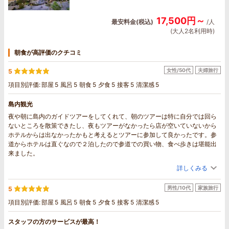
17,500円～
最安料金(税込)
/人
(大人2名利用時)
朝食が高評価のクチコミ
女性/50代
夫婦旅行
5
項目別評価:
部屋
5
風呂
5
朝食
5
夕食
5
接客
5
清潔感
5
島内観光
夜や朝に島内のガイドツアーをしてくれて、朝のツアーは特に自分では回ら
ないところを散策できたし、夜もツアーがなかったら店が空いていないから
ホテルからは出なかったかもと考えるとツアーに参加して良かったです。参
道からホテルは直ぐなので２泊したので参道での買い物、食べ歩きは堪能出
来ました。
詳しくみる
男性/10代
家族旅行
5
項目別評価:
部屋
5
風呂
5
朝食
5
夕食
5
接客
5
清潔感
5
スタッフの方のサービスが最高！