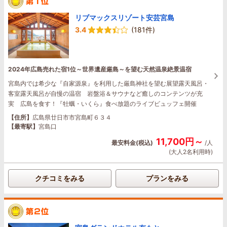
リブマックスリゾート安芸宮島
3.4
(181件)
2024年広島売れた宿1位～世界遺産厳島～を望む天然温泉絶景温宿
宮島内では希少な『自家源泉』を利用した厳島神社を望む展望露天風呂・
客室露天風呂が自慢の温宿 岩盤浴＆サウナなど癒しのコンテンツが充
実 広島を食す！『牡蠣・いくら』食べ放題のライブビュッフェ開催
【住所】
広島県廿日市市宮島町６３４
【最寄駅】
宮島口
11,700円～
最安料金(税込)
/人
(大人2名利用時)
クチコミをみる
プランをみる