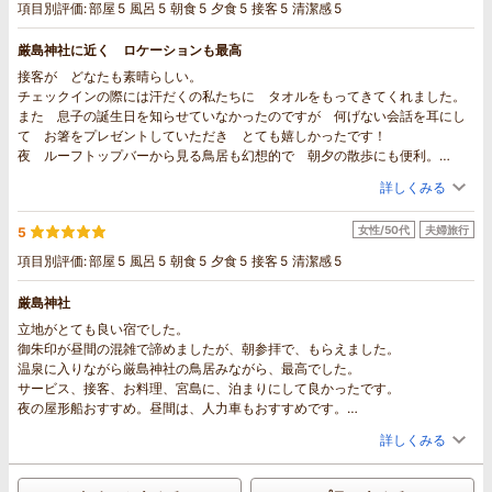
項目別評価:
部屋
5
風呂
5
朝食
5
夕食
5
接客
5
清潔感
5
厳島神社に近く ロケーションも最高
接客が どなたも素晴らしい。
チェックインの際には汗だくの私たちに タオルをもってきてくれました。
また 息子の誕生日を知らせていなかったのですが 何げない会話を耳にし
て お箸をプレゼントしていただき とても嬉しかったです！
夜 ルーフトップバーから見る鳥居も幻想的で 朝夕の散歩にも便利。
文句のつけようのないくらい 満足しました。
詳しくみる
朝食も夕食も 味付けがちょうどよく 是非 また利用したいし みんなに
おすすめしたいです。
女性/50代
夫婦旅行
5
項目別評価:
部屋
5
風呂
5
朝食
5
夕食
5
接客
5
清潔感
5
厳島神社
立地がとても良い宿でした。
御朱印が昼間の混雑で諦めましたが、朝参拝で、もらえました。
温泉に入りながら厳島神社の鳥居みながら、最高でした。
サービス、接客、お料理、宮島に、泊まりにして良かったです。
夜の屋形船おすすめ。昼間は、人力車もおすすめです。
プランになくても、相談して付けていただきました。
詳しくみる