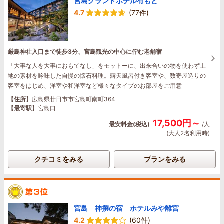
宮島グランドホテル有もと
4.7
(77件)
厳島神社入口まで徒歩3分、宮島観光の中心に佇む老舗宿
「大事な人を大事におもてなし」をモットーに、出来合いの物を使わず土
地の素材を吟味した自慢の懐石料理。露天風呂付き客室や、数寄屋造りの
客室をはじめ、洋室や和洋室など様々なタイプのお部屋をご用意
【住所】
広島県廿日市市宮島町南町364
【最寄駅】
宮島口
17,500円～
最安料金(税込)
/人
(大人2名利用時)
クチコミをみる
プランをみる
宮島 神撰の宿 ホテルみや離宮
4.2
(60件)