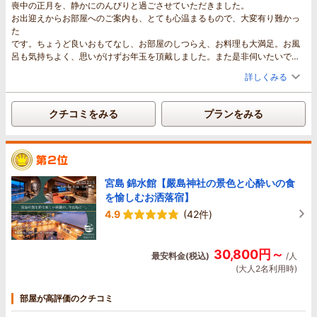
喪中の正月を、静かにのんびりと過ごさせていただきました。
やベビーベッドまで用意していてくださり、大変ありがたかったです。宮島
お出迎えからお部屋へのご案内も、とても心温まるもので、大変有り難かっ
口までも車で15分かからないくらいで着き、とても便利でした。また機会が
た
あれば是非利用させていただきたいです。
です。ちょうど良いおもてなし、お部屋のしつらえ、お料理も大満足。お風
子連れでものんびりとくつろぐことができて良かったです。ありがとうござ
呂も気持ちよく、思いがけずお年玉を頂戴しました。また是非伺いたいで
いました。
す。
子どもの浴衣がとても可愛かったです！
詳しくみる
クチコミをみる
プランをみる
宮島 錦水館【嚴島神社の景色と心酔いの食
を愉しむお洒落宿】
4.9
(42件)
30,800円～
最安料金(税込)
/人
(大人2名利用時)
部屋が高評価のクチコミ