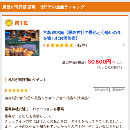
風呂が高評価 宮島・廿日市の旅館ランキング
宮島 錦水館【嚴島神社の景色と心酔いの食
を愉しむお洒落宿】
4.9
(42件)
30,800円～
最安料金(税込)
/人
(大人2名利用時)
風呂が高評価のクチコミ
女性/60代
家族旅行
5
項目別評価:
部屋
5
風呂
5
朝食
5
夕食
5
接客
5
清潔感
5
厳島神社に近く ロケーションも最高
接客が どなたも素晴らしい。
チェックインの際には汗だくの私たちに タオルをもってきてくれました。
また 息子の誕生日を知らせていなかったのですが 何げない会話を耳にし