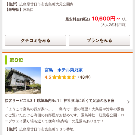
【住所】
広島県廿日市市宮島町大元公園内
【最寄駅】
宮島口
10,600円～
最安料金(税込)
/人
(大人2名利用時)
クチコミをみる
プランをみる
宮島 ホテル菊乃家
4.5
(48件)
接客サービス4.8！ 眺望島内No.1！ 神社弥山に近くて足湯のある宿
「ようこそ宮島の我が家へ。」 島内で一番の眺望！大鳥居や対岸の景色
がご覧いただける海側のお部屋がお勧めです。厳島神社・紅葉谷公園・ロ
ープウェイ乗り場も近くて便利♪島内唯一の足湯もあります！
【住所】
広島県廿日市市宮島町３３５番地