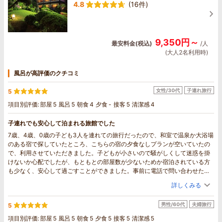
4.8
(16件)
9,350円～
最安料金(税込)
/人
(大人2名利用時)
風呂が高評価のクチコミ
女性/30代
子連れ旅行
5
項目別評価:
部屋
5
風呂
5
朝食
4
夕食
-
接客
5
清潔感
4
子連れでも安心して泊まれる旅館でした
7歳、4歳、0歳の子ども3人を連れての旅行だったので、和室で温泉か大浴場
のある宿で探していたところ、こちらの宿の夕食なしプランが空いていたの
で、利用させていただきました。子どもが小さいので騒がしくして迷惑を掛
けないか心配でしたが、もともとの部屋数が少ないためか宿泊されている方
も少なく、安心して過ごすことができました。事前に電話で問い合わせた際
にも丁寧に対応してくださり、チェックイン時にはとても温かく迎え入れて
詳しくみる
くださいました。部屋はとても広く、家族5人で泊まるには広すぎるくらいで
した！部屋が2階だったので階段が心配でしたが、特に困ることはなかったで
男性/60代
夫婦旅行
5
す。中庭がとても綺麗な旅館でした。温泉はこじんまりとしていて、のんび
りと入ることができました。また、旅館から歩いてすぐの外湯の入浴券をい
項目別評価:
部屋
5
風呂
5
朝食
5
夕食
5
接客
5
清潔感
5