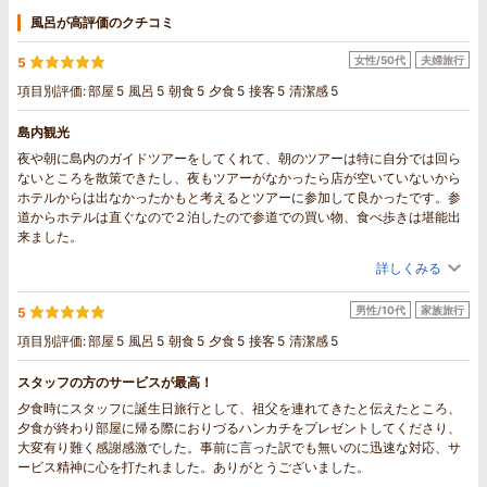
風呂が高評価のクチコミ
女性/50代
夫婦旅行
5
項目別評価:
部屋
5
風呂
5
朝食
5
夕食
5
接客
5
清潔感
5
島内観光
夜や朝に島内のガイドツアーをしてくれて、朝のツアーは特に自分では回ら
ないところを散策できたし、夜もツアーがなかったら店が空いていないから
ホテルからは出なかったかもと考えるとツアーに参加して良かったです。参
道からホテルは直ぐなので２泊したので参道での買い物、食べ歩きは堪能出
来ました。
詳しくみる
男性/10代
家族旅行
5
項目別評価:
部屋
5
風呂
5
朝食
5
夕食
5
接客
5
清潔感
5
スタッフの方のサービスが最高！
夕食時にスタッフに誕生日旅行として、祖父を連れてきたと伝えたところ、
夕食が終わり部屋に帰る際におりづるハンカチをプレゼントしてくださり、
大変有り難く感謝感激でした。事前に言った訳でも無いのに迅速な対応、サ
ービス精神に心を打たれました。ありがとうございました。