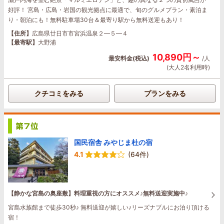
好評！ 宮島・広島・岩国の観光拠点に最適で、旬のグルメプラン・素泊ま
り・朝泊にも！無料駐車場30台＆最寄り駅から無料送迎もあり！
【住所】
広島県廿日市市宮浜温泉２―５―４
【最寄駅】
大野浦
10,890円～
最安料金(税込)
/人
(大人2名利用時)
クチコミをみる
プランをみる
国民宿舎 みやじま杜の宿
4.1
(64件)
【静かな宮島の奥座敷】料理重視の方にオススメ♪無料送迎実施中♪
宮島水族館まで徒歩30秒♪ 無料送迎が嬉しい♪リーズナブルにお泊り頂ける
宿！