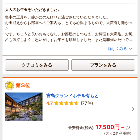
ただけたのもありがたかったです。朝食は和食中心だったこともあり、子ど
も達はあまり箸がすすんでいないようでしたが、大人は大満足でした。日本
大人のお年玉をいただきました。
の朝ご飯というかんじで良かったです。食事処に、赤ちゃんの為に食卓椅子
喪中の正月を、静かにのんびりと過ごさせていただきました。
やベビーベッドまで用意していてくださり、大変ありがたかったです。宮島
お出迎えからお部屋へのご案内も、とても心温まるもので、大変有り難かっ
口までも車で15分かからないくらいで着き、とても便利でした。また機会が
た
あれば是非利用させていただきたいです。
です。ちょうど良いおもてなし、お部屋のしつらえ、お料理も大満足。お風
子連れでものんびりとくつろぐことができて良かったです。ありがとうござ
呂も気持ちよく、思いがけずお年玉を頂戴しました。また是非伺いたいで
いました。
す。
子どもの浴衣がとても可愛かったです！
詳しくみる
クチコミをみる
プランをみる
宮島グランドホテル有もと
4.7
(77件)
17,500円～
最安料金(税込)
/人
(大人2名利用時)