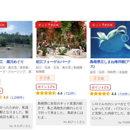
ト
OK
ネット予約OK
ネット予約OK
江 堀川めぐり
松江フォーゲルパーク
島根県立しまね海洋館(ア
ス)
玉造・奥出雲／屋形船・
松江・安来・玉造・奥出雲／動物園・
ーズ・クルージング、遊
植物園
益田・浜田・津和野／水族館
王道
王道
ポイント2％
ポイント2％
％
4.4
（
712件
）
4.4
（
715件
4.5
（
1,248件
）
島根県に在住のネット友達の紹
シロイルカのショーがとて
かったためか、私達
介で、私と高校生の娘のふたり
しかったです。バブルリン
船となりました。船
で行って来ました。 鳥好きには
ど充実した内容でした。全
会話も楽しく、夏場
たま...
にショ...
by あびっくさん
by TU3
by タカボンさん