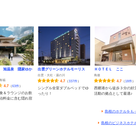
 旭温泉 隠家ゆか
出雲グリーンホテルモーリス
ＨＯＴＥＬ ここ
出雲・大社・湯の川
島後
有福
4.7
4.7
（
337件
）
（
18件
）
4.7
（
63件
）
シングル全室ダブルベッドでゆ
西郷港から徒歩３分の好
食＆ラウンジのお飲
ったり！
活動の拠点として最適♪
泊料金に含む隠れ宿
島根のホテルをも
島根のビジネスホテ