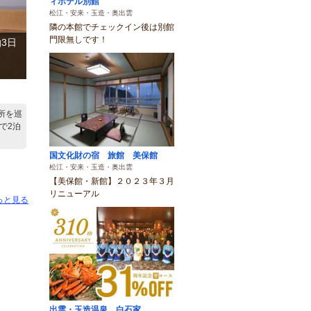
ィホテル別館
松江・安来・玉造・奥出雲
隣の本館でチェックイン後は別館
門限無しです！
泊3日
所を巡
で2泊
国文化財の宿 旅館 美保館
松江・安来・玉造・奥出雲
【美保館・新館】２０２３年３月
リニューアル
っと見る
出雲・玉造温泉 白石家