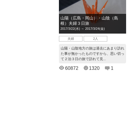
山陽（広島・岡山）・山陰（島
根）夫婦３日旅
2017/3/22(水) ～ 2017/3/24(金)
夫婦
2人
山陽・山陰地方の旅は過去にあまり訪れ
た事が無かったものですから、思い切っ
て２泊３日の旅で訪れて見...
60872
1320
1