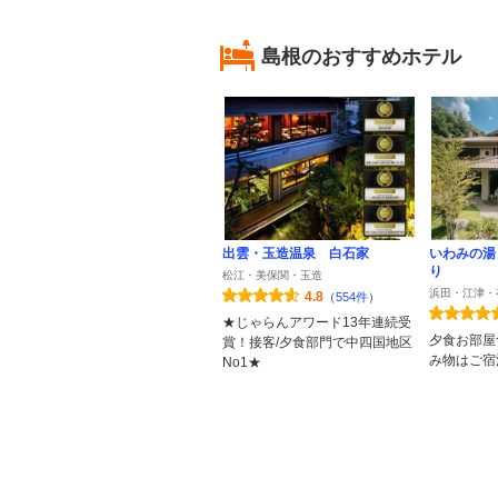
島根のおすすめホテル
出雲・玉造温泉 白石家
いわみの湯
り
松江・美保関・玉造
浜田・江津・
4.8
（
554件
）
★じゃらんアワード13年連続受
夕食お部屋
賞！接客/夕食部門で中四国地区
み物はご宿
No1★