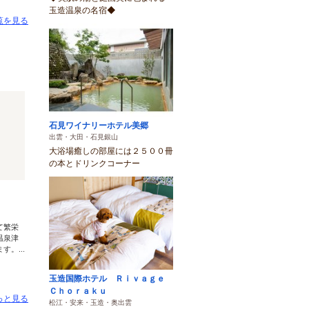
玉造温泉の名宿◆
覧を見る
石見ワイナリーホテル美郷
出雲・大田・石見銀山
大浴場癒しの部屋には２５００冊
の本とドリンクコーナー
て繁栄
温泉津
。...
玉造国際ホテル Ｒｉｖａｇｅ
Ｃｈｏｒａｋｕ
っと見る
松江・安来・玉造・奥出雲