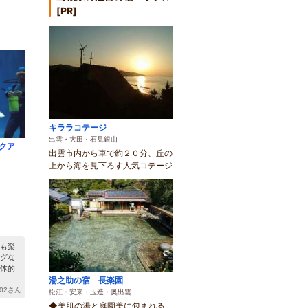
[PR]
キララコテージ
出雲・大田・石見銀山
クア
出雲市内から車で約２０分、丘の
上から海を見下ろす人気コテージ
）
も楽
グな
体的
湯之助の宿 長楽園
802さん
松江・安来・玉造・奥出雲
◆美肌の湯と庭園美に包まれる