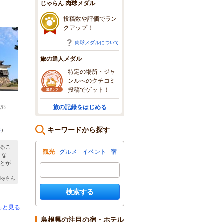
じゃらん 肉球メダル
投稿数や評価でラン
クアップ！
肉球メダルについて
旅の達人メダル
特定の場所・ジャ
ンルへのクチコミ
投稿でゲット！
旅の記録をはじめる
城郭
キーワードから探す
件
）
るこ
観光
グルメ
イベント
宿
きな
とが
ckyさん
検索する
っと見る
島根県の注目の宿・ホテル