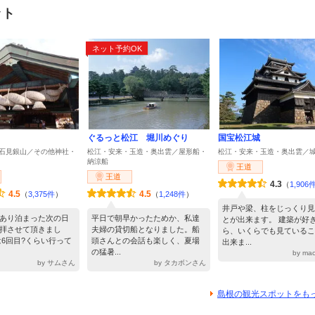
ット
ネット予約OK
ぐるっと松江 堀川めぐり
国宝松江城
石見銀山／その他神社・
松江・安来・玉造・奥出雲／屋形船・
松江・安来・玉造・奥出雲／
納涼船
王道
王道
4.3
（
1,906
4.5
4.5
（
3,375件
）
（
1,248件
）
井戸や梁、柱をじっくり見
あり泊まった次の日
平日で朝早かったためか、私達
とが出来ます。 建築が好
拝させて頂きまし
夫婦の貸切船となりました。船
ら、いくらでも見ているこ
は6回目?くらい行って
頭さんとの会話も楽しく、夏場
出来ま...
の猛暑...
by ma
by サムさん
by タカボンさん
島根の観光スポットをも