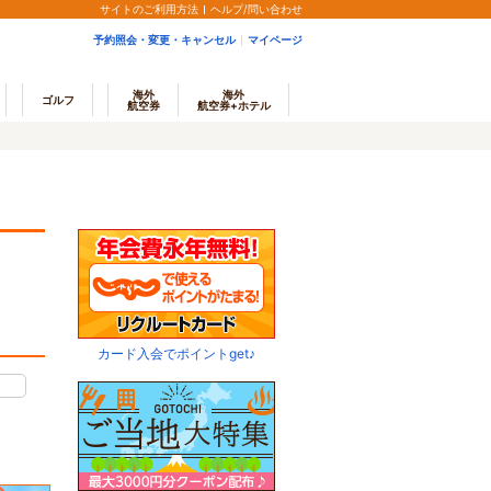
サイトのご利用方法
ヘルプ/問い合わせ
予約照会・変更・キャンセル
マイページ
海外
海外
ゴルフ
航空券
航空券+ホテル
カード入会でポイントget♪