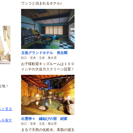
ワンコと泊まれるホテル♪
玉造グランドホテル 長生閣
松江・安来・玉造・奥出雲
お子様歓迎キッズルームは１００
インチの大迫力スクリーン設置！
立地！
っと見る
出雲神々 縁結びの宿 紺家
ルを探す
松江・安来・玉造・奥出雲
まるで天然の化粧水。美肌の湯玉