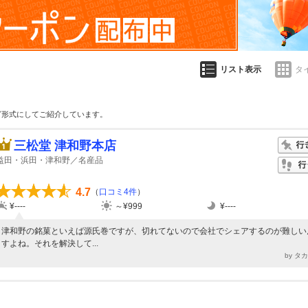
リスト表示
タ
グ形式にしてご紹介しています。
三松堂 津和野本店
益田・浜田・津和野／名産品
4.7
（
口コミ4件
）
¥----
～¥999
¥----
津和野の銘菓といえば源氏巻ですが、切れてないので会社でシェアするのが難しい
すよね。それを解決して...
by タ