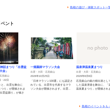
島根の遊び・体験スポット一
イベント
雲神話まつり「出雲盆
一畑薬師マラソン大会
温泉津温泉夏まつり
大会」
出雲・大田・石見銀山
出雲・大田・石見銀山
石見銀山
2026年10月25日
2026年8月8日
日・22日
「日本マラソン100選」にも認定さ
石見銀山の銀の積出港とし
さと、出雲を舞台に
れている、出雲市を代表するマラ
した温泉津港を舞台に、「
まつり」が開催されま
ソン大会が開催されます。出雲...
温泉夏まつり」が開催されます
「出雲盆踊り」が催さ
島根のイベントをも