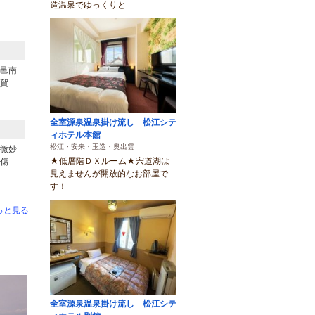
造温泉でゆっくりと
邑南
賀
全室源泉温泉掛け流し 松江シテ
ィホテル本館
松江・安来・玉造・奥出雲
微妙
★低層階ＤＸルーム★宍道湖は
傷
見えませんが開放的なお部屋で
す！
っと見る
全室源泉温泉掛け流し 松江シテ