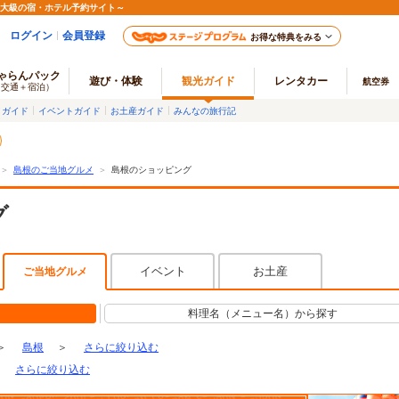
最大級の宿・ホテル予約サイト～
ログイン
会員登録
お得な特典をみる
ゃらんパック
遊び・体験
観光ガイド
レンタカー
航空券
（交通＋宿泊）
メガイド
イベントガイド
お土産ガイド
みんなの旅行記
＞
島根のご当地グルメ
＞
島根のショッピング
グ
イベント
お土産
ご当地グルメ
料理名（メニュー名）から探す
＞
島根
＞
さらに絞り込む
さらに絞り込む