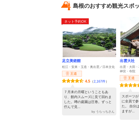
島根のおすすめ観光スポ
ネット予約OK
足立美術館
出雲大社
松江・安来・玉造・奥出雲／日本文化
出雲・大田・
神宮・寺院
王道
王道
4.5
（
2,167件
）
７月末の月曜ということもあ
スポーツが
り、館内スムーズに見て回れま
に全員で参
した。噂の庭園は圧巻。ずっと
た。 自分
佇んで見...
ますが...
by うらっちさん