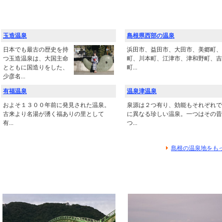
玉造温泉
島根県西部の温泉
日本でも最古の歴史を持
浜田市、益田市、大田市、美郷町、
つ玉造温泉は、大国主命
町、川本町、江津市、津和野町、吉
とともに国造りをした、
町...
少彦名...
有福温泉
温泉津温泉
およそ１３００年前に発見された温泉。
泉源は２つ有り、効能もそれぞれで
古来より名湯が湧く福ありの里として
に異なる珍しい温泉。一つはその昔
有...
つ...
島根の温泉地をも