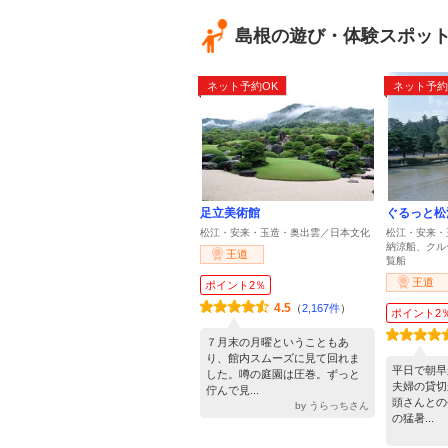
島根の遊び・体験スポッ
ネット予約OK
ネット予約
足立美術館
ぐるっと松
松江・安来・玉造・奥出雲／日本文化
松江・安来・
納涼船、クル
王道
覧船
王道
ポイント2％
4.5
（
2,167件
）
ポイント2
７月末の月曜ということもあ
り、館内スムーズに見て回れま
平日で朝早
した。噂の庭園は圧巻。ずっと
夫婦の貸切
佇んで見...
頭さんとの
by うらっちさん
の猛暑...