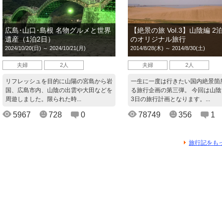
広島･山口･島根 名物グルメと世界
【絶景の旅 Vol.3】山陰編 2
遺産（1泊2日）
のオリジナル旅行
2024/10/20(日) ～ 2024/10/21(月)
2014/8/28(木) ～ 2014/8/30(土)
夫婦
2人
夫婦
2人
リフレッシュを目的に山陽の宮島から岩
一生に一度は行きたい国内絶景箇
国、広島市内、山陰の出雲や大田などを
る旅行企画の第三弾。 今回は山陰
周遊しました。限られた時...
3日の旅行計画となります。...
5967
728
0
78749
356
1
旅行記をも