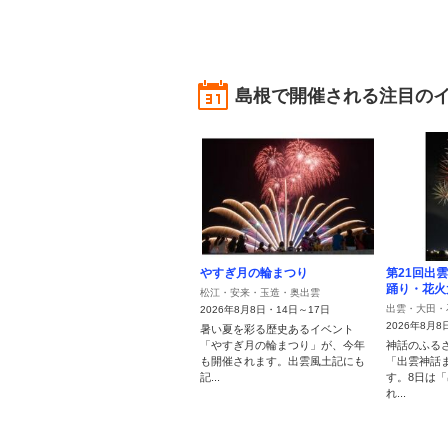
島根で開催される注目の
やすぎ月の輪まつり
第21回出
踊り・花火
松江・安来・玉造・奥出雲
出雲・大田・
2026年8月8日・14日～17日
2026年8月8
暑い夏を彩る歴史あるイベント
「やすぎ月の輪まつり」が、今年
神話のふる
も開催されます。出雲風土記にも
「出雲神話
記...
す。8日は
れ...