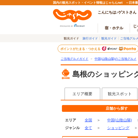
国内の観光スポット・イベント情報はじゃらんnet ～日本
こんにちは♪ゲストさん
じ
宿・ホテル
観光ガイド
旅行ガイド
観光ガイド
ご当地グル
ポイントがたまる・つかえる
ご当地グルメガイド
＞
中国(山陰山陽)のご当地グルメ
島根のショッピン
エリア概要
観光スポット
店舗から探す
エリア
全国
＞
中国(山陰山陽)
ジャンル
全て
＞
ショッピング
＞