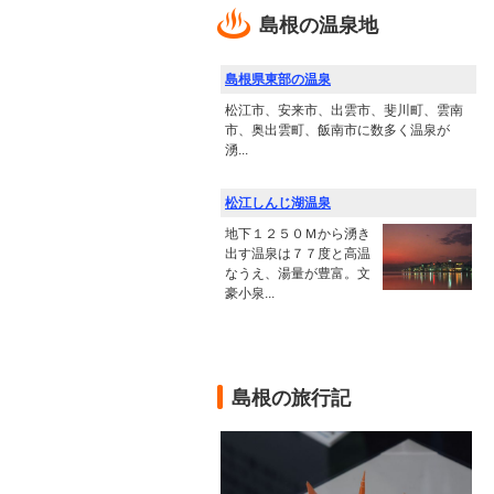
島根の温泉地
島根県東部の温泉
松江市、安来市、出雲市、斐川町、雲南
市、奥出雲町、飯南市に数多く温泉が
湧...
松江しんじ湖温泉
地下１２５０Ｍから湧き
出す温泉は７７度と高温
なうえ、湯量が豊富。文
豪小泉...
島根の旅行記