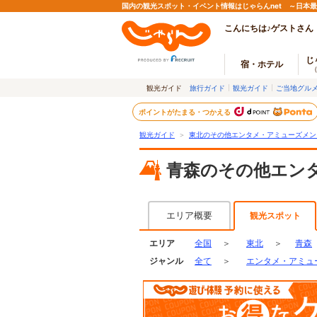
国内の観光スポット・イベント情報はじゃらんnet ～日本
こんにちは♪ゲストさん
じ
宿・ホテル
観光ガイド
旅行ガイド
観光ガイド
ご当地グル
ポイントがたまる・つかえる
観光ガイド
＞
東北のその他エンタメ・アミューズメン
青森のその他エン
エリア概要
観光スポット
エリア
全国
＞
東北
＞
青森
ジャンル
全て
＞
エンタメ・アミュ