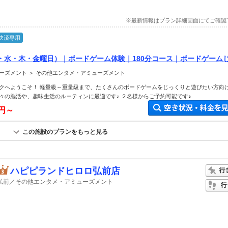
※最新情報はプラン詳細画面にてご確認
決済専用
・水・木・金曜日）｜ボードゲーム体験｜180分コース｜ボードゲーム
♪｜ウェルカムドリンク付き
ーズメント ＞ その他エンタメ・アミューズメント
クへようこそ！ 軽量級～重量級まで、たくさんのボードゲームをじっくりと遊びたい方向
々の脳活や、趣味生活のルーティンに最適です♪ ２名様からご予約可能です♪
0円～
この施設のプランをもっと見る
ハピピランドヒロロ弘前店
弘前／その他エンタメ・アミューズメント