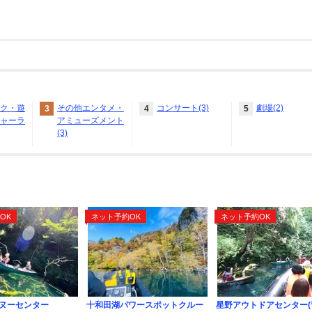
ク・遊
その他エンタメ・
コンサート(3)
劇場(2)
3
4
5
ャーラ
アミューズメント
(3)
ト
OK
ネット予約OK
ネット予約OK
ヌーセンター
十和田湖パワースポットクルー
星野アウトドアセンター(