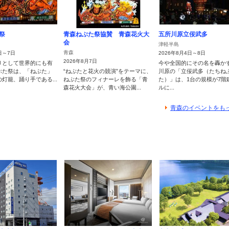
祭
青森ねぶた祭協賛 青森花火大
五所川原立佞武多
会
津軽半島
青森
日～7日
2026年8月4日～8日
2026年8月7日
りとして世界的にも有
今や全国的にその名を轟か
ぶた祭は、「ねぶた」
“ねぶたと花火の競演”をテーマに、
川原の「立佞武多（たちね
灯籠、踊り手である...
ねぶた祭のフィナーレを飾る「青
た）」は、1台の規模が7階
森花火大会」が、青い海公園...
ルに...
青森のイベントをも