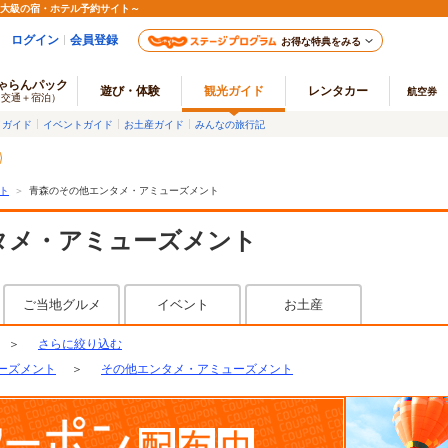
最大級の宿・ホテル予約サイト～
ログイン
会員登録
お得な特典をみる
ゃらんパック
遊び・体験
観光ガイド
レンタカー
航空券
（交通＋宿泊）
メガイド
イベントガイド
お土産ガイド
みんなの旅行記
ト
＞
青森のその他エンタメ・アミューズメント
タメ・アミューズメント
ご当地グルメ
イベント
お土産
＞
さらに絞り込む
ーズメント
＞
その他エンタメ・アミューズメント