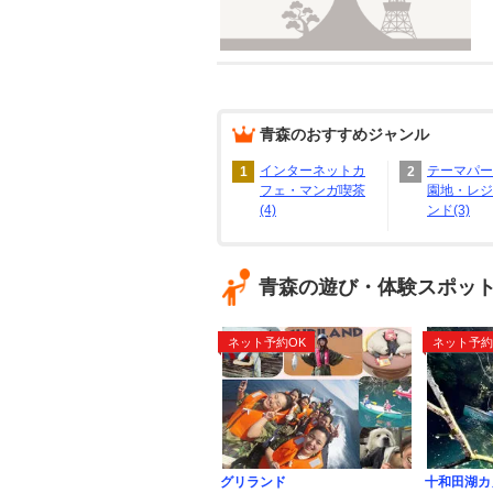
青森
のおすすめジャンル
インターネットカ
テーマパー
1
2
フェ・マンガ喫茶
園地・レジ
(4)
ンド(3)
青森の遊び・体験スポッ
ネット予約OK
ネット予約
グリランド
十和田湖カ