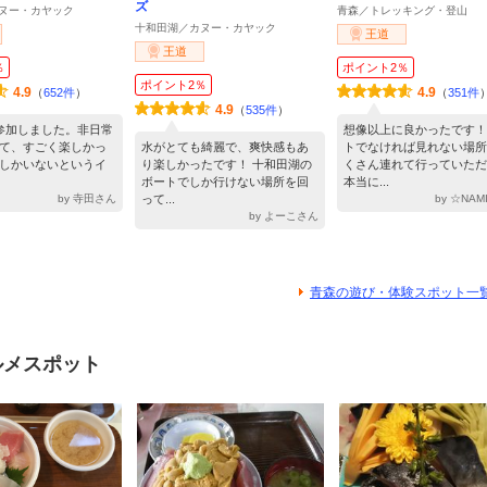
ズ
ヌー・カヤック
青森／トレッキング・登山
十和田湖／カヌー・カヤック
王道
王道
％
ポイント2％
ポイント2％
4.9
4.9
（
652件
）
（
351件
4.9
（
535件
）
参加しました。非日常
想像以上に良かったです！
て、すごく楽しかっ
水がとても綺麗で、爽快感もあ
トでなければ見れない場所
しかいないというイ
り楽しかったです！ 十和田湖の
くさん連れて行っていただ
ボートでしか行けない場所を回
本当に...
by 寺田さん
って...
by ☆NA
by よーこさん
青森の遊び・体験スポット一
ルメスポット