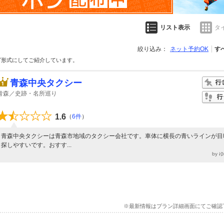
リスト表示
タ
絞り込み：
ネット予約OK
す
グ形式にしてご紹介しています。
青森中央タクシー
青森／史跡・名所巡り
1.6
（
6件
）
青森中央タクシーは青森市地域のタクシー会社です。車体に横長の青いラインが目
探しやすいです。おすす...
by 
※最新情報はプラン詳細画面にてご確認