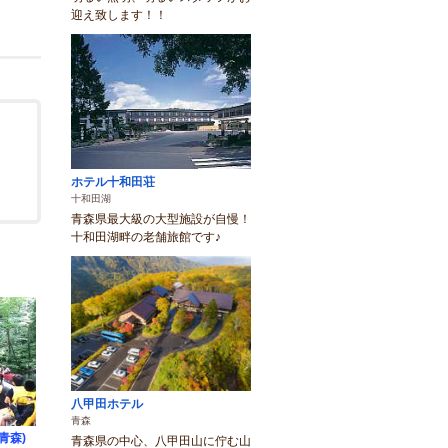
迎え致します！！
ホテル十和田荘
十和田湖
青森県最大級の大型施設が自慢！
十和田湖畔の老舗旅館です♪
八甲田ホテル
青森
青森)
青森県の中心、八甲田山に佇む山