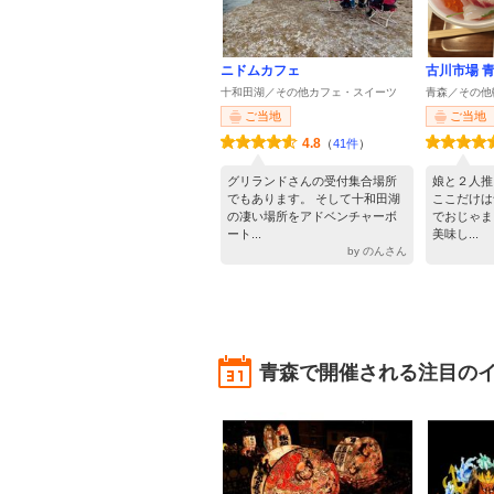
ニドムカフェ
古川市場 
十和田湖／その他カフェ・スイーツ
青森／その他
ご当地
ご当地
4.8
（
41件
）
グリランドさんの受付集合場所
娘と２人推
でもあります。 そして十和田湖
ここだけは
の凄い場所をアドベンチャーボ
でおじゃま
ート...
美味し...
by のんさん
青森で開催される注目の