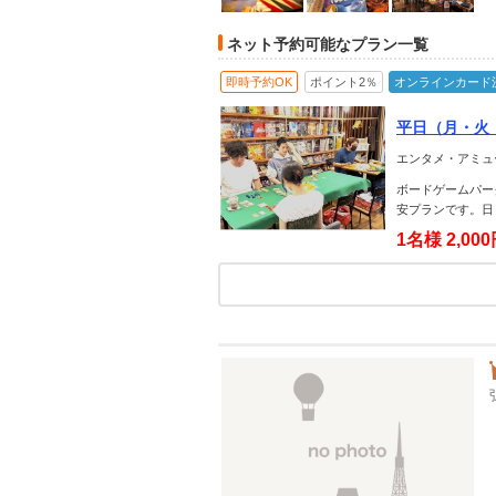
ネット予約可能なプラン一覧
即時予約OK
ポイント2％
オンラインカード
平日（月・火
り満喫プラン
エンタメ・アミュ
ボードゲームパー
安プランです。日
1名様
2,00