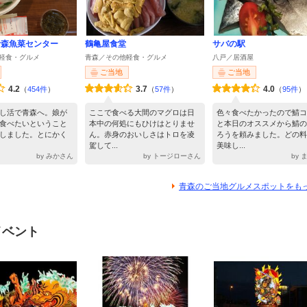
青森魚菜センター
鶴亀屋食堂
サバの駅
軽食・グルメ
青森／その他軽食・グルメ
八戸／居酒屋
ご当地
ご当地
4.2
3.7
4.0
（
454件
）
（
57件
）
（
95件
）
し活で青森へ。娘が
ここで食べる大間のマグロは日
色々食べたかったので鯖コ
食べたいということ
本中の何処にもひけはとりませ
と本日のオススメから鯖の
しました。とにかく
ん。赤身のおいしさはトロを凌
ろうを頼みました。どの料
駕して...
美味し...
by みかさん
by トージローさん
by
青森のご当地グルメスポットをも
イベント