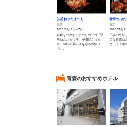
弘前ねぷたまつり
青森ねぶた
弘前
青森
2026年8月1日～7日
2026年8月2
青森を代表するまつりの一つ「弘
日本の火祭
前ねぷたまつり」が開催されま
名な青森ね
す。津軽の夏の夜を彩るお祭り
という人形の
で、...
青森のおすすめホテル