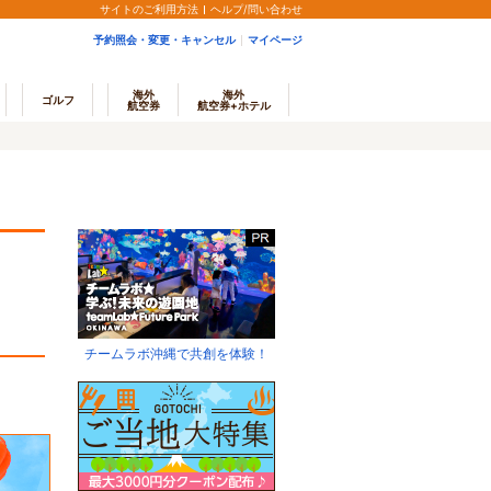
サイトのご利用方法
ヘルプ/問い合わせ
予約照会・変更・キャンセル
マイページ
海外
海外
ゴルフ
航空券
航空券+ホテル
チームラボ沖縄で共創を体験！