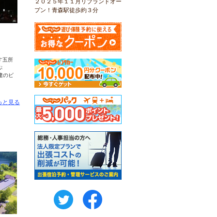
２０２５年１１月リブランドオー
プン！青森駅徒歩約３分
す五所
ぷ
建のビ
っと見る
twitter
FaceBook