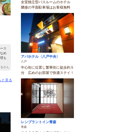
全室独立型バスルームのホテル
隣接の平面駐車場はお客様無料
ース
なめ
アパホテル〈八戸中央〉
理も
八戸
中心街に位置し繁華街に徒歩約５
 まるさん
分 広めのお部屋で快適ステイ！
っと見る
レンブラントイン青森
青森