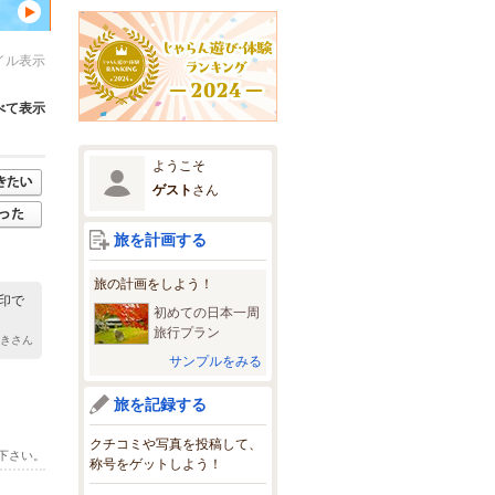
イル表示
べて表示
ようこそ
ゲスト
さん
旅を計画する
旅の計画をしよう！
印で
初めての日本一周
旅行プラン
ゆきさん
サンプルをみる
旅を記録する
クチコミや写真を投稿して、
下さい。
称号をゲットしよう！