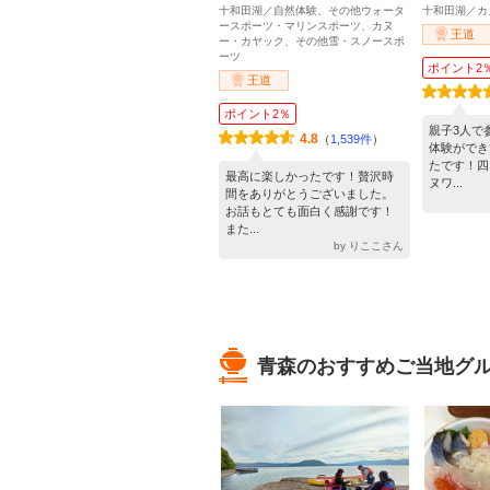
十和田湖／自然体験、その他ウォータ
十和田湖／カ
ースポーツ・マリンスポーツ、カヌ
王道
ー・カヤック、その他雪・スノースポ
ーツ
ポイント2
王道
ポイント2％
親子3人で
4.8
（
1,539件
）
体験ができ
たです！四
最高に楽しかったです！贅沢時
ヌワ...
間をありがとうございました。
お話もとても面白く感謝です！
また...
by りここさん
青森のおすすめご当地グ