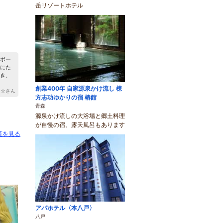
岳リゾートホテル
）
ボー
にた
き、
創業400年 自家源泉かけ流し 棟
MI☆さん
方志功ゆかりの宿 椿館
青森
源泉かけ流しの大浴場と郷土料理
が自慢の宿。露天風呂もあります
覧を見る
アパホテル〈本八戸〉
八戸