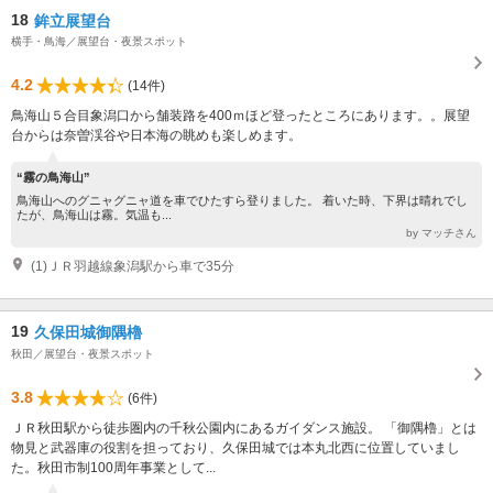
18
鉾立展望台
横手・鳥海／展望台・夜景スポット
4.2
(14件)
鳥海山５合目象潟口から舗装路を400ｍほど登ったところにあります。。展望
台からは奈曽渓谷や日本海の眺めも楽しめます。
“霧の鳥海山”
鳥海山へのグニャグニャ道を車でひたすら登りました。 着いた時、下界は晴れでし
たが、鳥海山は霧。気温も...
by マッチさん
(1)ＪＲ羽越線象潟駅から車で35分
19
久保田城御隅櫓
秋田／展望台・夜景スポット
3.8
(6件)
ＪＲ秋田駅から徒歩圏内の千秋公園内にあるガイダンス施設。 「御隅櫓」とは
物見と武器庫の役割を担っており、久保田城では本丸北西に位置していまし
た。秋田市制100周年事業として...