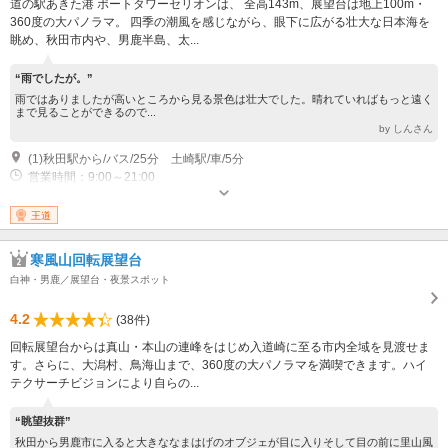
道の駅あきた港 ポートタワーセリオンは、 全高143m、展望台は地上100m・
360度の大パノラマ。 四季の潮風を感じながら、眼下に広がる壮大な日本海を
眺め、秋田市内や、男鹿半島、太...
“雨でしたが。”
雨ではありましたが高いところから見る景色は壮大でした。晴れていればもっと遠く
まで見ることができるので...
by しんさん
(1)秋田駅から/バス/25分 土崎駅/車/5分
営業時間：9:00～21:00
王道
寒風山回転展望台
白神・男鹿／展望台・夜景スポット
4.2
(38件)
回転展望台からは真山・本山の連峰をはじめ入道崎に至る市内全域を見渡せま
す。さらに、大潟村、鳥海山まで、360度の大パノラマを満喫できます。ハイ
テクサーチビジョンにより自らの...
“眺望抜群”
秋田から男鹿市に入ると大きななまはげのオブジェが目に入りそして目の前に里山風