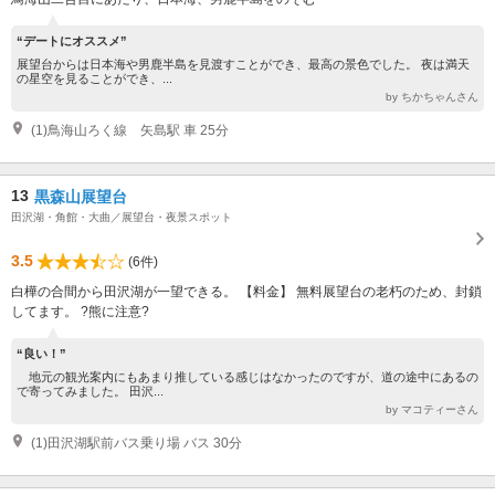
“デートにオススメ”
展望台からは日本海や男鹿半島を見渡すことができ、最高の景色でした。 夜は満天
の星空を見ることができ、...
by ちかちゃんさん
(1)鳥海山ろく線 矢島駅 車 25分
13
黒森山展望台
田沢湖・角館・大曲／展望台・夜景スポット
3.5
(6件)
白樺の合間から田沢湖が一望できる。 【料金】 無料展望台の老朽のため、封鎖
してます。 ?熊に注意?
“良い！”
地元の観光案内にもあまり推している感じはなかったのですが、道の途中にあるの
で寄ってみました。 田沢...
by マコティーさん
(1)田沢湖駅前バス乗り場 バス 30分