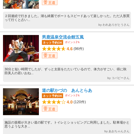
王道
２回連続で行きました。湖も綺麗でボートもスピードあって楽しかった。ただ人形買
って行くと占い...
by われありがとうさん
男鹿温泉交流会館五風
ポイント2％
ネット予約OK
4.6
(96件)
王道
30分と短い時間でしたが、ずっと太鼓をたたいているので、体力がすごい、得に秋
田美人の若いおね...
by コバピーさん
道の駅かづの あんとらあ
ポイント2％
ネット予約OK
4.0
(120件)
王道
施設の規模が大きい道の駅です。トイレとショッピングに利用しました。駐車場かと
思うような大き...
by あおちゃんさん