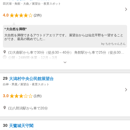
田沢湖・角館・大曲／展望台・夜景スポット
4.0
(2件)
“大自然を満喫”
大自然を満喫できるアウトドアエリアです。 展望台からは仙北平野を一望すること
ができ、最高の眺めでした...
by ちかちゃんさん
(1)大曲駅から車で30分（徒歩30～40分） 角館駅から車で25分（徒歩30～40分）
公開：24時間 休業：12月～3月
29
大潟村中央公民館展望台
白神・男鹿／展望台・夜景スポット
3.0
(1件)
(1)八郎潟駅から車で20分
30
天鷺城天守閣