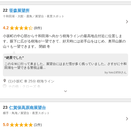
22
笹森展望所
十和田湖・大館・鹿角／展望台・夜景スポット
4.2
(8件)
小坂町の中心部から十和田湖へ向かう樹海ラインの最高地点付近に位置しま
す。眼下に広がる樹海が一望できて、好天時には岩手山をはじめ、奥羽山脈の
山々も一望できます。 閉鎖 冬
“絶景でした”
このＧＷに行って来ました。展望台にはまだ雪が多く残っていました。さすがに十和
田湖を一望できる警視は最...
by hiro1959さん
(1)小坂IC 車 25分 樹海ライン
その他：クローズ 冬
23
仁賀保高原南展望台
横手・鳥海／展望台・夜景スポット
5.0
(1件)