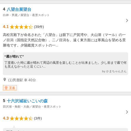
4
八望台展望台
白神・男鹿／展望台・夜景スポット
4.1
(39件)
高松宮殿下が命名された「八望台」は眼下に戸賀湾や、火山湖（マール）の一
ノ目潟（国指定天然記念物）、二ノ目潟を、遠く東方面には寒風山を望める景
勝地です。夕陽鑑賞スポットの一...
“霧が晴れて”
丁度着いた時に霧が晴れて周辺の風景を楽しむことが出来ました。少し前まで霧で何
も見えなかったと近くにい...
by かまちゃんさん
(1)男鹿駅 車 40分
王道
5
十六沢城祉いこいの森
田沢湖・角館・大曲／展望台・夜景スポット
4.3
(3件)