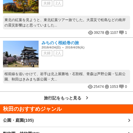
夫婦
2人
東北の紅葉を見ようと、東北紅葉ツアー旅でした。大震災で松島などの南岸
の震災影響はと思っていました...
39278
1107
1
みちのく桜絵巻の旅
2016/4/24(日) ～ 2016/4/26(火)
夫婦
2人
桜前線を追いかけて、岩手は北上展勝地・石割桜、青森は芦野公園・弘前公
園、秋田はきみまち坂公園・大...
25474
1053
0
旅行記をもっと見る
秋田
のおすすめジャンル
公園・庭園(105)