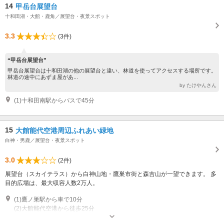
14
甲岳台展望台
十和田湖・大館・鹿角／展望台・夜景スポット
3.3
(3件)
“甲岳台展望台”
甲岳台展望台は十和田湖の他の展望台と違い、林道を使ってアクセスする場所です。
林道の途中にあずま屋があ...
by たけやんさん
(1)十和田南駅からバスで45分
15
大館能代空港周辺ふれあい緑地
白神・男鹿／展望台・夜景スポット
3.0
(2件)
展望台（スカイテラス）から白神山地・鷹巣市街と森吉山が一望できます。 多
目的広場は、最大収容人数2万人。
(1)鷹ノ巣駅から車で10分
(2)大館能代空港から徒歩25分
開園時間：9:00～19:00 休園日：・毎週水曜日及び年末年始(12月29日から1