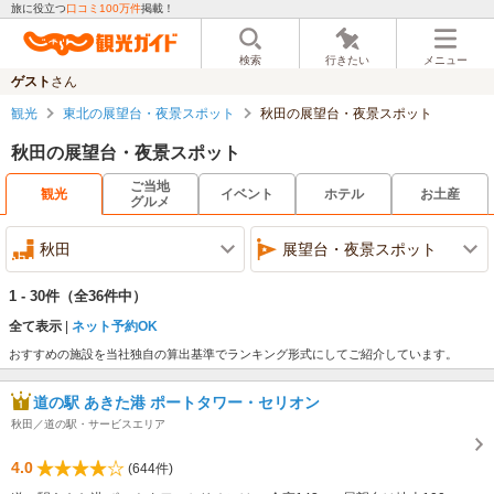
旅に役立つ
口コミ100万件
掲載！
検索
行きたい
メニュー
ゲスト
さん
観光
東北の展望台・夜景スポット
秋田の展望台・夜景スポット
秋田の展望台・夜景スポット
ご当地
観光
イベント
ホテル
お土産
グルメ
秋田
展望台・夜景スポット
1 - 30件
（全36件中）
全て表示
ネット予約OK
おすすめの施設を当社独自の算出基準でランキング形式にしてご紹介しています。
道の駅 あきた港 ポートタワー・セリオン
秋田／道の駅・サービスエリア
4.0
(644件)