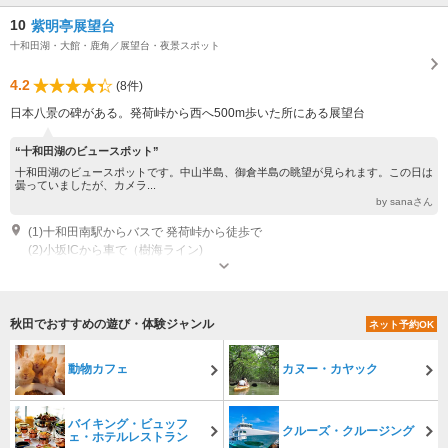
10
紫明亭展望台
十和田湖・大館・鹿角／展望台・夜景スポット
4.2
(8件)
日本八景の碑がある。発荷峠から西へ500m歩いた所にある展望台
“十和田湖のビュースポット”
十和田湖のビュースポットです。中山半島、御倉半島の眺望が見られます。この日は
曇っていましたが、カメラ...
by sanaさん
(1)十和田南駅からバスで 発荷峠から徒歩で
(2)小坂ICから車で（樹海ライン)
秋田でおすすめの遊び・体験ジャンル
ネット予約OK
動物カフェ
カヌー・カヤック
バイキング・ビュッフ
クルーズ・クルージング
ェ・ホテルレストラン