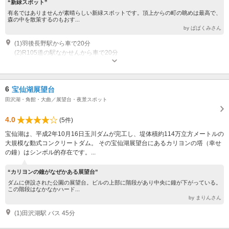
“新緑スポット”
有名ではありませんが素晴らしい新緑スポットです。頂上からの町の眺めは最高で、
森の中を散策するのもおす...
by ぱぱくみさん
(1)羽後長野駅から車で20分
(2)R105道の駅なかせんから車で20分
6
宝仙湖展望台
田沢湖・角館・大曲／展望台・夜景スポット
4.0
(5件)
宝仙湖は、平成2年10月16日玉川ダムが完工し、堤体積約114万立方メートルの
大規模な動式コンクリートダム。 その宝仙湖展望台にあるカリヨンの塔（幸せ
の鐘）はシンボル的存在です。...
“カリヨンの鐘がなぜかある展望台”
ダムに併設された公園の展望台。ビルの上部に階段があり中央に鐘が下がっている。
この階段はなかなかハード...
by まりんさん
(1)田沢湖駅 バス 45分