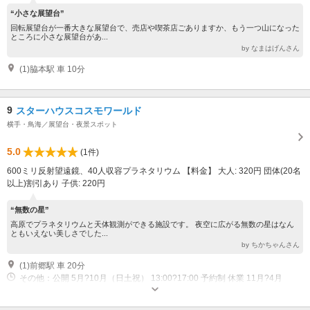
“小さな展望台”
回転展望台が一番大きな展望台で、売店や喫茶店ごありますか、もう一つ山になった
ところに小さな展望台があ...
by なまはげんさん
(1)脇本駅 車 10分
9
スターハウスコスモワールド
横手・鳥海／展望台・夜景スポット
5.0
(1件)
600ミリ反射望遠鏡、40人収容プラネタリウム 【料金】 大人: 320円 団体(20名
以上)割引あり 子供: 220円
“無数の星”
高原でプラネタリウムと天体観測ができる施設です。 夜空に広がる無数の星はなん
ともいえない美しさでした...
by ちかちゃんさん
(1)前郷駅 車 20分
その他：公開 5月?10月（日土祝） 13:00?17:00 予約制 休業 11月?4月