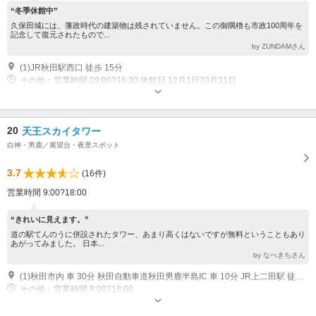
“冬季休館中”
久保田城には、藩政時代の建築物は残されていません。この御隅櫓も市政100周年を
記念して復元されたもので...
by ZUNDAMさん
(1)JR秋田駅西口 徒歩 15分
その他：営業時間 09:00?16:30 休館日 12月1日?3月31日
20
天王スカイタワー
白神・男鹿／展望台・夜景スポット
3.7
(16件)
営業時間 9:00?18:00
“きれいに見えます。”
道の駅てんのうに併設されたタワー、あまり高くはないですが無料ということもあり
あがってみました。 日本...
by なべきちさん
(1)秋田市内 車 30分 秋田自動車道秋田男鹿半島IC 車 10分 JR上二田駅 徒歩 15分
その他：営業時間 9:00?18:00