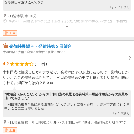
な寒風山が飛び込んできま...
by カイトさん
(1)脇本駅 車 10分
その他：公開 3月中旬?12月上旬 8:30?17:00 期間中無休 休業 12月中旬?3月
上旬
王道
発荷峠展望台・発荷峠第２展望台
十和田湖・大館・鹿角／展望台・夜景スポット
4.2
(111件)
十和田湖は陥没したカルデラ湖で、発荷峠はその頂上にあるので、見晴らしが
いい。ここの展望台は円形で、十和田の展望台の中でも最も美しい景色が眺め
られる。湖面からは約２５０ｍ、...
“瞰湖台（かんこだい）からの十和田湖の風景と発荷峠第一展望休憩所からの風景を
比べてみました”
十和田湖の御倉半島にある瞰湖台（かんこだい）に寄った後、、鹿角市方面に行く途
中、ここに立ち寄りました...
by 丶大さん
(1)JR花輪線十和田南駅よりJRバス十和田湖行40分、発荷峠より徒歩すぐ
王道