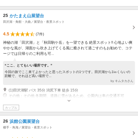
25
かたまえ山展望台
田沢湖・角館・大曲／展望台・夜景スポット
4.5
(7件)
神秘の湖「田沢湖」と「秋田駒ケ岳」を一望できる 絶景スポット!! 心地よい爽
やかな風が、湖面から吹き上げてくる風に癒されて過ごすのもお勧めで、コテ
ージでは日帰りのご利用も可...
“ここ、とてもいい場所です。”
今回の旅でここ来てよかったと思ったスポットの1つです。田沢湖から1㎞くらいの
距離で、それほど高い場所で...
by キムタカさん
(1)田沢湖駅 バス 35分 潟尻下車 徒歩 15分
その他：その他 冬期間、道路に雪があるため、公園内は車の交通不可
カップル
26
浜館公園展望台
横手・鳥海／展望台・夜景スポット