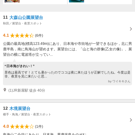
11
大森山公園展望台
秋田／展望台・夜景スポット
4.1
(6件)
公園の最高地(標高123.49m)にあり、日本海や市街地が一望できるほか，北に男
鹿半島，南に鳥海山が望めます。展望台には、「山と海の群像(乙女の像)」、展
望台の横に電波塔が立ってい...
“日本海がきれい！”
景色は最高です！とても暑かったのでココは夜に来たほうが正解でしたね。今度は是
非、夜景を見に来たいと思...
by ワイキキさん
(1)JR新屋駅 徒歩 40分
12
木境展望台
横手・鳥海／展望台・夜景スポット
4.0
(1件)
鳥海山二合目にあたり、日本海、男鹿半島をのぞむ