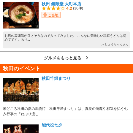
秋田 無限堂 大町本店
4.2
(36件)
ご当地
お店の雰囲気が良さそうなので入ってみました。 こんなに美味しい稲庭うどんは初
めてです。あり...
by しょうちゃんさん
グルメをもっと見る
秋田のイベント
秋田竿燈まつり
米どころ秋田の夏の風物詩「秋田竿燈まつり」は、真夏の病魔や邪気を払う七
夕行事の「ねぶり流し...
能代役七夕