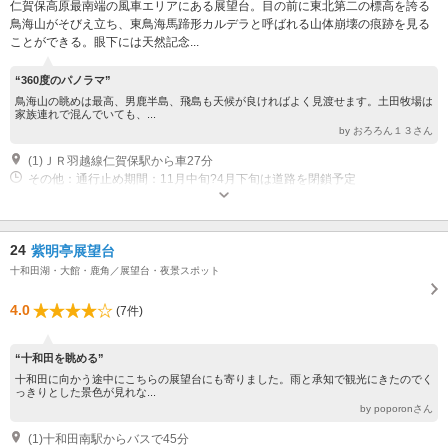
仁賀保高原最南端の風車エリアにある展望台。目の前に東北第二の標高を誇る
鳥海山がそびえ立ち、東鳥海馬蹄形カルデラと呼ばれる山体崩壊の痕跡を見る
ことができる。眼下には天然記念...
“360度のパノラマ”
鳥海山の眺めは最高、男鹿半島、飛島も天候が良ければよく見渡せます。土田牧場は
家族連れで混んでいても、...
by おろろん１３さん
(1)ＪＲ羽越線仁賀保駅から車27分
その他：通行止め期間：11月中旬?4月下旬は道路を閉鎖予定
24
紫明亭展望台
十和田湖・大館・鹿角／展望台・夜景スポット
4.0
(7件)
“十和田を眺める”
十和田に向かう途中にこちらの展望台にも寄りました。雨と承知で観光にきたのでく
っきりとした景色が見れな...
by poporonさん
(1)十和田南駅からバスで45分