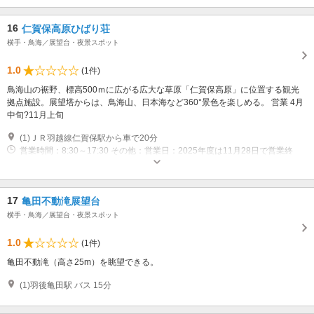
月3日) ※冬期 1・2月は、毎週月曜日（月曜日が祝日の場合は翌日の火曜
日）
16
仁賀保高原ひばり荘
横手・鳥海／展望台・夜景スポット
1.0
(1件)
鳥海山の裾野、標高500ｍに広がる広大な草原「仁賀保高原」に位置する観光
拠点施設。展望塔からは、鳥海山、日本海など360°景色を楽しめる。 営業 4月
中旬?11月上旬
(1)ＪＲ羽越線仁賀保駅から車で20分
営業時間：8:30～17:30 その他：営業日：2025年度は11月28日で営業終
了。
17
亀田不動滝展望台
横手・鳥海／展望台・夜景スポット
1.0
(1件)
亀田不動滝（高さ25m）を眺望できる。
(1)羽後亀田駅 バス 15分