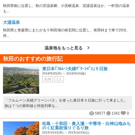
秋田県南に位置し、秋の宮温泉郷、小安峡温泉、泥湯温泉ほか、一軒宿の温泉
も...
大湯温泉
秋田県と青森県にまたがる十和田湖の南玄関に位置し、発荷峠まで車で20分、
休...
温泉地をもっと見る
秋田のおすすめの旅行記
東日本｢ﾌﾙﾑｰﾝ夫婦ｸﾞﾘｰﾝﾊﾟｽ｣５日旅
2019/5/20(月) ～ 2019/5/24(金)
夫婦
2人
「フルムーン夫婦グリーンパス」を使った東日本５日旅に行って来ました。
旅は７つの新幹線と特急列車な...
59577
1341
0
松島・十和田・奥入瀬・中尊寺・白神山地みち
のく紅葉欲張りぐるり旅
2015/10/22(木) ～ 2015/10/24(土)