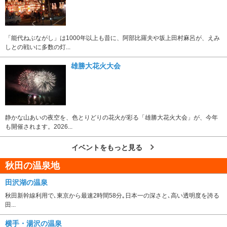
「能代ねぶながし」は1000年以上も昔に、阿部比羅夫や坂上田村麻呂が、えみ
しとの戦いに多数の灯...
雄勝大花火大会
静かな山あいの夜空を、色とりどりの花火が彩る「雄勝大花火大会」が、今年
も開催されます。2026...
イベントをもっと見る
秋田の温泉地
田沢湖の温泉
秋田新幹線利用で､東京から最速2時間58分｡日本一の深さと､高い透明度を誇る
田...
横手・湯沢の温泉