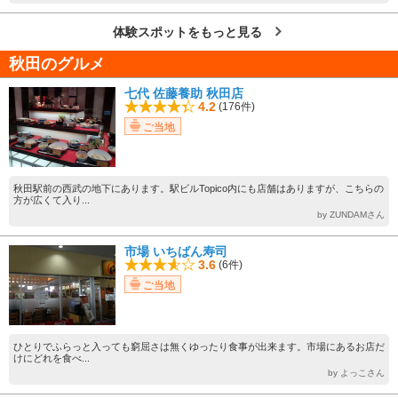
体験スポットをもっと見る
秋田のグルメ
七代 佐藤養助 秋田店
4.2
(176件)
ご当地
秋田駅前の西武の地下にあります。駅ビルTopico内にも店舗はありますが、こちらの
方が広くて入り...
by ZUNDAMさん
市場 いちばん寿司
3.6
(6件)
ご当地
ひとりでふらっと入っても窮屈さは無くゆったり食事が出来ます。市場にあるお店だ
けにどれを食べ...
by よっこさん