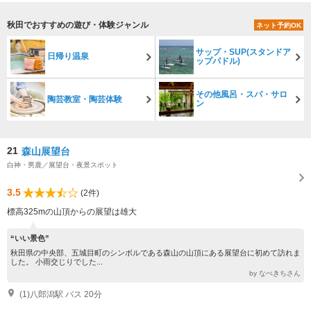
秋田でおすすめの遊び・体験ジャンル
ネット予約OK
サップ・SUP(スタンドア
日帰り温泉
ップパドル)
その他風呂・スパ・サロ
陶芸教室・陶芸体験
ン
21
森山展望台
白神・男鹿／展望台・夜景スポット
3.5
(2件)
標高325mの山頂からの展望は雄大
“いい景色”
秋田県の中央部、五城目町のシンボルである森山の山頂にある展望台に初めて訪れま
した。 小雨交じりでした...
by なべきちさん
(1)八郎潟駅 バス 20分