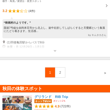
横手・鳥海／展望台・夜景スポット
3.2
(4件)
“映画村のようです。”
国道7号線を由利本荘市から北上し、途中右折してしばらくすると天鷺郷という集落
にたどり着きます。生活感...
by キムタカさん
(1)羽後亀田駅からバスで8分
休業：月 12月29日～1月1日
1
2
＞
秋田の体験スポット
グリランド RIB Trip
ポイント2％
ネット予約OK
4.9
(722件)