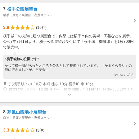
7
横手公園展望台
横手・鳥海／展望台・夜景スポット
3.8
(19件)
横手城二の丸跡に建つ展望台で、内部には横手市内の美術・工芸などを展示。
令和7年8月1日より、横手公園展望台受付にて「横手城 御城印」を1枚300円
で販売中。
“横手城跡の公園です”
かつて横手城があったところを公園として整備されています。 「かまくら祭り」の
時に行きましたが、主要会...
by あおしさん
(1)横手駅 バス 10分 本町 徒歩 10分 横手IC 車 10分
営業時間：9:00～16:30 その他：開館期間：4月1日?11月30日および2月の
「かまくら」期間中 開館時間：午前9時?午後4時30分（かまくら等のイベン
ト開催時に変更あり） ※横手の雪まつり「かまくら」の日程について、
2026年（令和8年）2月から、第2金曜日・土曜日に変更となりました。
8
寒風山園地小展望台
⇒2026年（令和8年）2月13日（金曜日）、2月14日（土曜日）
白神・男鹿／展望台・夜景スポット
3.3
(3件)