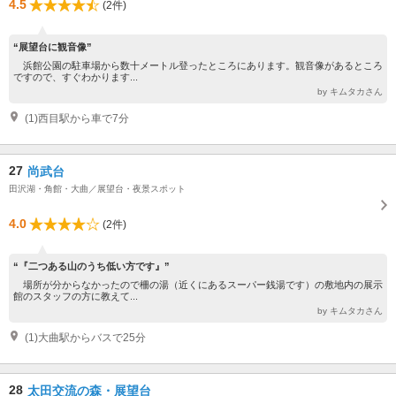
4.5
(2件)
“展望台に観音像”
浜館公園の駐車場から数十メートル登ったところにあります。観音像があるところ
ですので、すぐわかります...
by キムタカさん
(1)西目駅から車で7分
27
尚武台
田沢湖・角館・大曲／展望台・夜景スポット
4.0
(2件)
“『二つある山のうち低い方です』”
場所が分からなかったので柵の湯（近くにあるスーパー銭湯です）の敷地内の展示
館のスタッフの方に教えて...
by キムタカさん
(1)大曲駅からバスで25分
28
太田交流の森・展望台