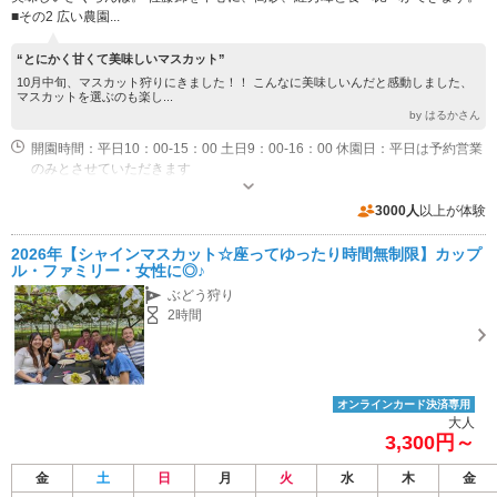
■その2 広い農園...
“とにかく甘くて美味しいマスカット”
10月中旬、マスカット狩りにきました！！ こんなに美味しいんだと感動しました、
マスカットを選ぶのも楽し...
by はるかさん
開園時間：平日10：00-15：00 土日9：00-16：00 休園日：平日は予約営業
のみとさせていただきます
専用駐車場あり（無料）30台
3000人
以上が体験
2026年【シャインマスカット☆座ってゆったり時間無制限】カップ
ル・ファミリー・女性に◎♪
ぶどう狩り
2時間
オンラインカード決済専用
大人
3,300円～
金
土
日
月
火
水
木
金