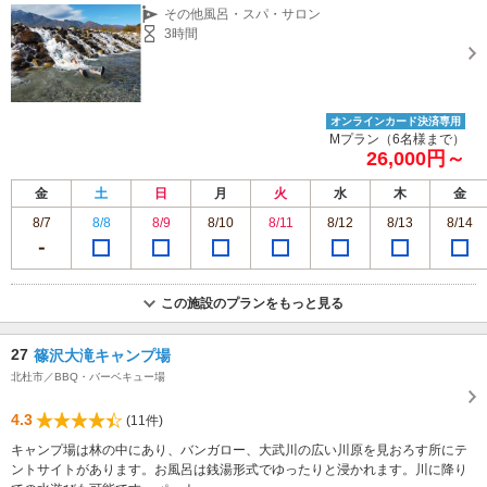
その他風呂・スパ・サロン
3時間
オンラインカード決済専用
Mプラン（6名様まで）
26,000円～
金
土
日
月
火
水
木
金
8/7
8/8
8/9
8/10
8/11
8/12
8/13
8/14
この施設のプランをもっと見る
27
篠沢大滝キャンプ場
北杜市／BBQ・バーベキュー場
4.3
(11件)
キャンプ場は林の中にあり、バンガロー、大武川の広い川原を見おろす所にテ
ントサイトがあります。お風呂は銭湯形式でゆったりと浸かれます。川に降り