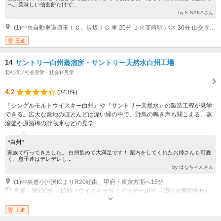
へ。美味しい信玄餅だけで...
by K-NAKAさん
(1)中央自動車道須玉ＩＣ、長坂ＩＣ 車 20分 ＪＲ韮崎駅 バス 30分 山交タウンコーチバス→http://yamanashikotsu.co.jp/ ＪＲ韮崎駅 バス 40分 甲斐駒ヶ岳周遊バス（4/1?10/28運行） ＪＲ小淵沢駅 バス 30分 甲斐駒ヶ岳周遊バス（4/1?10/28運行）
王道
14
サントリー白州蒸溜所・サントリー天然水白州工場
北杜市／社会見学・社会科見学
4.2
(343件)
『シングルモルトウイスキー白州』や『サントリー天然水』の製造工程が見学
できる。広大な敷地のほとんどは深い緑の中で、野鳥の鳴き声も聞こえる。蒸
溜釜や原酒樽の貯蔵庫などの見学...
“白州”
家族で行ってきました。 白州飲めて大満足です！ 案内をしてくれたお姉さんも可愛
く、息子達はデレデレし...
by はなちゃんさん
(1)中央道小淵沢ICよりR20経由、甲府・東京方面へ15分
営業：9時30分～16時（ウイスキーガイドツアー10時～15時※要問合せ）
休業：年末年始、臨時休業あり
王道