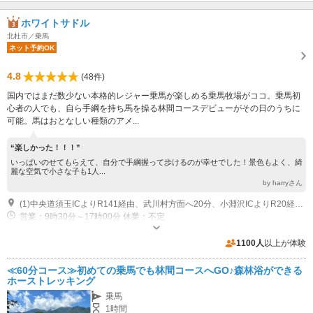
ホワイトサドル
北杜市／乗馬
ネット予約OK
4.8
(48件)
国内ではまだ数少ない本格的レジャー乗馬が楽しめる乗馬牧場がココ。乗馬初
心者の人でも、自ら手綱を持ち馬を操る林間コースデビューがその日のうちに
可能。馬はおとなしい種類のアメ...
“楽しかった！！！”
いっぱいのせてもらえて、自分で手綱握って歩けるのが幸せでした！景色もよく、綺
麗な空気で小さな子も1人...
by harryさん
(1)中央道須玉ICよりR141経由、武川村方面へ20分、小淵沢ICよりR20経由、白州方面へ25分
営業：9時30分～17時00分 休業：不定
専用駐車場あり（無料）20台
1100人
以上が体験
≪60分コース≫初めての乗馬でも林間コースへGO♪森林浴ができる
ホーストレッキング
乗馬
1時間