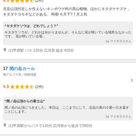
4.5
(2件)
北岳山頂付近しか生えないキンポウゲ科の高山植物。ほかにキタダケナズナ，
キタダケヨモギなどがある。 時期 ６月下?７月上旬
“キタダケソウは、どれでしょう？”
キタダケソウが、どれかは分かりませんが、そんなに花が咲いている場所もなかった
です。 花が咲いている場...
by マイＢＯＯさん
(1)甲府駅 バス 120分 広河原 徒歩 420分
17
間の岳カール
南アルプス市／特殊地形
4.5
(2件)
“間ノ岳山頂からの富士山”
間ノ岳の山頂につきました。 本日は、ここまでにして、北岳の肩の小屋へ引き返す
ことにします。
by マイＢＯＯさん
(1)甲府駅からバスで120分 広河原から徒歩で580分