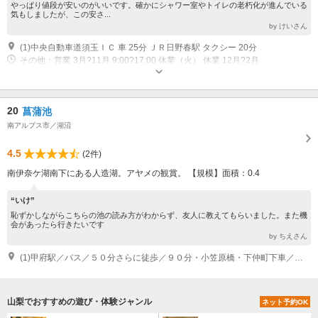
やっぱり値段が安いのがいいです。確かにシャワー室やトイレの老朽化が進んでいる
気もしましたが、この安さ...
by けいさん
(1)中央自動車道須玉ＩＣ 車 25分 ＪＲ日野春駅 タクシー 20分
その他：営業 3月?11月 9:00?17:00 休業（火） 休業 12月?2月
20
菖蒲池
南アルプス市／湖沼
4.5
(2件)
南伊奈ケ湖南下にある人造湖。アヤメの観賞。 【規模】面積：0.4
“いけ”
恥ずかしながらこちらの池の読み方がわからず、友人に教えてもらいました。また機
会があったら行きたいです
by ちえさん
(1)甲府駅／バス／５０分さらに徒歩／９０分・小笠原橋・下仲町下車／タクシー／１５分
山梨でおすすめの遊び・体験ジャンル
ネット予約OK