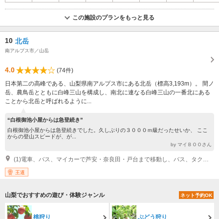
この施設のプランをもっと見る
10
北岳
南アルプス市／山岳
4.0
(74件)
日本第二の高峰である、山梨県南アルプス市にある北岳（標高3,193m）。 間ノ
岳、農鳥岳とともに白峰三山を構成し、南北に連なる白峰三山の一番北にある
ことから北岳と呼ばれるように...
“白根御池小屋からは急登続き”
白根御池小屋からは急登続きでした。久しぶりの３０００ｍ級だったせいか、 ここ
からの登山スピードが、が...
by マイＢＯＯさん
(1)電車、バス、マイカーで芦安・奈良田・戸台まで移動し、バス、タクシーで広河原（登山口）へ ※芦安～広河原間、奈良田～広河原間、戸台～広河原間はマイカー規制あり
王道
山梨でおすすめの遊び・体験ジャンル
ネット予約OK
桃狩り
ぶどう狩り