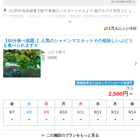
by kumikumiさん
(1)JR中央本線竜王駅下車南口バスターミナルより 南アルプス市営コミュニティバス5号車（八田・若草線）１乗車 100円 竜王駅 ９：４３→桃の丘団地 １０：０２→徒歩5分 小野洋蘭果樹園 竜王駅１４：０３→桃の丘団地 １４：２２→徒歩5分 小野洋蘭果樹園
営業時間：８時から１７時 休園日：果物狩り期間中は木曜日が定休です。
専用駐車場あり（無料）50台
1万人
以上が体験
【60分食べ放題♪】人気のシャインマスカットその他珍しいぶどう
も食べられます☆
ぶどう狩り
1時間
現地決済またはオンラインカード決済可
大人
2,500円～
金
土
日
月
火
水
木
金
8/7
8/8
8/9
8/10
8/11
8/12
8/13
8/14
この施設のプランをもっと見る