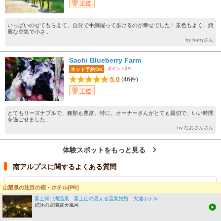
王道
いっぱいのせてもらえて、自分で手綱握って歩けるのが幸せでした！景色もよく、綺
麗な空気で小さ...
by harryさん
Sachi Blueberry Farm
ポイント2％
ネット予約OK
5.0
(46件)
王道
とてもリーズナブルで、種類も豊富。特に、オーナーさんがとても親切で、いい時間
を過ごせました...
by なおさんさん
体験スポットをもっと見る
南アルプスに関するよくある質問
南アルプスで、カップル・夫婦に人気の施設TOP3はどこで
山梨県の注目の宿・ホテル[PR]
すか？
富士河口湖温泉 富士山の見える温泉旅館 大池ホテル
好評の庭園露天風呂
南アルプスで、子供に人気の施設TOP3はどこですか？