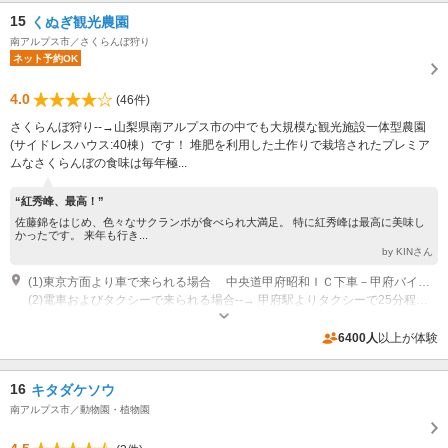
15
くぬぎ観光農園
南アルプス市／さくらんぼ狩り
ネット予約OK
4.0
(46件)
さくらんぼ狩り--→山梨県南アルプス市の中でも大規模な観光施設一体型農園
(サイドレスハウス:40棟）です！ 堆肥を利用した土作りで栽培されたプレミア
ムなさくらんぼの食味は毎年極...
“紅秀峰、最高！”
佐藤錦をはじめ、色々なサクランボが食べられ大満足。 特に紅秀峰は最高に美味し
かったです。 来年も行き...
by KINさん
(1)東京方面より車で来られる場合 中央道甲府昭和ＩＣ下車－甲府バイパス八田・芦安（あしやす） 左折－県道甲府芦安線－信玄橋－六科（ むじな）交差点－八田消防署左折（甲府昭和ＩＣより20分） 松本方面より車で来られる場合 ＊ 中央道韮崎ＩＣ下車ー国道52号線ーみだい公園-六科（むじな）交差点右折300ｍ ＊ 中部横断自動車道で白根ＩＣ下車ー国道52号線ーみだい公園-六科（むじな）交差点左折150ｍ 静岡方面より車で来られる場合(新東名高速道路・新清水インターチェンジをご利用下さい) 第2東名高速・新清水ＩＣ下車ー国道52号線-六科（むじな）交差点左折150ｍ(1時間20分程度) なお、中部横断道も随所で開通して居ります。交通情報をご利用頂き、安全走行でお越しください。 来園の際にはかならずご予約が確認されていることを再確認してお越しください。なお、無料駐車場が御座いますのでご利用下さい。 (100台程度駐車可能) くぬぎ観光農園
(2)電車およびタクシーで来られる場合--→ 甲府駅よりタクシーで25分程度 竜王駅よりタクシーで15分程度 塩崎駅よりタクシーで10分程度 韮崎駅よりタクシーで15分程度
開園：さくらんぼ狩り6/上旬～6/下旬 もも狩り7/下旬～8/中旬 開館時間：
9:00～17:00 休園日：なし
6400人
以上が体験
専用駐車場あり（無料）100台
16
キタダケソウ
南アルプス市／動物園・植物園