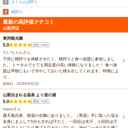
2
さくらんぼ狩り
3
桃狩り
最新の高評価クチコミ
山梨周辺
東邦観光園
5.0
女性／40代
だいちゃんさん
子供に桃狩りを体験させたく、桃狩りと食べ放題に参加しまし
た。 トータルでとても満足度の高い体験になりました！ 食べ放
題は早朝にもいで冷やしておいた桃を出してくれます。時期によ
り...
投稿日：2026年8月2日
山梨泊まれる温泉 より道の湯
5.0
男性／50代
manoさん
露天風呂奥、寝湯の右隣にありました。（男湯）手に取った塩を
全身にまぶして5分もすれば汗だく。一回目は水汗、２回目は汗
が玉のようになり海ブドウみたいでした。油がごっそり出た感じ