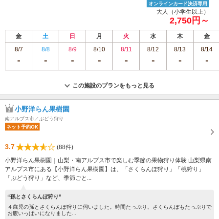
オンラインカード決済専用
大人（小学生以上）
2,750円～
金
土
日
月
火
水
木
金
8/7
8/8
8/9
8/10
8/11
8/12
8/13
8/14
この施設のプランをもっと見る
小野洋らん果樹園
南アルプス市／ぶどう狩り
ネット予約OK
3.7
(88件)
小野洋らん果樹園｜山梨・南アルプス市で楽しむ季節の果物狩り体験 山梨県南
アルプス市にある【小野洋らん果樹園】は、「さくらんぼ狩り」「桃狩り」
「ぶどう狩り」など、季節ごと...
“孫とさくらんぼ狩り”
４歳児の孫とさくらんぼ狩りに伺いました。時間たっぷり。さくらんぼもたっぷりで
お腹いっぱいになりました...