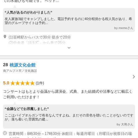
ての水遊びも可能です。 ペット...
“人気があるのがわかりました”
友人家族3組でキャンプしました。電話予約するのに40分程掛かる程人気があり、希
望のグループサイトは予約...
by momoさん
(1)韮崎駅からバスで30分 徒歩で20分
(2)中央道「須玉IC」から車で25分
営業：4月～11月
28
桃源文化会館
南アルプス市／文化施設
5.0
(1件)
コンサートはもとより会議から講演会、式典、また結婚式や法事などに幅広く
ご利用いただけます！
“会議などでお邪魔しました”
ここはパイプオルガンで有名なんですよね。まだその音色を聴いたことがないのです
が、落ち着いた雰囲気の建...
by 大将さん
営業時間：8時30分～17時30分 休館日：毎週月曜日（月曜日が祝祭日の場