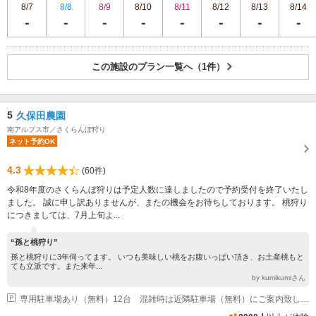
8/7
8/8
8/9
8/10
8/11
8/12
8/13
8/14
この施設のプラン一覧へ（1件）
5
久保田農園
南アルプス市／さくらんぼ狩り
ネット予約OK
4.3
(60件)
令和8年度のさくらんぼ狩りは予定人数に達しましたので予約受付を終了いたし
ました。 誠に申し訳ありませんが、またの機会をお待ちしております。 桃狩り
につきましては、7月上旬よ...
“孫と桃狩り”
孫と桃狩りに3年伺ってます。 いつも美味しい桃をお腹いっぱい頂き、お土産桃もと
ても立派です。また来年...
by kumikumiさん
専用駐車場あり（無料）12台 混雑時は近隣駐車場（無料）にご案内致します。