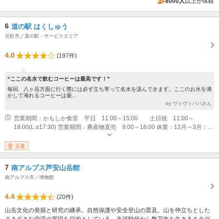
8000人
以上が体験
6
道の駅 はくしゅう
北杜市／道の駅・サービスエリア
4.0
(197件)
“ここの名水で飲むコーヒーは最高です！”
毎回、八ヶ岳方面に行く際には必ず立ち寄って名水を汲んできます。ここのお水を沸
かして淹れるコーヒーは最...
by ヴィヴィパパさん
営業期間：かもしか食堂 平日 11:00～15:00 土日祝 11:00～
18:00(L.o17:30) 営業期間：農産物直売 9:00～18:00 休業：12月～3月：毎
週水曜日 年末年始 4月～11月：無休
王道
7
南アルプス芦安山岳館
南アルプス市／博物館
4.4
(20件)
山岳文化の発掘と研究の継承。自然保護や安全登山の普及。山を仲立ちとした
さまざまな交流の実現を目的としている。氷河時代から数万年を生きるキタダ