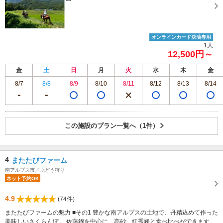
オンラインカード決済専用
1人
12,500円～
金
土
日
月
火
水
木
金
8/7
8/8
8/9
8/10
8/11
8/12
8/13
8/14
この施設のプラン一覧へ（1件）
4
またたびファーム
南アルプス市／ぶどう狩り
ネット予約OK
4.9
(74件)
またたびファームの魅力 ■その1 豊かな南アルプスの土地で、丹精込めて作った
美味しいさくらんぼ。 佐藤錦を中心に、高砂、紅秀峰と食べ比べができます。