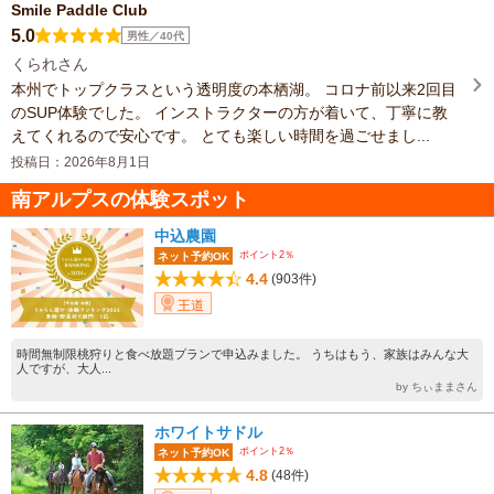
Smile Paddle Club
5.0
男性／40代
くられさん
本州でトップクラスという透明度の本栖湖。 コロナ前以来2回目
のSUP体験でした。 インストラクターの方が着いて、丁寧に教
えてくれるので安心です。 とても楽しい時間を過ごせまし...
投稿日：2026年8月1日
南アルプスの体験スポット
中込農園
ポイント2％
ネット予約OK
4.4
(903件)
王道
時間無制限桃狩りと食べ放題プランで申込みました。 うちはもう、家族はみんな大
人ですが、大人...
by ちぃままさん
ホワイトサドル
ポイント2％
ネット予約OK
4.8
(48件)