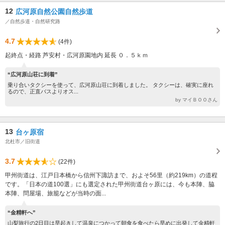
12
広河原自然公園自然歩道
／自然歩道・自然研究路
4.7
(4件)
起終点・経路 芦安村・広河原園地内 延長 ０．５ｋｍ
“広河原山荘に到着”
乗り合いタクシーを使って、広河原山荘に到着しました。 タクシーは、確実に座れ
るので、正直バスよりオス...
by マイＢＯＯさん
13
台ヶ原宿
北杜市／旧街道
3.7
(22件)
甲州街道は、江戸日本橋から信州下諏訪まで、およそ56里（約219km）の道程
です。「日本の道100選」にも選定された甲州街道台ヶ原には、今も本陣、脇
本陣、問屋場、旅籠などが当時の面...
“金精軒へ”
山梨旅行の2日目は早起きして温泉につかって朝食を食べたら早めに出発して金精軒