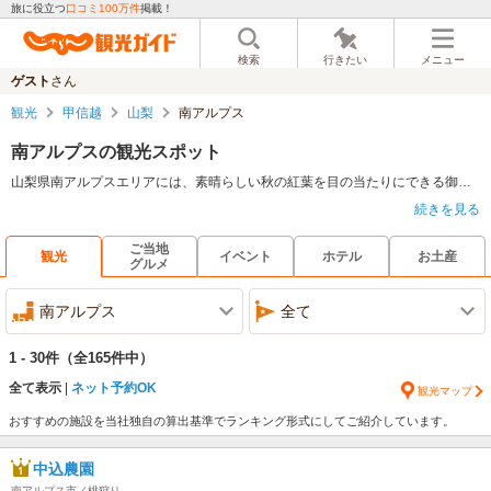
旅に役立つ
口コミ100万件
掲載！
検索
行きたい
メニュー
ゲスト
さん
観光
甲信越
山梨
南アルプス
南アルプスの観光スポット
山梨県南アルプスエリアには、素晴らしい秋の紅葉を目の当たりにできる御庵沢渓谷をはじめ、自然資源を利用した観光名所が数多く存在する。夜叉神峠のふもとには芦安温泉があり、自然美溢れる景観の中で湯治を楽しむこともできるため、旅行の疲れをとるにも最適だろう。静かな環境の中釣りや散策が楽しめる北伊奈ヶ湖は一人でも楽しめるが、家族やカップルと訪れると更に楽しめるスポットだ。
続きを見る
ご当地
観光
イベント
ホテル
お土産
グルメ
南アルプス
全て
1 - 30件
（全165件中）
全て表示
ネット予約OK
観光マップ
おすすめの施設を当社独自の算出基準でランキング形式にしてご紹介しています。
中込農園
南アルプス市／桃狩り