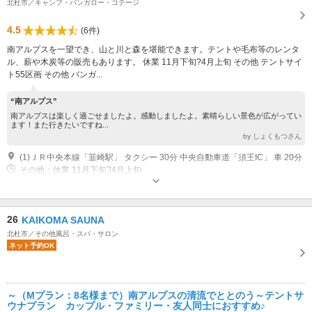
北杜市／キャンプ・バンガロー・コテージ
4.5
(6件)
南アルプスを一望でき、山と川と森を堪能できます。テントや毛布等のレンタ
ル、薪や木炭等の販売もあります。 休業 11月下旬?4月上旬 その他 テントサイ
ト55区画 その他 バンガ...
“南アルプス”
南アルプスは楽しく過ごせましたよ。感動しましたよ。素晴らしい景色が広がってい
ます！また行きたいですね...
by しょくもつさん
(1)ＪＲ中央本線「韮崎駅」 タクシー 30分 中央自動車道「須王IC」 車 20分
その他：休業 11月下旬?4月上旬
26
KAIKOMA SAUNA
北杜市／その他風呂・スパ・サロン
ネット予約OK
～（Mプラン：8名様まで）南アルプスの清流でととのう～テントサ
ウナプラン カップル・ファミリー・友人同士におすすめ♪