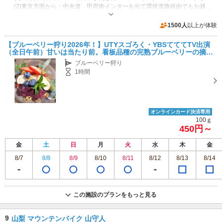
(2)東京方面から：中央道 甲府南インターを出て環状道路経由でもお越し頂けます
開催日：2025/5/30～2025/9/10
専用駐車場あり（無料）9台 ブドウ棚が有る為車高制限2M（軽専用スペースの1台のみ1.8M）となります。近隣に高さ制限の無い臨時駐車場20台もあり
1500人
以上が体験
【ブルーベリー狩り2026年！】UTYスゴろく・YBSてててTV出演
（全日午前）甘いは当たり前。看板品種の完熟ブルーベリーの摘み
取り（量り売り）♪8月は主に中粒をお楽しみください！
ブルーベリー狩り
1時間
オンラインカード決済専用
100ｇ
450円～
金
土
日
月
火
水
木
金
8/7
8/8
8/9
8/10
8/11
8/12
8/13
8/14
この施設のプランをもっと見る
9
山梨 マウンテンバイク 山守人