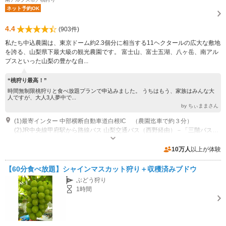
ネット予約OK
4.4
(903件)
私たち中込農園は、東京ドーム約2.3個分に相当する11ヘクタールの広大な敷地
を誇る、山梨県下最大級の観光農園です。 富士山、富士五湖、八ヶ岳、南アル
プスといった山梨の豊かな自...
“桃狩り最高！”
時間無制限桃狩りと食べ放題プランで申込みました。 うちはもう、家族はみんな大
人ですが、大人3人夢中で...
by ちぃままさん
(1)最寄インター 中部横断自動車道白根IC （農園迄車で約３分）
(2)JR中央線甲府駅から路線バス 山梨交通バス（西野経由）－「三階バス停」下車【所要時間：約３０分】 ※三階バス停から中込農園まで徒歩３０分（第１農場）、徒歩約５分（第２農場）
営業：6月初旬～11月 営業時間：6～9月まで 9:00～17:00(最終受付16：
00) 10月～11月まで 10:00～16:00（最終受付15：00）
10万人
以上が体験
専用駐車場あり（無料）100台 お客様のご来園状況によっては、少し離れた駐車場になる場合もございます。
【60分食べ放題】シャインマスカット狩り＋収穫済みブドウ
ぶどう狩り
1時間