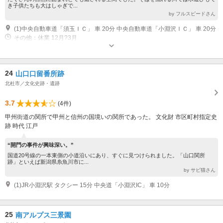
き子供たちも大はしゃぎで...
by フルスピードさん
(1)中央自動車道「須玉ＩＣ」 車 20分 中央自動車道「小淵沢ＩＣ」 車 20分
その他：休業 12月?3月
24
山口口留番所跡
北杜市／文化史跡・遺跡
3.7
(4件)
甲州街道の関所で甲州と信州の国境いの関所であった。 文化財 市区町村指定史
跡 時代 江戸
“開門の事件が興味深い。”
国道20号線の一本東側の小道沿いにあり、すぐに見つけられました。「山口関所
跡」といえば新潟県糸魚川市に...
by サビ猫さん
(1)JR小淵沢駅 タクシー 15分 中央道「小淵沢IC」 車 10分
25
南アルプス三景園