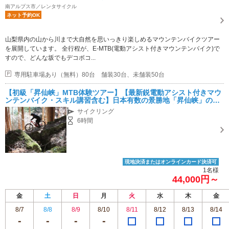
南アルプス市／レンタサイクル
ネット予約OK
山梨県内の山から川まで大自然を思いっきり楽しめるマウンテンバイクツアー
を展開しています。 全行程が、E-MTB(電動アシスト付きマウンテンバイク)で
すので、どんな坂でもデコボコ...
専用駐車場あり（無料）80台 舗装30台、未舗装50台
【初級「昇仙峡」MTB体験ツアー】【最新鋭電動アシスト付きマウ
ンテンバイク・スキル講習含む】日本有数の景勝地「昇仙峡」のロ
ープウェイに乗車し、山頂から歴史をつなぐ古道を走るマウンテン
サイクリング
バイクツアー
6時間
現地決済またはオンラインカード決済可
1名様
44,000円～
金
土
日
月
火
水
木
金
8/7
8/8
8/9
8/10
8/11
8/12
8/13
8/14