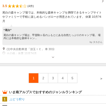
3.5
(4件)
尾白の森キャンプ場では、本格的な森林キャンプを満喫できるキャンプサイト
やファミリーで手軽に楽しめるバンガローが用意されています。 休業 10月?4
月
“尾白”
尾白の森キャンプ場は、甲斐駒ヶ岳のふもとにある自然たっぷりのキャンプ場。 場
内には本格的な森林キャン...
by タカさん
(1)中央自動車道「須玉ＩＣ」 車 30分
その他：休業 10月?4月
1
2
3
4
5
＞
いま
南アルプス
でおすすめのジャンルランキング
1
ぶどう狩り