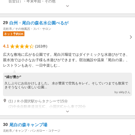
合翌日）・年末年始・その他
29
白州・尾白の森名水公園べるが
北杜市／その他風呂・スパ・サロン
ネット予約OK
4.1
(163件)
広大な敷地に広がる公園です。尾白川堰堤ではダイナミックな水遊びができ、
親水池では小さなお子様も水遊びができます。宿泊施設や温泉「尾白の湯」、
レストランもあり、一日中楽しむ...
“緑が豊か”
久しぶりにお出かけしました。 水が豊富で空気もキレイ。そしていつまでも散策で
きそうなくらい楽しい公園...
by siklyさん
(1)ＪＲ小淵沢駅からタクシーで15分
(2)中央自動車道須玉IC、小淵沢ICから車で20分
開園時間：9:00～17:00 休園日：水 水曜祝祭日の場合は翌日。ただし夏休み
期間中は無休
専用駐車場あり（無料）300台
30
尾白の森キャンプ場
北杜市／キャンプ・バンガロー・コテージ