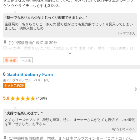
ケソウやライチョウが住む3,000...
“朝一でもあり人も少なくじっくり鑑賞できました。”
企画展の ちぎらまりこ さんの 貼り絵がとても魅力的でじっくり見入ってしまい
ました。 偶然入館したの...
by マツさん
(1)中部横断道白根IC 車 30分
その他：営業 9:00?17:00 入館16:30まで 休業（水） 夏期（7/20?8/30）は
無休
王道
一人旅
8
Sachi Blueberry Farm
南アルプス市／ブルーベリー狩り
ネット予約OK
5.0
(46件)
“夫婦でも楽しめます。”
とてもリーズナブルで、種類も豊富。特に、オーナーさんがとても親切で、いい時間
を過ごせました。お子さん...
by なおさんさん
(1)中部横断自動車道 増穂、または南アルプスインター（コストコ）が至近・車で5分ほどです