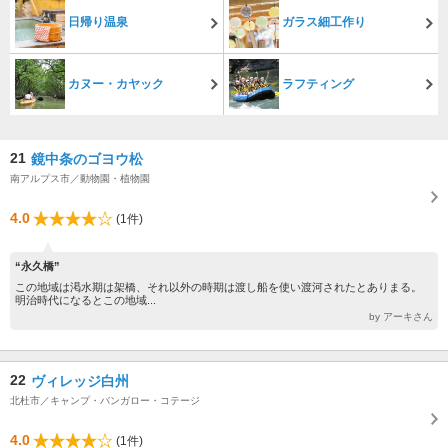
日帰り温泉
ガラス細工作り
カヌー・カヤック
ラフティング
21
鏡中条のゴヨウ松
南アルプス市／動物園・植物園
4.0
(1件)
“永久橋”
この地域は渇水期は架橋、それ以外の時期は渡し船を使い渡河されたとありまる。
明治時代になるとこの地域...
by アーキさん
22
ヴィレッジ白州
北杜市／キャンプ・バンガロー・コテージ
4.0
(1件)