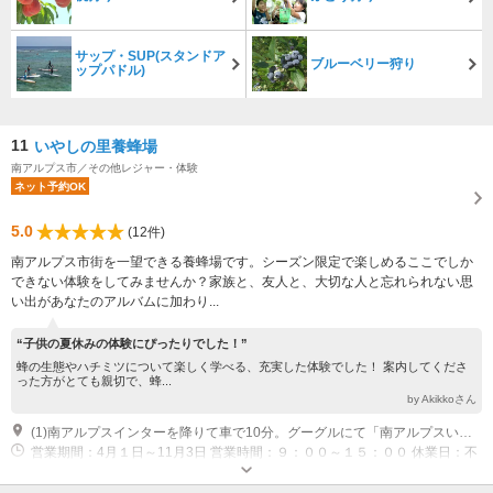
サップ・SUP(スタンドア
ブルーベリー狩り
ップパドル)
11
いやしの里養蜂場
南アルプス市／その他レジャー・体験
ネット予約OK
5.0
(12件)
南アルプス市街を一望できる養蜂場です。シーズン限定で楽しめるここでしか
できない体験をしてみませんか？家族と、友人と、大切な人と忘れられない思
い出があなたのアルバムに加わり...
“子供の夏休みの体験にぴったりでした！”
蜂の生態やハチミツについて楽しく学べる、充実した体験でした！ 案内してくださ
った方がとても親切で、蜂...
by Akikkoさん
(1)南アルプスインターを降りて車で10分。グーグルにて「南アルプスいやしの里」で検索してください
営業期間：4月１日～11月3日 営業時間：９：００～１５：００ 休業日：不
定休（お問い合わせください）