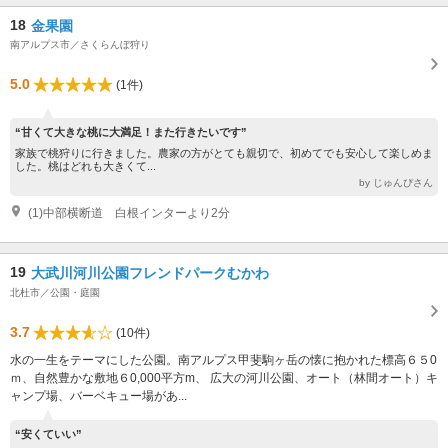
18
金果園
南アルプス市／さくらんぼ狩り
5.0
(1件)
“甘くて大きな桃に大満足！また行きたいです”
家族で桃狩りに行きました。農家の方がとても親切で、初めてでも安心して楽しめま
した。桃はどれも大きくて...
by じゅんぴさん
(1)中部横断道 白根インターより2分
19
大武川河川公園フレンドパークむかわ
北杜市／公園・庭園
3.7
(10件)
水の一生をテーマにした公園。南アルプス甲斐駒ヶ岳の懐に抱かれた標高６５0
ｍ、自然豊かな敷地６0,000平方m、 広大の河川公園、オート（林間オート）キ
ャンプ場、バーベキュー場があ...
“安くていい”