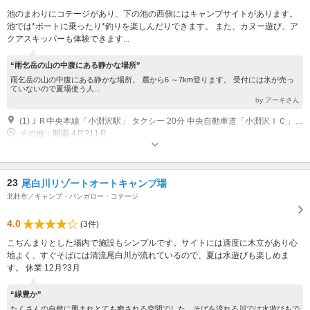
池のまわりにコテージがあり、下の池の西側にはキャンプサイトがあります。
池では*ボートに乗ったり*釣りを楽しんだりできます。 また、カヌー遊び、ア
クアスキッパーも体験できます...
“雨乞岳の山の中腹にある静かな場所”
雨乞岳の山の中腹にある静かな場所。 麓から6 ～7km登ります。 受付には氷が売っ
ていないので夏場使う人...
by アーキさん
(1)ＪＲ中央本線「小淵沢駅」 タクシー 20分 中央自動車道「小淵沢ＩＣ」 車 20分
その他：開園 4月?11月
23
尾白川リゾートオートキャンプ場
北杜市／キャンプ・バンガロー・コテージ
4.0
(3件)
こぢんまりとした場内で施設もシンプルです。サイトには適度に木立があり心
地よく、すぐそばには清流尾白川が流れているので、夏は水遊びも楽しめま
す。 休業 12月?3月
“緑豊か”
たくさんの自然に囲まれとても癒される空間でした。そばを流れる川では水遊びもで