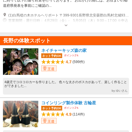
に則って以下の通り対策を行っております。 お出かけの際には、お住まいの都
道府県発表を事前にご確認の...
(1)白馬樅の木ホテルヘリポート 〒399-9301長野県北安曇郡白馬村北城9342-129（白馬森林オートキャンプ場となり） JR白馬駅より322号を北上、車で約８分 白馬樅の木ホテルより、車で約3分 ※白馬森林オートキャンプ場を目印にお越しください。
営業期間：運行日時： 4月29日（金）- 5月05日（木）9:00～17:00 ※申込
締切：開催日前日17:00まで ※事前予約制
長野の体験スポット
ネイチャーキッズ森の家
ポイント2％
ネット予約OK
4.7
(599件)
王道
4歳児でコロコロカーを作りました。 色々な太さのポスカがあって、楽しく作ること
ができました...
by ゆいさん
コインリング製作体験 古輪星
ポイント2％
ネット予約OK
4.9
(114件)
王道