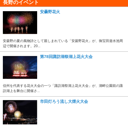
長野のイベント
安曇野花火
安曇野の夏の風物詩として親しまれている「安曇野花火」が、御宝田遊水池周
辺で開催されます。20...
第78回諏訪湖祭湖上花火大会
信州を代表する花火大会の一つ「諏訪湖祭湖上花火大会」が、湖畔公園前の諏
訪湖上を舞台に開催さ...
市田灯ろう流し大煙火大会