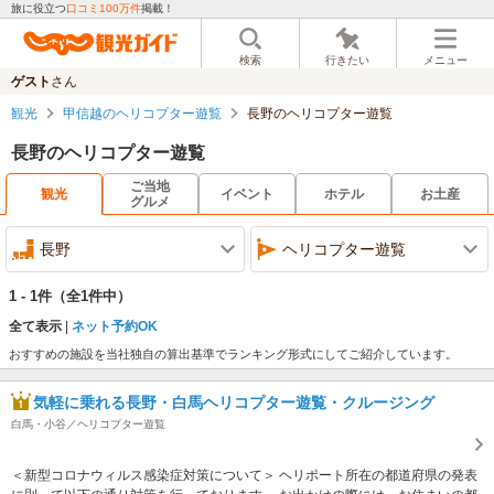
旅に役立つ
口コミ100万件
掲載！
検索
行きたい
メニュー
ゲスト
さん
観光
甲信越のヘリコプター遊覧
長野のヘリコプター遊覧
長野のヘリコプター遊覧
ご当地
観光
イベント
ホテル
お土産
グルメ
長野
ヘリコプター遊覧
1 - 1件
（全1件中）
全て表示
ネット予約OK
おすすめの施設を当社独自の算出基準でランキング形式にしてご紹介しています。
気軽に乗れる長野・白馬ヘリコプター遊覧・クルージング
白馬・小谷／ヘリコプター遊覧
＜新型コロナウィルス感染症対策について＞ ヘリポート所在の都道府県の発表