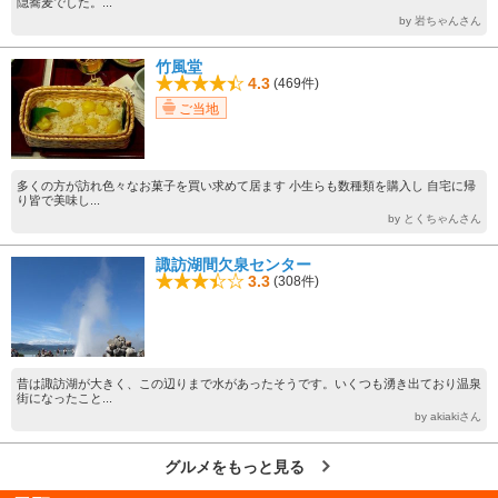
隠蕎麦でした。...
by 岩ちゃんさん
竹風堂
4.3
(469件)
ご当地
多くの方が訪れ色々なお菓子を買い求めて居ます 小生らも数種類を購入し 自宅に帰
り皆で美味し...
by とくちゃんさん
諏訪湖間欠泉センター
3.3
(308件)
昔は諏訪湖が大きく、この辺りまで水があったそうです。いくつも湧き出ており温泉
街になったこと...
by akiakiさん
グルメをもっと見る