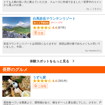
とても人柄の良い方に教えていただき、スムーズに作成できました！世界中のコイン
から選ぶのが楽...
by こうきさん
白馬岩岳マウンテンリゾート
ポイント2％
ネット予約OK
4.4
(87件)
王道
岩岳マウンテンリゾ―トは2回目になりますが、前回は雨の後でめちゃくちゃ空いて
いました。今回...
by vivasanさん
体験スポットをもっと見る
長野のグルメ
うずら家
4.4
(381件)
ご当地
普段食べている蕎麦より、透明感があり、喉をすーっと通る感じでした。さすが、戸