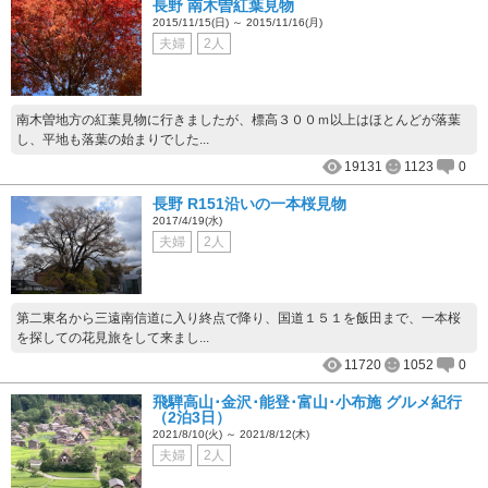
長野 南木曽紅葉見物
2015/11/15(日) ～ 2015/11/16(月)
夫婦
2人
南木曽地方の紅葉見物に行きましたが、標高３００ｍ以上はほとんどが落葉
し、平地も落葉の始まりでした...
19131
1123
0
長野 R151沿いの一本桜見物
2017/4/19(水)
夫婦
2人
第二東名から三遠南信道に入り終点で降り、国道１５１を飯田まで、一本桜
を探しての花見旅をして来まし...
11720
1052
0
飛騨高山･金沢･能登･富山･小布施 グルメ紀行
（2泊3日）
2021/8/10(火) ～ 2021/8/12(木)
夫婦
2人