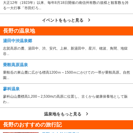
大正12年（1923年）以来、毎年8月18日開催の南信州有数の規模と観客数を誇
る一大行事「市田灯ろ...
イベントをもっと見る
長野の温泉地
湯田中渋温泉郷
志賀高原の麓、湯田中、渋、安代、上林、新湯田中、星川、穂波、角間、地獄
谷...
乗鞍高原温泉
乗鞍岳の東山麓に広がる標高1200ｍ～1500ｍにかけての一帯が乗鞍高原。自然
園...
蓼科温泉
蓼科山山麓標高1,200～2,530mの高原に位置し、古くから健康保養地として賑
わ...
温泉地をもっと見る
長野のおすすめの旅行記