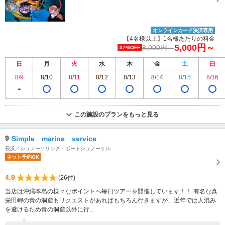
オンラインカード決済専用
【4名様以上】1名様あたりの料金
5,000円～
8,000円～
37%OFF
日
月
火
水
木
金
土
日
8/9
8/10
8/11
8/12
8/13
8/14
8/15
8/16
この施設のプランをもっと見る
9
Simple marine service
長浜／シュノーケリング・ボートシュノーケル
ネット予約OK
4.9
(26件)
当店は沖縄本島の様々なポイントへ毎日ツアーを開催しています！！ 有名な真
栄田岬の青の洞窟もリクエストがあればもちろん行きますが、近年では人混み
を避けるため青の洞窟以外に行...