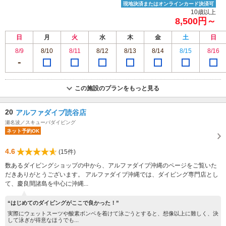
現地決済またはオンラインカード決済可
10歳以上
8,500円～
日
月
火
水
木
金
土
日
8/9
8/10
8/11
8/12
8/13
8/14
8/15
8/16
この施設のプランをもっと見る
20
アルファダイブ読谷店
瀬名波／スキューバダイビング
ネット予約OK
4.6
(15件)
数あるダイビングショップの中から、アルファダイブ沖縄のページをご覧いた
だきありがとうございます。 アルファダイブ沖縄では、ダイビング専門店とし
て、慶良間諸島を中心に沖縄...
“はじめてのダイビングがここで良かった！”
実際にウェットスーツや酸素ボンベを着けて泳ごうとすると、想像以上に難しく、決
して泳ぎが得意なほうでも...