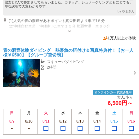
彼女と2人で参加させてもらいました。カヤック、シュノーケリングともにとても丁
寧な説明で大変わかりやす...
by やまさん
(1)人気の青の洞窟があるポイント真栄田岬より車で1５分
(2)沖縄自動車道 沖縄南.I.C.車で１５分 那覇空港 車６０分
受付時間：７：００～２１：００
専用駐車場あり（無料）12台 カヤックや、SUP時の店舗駐車場は無料、シュノーケル、ダイビングの真栄田岬駐車場は1時間100円
1万人
以上が体験
青の洞窟体験ダイビング 熱帯魚の餌付け＆写真特典付！【お一人
様￥6500】【グループ貸切制】
スキューバダイビング
2時間
オンラインカード決済専用
大人/小人
6,500円～
日
月
火
水
木
金
土
日
8/9
8/10
8/11
8/12
8/13
8/14
8/15
8/16