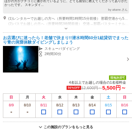
ほかの方がクチコミに書かれているように、とても親切に教えてくださってありがた
かったです。 スキンダイ...
by akane.さん
(1)レンタカーでお越しの方へ（所要時間1時間15分前後） 那覇空港から58号線を北上→読谷村の伊良皆信号を左折（10分）そのまま直進し左手に米軍、右手にファミリーマートがあります。ファミリーマートに駐車後、お店にご連絡下さい。お迎えに参ります。 ※ご来店の際は、予めご連絡をお願いいたします。
(2)バスでお越しの方へ（所要時間2時間前後） 空港→那覇バスターミナルへ→28番乗車 →読谷村｢ソベ入り口｣にて下車→お電話下さい。
受付時間：am8:00~pm20:00
専用駐車場あり（無料）2台
お店選びに迷ったら！老舗で決まり!!潜水時間60分1組貸切でまった
り青の洞窟体験ダイビングしましょう
スキューバダイビング
2時間30分
現地決済可
4名以上でお越しの場合の1名様料金
5,500円～
12,600円～
56%OFF
日
月
火
水
木
金
土
日
8/9
8/10
8/11
8/12
8/13
8/14
8/15
8/16
この施設のプランをもっと見る