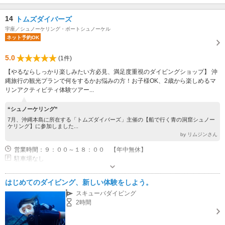
14
トムズダイバーズ
宇座／シュノーケリング・ボートシュノーケル
ネット予約OK
5.0
(1件)
【やるならしっかり楽しみたい方必見、満足度重視のダイビングショップ】 沖
縄旅行の観光プランで何をするかお悩みの方！お子様OK、2歳から楽しめるマ
リンアクティビティ体験ツアー...
“シュノーケリング”
7月、沖縄本島に所在する「トムズダイバーズ」主催の【船で行く青の洞窟シュノー
ケリング】に参加しました...
by リムジンさん
営業時間：９：００～１８：００ 【年中無休】
駐車場なし
はじめてのダイビング、新しい体験をしよう。
スキューバダイビング
2時間