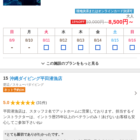
現地決済またはオンラインカード決済可
大人
8,500円～
10,000円～
15%OFF
日
月
火
水
木
金
土
日
8/9
8/10
8/11
8/12
8/13
8/14
8/15
8/16
この施設のプランをもっと見る
15
沖縄ダイビング平田潜漁店
楚辺／スキューバダイビング
ネット予約OK
5.0
(31件)
平田潜漁店は、スタッフ２名でアットホームに営業しております。担当するイ
ンストラクターは、イントラ歴25年以上のベテランのみ！泳げないお客様も安
心してご参加下さいね♪
“とても親切でありがたかったです。”