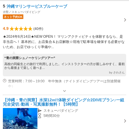
5
沖縄マリンサービスブルーケーブ
古堅／スキューバダイビング
ネット予約OK
4.9
(40件)
★2024年6月14日★NEW OPEN！ マリンアクティビティを体験するなら、是
非当店へ！ 基本的に、お店集合＆お店解散☆現地で駐車場を確保する必要がな
いため、お店でゆっくり準備や...
“青の洞窟シュノーケリングツアー”
高校の同級生との旅行で利用しました。インストラクターの方が親しみやすく、最初
から最後まで楽しく遊べま...
by さわさん
営業時間：7:00～19:00 年中無休（ナイトダイビングツアーは別途開催
中）
専用駐車場あり（無料）3台
【沖縄・青の洞窟】水深12m!!体験ダイビング☆2DIVEプラン♪一組
完全貸切♪動画・写真撮影無料！【5時間】
スキューバダイビング
5時間30分