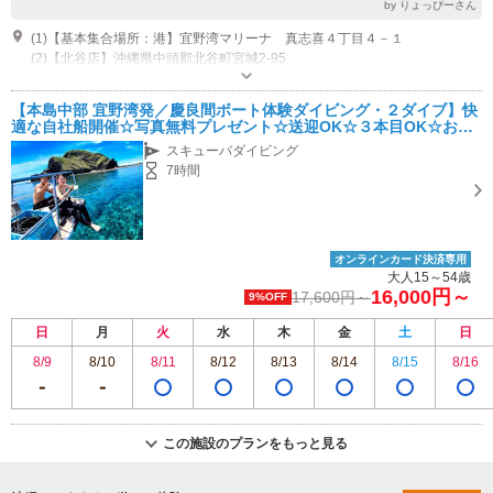
by りょっぴーさん
(1)【基本集合場所：港】宜野湾マリーナ 真志喜４丁目４－１
(2)【北谷店】沖縄県中頭郡北谷町宮城2‐95
営業時間：8:00～20:00
近隣駐車場あり（有料）200台 集合場所の宜野湾マリーナ駐車場
【本島中部 宜野湾発／慶良間ボート体験ダイビング・２ダイブ】快
適な自社船開催☆写真無料プレゼント☆送迎OK☆３本目OK☆お一
人様～カップルや女子旅・ファミリーにもオススメ
スキューバダイビング
7時間
オンラインカード決済専用
大人15～54歳
16,000円～
17,600円～
9%OFF
日
月
火
水
木
金
土
日
8/9
8/10
8/11
8/12
8/13
8/14
8/15
8/16
この施設のプランをもっと見る