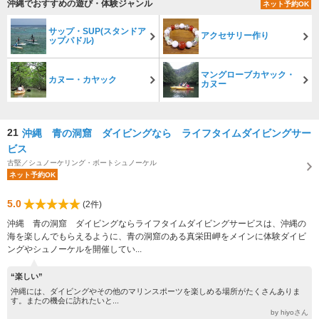
沖縄でおすすめの遊び・体験ジャンル
ネット予約OK
サップ・SUP(スタンドア
アクセサリー作り
ップパドル)
マングローブカヤック・
カヌー・カヤック
カヌー
21
沖縄 青の洞窟 ダイビングなら ライフタイムダイビングサー
ビス
古堅／シュノーケリング・ボートシュノーケル
ネット予約OK
5.0
(2件)
沖縄 青の洞窟 ダイビングならライフタイムダイビングサービスは、沖縄の
海を楽しんでもらえるように、青の洞窟のある真栄田岬をメインに体験ダイビ
ングやシュノーケルを開催してい...
“楽しい”
沖縄には、ダイビングやその他のマリンスポーツを楽しめる場所がたくさんありま
す。またの機会に訪れたいと...
by hiyoさん