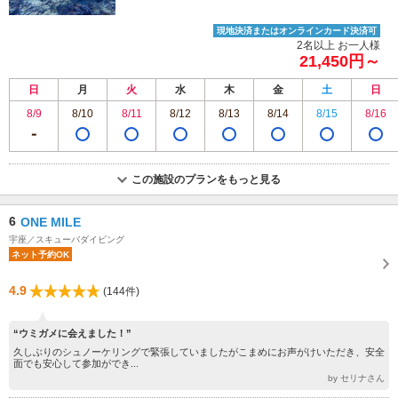
現地決済またはオンラインカード決済可
2名以上 お一人様
21,450円～
日
月
火
水
木
金
土
日
8/9
8/10
8/11
8/12
8/13
8/14
8/15
8/16
この施設のプランをもっと見る
6
ONE MILE
宇座／スキューバダイビング
ネット予約OK
4.9
(144件)
“ウミガメに会えました！”
久しぶりのシュノーケリングで緊張していましたがこまめにお声がけいただき、安全
面でも安心して参加ができ...
by セリナさん