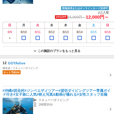
現地決済またはオンラインカード決済可
お1人様
12,000円～
15,000円～
20%OFF
日
月
火
水
木
金
土
日
8/9
8/10
8/11
8/12
8/13
8/14
8/15
8/16
この施設のプランをもっと見る
12
GOYAdive
瀬名波／スキューバダイビング
ネット予約OK
#沖縄#読谷村#ジンベエザメツアー#貸切ダイビングツアー専属ガイ
ド付き#女子旅に人気#映え写真&動画が撮れる#女性スタッフ在籍
スキューバダイビング
1時間30分