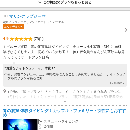
この施設のプランをもっと見る
10
マリンクラブジーマ
楚辺／シュノーケリング・ボートシュノーケル
ネット予約OK
4.9
(78件)
１グループ貸切！青の洞窟体験ダイビング！全コース水中写真・餌付け無料！
泳げなくても大丈夫、初めての方大歓迎！！参加者全員☆さんぴん茶飲み放題
☆ らくらくボートプランは高...
“貴重なナイトシュノーケル体験！”
今回、滞在スケジュール上、沖縄の海に入ることは諦めていましたが、ナイトシュノ
ーケルのプランがあると知...
by curaさん
(1)歩いて陸上プラン ※７～９月は１０：２０と１２：５０集合プランは 有料駐車場にお車を停めるのに３０～６０分以上並ぶ事になりますので ボートプランのみのご案内になります。 国頭郡恩納村真栄田469-1(真栄田岬駐車場) 那覇空港から車で約60分(高速道路使用) 石川ICから車で約15分。
(2)おすすめ！！らくらくボートプラン。 国頭郡恩納村前兼久59 那覇空港から車で約60分(高速道路使用) 石川ICから車で約10分。 ※国道58号線沿い『恩納村漁協加工センター』の看板を海側に曲がって下さい。 【バスでお越しの方】 20番・120番で「前兼久ﾊﾞｽ停」徒歩5分 空港リムジンバス「ムーンビーチﾊﾞｽ停」徒歩8分
営業時間：８:30～21:00
専用駐車場あり（無料）10台
青の洞窟 体験ダイビング！カップル・ファミリー・女性にもおすす
め！
スキューバダイビング
2時間