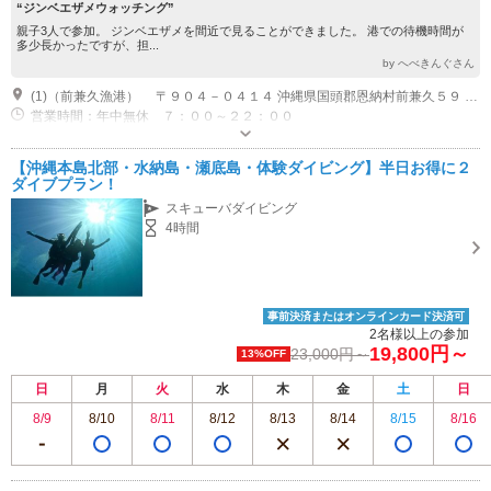
“ジンベエザメウォッチング”
親子3人で参加。 ジンベエザメを間近で見ることができました。 港での待機時間が
多少長かったですが、担...
by へべきんぐさん
(1)（前兼久漁港） 〒９０４－０４１４ 沖縄県国頭郡恩納村前兼久５９ 漁港内に入りましたら左側に進んで大きな水色の加工センターという建物があります。 その加工センターの裏(海側に集合となります) 車でお越しの方 レンタカー・グーグルマップナビ キーワード検索 (前兼久漁港) 那覇空港から約１時間。 美ら海水族館から約１時間。 高速道路利用。 沖縄自動車道「石川IC」から約１５分 バスの方法でお越しの方 那覇空港からバスでお越しの場合。 20番・120番のバスで「前兼久バス停」下車。 前兼久バス停から徒歩５分～１０分で到着。
営業時間：年中無休 ７：００～２２：００
近隣駐車場あり（無料）20台 集合場所の前兼久漁港内に無料駐車場があります。予約不要
【沖縄本島北部・水納島・瀬底島・体験ダイビング】半日お得に２
ダイブプラン！
スキューバダイビング
4時間
事前決済またはオンラインカード決済可
2名様以上の参加
19,800円～
23,000円～
13%OFF
日
月
火
水
木
金
土
日
8/9
8/10
8/11
8/12
8/13
8/14
8/15
8/16