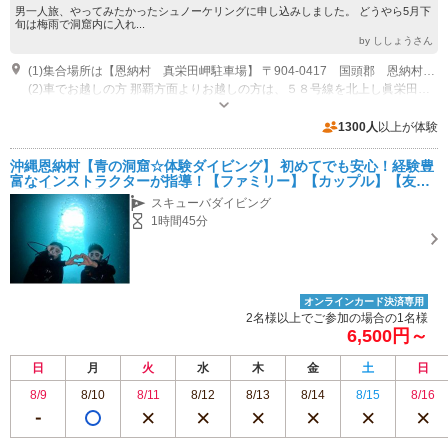
男一人旅、やってみたかったシュノーケリングに申し込みしました。 どうやら5月下
旬は梅雨で洞窟内に入れ...
by ししょうさん
(1)集合場所は【恩納村 真栄田岬駐車場】 〒904-0417 国頭郡 恩納村 眞栄田469 となります。
(2)車でお越しの方 那覇方面よりお越しの方は、５８号線を北上し眞栄田岬駐車場までは約１時間半。大型連休、夏休みシーズンは駐車場が大変混雑いたしますので、お時間に余裕をもってお越しください。 高速道路ご利用は石川インターでお降りて約１５分。 カーナビまたはGoogleマップで キーワード検索 ・眞栄田岬 ・眞栄田岬駐車場 とご入力して下さい。 マップコード ２０６０６２６８５＊８５
専用駐車場あり（有料）180台 眞栄田岬駐車場は有料となっております。 １時間ごとに￥１００ 眞栄田岬駐車場は夏季休暇時期、大型連休、週末は大変混雑いたします。受付集合時間に余裕をもってお気をつけて集合が所にお越しください。
1300人
以上が体験
沖縄恩納村【青の洞窟☆体験ダイビング】 初めてでも安心！経験豊
富なインストラクターが指導！【ファミリー】【カップル】【友
達】【ソロ活】当日予約可能！写真撮影、魚の餌やり付き
スキューバダイビング
1時間45分
オンラインカード決済専用
2名様以上でご参加の場合の1名様
6,500円～
日
月
火
水
木
金
土
日
8/9
8/10
8/11
8/12
8/13
8/14
8/15
8/16