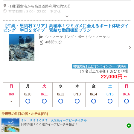
(1)那覇空港から高速道路利用で約50分
営業時間：8:00～22:00 不定休
専用駐車場あり（無料）6台
【沖縄・恩納村エリア】高確率！ウミガメに会えるボート体験ダイ
ビング 半日２ダイブ 素敵な動画撮影プラン
シュノーケリング・ボートシュノーケル
4時間50分
現地決済またはオンラインカード決済可
（２名以上で参加）おひとり様
22,000円～
日
月
火
水
木
金
土
日
8/9
8/10
8/11
8/12
8/13
8/14
8/15
8/16
沖縄県の注目の宿・ホテル[PR]
この施設のプランをもっと見る
ＥＮ ＲＥＳＯＲＴ 久米島イーフビーチホテル
日本の渚１００選のイーフビーチを独占！
22
Nature Guide Double Rainbow ネイチャーガイド ダブ...