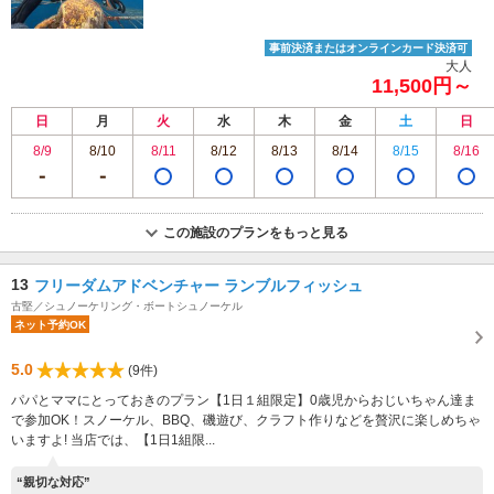
事前決済またはオンラインカード決済可
大人
11,500円～
日
月
火
水
木
金
土
日
8/9
8/10
8/11
8/12
8/13
8/14
8/15
8/16
この施設のプランをもっと見る
13
フリーダムアドベンチャー ランブルフィッシュ
古堅／シュノーケリング・ボートシュノーケル
ネット予約OK
5.0
(9件)
パパとママにとっておきのプラン【1日１組限定】0歳児からおじいちゃん達ま
で参加OK！スノーケル、BBQ、磯遊び、クラフト作りなどを贅沢に楽しめちゃ
いますよ! 当店では、【1日1組限...
“親切な対応”