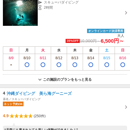
め！じゃらん限定！直前予約・早期予約大歓迎！
スキューバダイビング
2時間
オンラインカード決済専用
大人
6,500円～
10,000円～
35%OFF
日
月
火
水
木
金
土
日
8/9
8/10
8/11
8/12
8/13
8/14
8/15
8/16
この施設のプランをもっと見る
4
沖縄ダイビング 美ら海グーニーズ
喜名／スキューバダイビング
ネット予約OK
4.9
(250件)
“天気にも恵まれとても楽しい体験ができました！”