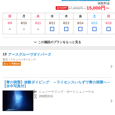
体験料金
15,000円～
17,000円～
11%OFF
日
月
火
水
木
金
土
日
8/9
8/10
8/11
8/12
8/13
8/14
8/15
8/16
この施設のプランをもっと見る
19
アースグルーヴダイバーズ
楚辺／スキューバダイビング
ネット予約OK
【青の洞窟】体験ダイビング ～ライセンスいらずで青の洞窟へ～
【水中写真付】
シュノーケリング・ボートシュノーケル
2時間30分