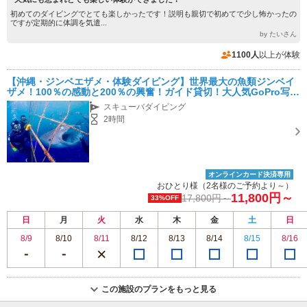
初めてのダイビングでとても楽しかったです！説明も親切で初めてで少し怖かったの
ですが定期的に体調を気遣...
by たいさん
1100人
以上が体験
【沖縄・ジンベエザメ・体験ダイビング】世界最大の魚類ジンベイ
ザメ！100％の感動と200％の興奮！ガイド貸切！大人気GoPro写真
＆動画無料！！
スキューバダイビング
2時間
オンラインカード決済専用
おひとり様（2名様のご予約より～）
11,800円～
17,800円～
33%OFF
日
月
火
水
木
金
土
日
8/9
8/10
8/11
8/12
8/13
8/14
8/15
8/16
この施設のプランをもっと見る