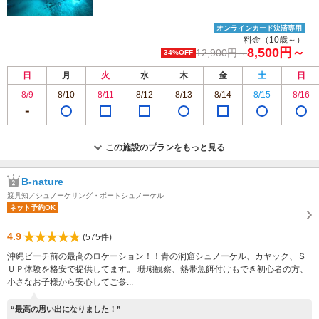
オンラインカード決済専用
料金（10歳～）
8,500円～
12,900円～
34%OFF
日
月
火
水
木
金
土
日
8/9
8/10
8/11
8/12
8/13
8/14
8/15
8/16
この施設のプランをもっと見る
B-nature
渡具知／シュノーケリング・ボートシュノーケル
ネット予約OK
4.9
(575件)
沖縄ビーチ前の最高のロケーション！！青の洞窟シュノーケル、カヤック、Ｓ
ＵＰ体験を格安で提供してます。 珊瑚観察、熱帯魚餌付けもでき初心者の方、
小さなお子様から安心してご参...
“最高の思い出になりました！”