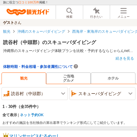
旅に役立つ
口コミ100万件
掲載！
検索
行きたい
メニュー
ゲスト
さん
観光
沖縄のスキューバダイビング
西海岸・東海岸のスキューバダイビン
読谷村（中頭郡）のスキューバダイビング
沖縄県のスキューバダイビング体験プランを比較・予約するならじゃらんnet。ランキング・料金・口コミ情報で比較検討し、ネット予約で魅力的なアクティビティを体験しよう。
続きを見る
スキューバダイビングについて
体験時期・料金相場・参加者属性について
海の魅力を最大限に味わうことができるスキューバダイビング。海中に潜水することで、日常では味わえない浮遊感と海中の美しさを体感することができる。そこに広がるのは、陸上では決して見られないような幻想的な世界。透き通った壮大な海、色鮮やかな魚やさまざまな生き物との出会い、そして時には野性のイルカや亀と一緒に泳げることも。酸素ボンベを背負って歩いたり、水中でバタ足ができれば、子どもから年齢の上限なく幅広い世代が楽しめる。
ご当地
沖縄県のスキューバダイビングの特徴
観光
ホテル
グルメ
眺めているだけでも心が潤う沖縄の海。その海の素晴らしさを最大限に味わうならスキューバダイビングがおすすめ。沖縄には世界に誇るダイビングスポットが数多くあり、美しいサンゴ礁や鮮やかな熱帯魚との出会いはもちろん、マンタやウミガメと一緒に泳ぐこともできる。代表的なスポットとして挙げられるのが次の5つのエリアだ。バラエティ豊かな沖縄の海を、ぜひ実際に潜って自分好みのスポットを見つけてみよう。
1.沖縄本島
読谷村（中頭郡）
スキューバダイビング
アクセス抜群で西海岸沿いにスポットが点在する。
2.久米島
1 - 30件
白い砂地や大物生物が魅力。
（全35件中）
3.宮古島エリア
全て表示
ネット予約OK
ケーブやアーチなどの地形が有名。
おすすめの施設を当社独自の算出基準でランキング形式にしてご紹介しています。
4.八重山エリア
石垣島、西表島、黒島、波照間島などの島々から構成されるエリア。
5.与那国島
マリンサービスむるぬーし