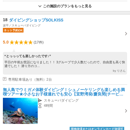
この施設のプランをもっと見る
18
ダイビングショップSOLKISS
波平／スキューバダイビング
ネット予約OK
5.0
(17件)
“とっっっても楽しかったです♪”
平日の午前お世話になりました！！ 3グループで少人数だったので、自由度も高く快
適でした！ 潜り方のコ...
by りさん
専用駐車場あり（無料）2台
無人島でウミガメ体験ダイビング！シュノーケリングも楽しめる満
喫ツアー★小さなお子様連れでも安心【宜野湾発/慶良間(チービシ)
開催/約4時間】
スキューバダイビング
4時間
現地決済またはオンラインカード決済可