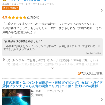
日本最西端にあり海底遺跡が代表的。
高志保／シュノーケリング・ボートシュノーケル
ネット予約OK
4.9
(1,780件)
「二度とやって来ないたった一度の体験に、ワンランク上のおもてなしを。」
そのお客様にとって、もしかしたら一生に一度かもしれない沖縄の時間。 その
沖縄の海で絶対にがっかり...
“台風が近づく中楽しめました！”
小学生の娘2人はシュノーケリングが初めて。台風は徐々に近づいてきていて、不
安でしたがスタッフさんの...
by みらいさん
(1)【レンタカーでお越しの方】 ①カーナビ設定を『Gala青い海』という施設で設定（施設内にショップあり） ②那覇から国道５８号線を北上、読谷村の『伊良皆(いらみな)』の交差点を左折 ③しばらく道なりに進むと、スーパー『タウンプラザかねひで』前の信号を左ななめの道に左折 ④そこから車約３分で到着（『体験王国むら咲むら』隣の『Gala青い海』の施設内）
(2)【路線バスでお越しの方】 ①那覇バスターミナルより28番バスに乗車 ②読谷村の『大当(うふどう)』バス停で下車 ③そこから徒歩約15分で到着（『体験王国むら咲むら』隣の『Gala青い海』の施設内）
営業時間：8:00~18:00
専用駐車場あり（無料）80台
2万人
以上が体験
【青の洞窟・２ポイント回遊ボート体験ダイビング】★1組・ガイド
貸切プラン★じゃらん青の洞窟エリア口コミ第１位★GoPro撮影＆
タオル無料★駐車場等無料施設完備★絶対がっかりさせない真心ツ
スキューバダイビング
アー★
3時間