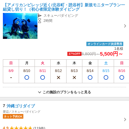
【アメリカンビレッジ近く/北谷町・読谷村】新規モニタープラン一
組貸し切り！（初心者限定体験ダイビング
スキューバダイビング
2時間
オンラインカード決済専用
1名様
5,500円～
8,800円～
37%OFF
日
月
火
水
木
金
土
日
8/9
8/10
8/11
8/12
8/13
8/14
8/15
8/16
この施設のプランをもっと見る
7
沖縄ゴリダイブ
楚辺／スキューバダイビング
ネット予約OK
4.9
(119件)