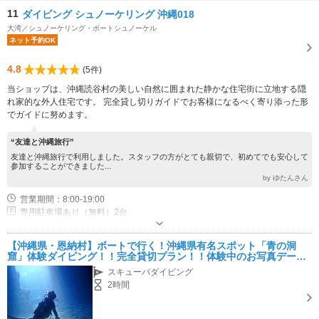
11
ダイビング シュノーケリング 沖縄018
大湾／シュノーケリング・ボートシュノーケル
ネット予約OK
4.8
(5件)
当ショップは、沖縄読谷村の美しい自然に囲まれた静かな住宅街に立地する隠
れ家的な外人住宅です。 完全貸し切りガイドでお客様になるべく寄り添った形
でガイドに努めます。
“友達と沖縄旅行”
友達と沖縄旅行で利用しました。スタッフの方がとても親切で、初めてでも安心して
参加することができました...
by ゆたんさん
営業期間：8:00-19:00
専用駐車場あり（無料）2台
【沖縄県・恩納村】ボートで行く！沖縄県有名スポット「青の洞
窟」体験ダイビング！！完全貸切プラン！！体験中のお写真データ
は無料でプレゼント！【シャワーやトイレなどの施設使用料無
スキューバダイビング
料！！】
2時間