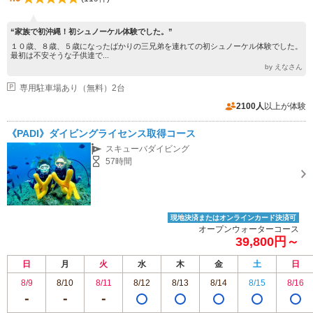
“家族で初沖縄！初シュノーケル体験でした。”
１０歳、８歳、５歳になったばかりの三兄弟を連れての初シュノーケル体験でした。
最初は不安そうな子供達で...
by えなさん
専用駐車場あり（無料）2台
2100人
以上が体験
《PADI》ダイビングライセンス取得コース
スキューバダイビング
57時間
現地決済またはオンラインカード決済可
オープンウォーターコース
39,800円～
日
月
火
水
木
金
土
日
8/9
8/10
8/11
8/12
8/13
8/14
8/15
8/16