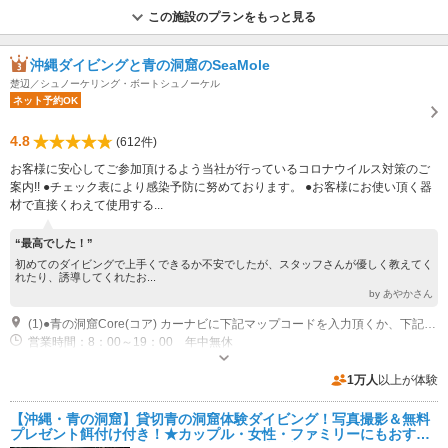
この施設のプランをもっと見る
沖縄ダイビングと青の洞窟のSeaMole
楚辺／シュノーケリング・ボートシュノーケル
ネット予約OK
4.8
(612件)
お客様に安心してご参加頂けるよう当社が行っているコロナウイルス対策のご
案内!! ●チェック表により感染予防に努めております。 ●お客様にお使い頂く器
材で直接くわえて使用する...
“最高でした！”
初めてのダイビングで上手くできるか不安でしたが、スタッフさんが優しく教えてく
れたり、誘導してくれたお...
by あやかさん
(1)●青の洞窟Core(コア) カーナビに下記マップコードを入力頂くか、下記GoogleマップURLをクリック頂ければと思います。 マップコード：206 062 178*32 Googleマップ：https://maps.app.goo.gl/3dVjoqQyT9F3GVu8A ※オレンジ色のテントが立ってるのでそちらでお待ち下さい。 ※集合場所から真栄田岬は、お車で約1分でご到着頂けます。
営業時間：8：00～19：00 年中無休
専用駐車場あり（有料）120台 1時間100円
1万人
以上が体験
【沖縄・青の洞窟】貸切青の洞窟体験ダイビング！写真撮影＆無料
プレゼント餌付け付き！★カップル・女性・ファミリーにもおすす