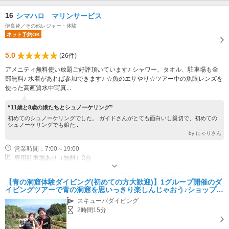
16
シマハロ マリンサービス
伊良皆／その他レジャー・体験
ネット予約OK
5.0
(26件)
アメニティ無料使い放題ご好評頂いています♪ シャワー、タオル、駐車場も全
部無料♪ 水着があれば参加できます♪ ☆魚のエサやり☆ツアー中の魚眼レンズを
使った高画質水中写真...
“11歳と8歳の娘たちとシュノーケリング”
初めてのシュノーケリングでした。 ガイドさんがとても面白いし親切で、初めての
シュノーケリングでも娘た...
by にゃりさん
営業時間：7:00～19:00
専用駐車場あり（無料）2台
【青の洞窟体験ダイビング(初めての方大歓迎)】1グループ開催のダ
イビングツアーで青の洞窟を思いっきり楽しんじゃおう♪ショップ集
合、ショップ解散でシャワー、ドライヤー、タオル、アメニティ使
スキューバダイビング
いたい放題！☆
2時間15分