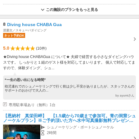
この施設のプランをもっと見る
8
Diving house CHABA Gua
渡慶次／スキューバダイビング
ネット予約OK
5.0
(10件)
★Diving house CHABAGua について★ 夫婦で経営する小さなダイビングハウ
スです。 しっかりと１組のゲスト様を対応してまいります。 個人で対応してま
すので、体験ダイング、シュ...
“一生の思い出になる時間”
幼児連れでのシュノーケリングで行く前は少し不安がありましたが、スタッフさんの
サポートのおかげで大人の...
by ayumiさん
専用駐車場あり（無料）1台
【恩納村 真栄田岬】 【1.5歳から70歳まで参加可。青の洞窟シュ
ノーケルプラン】※ご予約頂いた方へ水中写真撮影無料プレゼン
ト！！
シュノーケリング・ボートシュノーケル
2時間