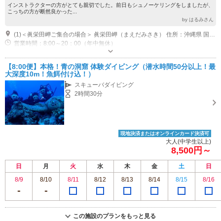
インストラクターの方がとても親切でした。前日もシュノーケリングをしましたが、
こっちの方が断然良かった...
by はるみさん
(1)＜眞栄田岬ご集合の場合＞ 眞栄田岬（まえだみさき） 住所：沖縄県 国頭郡 恩納村 眞栄田 469-1 TEL：098-982-5339 ●レンタカー カーナビの「名称検索」に「まえだみさき」とご入力ください。検索候補の中にある「眞栄田岬公園・トイレ」をご選択いただくと簡単に目的地設定できます。
営業時間：8:00～20：00（年中無休）
駐車場なし
【8:00便】本格！青の洞窟 体験ダイビング（潜水時間50分以上！最
大深度10m！魚餌付け込！）
スキューバダイビング
2時間30分
現地決済またはオンラインカード決済可
大人(中学生以上)
8,500円～
日
月
火
水
木
金
土
日
8/9
8/10
8/11
8/12
8/13
8/14
8/15
8/16
この施設のプランをもっと見る