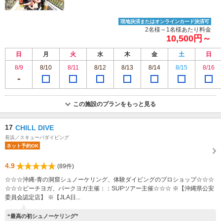
現地決済またはオンラインカード決済可
2名様～1名様あたり料金
10,500円～
日
月
火
水
木
金
土
日
8/9
8/10
8/11
8/12
8/13
8/14
8/15
8/16
この施設のプランをもっと見る
17
CHILL DIVE
長浜／スキューバダイビング
ネット予約OK
4.9
(89件)
☆☆☆沖縄‐青の洞窟シュノーケリング、体験ダイビングのプロショップ☆☆☆
☆☆☆ビーチヨガ、パークヨガ主催：：SUPツアー主催☆☆☆ ※【沖縄県公安
委員会認定店】 ※【JLA日...
“最高の初シュノーケリング”