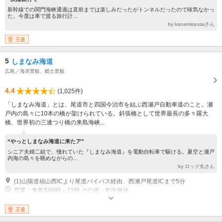
新幹線での関門海峡通過は直前までは楽しみだったがトンネルだったので味気なかっ
た。今度は車で渡る旅行計...
by kanamisyusaさん
王道
5
しまなみ海道
広島／海岸景観、郷土景観
4.4
(1,025件)
「しまなみ海道」とは、尾道市と四国今治市を結ぶ西瀬戸自動車道のこと。瀬
戸内の島々に10本の橋が架けられている。斜張橋として世界最長の多々羅大
橋、世界初の三連つり橋の来島海峡...
“やっとしまなみ海道に来たア”
シニア夫婦二組で、憧れていた『しまなみ海道』を電動自転車で駆ける。夏空と瀬戸
内海の島々を眺めながらの...
by ロック丸さん
(1)山陽道福山西ICより尾道バイパス経由、西瀬戸尾道ICまで5分
営業：来島SA8時～21時 その他：年中無休
王道