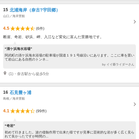
15
北浦海岸（奈古?宇田郷）
山口／海岸景観
4.5
(6件)
断崖、奇岩、砂浜、岬、入江など変化に富んだ景勝地です。
“清ケ浜海水浴場”
阿武町の清ケ浜海水浴場の駐車場が国道１９１号線沿いにあります。ここに車を置い
て岩山にある自然のトンネ...
by イイ爺ライダーさん
(1)・奈古駅から徒歩5分
16
石見畳ヶ浦
島根／海岸景観
4.1
(99件)
“奇岩”
初めて行きました。波の侵蝕作用で出来た様ですが見事に芸術的な岩が多く広く見ら
れて良かったですが時間の...