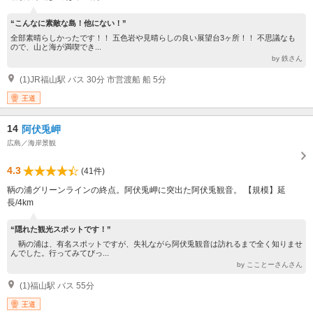
“こんなに素敵な島！他にない！”
全部素晴らしかったです！！ 五色岩や見晴らしの良い展望台3ヶ所！！ 不思議なも
ので、山と海が満喫でき...
by 鉄さん
(1)JR福山駅 バス 30分 市営渡船 船 5分
王道
14
阿伏兎岬
広島／海岸景観
4.3
(41件)
鞆の浦グリーンラインの終点。阿伏兎岬に突出た阿伏兎観音。 【規模】延
長/4km
“隠れた観光スポットです！”
鞆の浦は、有名スポットですが、失礼ながら阿伏兎観音は訪れるまで全く知りませ
んでした。行ってみてびっ...
by こことーさんさん
(1)福山駅 バス 55分
王道