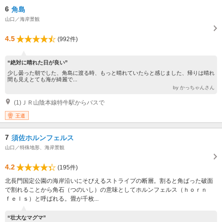
6
角島
山口／海岸景観
4.5
(992件)
“絶対に晴れた日が良い”
少し曇った朝でした、角島に渡る時、もっと晴れていたらと感じました、帰りは晴れ
間も見えとても海が綺麗で...
by かっちゃんさん
(1)ＪＲ山陰本線特牛駅からバスで
王道
7
須佐ホルンフェルス
山口／特殊地形、海岸景観
4.2
(195件)
北長門国定公園の海岸沿いにそびえるストライプの断層。割ると角ばった破面
で割れることから角石（つのいし）の意味としてホルンフェルス（ｈｏｒｎ
ｆｅｌｓ）と呼ばれる。畳が千枚...
“壮大なマグマ”