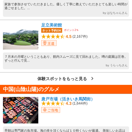
家族で参加させていただきました。優しく丁寧に教えていただきとても楽しい時間が
過ごせました。...
by はなちゃんさん
足立美術館
ポイント2％
ネット予約OK
4.5
(2,167件)
王道
７月末の月曜ということもあり、館内スムーズに見て回れました。噂の庭園は圧巻。
ずっと佇んで見...
by うらっちさん
体験スポットをもっと見る
中国(山陰山陽)のグルメ
唐戸市場（活きいき馬関街）
4.3
(1,644件)
ご当地
早朝は専門家の魚市場。海の幸を頂くならば１０時くらいが最適。 美味しいお店は