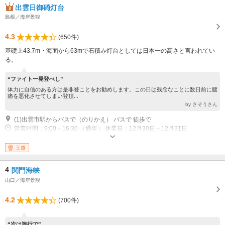
出雲日御碕灯台
島根／海岸景観
4.3
(650件)
基礎上43.7m・海面から63mで石積み灯台としては日本一の高さと言われてい
る。
“ファイト一発登べし”
体力に自信のある方は是非登ことをお勧めします。この日は残念なことに数日前に腰
痛を悪化させてしまい登頂...
by さそうさん
(1)出雲市駅からバスで（のりかえ） バスで 徒歩で
営業時間：9:00～16:30 （通年） 休業日：12月30日～12月31日
王道
4
関門海峡
山口／海岸景観
4.2
(700件)
“次は旅行で”