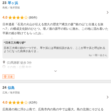
23
琴ヶ浜
島根／海岸景観
4.0
(86件)
日本遺産「石見の火山が伝える悠久の歴史?“縄文の森”“銀の山”と出逢える旅
へ?」の構成文化財のひとつ。壇ノ浦の源平の戦いに敗れ、この地に流れ着いた
平家の姫が助けてもらったお...
“日本三大鳴り砂”
日本三大鳴り砂の一つです。 琴ケ浜には琴姫伝説があり、ここが琴ケ浜と呼ばれる
ようになった由来がありま...
by 一期一会さん
(1)馬路駅 徒歩 3分
その他：公開 年中
王道
24
似島
広島／海岸景観
4.0
(42件)
広島港の南に浮かぶ島で、広島市内の島の中では最大。島の北側にそびえる