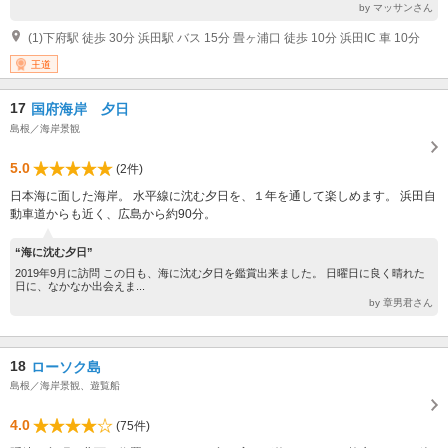
by マッサンさん
(1)下府駅 徒歩 30分 浜田駅 バス 15分 畳ヶ浦口 徒歩 10分 浜田IC 車 10分
王道
17
国府海岸 夕日
島根／海岸景観
5.0
(2件)
日本海に面した海岸。 水平線に沈む夕日を、１年を通して楽しめます。 浜田自
動車道からも近く、広島から約90分。
“海に沈む夕日”
2019年9月に訪問 この日も、海に沈む夕日を鑑賞出来ました。 日曜日に良く晴れた
日に、なかなか出会えま...
by 章男君さん
18
ローソク島
島根／海岸景観、遊覧船
4.0
(75件)