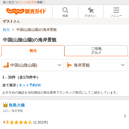
旅に役立つ
口コミ100万件
掲載！
検索
行きたい
メニュー
ゲスト
さん
観光
中国(山陰山陽)の海岸景観
中国(山陰山陽)の海岸景観
ご当地
観光
グルメ
中国(山陰山陽)
海岸景観
1 - 30件
（全170件中）
全て表示
ネット予約OK
おすすめの施設を当社独自の算出基準でランキング形式にしてご紹介しています。
角島大橋
山口／海岸景観
4.5
(2,302件)