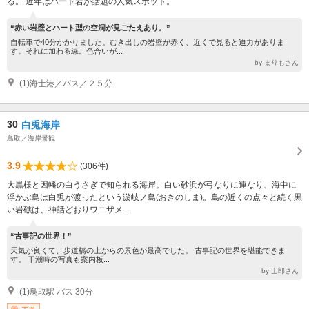
る。 近年はハート岩が話題の人気スポット。
“赤い岩壁とハート型の空洞が見ごたえあり。”
自転車で40分かかりました。むき出しの岩壁が赤く、近くで見ると迫力がありま
す。それに加わる緑。色合いが...
by まりもさん
(1)海士港／バス／２５分
30
白兎海岸
鳥取／海岸景観
3.9
(306件)
大黒様と因幡の白うさぎで知られる海岸。白い砂浜が弓なりに連なり、海中に
浮かぶ島は白兎が渡ったという淤岐ノ島(おきのしま)。島の近くの点々と続く黒
い岩礁は、神話どおりワニザメ...
“古事記の世界！”
天気が良くて、歩道橋の上からの景色が最高でした。 古事記の世界を堪能できま
す。 干潮時の写真も案内板...
by 士郎さん
(1)鳥取駅 バス 30分