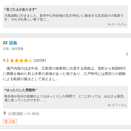
“見ごたえがあります”
六島諸島に行きました。萩市中心市街地の北方沖合いに散在する玄武岩の小島群で
す。それぞれ美しい島で見ご...
by むっちさん
22
因島
広島／海岸景観
4.2
(162件)
瀬戸内海のほぼ中央、広島県の南東部に位置する因島は、室町から戦国時代
に興隆を極めた村上水軍の居城があった地であり、江戸時代には西回りの廻船
による航路の拠点として栄えまし...
“ゆったりした雰囲気”
島全体が自分の故郷のようなゆっくりした時間で、どこに行っても、みなさん親切。
道に迷っていたのですが、...
by ルフィさん
(1)尾道駅 バス 40分
王道