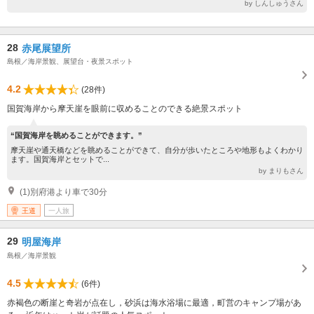
by しんしゅうさん
28
赤尾展望所
島根／海岸景観、展望台・夜景スポット
4.2
(28件)
国賀海岸から摩天崖を眼前に収めることのできる絶景スポット
“国賀海岸を眺めることができます。”
摩天崖や通天橋などを眺めることができて、自分が歩いたところや地形もよくわかり
ます。国賀海岸とセットで...
by まりもさん
(1)別府港より車で30分
王道
一人旅
29
明屋海岸
島根／海岸景観
4.5
(6件)
赤褐色の断崖と奇岩が点在し，砂浜は海水浴場に最適，町営のキャンプ場があ