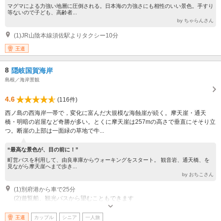
マグマによる力強い地層に圧倒される。日本海の力強さにも相性のいい景色。手すり
等ないので子ども、高齢者...
by ちゃらんさん
(1)JR山陰本線須佐駅よりタクシー10分
王道
8
隠岐国賀海岸
島根／海岸景観
4.6
(116件)
西ノ島の西海岸一帯で，変化に富んだ大規模な海蝕崖が続く。摩天崖・通天
橋・明暗の岩屋など奇勝が多い。とくに摩天崖は257mの高さで垂直にそそり立
つ。断崖の上部は一面緑の草地で牛...
“最高な景色が、目の前に！”
町営バスを利用して、由良車庫からウォーキングをスタート。 観音岩、通天橋、を
見ながら摩天崖へまで歩き...
by おちこさん
(1)別府港から車で25分
(2)遊覧船、観光バスから望むこともできます
王道
カップル
シニア
一人旅