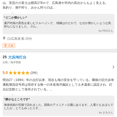
山、安芸の小富士は標高278ｍで、広島港や市内の高台からもよく見える。
魚釣り、潮干狩り、みかん狩りのほ...
“どこか懐かしい”
瀬戸内海の景色を楽しむクルージング。 桟橋はのどかで、なぜか懐かしいような気
持ちになりました。 のん...
by PESさん
(1)広島港 船 20分
王道
25
大浜埼灯台
広島／海岸景観
5.0
(2件)
明治27（1894）年の点灯以来、現在も海の安全を守っている。隣接の旧大浜埼
通航潮流信号所は現存する唯一の木造海洋施設として土木遺産に認定され、灯
台記念館として保存されている。...
“静かなところです”
海保依頼の空撮で訪れました。因島のアメニティ公園にあります。人通りもまばらで
したが，とてもゆったりす...
by まるさん