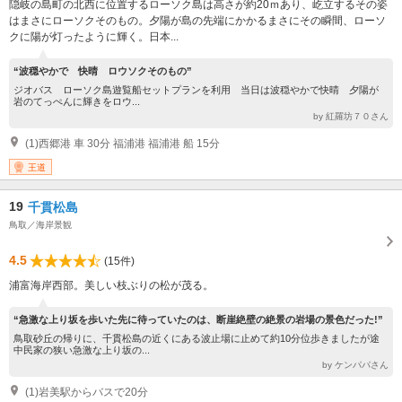
隠岐の島町の北西に位置するローソク島は高さが約20ｍあり、屹立するその姿
はまさにローソクそのもの。夕陽が島の先端にかかるまさにその瞬間、ローソ
クに陽が灯ったように輝く。日本...
“波穏やかで 快晴 ロウソクそのもの”
ジオバス ローソク島遊覧船セットプランを利用 当日は波穏やかで快晴 夕陽が
岩のてっぺんに輝きをロウ...
by 紅羅坊７０さん
(1)西郷港 車 30分 福浦港 福浦港 船 15分
王道
19
千貫松島
鳥取／海岸景観
4.5
(15件)
浦富海岸西部。美しい枝ぶりの松が茂る。
“急激な上り坂を歩いた先に待っていたのは、断崖絶壁の絶景の岩場の景色だった!”
鳥取砂丘の帰りに、千貫松島の近くにある波止場に止めて約10分位歩きましたが途
中民家の狭い急激な上り坂の...
by ケンパパさん
(1)岩美駅からバスで20分