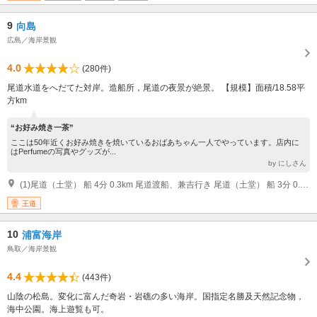
9
向島
広島／海岸景観
4.0
(280件)
尾道水道をへだてた対岸。造船所，尾道の夜景が絶景。 【規模】面積/18.58平
方km
“お好み焼き一茶”
ここは50年近くお好み焼きを焼いているおばあちゃん一人でやっています。店内に
はPerfumeの写真やグッズが...
by にしさん
(1)尾道（土堂） 船 4分 0.3km 尾道渡船、兼吉行き 尾道（土堂） 船 3分 0.25km 福本フェリー、小歌島行き 尾道（駅前） 船 5分 0.65km 向島運行、富浜行き
王道
10
浦富海岸
鳥取／海岸景観
4.4
(443件)
山陰の松島。変化に富んだ奇岩・岩礁の多い海岸。国指定名勝及天然記念物，
海中公園。海上遊覧も可。