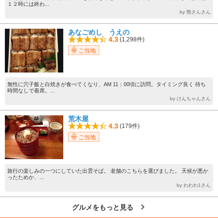
１２時には終わ...
by 熊さんさん
あなごめし うえの
4.3
(1,298件)
ご当地
無性に穴子飯と白焼きが食べてくなり、AM 11：00頃に訪問。タイミング良く 待ち
時間なしで着席。...
by けんちゃんさん
荒木屋
4.3
(179件)
ご当地
旅行の楽しみの一つにしていた出雲そば。 老舗のこちらを選びました。 天候が悪か
ったためか、...
by わわわ1さん
グルメをもっと見る