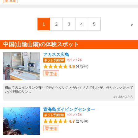
王道
1
2
3
4
5
＞
中国(山陰山陽)の体験スポット
アカネス広島
ポイント2％
ネット予約OK
4.9
(479件)
王道
初めてのコインリング作りで分からないことがたくさんでしたが、作りたいと思って
いた理想のリン...
by あいなさん
青海島ダイビングセンター
ポイント2％
ネット予約OK
4.7
(278件)
王道