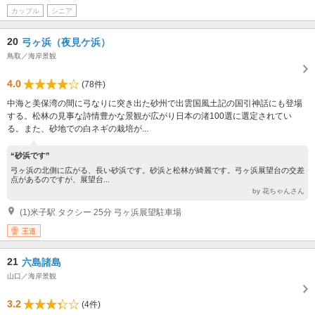
カップル
シニア
20
弓ヶ浜（夜見ケ浜）
鳥取／海岸景観
4.0
(78件)
中海と美保湾の間に弓なりに突き出た砂州で出雲国風土記の国引神話にも登場
する。松林の見事な詩情豊かな景観が広がり日本の渚100選に選定されてい
る。また、砂地での白ネギの栽培が...
“砂浜です”
弓ヶ浜の北側に広がる、長い砂浜です。砂浜と松林が綺麗です。弓ヶ浜展望台の交差
点があるのですが、展望台...
by 花ちゃんさん
(1)米子駅 タクシー 25分 弓ヶ浜展望駐車場
王道
21
六島諸島
山口／海岸景観
3.2
(4件)