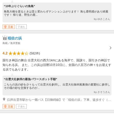
“10年ぶりぐらいの角島”
角島大橋を渡るときは昔と変わらずテンション上がります！ 海も透明感があり綺麗
です！ 帰り道、野生の鹿...
by ゆさこさん
王道
子連れ
稲佐の浜
島根／海岸景観
4.2
(582件)
国引き神話の舞台 出雲大社の西方1kmにある海岸で、国譲り、国引きの神話で
知られる浜。 また、この浜は旧暦10月10日に、全国の八百万の神々をお迎えす
る浜でもあります。
“出雲大社参拝の最強パワースポット手順”
こちらの浜の砂を少々もって出雲大社参拝し、出雲大社御本殿裏側の素鵞社に参拝し
その場の砂を交換するのが...
by さそうさん
(1)R出雲市駅から一畑バス【日御碕線】で「稲佐の浜」下車、徒歩すぐ（約40分：1日4本のみ） 一畑バス「出雲大社連絡所」から徒歩13分（約1km）
王道
子連れ