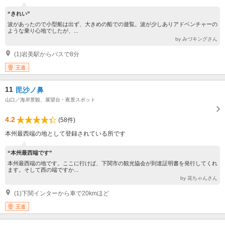
“きれい”
波があったので小型船は出ず、大きめの船での遊覧。波が少しありアドベンチャーの
ような乗り心地でしたが、...
by みづキングさん
(1)岩美駅からバスで8分
王道
11
毘沙ノ鼻
山口／海岸景観、展望台・夜景スポット
4.2
(58件)
本州最西端の地として登録されている所です
“本州最西端です”
本州最西端の地です。ここに行けば、下関市の観光協会が到達証明書を発行してくれ
ます。そして西の端ですか...
by 花ちゃんさん
(1)下関インターから車で20kmほど
王道