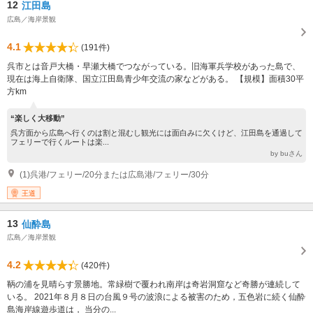
12
江田島
広島／海岸景観
4.1
(191件)
呉市とは音戸大橋・早瀬大橋でつながっている。旧海軍兵学校があった島で、
現在は海上自衛隊、国立江田島青少年交流の家などがある。 【規模】面積30平
方km
“楽しく大移動”
呉方面から広島へ行くのは割と混むし観光には面白みに欠くけど、江田島を通過して
フェリーで行くルートは楽...
by buさん
(1)呉港/フェリー/20分または広島港/フェリー/30分
王道
13
仙酔島
広島／海岸景観
4.2
(420件)
鞆の浦を見晴らす景勝地。常緑樹で覆われ南岸は奇岩洞窟など奇勝が連続して
いる。 2021年８月８日の台風９号の波浪による被害のため，五色岩に続く仙酔
島海岸線遊歩道は， 当分の...