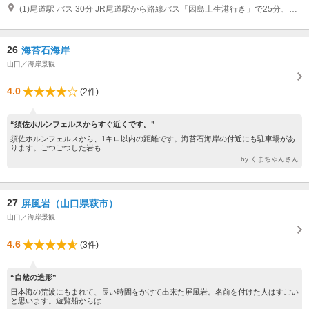
(1)尾道駅 バス 30分 JR尾道駅から路線バス「因島土生港行き」で25分、因島大橋バス停下車、約1km（徒歩10分）
26
海苔石海岸
山口／海岸景観
4.0
(2件)
“須佐ホルンフェルスからすぐ近くです。”
須佐ホルンフェルスから、1キロ以内の距離です。海苔石海岸の付近にも駐車場があ
ります。ごつごつした岩も...
by くまちゃんさん
27
屏風岩（山口県萩市）
山口／海岸景観
4.6
(3件)
“自然の造形”
日本海の荒波にもまれて、長い時間をかけて出来た屏風岩。名前を付けた人はすごい
と思います。遊覧船からは...