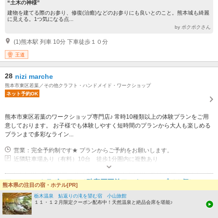
“土木の神様”
建物を建てる際のお参り、修復(治癒)などのお参りにも良いとのこと。熊本城も綺麗
に見える。1つ気になる点...
by ポクポクさん
(1)熊本駅 列車 10分 下車徒歩１０分
王道
28
nizi marche
熊本市東区若葉／その他クラフト・ハンドメイド・ワークショップ
ネット予約OK
熊本市東区若葉のワークショップ専門店♪ 常時10種類以上の体験プランをご用
意しております。 お子様でも体験しやすく短時間のプランから大人も楽しめる
プランまで多彩なライン...
営業：完全予約制です★ プランからご予約をお願いします。
近隣駐車場あり（有料）10台 徒歩1分圏内に複数あり
アロマティカラボのアミノ酸宝石石鹸ワークショップ（１個）。
熊本県の注目の宿・ホテル[PR]
〇゜好きな色のキラキラ石鹸を作りましょう☆
栃木温泉 鮎返りの滝を望む宿 小山旅館
石鹸作り
１１・１２月限定クーポン配布中！天然温泉と絶品会席を堪能♪
50分