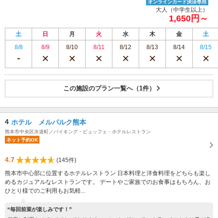
オンラインカード決済専用
大人（中学生以上）
1,650円～
土
日
月
火
水
木
金
土
8/8
8/9
8/10
8/11
8/12
8/13
8/14
8/15
この施設のプラン一覧へ（1件）
4
ホテル メルパルク熊本
熊本市中央区水道町／バイキング・ビュッフェ・ホテルレストラン
ネット予約OK
4.7
(145件)
熊本市中心部に位置するホテルレストラン 日本料理と洋食料理をどちらも楽し
めるカジュアルなレストランです。 デートやご家族でのお食事はもちろん、お
ひとり様でのご利用もお気軽...
“毎回前菜が楽しみです！”