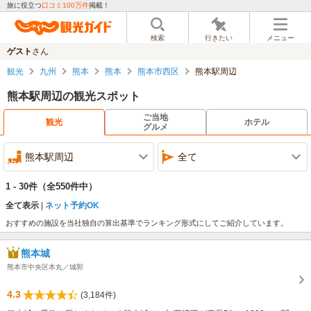
旅に役立つ
口コミ100万件
掲載！
検索
行きたい
メニュー
ゲスト
さん
観光
九州
熊本
熊本
熊本市西区
熊本駅周辺
熊本駅周辺の観光スポット
ご当地
観光
ホテル
グルメ
熊本駅周辺
全て
1 - 30件
（全550件中）
全て表示
ネット予約OK
おすすめの施設を当社独自の算出基準でランキング形式にしてご紹介しています。
熊本城
熊本市中央区本丸／城郭
4.3
(3,184件)