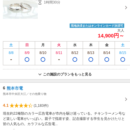
1時間30分
現地決済またはオンラインカード決済可
大人
14,900円～
土
日
月
火
水
木
金
土
8/8
8/9
8/10
8/11
8/12
8/13
8/14
8/15
この施設のプランをもっと見る
6
熊本市電
熊本市中央区大江／その他乗り物
4.1
(1,183件)
現在約22種類のカラー広告電車が市内を駆け巡っている。チキンラーメン号な
ど楽しい電車がいっぱい。親子で指差す姿、記念撮影する学生を見かけたりと
皆の人気もの。カラフルな広告電...