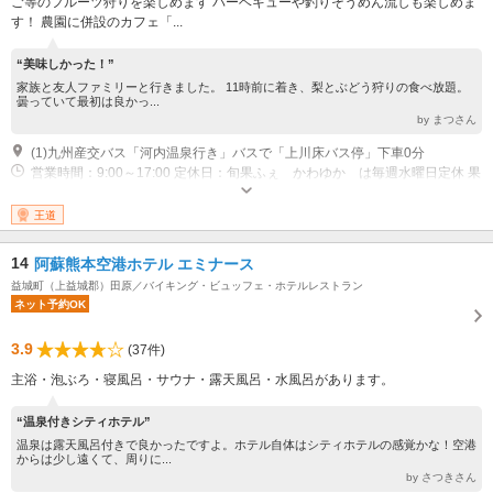
ご等のフルーツ狩りを楽しめます バーベキューや釣りそうめん流しも楽しめま
す！ 農園に併設のカフェ「...
“美味しかった！”
家族と友人ファミリーと行きました。 11時前に着き、梨とぶどう狩りの食べ放題。
曇っていて最初は良かっ...
by まつさん
(1)九州産交バス「河内温泉行き」バスで「上川床バス停」下車0分
営業時間：9:00～17:00 定休日：旬果ふぇ かわゆか は毎週水曜日定休 果
物狩りは不定休
王道
14
阿蘇熊本空港ホテル エミナース
益城町（上益城郡）田原／バイキング・ビュッフェ・ホテルレストラン
ネット予約OK
3.9
(37件)
主浴・泡ぶろ・寝風呂・サウナ・露天風呂・水風呂があります。
“温泉付きシティホテル”
温泉は露天風呂付きで良かったですよ。ホテル自体はシティホテルの感覚かな！空港
からは少し遠くて、周りに...
by さつきさん