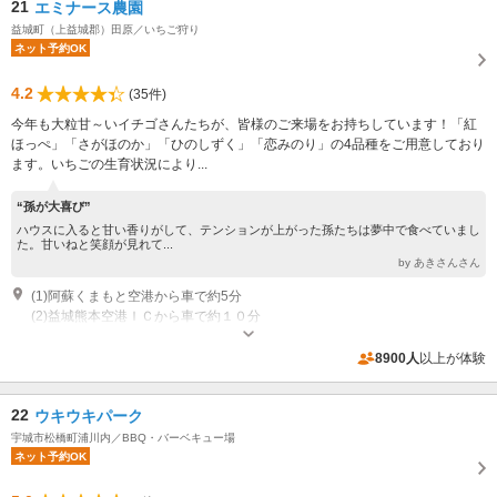
21
エミナース農園
益城町（上益城郡）田原／いちご狩り
ネット予約OK
4.2
(35件)
今年も大粒甘～いイチゴさんたちが、皆様のご来場をお持ちしています！「紅
ほっぺ」「さがほのか」「ひのしずく」「恋みのり」の4品種をご用意しており
ます。いちごの生育状況により...
“孫が大喜び”
ハウスに入ると甘い香りがして、テンションが上がった孫たちは夢中で食べていまし
た。甘いねと笑顔が見れて...
by あきさんさん
(1)阿蘇くまもと空港から車で約5分
(2)益城熊本空港ＩＣから車で約１０分
開園：期間：2020 年 12 月 12 日（土）～ 2021 年 5 月上旬まで 会場：エミ
ナース農園 いちごハウス 開園時間：9:00～17:00 最終受付16：00／時間
8900人
以上が体験
制限なし その他：「阿蘇熊本空港ホテルエミナース」フロントにお越しく
専用駐車場あり（無料）140台
ださい ※駐車場はエミナースの駐車場をご利用下さい
22
ウキウキパーク
宇城市松橋町浦川内／BBQ・バーベキュー場
ネット予約OK