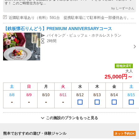
す！ このご時世仕方がな...
by しーずーさん
近隣駐車場あり（有料）591台 提携駐車場にて駐車料金一部優待あり。満車時は近隣の有料駐車場をご利用ください。
【鉄板懐石りんどう】PREMIUM ANNIVERSARYコース
バイキング・ビュッフェ・ホテルレストラン
2時間
現地決済可
大人
25,000円～
土
日
月
火
水
木
金
土
8/8
8/9
8/10
8/11
8/12
8/13
8/14
8/15
この施設のプランをもっと見る
熊本でおすすめの遊び・体験ジャンル
ネット予約OK