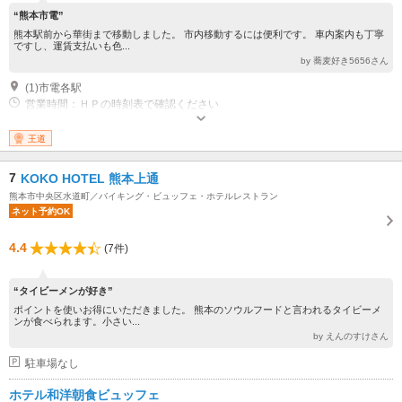
“熊本市電”
熊本駅前から華街まで移動しました。 市内移動するには便利です。 車内案内も丁寧
ですし、運賃支払いも色...
by 蕎麦好き5656さん
(1)市電各駅
営業時間：ＨＰの時刻表で確認ください
王道
7
KOKO HOTEL 熊本上通
熊本市中央区水道町／バイキング・ビュッフェ・ホテルレストラン
ネット予約OK
4.4
(7件)
“タイビーメンが好き”
ポイントを使いお得にいただきました。 熊本のソウルフードと言われるタイビーメ
ンが食べられます。小さい...
by えんのすけさん
駐車場なし
ホテル和洋朝食ビュッフェ