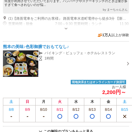
何度か利用させていただいております。ハンバーグやステーキランチのときは量が多
すぎて食べきれないのが悩...
by まーちゃんさん
(1)【路面電車をご利用のお客様』 路面電車水道町電停から徒歩3分 【新幹線をご利用のお客様】 熊本駅→タクシー（約15分）→ホテルメルパルク熊本 熊本駅→水道町電停（路面電車約20分）→（徒歩約3分）→ホテルメルパルク熊本 【飛行機をご利用のお客様】 熊本空港→（リムジンバス約40分）→通町筋→（徒歩約5分）→ホテルメルパルク熊本
営業時間：朝食 7:00～9:30 営業時間：ランチ 11:30
～14:00（L.O13:30） 営業時間：ティータイム 14:00～17:00 営業時
間：ディナータイム 17:00～20:00（L.O19:00）
専用駐車場あり（無料）110台 （2H無料）
1万人
以上が体験
熊本の美味♪色彩御膳でおもてなし♪
バイキング・ビュッフェ・ホテルレストラン
1時間
現地決済またはオンラインカード決済可
お一人様
2,200円～
土
日
月
火
水
木
金
土
8/8
8/9
8/10
8/11
8/12
8/13
8/14
8/15
この施設のプランをもっと見る