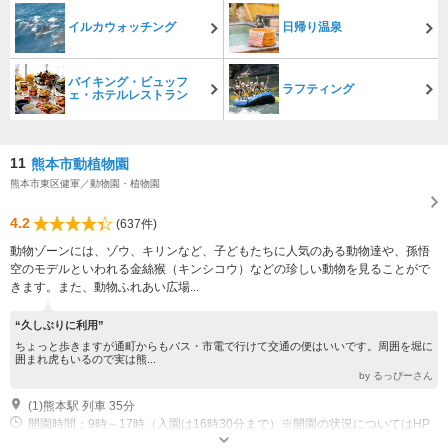
イルカウォッチング
日帰り温泉
バイキング・ビュッフ
ラフティング
ェ・ホテルレストラン
11
熊本市動植物園
熊本市東区健軍／動物園・植物園
4.2
(637件)
動物ゾーンには、ゾウ、キリンなど、子どもたちに人気のある動物達や、孫悟
空のモデルといわれる金絲猴（キンシコウ）などの珍しい動物を見ることがで
きます。また、動物ふれあい広場...
“久しぶりに利用”
ちょっと歩きますが通町からもバス・市電で行けて交通の便はいいです。周囲を堀に
囲まれ虎もいるので実は熊...
by るっぴーさん
(1)熊本駅 列車 35分
開園時間：9時～17時（入園は16時30分まで）※開園の状況についてはHP
をご確認ください。 休園日：月曜日（第4月曜日・祝日の場合は翌平日が休