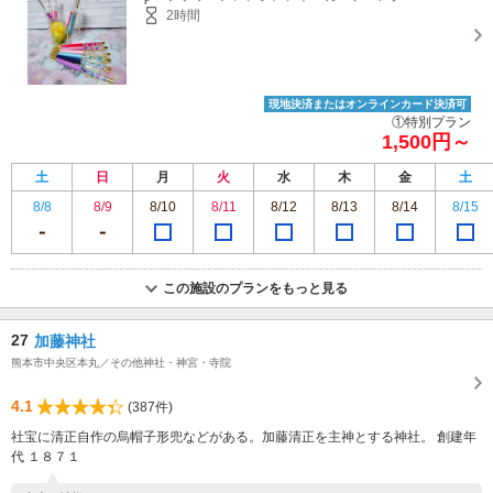
2時間
現地決済またはオンラインカード決済可
①特別プラン
1,500円～
土
日
月
火
水
木
金
土
8/8
8/9
8/10
8/11
8/12
8/13
8/14
8/15
この施設のプランをもっと見る
27
加藤神社
熊本市中央区本丸／その他神社・神宮・寺院
4.1
(387件)
社宝に清正自作の烏帽子形兜などがある。加藤清正を主神とする神社。 創建年
代 １８７１