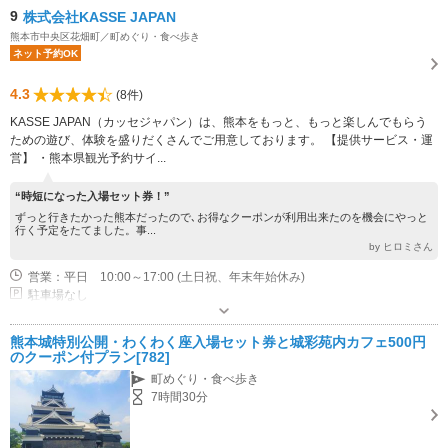
9
株式会社KASSE JAPAN
熊本市中央区花畑町／町めぐり・食べ歩き
ネット予約OK
4.3
(8件)
KASSE JAPAN（カッセジャパン）は、熊本をもっと、もっと楽しんでもらう
ための遊び、体験を盛りだくさんでご用意しております。 【提供サービス・運
営】 ・熊本県観光予約サイ...
“時短になった入場セット券！”
ずっと行きたかった熊本だったので､お得なクーポンが利用出来たのを機会にやっと
行く予定をたてました。事...
by ヒロミさん
営業：平日 10:00～17:00 (土日祝、年末年始休み)
駐車場なし
熊本城特別公開・わくわく座入場セット券と城彩苑内カフェ500円
のクーポン付プラン[782]
町めぐり・食べ歩き
7時間30分