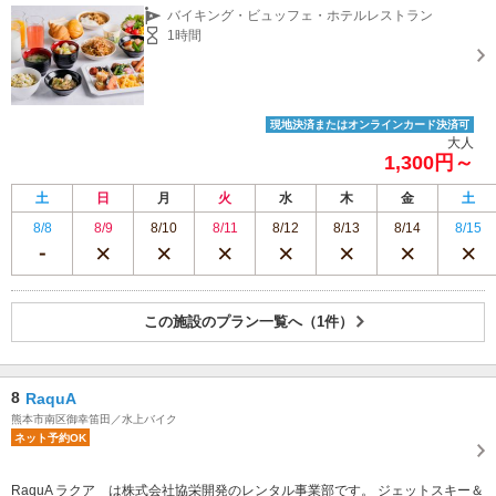
バイキング・ビュッフェ・ホテルレストラン
1時間
現地決済またはオンラインカード決済可
大人
1,300円～
土
日
月
火
水
木
金
土
8/8
8/9
8/10
8/11
8/12
8/13
8/14
8/15
この施設のプラン一覧へ（1件）
8
RaquA
熊本市南区御幸笛田／水上バイク
ネット予約OK
RaquA ラクア は株式会社協栄開発のレンタル事業部です。 ジェットスキー＆