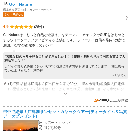
15
Go Nature
熊本市東区広木町／カヌー・カヤック
ネット予約OK
4.9
(26件)
Go Natureは「もっと自然と遊ぼう」をテーマに、カヤックやSUPをはじめと
するウォーターアクティビティを提供します。 フィールドは熊本県内3カ所で
展開。 ①水の都熊本市のシンボ...
“素敵な日の入りを見ることができました！！！運良く満月も見れて写真も貰えて大
満足でした！”
カヤック乗り込み前に分かりやすく簡潔に漕ぎ方等を説明して頂けます。 湖は思っ
ていたよりも広く、湖の特...
by ぴよさん
(1)江津湖 熊本IC熊本方面出口から車で30分。 熊本市電 動植物園入口電停から徒歩13分 動植物園バス停から徒歩5分
(2)肥後みどりかわ湖 松橋IC出口から車で30分。 御船IC出口から車で45分。
営業：★サンセットカヤックツアー 期間：3月～11月 ★肥後みどりかわ湖
カヤック体験 期間：3月～11月 ★肥後みどりかわ湖 サップ体験 期間：7月
2000人
以上が体験
～9月 ★朝活ツアー 期間：3月～11月 ★班蛇口湖カヤックツアー 期間：3月
近隣駐車場あり（無料）10台
～11月 ★班蛇口湖サップツアー 期間：7月～9月 受付時間：9:00～17：00
街中で絶景！江津湖サンセットカヤックツアー(ティータイム＆写真
※ツアー実施中は電話対応できない場合がございます。 営業時間：★サン
データプレゼント)
セットカヤックツアー 時間 17:30～19:00 ※開催日の日の入り時刻により変
カヌー・カヤック
動します。 ★肥後みどりかわ湖 カヤック体験 時間 9:30～12:00 ★肥後みど
1時間30分