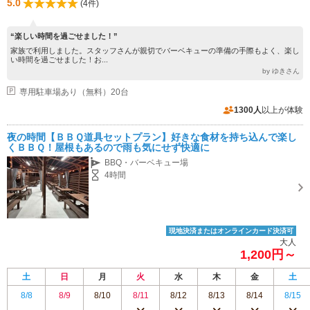
5.0
(4件)
“楽しい時間を過ごせました！”
家族で利用しました。スタッフさんが親切でバーベキューの準備の手際もよく、楽し
い時間を過ごせました！お...
by ゆきさん
専用駐車場あり（無料）20台
1300人
以上が体験
夜の時間【ＢＢＱ道具セットプラン】好きな食材を持ち込んで楽し
くＢＢＱ！屋根もあるので雨も気にせず快適に
BBQ・バーベキュー場
4時間
現地決済またはオンラインカード決済可
大人
1,200円～
土
日
月
火
水
木
金
土
8/8
8/9
8/10
8/11
8/12
8/13
8/14
8/15