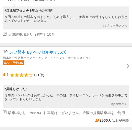
“江津湖花火大会 8年ぶりの浴衣”
今回８年振りの浴衣を着ました。初めは購入して、美容室で着付けをしてもらおうと
思っていましたが、レンタ...
by ナマケモノさん
近隣駐車場あり（有料）10台
19
レフ熊本 by ベッセルホテルズ
熊本市中央区新市街／バイキング・ビュッフェ・ホテルレストラン
ネット予約OK
4.1
(21件)
“美味しかった”
赤牛のハンバーグは美味しかった、その他、タイピーエン、ラーメンも他ブル事がで
き3ラウンドくらいしまし...
by cimaさん
駐車場なし ホテルに駐車場はございません。近隣の提携駐車場をご利用ください。詳しくは、ホテルの公式サイトをご確認ください。
2500人
以上が体験