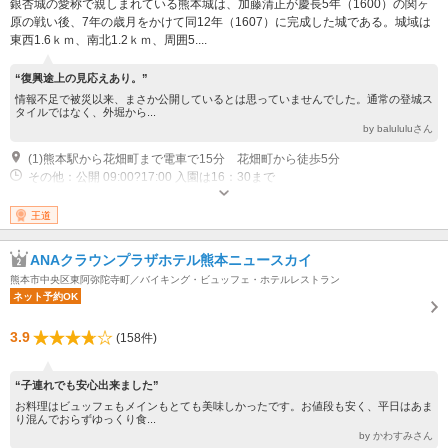
銀杏城の愛称で親しまれている熊本城は、加藤清正が慶長5年（1600）の関ヶ
原の戦い後、7年の歳月をかけて同12年（1607）に完成した城である。城域は
東西1.6ｋｍ、南北1.2ｋｍ、周囲5....
“復興途上の見応えあり。”
情報不足で被災以来、まさか公開しているとは思っていませんでした。通常の登城ス
タイルではなく、外堀から...
by balululuさん
(1)熊本駅から花畑町まで電車で15分 花畑町から徒歩5分
その他：公開 09:00?17:00 入園は16：30まで
王道
ANAクラウンプラザホテル熊本ニュースカイ
熊本市中央区東阿弥陀寺町／バイキング・ビュッフェ・ホテルレストラン
ネット予約OK
3.9
(158件)
“子連れでも安心出来ました”
お料理はビュッフェもメインもとても美味しかったです。お値段も安く、平日はあま
り混んでおらずゆっくり食...
by かわすみさん