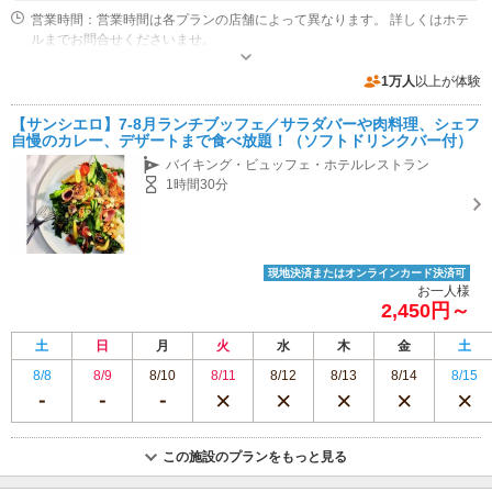
営業時間：営業時間は各プランの店舗によって異なります。 詳しくはホテ
ルまでお問合せくださいませ。
専用駐車場あり（有料）200台 レストラン￥3,000以上利用で2時間無料
1万人
以上が体験
【サンシエロ】7-8月ランチブッフェ／サラダバーや肉料理、シェフ
自慢のカレー、デザートまで食べ放題！（ソフトドリンクバー付）
バイキング・ビュッフェ・ホテルレストラン
1時間30分
現地決済またはオンラインカード決済可
お一人様
2,450円～
土
日
月
火
水
木
金
土
8/8
8/9
8/10
8/11
8/12
8/13
8/14
8/15
この施設のプランをもっと見る