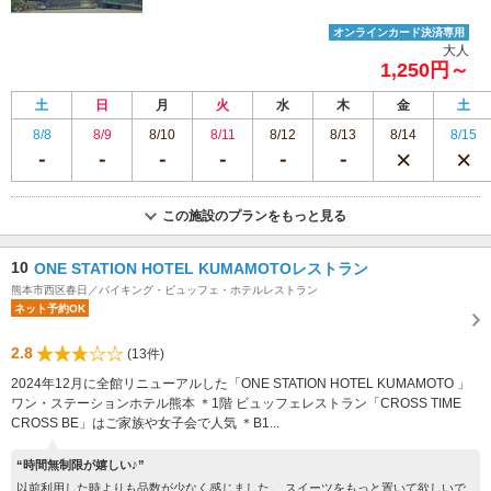
オンラインカード決済専用
大人
1,250円～
土
日
月
火
水
木
金
土
8/8
8/9
8/10
8/11
8/12
8/13
8/14
8/15
この施設のプランをもっと見る
10
ONE STATION HOTEL KUMAMOTOレストラン
熊本市西区春日／バイキング・ビュッフェ・ホテルレストラン
ネット予約OK
2.8
(13件)
2024年12月に全館リニューアルした「ONE STATION HOTEL KUMAMOTO 」
ワン・ステーションホテル熊本 ＊1階 ビュッフェレストラン「CROSS TIME
CROSS BE」はご家族や女子会で人気 ＊B1...
“時間無制限が嬉しい♪”
以前利用した時よりも品数が少なく感じました。 スイーツをもっと置いて欲しいで