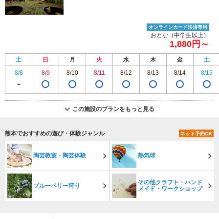
オンラインカード決済専用
おとな（中学生以上）
1,880円～
土
日
月
火
水
木
金
土
8/8
8/9
8/10
8/11
8/12
8/13
8/14
8/15
この施設のプランをもっと見る
熊本でおすすめの遊び・体験ジャンル
ネット予約OK
陶芸教室・陶芸体験
熱気球
その他クラフト・ハンド
ブルーベリー狩り
メイド・ワークショップ