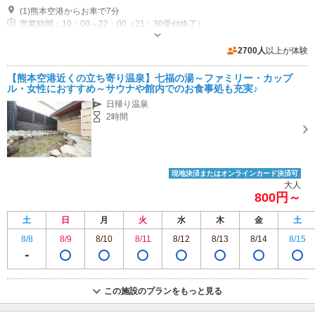
(1)熊本空港からお車で7分
営業時間：10：00～22：00（21：30受付終了）
専用駐車場あり（無料）140台
2700人
以上が体験
【熊本空港近くの立ち寄り温泉】七福の湯～ファミリー・カップ
ル・女性におすすめ～サウナや館内でのお食事処も充実♪
日帰り温泉
2時間
現地決済またはオンラインカード決済可
大人
800円～
土
日
月
火
水
木
金
土
8/8
8/9
8/10
8/11
8/12
8/13
8/14
8/15
この施設のプランをもっと見る