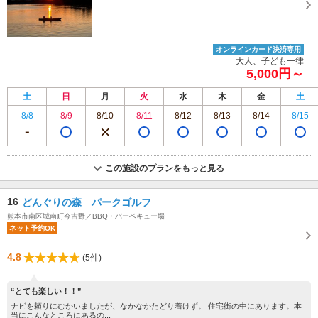
りかわ湖 サップ体験 時間 9:30～12:00 ★朝活ツアー 時間 6:15～7:30 ※開
催日の日の出時刻により変動します。 ★班蛇口湖カヤックツアー 午前の部
10:00～12:00、午後の部13:30～15:30
オンラインカード決済専用
大人、子ども一律
5,000円～
土
日
月
火
水
木
金
土
8/8
8/9
8/10
8/11
8/12
8/13
8/14
8/15
この施設のプランをもっと見る
16
どんぐりの森 パークゴルフ
熊本市南区城南町今吉野／BBQ・バーベキュー場
ネット予約OK
4.8
(5件)
“とても楽しい！！”
ナビを頼りにむかいましたが、なかなかたどり着けず。 住宅街の中にあります。本
当にこんなところにあるの...