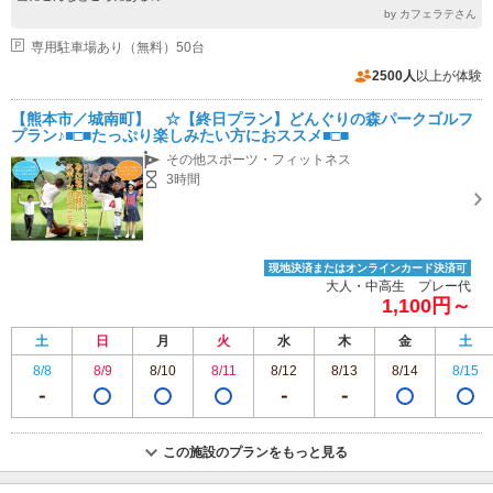
by カフェラテさん
専用駐車場あり（無料）50台
2500人
以上が体験
【熊本市／城南町】 ☆【終日プラン】どんぐりの森パークゴルフ
プラン♪■□■たっぷり楽しみたい方におススメ■□■
その他スポーツ・フィットネス
3時間
現地決済またはオンラインカード決済可
大人・中高生 プレー代
1,100円～
土
日
月
火
水
木
金
土
8/8
8/9
8/10
8/11
8/12
8/13
8/14
8/15
この施設のプランをもっと見る