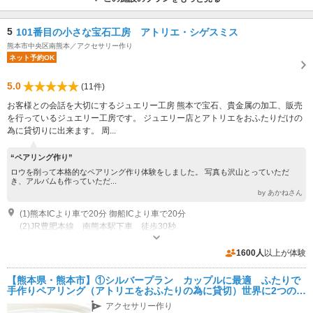
5
101番目の小さな宝石工房 アトリエ・シゲスミス
熊本市中央区南熊本／アクセサリー作り
ネット予約OK
5.0
(11件)
お客様との会話を大切にするジュエリー工房 熊本で宝石、貴金属の加工、販売
を行っているジュエリー工房です。 ジュエリー店とアトリエをおふたりだけの
為に貸切りに出来ます。 周...
“ペアリング作り”
ロウを削って本格的なペアリング作り体験をしました。 写真も沢山とっていただ
き、アルバムも作っていただ...
by あかねさん
(1)熊本ICより車で20分 御船ICより車で20分
(2)JR豊肥本線 南熊本駅下車 徒歩30秒
営業時間：10時～19時 休業日：火曜日
専用駐車場あり（無料）4台 店舗前に無料駐車場ございます。
1600人
以上が体験
【熊本県・熊本市】①シルバープラン カップルに最適 ふたりで
手作りペアリング（アトリエをおふたりの為に貸切）世界に2つのオ
リジナ指輪を手作り 旅行の思い出作りや記念日に
アクセサリー作り