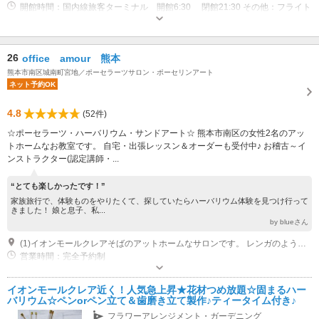
開館時間：国内線旅客ターミナル 開館6:30 閉館21:30 その他：フライト
スケジュール変更及び遅延便の発生等により開館時間及び閉館時間が変わる
場合があります ◆空港コロナ対策 施設内の換気は万全で消毒も徹底。ラ
ンプバスも消毒液を車内に噴射させ抗菌にしてから利用するようになってい
26
office amour 熊本
ます。 その他：出発案内 国内線旅客ターミナル チェックインカウンタ
ーで搭乗手続きを終え保安検査場(機内持ち込み手荷物検査）を通過し搭乗
熊本市南区城南町宮地／ポーセラーツサロン・ポーセリンアート
待合エリアで出発を待ちます。このエリアではここでしか買えない熊本土産
ネット予約OK
が豊富な品揃えです。 ランプバス乗車場がありこの場所から飛行機まで搭
乗するお客様を案内します。この乗車場ではくまもと無料wifiが利用可能。
4.8
(52件)
くまモンの看板が目印。 ◆搭乗口は5ヶ所 GATE１０１ GATE１０２のゲ
☆ポーセラーツ・ハーバリウム・サンドアート☆ 熊本市南区の女性2名のアッ
ートは直接機体へ搭乗。GATE１０３、GATE１０４、GATE１０５のゲート
トホームなお教室です。 自宅・出張レッスン＆オーダーも受付中♪ お稽古～イ
はランプバスで移動して搭乗。 その他：到着案内 阿蘇くまもと空港へ到
ンストラクター(認定講師・...
着し航空機から降り到着ゲートへ進みます。 すべての到着は国内線旅客タ
ーミナルビルの北東側にあり、手荷物を受け取りゲートを抜けると総合案内
“とても楽しかったです！”
所、宅配、レンタカーの受付カウンターが並んでいます。家族を迎えに来た
方、迎えに来た人々がここで待機します。
家族旅行で、体験ものをやりたくて、探していたらハーバリウム体験を見つけ行って
きました！ 娘と息子、私...
by blueさん
(1)イオンモールクレアそばのアットホームなサロンです。 レンガのようなタイル張りの一軒家です。ななめ前にパン屋さんがございます。 お気軽にご連絡くださいませ。
営業時間：完全予約制
イオンモールクレア近く！人気急上昇★花材つめ放題☆固まるハー
バリウム☆ペンorペン立て＆歯磨き立て製作♪ティータイム付き♪
フラワーアレンジメント・ガーデニング