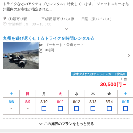
トライクなどのアクティブなレンタルに特化しています。 ジェットスキーは九
州圏内のお客様が指定された...
(1)最寄り駅 平成駅 最寄りバス停 田迎（東バイパス） 田迎（旧浜線） 友添（国道）
営業時間：9：00～18：00
専用駐車場あり（無料）2台 アスファルト舗装の駐車場です。
九州を遊び尽くせ！☆トライク９時間レンタル☆
ゴーカート・公道カート
9時間
現地決済またはオンラインカード決済可
１台
30,500円～
土
日
月
火
水
木
金
土
8/8
8/9
8/10
8/11
8/12
8/13
8/14
8/15
この施設のプランをもっと見る