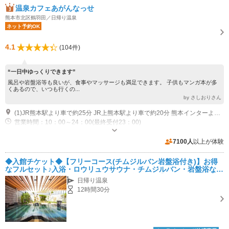
温泉カフェあがんなっせ
熊本市北区鶴羽田／日帰り温泉
ネット予約OK
4.1
(104件)
“一日中ゆっくりできます”
風呂や岩盤浴等も良いが、食事やマッサージも満足できます。 子供もマンガ本が多
くあるので、いつも行くの...
by さしおりさん
(1)JR熊本駅より車で約25分 JR上熊本駅より車で約20分 熊本インターより車で約20分 北熊本スマートインターチェンジより車で約10分
営業時間：10：00～24：00(最終受付23：00)
専用駐車場あり（無料）400台
7100人
以上が体験
◆入館チケット◆【フリーコース(チムジルバン岩盤浴付き)】お得
なフルセット♪入浴・ロウリュウサウナ・チムジルバン・岩盤浴など
利用可能♪♪タオル付き！手ぶら&お一人様OK◎【ファミリー・女
日帰り温泉
性・カップル】
12時間30分