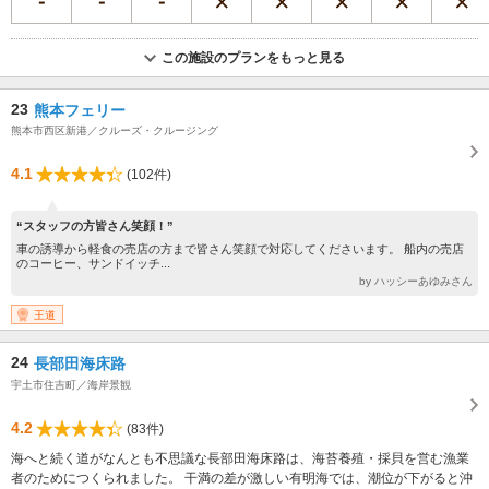
この施設のプランをもっと見る
23
熊本フェリー
熊本市西区新港／クルーズ・クルージング
4.1
(102件)
“スタッフの方皆さん笑顔！”
車の誘導から軽食の売店の方まで皆さん笑顔で対応してくださいます。 船内の売店
のコーヒー、サンドイッチ...
by ハッシーあゆみさん
王道
24
長部田海床路
宇土市住吉町／海岸景観
4.2
(83件)
海へと続く道がなんとも不思議な長部田海床路は、海苔養殖・採貝を営む漁業
者のためにつくられました。 干満の差が激しい有明海では、潮位が下がると沖