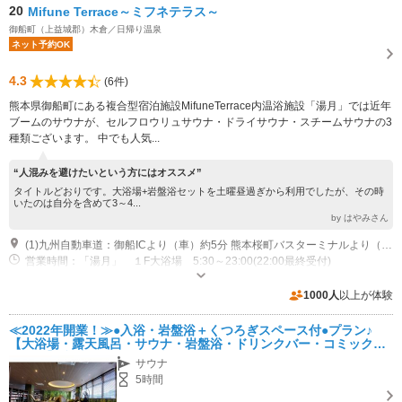
20
Mifune Terrace～ミフネテラス～
御船町（上益城郡）木倉／日帰り温泉
ネット予約OK
4.3
(6件)
熊本県御船町にある複合型宿泊施設MifuneTerrace内温浴施設「湯月」では近年
ブームのサウナが、セルフロウリュサウナ・ドライサウナ・スチームサウナの3
種類ございます。 中でも人気...
“人混みを避けたいという方にはオススメ”
タイトルどおりです。大浴場+岩盤浴セットを土曜昼過ぎから利用でしたが、その時
いたのは自分を含めて3～4...
by はやみさん
(1)九州自動車道：御船ICより（車）約5分 熊本桜町バスターミナルより（バス）約55分
営業時間：「湯月」 １F大浴場 5:30～23:00(22:00最終受付)
２Fくつろぎスペース 10:00～23:00(22:00最終受付) 定休日
無し(メンテナンスより一部営業時間変更する可能性あり) 「葉っぱカフ
専用駐車場あり（無料）160台 施設正面に専用駐車場がございます。
1000人
以上が体験
ェ」 モーニング 6:30～9:30(9:00LO) ランチ 11:00～
15:30(15:00LO) 定休日 月・木曜日 「居酒屋 大勢」
≪2022年開業！≫●入浴・岩盤浴＋くつろぎスペース付●プラン♪
18:30～23:00(22:00LO) 定休日 日曜日
【大浴場・露天風呂・サウナ・岩盤浴・ドリンクバー・コミック読
み放題】(熊本)(日帰り)(観光)
サウナ
5時間