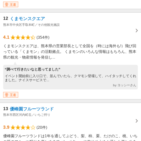
園）、12月30日～1月1日
王道
12
くまモンスクエア
熊本市中央区手取本町／その他観光施設
4.1
(354件)
くまモンスクエアは、熊本県の営業部長として全国を（時には海外も!）飛び回
っている「くまモン」の活動拠点。 くまモンのいろんな情報はもちろん、熊本
県の観光・物産情報を発信し...
“調べて行きたいなと思ってました”
イベント開始前に入り口で、並んでいたら、クマモン登場して、ハイタッチしてくれ
ました。ナイスサービスで...
by ヨッシーさん
王道
13
優峰園フルーツランド
熊本市西区河内町岳／いちご狩り
3.9
(20件)
優峰園フルーツランドは1年を通してぶどう、梨、柿、栗、たけのこ、桃、いち