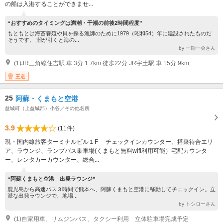
の船は入港することができませ...
“おすすめのタイミングは満潮・干潮の前後2時間程度”
もともとは海苔養殖や貝を採る漁師のために1979（昭和54）年に建設されたものだ
そうです。 潮が引くと海の...
by 一期一会さん
(1)JR三角線住吉駅 車 3分 1.7km 徒歩22分 JR宇土駅 車 15分 9km
王道
25
阿蘇・くまもと空港
益城町（上益城郡）小谷／その他名所
3.9
(11件)
現・国内線旅客ターミナルビル１F チェックインカウンター、搭乗待合エリ
ア、ラウンジ、ランプバス乗車場(くまもと無料wifi利用可能）宅配カウンタ
ー、レンタカーカウンター、総合...
“阿蘇くまもと空港 出発ラウンジ”
鹿児島から高速バス３時間で熊本へ、阿蘇くまもと空港に移動してチェックイン。立
派な出発ラウンジで、地場...
by トシローさん
(1)自家用車、リムジンバス、タクシー利用 立体駐車場完成予定