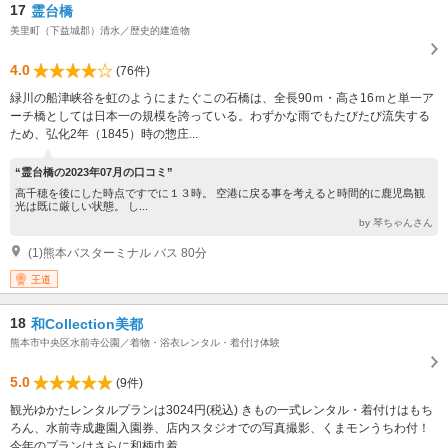
17
霊台橋
美里町（下益城郡）清水／歴史的建造物
4.0
(76件)
緑川の船津峡谷を虹のようにまたぐこの石橋は、全長90ｍ・高さ16ｍと単一ア
ーチ橋としては日本一の規模を誇っている。わずかな雨でもたびたび流失する
ため、弘化2年（1845）時の惣庄...
“霊台橋の2023年07月の口コミ”
高千穂を後にした時点ですでに１３時。 空港に戻る事を考えると時間的に鹿児島観
光は既に厳しい状態。 し...
by 琴ちゃんさん
(1)熊本バスターミナル バス 80分
王道
18
和Collection美都
熊本市中央区水前寺公園／着物・浴衣レンタル・着付け体験
5.0
(9件)
観光ゆかたレンタルプランは3024円(税込) きもの一式レンタル・着付けはもち
ろん、水前寺成趣園入園券、店内スタジオでの写真撮影、くまモンうちわ付！
今年のプランはさらに和柄巾着...