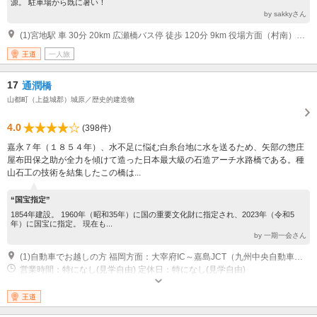
源。 駐車場から既に暑い！
by sakkyさん
(1)宮地駅 車 30分 20km 広瀬橋バス停 徒歩 120分 9km 役場方面（村南）ルートのみのため、徒歩の場合は約２時間の時間を要します。
王道
一人旅
17
通潤橋
山都町（上益城郡）城原／歴史的建造物
4.0
(398件)
嘉永７年（１８５４年）、水不足に悩む白糸台地に水を送るため、矢部の惣庄
屋布田保之助が全力を傾けて造った日本最大級の石造アーチ水路橋である。種
山石工の技術を結集したこの橋は...
“国宝指定”
1854年建設。 1960年（昭和35年）に国の重要文化財に指定され、2023年（令和5
年）に国宝に指定。 現在も...
by 一期一会さん
(1)自動車でお越しの方 福岡方面：大宰府IC～嘉島JCT（九州中央自動車道経由）～山都通潤橋IC（約1時間30分） 鹿児島方面：鹿児島IC～嘉島JCT（九州中央自動車道経由）～山都通潤橋IC（約2時間20分） 宮崎延岡方面：延岡JCT（九州中央自動車道経由）～国道218号（約1時間30分）
営業時間：特になし(見学自由) 定休日：特になし(見学自由)
王道