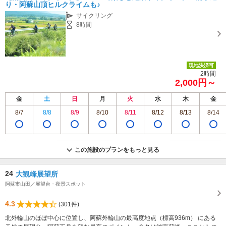
り・阿蘇山頂ヒルクライムも♪
サイクリング
8時間
現地決済可
2時間
2,000円～
金
土
日
月
火
水
木
金
8/7
8/8
8/9
8/10
8/11
8/12
8/13
8/14
この施設のプランをもっと見る
24
大観峰展望所
阿蘇市山田／展望台・夜景スポット
4.3
(301件)
北外輪山のほぼ中心に位置し、阿蘇外輪山の最高度地点（標高936m） にある