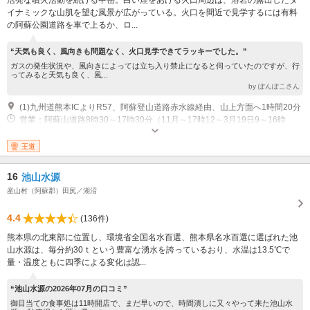
イナミックな山肌を望む風景が広がっている。火口を間近で見学するには有料
の阿蘇公園道路を車で上るか、ロ...
“天気も良く、風向きも問題なく、火口見学できてラッキーでした。”
ガスの発生状況や、風向きによっては立ち入り禁止になると伺っていたのですが、行
ってみると天気も良く、風...
by ぽんぽこさん
(1)九州道熊本ICよりR57、阿蘇登山道路赤水線経由、山上方面へ1時間20分
営業：阿蘇山道路8時30～17時30分（11月～17時12～3月19日9～16時
30） 休業：天候や火山活動の状況により規制あり※要確認 その他：年中無
休
王道
16
池山水源
産山村（阿蘇郡）田尻／湖沼
4.4
(136件)
熊本県の北東部に位置し、環境省全国名水百選、熊本県名水百選に選ばれた池
山水源は、毎分約30ｔという豊富な湧水を誇っているおり、水温は13.5℃で
量・温度ともに四季による変化は認...
“池山水源の2026年07月の口コミ”
御目当ての食事処は11時開店で、まだ早いので、時間潰しに又々やって来た池山水