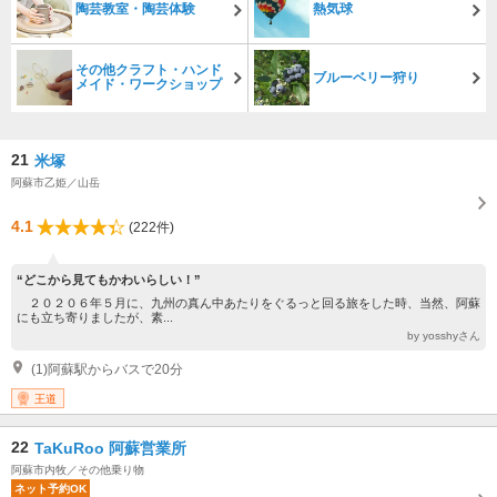
陶芸教室・陶芸体験
熱気球
その他クラフト・ハンド
ブルーベリー狩り
メイド・ワークショップ
21
米塚
阿蘇市乙姫／山岳
4.1
(222件)
“どこから見てもかわいらしい！”
２０２０６年５月に、九州の真ん中あたりをぐるっと回る旅をした時、当然、阿蘇
にも立ち寄りましたが、素...
by yosshyさん
(1)阿蘇駅からバスで20分
王道
22
TaKuRoo 阿蘇営業所
阿蘇市内牧／その他乗り物
ネット予約OK