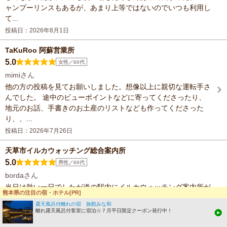
ャンプーリンスもあるが、あまり上等ではないのでいつも利用し
て...
投稿日：2026年8月1日
TaKuRoo 阿蘇営業所
5.0
女性／60代
mimiさん
他の方の投稿を見てお願いしました。想像以上に親切な運転手さ
んでした。 途中のビューポイントなどに寄ってくださったり、
地元のお話、手書きのお土産のリストなども作ってくださった
り、、...
投稿日：2026年7月26日
天草市イルカウォッチング総合案内所
5.0
男性／60代
bordaさん
当日は熱い一日でしたが道の駅内にイルカウォッチング案内所が
熊本県の注目の宿・ホテル[PR]
あり涼しい場内にて集合時間までお土産を見たりと早く着いても
露天風呂付離れの宿 旅館みな和
時間はつぶせますし案内所の方も的確に伝えて下さるので迷うこ
離れ露天風呂付客室に宿泊☆７月平日限定クーポン発行中！
とはあ...