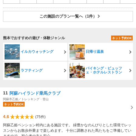
この施設のプラン一覧へ（1件）
熊本でおすすめの遊び・体験ジャンル
ネット予約OK
イルカウォッチング
日帰り温泉
バイキング・ビュッフ
ラフティング
ェ・ホテルレストラン
11
阿蘇ハイランド乗馬クラブ
阿蘇市乙姫／トレッキング・登山
ネット予約OK
4.6
(75件)
阿蘇乙姫ペンション村内にある施設です。 緑豊かなのんびりとした環境でレッ
スンからお散歩外乗まで楽しめます。 十分に調教された馬たちをご準備してい
ますので、初心者の方も安心...