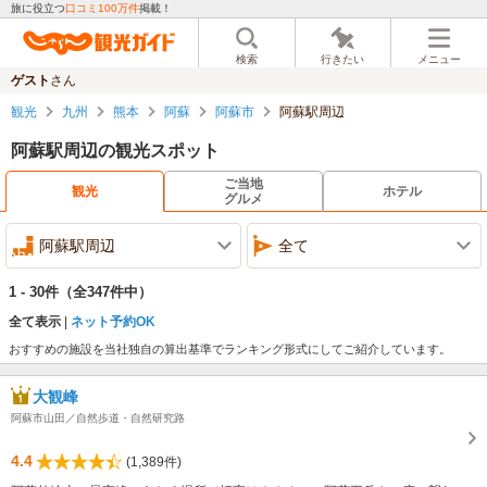
旅に役立つ
口コミ100万件
掲載！
検索
行きたい
メニュー
ゲスト
さん
観光
九州
熊本
阿蘇
阿蘇市
阿蘇駅周辺
阿蘇駅周辺の観光スポット
ご当地
観光
ホテル
グルメ
阿蘇駅周辺
全て
1 - 30件
（全347件中）
全て表示
ネット予約OK
おすすめの施設を当社独自の算出基準でランキング形式にしてご紹介しています。
大観峰
阿蘇市山田／自然歩道・自然研究路
4.4
(1,389件)