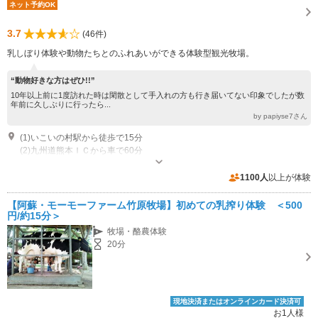
ネット予約OK
3.7
(46件)
乳しぼり体験や動物たちとのふれあいができる体験型観光牧場。
“動物好きな方はぜひ!!”
10年以上前に1度訪れた時は閑散として手入れの方も行き届いてない印象でしたが数
年前に久しぶりに行ったら...
by papiyse7さん
(1)いこいの村駅から徒歩で15分
(2)九州道熊本ＩＣから車で60分
営業：春・夏（4月～10月）→10:00～17:00 営業：秋・冬（11月～3月）
→10:00～16:30 1月、2月は冬季休業期間あり 休業日：毎週火曜日・水曜日
1100人
以上が体験
が定休日。レストランも同様。 1月、２月は、冬季休業期間
専用駐車場あり（無料）30台
【阿蘇・モーモーファーム竹原牧場】初めての乳搾り体験 ＜500
円/約15分＞
牧場・酪農体験
20分
現地決済またはオンラインカード決済可
お1人様