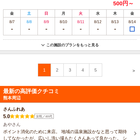
500円～
金
土
日
月
火
水
木
金
8/7
8/8
8/9
8/10
8/11
8/12
8/13
8/14
この施設のプランをもっと見る
1
2
3
4
5
＞
最新の高評価クチコミ
熊本周辺
さんふれあ
5.0
女性／40代
あやさん
ポイント消化のために来店。 地域の温泉施設かなと思って期待
してなかったが、広いし洗い場もたくさんあって良かった。 シ