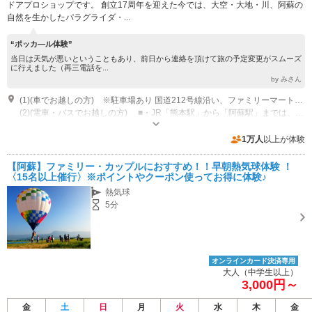
ドアプロショップです。 創立17周年を迎えた今では、大空・大地・川、阿蘇の
自然を生かしたパラグライダ・...
“ポッカ―ル体験”
当日は天気が悪いということもあり、前日から連絡を頂けて旅の予定変更がスムーズ
に行えました（再三電話を...
by みさん
(1)(車でお越しの方) ※駐車場あり 国道212号線沿い、ファミリーマート内牧店の隣にあります。（内牧交番の道路を挟んで向かい側） ■九州自動車道「熊本IC」から国道57号で約50分 ■熊本空港から国道57号で約50分 ■熊本港から国道57号で約90分 ■大分県別府港から国道212号 ■阿蘇やまなみハイウェイで約150分
(2)(電車・バスでお越しの方) ■・JR「熊本駅」から「阿蘇駅」までは、JRが運行しておりません。 バスをご利用ください。 ・JR「阿蘇駅」より バス・タクシー・車で 約１０分。 ※バスは、運行本数が少ないのでご注意ください。 ※わからない場合は、ご相談ください。
クローズ：【年末年始の営業について】 ２０２３年12月26日（水）通常通
り営業 12月2７日（木）～1月４日（金）午前まで 店休日 1月４日（金）
1万人
以上が体験
午後13時より営業 ※12月2６日17時以降のお申込みにつきましては1月４日
専用駐車場あり（無料）10台
の確認及び回答になりますので予めご了承くださいませ 営業時間：3月～10
【阿蘇】ファミリー・カップルにおすすめ！！早朝熱気球体験 ！
月 9:00～18:00 / 11月～2月 9:00～17:00 定休日：木曜日 ※祝日の場合は営
〈15名以上催行〉※ポイントやクーポン使ってお得に体験♪
業いたします。
熱気球
5分
オンラインカード決済専用
大人（中学生以上）
3,000円～
金
土
日
月
火
水
木
金