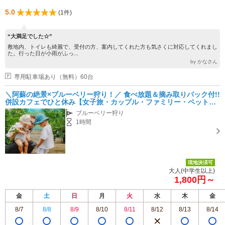
5.0
(1件)
“大満足でした☆”
敷地内、トイレも綺麗で、受付の方、案内してくれた方も気さくに対応してくれまし
た。行った日が小雨がふっ...
by かなさん
専用駐車場あり（無料）60台
＼阿蘇の絶景×ブルーベリー狩り！／ 食べ放題＆摘み取りパック付!!
併設カフェでひと休み【女子旅・カップル・ファミリー・ペットO
K】阿蘇ドライブ・阿蘇観光
ブルーベリー狩り
1時間
現地決済可
大人(中学生以上)
1,800円～
金
土
日
月
火
水
木
金
8/7
8/8
8/9
8/10
8/11
8/12
8/13
8/14