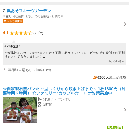
7
奥あそフルーツガーデン
高森町（阿蘇郡）野尻／その他果物・野菜狩り
ネット予約OK
4.1
(70件)
“ピザ体験”
ピザ体験をさせていただきました！丁寧に教えてくださり、ピザの待ち時間では薪割
りもさせてもらいました！...
by るいさん
専用駐車場あり（無料）6台
6200人
以上が体験
☆自家製石窯パン☆ ～型つくりから焼き上げまで～ 1枚1300円（所
要時間２時間） ☆ファミリー･カップル☆ コロナ対策実施中
洋菓子・パン作り
2時間
現地決済可