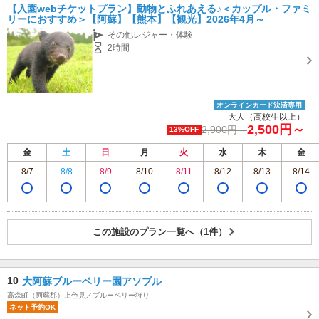
【入園webチケットプラン】動物とふれあえる♪＜カップル・ファミ
リーにおすすめ＞【阿蘇】【熊本】【観光】2026年4月～
その他レジャー・体験
2時間
オンラインカード決済専用
大人（高校生以上）
2,500円～
2,900円～
13%OFF
金
土
日
月
火
水
木
金
8/7
8/8
8/9
8/10
8/11
8/12
8/13
8/14
この施設のプラン一覧へ（1件）
10
大阿蘇ブルーベリー園アソブル
高森町（阿蘇郡）上色見／ブルーベリー狩り
ネット予約OK