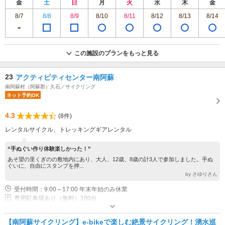
金
土
日
月
火
水
木
金
8/7
8/8
8/9
8/10
8/11
8/12
8/13
8/14
この施設のプランをもっと見る
23
アクティビティセンター南阿蘇
南阿蘇村（阿蘇郡）久石／サイクリング
ネット予約OK
4.3
(8件)
レンタルサイクル、トレッキングギアレンタル
“手ぬぐい作り体験楽しかった！”
あそ望の里くぎのの敷地内にあり、大人、12歳、8歳の計3人で参加しました。手ぬ
ぐいに、自由にスタンプを押...
by さゆりさん
受付時間：9:00～17:00 年末年始のみ休業
専用駐車場あり（無料）100台
【南阿蘇サイクリング】e-bikeで楽しむ絶景サイクリング！湧水巡