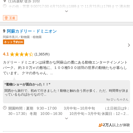
(1)高森駅 徒歩 10分
その他：営業 9:00?17:00 4月?10月は18時まで 11月?3月は17時まで 湧水館
は1６時まで 休館 湧水館は月曜日休館
王道
9
阿蘇カドリー・ドミニオン
阿蘇市黒川／動物園・植物園
ネット予約OK
4.1
(1,365件)
カドリー・ドミニオンは緑豊かな阿蘇山の麓にある動物エンターテインメント
パーク。 約３０万㎡の敷地に、１００種5００頭羽の世界の動物たちが暮らし
ています。 クマの赤ちゃん、...
“動物ショーが面白かった！！”
関西から旅行で、初めて行きました！動物と触れ合う所が多く、ただ、時間帯が決ま
っているものばかりなので...
by ひぃちゃさん
開園時間：夏期 9:30～17:00 3月中旬～10月中旬 （土日祝日は9：
30～17:30） 冬期 10:00～16:30 10月中旬～3月中旬 休園日：12～2月
の火・水曜日（冬休み期間・祝日を除く）
2万人
以上が体験