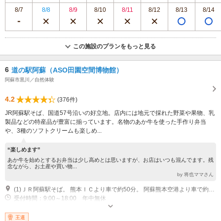
8/7
8/8
8/9
8/10
8/11
8/12
8/13
8/14
この施設のプランをもっと見る
6
道の駅阿蘇（ASO田園空間博物館）
阿蘇市黒川／自然体験
4.2
(376件)
JR阿蘇駅そば、国道57号沿いの好立地。店内には地元で採れた野菜や果物、乳
製品などの特産品が豊富に揃っています。名物のあか牛を使った手作り弁当
や、3種のソフトクリームも楽しめ...
“楽しめます”
あか牛を始めとするお弁当は少し高めとは思いますが、お店はいつも混んでます。残
念ながら、お土産や買い物...
by 将也ママさん
(1)ＪＲ阿蘇駅そば。 熊本ＩＣより車で約50分。 阿蘇熊本空港より車で約40分
受付時間：9:00～18:00 年中無休
専用駐車場あり（無料）164台
王道