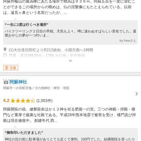
阿蘇外輪山の最高峰にあたる場所で標高は９３６ｍ。阿蘇五岳を一度に望むこ
とができるこの場所からの眺めは、仏の涅槃像にもたとえられている。以前
は、遠見ヶ鼻という名前だったが、...
“一生に1度は行くべき場所”
バイクツーリング２日目の早朝。天気も上々。噂に違わぬすばらしい景色でした。還
暦おやじの夢が一つ叶いま...
by hisaさん
(1)大分道日田ICよりR212経由、小国方面へ1時間
営業：茶店8時30分～17時 その他：年中無休
王道
阿蘇神社
阿蘇市一の宮町宮地／その他神社・神宮・寺院
4.2
(1,003件)
阿蘇開拓の祖、健磐龍命ほか１２神を祀る肥後一の宮。三つの神殿・拝殿・楼
門など重厚で厳粛な社殿である。平成28年熊本地震で被害を受け、楼門及び拝
殿は現在修復中。 創建年代 西...
“御朱印いただきました”
神社の目の前に駐車場がありとても近くて便利。100円でした。結構階段を登ったり