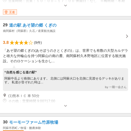
営業時間：営業：１０：００～１７：００ 休園日：なし ※梅雨期・冬期
は休園日あり（要問合せ）
王道
29
道の駅 あそ望の郷 くぎの
南阿蘇村（阿蘇郡）久石／産業観光施設
3.8
(9件)
「あそ望の郷くぎの(あそぼうのさとくぎの)」は、世界でも有数の大型カルデラ
と雄大な外輪山を持つ阿蘇山の南の麓、南阿蘇村久木野地区に位置する観光施
設。そのロケーションを生かし...
“自然を感じる道の駅”
阿蘇中岳より南側にあります。 北側には阿蘇火口を北側に見渡せるデッキがありま
す。 私達が音ぞれた時は...
by 一期一会さん
(1)熊本ＩＣ 車 50分
その他：営業時間 9:00?17:00
30
モーモーファーム竹原牧場
阿蘇市西町／牧場・酪農体験