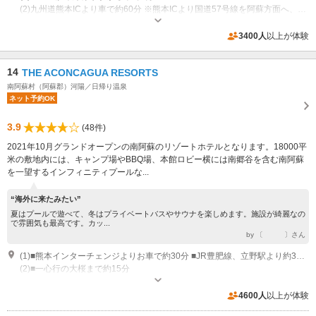
(2)九州道熊本ICより車で約60分 ※熊本ICより国道57号線を阿蘇方面へ、下野の交差点より北登山道へ
営業時間：2023年9月1日～2023年11月30日 秋の営業時間 元気の森 【平
日】10：00～17：00(受付終了16：30) 【土・日・祝】9：00～17：00(受
3400人
以上が体験
付終了16：30) 営業時間：2023年9月1日～2023年11月30日 秋の営業時間
専用駐車場あり（無料）3000台
ふれあい動物王国 10：00～17：00(受付終了16：30) 営業時間：2023年9
14
THE ACONCAGUA RESORTS
月1日～2023年11月30日 秋の営業時間 肉体年齢測定館 【平日】10：00～
17：00(受付終了16：00) 【土・日・祝】9：00～17：00(受付終了16：00)
南阿蘇村（阿蘇郡）河陽／日帰り温泉
ネット予約OK
3.9
(48件)
2021年10月グランドオープンの南阿蘇のリゾートホテルとなります。18000平
米の敷地内には、キャンプ場やBBQ場、本館ロビー横には南郷谷を含む南阿蘇
を一望するインフィニティプールな...
“海外に来たみたい”
夏はプールで遊べて、冬はプライベートバスやサウナを楽しめます。施設が綺麗なの
で雰囲気も最高です。カッ...
by 〔 〕さん
(1)■熊本インターチェンジよりお車で約30分 ■JR豊肥線、立野駅より約3分 ■熊本空港よりお車で約20分
(2)■一心行の大桜まで約15分
営業時間：■ご宿泊 チェックイン16時 チェックアウト12時 ■大浴場 10
時から23時（各種アメニティ、タオル類はご用意致しております） ■完全予
4600人
以上が体験
約制貸切風呂（全６室）（アメニティ類、タオル類ご用意致しております）
専用駐車場あり（無料）30台