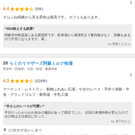
4.4
(5件)
そらふね桟橋から見る景色は最高です。 カフェもあります。
“SNS映えする絶景”
阿蘇市内牧温泉にある展望所です。駐車場から展望所まで案内板がなく、距離もある
ので不安になりますが、展...
by 怪物くんさん
28
らくのうマザーズ阿蘇ミルク牧場
西原村（阿蘇郡）河原／牧場・酪農体験
4.3
(528件)
マーケット・レストラン・動物ふれあい広場・やぎのレース・手作り体験・牛
舎・グランドゴルフ・乗馬場・牛乳工場
“羊さんのレースが可愛い”
平日だったからかお休みの施設があって残念でした。 次回の来場特典が貰えたので
次の時は土日祝日に行って...
by 美千代さん
(1)熊本空港から車で