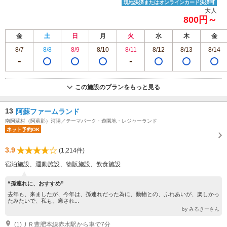
現地決済またはオンラインカード決済可
大人
800円～
金
土
日
月
火
水
木
金
8/7
8/8
8/9
8/10
8/11
8/12
8/13
8/14
この施設のプランをもっと見る
13
阿蘇ファームランド
南阿蘇村（阿蘇郡）河陽／テーマパーク・遊園地・レジャーランド
ネット予約OK
3.9
(1,214件)
宿泊施設、運動施設、物販施設、飲食施設
“孫連れに、おすすめ”
去年も、来ましたが、今年は、孫連れだった為に、動物との、ふれあいが、楽しかっ
たみたいで、私も、癒され...
by みるきーさん
(1)ＪＲ豊肥本線赤水駅から車で7分