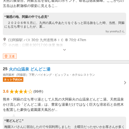
天然の展望台。阿蘇五岳を望む最高のポイント、命名は徳富蘇峰。ここからの
五岳はお釈迦様の寝姿に見えるこ...
“魅惑の地、阿蘇の中でも必見”
２０２０６年５月に、九州の真ん中あたりをぐるっと回る旅をした時、当然、阿蘇
にも立ち寄りましたが、素...
by yosshyさん
(1)阿蘇駅 バス 30分 九州道熊本ＩＣ 車 70分 47km
その他：公開 8:30?17:00 休業 無休
王道
25
火の山温泉 どんどこ湯
南阿蘇村（阿蘇郡）下野／バイキング・ビュッフェ・ホテルレストラン
ネット予約OK
3.6
(99件)
熊本・阿蘇の立ち寄り湯として人気の大阿蘇火の山温泉どんどこ湯。天然温泉
かけ流しの「どんどこ湯」は、豊富な湯量だけではなく巨大な溶岩石と自然木
を配置した豪快な庭園露天風呂が...
“初どんどこ”
梅園スパさんに宿泊したので今回利用しました 土曜日だったせいかお客さんが多く