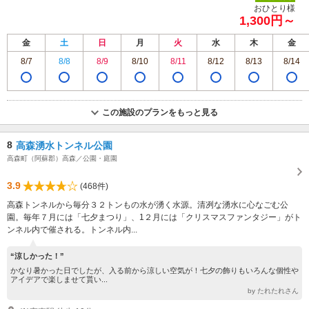
おひとり様
1,300円～
金
土
日
月
火
水
木
金
8/7
8/8
8/9
8/10
8/11
8/12
8/13
8/14
この施設のプランをもっと見る
8
高森湧水トンネル公園
高森町（阿蘇郡）高森／公園・庭園
3.9
(468件)
高森トンネルから毎分３２トンもの水が湧く水源。清冽な湧水に心なごむ公
園。毎年７月には「七夕まつり」、1２月には「クリスマスファンタジー」がト
ンネル内で催される。トンネル内...
“涼しかった！”
かなり暑かった日でしたが、入る前から涼しい空気が！七夕の飾りもいろんな個性や
アイデアで楽しませて貰い...
by たれたれさん