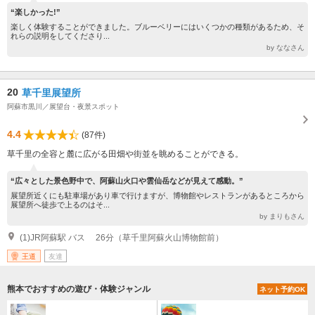
“楽しかった!”
楽しく体験することができました。ブルーベリーにはいくつかの種類があるため、そ
れらの説明をしてくださり...
by ななさん
20
草千里展望所
阿蘇市黒川／展望台・夜景スポット
4.4
(87件)
草千里の全容と麓に広がる田畑や街並を眺めることができる。
“広々とした景色野中で、阿蘇山火口や雲仙岳などが見えて感動。”
展望所近くにも駐車場があり車で行けますが、博物館やレストランがあるところから
展望所へ徒歩で上るのはそ...
by まりもさん
(1)JR阿蘇駅 バス 26分（草千里阿蘇火山博物館前）
王道
友達
熊本でおすすめの遊び・体験ジャンル
ネット予約OK