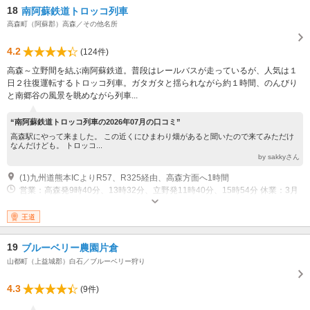
18
南阿蘇鉄道トロッコ列車
高森町（阿蘇郡）高森／その他名所
4.2
(124件)
高森～立野間を結ぶ南阿蘇鉄道。普段はレールバスが走っているが、人気は１
日２往復運転するトロッコ列車。ガタガタと揺られながら約１時間、のんびり
と南郷谷の風景を眺めながら列車...
“南阿蘇鉄道トロッコ列車の2026年07月の口コミ”
高森駅にやって来ました。 この近くにひまわり畑があると聞いたので来てみただけ
なんだけども。 トロッコ...
by sakkyさん
(1)九州道熊本ICよりR57、R325経由、高森方面へ1時間
営業：高森発9時40分、13時32分、立野発11時40分、15時54分 休業：3月
第4土曜～11月第1日曜の土日祝と春夏休みのみ運行
王道
19
ブルーベリー農園片倉
山都町（上益城郡）白石／ブルーベリー狩り
4.3
(9件)