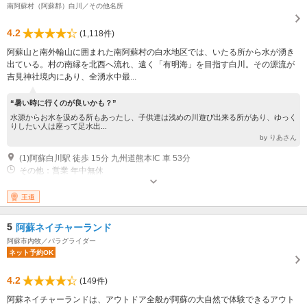
南阿蘇村（阿蘇郡）白川／その他名所
4.2
(1,118件)
阿蘇山と南外輪山に囲まれた南阿蘇村の白水地区では、いたる所から水が湧き
出ている。村の南縁を北西へ流れ、遠く「有明海」を目指す白川。その源流が
吉見神社境内にあり、全湧水中最...
“暑い時に行くのが良いかも？”
水源からお水を汲める所もあったし、子供達は浅めの川遊び出来る所があり、ゆっく
りしたい人は座って足水出...
by りあさん
(1)阿蘇白川駅 徒歩 15分 九州道熊本IC 車 53分
その他：営業 年中無休
王道
5
阿蘇ネイチャーランド
阿蘇市内牧／パラグライダー
ネット予約OK
4.2
(149件)
阿蘇ネイチャーランドは、アウトドア全般が阿蘇の大自然で体験できるアウト