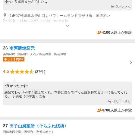
ゆっくり出来ませんでした...
by ラパンさん
(1)R57号線赤水登山口よりファームランド曲がり角、国道沿い
営業：11時～22時 その他：年中無休
専用駐車場あり（無料）150台
4100人
以上が体験
26
南阿蘇焼窯元
南阿蘇村（阿蘇郡）久石／陶芸教室・陶芸体験
ネット予約OK
4.5
(37件)
“良かったです”
練習でわかりやすく教えてくれ、本番は自分で作った感を持てるように任せてくれ
る。 子供達（小学生）にも...
by ばんぶーさん
4700人
以上が体験
27
田子山展望所〈そらふね桟橋〉
阿蘇市西小園／展望台・夜景スポット