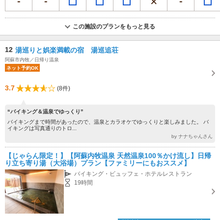
この施設のプランをもっと見る
12
湯巡りと娯楽満載の宿 湯巡追荘
阿蘇市内牧／日帰り温泉
ネット予約OK
3.7
(8件)
“バイキング＆温泉でゆっくり”
バイキングまで時間があったので、温泉とカラオケでゆっくりと楽しみました。 バ
イキングは写真通りのトロ...
by ナナちゃんさん
【じゃらん限定！】【阿蘇内牧温泉 天然温泉100％かけ流し】日帰
り立ち寄り湯（大浴場）プラン【ファミリーにもおススメ】
バイキング・ビュッフェ・ホテルレストラン
19時間