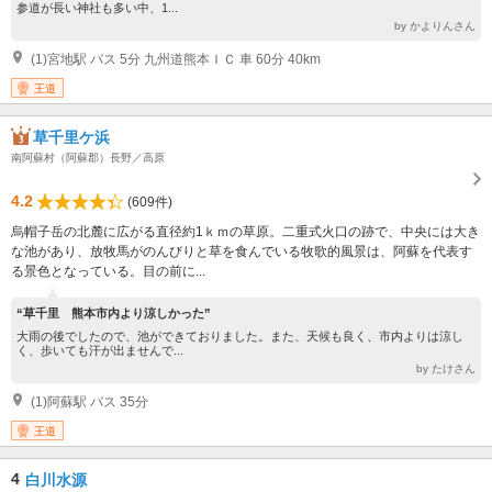
参道が長い神社も多い中、1...
by かよりんさん
(1)宮地駅 バス 5分 九州道熊本ＩＣ 車 60分 40km
王道
草千里ケ浜
南阿蘇村（阿蘇郡）長野／高原
4.2
(609件)
烏帽子岳の北麓に広がる直径約1ｋｍの草原。二重式火口の跡で、中央には大き
な池があり、放牧馬がのんびりと草を食んでいる牧歌的風景は、阿蘇を代表す
る景色となっている。目の前に...
“草千里 熊本市内より涼しかった”
大雨の後でしたので、池ができておりました。また、天候も良く、市内よりは涼し
く、歩いても汗が出ませんで...
by たけさん
(1)阿蘇駅 バス 35分
王道
4
白川水源