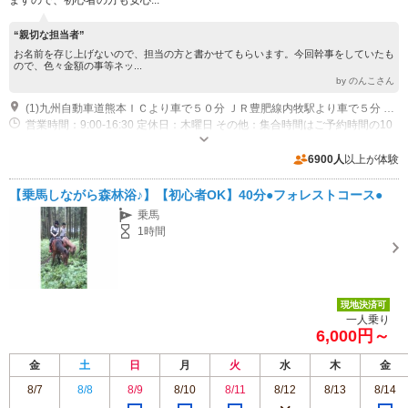
“親切な担当者”
お名前を存じ上げないので、担当の方と書かせてもらいます。今回幹事をしていたも
ので、色々金額の事等ネッ...
by のんこさん
(1)九州自動車道熊本ＩＣより車で５０分 ＪＲ豊肥線内牧駅より車で５分 国道５７号線より乙姫ペンション村方向へ直進８００メートル Google Mapにて【阿蘇ハイランド乗馬クラブ】と入力検索の上お越しいただきますようお願いします。 ※住所で検索するとお隣のゴルフ場に行ってしまいます。
営業時間：9:00-16:30 定休日：木曜日 その他：集合時間はご予約時間の10
分前です。
専用駐車場あり（無料）10台
6900人
以上が体験
【乗馬しながら森林浴♪】【初心者OK】40分●フォレストコース●
乗馬
1時間
現地決済可
一人乗り
6,000円～
金
土
日
月
火
水
木
金
8/7
8/8
8/9
8/10
8/11
8/12
8/13
8/14