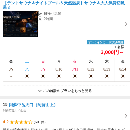
■ランチ 12時から14時30分（ラストオーダー14時） ■夕食 18時から20
【テントサウナ＆ナイトプール＆天然温泉】サウナ＆大人気貸切風
時（ラストオーダー19時30分）
呂☆
日帰り温泉
2時間
オンラインカード決済専用
１名様
3,000円～
金
土
日
月
火
水
木
金
8/7
8/8
8/9
8/10
8/11
8/12
8/13
8/14
この施設のプランをもっと見る
15
阿蘇中岳火口（阿蘇山上）
阿蘇市黒川／山岳
4.2
(691件)
活発な噴火活動を続ける中岳。白い煙をあげる火口周辺は、溶岩の露出したダ