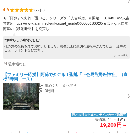
4.9
(27件)
★「阿蘇」で好評『選べる』シリーズを「人吉球磨」も開始！ ★TaKuRoo人吉
営業所 https://www.jalan.net/kankou/spt_guide000000186026/★広大な大自然
阿蘇の【移動時間】を充実し...
“素晴らしい時間でした”
他の方の投稿を見てお願いしました。想像以上に親切な運転手さんでした。 途中の
ビューポイントなどに寄っ...
by mimiさん
駐車場なし
【ファミリー応援】阿蘇でタクる！聖地「上色見熊野座神社」（直
行3時間コース）
町めぐり・食べ歩き
3時間
現地決済またはオンラインカード決済可
普通車（１～４名）
19,200円～