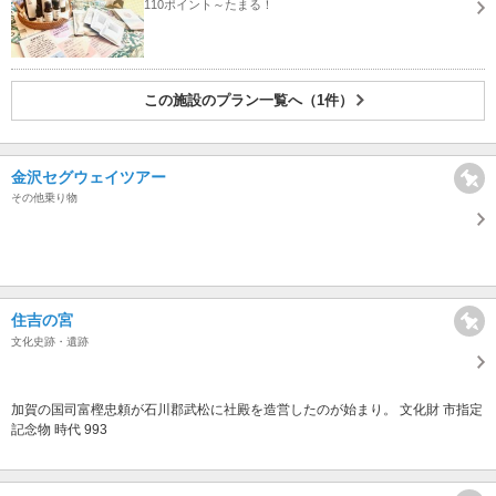
110ポイント～たまる！
この施設のプラン一覧へ（1件）
金沢セグウェイツアー
その他乗り物
住吉の宮
文化史跡・遺跡
加賀の国司富樫忠頼が石川郡武松に社殿を造営したのが始まり。 文化財 市指定
記念物 時代 993