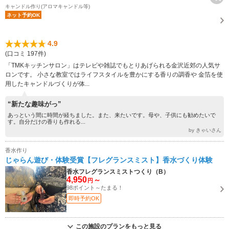
キャンドル作り(アロマキャンドル等)
ネット予約OK
4.9
(口コミ 197件)
「TMKキッチンサロン」はテレビや雑誌でもとりあげられる金沢近郊の人気サ
ロンです。 小さな教室ではライフスタイルを豊かにする香りの調香や 金箔を使
用したキャンドルづくりが体...
“新たな趣味がっ”
あっという間に時間が経ちました。また、来たいです。母や、子供にも勧めたいで
す。自分だけの香りも作れる...
by きゃいさん
香水作り
じゃらん遊び・体験受賞【フレグランスミスト】香水づくり体験
香水フレグランスミストつくり（B）
4,950
～
円
98ポイント～たまる！
即時予約OK
この施設のプランをもっと見る