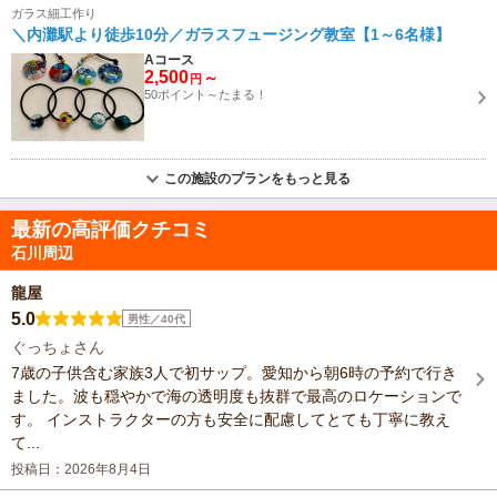
ガラス細工作り
＼内灘駅より徒歩10分／ガラスフュージング教室【1～6名様】
Aコース
2,500
～
円
50ポイント～たまる！
この施設のプランをもっと見る
最新の高評価クチコミ
石川周辺
龍屋
5.0
男性／40代
ぐっちょさん
7歳の子供含む家族3人で初サップ。愛知から朝6時の予約で行き
ました。波も穏やかで海の透明度も抜群で最高のロケーションで
す。 インストラクターの方も安全に配慮してとても丁寧に教え
て...
投稿日：2026年8月4日