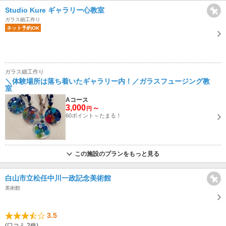
Studio Kure ギャラリー心教室
ガラス細工作り
ネット予約OK
ガラス細工作り
＼体験場所は落ち着いたギャラリー内！／ガラスフュージング教
室
Aコース
3,000
～
円
60ポイント～たまる！
この施設のプランをもっと見る
白山市立松任中川一政記念美術館
美術館
3.5
(口コミ 2件)