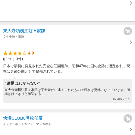
東大寺領横江荘々家跡
文化史跡・遺跡
4.0
(口コミ 3件)
日本で最初に発見された完全な荘園遺跡。昭和47年に国の史跡に指定され，現
在は史跡公園として整備されている。
“遺構はわからない”
東大寺領横江荘々家跡は平安時代に建てられたもので現在は更地になっています。遺
構ははっきりと確認するこ...
by ao10さん
快活CLUB8号松任店
インターネットカフェ・マンガ喫茶