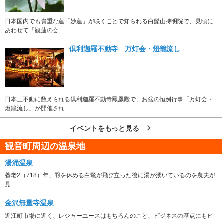
日本国内でも貴重な蓮「妙蓮」が咲くことで知られる白髭山持明院で、見頃に
あわせて「観蓮の会 ...
倶利迦羅不動寺 万灯会・燈籠流し
日本三不動に数えられる倶利迦羅不動寺鳳凰殿で、お盆の恒例行事「万灯会・
燈籠流し」が開催され...
イベントをもっと見る
観音町周辺の温泉地
湯涌温泉
養老2（718）年、羽を休める白鷺が飛び立った後に湯が湧いているのを農夫が
見...
金沢無量寺温泉
近江町市場に近く、レジャーユースはもちろんのこと、ビジネスの基点にもピ