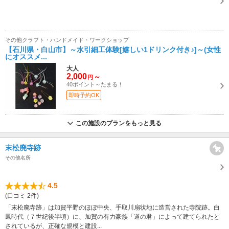
その他クラフト・ハンドメイド・ワークショップ
【石川県・白山市】～水引細工体験[嬉しい1ドリンク付き♪]～(女性
にオススメ...
大人
2,000
～
円
40ポイント～たまる！
即時予約OK
この施設のプランをもっと見る
末松廃寺跡
その他名所
4.5
(口コミ 2件)
「末松廃寺跡」は加賀平野のほぼ中央、手取川扇状地に造営された寺院跡。白
鳳時代（７世紀後半頃）に、加賀の有力豪族「道の君」によって建てられたと
されているが、正確な規模と建設...