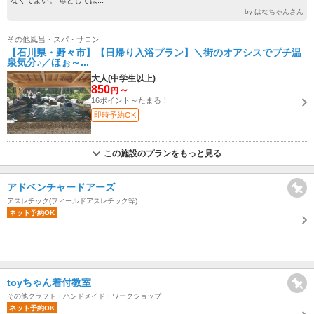
なくてよい。 母としては...
by はなちゃんさん
その他風呂・スパ・サロン
【石川県・野々市】【日帰り入浴プラン】＼街のオアシスでプチ温
泉気分♪／ほぉ～...
大人(中学生以上)
850
～
円
16ポイント～たまる！
即時予約OK
この施設のプランをもっと見る
アドベンチャードアーズ
アスレチック(フィールドアスレチック等)
ネット予約OK
toyちゃん着付教室
その他クラフト・ハンドメイド・ワークショップ
ネット予約OK