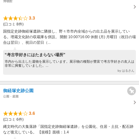
博物館
3.3
(口コミ 8件)
国指定史跡御経塚遺跡に隣接し、野々市市内全域からの出土品を展示してい
る。埋蔵文化財の収蔵庫を併設。 開館 10:00?16:00 休館 (月) 月曜日（祝日の場
合は翌日）、祝日の翌日（...
“考古学好きにはたまらない場所”
市内から出土した遺物を展示しています。展示物の種類が豊富で考古学好きの友人は
非常に興奮していました。...
by はるさん
御経塚史跡公園
公園・庭園
3.6
(口コミ 6件)
縄文時代の大集落跡「国指定史跡御経塚遺跡」を公園化、住居・土抗・配石跡
など復元している。 【規模】面積：1.4