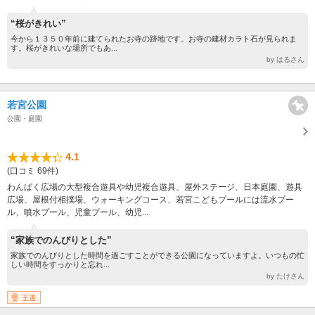
“桜がきれい”
今から１３５０年前に建てられたお寺の跡地です。お寺の建材カラト石が見られま
す。桜がきれいな場所でもあ...
by はるさん
若宮公園
公園・庭園
4.1
(口コミ 69件)
わんぱく広場の大型複合遊具や幼児複合遊具、屋外ステージ、日本庭園、遊具
広場、屋根付相撲場、ウォーキングコース、若宮こどもプールには流水プー
ル、噴水プール、児童プール、幼児...
“家族でのんびりとした”
家族でのんびりとした時間を過ごすことができる公園になっていますよ。いつもの忙
しい時間をすっかりと忘れ...
by たけさん
王道