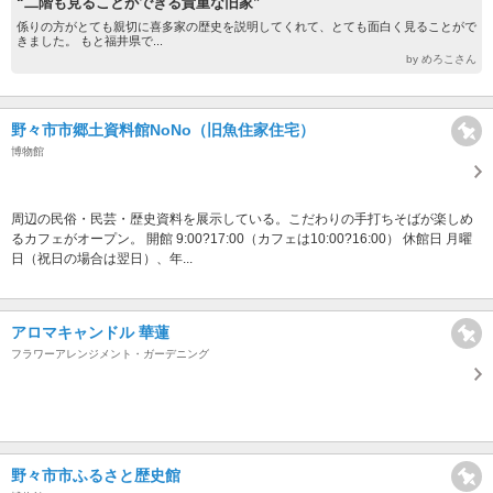
“二階も見ることができる貴重な旧家”
係りの方がとても親切に喜多家の歴史を説明してくれて、とても面白く見ることがで
きました。 もと福井県で...
by めろこさん
野々市市郷土資料館NoNo（旧魚住家住宅）
博物館
周辺の民俗・民芸・歴史資料を展示している。こだわりの手打ちそばが楽しめ
るカフェがオープン。 開館 9:00?17:00（カフェは10:00?16:00） 休館日 月曜
日（祝日の場合は翌日）、年...
アロマキャンドル 華蓮
フラワーアレンジメント・ガーデニング
野々市市ふるさと歴史館