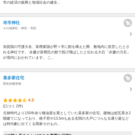
市の経済の振興と地域社会の健全...
布市神社
その他神社・神宮・寺院
加賀国の守護大名、富樫家国が野々市に館を構えた際、敷地内に造営したとさ
れる神社です。 弁慶が富樫氏の館で投げ飛ばしたと伝わる大石「弁慶の力石」
が境内におかれています。 こ...
喜多家住宅
歴史的建造物
4.5
(口コミ 2件)
元禄時代より150年余り種油屋を業としていた喜多家の住宅。建物は総瓦葺き2
階建てになっており、格子窓や13.5mもある玄関の大戸につらなる通り庭など
は時代劇に出てくる商家そのもの...