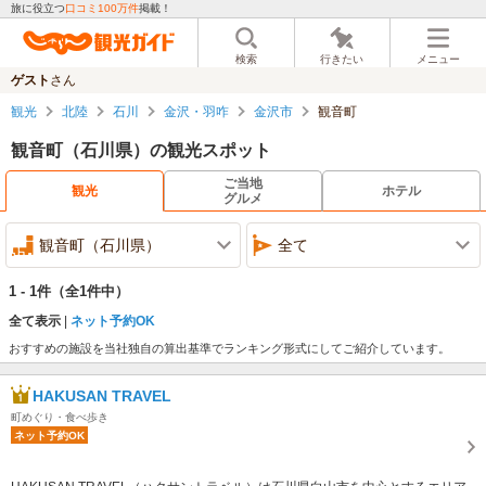
旅に役立つ
口コミ100万件
掲載！
検索
行きたい
メニュー
ゲスト
さん
観光
北陸
石川
金沢・羽咋
金沢市
観音町
観音町（石川県）の観光スポット
ご当地
観光
ホテル
グルメ
観音町（石川県）
全て
1 - 1件
（全1件中）
全て表示
ネット予約OK
おすすめの施設を当社独自の算出基準でランキング形式にしてご紹介しています。
HAKUSAN TRAVEL
町めぐり・食べ歩き
ネット予約OK