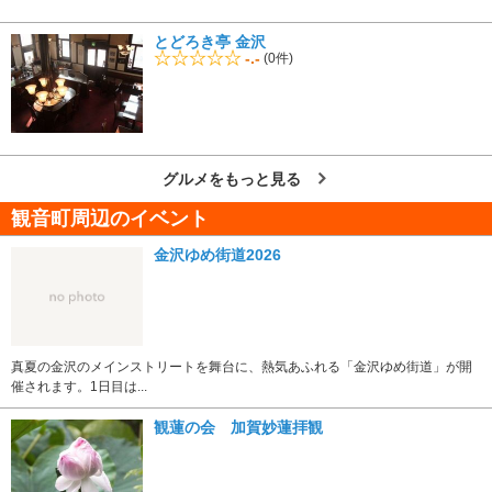
とどろき亭 金沢
-.-
(0件)
グルメをもっと見る
観音町周辺のイベント
金沢ゆめ街道2026
真夏の金沢のメインストリートを舞台に、熱気あふれる「金沢ゆめ街道」が開
催されます。1日目は...
観蓮の会 加賀妙蓮拝観