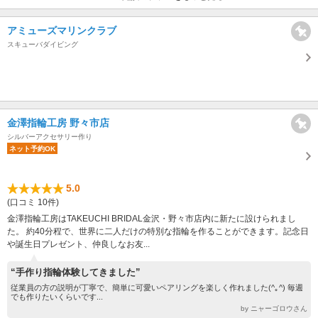
アミューズマリンクラブ
スキューバダイビング
金澤指輪工房 野々市店
シルバーアクセサリー作り
ネット予約OK
5.0
(口コミ 10件)
金澤指輪工房はTAKEUCHI BRIDAL金沢・野々市店内に新たに設けられまし
た。 約40分程で、世界に二人だけの特別な指輪を作ることができます。記念日
や誕生日プレゼント、仲良しなお友...
“手作り指輪体験してきました”
従業員の方の説明が丁寧で、簡単に可愛いペアリングを楽しく作れました(^｡^) 毎週
でも作りたいくらいです...
by ニャーゴロウさん