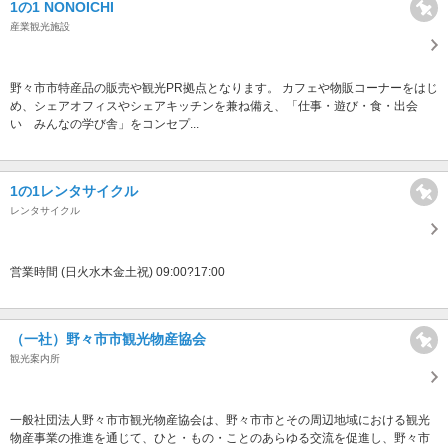
1の1 NONOICHI
産業観光施設
野々市市特産品の販売や観光PR拠点となります。 カフェや物販コーナーをはじ
め、シェアオフィスやシェアキッチンを兼ね備え、「仕事・遊び・食・出会
い みんなの学び舎」をコンセプ...
1の1レンタサイクル
レンタサイクル
営業時間 (日火水木金土祝) 09:00?17:00
（一社）野々市市観光物産協会
観光案内所
一般社団法人野々市市観光物産協会は、野々市市とその周辺地域における観光
物産事業の推進を通じて、ひと・もの・ことのあらゆる交流を促進し、野々市