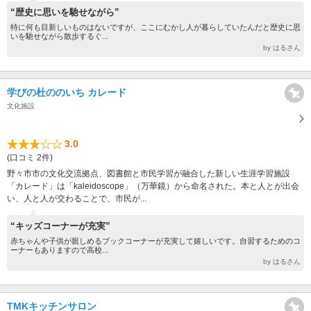
“歴史に思いを馳せながら”
特に何も目新しいものはないですが、ここにむかし人が暮らしていたんだと歴史に思
いを馳せながら散歩するぐ...
by はるさん
学びの杜ののいち カレード
文化施設
3.0
(口コミ 2件)
野々市市の文化交流拠点、図書館と市民学習が融合した新しい生涯学習施設
「カレード」は「kaleidoscope」（万華鏡）から命名された。本と人とが出会
い、人と人が交わることで、市民が...
“キッズコーナーが充実”
赤ちゃんや子供が親しめるブックコーナーが充実して嬉しいです。自習するためのコ
ーナーもありますので高校...
by はるさん
TMKキッチンサロン