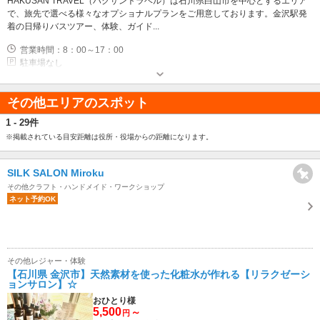
HAKUSAN TRAVEL（ハクサントラベル）は石川県白山市を中心とするエリア
で、旅先で選べる様々なオプショナルプランをご用意しております。金沢駅発
着の日帰りバスツアー、体験、ガイド...
営業時間：8：00～17：00
駐車場なし
その他エリアのスポット
1 - 29件
※掲載されている目安距離は役所・役場からの距離になります。
SILK SALON Miroku
その他クラフト・ハンドメイド・ワークショップ
ネット予約OK
その他レジャー・体験
【石川県 金沢市】天然素材を使った化粧水が作れる【リラクゼーシ
ョンサロン】☆
おひとり様
5,500
～
円