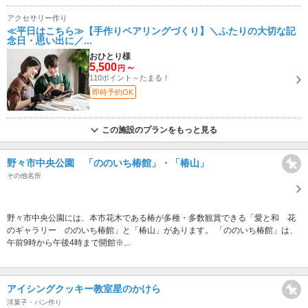
アクセサリー作り
≪平日はこちら≫【手作りペアリングづくり】＼ふたりの大切な記
念日・思い出に／...
おひとり様
5,500
～
円
110ポイント～たまる！
即時予約OK
この施設のプランをもっと見る
野々市中央公園 「ののいち椿館」・「椿山」
その他名所
野々市中央公園には、本市花木である椿が多種・多数観賞できる「愛と和 花
のギャラリー ののいち椿館」と「椿山」があります。 「ののいち椿館」は、
午前9時から午後4時まで開館※...
アイシングクッキー教室星のかけら
洋菓子・パン作り