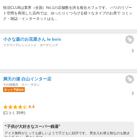
快活CLUBは業界（全国）No.1の店舗数を誇る複合カフェです。 バリのリゾー
ト空間を再現した店内では、ゆったりくつろげる様々なタイプのお席で コミッ
ク・雑誌・インターネットはも...
小さな森のお花屋さん le bois
フラワーアレンジメント・ガーデニング
満天の湯 白山インター店
その他風呂・スパ・サロン
ネット予約OK
4.4
(口コミ 35件)
“子供が大好きなスーパー銭湯”
アイス無料がとっても嬉しいようで子どもに好評です。 男女入れ替え制なのも飽き