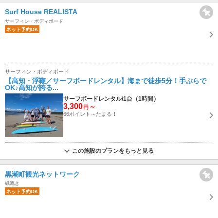
Surf House REALISTA
サーフィン・ボディボード
ネット予約OK
サーフィン・ボディボード
【高知・浮鞭／サーフボードレンタル】海まで徒歩5分！手ぶらで
OK♪高知が誇る...
サーフボードレンタル/1台（1時間）
3,300
～
円
66ポイント～たまる！
この施設のプランをもっと見る
黒潮町観光ネットワーク
紙漉き
ネット予約OK