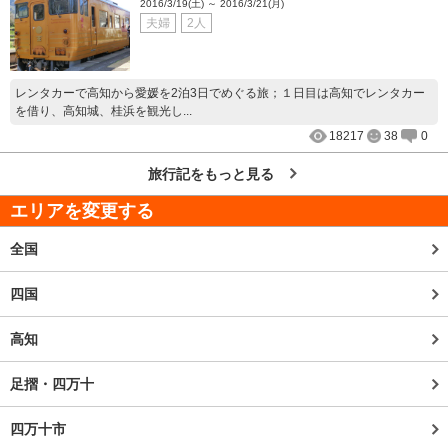
2016/3/19(土) ～ 2016/3/21(月)
夫婦
2人
レンタカーで高知から愛媛を2泊3日でめぐる旅；１日目は高知でレンタカー
を借り、高知城、桂浜を観光し...
18217
38
0
旅行記をもっと見る
エリアを変更する
全国
四国
高知
足摺・四万十
四万十市