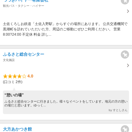
つづきハイヤー有限会社
観光バス・タクシー・ハイヤー
土佐くろしお鉄道「土佐入野駅」からすぐの場所にあります。 公共交通機関で
黒潮町を訪れていただいた方、周辺のご移動にぜひご利用ください。 営業
8:00?24:00 不定休 料金 詳し...
ふるさと総合センター
文化施設
4.0
(口コミ 2件)
“憩いの場”
ふるさと総合センターに行きました。様々なイベントをしています。地元の方の憩い
の場だと思います。ゆっく...
by すとしさん
大方あかつき館