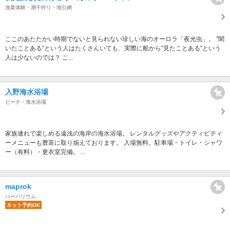
漁業体験・潮干狩り・地引網
ここのあたたかい時期でないと見られない珍しい海のオーロラ「夜光虫」。 ”聞
いたことある”という人はたくさんいても、実際に船から”見たことある”という
人は少ないのでは？ こ...
入野海水浴場
ビーチ・海水浴場
家族連れで楽しめる遠浅の海岸の海水浴場。 レンタルグッズやアクティビティ
ーメニューも豊富に取り揃えております。 入場無料。駐車場・トイレ・シャワ
ー（有料）・更衣室完備。 ...
maprok
ハーバリウム
ネット予約OK