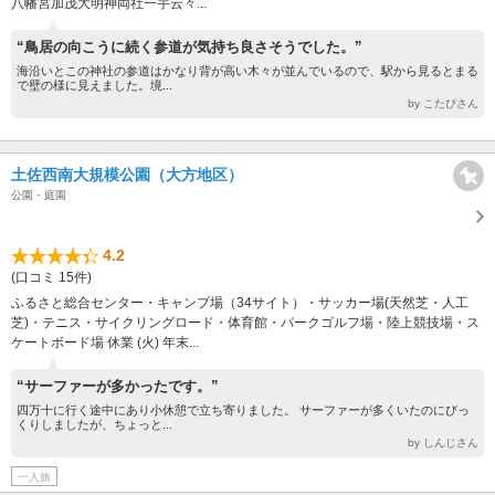
八幡宮加茂大明神両社一宇云々...
“鳥居の向こうに続く参道が気持ち良さそうでした。”
海沿いとこの神社の参道はかなり背が高い木々が並んでいるので、駅から見るとまる
で壁の様に見えました。境...
by こたぴさん
土佐西南大規模公園（大方地区）
公園・庭園
4.2
(口コミ 15件)
ふるさと総合センター・キャンプ場（34サイト）・サッカー場(天然芝・人工
芝)・テニス・サイクリングロード・体育館・パークゴルフ場・陸上競技場・ス
ケートボード場 休業 (火) 年末...
“サーファーが多かったです。”
四万十に行く途中にあり小休憩で立ち寄りました。 サーファーが多くいたのにびっ
くりしましたが、ちょっと...
by しんじさん
一人旅