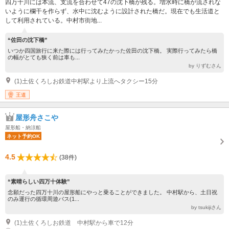
四万十川には本流、支流を合わせて47の沈下橋が残る。増水時に橋が流されな
いように欄干を作らず、水中に沈むように設計された橋だ。現在でも生活道と
して利用されている。中村市街地...
“佐田の沈下橋”
いつか四国旅行に来た際には行ってみたかった佐田の沈下橋。 実際行ってみたら橋
の幅がとても狭く前は車も...
by りずむさん
(1)土佐くろしお鉄道中村駅より上流へタクシー15分
王道
屋形舟さこや
屋形船・納涼船
ネット予約OK
4.5
(38件)
“素晴らしい四万十体験”
念願だった四万十川の屋形船にやっと乗ることができました。 中村駅から、土日祝
のみ運行の循環周遊バス(1...
by tsukijiさん
(1)土佐くろしお鉄道 中村駅から車で12分