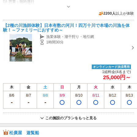
営業：随時運行
2200人
以上が体験
【2種の川漁師体験】日本有数の河川！四万十川で本場の川漁を体
験！～ファミリーにおすすめ～
漁業体験・潮干狩り・地引網
1時間30分
オンラインカード決済専用
1組料金(4名まで)
25,000円～
木
金
土
日
月
火
水
木
8/6
8/7
8/8
8/9
8/10
8/11
8/12
8/13
この施設のプランをもっと見る
松廣屋 遊覧船