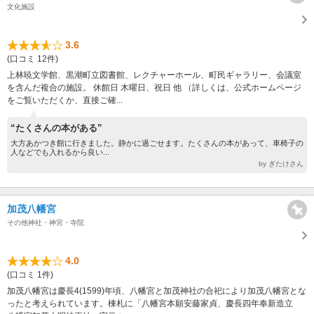
文化施設
3.6
(口コミ 12件)
上林暁文学館、黒潮町立図書館、レクチャーホール、町民ギャラリー、会議室
を含んだ複合の施設。 休館日 木曜日、祝日 他 （詳しくは、公式ホームページ
をご覧いただくか、直接ご確...
“たくさんの本がある”
大方あかつき館に行きました。静かに過ごせます。たくさんの本があって、車椅子の
人などでも入れるから良い...
by ぎたけさん
加茂八幡宮
その他神社・神宮・寺院
4.0
(口コミ 1件)
加茂八幡宮は慶長4(1599)年頃、八幡宮と加茂神社の合祀により加茂八幡宮とな
ったと考えられています。棟札に「八幡宮本願安藤家貞、慶長四年奉新造立