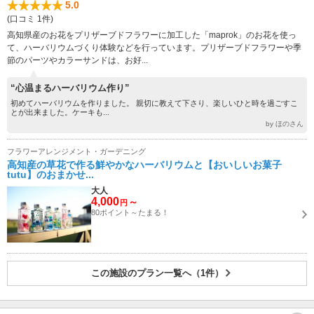
5.0
(口コミ 1件)
高知県産のお花をプリザーブドフラワーに加工した「maprok」のお花を使っ
て、ハーバリウムづくり体験などを行っています。プリザーブドフラワーや季
節のパーツやカラーサンドは、お好...
“心温まるハーバリウム作り”
初めてハーバリウムを作りました。 親切に教えて下さり、楽しいひと時を過ごすこ
とが出来ました。ケーキも...
by ほのさん
フラワーアレンジメント・ガーデニング
高知産の草花で作る鮮やかなハーバリウムと【おいしいお菓子
tutu】のおまかせ...
大人
4,000
～
円
80ポイント～たまる！
この施設のプラン一覧へ（1件）