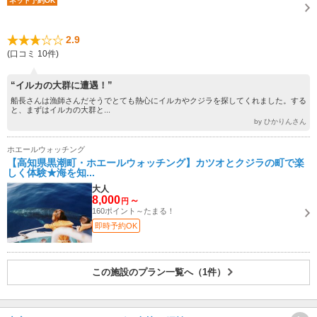
ネット予約OK
2.9
(口コミ 10件)
“イルカの大群に遭遇！”
船長さんは漁師さんだそうでとても熱心にイルカやクジラを探してくれました。する
と、まずはイルカの大群と...
by ひかりんさん
ホエールウォッチング
【高知県黒潮町・ホエールウォッチング】カツオとクジラの町で楽
しく体験★海を知...
大人
8,000
～
円
160ポイント～たまる！
即時予約OK
この施設のプラン一覧へ（1件）