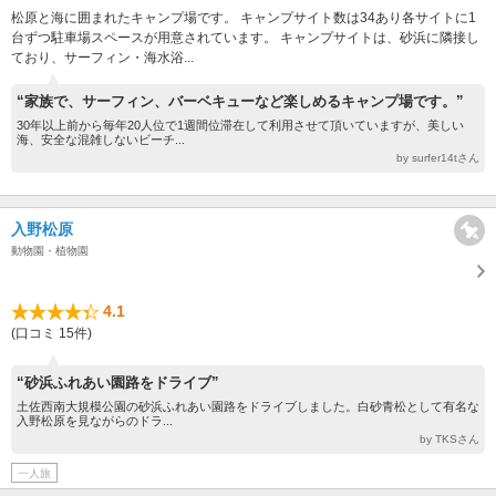
松原と海に囲まれたキャンプ場です。 キャンプサイト数は34あり各サイトに1
台ずつ駐車場スペースが用意されています。 キャンプサイトは、砂浜に隣接し
ており、サーフィン・海水浴...
“家族で、サーフィン、バーベキューなど楽しめるキャンプ場です。”
30年以上前から毎年20人位で1週間位滞在して利用させて頂いていますが、美しい
海、安全な混雑しないビーチ...
by surfer14tさん
入野松原
動物園・植物園
4.1
(口コミ 15件)
“砂浜ふれあい園路をドライブ”
土佐西南大規模公園の砂浜ふれあい園路をドライブしました。白砂青松として有名な
入野松原を見ながらのドラ...
by TKSさん
一人旅