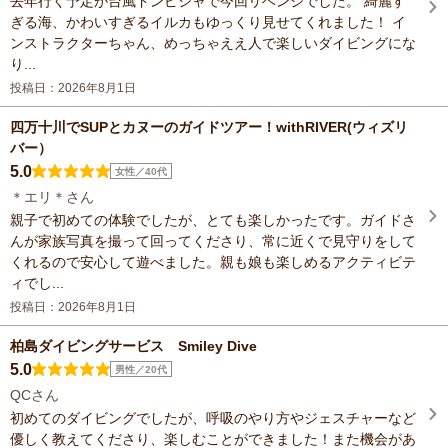
去年行く予定が台風ドンピシャで今回リベンジでした。 綺麗す
ぎる海、かわいすぎるイルカもゆっくり見せてくれました！ イ
ンストラクターちゃん、めっちゃええ人で楽しいダイビングにな
り...
投稿日：2026年8月1日
四万十川でSUPとカヌーのガイドツアー！withRIVER(ウィズリ
バー）
5.0
女性／40代
＊エリ＊さん
親子で初めての体験でしたが、とても楽しかったです。ガイドさ
んが家族写真を撮って回ってくださり、常に近くで見守りをして
くれるので安心して遊べました。親も娘も楽しめるアクティビテ
ィでし...
投稿日：2026年8月1日
柏島ダイビングサービス Smiley Dive
5.0
男性／20代
QCさん
初めてのダイビングでしたが、呼吸のやり方やジェスチャーなど
優しく教えてくださり、楽しむことができました！また機会があ