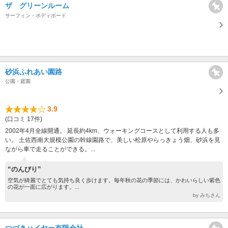
ザ グリーンルーム
サーフィン・ボディボード
砂浜ふれあい園路
公園・庭園
3.9
(口コミ 17件)
2002年4月全線開通。 延長約4km、ウォーキングコースとして利用する人も多
い。 土佐西南大規模公園の幹線園路で、美しい松原やらっきょう畑、砂浜を見
ながら車で走ることができる。...
“のんびり”
空気が綺麗でとても気持ち良く歩けます。毎年秋の花の季節には、かわいらしい紫色
の花が一面に広がります。...
by みちさん