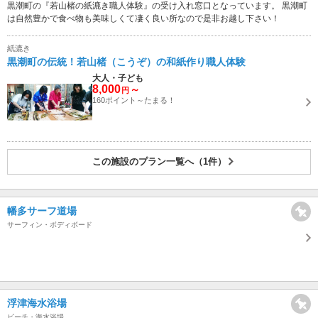
黒潮町の『若山楮の紙漉き職人体験』の受け入れ窓口となっています。 黒潮町
は自然豊かで食べ物も美味しくて凄く良い所なので是非お越し下さい！
紙漉き
黒潮町の伝統！若山楮（こうぞ）の和紙作り職人体験
大人・子ども
8,000
～
円
160ポイント～たまる！
この施設のプラン一覧へ（1件）
幡多サーフ道場
サーフィン・ボディボード
浮津海水浴場
ビーチ・海水浴場