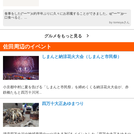
食事をした(^ー^* )c約半年ぶりに久々にお邪魔することができました。q(^ー^* )p一
口食べると、...
by tomoyaさん
グルメをもっと見る
佐田周辺のイベント
しまんと納涼花火大会（しまんと市民祭）
小京都中村に夏を告げる「しまんと市民祭」を締めくくる納涼花火大会が、赤
鉄橋たもと四万十川河...
四万十大正あゆまつり
清流四万十川の地域資源の一つである“鮎”をメインとした「四万十大正あゆまつ