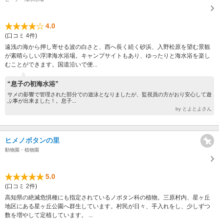
4.0
(口コミ 4件)
遠浅の海から押し寄せる波の白さと、西へ長く続く砂浜、入野松原を望む景観
が素晴らしい浮津海水浴場。キャンプサイトもあり、ゆったりと海水浴を楽し
むことができます。国道沿いで便...
“息子の初海水浴”
サメの影響で管理された部分での遊泳となりましたが、監視員の方がおり安心して遊
ぶ事が出来ました！。息子...
by とよとよさん
ヒメノボタンの里
動物園・植物園
5.0
(口コミ 2件)
高知県の絶滅危惧種にも指定されているノボタン科の植物。三原村内、星ヶ丘
地区にある星ヶ丘公園へ群生しています。村民が日々、手入れをし、少しずつ
数を増やして定植しています。 ...