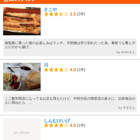
さこや
3.5
(2件)
遊覧船に乗った後のお楽しみはランチ。天然物は売り切れだった為、養殖うな重と川
エビのから揚げ...
by tonkoさん
川
4.0
(1件)
ここ数年閉店になってるお店も増えたけど、中村付近の喫茶店の多さに、以前地元の
人に尋ねたら、...
by すぎさん
しんむけいげ
4.0
(1件)