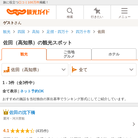
旅に役立つ
口コミ100万件
掲載！
検索
行きたい
メニュー
ゲスト
さん
観光
四国
高知
足摺・四万十
四万十市
佐田
佐田（高知県）の観光スポット
ご当地
観光
ホテル
グルメ
佐田（高知県）
全て
1 - 3件
（全3件中）
全て表示
ネット予約OK
おすすめの施設を当社独自の算出基準でランキング形式にしてご紹介しています。
佐田の沈下橋
運河・河川景観
4.1
(435件)