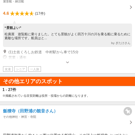
屋形船・納涼船
4.6
(17件)
“景観よい”
松廣屋 遊覧船に乗りました。とても景観がよく四万十川の川を乗る船に乗るために
素敵な場所です。船員はと...
by ぎたけさん
(1)土佐くろしお鉄道 中村駅から車で15分
営業：通年
友達
シニア
一人旅
その他エリアのスポット
1 - 27件
※掲載されている目安距離は役所・役場からの距離になります。
飯積寺（田野浦の観音さん）
その他神社・神宮・寺院