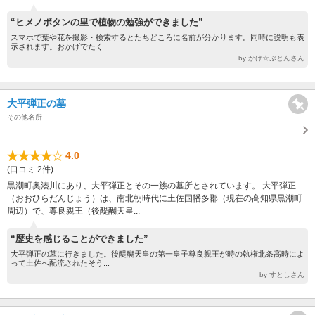
“ヒメノボタンの里で植物の勉強ができました”
スマホで葉や花を撮影・検索するとたちどころに名前が分かります。同時に説明も表
示されます。おかげでたく...
by かけ☆ぶとんさん
大平弾正の墓
その他名所
4.0
(口コミ 2件)
黒潮町奥湊川にあり、大平弾正とその一族の墓所とされています。 大平弾正
（おおひらだんじょう）は、南北朝時代に土佐国幡多郡（現在の高知県黒潮町
周辺）で、尊良親王（後醍醐天皇...
“歴史を感じることができました”
大平弾正の墓に行きました。後醍醐天皇の第一皇子尊良親王が時の執権北条高時によ
って土佐へ配流されたそう...
by すとしさん