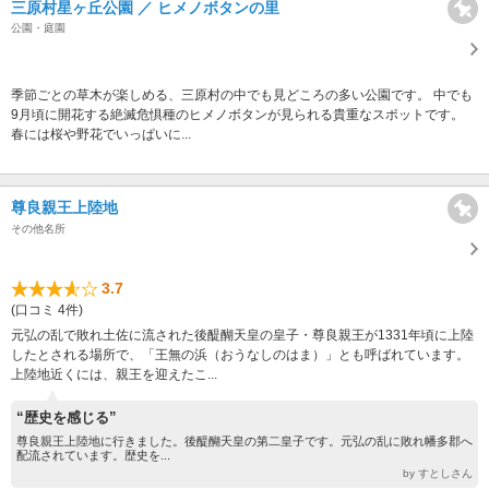
三原村星ヶ丘公園 ／ ヒメノボタンの里
公園・庭園
季節ごとの草木が楽しめる、三原村の中でも見どころの多い公園です。 中でも
9月頃に開花する絶滅危惧種のヒメノボタンが見られる貴重なスポットです。
春には桜や野花でいっぱいに...
尊良親王上陸地
その他名所
3.7
(口コミ 4件)
元弘の乱で敗れ土佐に流された後醍醐天皇の皇子・尊良親王が1331年頃に上陸
したとされる場所で、「王無の浜（おうなしのはま）」とも呼ばれています。
上陸地近くには、親王を迎えたこ...
“歴史を感じる”
尊良親王上陸地に行きました。後醍醐天皇の第二皇子です。元弘の乱に敗れ幡多郡へ
配流されています。歴史を...
by すとしさん