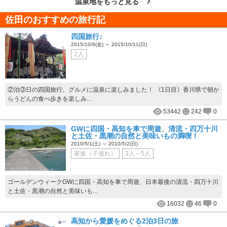
温泉地をもっと見る
佐田のおすすめの旅行記
四国旅行♪
2015/10/9(金) ～ 2015/10/11(日)
2人
②泊③日の四国旅行。グルメに温泉に楽しみました！ 《1日目》香川県で朝か
らうどんの食べ歩きを楽しみ...
53442
242
0
GWに四国・高知を車で周遊、清流・四万十川
と土佐・黒潮の自然と美味いもの満喫！
2010/5/1(土) ～ 2010/5/2(日)
家族（子連れ）
3人～5人
ゴールデンウィークGWに四国・高知を車で周遊、日本最後の清流・四万十川
と土佐・黒潮の自然と美味いも...
16032
46
0
高知から愛媛をめぐる2泊3日の旅