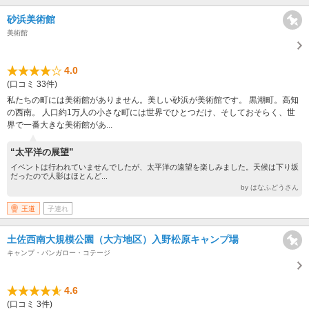
砂浜美術館
美術館
4.0
(口コミ 33件)
私たちの町には美術館がありません。美しい砂浜が美術館です。 黒潮町。高知
の西南。 人口約1万人の小さな町には世界でひとつだけ、そしておそらく、世
界で一番大きな美術館があ...
“太平洋の展望”
イベントは行われていませんでしたが、太平洋の遠望を楽しみました。天候は下り坂
だったので人影はほとんど...
by はなふどうさん
王道
子連れ
土佐西南大規模公園（大方地区）入野松原キャンプ場
キャンプ・バンガロー・コテージ
4.6
(口コミ 3件)