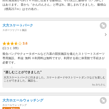
田野浦漁港から約１ｋｍ西に位置する飯積山。その頂上に飯積寺（いづみじ）
はあります。 昔から「かんのんさん」と呼ばれ、親しまれてきました。 飯積山
（標高217ｍ）はその名の...
大方スケートパーク
スポーツリゾート施設
3.6
(口コミ 3件)
複合バングやクォータボールなど六基の競技施設を備えたストリートスポーツ
専用施設。 料金: 無料 ※利用料は無料ですが、利用する前に体育館で手続きが
必要です。
“楽しむことができました”
大方スケートパークに行きました。スケートボードやストリートダンスなどを楽しむ
ことができました。施設も...
by みちさん
大方ホエールウォッチング
ホエールウォッチング