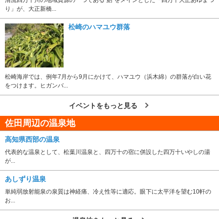
り」が、大正新橋...
松崎のハマユウ群落
松崎海岸では、例年7月から9月にかけて、ハマユウ（浜木綿）の群落が白い花
をつけます。ヒガンバ...
イベントをもっと見る
佐田周辺の温泉地
高知県西部の温泉
代表的な温泉として、松葉川温泉と、四万十の宿に併設した四万十いやしの湯
が...
あしずり温泉
単純弱放射能泉の泉質は神経痛、冷え性等に適応。眼下に太平洋を望む10軒の
お...