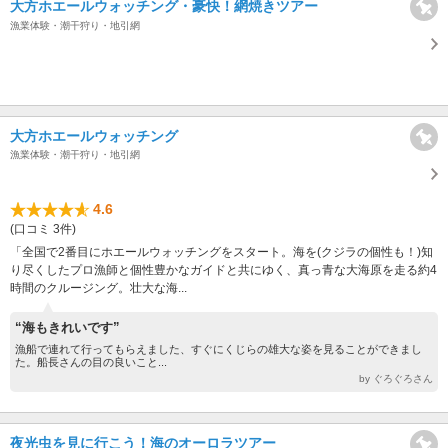
大方ホエールウォッチング・豪快！網焼きツアー
漁業体験・潮干狩り・地引網
大方ホエールウォッチング
漁業体験・潮干狩り・地引網
4.6
(口コミ 3件)
「全国で2番目にホエールウォッチングをスタート。海を(クジラの個性も！)知
り尽くしたプロ漁師と個性豊かなガイドと共にゆく、真っ青な大海原を走る約4
時間のクルージング。壮大な海...
“海もきれいです”
漁船で連れて行ってもらえました、すぐにくじらの雄大な姿を見ることができまし
た。船長さんの目の良いこと...
by ぐろぐろさん
夜光虫を見に行こう！海のオーロラツアー