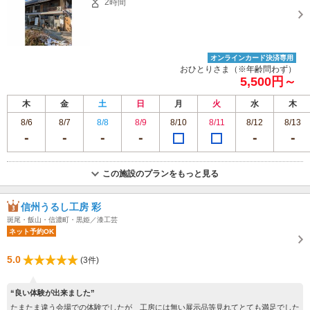
2時間
オンラインカード決済専用
おひとりさま（※年齢問わず）
5,500円～
木
金
土
日
月
火
水
木
8/6
8/7
8/8
8/9
8/10
8/11
8/12
8/13
この施設のプランをもっと見る
信州うるし工房 彩
斑尾・飯山・信濃町・黒姫／漆工芸
ネット予約OK
5.0
(3件)
“良い体験が出来ました”
たまたま違う会場での体験でしたが 工房には無い展示品等見れてとても満足でした