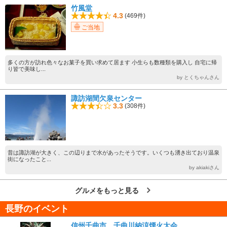
竹風堂
4.3
(469件)
ご当地
多くの方が訪れ色々なお菓子を買い求めて居ます 小生らも数種類を購入し 自宅に帰
り皆で美味し...
by とくちゃんさん
諏訪湖間欠泉センター
3.3
(308件)
昔は諏訪湖が大きく、この辺りまで水があったそうです。いくつも湧き出ており温泉
街になったこと...
by akiakiさん
グルメをもっと見る
長野のイベント
信州千曲市 千曲川納涼煙火大会