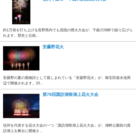
約1万発を打ち上げる長野県内でも屈指の煙火大会が、千曲川河畔で繰り広げら
れます。歴史と伝統...
安曇野花火
安曇野の夏の風物詩として親しまれている「安曇野花火」が、御宝田遊水池周
辺で開催されます。20...
第78回諏訪湖祭湖上花火大会
信州を代表する花火大会の一つ「諏訪湖祭湖上花火大会」が、湖畔公園前の諏
訪湖上を舞台に開催さ...