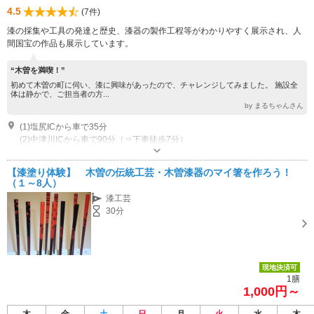
4.5
(7件)
漆の採集や工具の発達と歴史、漆器の製作工程等がわかりやすく展示され、人
間国宝の作品も展示しています。
“木曽を満喫！”
初めて木曽の町に伺い、漆に興味があったので、チャレンジしてみました。 施設全
体は静かで、ご担当者の方...
by まるちゃんさん
(1)塩尻ICから車で35分
(2)中津川ICから車で90分（⇒下車徒歩7分）
営業：9:00～17:00 休業：月 祝祭日の翌日
近隣駐車場あり（無料）50台
【漆塗り体験】 木曽の伝統工芸・木曽漆器のマイ箸を作ろう！
（１～8人）
漆工芸
30分
現地決済可
1膳
1,000円～
木
金
土
日
月
火
水
木