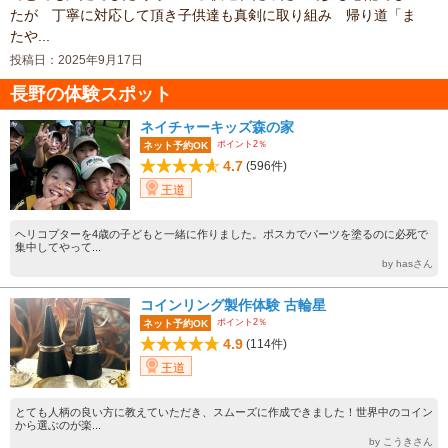
たが 丁寧に対応して頂き子供達も真剣に取り組み 帰り道「ま
たや...
投稿日：2025年9月17日
長野の体験スポット
ネイチャーキッズ森の家
ポイント2％
ネット予約OK
4.7
(596件)
王道
ヘリコプターを4歳の子どもと一緒に作りました。ポスカでパーツを塗るのに必死で
集中してやって...
by hasさん
コインリング製作体験 古輪星
ポイント2％
ネット予約OK
4.9
(114件)
王道
とても人柄の良い方に教えていただき、スムーズに作成できました！世界中のコイン
から選ぶのが楽...
by こうきさん