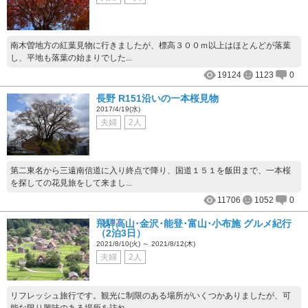
南木曽地方の紅葉見物に行きましたが、標高３００ｍ以上はほとんどが落葉
し、平地も落葉の始まりでした...
19124
1123
0
長野 R151沿いの一本桜見物
2017/4/19(水)
夫婦
2人
第二東名から三遠南信道に入り終点で降り、国道１５１を飯田まで、一本桜
を探しての花見旅をして来まし...
11706
1052
0
飛騨高山･金沢･能登･富山･小布施 グルメ紀行
（2泊3日）
2021/8/10(火) ～ 2021/8/12(木)
夫婦
2人
リフレッシュ旅行です。観光に制限のある場所がいくつかありましたが、可
能な限り興味のある場所を訪れ...