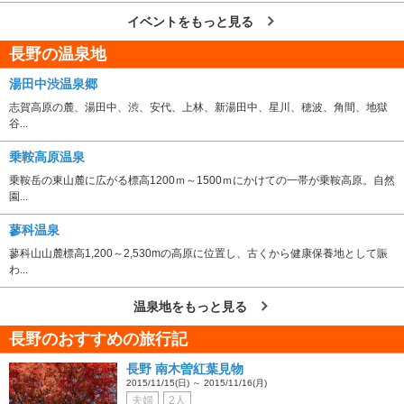
イベントをもっと見る
長野の温泉地
湯田中渋温泉郷
志賀高原の麓、湯田中、渋、安代、上林、新湯田中、星川、穂波、角間、地獄
谷...
乗鞍高原温泉
乗鞍岳の東山麓に広がる標高1200ｍ～1500ｍにかけての一帯が乗鞍高原。自然
園...
蓼科温泉
蓼科山山麓標高1,200～2,530mの高原に位置し、古くから健康保養地として賑
わ...
温泉地をもっと見る
長野のおすすめの旅行記
長野 南木曽紅葉見物
2015/11/15(日) ～ 2015/11/16(月)
夫婦
2人