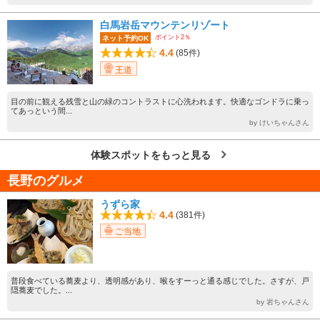
白馬岩岳マウンテンリゾート
ポイント2％
ネット予約OK
4.4
(85件)
王道
目の前に観える残雪と山の緑のコントラストに心洗われます。快適なゴンドラに乗っ
てあっという間...
by けいちゃんさん
体験スポットをもっと見る
長野のグルメ
うずら家
4.4
(381件)
ご当地
普段食べている蕎麦より、透明感があり、喉をすーっと通る感じでした。さすが、戸
隠蕎麦でした。...
by 岩ちゃんさん