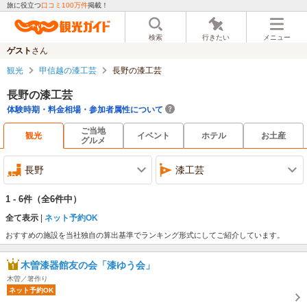
旅に役立つ
口コミ100万件
掲載！
検索
行きたい
メニュー
ゲスト
さん
観光
甲信越の漆工芸
長野の漆工芸
長野の漆工芸
体験時期・料金相場・参加者属性について
ご当地
観光
イベント
ホテル
お土産
グルメ
長野
漆工芸
1 - 6件
（全6件中）
全て表示
ネット予約OK
おすすめの施設を当社独自の算出基準でランキング形式にしてご紹介しています。
木曽漆器館友の会「漆ゆう会」
木曽／箸作り
ネット予約OK