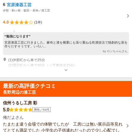
6
宮原漆器工芸
伊那・駒ヶ根・飯田・昼神／漆工芸
4.0
(1件)
“勉強になります”
宮原漆器工芸に行きました。麻布と漆を幾重にも張り重ねる乾漆技法で独創的な形を
作りだすそうです。いろい...
by ロンちゃんさん
(1)伊那ICから車で25分
(2)諏訪ICから車で40分（⇒下車徒歩15分）
営業：9:00～17:00 休業：不定
最新の高評価クチコミ
長野周辺の漆工芸
信州うるし工房 彩
5.0
男性／50代
俺だよさん
たまたま違う会場での体験でしたが 工房には無い展示品等見れ
てとても満足でした 小学生の子供連れだったので少し心配でし