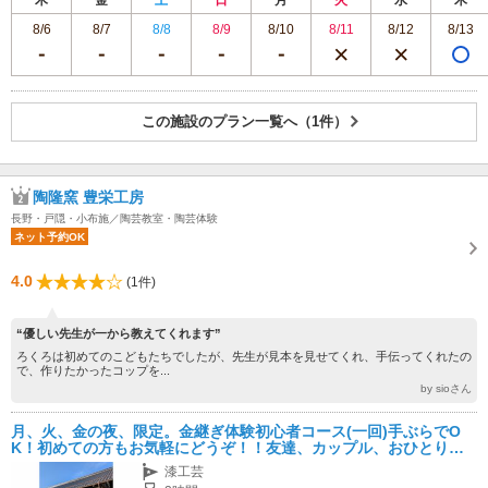
8/6
8/7
8/8
8/9
8/10
8/11
8/12
8/13
この施設のプラン一覧へ（1件）
陶隆窯 豊栄工房
長野・戸隠・小布施／陶芸教室・陶芸体験
ネット予約OK
4.0
(1件)
“優しい先生が一から教えてくれます”
ろくろは初めてのこどもたちでしたが、先生が見本を見せてくれ、手伝ってくれたの
で、作りたかったコップを...
by sioさん
月、火、金の夜、限定。金継ぎ体験初心者コース(一回)手ぶらでO
K！初めての方もお気軽にどうぞ！！友達、カップル、おひとりさ
まにオススメ
漆工芸