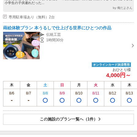
小学生の子供連れだった...
by 俺だよさん
専用駐車場あり（無料）2台
蒔絵体験プラン 本うるしで仕上げる世界にひとつの作品
伝統工芸
1時間30分
オンラインカード決済専用
おひとり様
4,000円～
木
金
土
日
月
火
水
木
8/6
8/7
8/8
8/9
8/10
8/11
8/12
8/13
この施設のプラン一覧へ（1件）