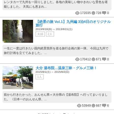
レンタカーで九州を一回りしました。各地の美味しい物やきれいな景色を堪
能しました。 天気にも恵まれ...
172035
728
0
【絶景の旅 Vol.1】九州編 3泊4日のオリジナル
旅行
2013/9/18(水) ～ 2013/9/21(土)
夫婦
2人
一生に一度は行きたい国内絶景箇所を巡る旅行企画の第一弾。 今回は九州で
旅行計画を立ててみました。 ...
170412
671
0
大分 湯布院…温泉三昧・グルメ三昧！
2015/8/1(土) ～ 2015/8/2(日)
1人
前から行きたかった、おんせん県＝大分県の【湯布院】へ行ってまいりまし
た。 《日本一のおんせん県、...
53949
667
6