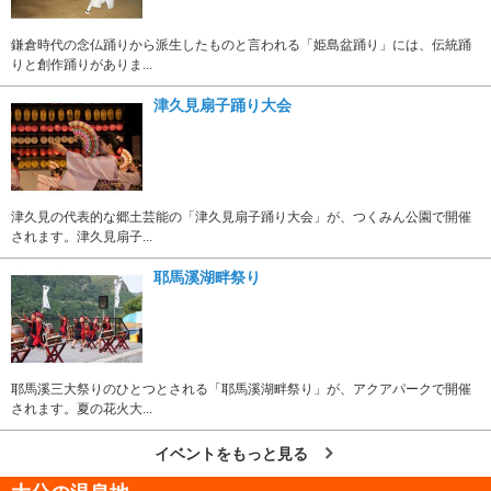
鎌倉時代の念仏踊りから派生したものと言われる「姫島盆踊り」には、伝統踊
りと創作踊りがありま...
津久見扇子踊り大会
津久見の代表的な郷土芸能の「津久見扇子踊り大会」が、つくみん公園で開催
されます。津久見扇子...
耶馬溪湖畔祭り
耶馬溪三大祭りのひとつとされる「耶馬溪湖畔祭り」が、アクアパークで開催
されます。夏の花火大...
イベントをもっと見る