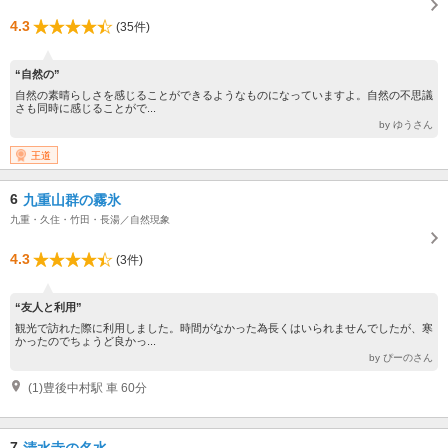
4.3
(35件)
“自然の”
自然の素晴らしさを感じることができるようなものになっていますよ。自然の不思議
さも同時に感じることがで...
by ゆうさん
王道
6
九重山群の霧氷
九重・久住・竹田・長湯／自然現象
4.3
(3件)
“友人と利用”
観光で訪れた際に利用しました。時間がなかった為長くはいられませんでしたが、寒
かったのでちょうど良かっ...
by ぴーのさん
(1)豊後中村駅 車 60分
7
清水寺の名水