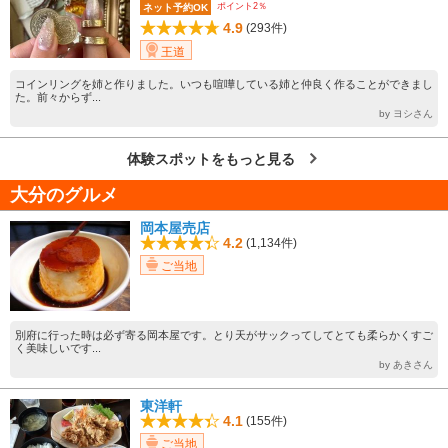
ポイント2％
ネット予約OK
4.9
(293件)
王道
コインリングを姉と作りました。いつも喧嘩している姉と仲良く作ることができまし
た。前々からず...
by ヨシさん
体験スポットをもっと見る
大分のグルメ
岡本屋売店
4.2
(1,134件)
ご当地
別府に行った時は必ず寄る岡本屋です。とり天がサックってしてとても柔らかくすご
く美味しいです...
by あきさん
東洋軒
4.1
(155件)
ご当地