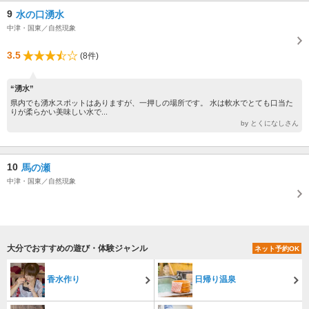
9
水の口湧水
中津・国東／自然現象
3.5
(8件)
“湧水”
県内でも湧水スポットはありますが、一押しの場所です。 水は軟水でとても口当た
りが柔らかい美味しい水で...
by とくになしさん
10
馬の瀬
中津・国東／自然現象
大分でおすすめの遊び・体験ジャンル
ネット予約OK
香水作り
日帰り温泉