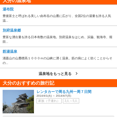
大分の温泉地
湯布院
豊後富士と呼ばれる美しい由布岳の山麓に広がり、全国2位の湯量を誇る人気
温...
別府温泉郷
豊富な湧出量を誇る日本有数の温泉地。別府温泉をはじめ、浜脇、観海寺、堀
田...
筋湯温泉
涌蓋山の山麓標高１０００ｍの山峡に湧く温泉。筋の病によく効くことからそ
の...
温泉地をもっと見る
大分のおすすめの旅行記
レンタカーで周る九州一周７日間
2014/4/1(火) ～ 2014/4/7(月)
家族（子連れ）
3人～5人