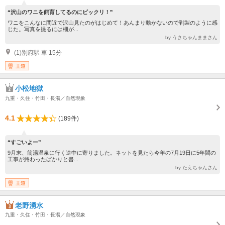
“沢山のワニを飼育してるのにビックリ！”
ワニをこんなに間近で沢山見たのがはじめて！あんまり動かないので剥製のように感
じた。写真を撮るには柵が...
by うさちゃんままさん
(1)別府駅 車 15分
王道
小松地獄
九重・久住・竹田・長湯／自然現象
4.1
(189件)
“すごいよー”
9月末、筋湯温泉に行く途中に寄りました。ネットを見たら今年の7月19日に5年間の
工事が終わったばかりと書...
by たえちゃんさん
王道
老野湧水
九重・久住・竹田・長湯／自然現象