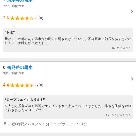
大分／自然現象
3.6
(3件)
“お水”
昔からこの地にある清水寺の境内に湧き水がでていて、不老長寿に効果があるといわ
れていて美味しかったです...
by アリスさん
8
鶴見岳の霧氷
別府／自然現象
4.4
(7件)
“ロープウェイもあります”
友人から景色が凄く綺麗でオススメされて家族で行ってきました。小さな子供を連れ
て行きましたがロープウェ...
by パパちゃんさん
(1)別府駅／バス／２５分／ロ-プウェイ／１０分