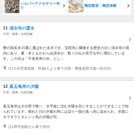
シルバーアクセサリー作
陶芸教室・陶芸体験
り
11
清水寺の霊水
中津・国東／自然現象
豊の国名水15選に選ばれた名水です。宝陀寺に隣接する歴史の古い清水寺の境
内にあり、夏・冬ともかわらぬ清水が、数々の仏の見守る中に湧出していま
す。この水は「不老長寿の水」とし...
(1)大分空港道路 杵築I.Cより車で大田・豊後高田方面へ約25分
12
真玉海岸の夕陽
中津・国東／自然現象
真玉海岸は大分県で唯一、水平線に沈む夕陽を目にすることができることで知
られています。晴れた日の夕暮れ時には辺り一面が真っ赤に染められ、水面に
キラキラとオレンジ色の夕陽が写...
(1)JR宇佐駅から車で30分