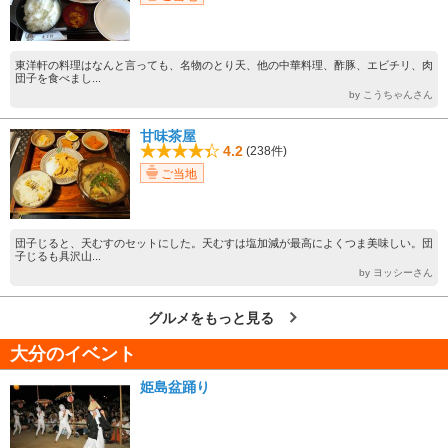
東洋軒の料理はなんと言っても、名物のとり天、他の中華料理、酢豚、エビチリ、肉
団子を食べまし...
by こうちゃんさん
甘味茶屋
4.2
(238件)
ご当地
団子じると、天むすのセットにした。天むすは塩加減が最高によくつま美味しい。団
子じるも具沢山...
by ヨッシーさん
グルメをもっと見る
大分のイベント
姫島盆踊り