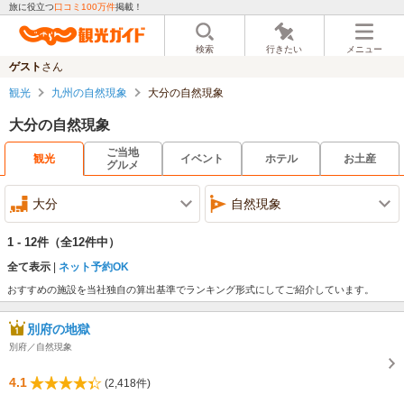
旅に役立つ
口コミ100万件
掲載！
検索
行きたい
メニュー
ゲスト
さん
観光
九州の自然現象
大分の自然現象
大分の自然現象
ご当地
観光
イベント
ホテル
お土産
グルメ
大分
自然現象
1 - 12件
（全12件中）
全て表示
ネット予約OK
おすすめの施設を当社独自の算出基準でランキング形式にしてご紹介しています。
別府の地獄
別府／自然現象
4.1
(2,418件)