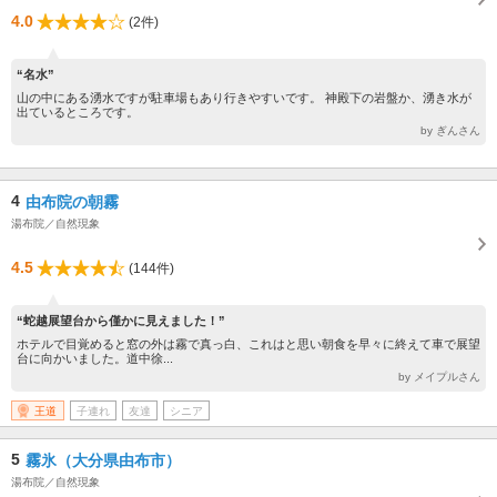
4.0
(2件)
“名水”
山の中にある湧水ですが駐車場もあり行きやすいです。 神殿下の岩盤か、湧き水が
出ているところです。
by ぎんさん
4
由布院の朝霧
湯布院／自然現象
4.5
(144件)
“蛇越展望台から僅かに見えました！”
ホテルで目覚めると窓の外は霧で真っ白、これはと思い朝食を早々に終えて車で展望
台に向かいました。道中徐...
by メイプルさん
王道
子連れ
友達
シニア
5
霧氷（大分県由布市）
湯布院／自然現象