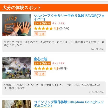
大分の体験スポット
シルバーアクセサリー手作り体験 FAVOR(フェ
イバー)
ポイント2％
ネット予約OK
4.9
(244件)
王道
ペアアクセサリーは初めてだったのですが、すごく優しく丁寧に教えてくださり、素
敵なペアリング...
by ゆいさん
童心に蛙
ポイント2％
ネット予約OK
4.9
(88件)
王道
友達親子（小3と中1たち）と一緒に参加しました。 『童心に蛙』さんを選んだの
は、他社と比べて...
by いづみさん
コインリング製作体験 Cllepham Coin(クレッ
ポムコイン)