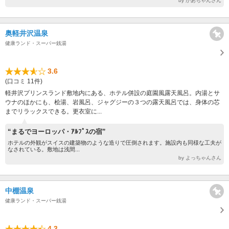
by かあちゃんさん
奥軽井沢温泉
健康ランド・スーパー銭湯
3.6
(口コミ 11件)
軽井沢プリンスランド敷地内にある、ホテル併設の庭園風露天風呂。内湯とサ
ウナのほかにも、桧湯、岩風呂、ジャグジーの３つの露天風呂では、身体の芯
までリラックスできる。更衣室に...
“まるでヨーロッパ・ｱﾙﾌﾟｽの宿”
ホテルの外観がスイスの建築物のような造りで圧倒されます。施設内も同様な工夫が
なされている。敷地は浅間...
by よっちゃんさん
中棚温泉
健康ランド・スーパー銭湯
4.3