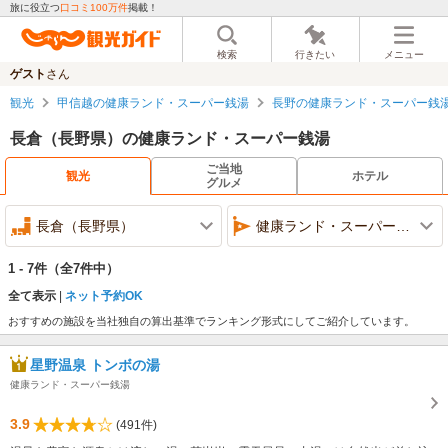
旅に役立つ
口コミ100万件
掲載！
検索
行きたい
メニュー
ゲスト
さん
観光
甲信越の健康ランド・スーパー銭湯
長野の健康ランド・スーパー銭
長倉（長野県）の健康ランド・スーパー銭湯
ご当地
観光
ホテル
グルメ
長倉（長野県）
健康ランド・スーパー銭湯
1 - 7件
（全7件中）
全て表示
ネット予約OK
おすすめの施設を当社独自の算出基準でランキング形式にしてご紹介しています。
星野温泉 トンボの湯
健康ランド・スーパー銭湯
3.9
(491件)