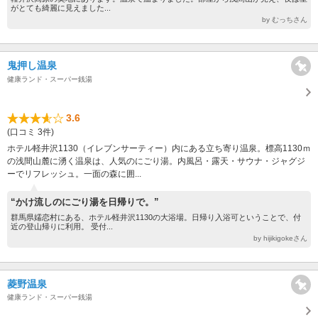
がとても綺麗に見えました...
by むっちさん
鬼押し温泉
健康ランド・スーパー銭湯
3.6
(口コミ 3件)
ホテル軽井沢1130（イレブンサーティー）内にある立ち寄り温泉。標高1130ｍ
の浅間山麓に湧く温泉は、人気のにごり湯。内風呂・露天・サウナ・ジャグジ
ーでリフレッシュ。一面の森に囲...
“かけ流しのにごり湯を日帰りで。”
群馬県嬬恋村にある、ホテル軽井沢1130の大浴場。日帰り入浴可ということで、付
近の登山帰りに利用。 受付...
by hijikigokeさん
菱野温泉
健康ランド・スーパー銭湯