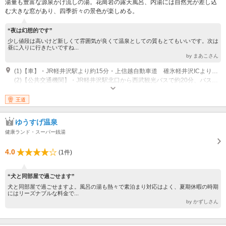
湯量も豊富な源泉かけ流しの湯。花崗岩の露天風呂、内湯には自然光が差し込
む大きな窓があり、四季折々の景色が楽しめる。
“夜は幻想的です”
少し値段は高いけど新しくて雰囲気が良くて温泉としての質もとてもいいです。次は
昼に入りに行きたいですね...
by まあこさん
(1)【車】・JR軽井沢駅より約15分・上信越自動車道 碓氷軽井沢ICより約25分
(2)【公共交通機関】・JR軽井沢駅北口から西武観光バスで約20分、バス停「星野温泉 トンボの湯」下車、徒歩1分 ・しなの鉄道中軽井沢駅から西武観光バスで4分、バス停「星野温泉 トンボの湯」下車、徒歩1分
営業：10:00～22:00（最終受付21:15） 休業日：無休（ただし、2022年11
月29日／2023年1月10日～3月24日は臨時休業）
王道
ゆうすげ温泉
健康ランド・スーパー銭湯
4.0
(1件)
“犬と同部屋で過ごせます”
犬と同部屋で過ごせますよ。風呂の湯も熱々で素泊まり対応はよく、夏期休暇の時期
にはリーズナブルな料金で...
by かずしさん