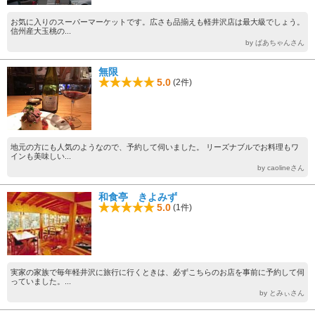
お気に入りのスーパーマーケットです。広さも品揃えも軽井沢店は最大級でしょう。
信州産大玉桃の...
by ぱあちゃんさん
無限
5.0
(2件)
地元の方にも人気のようなので、予約して伺いました。 リーズナブルでお料理もワ
インも美味しい...
by caolineさん
和食亭 きよみず
5.0
(1件)
実家の家族で毎年軽井沢に旅行に行くときは、必ずこちらのお店を事前に予約して伺
っていました。...
by とみぃさん