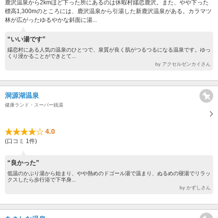
鹿沢温泉から2kmほど下った所にあるのは休暇村嬬恋鹿沢。また、やや下った
標高1,300mのところには、鹿沢温泉から引湯した新鹿沢温泉がある。カラマツ
林が広がったゆるやかな斜面に湯...
“いい湯です”
嬬恋村にある人気の温泉のひとつで、泉質が良く肌がつるつるになる温泉です。ゆっ
くり浸かることができとて...
by アクセルゼンカイさん
洞源湖温泉
健康ランド・スーパー銭湯
4.0
(口コミ 1件)
“良かった”
低温のかぶり湯から始まり、やや熱めのドゴール湯で温まり、ぬるめの寝湯でリラッ
クスしたら歩行浴で下半身...
by かずしさん