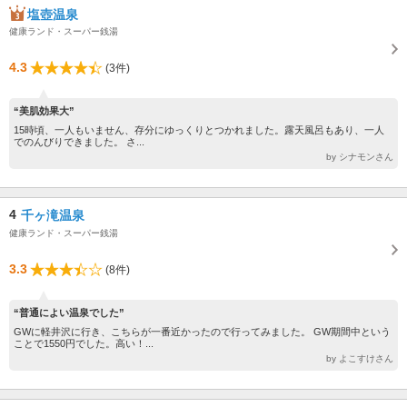
塩壺温泉
健康ランド・スーパー銭湯
4.3
(3件)
“美肌効果大”
15時頃、一人もいません、存分にゆっくりとつかれました。露天風呂もあり、一人
でのんびりできました。 さ...
by シナモンさん
4
千ヶ滝温泉
健康ランド・スーパー銭湯
3.3
(8件)
“普通によい温泉でした”
GWに軽井沢に行き、こちらが一番近かったので行ってみました。 GW期間中という
ことで1550円でした。高い！...
by よこすけさん