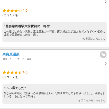
4.0
(口コミ 2件)
“吾妻線終着駅大前駅前の一軒宿”
この辺では少ない炭酸水素塩温泉の一軒宿。露天風呂は加温されておらずやや低めの
温度で長湯が楽しめる。廊...
by 桃栗さんねんさん
奈良原温泉
健康ランド・スーパー銭湯
4.5
(口コミ 2件)
“いい湯でした”
昔ながらの地元に愛される温泉施設といった雰囲気でとても癒されました。温泉も肌
がつるつるになって気持ち...
by アクセルゼンカイさん