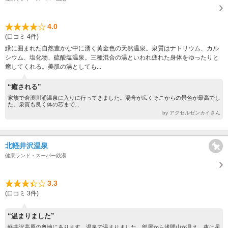
4.0
(口コミ 4件)
緑に囲まれた自然豊かな中に湧く黄金色の天然温泉。泉質はナトリウム、カル
シウム、塩化物、硫酸塩温泉。三種混合の湯といわれ疲れた身体をゆったりと
癒してくれる。美肌の湯としても...
“癒される”
家族で倉渕川浦温泉に入りに行ってきました。湯舟が広くそこからの景色が最高でし
た。泉質も良く体の芯まで...
by アクセルゼンカイさん
北軽井沢温泉
健康ランド・スーパー銭湯
3.3
(口コミ 3件)
“温まりました”
軽井沢高原の奥地にあります。温泉で温まりました。部屋から浅間山が見え、夜は星