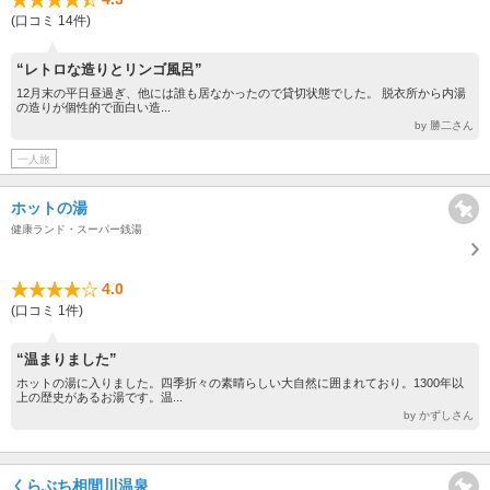
(口コミ 14件)
“レトロな造りとリンゴ風呂”
12月末の平日昼過ぎ、他には誰も居なかったので貸切状態でした。 脱衣所から内湯
の造りが個性的で面白い造...
by 勝二さん
一人旅
ホットの湯
健康ランド・スーパー銭湯
4.0
(口コミ 1件)
“温まりました”
ホットの湯に入りました。四季折々の素晴らしい大自然に囲まれており。1300年以
上の歴史があるお湯です。温...
by かずしさん
くらぶち相間川温泉