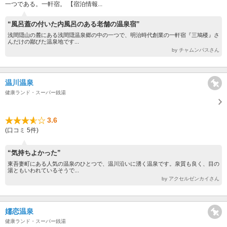
一つである。一軒宿。 【宿泊情報...
“風呂蓋の付いた内風呂のある老舗の温泉宿”
浅間隠山の麓にある浅間隠温泉郷の中の一つで、明治時代創業の一軒宿『三鳩楼』さ
んだけの鄙びた温泉地です...
by チャムンパスさん
温川温泉
健康ランド・スーパー銭湯
3.6
(口コミ 5件)
“気持ちよかった”
東吾妻町にある人気の温泉のひとつで、温川沿いに湧く温泉です。泉質も良く、目の
湯ともいわれているそうで...
by アクセルゼンカイさん
嬬恋温泉
健康ランド・スーパー銭湯