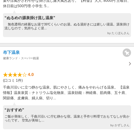
葉や涼風がさわやかな掛け流し露天風呂あり。 【料金】 大人: 8000円 土曜日、
休日前は500円増 小学生: 5...
“ぬるめの源泉掛け流し温泉”
無色透明の綺麗なお湯で39℃くらいのお湯。ぬる湯好きには嬉しい湯温。源泉掛け
流しなので，気持ちよく浸...
by たくぼんさん
布下温泉
健康ランド・スーパー銭湯
4.0
(口コミ 1件)
千曲川沿いに立つ静かな温泉。肌にやさしく、痛みをやわらげる温泉。 【温泉
情報】温泉泉質：ナトリウム塩化物泉、温泉効能：神経痛、筋肉痛、五十肩、
関節痛、皮膚病、婦人病、切り...
“おすすめ”
ご飯が美味しく、千曲川沿いに佇む静かな宿。温泉と手作り料理でおもてなしが良か
ったです。 空気が美味し...
by かずしさん