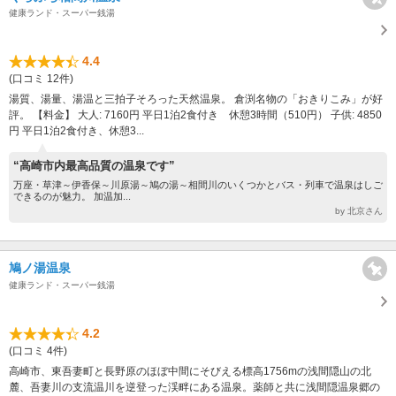
健康ランド・スーパー銭湯
4.4
(口コミ 12件)
湯質、湯量、湯温と三拍子そろった天然温泉。 倉渕名物の「おきりこみ」が好
評。 【料金】 大人: 7160円 平日1泊2食付き 休憩3時間（510円） 子供: 4850
円 平日1泊2食付き、休憩3...
“高崎市内最高品質の温泉です”
万座・草津～伊香保～川原湯～鳩の湯～相間川のいくつかとバス・列車で温泉はしご
できるのが魅力。 加温加...
by 北京さん
鳩ノ湯温泉
健康ランド・スーパー銭湯
4.2
(口コミ 4件)
高崎市、東吾妻町と長野原のほぼ中間にそびえる標高1756mの浅間隠山の北
麓、吾妻川の支流温川を逆登った渓畔にある温泉。薬師と共に浅間隠温泉郷の