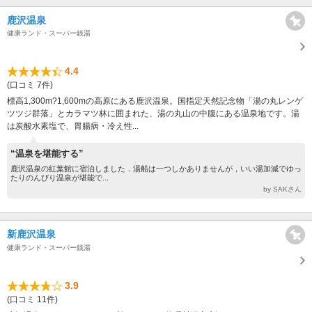
鹿沢温泉
健康ランド・スーパー銭湯
4.4
(口コミ 7件)
標高1,300m?1,600mの高原にある鹿沢温泉。国指定天然記念物「湯の丸レンゲ
ツツジ群落」とカラマツ林に囲まれた、湯の丸山の中腹にある温泉地です。湯
は炭酸水素塩で、胃腸病・冷え性...
“温泉を堪能する”
鹿沢温泉の紅葉館に宿泊しました．湯船は一つしかありませんが，いい湯加減でゆっ
たりのんびり温泉が堪能で...
by SAKさん
新鹿沢温泉
健康ランド・スーパー銭湯
3.9
(口コミ 11件)