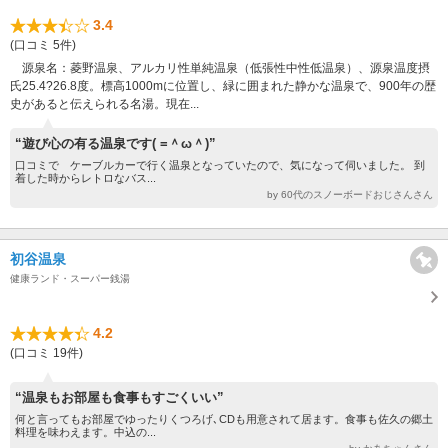
3.4
(口コミ 5件)
源泉名：菱野温泉、アルカリ性単純温泉（低張性中性低温泉）、源泉温度摂
氏25.4?26.8度。標高1000mに位置し、緑に囲まれた静かな温泉で、900年の歴
史があると伝えられる名湯。現在...
“遊び心の有る温泉です( =＾ω＾)”
口コミで ケーブルカーで行く温泉となっていたので、気になって伺いました。 到
着した時からレトロなバス...
by 60代のスノーボードおじさんさん
初谷温泉
健康ランド・スーパー銭湯
4.2
(口コミ 19件)
“温泉もお部屋も食事もすごくいい”
何と言ってもお部屋でゆったりくつろげ､CDも用意されて居ます。食事も佐久の郷土
料理を味わえます。中込の...