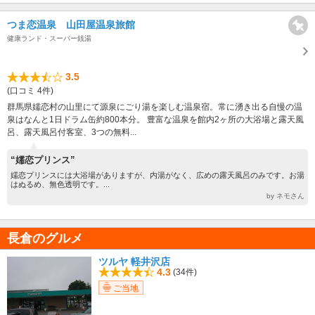
つま恋温泉 山田屋温泉旅館
健康ランド・スーパー銭湯
3.5
(口コミ 4件)
群馬県嬬恋村の山里にて源泉にごり湯を楽しむ温泉宿。常に湧き出る自慢の温
泉はなんと1日ドラム缶約800本分。 豊富な温泉を館内2ヶ所の大浴場と露天風
呂、露天風呂付客室、3つの無料...
“嬬恋プリンス”
嬬恋プリンスには大浴場がありますが、内湯がなく、広めの露天風呂のみです。お湯
はぬるめ、無色透明です。...
by ネモさん
長倉のグルメ
ツルヤ 軽井沢店
4.3
(34件)
ご当地