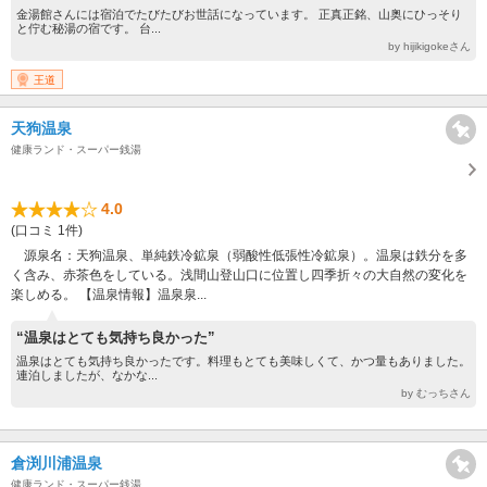
金湯館さんには宿泊でたびたびお世話になっています。 正真正銘、山奥にひっそり
と佇む秘湯の宿です。 台...
by hijikigokeさん
王道
天狗温泉
健康ランド・スーパー銭湯
4.0
(口コミ 1件)
源泉名：天狗温泉、単純鉄冷鉱泉（弱酸性低張性冷鉱泉）。温泉は鉄分を多
く含み、赤茶色をしている。浅間山登山口に位置し四季折々の大自然の変化を
楽しめる。 【温泉情報】温泉泉...
“温泉はとても気持ち良かった”
温泉はとても気持ち良かったです。料理もとても美味しくて、かつ量もありました。
連泊しましたが、なかな...
by むっちさん
倉渕川浦温泉
健康ランド・スーパー銭湯