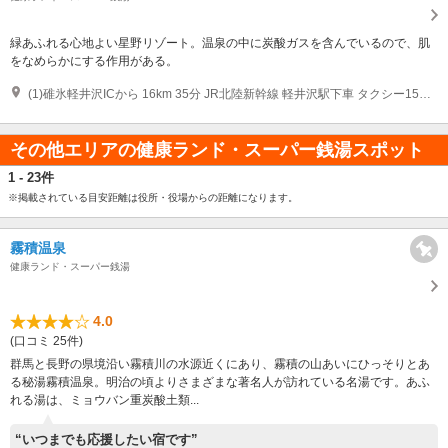
緑あふれる心地よい星野リゾート。温泉の中に炭酸ガスを含んでいるので、肌
をなめらかにする作用がある。
(1)碓氷軽井沢ICから 16km 35分 JR北陸新幹線 軽井沢駅下車 タクシー15分 しなの鉄道しなの鉄道線 中軽井沢下車 バス4分 徒歩5分
その他エリアの健康ランド・スーパー銭湯スポット
1 - 23件
※掲載されている目安距離は役所・役場からの距離になります。
霧積温泉
健康ランド・スーパー銭湯
4.0
(口コミ 25件)
群馬と長野の県境沿い霧積川の水源近くにあり、霧積の山あいにひっそりとあ
る秘湯霧積温泉。明治の頃よりさまざまな著名人が訪れている名湯です。あふ
れる湯は、ミョウバン重炭酸土類...
“いつまでも応援したい宿です”