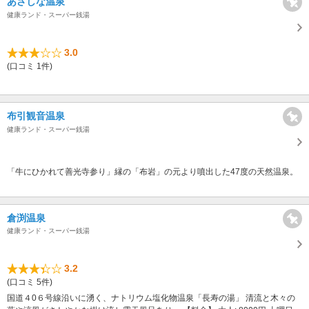
あさしな温泉
健康ランド・スーパー銭湯
3.0
(口コミ 1件)
布引観音温泉
健康ランド・スーパー銭湯
「牛にひかれて善光寺参り」縁の「布岩」の元より噴出した47度の天然温泉。
倉渕温泉
健康ランド・スーパー銭湯
3.2
(口コミ 5件)
国道４0６号線沿いに湧く、ナトリウム塩化物温泉「長寿の湯」 清流と木々の