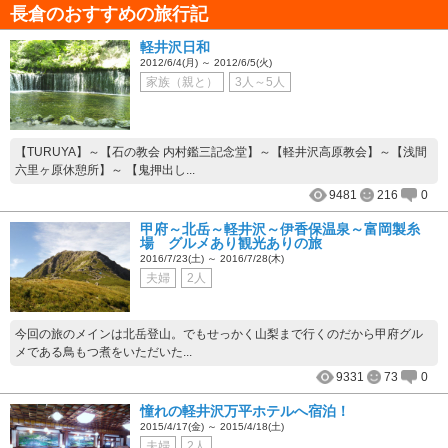
長倉のおすすめの旅行記
軽井沢日和
2012/6/4(月) ～ 2012/6/5(火)
家族（親と）
3人～5人
【TURUYA】～【石の教会 内村鑑三記念堂】～【軽井沢高原教会】～【浅間
六里ヶ原休憩所】～ 【鬼押出し...
9481
216
0
甲府～北岳～軽井沢～伊香保温泉～富岡製糸
場 グルメあり観光ありの旅
2016/7/23(土) ～ 2016/7/28(木)
夫婦
2人
今回の旅のメインは北岳登山。でもせっかく山梨まで行くのだから甲府グル
メである鳥もつ煮をいただいた...
9331
73
0
憧れの軽井沢万平ホテルへ宿泊！
2015/4/17(金) ～ 2015/4/18(土)
夫婦
2人