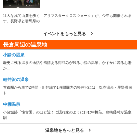
壮大な浅間山麓を歩く「アサマスタークロスウォーク」が、今年も開催されま
す。長野県と群馬県の...
イベントをもっと見る
長倉周辺の温泉地
小諸の温泉
歴史に残る温泉の逸話や風情ある街並みが残る小諸の温泉。かすかに濁るお湯
か...
軽井沢の温泉
首都圏から車で2時間・新幹線で1時間圏内の軽井沢には、塩壺温泉・星野温泉
ト...
中棚温泉
小諸城跡「懐古園」のほど近くに隠れ家のように佇む中棚荘。島崎藤村が温泉
削...
温泉地をもっと見る