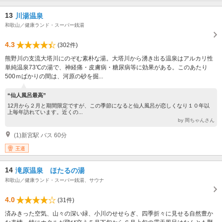
13
川湯温泉
和歌山／健康ランド・スーパー銭湯
4.3
(302件)
熊野川の支流大塔川にのぞむ素朴な湯。大塔川から湧き出る温泉はアルカリ性
単純温泉73℃の湯で、神経痛・皮膚病・糖尿病等に効果がある。このあたり
500ｍばかりの間は、河原の砂を掘...
“仙人風呂最高”
12月から２月と期間限定ですが、この季節になると仙人風呂が恋しくなり１０年以
上毎年訪れています。近くの...
by 岡ちゃんさん
(1)新宮駅 バス 60分
王道
14
滝原温泉 ほたるの湯
和歌山／健康ランド・スーパー銭湯、サウナ
4.0
(31件)
済みきった空気、山々の深い緑、小川のせせらぎ、四季折々に見せる自然豊か