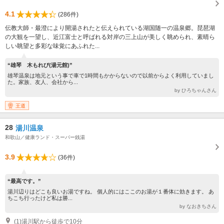
4.1
(286件)
伝教大師・最澄により開湯されたと伝えられている湖国随一の温泉郷。琵琶湖
の大観を一望し、近江富士と呼ばれる対岸の三上山が美しく眺められ、素晴ら
しい眺望と多彩な味覚にあふれた...
“雄琴 木もれび(湯元館)”
雄琴温泉は地元という事で車で1時間もかからないので以前からよく利用していまし
た。家族、友人、会社から...
by ひろちゃんさん
王道
28
湯川温泉
和歌山／健康ランド・スーパー銭湯
3.9
(36件)
“最高です。”
湯川辺りはどこも良いお湯ですね。 個人的にはここのお湯が１番体に効きます。 あ
ちこち行ったけど私は勝...
by なおきちさん
(1)湯川駅から徒歩で10分