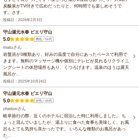
炭酸泉がTV付きで広めだったりと、何時間でも楽しめそうで
す。さす...
投稿日：2026年2月3日
守山湯元水春 ピエリ守山
5.0
男性／50代
matuさん
岩盤浴が3種類あり、好みの温度で自分にあったペースで利用で
きます。無料のマッサージ機や個別にテレビが見れるリクライニ
ングシートの休憩場所もあり、くつろげます。温泉のほうは露天
風呂か...
投稿日：2025年10月24日
守山湯元水春 ピエリ守山
5.0
女性／40代
chietonさん
岐阜旅行の際、近くのホテルに宿泊した時に利用しました。 ち
ょっと混んでいましたが、湯上りに食べた食事も美味しく、お風
呂もとても気持ち良かったです。 いろんな種類のお風呂があっ
た...