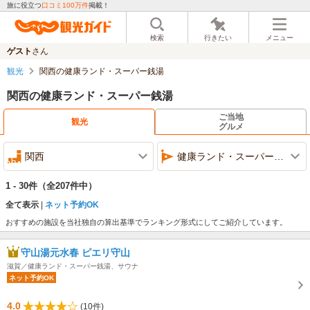
旅に役立つ
口コミ100万件
掲載！
検索
行きたい
メニュー
ゲスト
さん
観光
関西の健康ランド・スーパー銭湯
関西の健康ランド・スーパー銭湯
ご当地
観光
グルメ
関西
健康ランド・スーパー銭湯
1 - 30件
（全207件中）
全て表示
ネット予約OK
おすすめの施設を当社独自の算出基準でランキング形式にしてご紹介しています。
守山湯元水春 ピエリ守山
滋賀／健康ランド・スーパー銭湯、サウナ
ネット予約OK
4.0
(10件)