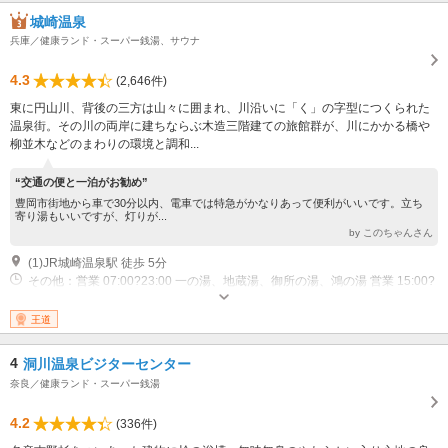
城崎温泉
兵庫／健康ランド・スーパー銭湯、サウナ
4.3
(2,646件)
東に円山川、背後の三方は山々に囲まれ、川沿いに「く」の字型につくられた
温泉街。その川の両岸に建ちならぶ木造三階建ての旅館群が、川にかかる橋や
柳並木などのまわりの環境と調和...
“交通の便と一泊がお勧め”
豊岡市街地から車で30分以内、電車では特急がかなりあって便利がいいです。立ち
寄り湯もいいですが、灯りが...
by このちゃんさん
(1)JR城崎温泉駅 徒歩 5分
その他：営業 07:00?23:00 一の湯、地蔵湯、御所の湯、鴻の湯 営業 15:00?
23:00 柳湯、まんだら湯 営業 13:00?21:00 さとの湯 定休日 一の湯：水曜
日 地蔵湯：金曜日 御所の湯：木曜日 柳湯：木曜日 まんだら湯：水曜
王道
日 鴻の湯：火曜日 さとの湯：月曜日 ※祝祭日は営業します。
4
洞川温泉ビジターセンター
奈良／健康ランド・スーパー銭湯
4.2
(336件)