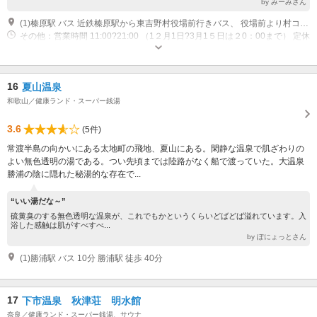
by みーみさん
(1)榛原駅 バス 近鉄榛原駅から東吉野村役場前行きバス、 役場前より村コミュニティバスを利用し下平野下車
その他：営業時間 11:00?21:00 （1２月1日?3月1５日は２0：00まで） 定休
日（木） 但し、定休日が祝日にあたる場合は営業、翌日が休みになりま
す。
16
夏山温泉
和歌山／健康ランド・スーパー銭湯
3.6
(5件)
常渡半島の向かいにある太地町の飛地、夏山にある。閑静な温泉で肌ざわりの
よい無色透明の湯である。つい先頃までは陸路がなく船で渡っていた。大温泉
勝浦の陰に隠れた秘湯的な存在で...
“いい湯だな～”
硫黄臭のする無色透明な温泉が、これでもかというくらいどばどば溢れています。入
浴した感触は肌がすべすべ...
by ぽにょっとさん
(1)勝浦駅 バス 10分 勝浦駅 徒歩 40分
17
下市温泉 秋津荘 明水館
奈良／健康ランド・スーパー銭湯、サウナ