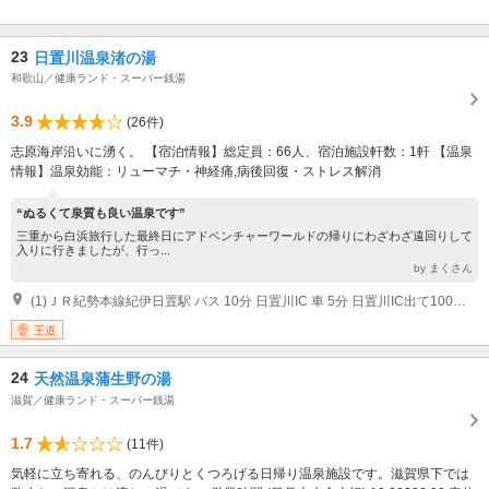
23
日置川温泉渚の湯
和歌山／健康ランド・スーパー銭湯
3.9
(26件)
志原海岸沿いに湧く。 【宿泊情報】総定員：66人、宿泊施設軒数：1軒 【温泉
情報】温泉効能：リューマチ・神経痛,病後回復・ストレス解消
“ぬるくて泉質も良い温泉です”
三重から白浜旅行した最終日にアドベンチャーワールドの帰りにわざわざ遠回りして
入りに行きましたが、行っ...
by まくさん
(1)ＪＲ紀勢本線紀伊日置駅 バス 10分 日置川IC 車 5分 日置川IC出て100ｍ走ると右に看板有り
王道
24
天然温泉蒲生野の湯
滋賀／健康ランド・スーパー銭湯
1.7
(11件)
気軽に立ち寄れる、のんびりとくつろげる日帰り温泉施設です。滋賀県下では