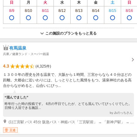
日
月
火
水
木
金
土
日
8/9
8/10
8/11
8/12
8/13
8/14
8/15
8/16
この施設のプランをもっと見る
有馬温泉
兵庫／健康ランド・スーパー銭湯
4.3
(4,325件)
１３００年の歴史を誇る温泉で、大阪から１時間、三宮からなら４０分ほどの
距離。大都会に近いわりには、しっとりとした風情をもつ。湯泉神社のある高
台からながめると、山合いにびっ...
“混んでました”
昨年行った時の投稿です。 6月の平日でしたが、とても混んでいてびっくりでした。
日帰り入浴できる施設...
by みのっちさん
(1)三宮駅 バス 45分 阪急バス・神姫バス「三宮駅前」 → 「新神戸駅」 → 「有馬温泉」 JR大阪駅 列車 60分 JR神戸線「三ノ宮」駅 → 神戸市営地下鉄「谷上」駅 → 神戸電鉄「有馬口」駅 → 神戸電鉄有馬線「有馬温泉」駅 山陽電鉄 山陽姫路駅 列車 80分 山陽電鉄「新開地」駅 → 神戸電鉄「有馬口」駅 → 神戸電鉄有馬線「有馬温泉」駅(朝夕、新開地発有馬温泉行き直通電車有り）
王道