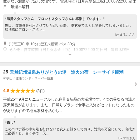
数少ない源泉かけ流しの湯です。 営業時間 (日月火水金土祝) 10:00?22:00 定休
日 毎週木曜日
“清掃スタッフさん フロントスタッフさんに感謝しています。”
先日、貴施設を利用させていただいた際、 更衣室で落とし物をしてしまいました。
帰り際にフロントスタッ...
by まるこさん
(1)竜王IC 車 10分 近江八幡駅 バス 30分
その他：営業時間（日月火水金土祝） 10:00?22:00 定休日 毎週木曜日
25
天然紀州温泉ありがとうの湯 漁火の宿 シーサイド観潮
和歌山／健康ランド・スーパー銭湯
4.6
(8件)
平成25年9月にリニューアルした絶景＆新品の大浴場です。4つの異なる内湯と
露天風呂があります。また、日帰りプランで食事と入浴がセットになったもの
がありますので地元素材を活かし...
“癒し”
このコロナ禍の中何処も行けないと友人と話をしており、対策を万全にして、息抜き
は必要！と、言う事で、天...
by マヨさん