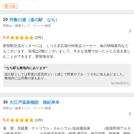
王道
29
丹敷の湯（道の駅 なち）
和歌山／健康ランド・スーパー銭湯
5.0
(2件)
那智駅交流センターには、くつろぎ広場や特産品コーナー、旅の情報案内など
もございます。浴場は2階にございまして、大きな浴槽でゆったりと入浴を楽し
むことができます。那智海水浴...
“なち駅も敷地内にあります”
道の駅としては野菜の直売所という感じで野菜やフル－ツそれに魚もありました。
敷地内には丹敷の湯もあり...
by hot10さん
30
大江戸温泉物語 南紀串本
和歌山／健康ランド・スーパー銭湯
5.0
(1件)
泉 質：含硫黄・ナトリウム・カルシウム‐塩化物温泉 （低張性弱アルカ
リ性低温泉） ※天然温泉加温・循環 適応症：疲労回復、筋肉痛、関節