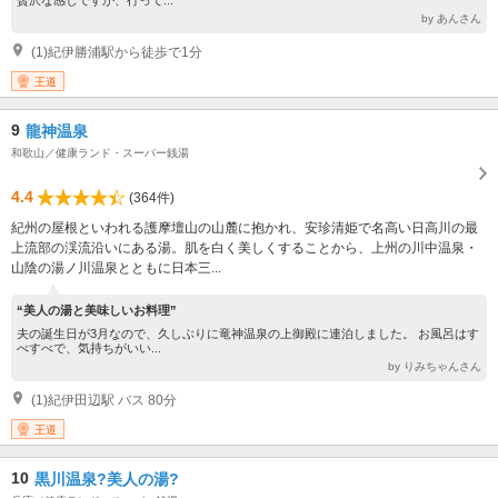
贅沢な感じですが、行って...
by あんさん
(1)紀伊勝浦駅から徒歩で1分
王道
9
龍神温泉
和歌山／健康ランド・スーパー銭湯
4.4
(364件)
紀州の屋根といわれる護摩壇山の山麓に抱かれ、安珍清姫で名高い日高川の最
上流部の渓流沿いにある湯。肌を白く美しくすることから、上州の川中温泉・
山陰の湯ノ川温泉とともに日本三...
“美人の湯と美味しいお料理”
夫の誕生日が3月なので、久しぶりに竜神温泉の上御殿に連泊しました。 お風呂はす
べすべで、気持ちがいい...
by りみちゃんさん
(1)紀伊田辺駅 バス 80分
王道
10
黒川温泉?美人の湯?