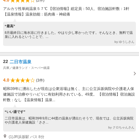
(2件)
アルカリ性単純温泉５７℃ 【宿泊情報】総定員：50人、宿泊施設軒数：1軒
【温泉情報】温泉効能：筋肉痛・神経痛
“最高”
8月最終日に海水浴に行きました。やはり少し寒かったです。そんなとき、無料で温
泉に入れるということで、...
by ゆうしさん
22
二日市温泉
兵庫／健康ランド・スーパー銭湯
4.0
(3件)
昭和39年に湧出したが現在は公衆浴場は無く、主に公立浜坂病院や介護老人保
健施設で治療やリハビリに有効利用されている。49度。 【宿泊情報】宿泊施設
軒数：なし 【温泉情報】温泉...
“いい湯です”
二日市温泉は、昭和39年9月に44度の温泉が湧出たそうで、現在では、公立浜坂病院
や介護老人保健施設「ささ...
by クロちゃんさん
(1)JR浜坂駅 バス 8分