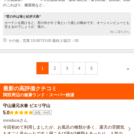
のこわばり、糖尿病など...
“窓の外は海と紀伊大島”
カーテンを開けると、窓の外がすぐ海という感じの眺めです。オーシャンビューとも
言えるのでしょうが、海の...
by こぼらさん
その他：営業 15:00?23:00 最終入場22：00
1
2
3
4
5
＞
最新の高評価クチコミ
関西周辺の健康ランド・スーパー銭湯
守山湯元水春 ピエリ守山
5.0
女性／40代
minidoraさん
今回初めて利用しましたが、お風呂の種類が多く、露天の雰囲気
もすごく良かったです！寝ころび湯が2種類もあったり、人気の