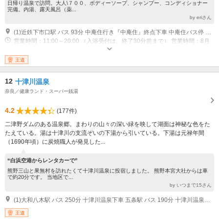
日帰り温泉で訪問。大人\７００、ボディーソープ、シャンプー、コンディショナー
完備。内湯、露天風呂（薬...
by eriさん
(1)近鉄下市口駅 バス 93分 中庵住行き『中庵住』終点下車 中庵住バス停 徒歩 30分 名阪国道『針IC』 車 100分 75km 名古屋方面からの場合国道369号・370号・169号・309号・県道53号線経由 南阪奈道路『葛城IC』 車 70分 55km 大阪方面からの方面山麓線・国道309号・県道53号線経由
営業時間：11:00～20:00 （入浴受付は、終了30分前まで） 営業時間：8月
中は21：00まで 定休日：水曜日 （水曜が祝日の場合は翌日）、年末年始
王道
12
十津川温泉
奈良／健康ランド・スーパー銭湯
4.2
(177件)
二津野ダムのある温泉郷。まわりの山々の深い緑を映して湖面は神秘な色をた
たえている。湯は十津川の支流ぞいの下湯から引いている。下湯は元禄年間
（1690年頃）に炭焼職人が発見した...
“白浜空港からレンタカーで”
熊野三山と果無村を訪れたくて十津川温泉に投宿しました。 熊野本宮大社からは車
で約20分です。 当地区で...
by いつまで15さん
(1)大和八木駅 バス 250分 十津川温泉下車 五条駅 バス 190分 十津川温泉下車 新宮駅 バス 120分 十津川温泉下車
王道