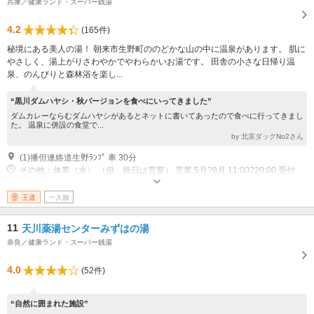
兵庫／健康ランド・スーパー銭湯
4.2
(165件)
秘境にある美人の湯！ 朝来市生野町ののどかな山の中に温泉があります。 肌に
やさしく、湯上がりさわやかでやわらかいお湯です。 田舎の小さな日帰り温
泉、のんびりと森林浴を楽し...
“黒川ダムハヤシ・秋バージョンを食べにいってきました”
ダムカレーならむダムハヤシがあるとネットに書いてあったので食べに行ってきまし
た。 温泉に併設の食堂で...
by 北京ダックNo2さん
(1)播但連絡道生野ﾗﾝﾌﾟ 車 30分
その他：休業（水） （但、祝日は営業） 営業 5月?9月 11:00?20:00 受付
19:00 営業 10月?4月 11:00?19:00 受付18:30
王道
一人旅
11
天川薬湯センターみずはの湯
奈良／健康ランド・スーパー銭湯
4.0
(52件)
“自然に囲まれた施設”