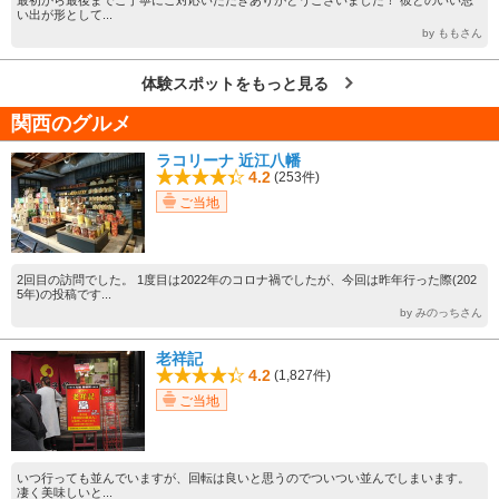
い出が形として...
by ももさん
体験スポットをもっと見る
関西のグルメ
ラコリーナ 近江八幡
4.2
(253件)
ご当地
2回目の訪問でした。 1度目は2022年のコロナ禍でしたが、今回は昨年行った際(202
5年)の投稿です...
by みのっちさん
老祥記
4.2
(1,827件)
ご当地
いつ行っても並んでいますが、回転は良いと思うのでついつい並んでしまいます。
凄く美味しいと...