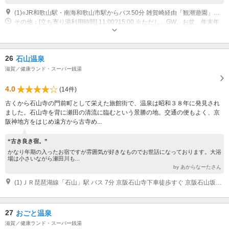
(1)○JR和歌山駅・南海和歌山市駅からバス50分 雑賀崎経由「観潮遊園」下車すぐ ○阪和自動車道和歌山ＩＣから車約30分
その他：[立ち寄り湯利用時間] 11:00?15:00 ※ただし、GW、お盆、年末年
始などの特別日は除きます。
26
石山温泉
滋賀／健康ランド・スーパー銭湯
4.0
(14件)
古くから石山寺の門前町として栄えた旅館街で、温泉は昭和３８年に発見され
ました。石山寺を背に瀬田の清流に臨むという景勝の地。交通の便もよく、京
阪神地方をはじめ遠方から古寺め...
“古き良き宿。”
かなり年期の入ったお宿ですが雰囲気が好きなものでお世話になっております。大浴
場は小さいながら瀬田川も...
by あからなーたさん
(1)ＪＲ琵琶湖線「石山」駅 バス 7分 京阪石山寺下車徒歩すぐ 京阪石山坂本線「石山寺」駅 徒歩 すぐ
27
おごと温泉
滋賀／健康ランド・スーパー銭湯