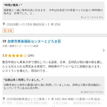
“料理が最高！”
孫家族と一緒に毎年白浜に行きます。 今年は白良浜での音楽フェスがあり 8000発の
花火は 圧巻でした。と...
by ようこちゃんさん
(1)白浜駅 バス 15分 南紀白浜ＩＣ 車 15分
王道
19
加東市東条福祉センターとどろき荘
兵庫／健康ランド・スーパー銭湯
3.6
(3件)
数百年前から東条川岸で湧出している温泉。古来、足利氏が戦の傷や病を癒し
たとも伝えられる歴史ある泉源で、神経痛やアトピーなどに効能があります。
レストランを備えた、宿泊のでき...
“以前は良く利用していました。”
10数年前から毎年の夏場の釣り旅に利用していましたね。当時は２階が宿泊施設に
なっていて下にあるお店が料...
by あからなーたさん
(1)中国自動車道ひょうご東条ＩＣ 車 10分 3km 神姫バス森尾バス停 徒歩 3分
営業：10:00～21:00 開館は9時～、入浴は10時～、最終受付20時00分 休