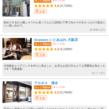
ポイント2％
ネット予約OK
4.8
(4,733件)
王道
初めてやるから難しそうやと思ってたけど説明が丁寧で分かりやすかったので彼女と
いい思い出がで...
by ゆめとさん
itoaware-いとあはれ-大阪店
ポイント2％
ネット予約OK
4.9
(4,108件)
王道
今回彼女とペアリングを作りに来ました。お店もお店の方もとても雰囲気が良かった
です！写真撮影...
by こうさん
アカネス 清水
ポイント2％
ネット予約OK
4.9
(3,740件)
王道
最初から最後までご丁寧にご対応いただきありがとうございました！ 彼とのいい思