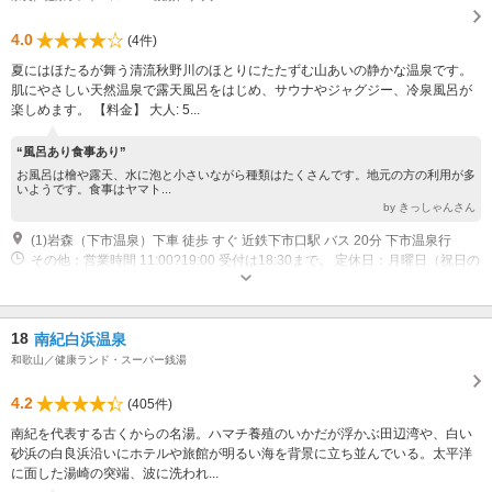
4.0
(4件)
夏にはほたるが舞う清流秋野川のほとりにたたずむ山あいの静かな温泉です。
肌にやさしい天然温泉で露天風呂をはじめ、サウナやジャグジー、冷泉風呂が
楽しめます。 【料金】 大人: 5...
“風呂あり食事あり”
お風呂は檜や露天、水に泡と小さいながら種類はたくさんです。地元の方の利用が多
いようです。食事はヤマト...
by きっしゃんさん
(1)岩森（下市温泉）下車 徒歩 すぐ 近鉄下市口駅 バス 20分 下市温泉行
その他：営業時間 11:00?19:00 受付は18:30まで。 定休日：月曜日（祝日の
場合は翌日）
18
南紀白浜温泉
和歌山／健康ランド・スーパー銭湯
4.2
(405件)
南紀を代表する古くからの名湯。ハマチ養殖のいかだが浮かぶ田辺湾や、白い
砂浜の白良浜沿いにホテルや旅館が明るい海を背景に立ち並んでいる。太平洋
に面した湯崎の突端、波に洗われ...