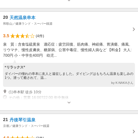
業：毎週水曜日（メンテナンス休館もあります。営業日はとどろき荘HPで
確認） ＊年末年始の営業時間・営業日についてはとどろき荘HPにてご確
認ください。
20
天然温泉串本
和歌山／健康ランド・スーパー銭湯
3.5
(4件)
泉 質：含食塩硫黄泉 適応症：疲労回復、筋肉痛、神経痛、胃潰瘍、痛風、
リウマチ、慢性皮膚炎、糖尿病、公害中毒症、慢性婦人病など 【料金】 大人:
700円 小・中学生400円 幼児...
“リラックス”
ダイバーの憧れの串本に友人と遠征しました。ダイビングはもちろん温泉も楽しみの
1つ。潜って癒されて、温...
by K-NAKAさん
(1)串本駅 徒歩 10分
その他：営業 16:00?22:00 年中無休
21
丹後琴引温泉
京都／健康ランド・スーパー銭湯
4.0