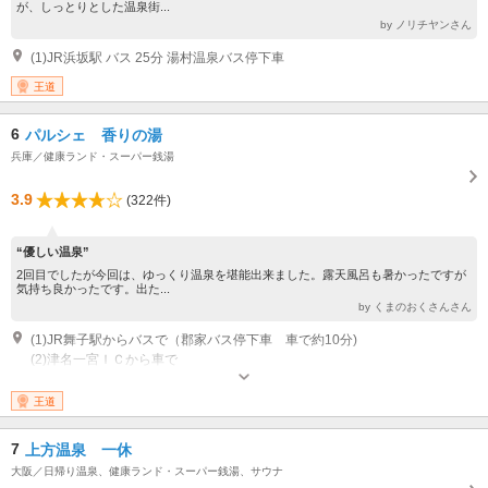
が、しっとりとした温泉街...
by ノリチヤンさん
(1)JR浜坂駅 バス 25分 湯村温泉バス停下車
王道
6
パルシェ 香りの湯
兵庫／健康ランド・スーパー銭湯
3.9
(322件)
“優しい温泉”
2回目でしたが今回は、ゆっくり温泉を堪能出来ました。露天風呂も暑かったですが
気持ち良かったです。出た...
by くまのおくさんさん
(1)JR舞子駅からバスで（郡家バス停下車 車で約10分)
(2)津名一宮ＩＣから車で
営業時間：11:00～21:00
王道
7
上方温泉 一休
大阪／日帰り温泉、健康ランド・スーパー銭湯、サウナ