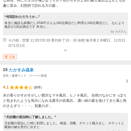
な表情、特にホタルが飛び交う５月下旬から６月上旬の露天風呂はなんとも野
趣に富み、幻想的で訪れる方の疲...
“何回訪れただろうか…”
本当に施設も綺麗だしSTAFFさんも100点満点だし料理も100点満点だし なにより
風呂が120点満点です 本当に...
by カズさん
その他：営業 11:00?20:30 受付終了19：30 休館 毎月第２木曜日、12月31
日?1月1日
王道
15
たかすみ温泉
奈良／健康ランド・スーパー銭湯
4.1
(8件)
木の香りがすがすがしい贅沢なマキ風呂、ヒノキ風呂。 自然のなかにすっぽり
と包まれたような気分になれる露天の岩風呂。 濃い緑の森を抜けてきた風と鳥
のさえずり・・・。初夏の夕...
“天好園の宿泊時に了解しました。”
天好園の宿泊した時に利用しました。 検温、消毒、チケット購入をし、チケットと
靴箱の鍵を受付に出すと ...