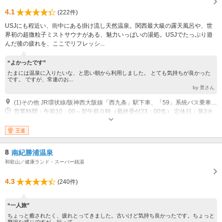
4.1
(222件)
USJにも程近い、街中にある掛け流し天然温泉。関西最大級の露天風呂や、世
界初の超微粒子ミストサウナがある、魅力いっぱいの湯処。USJでたっぷり遊
んだ後の疲れを、ここでリフレッシ...
“よかったです”
たまには温泉に入りたいな、と思い朝から利用しました。 とても気持ちが良かった
です。 ですが、常連のお...
by 景さん
(1)その他 JR環状線/阪神西大阪線「西九条」駅下車、「59」系統バス乗車 OsakaMetro御堂筋線「梅田駅」、阪急・阪神「大阪梅田駅」より「59」系統バス乗車※いずれかから「酉島5丁目」下車徒歩2分。送迎バス有。
営業時間：午前10：00～翌午前０時（最終受付23：00迄） 定休日：第3火
曜日
王道
8
南紀勝浦温泉
和歌山／健康ランド・スーパー銭湯
4.3
(240件)
“一人旅”
ちょっと癒されたく、疲れとってきました。古いけど気持ち良かったです。ちょっと