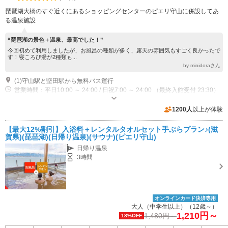
琵琶湖大橋のすぐ近くにあるショッピングセンターのピエリ守山に併設してあ
る温泉施設
“琵琶湖の景色＋温泉、最高でした！”
今回初めて利用しましたが、お風呂の種類が多く、露天の雰囲気もすごく良かったで
す！寝ころび湯が2種類も...
by minidoraさん
(1)守山駅と堅田駅から無料バス運行
営業時間：平日10:00 ～ 24:00 / 日祝7:00 ～ 24:00 （最終入館受付 23:30）
1200人
以上が体験
【最大12%割引】入浴料＋レンタルタオルセット手ぶらプラン♪(滋
賀県)(琵琶湖)(日帰り温泉)(サウナ)(ピエリ守山)
日帰り温泉
3時間
オンラインカード決済専用
大人（中学生以上）（12歳～）
1,210円～
1,480円～
18%OFF