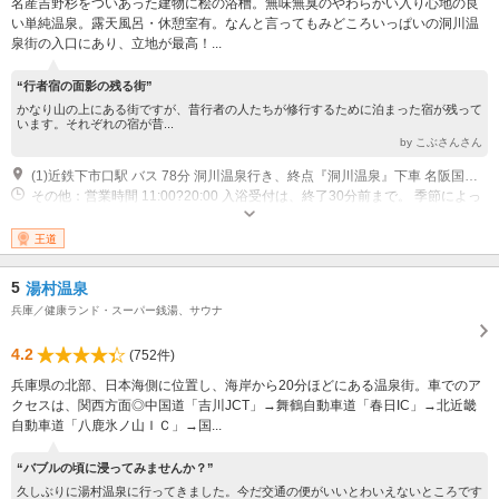
名産吉野杉をついあった建物に桧の浴槽。無味無臭のやわらかい入り心地の良
い単純温泉。露天風呂・休憩室有。なんと言ってもみどころいっぱいの洞川温
泉街の入口にあり、立地が最高！...
“行者宿の面影の残る街”
かなり山の上にある街ですが、昔行者の人たちが修行するために泊まった宿が残って
います。それぞれの宿が昔...
by こぶさんさん
(1)近鉄下市口駅 バス 78分 洞川温泉行き、終点『洞川温泉』下車 名阪国道『針ＩＣ』 車 100分 70km 名古屋方面からの場合国道369号・370号・169号・309号・県道21号線経由で洞川方面へ 南阪奈道路『葛城ＩＣ』 車 70分 50km 大阪方面からの場合山麓線・国道309号・県道21号線経由で洞川方面へ
その他：営業時間 11:00?20:00 入浴受付は、終了30分前まで。 季節によっ
て変更となる場合があります。詳しくはお問い合わせください。 定休日
（水） この日が祝日の場合は翌日。年末年始。※季節によって変更となる
王道
場合があります。詳しくはお問い合わせください。
5
湯村温泉
兵庫／健康ランド・スーパー銭湯、サウナ
4.2
(752件)
兵庫県の北部、日本海側に位置し、海岸から20分ほどにある温泉街。車でのア
クセスは、関西方面◎中国道「吉川JCT」→舞鶴自動車道「春日IC」→北近畿
自動車道「八鹿氷ノ山ＩＣ」→国...
“バブルの頃に浸ってみませんか？”
久しぶりに湯村温泉に行ってきました。今だ交通の便がいいとわいえないところです