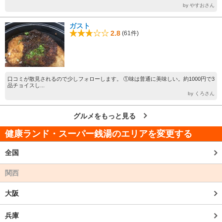
by やすおさん
ガスト
2.8
(61件)
口コミが散見されるので少しフォローします。 ①味は普通に美味しい。約1000円で3
品チョイスし...
by くろさん
グルメをもっと見る
健康ランド・スーパー銭湯のエリアを変更する
全国
関西
大阪
兵庫