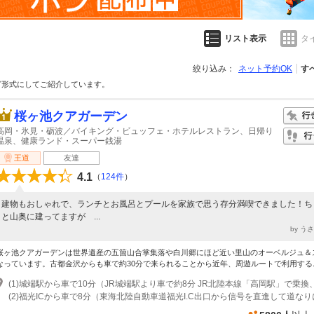
リスト表示
タ
絞り込み：
ネット予約OK
す
グ形式にしてご紹介しています。
桜ヶ池クアガーデン
高岡・氷見・砺波／バイキング・ビュッフェ・ホテルレストラン、日帰り
温泉、健康ランド・スーパー銭湯
王道
友達
4.1
（
124件
）
建物もおしゃれで、ランチとお風呂とプールを家族で思う存分満喫できました！ち
と山奥に建ってますが ...
by う
桜ヶ池クアガーデンは世界遺産の五箇山合掌集落や白川郷にほど近い里山のオーベルジュ＆
なっています。古都金沢からも車で約30分で来られることから近年、周遊ルートで利用する..