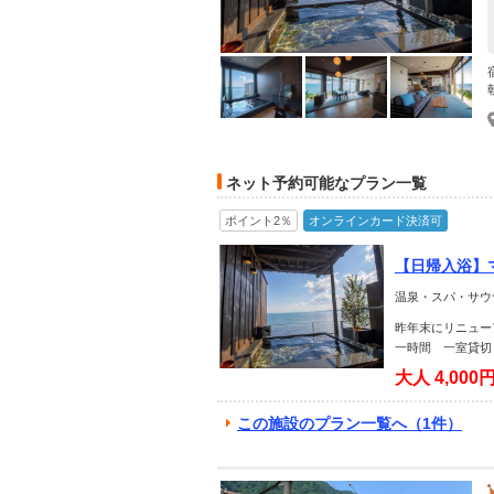
ネット予約可能なプラン一覧
ポイント2％
オンラインカード決済可
【日帰入浴】
過ごしくださ
温泉・スパ・サウ
昨年末にリニュー
一時間 一室貸切
大人
4,000
この施設のプラン一覧へ（1件）