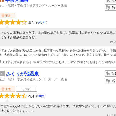
宇奈月温泉
立山・黒部・宇奈月／健康ランド・スーパー銭湯
王道
4.1
（
545件
）
トロッコ電車に乗った後、上の階の展示を見て、黒部峡谷の歴史やトロッコ電車の
うなずき温泉の歴史など...
by 
北アルプス黒部峡谷の入口にある、県下随一の温泉地、黒薙の源泉から引湯しており、湯量
富、大自然の美しさはもちろん味覚のすばらしさも魅力のひとつで、川魚や山菜、日本海の新.
みくりが池温泉
4
立山・黒部・宇奈月／健康ランド・スーパー銭湯
王道
子連れ
4.4
（
98件
）
室堂平から歩いてしか行けない秘湯中の秘湯です。 硫黄泉で熱くて、歩いて疲れ
凄く良く効きますょ。...
by こ