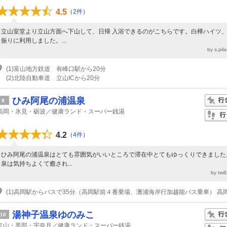
4.5
（
2件
）
立山室堂より立山方面へ下山して、日帰 入浴できるのがこちらです。白樺ハイツ、
振りに利用しました。...
by s.pi
(1)富山地方鉄道 有峰口駅から20分
(2)北陸自動車道 立山ICから20分
ひみ阿尾の浦温泉
9
高岡・氷見・砺波／健康ランド・スーパー銭湯
4.2
（
4件
）
ひみ阿尾の浦温泉はとても雰囲気がいいところで滞在中とてもゆっくりできました
泉は気持ちよくて癒され...
by twi
湯神子温泉ゆのみこ
10
立山・黒部・宇奈月／健康ランド・スーパー銭湯