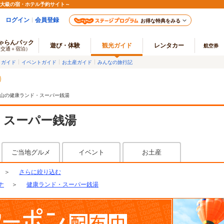
最大級の宿・ホテル予約サイト～
ログイン
会員登録
お得な特典をみる
ゃらんパック
遊び・体験
観光ガイド
レンタカー
航空券
（交通＋宿泊）
メガイド
イベントガイド
お土産ガイド
みんなの旅行記
山の健康ランド・スーパー銭湯
・スーパー銭湯
ご当地グルメ
イベント
お土産
＞
さらに絞り込む
ナ
＞
健康ランド・スーパー銭湯