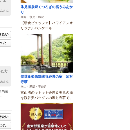
。ま
氷見温泉郷くつろぎの宿うみあか
まんさん
り
高岡・氷見・砺波
【朝食ビュッフェ】ハワイアンオ
リジナルパンケーキ
った方
旬菜食楽黒部峡谷絶景の宿 延対
寺荘
ゅあさん
立山・黒部・宇奈月
白馬岳
富山湾のキトキト会席＆美肌の湯
.
を渓谷美バツグンの延対寺荘で。