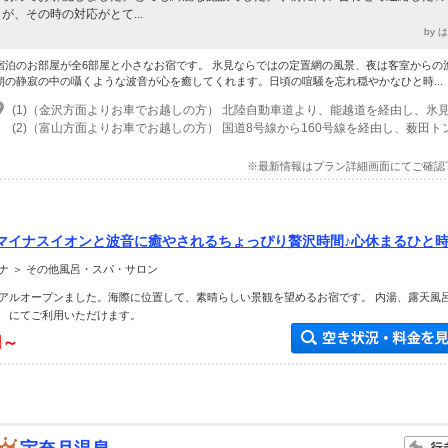
が、その時の対応がとて...
by 
宿泊のお部屋が全6部屋と小さなお宿です。 氷見ならではの定置網の風景、夜は客室からの
朝の静寂の中の囁くような波音が心を癒してくれます。日頃の喧騒を忘れ穏やかなひと時...
※最新情報はプラン詳細画面にてご確認
マイナスイオンと波音に癒やされるちょっぴり贅沢時間♪心休まるひと
い。
ナ ＞ その他風呂・スパ・サロン
アルオープンました。海際に位置して、素晴らしい景観を望めるお宿です。 内湯、露天風
 にてご利用いただけます。
円～