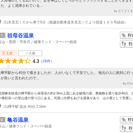
大浴場がとても広いので、足を伸ばしてしっかりとリラックスすることができます
た、よく清掃されている...
by どくどく
(1)氷見北ＩＣから車で5分（能越自動車道氷見北ＩＣより国道１６０号経由）
祖母谷温泉
7
立山・黒部・宇奈月／健康ランド・スーパー銭湯
王道
一人旅
4.3
（
26件
）
欅平駅から40分で着きましたが、人がいなくて不安でした。 地元の人に絶対に行
が良いと言われたので...
by ぴ
黒部峡谷鉄道の欅平駅から祖母谷の約2.5km上流にある秘境の湯。奥鐘橋を渡り徒歩40分、
や唐松岳への登山道の登り口にある。河原に白煙をあげる源泉があり、山小屋として営業し..
(1)欅平駅 徒歩 40分 2.5km
亀谷温泉
8
富山／健康ランド・スーパー銭湯