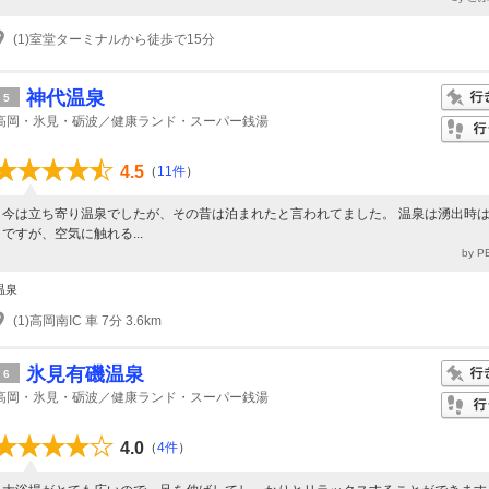
(1)室堂ターミナルから徒歩で15分
神代温泉
5
高岡・氷見・砺波／健康ランド・スーパー銭湯
4.5
（
11件
）
今は立ち寄り温泉でしたが、その昔は泊まれたと言われてました。 温泉は湧出時
ですが、空気に触れる...
by 
温泉
(1)高岡南IC 車 7分 3.6km
氷見有磯温泉
6
高岡・氷見・砺波／健康ランド・スーパー銭湯
4.0
（
4件
）