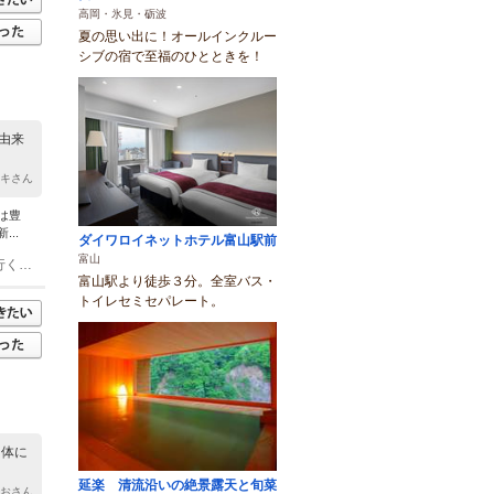
高岡・氷見・砺波
夏の思い出に！オールインクルー
シブの宿で至福のひとときを！
由来
マキさん
は豊
..
ダイワロイネットホテル富山駅前
富山
(1)宇奈月温泉駅 徒歩 温泉街の中に駅があり、いずれの宿までも徒歩５分圏内で行くことができます。
富山駅より徒歩３分。全室バス・
トイレセミセパレート。
た体に
延楽 清流沿いの絶景露天と旬菜
ぶおさん