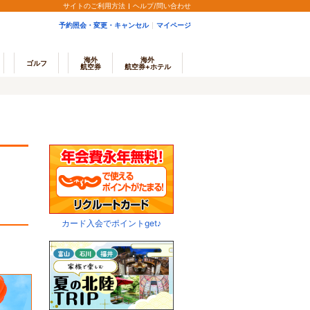
サイトのご利用方法
ヘルプ/問い合わせ
予約照会・変更・キャンセル
マイページ
海外
海外
ゴルフ
航空券
航空券+ホテル
カード入会でポイントget♪