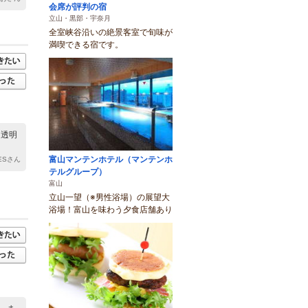
会席が評判の宿
立山・黒部・宇奈月
全室峡谷沿いの絶景客室で旬味が
満喫できる宿です。
は透明
富山マンテンホテル（マンテンホ
PESさん
テルグループ）
富山
立山一望（※男性浴場）の展望大
浴場！富山を味わう夕食店舗あり