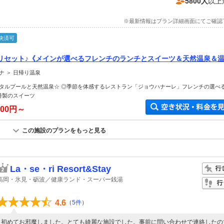
5800人
以上
※最新情報はプラン詳細画面にてご確認
決済可
リセット♪《メインが選べるフレンチのランチとスイーツ＆天然温泉＆
》本格的なＳＰＡを体感！ファミリーからカップル・友人までみんな大
ナ ＞ 日帰り温泉
タルプールと天然温泉☆ ◎季節を体感するレストラン「ジョウハナーレ」フレンチの選べ
特製のスイーツ
300円～
この施設のプランをもっと見る
La・se・ri Resort&Stay
高岡・氷見・砺波／健康ランド・スーパー銭湯
4.6
（
5件
）
初めてお邪魔しました。とても綺麗な施設でした。事前に問い合わせで連絡したの