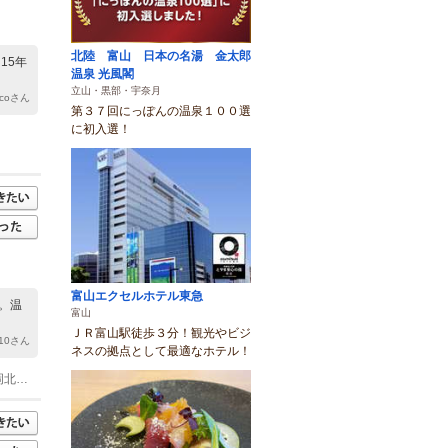
北陸 富山 日本の名湯 金太郎
15年
温泉 光風閣
立山・黒部・宇奈月
lacoさん
第３７回にっぽんの温泉１００選
に初入選！
富山エクセルホテル東急
。温
富山
ＪＲ富山駅徒歩３分！観光やビジ
ll10さん
ネスの拠点として最適なホテル！
(1)高岡駅からバスで35分（高岡駅前４番乗場、灘浦海岸行加越能バス乗車） 高岡北ＩＣから車で25分（能越自動車道高岡北ＩＣより国道１６０号経由）