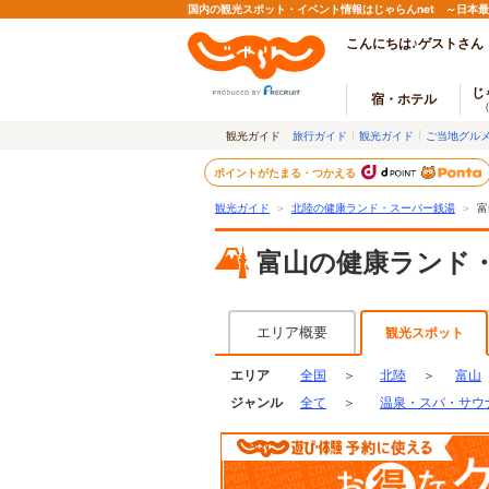
国内の観光スポット・イベント情報はじゃらんnet ～日本
こんにちは♪ゲストさん
じ
宿・ホテル
観光ガイド
旅行ガイド
観光ガイド
ご当地グル
ポイントがたまる・つかえる
観光ガイド
＞
北陸の健康ランド・スーパー銭湯
＞
富
富山の健康ランド
エリア概要
観光スポット
エリア
全国
＞
北陸
＞
富山
ジャンル
全て
＞
温泉・スパ・サウ