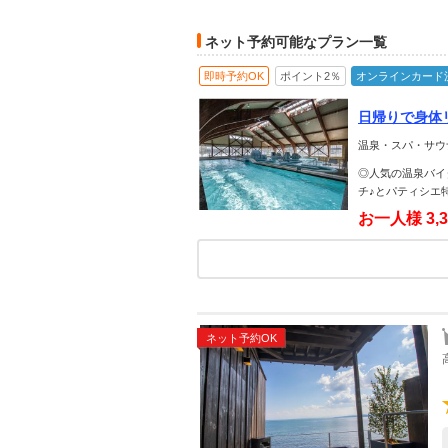
ネット予約可能なプラン一覧
即時予約OK
ポイント2％
オンラインカード
日帰りで身体
イタルプール
温泉・スパ・サウ
◎人気の温泉バイ
チ♪とパティシエ
お一人様
3,
ネット予約OK