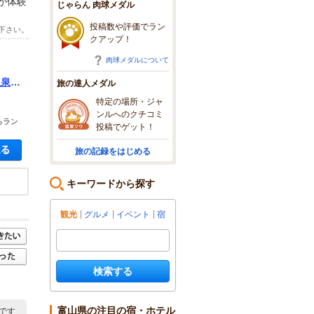
が体験
じゃらん 肉球メダル
投稿数や評価でラン
下さい。
クアップ！
肉球メダルについて
温泉バ
旅の達人メダル
満足♪
特定の場所・ジャ
ンルへのクチコミ
るラン
投稿でゲット！
空き状況・料金を見る
旅の記録をはじめる
キーワードから探す
観光
グルメ
イベント
宿
検索する
富山県の注目の宿・ホテル
です