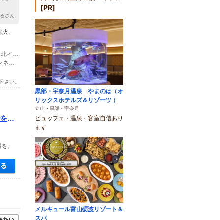
[PR]
はるさん
漁火、
(1)（金沢方面よりお車でお越しの方） 北陸自動車道より、能越道を経由し、氷見北インターを出て右折、160号線を左折し、道沿いに約7分。
(2)（富山方面よりお車でお越しの方） 国道8号線から160号線を経由し、薮田トンネルを出て約２分
下さい。
黒部・宇奈月温泉 やまのは（オ
リックスホテルズ＆リゾーツ ）
立山・黒部・宇奈月
時をお
ビュッフェ・温泉・客室自信あり
ます
呂を、
空き状況・料金を見る
メルキュール富山砺波リゾート＆
スパ