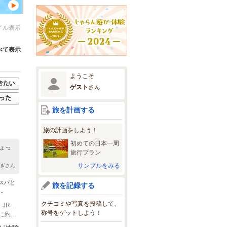
イル表示
べて表示
ようこそ
ゲスト
さん
旅を計画する
旅の計画をしよう！
初めての日本一周
ょっ
旅行プラン
サンプルをみる
さぎさん
スパと
旅を記録する
.
クチコミや写真を投稿して、
(1)城端駅から車で10分（JR城端駅より車で約8分 JR北陸本線「高岡駅」で乗換、JR城端線「城端駅」下車。城端駅からはマイクロバスでの送迎もいたします（※要予約）。）
称号をゲットしよう！
(2)福光ICから車で8分（東海北陸自動車道福光I.C出口から信号を直進して道なりに約8分）