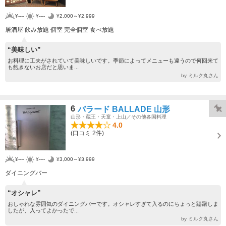
¥----
¥----
¥2,000～¥2,999
居酒屋 飲み放題 個室 完全個室 食べ放題
“美味しい”
お料理に工夫がされていて美味しいです。季節によってメニューも違うので何回来て
も飽きないお店だと思いま...
by ミルク丸さん
6
バラード BALLADE 山形
山形・蔵王・天童・上山／その他各国料理
4.0
(口コミ 2件)
¥----
¥----
¥3,000～¥3,999
ダイニングバー
“オシャレ”
おしゃれな雰囲気のダイニングバーです。オシャレすぎて入るのにちょっと躊躇しま
したが、入ってよかったで...
by ミルク丸さん