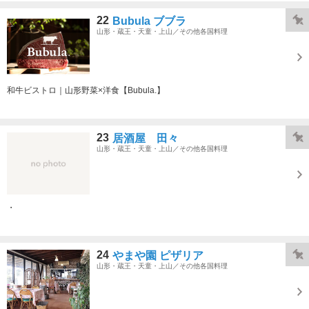
22
Bubula ブブラ
山形・蔵王・天童・上山／その他各国料理
和牛ビストロ｜山形野菜×洋食【Bubula.】
23
居酒屋 田々
山形・蔵王・天童・上山／その他各国料理
・
24
やまや園 ピザリア
山形・蔵王・天童・上山／その他各国料理