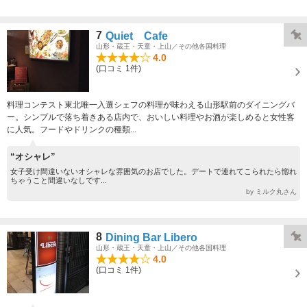
7
Quiet Cafe
山形・蔵王・天童・上山／その他各国料理
4.0
(口コミ 1件)
料理コンテスト東北唯一入選シェフの料理が味わえる山形駅前のダイニングバ
ー。シンプルで落ち着きある店内で、おいしい料理やお酒が楽しめると女性客
に人気。フードやドリンクの種類...
“オシャレ”
女子受け間違いないオシャレな雰囲気のお店でした。デートで連れてこられたら惚れ
ちゃうこと間違いなしです...
by ミルク丸さん
8
Dining Bar Libero
山形・蔵王・天童・上山／その他各国料理
4.0
(口コミ 1件)