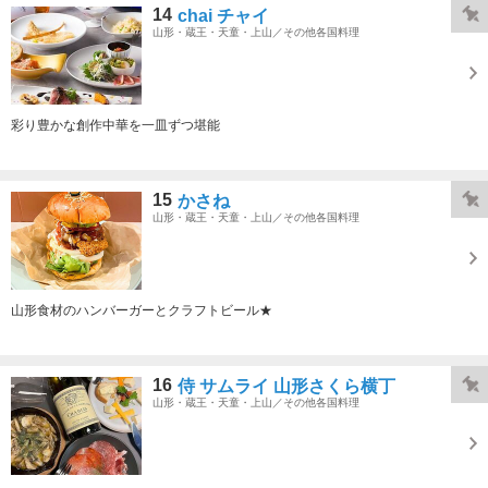
14
chai チャイ
山形・蔵王・天童・上山／その他各国料理
彩り豊かな創作中華を一皿ずつ堪能
15
かさね
山形・蔵王・天童・上山／その他各国料理
山形食材のハンバーガーとクラフトビール★
16
侍 サムライ 山形さくら横丁
山形・蔵王・天童・上山／その他各国料理