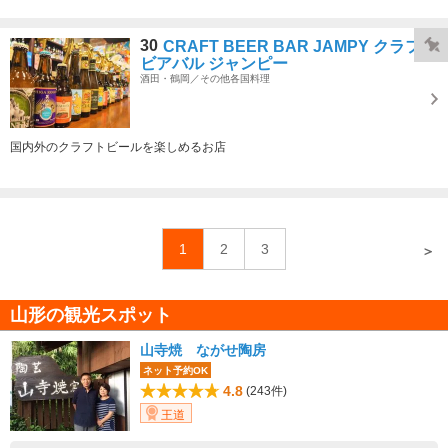
30
CRAFT BEER BAR JAMPY クラフト
ビアバル ジャンピー
酒田・鶴岡／その他各国料理
国内外のクラフトビールを楽しめるお店
1
2
3
＞
山形の観光スポット
山寺焼 ながせ陶房
ネット予約OK
4.8
(243件)
王道