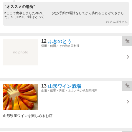
“オススメの場所”
bここで食事しましたd((o(￣ー￣)o))y予約の電話をしてから訪れることができまし
た。s（＝v＝）f味はとって...
by さんぼうさん
12
ふきのとう
酒田・鶴岡／その他各国料理
13
山形ワイン酒場
山形・蔵王・天童・上山／その他各国料理
山形県産ワインを楽しめるお店