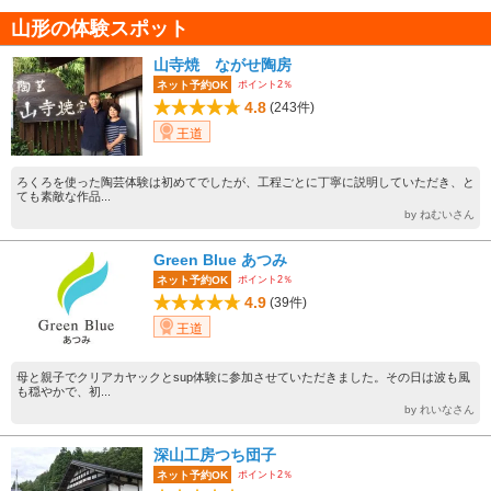
山形の体験スポット
山寺焼 ながせ陶房
ポイント2％
ネット予約OK
4.8
(243件)
王道
ろくろを使った陶芸体験は初めてでしたが、工程ごとに丁寧に説明していただき、と
ても素敵な作品...
by ねむいさん
Green Blue あつみ
ポイント2％
ネット予約OK
4.9
(39件)
王道
母と親子でクリアカヤックとsup体験に参加させていただきました。その日は波も風
も穏やかで、初...
by れいなさん
深山工房つち団子
ポイント2％
ネット予約OK