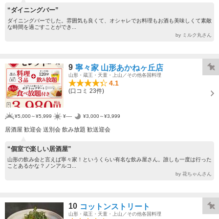
“ダイニングバー”
ダイニングバーでした。雰囲気も良くて、オシャレでお料理もお酒も美味しくて素敵
な時間を過ごすことができ...
by ミルク丸さん
9
寧々家 山形あかねヶ丘店
山形・蔵王・天童・上山／その他各国料理
4.1
(口コミ 23件)
¥5,000～¥5,999
¥----
¥3,000～¥3,999
居酒屋 歓迎会 送別会 飲み放題 歓送迎会
“個室で楽しい居酒屋”
山形の飲み会と言えば寧々家！というくらい有名な飲み屋さん。誰しも一度は行った
ことあるかな？ノンアルコ...
by 花ちゃんさん
10
コットンストリート
山形・蔵王・天童・上山／その他各国料理