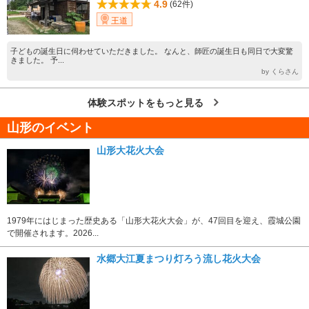
4.9
(62件)
王道
子どもの誕生日に伺わせていただきました。 なんと、師匠の誕生日も同日で大変驚
きました。 予...
by くらさん
体験スポットをもっと見る
山形のイベント
山形大花火大会
1979年にはじまった歴史ある「山形大花火大会」が、47回目を迎え、霞城公園
で開催されます。2026...
水郷大江夏まつり灯ろう流し花火大会