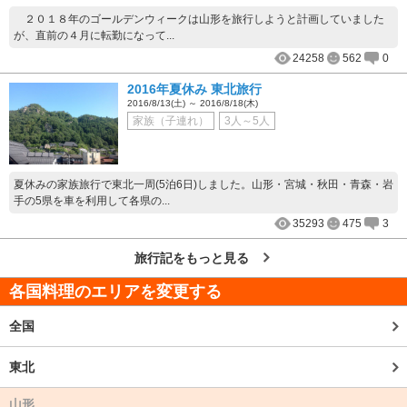
２０１８年のゴールデンウィークは山形を旅行しようと計画していました
が、直前の４月に転勤になって...
24258
562
0
2016年夏休み 東北旅行
2016/8/13(土) ～ 2016/8/18(木)
家族（子連れ）
3人～5人
夏休みの家族旅行で東北一周(5泊6日)しました。山形・宮城・秋田・青森・岩
手の5県を車を利用して各県の...
35293
475
3
旅行記をもっと見る
各国料理のエリアを変更する
全国
東北
山形