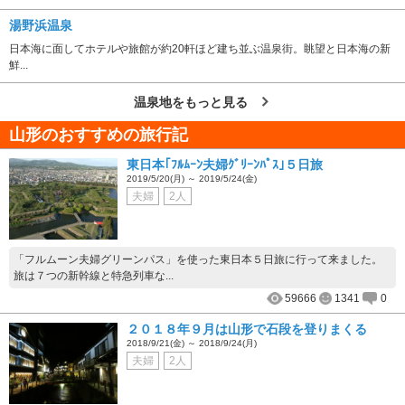
湯野浜温泉
日本海に面してホテルや旅館が約20軒ほど建ち並ぶ温泉街。眺望と日本海の新
鮮...
温泉地をもっと見る
山形のおすすめの旅行記
東日本｢ﾌﾙﾑｰﾝ夫婦ｸﾞﾘｰﾝﾊﾟｽ｣５日旅
2019/5/20(月) ～ 2019/5/24(金)
夫婦
2人
「フルムーン夫婦グリーンパス」を使った東日本５日旅に行って来ました。
旅は７つの新幹線と特急列車な...
59666
1341
0
２０１８年９月は山形で石段を登りまくる
2018/9/21(金) ～ 2018/9/24(月)
夫婦
2人