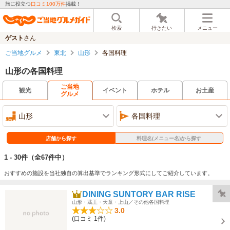
旅に役立つ
口コミ100万件
掲載！
検索
行きたい
メニュー
ゲスト
さん
ご当地グルメ
東北
山形
各国料理
山形の各国料理
ご当地
観光
イベント
ホテル
お土産
グルメ
山形
各国料理
店舗から探す
料理名(メニュー名)から探す
1 - 30件
（全67件中）
おすすめの施設を当社独自の算出基準でランキング形式にしてご紹介しています。
DINING SUNTORY BAR RISE
山形・蔵王・天童・上山／その他各国料理
3.0
(口コミ 1件)