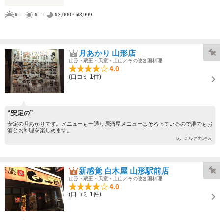
¥----
¥----
¥3,000～¥3,999
月あかり 山形店
山形・蔵王・天童・上山／その他各国料理
4.0
(口コミ 1件)
“安定の”
安定の月あかりです。メニューも一通り居酒屋メニューはそろっているので誰でもお
酒とお料理を楽しめます。
by ミルク丸さん
新感覚 白木屋 山形駅前店
山形・蔵王・天童・上山／その他各国料理
4.0
(口コミ 1件)