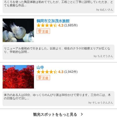
ろくろを使った陶芸体験は初めてでしたが、工程ごとに丁寧に説明していただき、と
ても素敵な作品...
by ねむいさん
鶴岡市立加茂水族館
4.3
(1,685件)
王道
リニューアル後初めて行きました。以前より、幼生のクラゲの観察エリアが広くな
り、学術的な説明...
by ちえぞうさん
山寺
4.3
(1,942件)
王道
体力のある人は15分、ゆっくりのんびり派は30分かけて登ります。三分の二は、木
の日陰なので涼し...
by そしゅうさんさん
観光スポットをもっと見る