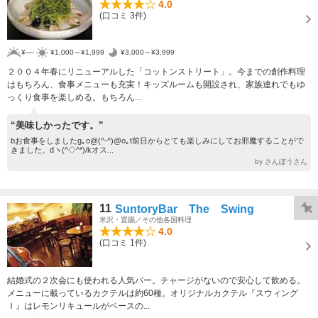
4.0
(口コミ 3件)
¥----
¥1,000～¥1,999
¥3,000～¥3,999
２００４年春にリニューアルした「コットンストリート」。今までの創作料理
はもちろん、食事メニューも充実！キッズルームも開設され、家族連れでもゆ
っくり食事を楽しめる。もちろん...
“美味しかったです。”
bお食事をしましたg｡o@(^-^)@o｡t前日からとても楽しみにしてお邪魔することがで
きました。dヽ(^◇^*)/kオス...
by さんぼうさん
11
SuntoryBar The Swing
米沢・置賜／その他各国料理
4.0
(口コミ 1件)
結婚式の２次会にも使われる人気バー。チャージがないので安心して飲める。
メニューに載っているカクテルは約60種。オリジナルカクテル『スウィング
Ｉ』はレモンリキュールがベースの...