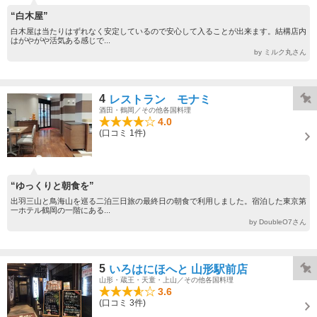
“白木屋”
白木屋は当たりはずれなく安定しているので安心して入ることが出来ます。結構店内
はがやがや活気ある感じで...
by ミルク丸さん
4
レストラン モナミ
酒田・鶴岡／その他各国料理
4.0
(口コミ 1件)
“ゆっくりと朝食を”
出羽三山と鳥海山を巡る二泊三日旅の最終日の朝食で利用しました。宿泊した東京第
一ホテル鶴岡の一階にある...
by DoubleO7さん
5
いろはにほへと 山形駅前店
山形・蔵王・天童・上山／その他各国料理
3.6
(口コミ 3件)