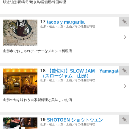
駅近/山形駅/寿司/焼き鳥/居酒屋/韓国料理
17
tacos y margarita
山形・蔵王・天童・上山／その他各国料理
山形市でおしゃれディナーなメキシコ料理店
18
【貸切可】SLOW JAM Yamagata
（スロージャム 山形）
山形・蔵王・天童・上山／その他各国料理
山形の旬を味わう自家製料理と美味しいお酒
19
SHOTOEN ショウトウエン
山形・蔵王・天童・上山／その他各国料理