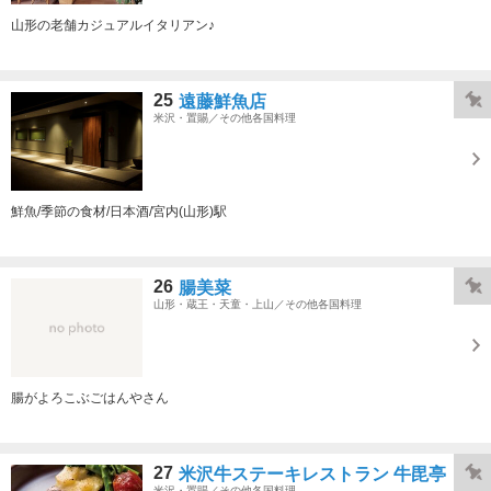
山形の老舗カジュアルイタリアン♪
25
遠藤鮮魚店
米沢・置賜／その他各国料理
鮮魚/季節の食材/日本酒/宮内(山形)駅
26
腸美菜
山形・蔵王・天童・上山／その他各国料理
腸がよろこぶごはんやさん
27
米沢牛ステーキレストラン 牛毘亭
米沢・置賜／その他各国料理