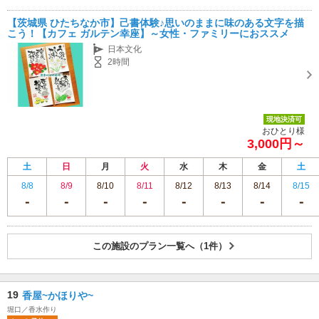
【茨城県 ひたちなか市】己書体験♪思いのままに味のある文字を描
こう！【カフェ ガルテン幸座】～女性・ファミリーにおススメ
日本文化
2時間
現地決済可
おひとり様
3,000円～
土
日
月
火
水
木
金
土
8/8
8/9
8/10
8/11
8/12
8/13
8/14
8/15
この施設のプラン一覧へ（1件）
19
香屋~かほりや~
堀口／香水作り