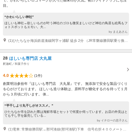
で、かわいらしいロゴマークが入った御朱印が人気。夜のライトアップにも注
目。
“かわいらしい神社”
ほしいも神社→欲しいものが叶う神社のゴロも微笑ましいけど神社の鳥居も絵馬もフ
ォトスポットもエモい。大...
by まえあさん
(1)ひたちなか海浜鉄道湊線阿字ヶ浦駅 徒歩 2分 （JR常磐線勝田駅乗り換え） 東水戸道路ひたち海浜公園IC 車 6分 3km （常磐自動車道経由）
28
ほしいも専門店 大丸屋
釈迦町／和菓子作り
4.0
(1件)
創業明治参拾年『ほしいも専門店 大丸屋』です。 無添加で安全な製品づくり
を心がけております。 ほしいも造り体験は、原料芋が糖化するのを待って１月
から３月頃に行います。 体...
“平干しより丸干しがオススメ。”
ひたちなか市を訪れた際は海鮮市場とセットで何度か伺っています。お店の外見はと
ても干し芋を販売している...
by イチローの息子さん
(1)電車: 常磐線勝田駅→那珂湊線(那珂湊駅)下車 信号右折４００メートル 右側に店舗 お車: 高速道路ひたちなかインター又は、大洗インターより那珂湊お魚市場に向かう途中左側になります。酒のやまやと当店の間より駐車場入り口があります。