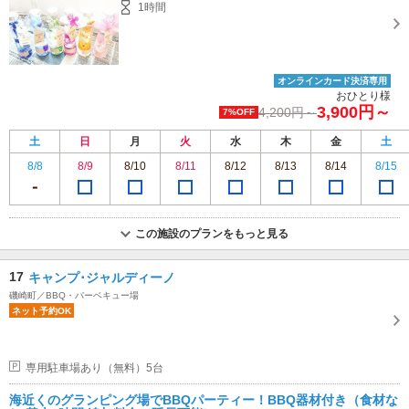
1時間
オンラインカード決済専用
おひとり様
3,900円～
4,200円～
7%OFF
土
日
月
火
水
木
金
土
8/8
8/9
8/10
8/11
8/12
8/13
8/14
8/15
この施設のプランをもっと見る
17
キャンプ･ジャルディーノ
磯崎町／BBQ・バーベキュー場
ネット予約OK
専用駐車場あり（無料）5台
海近くのグランピング場でBBQパーティー！BBQ器材付き（食材な