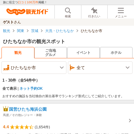
旅に役立つ
口コミ100万件
掲載！
検索
行きたい
メニュー
ゲスト
さん
観光
関東
茨城
大洗・ひたちなか
ひたちなか市
ひたちなか市の観光スポット
ご当地
観光
イベント
ホテル
グルメ
ひたちなか市
全て
1 - 30件
（全54件中）
全て表示
ネット予約OK
おすすめの施設を当社独自の算出基準でランキング形式にしてご紹介しています。
国営ひたち海浜公園
馬渡／その他レジャー・体験
4.4
(1,654件)