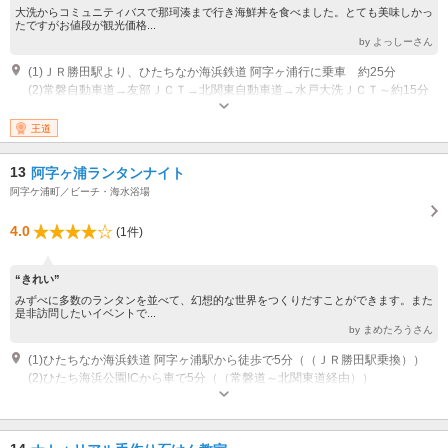
大洗からコミュニティバスで那珂湊まで行き海鮮丼を食べました。とても美味しかっ
たですがお値段が観光価格...
by よっしーさん
(1)ＪＲ勝田駅より、ひたちなか海浜鉄道 阿字ヶ浦行に乗車 約25分
(2)常磐自動車道→友部ＪＣＴ→北関東自動車道→水戸大洗ＪＣＴ～約15分
王道
13
阿字ヶ浦ランタンナイト
阿字ケ浦町／ビーチ・海水浴場
4.0
(1件)
“きれい”
みずべに多数のランタンを並べて、幻想的な世界をつくりだすことができます。また
是非訪問したいイベントで...
by まめたろうさん
(1)ひたちなか海浜鉄道 阿字ヶ浦駅から徒歩で5分（（ＪＲ勝田駅乗換））
(2)ひたち海浜公園ICから車で5分（（常磐道～北関東道経由））
開催：2015年7月18日～2015年8月22日 18:00～20:30 期間中の毎週土曜日
開催