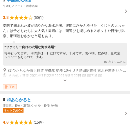
5
平磯海水浴場
平磯町／ビーチ・海水浴場
3.8
(60件)
堤防で囲まれた波が穏やかな海水浴場。波間に浮かぶ滑り台「くじらの大ちゃ
ん」は子どもたちに大人気！周辺には、磯遊びを楽しめるスポットや日帰り温
泉、那珂湊おさかな市場もあり、...
“ファミリー向けの穴場な海水浴場”
毎年行ってます。 海の家は一軒だけですが、十分です。食べ物、飲み物、更衣室、
シャワーもあるので、安心...
by きくりんさん
(1)ひたちなか海浜鉄道 平磯駅 徒歩 10分 ＪＲ勝田駅乗換 東水戸道路 ひたちなかIC 車 10分 常磐自動車道?北関東自動道経由
その他：営業 2021年7月22日?2021年8月22日 08:00?16:00
王道
6
和あらかると
津田東／着物・浴衣レンタル・着付け体験
ネット予約OK
4.6
(15件)