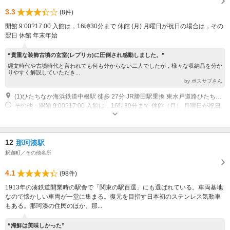
3.3
(8件)
開館 9:00?17:00 入館は，16時30分まで 休館 (月) 月曜日が祝日の場合は，その
翌日 休館 年末年始
“貴重な装飾古墳の玄室(レプリカ)に圧倒され感動しました。”
縄文時代や古墳時代と言われても何も分からない二人でしたが，様々な収納品を分か
りやすく解説していただき...
by ボスサブさん
(1)ひたちなか海浜鉄道中根駅 徒歩 27分 JR勝田駅乗換 東水戸道路ひたちなかIC 車 5分 常磐自動車道?北関東自動車道経由
その他：開館 9:00?17:00 入館は，16時30分まで 休館（月） 月曜日が祝日
の場合は，その翌日 休館 年末年始
12
那珂湊駅
釈迦町／その他名所
4.1
(98件)
1913年の湊鉄道開業時の駅舎で「関東の駅百選」にも選ばれている。車両基地
なので懐かしい車両が一堂に集まる。復元を目指す日本初のステンレス気動車
もある。那珂湊の住民のほか、那...
“海鮮は美味しかった”