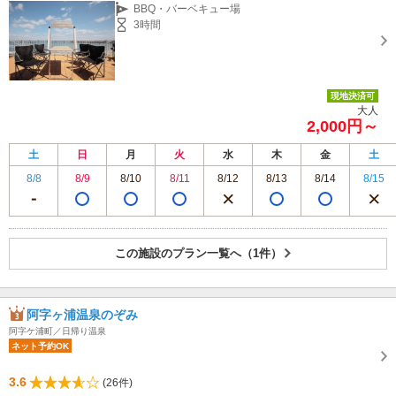
BBQ・バーベキュー場
3時間
現地決済可
大人
2,000円～
土
日
月
火
水
木
金
土
8/8
8/9
8/10
8/11
8/12
8/13
8/14
8/15
この施設のプラン一覧へ（1件）
阿字ヶ浦温泉のぞみ
阿字ケ浦町／日帰り温泉
ネット予約OK
3.6
(26件)