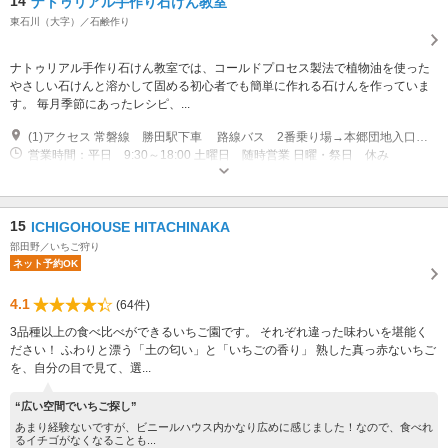
14
ナトゥリアル手作り石けん教室
東石川（大字）／石鹸作り
ナトゥリアル手作り石けん教室では、コールドプロセス製法で植物油を使った
やさしい石けんと溶かして固める初心者でも簡単に作れる石けんを作っていま
す。 毎月季節にあったレシピ、...
(1)アクセス 常磐線 勝田駅下車 路線バス 2番乗り場→本郷団地入口下車 ＊バスで来られる方はご連絡ください。 自動車でのアクセス 東京・宇津宮方面から 北関東自動車道～ひたちなか有料道路 ひたちなかICから10分です。
営業時間：平日 9:30～18:00 土曜日 随時営業 日曜・祭日 休み
専用駐車場あり（無料）2台
15
ICHIGOHOUSE HITACHINAKA
部田野／いちご狩り
ネット予約OK
4.1
(64件)
3品種以上の食べ比べができるいちご園です。 それぞれ違った味わいを堪能く
ださい！ ふわりと漂う「土の匂い」と「いちごの香り」 熟した真っ赤ないちご
を、自分の目で見て、選...
“広い空間でいちご探し”
あまり経験ないですが、ビニールハウス内かなり広めに感じました！なので、食べれ
るイチゴがなくなることも...