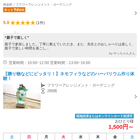
相金町／フラワーアレンジメント・ガーデニング
ネット予約OK
5.0
(1件)
“親子で楽しく”
親子で参加しました。丁寧に教えていただき、また、先生とのおしゃべりは楽しく、
親子で楽しい時間を過ごし...
by やっちゃんさん
営業時間：10:00~12:00 営業時間：13:00~16:00
【贈り物などにピッタリ！】ネモフィラなどのハーバリウム作り体
験！
フラワーアレンジメント・ガーデニング
2時間
現地決済またはオンラインカード決済可
おひとり様
1,500円～
土
日
月
火
水
木
金
土