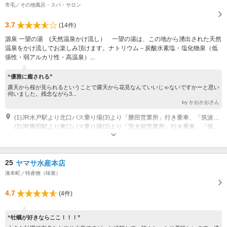
市毛／その他風呂・スパ・サロン
3.7
(14件)
源泉 一望の湯 (天然温泉かけ流し） 一望の湯は、この地から湧出された天然
温泉をかけ流しでお楽しみ頂けます。ナトリウム－炭酸水素塩・塩化物泉（低
張性・弱アルカリ性・高温泉）...
“優雅に癒される”
露天から桜が見られるということで露天から花見なんていいじゃないですかーと思い
伺いました。残念ながら3...
by かおかおさん
(1)JR水戸駅より北口バス乗り場(3)より「勝田営業所」行き乗車、「筑波台」停留所より徒歩約5分
(2)JR勝田駅より東口バス乗り場(3)より「茨大前営業所」行き乗車、「筑波台」停留所より徒歩約5分
営業時間：8:00～23:00(最終受付 22時) 休館日：年中無休※メンテナンスの
ため年に数回休館日有り
25
ヤマサ水産本店
湊本町／特産物（味覚）
4.7
(4件)
“牡蠣が好きならここ！！！”