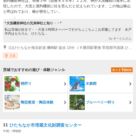
酒列磯前神社は、斉衡３年（西暦８５６年）１２月、神が大洗磯前の海岸に出
現したので、大洗と酒列磯前に社を営んだと伝えられています。この地は椿山
と呼ばれており、椿が密生してい...
“大洗磯前神社の兄弟神社と知り・・”
私は茨城が好きで・・片道３時間オーバーですがちょこちょこお邪魔してます 水戸
市内はもちろん ひたちな...
by きーとんさん
(1)ひたちなか海浜鉄道 磯崎駅 徒歩 10分 ＪＲ勝田駅乗換 常陸那珂道路 ひたち海浜公園IC 車 10分 常磐自動車道?北関東自動車道経由
王道
茨城でおすすめの遊び・体験ジャンル
ネット予約OK
桃狩り
水族館
陶芸教室・陶芸体験
ブルーベリー狩り
11
ひたちなか市埋蔵文化財調査センター
中根／博物館