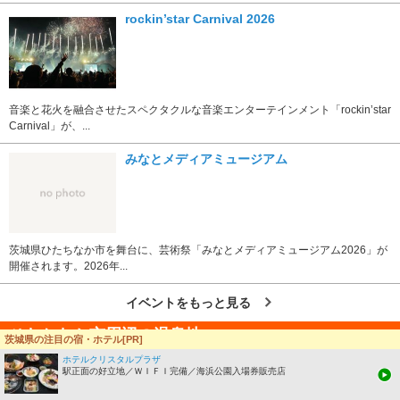
rockin’star Carnival 2026
音楽と花火を融合させたスペクタクルな音楽エンターテインメント「rockin’star
Carnival」が、...
みなとメディアミュージアム
茨城県ひたちなか市を舞台に、芸術祭「みなとメディアミュージアム2026」が
開催されます。2026年...
イベントをもっと見る
ひたちなか市周辺の温泉地
茨城県の注目の宿・ホテル[PR]
ホテルクリスタルプラザ
大洗温泉
駅正面の好立地／ＷＩＦＩ完備／海浜公園入場券販売店
大洗の海水浴場のそばにある温泉。泉質はナトリウム塩化物泉。夏の海水浴や