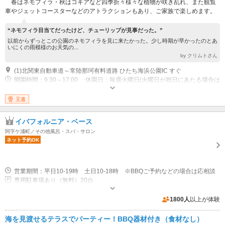
春はネモフィラ・秋はコキアなど四季折々様々な植物が咲き乱れ、また観覧
車やジェットコースターなどのアトラクションもあり、ご家族で楽しめます。
“ネモフィラ目当てだったけど、チューリップが見事だった。”
以前からずっとこの公園のネモフィラを見に来たかった。少し時期が早かったのとあ
いにくの雨模様のお天気の...
by クリムトさん
(1)北関東自動車道～常陸那珂有料道路 ひたち海浜公園IC すぐ
開園時間：9:30～17:00 休園日：毎週火曜日(火曜日が祝日にあたる場合は
翌日の水曜日) / 12月31日、1月1日 / 2月の第1火曜日からその週の金
曜日まで ※休園日のない期間あり、詳細はＨＰで確認してください 開園
王道
日および休園日、開園時間は都合により変更もあり
イバフォルニア・ベース
阿字ケ浦町／その他風呂・スパ・サロン
ネット予約OK
営業期間：平日10-19時 土日10-18時 ※BBQご予約などの場合は応相談
専用駐車場あり（無料）20台
1800人
以上が体験
海を見渡せるテラスでパーティー！BBQ器材付き（食材なし）