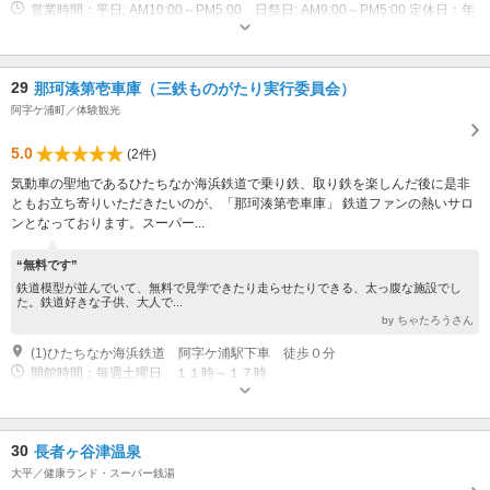
営業時間：平日; AM10:00～PM5:00 日祭日; AM9:00～PM5:00 定休日：年
中無休
専用駐車場あり（無料）25台 ２５台 ・大型観光バス駐車スペースあり
29
那珂湊第壱車庫（三鉄ものがたり実行委員会）
阿字ケ浦町／体験観光
5.0
(2件)
気動車の聖地であるひたちなか海浜鉄道で乗り鉄、取り鉄を楽しんだ後に是非
ともお立ち寄りいただきたいのが、「那珂湊第壱車庫」 鉄道ファンの熱いサロ
ンとなっております。スーパー...
“無料です”
鉄道模型が並んでいて、無料で見学できたり走らせたりできる、太っ腹な施設でし
た。鉄道好きな子供、大人で...
by ちゃたろうさん
(1)ひたちなか海浜鉄道 阿字ケ浦駅下車 徒歩０分
開館時間：毎週土曜日 １１時～１７時
30
長者ヶ谷津温泉
大平／健康ランド・スーパー銭湯