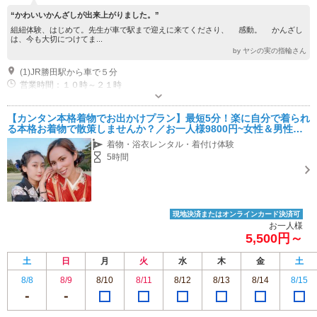
“かわいいかんざしが出来上がりました。”
組紐体験、はじめて。先生が車で駅まで迎えに来てくださり、 感動。 かんざし
は、今も大切につけてま...
by ヤシの実の指輪さん
(1)JR勝田駅から車で５分
営業時間：１０時～２１時
【カンタン本格着物でお出かけプラン】最短5分！楽に自分で着られ
る本格お着物で散策しませんか？／お一人様9800円~女性＆男性に
おすすめ~
着物・浴衣レンタル・着付け体験
5時間
現地決済またはオンラインカード決済可
お一人様
5,500円～
土
日
月
火
水
木
金
土
8/8
8/9
8/10
8/11
8/12
8/13
8/14
8/15