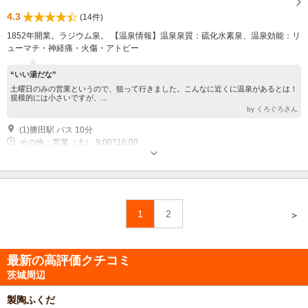
4.3
(14件)
1852年開業。ラジウム泉。 【温泉情報】温泉泉質：硫化水素泉、温泉効能：リ
ューマチ・神経痛・火傷・アトピー
“いい湯だな”
土曜日のみの営業というので、狙って行きました。こんなに近くに温泉があるとは！
規模的には小さいですが、...
by くろぐろさん
(1)勝田駅 バス 10分
その他：営業（土） 9:00?16:00
1
2
＞
最新の高評価クチコミ
茨城周辺
製陶ふくだ