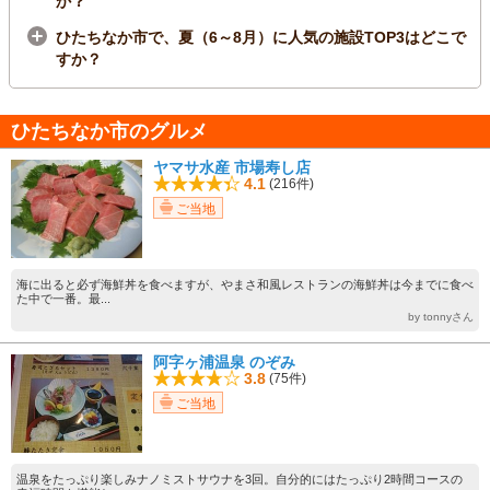
か？
ひたちなか市で、夏（6～8月）に人気の施設TOP3はどこで
すか？
ひたちなか市のグルメ
ヤマサ水産 市場寿し店
4.1
(216件)
ご当地
海に出ると必ず海鮮丼を食べますが、やまさ和風レストランの海鮮丼は今までに食べ
た中で一番。最...
by tonnyさん
阿字ヶ浦温泉 のぞみ
3.8
(75件)
ご当地
温泉をたっぷり楽しみナノミストサウナを3回。自分的にはたっぷり2時間コースの