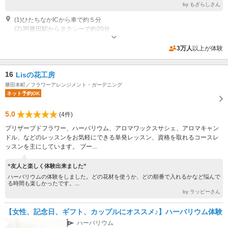
by もざらしさん
(1)ひたちなかICから車で約５分
(2)JR勝田駅からタクシーで約20分
営業時間：9：00～15：30 休業：6月～12月中旬
専用駐車場あり（無料）70台
3万人
以上が体験
16
Lisの花工房
勝田本町／フラワーアレンジメント・ガーデニング
ネット予約OK
5.0
(4件)
プリザーブドフラワー、ハーバリウム、アロマワックスサシェ、アロマキャン
ドル、などのレッスンをお気軽にできる単発レッスン、資格を取れるコースレ
ッスンを主にしています。 ブー...
“友人と楽しく体験出来ました”
ハーバリウムの体験をしました。どの花材を使うか、どの順番で入れるかなど悩んで
る時間も楽しかったです。...
by ラッピーさん
【女性、記念日、ギフト、カップルにオススメ♪】ハーバリウム体験
ハーバリウム