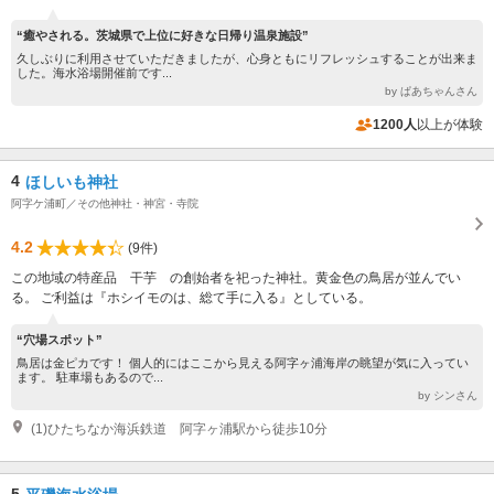
“癒やされる。茨城県で上位に好きな日帰り温泉施設”
久しぶりに利用させていただきましたが、心身ともにリフレッシュすることが出来ま
した。海水浴場開催前です...
by ぱあちゃんさん
1200人
以上が体験
4
ほしいも神社
阿字ケ浦町／その他神社・神宮・寺院
4.2
(9件)
この地域の特産品 干芋 の創始者を祀った神社。黄金色の鳥居が並んでい
る。 ご利益は『ホシイモのは、総て手に入る』としている。
“穴場スポット”
鳥居は金ピカです！ 個人的にはここから見える阿字ヶ浦海岸の眺望が気に入ってい
ます。 駐車場もあるので...
by シンさん
(1)ひたちなか海浜鉄道 阿字ヶ浦駅から徒歩10分