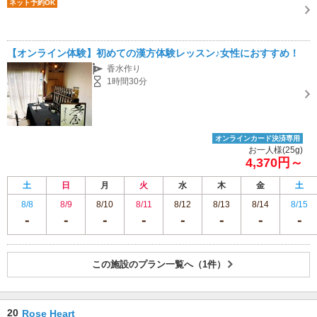
ネット予約OK
【オンライン体験】初めての漢方体験レッスン♪女性におすすめ！
香水作り
1時間30分
オンラインカード決済専用
お一人様(25g)
4,370円～
土
日
月
火
水
木
金
土
8/8
8/9
8/10
8/11
8/12
8/13
8/14
8/15
この施設のプラン一覧へ（1件）
20
Rose Heart