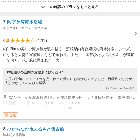
この施設のプランをもっと見る
7
阿字ケ浦海水浴場
阿字ケ浦町／ビーチ・海水浴場
4.0
(42件)
約1.2kmの美しい海岸線が弧を描く、茨城県内有数規模の海水浴場。シーズン
になると大勢の家族連れなどで賑わう。また、「国営ひたち海浜公園」が隣接
しており、花と緑に囲まれた一大...
“神社巡りの合間のお散歩にぴったり”
４月の下旬にネモフィラを見に行った帰りにお散歩して来ました！日曜日でしたが、
人が少なくてのんびり堤防...
by でみるんるんさん
(1)ひたちなか海浜鉄道 阿字ヶ浦駅 徒歩 5分 （ＪＲ勝田駅乗換） 常陸那珂道路 ひたち海浜公園IC 車 5分 （常磐自動車道?北関東自動車道経由）
営業：：7月14日～8月19日 8:00～16:00
王道
8
ひたちなか市ふるさと懐古館
湊本町／博物館