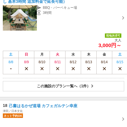
し 基本3時間 追加料金で延長可能）
BBQ・バーベキュー場
3時間
現地決済可
大人
3,000円～
土
日
月
火
水
木
金
土
8/8
8/9
8/10
8/11
8/12
8/13
8/14
8/15
この施設のプラン一覧へ（1件）
18
己書はるかぜ道場 カフェガルテン幸座
津田／日本文化
ネット予約OK