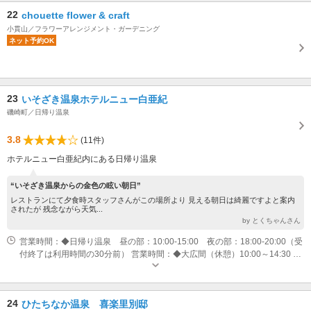
22
chouette flower & craft
小貫山／フラワーアレンジメント・ガーデニング
ネット予約OK
23
いそざき温泉ホテルニュー白亜紀
磯崎町／日帰り温泉
3.8
(11件)
ホテルニュー白亜紀内にある日帰り温泉
“いそざき温泉からの金色の眩い朝日”
レストランにて夕食時スタッフさんがこの場所より 見える朝日は綺麗ですよと案内
されたが 残念ながら天気...
by とくちゃんさん
営業時間：◆日帰り温泉 昼の部：10:00-15:00 夜の部：18:00-20:00（受
付終了は利用時間の30分前） 営業時間：◆大広間（休憩）10:00～14:30 定
休日：第1・3金曜日 毎週金曜・土曜の夜の部
24
ひたちなか温泉 喜楽里別邸