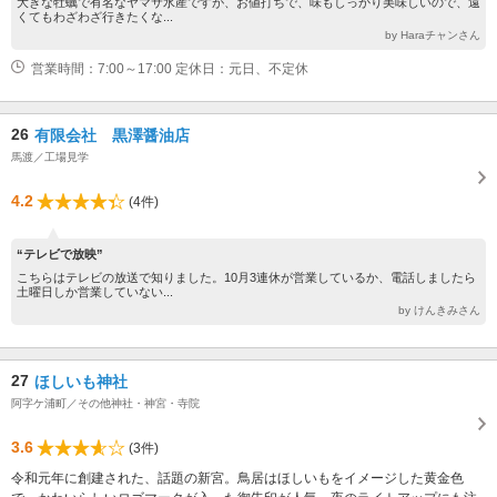
大きな牡蠣で有名なヤマサ水産ですが、お値打ちで、味もしっかり美味しいので、遠
くてもわざわざ行きたくな...
by Haraチャンさん
営業時間：7:00～17:00 定休日：元日、不定休
26
有限会社 黒澤醤油店
馬渡／工場見学
4.2
(4件)
“テレビで放映”
こちらはテレビの放送で知りました。10月3連休が営業しているか、電話しましたら
土曜日しか営業していない...
by けんきみさん
27
ほしいも神社
阿字ケ浦町／その他神社・神宮・寺院
3.6
(3件)
令和元年に創建された、話題の新宮。鳥居はほしいもをイメージした黄金色