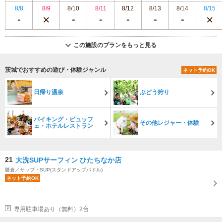
8/8
8/9
8/10
8/11
8/12
8/13
8/14
8/15
この施設のプランをもっと見る
茨城でおすすめの遊び・体験ジャンル
ネット予約OK
日帰り温泉
ぶどう狩り
バイキング・ビュッフ
その他レジャー・体験
ェ・ホテルレストラン
21
大洗SUPサーフィン ひたちなか店
勝倉／サップ・SUP(スタンドアップパドル)
ネット予約OK
専用駐車場あり（無料）2台