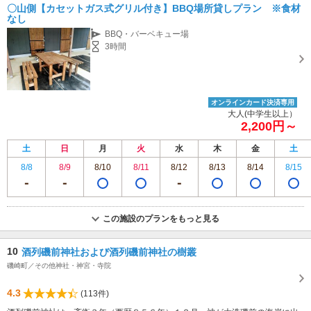
く （ラストオーダー 15:30)
〇山側【カセットガス式グリル付き】BBQ場所貸しプラン ※食材
専用駐車場あり（無料）20台 A-VILLAGE施設正面 10台 RV パーク A-VILLAGE の裏 駐車場10台
なし
BBQ・バーベキュー場
3時間
オンラインカード決済専用
大人(中学生以上）
2,200円～
土
日
月
火
水
木
金
土
8/8
8/9
8/10
8/11
8/12
8/13
8/14
8/15
この施設のプランをもっと見る
10
酒列磯前神社および酒列磯前神社の樹叢
磯崎町／その他神社・神宮・寺院
4.3
(113件)