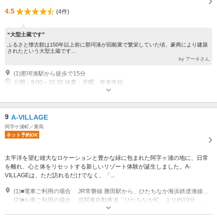
4.5
(4件)
“大型土蔵です”
ふるさと懐古館は150年以上前に那珂湊が回船業で繁栄していた頃、豪商により建築
されたという大型土蔵です...
by アーキさん
(1)那珂湊駅から徒歩で15分
公開：9:00～16:30 休業：月曜、年末年始
9
A-VILLAGE
阿字ケ浦町／乗馬
ネット予約OK
太平洋を望む雄大なロケーションと豊かな緑に包まれた阿字ヶ浦の地に、日常
を離れ、心と体をリセットする新しいリゾート体験が誕生しました。A-
VILLAGEは、ただ訪れるだけでなく、「...
(1)■電車ご利用の場合 JR常磐線 勝田駅から、ひたちなか海浜鉄道湊線で阿字ヶ浦駅まで約30分 阿字ヶ浦駅から徒歩約7分
(2)■お車ご利用の場合 北関東自動車道「ひたちなかIC」より約10分 東京方面から車で約90分
営業時間：■カフェ 10：00～16：00 定休日（火・水）但し、祝日は除