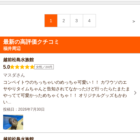
1
2
3
4
＞
最新の高評価クチコミ
福井周辺
越前松島水族館
5.0
女性／20代
マスダさん
コンペイトウのちっちゃいのめっちゃ可愛い！！ カワウソのエ
サやりタイムちゃんと告知されてなかったけど行ったらたまたま
やってて可愛かっためちゃくちゃ！！ オリジナルグッズもかわ
い...
投稿日：2026年7月30日
越前松島水族館