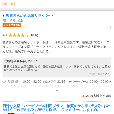
王道
7
敦賀きらめき温泉リラ･ポート
高野／日帰り温泉
ネット予約OK
4.1
(10件)
敦賀きらめき温泉リラ・ポートは、日帰り温泉施設です。温泉だけでなく、グ
ラウンド・ゴルフ場「リラ・グリーン」があります。ご家族や友人同士で楽し
んだ後、温泉で汗を流すことがで...
“水泳も温泉も楽しめる！”
格安で水泳と温泉も楽しめて、漫画も読み放題！いつも家族でリピしてます。ご飯と
食べれちゃうので1日ゆっ...
by はっちゃんさん
営業時間：10:00～22:00（最終受付 21:15） ■バーデプール 10:00～20:00 ■
レストラン 昼）11:30～14:00（ラストオーダー13:30） 夜）17:00～
21:00（ラストオーダー20:00）
専用駐車場あり（無料）300台 立体駐車場
2300人
以上が体験
日帰り入浴・バーデプール利用プラン 敦賀ICから車で約3分♪ お出
かけやご旅行のお立ち寄りも歓迎♪ ファミリーにおすすめ♪