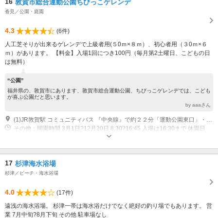
16
敦賀市総合運動公園ちびっこゲレンデ
沓見／公園・庭園
4.3
(6件)
人工芝そりが出来るゲレンデで上級者用(５0ｍ×８ｍ）、初心者用（３0ｍ×６
ｍ）があります。 【料金】入場1回につき100円（毎月第2土曜日、こどもの日
は無料）
“公園”
福井県の、敦賀市にあります、敦賀市総合運動公園、ちびっこゲレンデでは、こども
が喜ぶ公園だと思います。
by aaaさん
(1)JR敦賀駅 コミュニティバス 『中央線』で約２２分「運動公園東口」・「運動公園西口」下車、徒歩３分。便によって所要時間が異なります。 北陸自動車道・敦賀IC 車 15分
その他：開園時間 3月1日?12月20日 8:30?16:45 入場は16:30まで 休園日
（月） 休園日 祝祭日の翌日（金曜日・土曜日・日曜日・月曜日が祝祭日の
ときは火曜日） 休園日 12月29日?1月3日
17
杉津海水浴場
杉津／ビーチ・海水浴場
4.0
(17件)
遠浅の海水浴場。 杉津一帯は海水浴だけでなく絶好の釣り場でもあります。 営
業 7月中旬?8月下旬 その他 駐車場なし