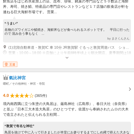
鮮魚店をはじめ水産加工の店、昆布、珍味、銘菓の専門店など５０数店と海鮮
丼、寿司、焼き鯖、特産品の専門店やレストランなど１７店舗の飲食店が軒を
連ねる巨大海鮮市場です。 営業...
“うまい”
名物のズワイガニや鯖焼き、海鮮丼などが食べられるスポットです。 平日に行った
ので 混み合う事もなく ...
by まさくんさん
(1)北陸自動車道・敦賀IC 車 10分 JR敦賀駅 ぐるっと敦賀周遊バス ショッピングルートで１０分「日本海さかな街」下車。 JR敦賀駅 コミュニティバス 『中郷・木崎線』で２４分「若葉町1丁目」下車。（最大２９分）便によって時間が異なります。
営業：10:00～18:00 ※店舗により午前8時半頃より順次開店。夏季期間は18
時以降も営業する店舗もございます。
王道
氣比神宮
曙町／その他神社・神宮・寺院
4.0
(365件)
境内南西隅に立つ朱塗の大鳥居は、厳島神社（広島県）、春日大社（奈良県）
と並ぶ「日本三大木造大鳥居」のひとつです。佐渡から奉納されたムロの大木
で造立されたと伝えられる主柱間...
“敦賀で有名な神社”
鳥居を抜けて中に入って行きましたが本堂にお参りするまでにしめ縄で拵えた大きな