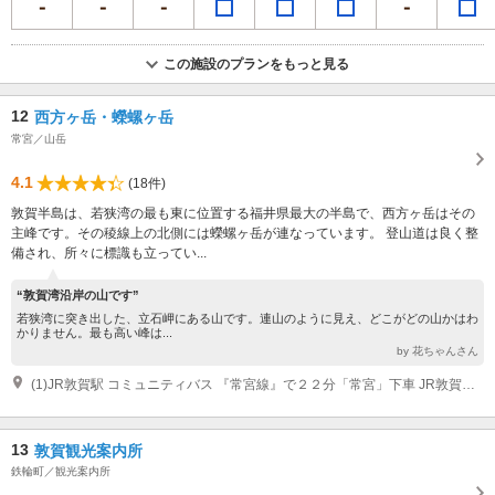
この施設のプランをもっと見る
12
西方ヶ岳・蠑螺ヶ岳
常宮／山岳
4.1
(18件)
敦賀半島は、若狭湾の最も東に位置する福井県最大の半島で、西方ヶ岳はその
主峰です。その稜線上の北側には蠑螺ヶ岳が連なっています。 登山道は良く整
備され、所々に標識も立ってい...
“敦賀湾沿岸の山です”
若狭湾に突き出した、立石岬にある山です。連山のように見え、どこがどの山かはわ
かりません。最も高い峰は...
by 花ちゃんさん
(1)JR敦賀駅 コミュニティバス 『常宮線』で２２分「常宮」下車 JR敦賀駅 タクシー 18分
13
敦賀観光案内所
鉄輪町／観光案内所