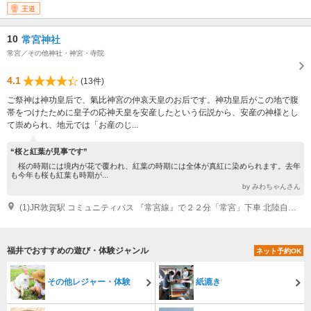
日）、年末年始
王道
10
常宮神社
常宮／その他神社・神宮・寺院
4.1
(13件)
ご祭神は神功皇后で、氣比神宮の仲哀天皇のお后です。神功皇后がこの地で腹
帯をつけたために皇子の応神天皇を安産したという伝説から、安産の神様とし
て崇められ、地元では「お産のじ...
“桜と紅葉が見事です”
桜の時期には境内が花で覆われ、紅葉の時期には全体が真紅に染められます。去年
も今年も桜も紅葉も時期が...
by みわちゃんさん
(1)JR敦賀駅 コミュニティバス 『常宮線』で２２分「常宮」下車 北陸自動車道・敦賀IC 車 22分 舞鶴若狭自動車道・敦賀南SIC 車 25分
福井でおすすめの遊び・体験ジャンル
ネット予約OK
その他レジャー・体験
紙漉き