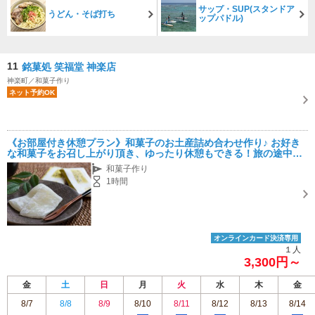
サップ・SUP(スタンドア
うどん・そば打ち
ップパドル)
11
銘菓処 笑福堂 神楽店
神楽町／和菓子作り
ネット予約OK
《お部屋付き休憩プラン》和菓子のお土産詰め合わせ作り♪ お好き
な和菓子をお召し上がり頂き、ゆったり休憩もできる！旅の途中に
いかがですか？
和菓子作り
1時間
オンラインカード決済専用
１人
3,300円～
金
土
日
月
火
水
木
金
8/7
8/8
8/9
8/10
8/11
8/12
8/13
8/14