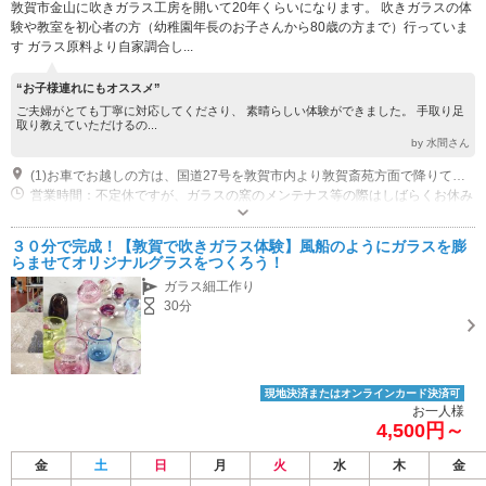
敦賀市金山に吹きガラス工房を開いて20年くらいになります。 吹きガラスの体
験や教室を初心者の方（幼稚園年長のお子さんから80歳の方まで）行っていま
す ガラス原料より自家調合し...
“お子様連れにもオススメ”
ご夫婦がとても丁寧に対応してくださり、 素晴らしい体験ができました。 手取り足
取り教えていただけるの...
by 水間さん
(1)お車でお越しの方は、国道27号を敦賀市内より敦賀斎苑方面で降りて頂いき 福井県敦賀原子力防災センターさんの向かいの建物です。
営業時間：不定休ですが、ガラスの窯のメンテナス等の際はしばらくお休み
します。 お越しになる前にご連絡、ご予約をお願いします。
３０分で完成！【敦賀で吹きガラス体験】風船のようにガラスを膨
らませてオリジナルグラスをつくろう！
ガラス細工作り
30分
現地決済またはオンラインカード決済可
お一人様
4,500円～
金
土
日
月
火
水
木
金