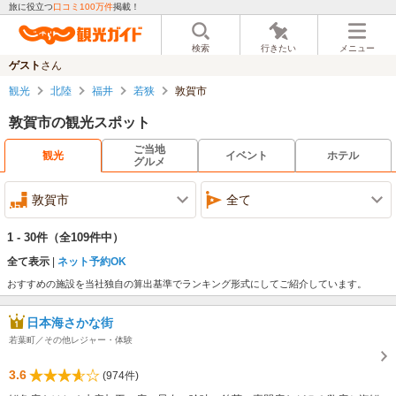
旅に役立つ
口コミ100万件
掲載！
検索
行きたい
メニュー
ゲスト
さん
観光
北陸
福井
若狭
敦賀市
敦賀市の観光スポット
ご当地
観光
イベント
ホテル
グルメ
敦賀市
全て
1 - 30件
（全109件中）
全て表示
ネット予約OK
おすすめの施設を当社独自の算出基準でランキング形式にしてご紹介しています。
日本海さかな街
若葉町／その他レジャー・体験
3.6
(974件)