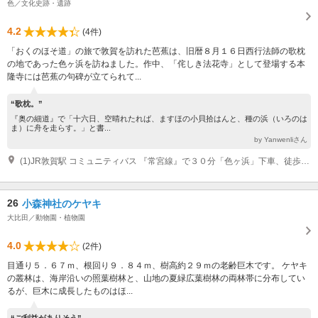
色／文化史跡・遺跡
4.2
(4件)
「おくのほそ道」の旅で敦賀を訪れた芭蕉は、旧暦８月１６日西行法師の歌枕
の地であった色ヶ浜を訪ねました。作中、「侘しき法花寺」として登場する本
隆寺には芭蕉の句碑が立てられて...
“歌枕。”
『奥の細道』で「十六日、空晴れたれば、ますほの小貝拾はんと、種の浜（いろのは
ま）に舟を走らす。」と書...
by Yanwenliさん
(1)JR敦賀駅 コミュニティバス 『常宮線』で３０分「色ヶ浜」下車、徒歩５分 北陸自動車道・敦賀IC 車 30分
26
小森神社のケヤキ
大比田／動物園・植物園
4.0
(2件)
目通り５．６７ｍ、根回り９．８４ｍ、樹高約２９ｍの老齢巨木です。 ケヤキ
の叢林は、海岸沿いの照葉樹林と、山地の夏緑広葉樹林の両林帯に分布してい
るが、巨木に成長したものはほ...
“ご利益がありそう”