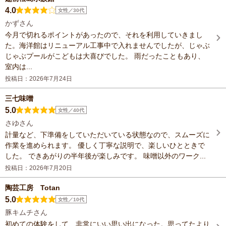
4.0
女性／30代
かずさん
今月で切れるポイントがあったので、それを利用していきまし
た。海洋館はリニューアル工事中で入れませんでしたが、じゃぶ
じゃぶプールがこどもは大喜びでした。 雨だったこともあり、
室内は...
投稿日：2026年7月24日
三七味噌
5.0
女性／40代
さゆさん
計量など、下準備をしていただいている状態なので、スムーズに
作業を進められます。 優しく丁寧な説明で、楽しいひとときで
した。 できあがりの半年後が楽しみです。 味噌以外のワーク...
投稿日：2026年7月20日
陶芸工房 Totan
5.0
女性／10代
豚キムチさん
初めての体験をして、非常にいい思い出になった。思ってたより