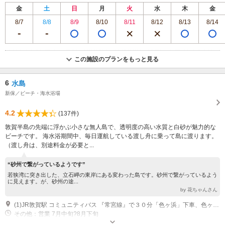
金
土
日
月
火
水
木
金
8/7
8/8
8/9
8/10
8/11
8/12
8/13
8/14
この施設のプランをもっと見る
6
水島
新保／ビーチ・海水浴場
4.2
(137件)
敦賀半島の先端に浮かぶ小さな無人島で、透明度の高い水質と白砂が魅力的な
ビーチです。 海水浴期間中、毎日運航している渡し舟に乗って島に渡ります。
（渡し舟は、別途料金が必要と...
“砂州で繋がっているようです”
若狭湾に突き出した、立石岬の東岸にある変わった島です。砂州で繋がっているよう
に見えます。が、砂州の途...
by 花ちゃんさん
(1)JR敦賀駅 コミュニティバス 『常宮線』で３０分「色ヶ浜」下車、色ヶ浜乗船場まで徒歩３分、 色ヶ浜乗船場 渡し舟 10分 北陸自動車道・敦賀IC 車 で３５分。県道３３号線⇒県道１４１号線⇒色ヶ浜（カーナビで検索する場合は敦賀市色浜もしくは色浜ふれあい会館０７７０-２６-１０５０とご入力ください。） 色ヶ浜乗船場 渡し舟 10分
その他：営業 7月中旬?8月下旬