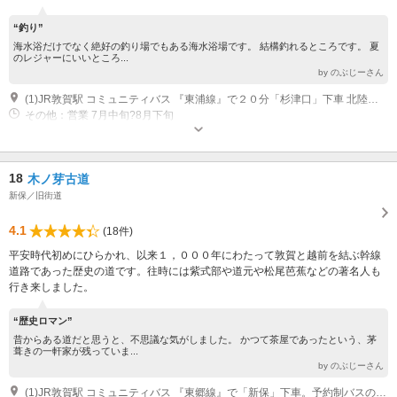
“釣り”
海水浴だけでなく絶好の釣り場でもある海水浴場です。 結構釣れるところです。 夏
のレジャーにいいところ...
by のぶじーさん
(1)JR敦賀駅 コミュニティバス 『東浦線』で２０分「杉津口」下車 北陸自動車道・敦賀IC 車 20分
その他：営業 7月中旬?8月下旬
18
木ノ芽古道
新保／旧街道
4.1
(18件)
平安時代初めにひらかれ、以来１，０００年にわたって敦賀と越前を結ぶ幹線
道路であった歴史の道です。往時には紫式部や道元や松尾芭蕉などの著名人も
行き来しました。
“歴史ロマン”
昔からある道だと思うと、不思議な気がしました。 かつて茶屋であったという、茅
葺きの一軒家が残っていま...
by のぶじーさん
(1)JR敦賀駅 コミュニティバス 『東郷線』で「新保」下車。予約制バスのため事前予約が必要です。予約専用電話番号 ０１２０-５３-１９４０（毎日 午前７時から午後６時 発車時刻の１週間前から１時間前までに電話してください。） 北陸自動車道・敦賀IC 車 25分