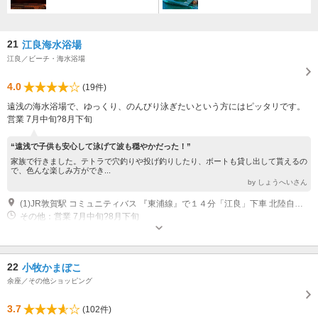
21
江良海水浴場
江良／ビーチ・海水浴場
4.0
(19件)
遠浅の海水浴場で、ゆっくり、のんびり泳ぎたいという方にはピッタリです。
営業 7月中旬?8月下旬
“遠浅で子供も安心して泳げて波も穏やかだった！”
家族で行きました。テトラで穴釣りや投げ釣りしたり、ボートも貸し出して貰えるの
で、色んな楽しみ方ができ...
by しょうへいさん
(1)JR敦賀駅 コミュニティバス 『東浦線』で１４分「江良」下車 北陸自動車道・敦賀IC 車 15分
その他：営業 7月中旬?8月下旬
22
小牧かまぼこ
余座／その他ショッピング
3.7
(102件)