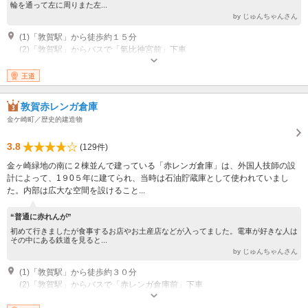
輪を通って左に周りまた左...
by じゅんちゃんさん
(1)「敦賀駅」から徒歩約１５分
(2)「敦賀駅」からバスで「氣比神宮前」下車
王道
敦賀赤レンガ倉庫
金ケ崎町／歴史的建造物
3.8
(129件)
金ヶ崎緑地の南に２棟並んで建っている「赤レンガ倉庫」は、外国人技師の設
計によって、1９0５年に建てられ、当時は石油貯蔵庫として使われていまし
た。内部は広大な空間を設けること...
“普通に赤れんが”
初めて行きましたが食事するお店やお土産店などが入ってました。電車が好きな人は
その中にある鉄道を見ると...
by じゅんちゃんさん
(1)「敦賀駅」から徒歩約３０分
(2)「敦賀駅」からバスで「赤レンガ倉庫前」下車
その他：開館時間 9:30?17:30 ジオラマ館（最終入館は17：00まで） 休館