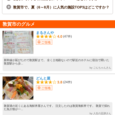
敦賀市で、夏（6～8月）に人気の施設TOP3はどこですか？
敦賀市のグルメ
まるさんや
4.0
(47件)
ご当地
新幹線が延びたので敦賀駅まで。 全く土地勘ないので駅近のホテルに宿泊で聞いた
敦賀駅から歩...
by ごんちゃんさん
どんと屋
3.8
(24件)
ご当地
敦賀港の近くにある海鮮丼屋さんです。 注文したのは敦賀海鮮丼です。 敦賀で採れ
た魚介類が一...
by 人生の足跡さん