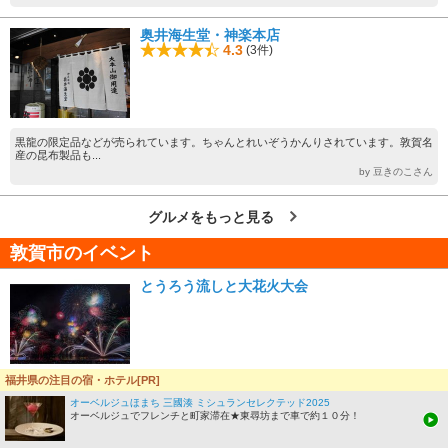
奥井海生堂・神楽本店
4.3
(3件)
黒龍の限定品などが売られています。ちゃんとれいぞうかんりされています。敦賀名
産の昆布製品も...
by 豆きのこさん
グルメをもっと見る
敦賀市のイベント
とうろう流しと大花火大会
福井県の注目の宿・ホテル[PR]
昭和25年（1950年）に始まった敦賀市の名物行事「とうろう流しと大花火大
オーベルジュほまち 三國湊 ミシュランセレクテッド2025
会」が、2026年は“敦賀...
オーベルジュでフレンチと町家滞在★東尋坊まで車で約１０分！
敦賀まつり（氣比神宮例祭）