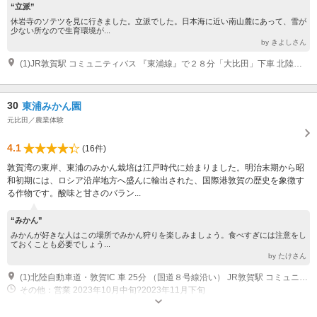
“立派”
休岩寺のソテツを見に行きました。立派でした。日本海に近い南山麓にあって、雪が
少ない所なので生育環境が...
by きよしさん
(1)JR敦賀駅 コミュニティバス 『東浦線』で２８分「大比田」下車 北陸自動車道・敦賀IC 車 20分
30
東浦みかん園
元比田／農業体験
4.1
(16件)
敦賀湾の東岸、東浦のみかん栽培は江戸時代に始まりました。明治末期から昭
和初期には、ロシア沿岸地方へ盛んに輸出された、国際港敦賀の歴史を象徴す
る作物です。酸味と甘さのバラン...
“みかん”
みかんが好きな人はこの場所でみかん狩りを楽しみましょう。食べすぎには注意をし
ておくことも必要でしょう...
by たけさん
(1)北陸自動車道・敦賀IC 車 25分 （国道８号線沿い） JR敦賀駅 コミュニティバス 『東浦線』で２３分「大比田」下車、または２５分で「元比田」下車
その他：営業 2023年10月中旬?2023年11月下旬