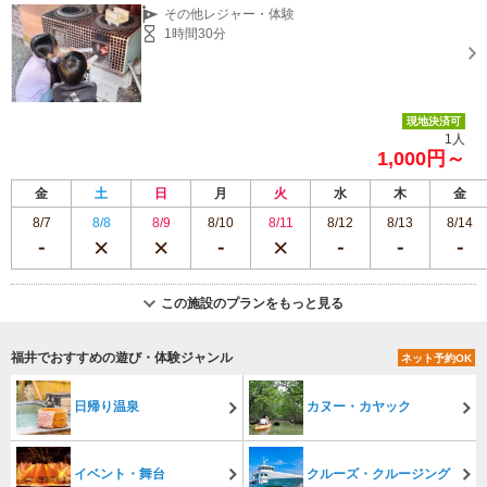
かまど炊きプリンも！！ファミリー・カップルにおすすめ♪♪
その他レジャー・体験
1時間30分
現地決済可
1人
1,000円～
金
土
日
月
火
水
木
金
8/7
8/8
8/9
8/10
8/11
8/12
8/13
8/14
この施設のプランをもっと見る
福井でおすすめの遊び・体験ジャンル
ネット予約OK
日帰り温泉
カヌー・カヤック
イベント・舞台
クルーズ・クルージング