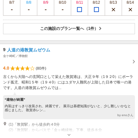
8/7
8/8
8/9
8/10
8/11
8/12
8/13
8/14
この施設のプラン一覧へ（1件）
9
人道の港敦賀ムゼウム
金ケ崎町／博物館
4.0
(80件)
古くから大陸への玄関口として栄えた敦賀港は、大正９年（1９２0）にポーラ
ンド孤児、昭和1５年（1９４0）にはユダヤ人難民が上陸した日本で唯一の港
です。人道の港敦賀ムゼウムでは...
“建物が綺麗”
内装はすっきり改装され、綺麗です。 展示は基礎知識がないと、少し難しいかなと
感じました。 敦賀赤レン...
by enoさん
(1)「敦賀駅」から徒歩約４0分
(2)「敦賀駅」からバスで「金ヶ崎緑地」下車、徒歩８分
開館時間：9:00～17:00 休館日：毎週水曜日（水曜日が祝日の場合はその翌