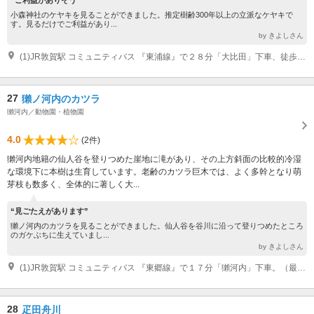
小森神社のケヤキを見ることができました。推定樹齢300年以上の立派なケヤキで
す。見るだけでご利益があり...
by きよしさん
(1)JR敦賀駅 コミュニティバス 『東浦線』で２８分「大比田」下車、徒歩５分 北陸自動車道・敦賀IC 車 20分
27
獺ノ河内のカツラ
獺河内／動物園・植物園
4.0
(2件)
獺河内地籍の仙人谷を登りつめた崖地に滝があり、その上方斜面の比較的冷湿
な環境下に本樹は生育しています。老齢のカツラ巨木では、よく多幹となり萌
芽枝も数多く、全体的に著しく大...
“見ごたえがあります”
獺ノ河内のカツラを見ることができました。仙人谷を谷川に沿って登りつめたところ
のガケぶちに生えていまし...
by きよしさん
(1)JR敦賀駅 コミュニティバス 『東郷線』で１７分「獺河内」下車。（最大２８分）予約制バスのため事前予約が必要です。予約専用電話番号 ０７７０-２４-３５５５ （毎日 午前８時から午後５時 発車時刻の１週間前から１時間前までに 電話してください。） 北陸自動車道・敦賀IC 車 15分
28
疋田舟川