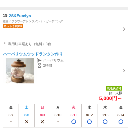
19
2S&Fumiyo
樫曲／フラワーアレンジメント・ガーデニング
ネット予約OK
専用駐車場あり（無料）3台
ハーバリウムウッドランタン作り
ハーバリウム
2時間
現地決済可
お一人様
5,000円～
金
土
日
月
火
水
木
金
8/7
8/8
8/9
8/10
8/11
8/12
8/13
8/14