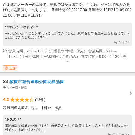
かまぼこメーカーの工場で、売店ではかまぼこや、ちくわ、ジャンボ丸天の揚
げたてを販売しております。 営業時間 09:30?17:00 営業時間 12月31日 09:00?
12:00 定休日 1月1日?1...
“やわらかいかまぼこ”
やわらかいかまぼこを味わうことができました。風味もとても豊かだなと感じていく
ことができましたよ。おい...
by たけさん
営業時間：9:00～15:30（工場見学/水曜日休み） 営業時間：9:00～
16:30（手作り体験工房/水曜日は予約のみ） 営業時間：9:00～17:30（売店
等/12月16日～3月16日は9:00～17:00）
王道
23
敦賀市総合運動公園花菖蒲園
沓見／公園・庭園
4.2
(18件)
和風回遊式庭園です。 【料金】 無料
“おススメ”
運動施設を備えた公園ですが、自然公園として 散策するところとしてもお勧めの公
園です。 緑がきれいでし...
by のぶじーさん