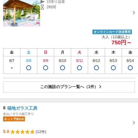
日帰り温泉
2時間
オンラインカード決済専用
大人（12歳以上）
750円～
金
土
日
月
火
水
木
金
8/7
8/8
8/9
8/10
8/11
8/12
8/13
8/14
この施設のプラン一覧へ（1件）
8
福地ガラス工房
金山／ガラス細工作り
ネット予約OK
5.0
(12件)