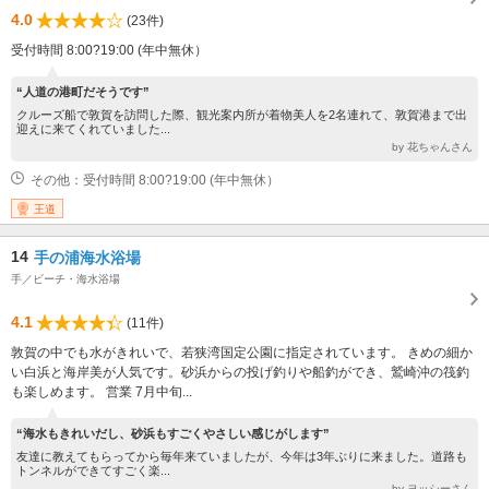
4.0
(23件)
受付時間 8:00?19:00 (年中無休）
“人道の港町だそうです”
クルーズ船で敦賀を訪問した際、観光案内所が着物美人を2名連れて、敦賀港まで出
迎えに来てくれていました...
by 花ちゃんさん
その他：受付時間 8:00?19:00 (年中無休）
王道
14
手の浦海水浴場
手／ビーチ・海水浴場
4.1
(11件)
敦賀の中でも水がきれいで、若狭湾国定公園に指定されています。 きめの細か
い白浜と海岸美が人気です。砂浜からの投げ釣りや船釣ができ、鷲崎沖の筏釣
も楽しめます。 営業 7月中旬...
“海水もきれいだし、砂浜もすごくやさしい感じがします”
友達に教えてもらってから毎年来ていましたが、今年は3年ぶりに来ました。道路も
トンネルができてすごく楽...
by ヨッシーさん