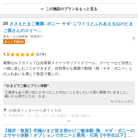
この施設のプランをもっと見る
20
ささえたまご農園 -ポニー･ヤギ･ニワトリとふれあえる山のたま
ご屋さんのスイー...
沓見／その他果物・野菜狩り
ネット予約OK
4.9
(37件)
農園セルフカフェでは自家製スイーツやソフトクリーム、コーヒーなど自然と
一緒に楽しむことができます。自然豊かな農園で動物（鶏・ヤギ・ポニー）と
のふれあいを通じて敦賀で癒しの...
“かまどでご飯とプリン体験”
三連休もあり思い出にとやったことのないことをしたいと思い家族でいきました。
着いたら雨でしたが、かま...
by なるとんさん
(1)敦賀インターから車で１５分
営業時間：10：00～17：30 休園日：毎週水曜日
専用駐車場あり（無料）10台
【福井・敦賀】究極かまど炊き卵かけご飯体験♪鶏・ヤギ・ポニーの
エサやり体験！オプションでポニーと乗馬・引馬【中学生以下】や