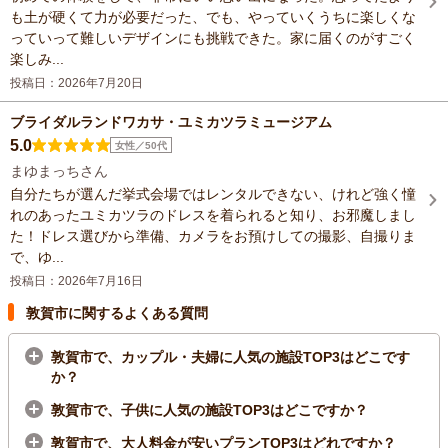
も土が硬くて力が必要だった、でも、やっていくうちに楽しくな
っていって難しいデザインにも挑戦できた。家に届くのがすごく
楽しみ...
投稿日：2026年7月20日
ブライダルランドワカサ・ユミカツラミュージアム
5.0
女性／50代
まゆまっちさん
自分たちが選んだ挙式会場ではレンタルできない、けれど強く憧
れのあったユミカツラのドレスを着られると知り、お邪魔しまし
た！ドレス選びから準備、カメラをお預けしての撮影、自撮りま
で、ゆ...
投稿日：2026年7月16日
敦賀市に関するよくある質問
敦賀市で、カップル・夫婦に人気の施設TOP3はどこです
か？
敦賀市で、子供に人気の施設TOP3はどこですか？
敦賀市で、大人料金が安いプランTOP3はどれですか？