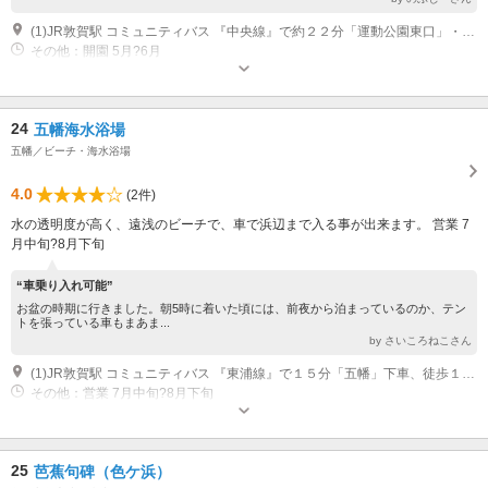
(1)JR敦賀駅 コミュニティバス 『中央線』で約２２分「運動公園東口」・「運動公園西口」下車、徒歩３分。便によって所要時間が異なります。 北陸自動車道・敦賀IC 車 15分
その他：開園 5月?6月
24
五幡海水浴場
五幡／ビーチ・海水浴場
4.0
(2件)
水の透明度が高く、遠浅のビーチで、車で浜辺まで入る事が出来ます。 営業 7
月中旬?8月下旬
“車乗り入れ可能”
お盆の時期に行きました。朝5時に着いた頃には、前夜から泊まっているのか、テン
トを張っている車もまあま...
by さいころねこさん
(1)JR敦賀駅 コミュニティバス 『東浦線』で１５分「五幡」下車、徒歩１分 北陸自動車道・敦賀IC 車 17分
その他：営業 7月中旬?8月下旬
25
芭蕉句碑（色ケ浜）