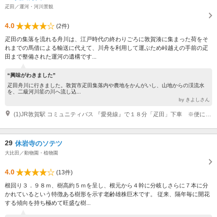
疋田／運河・河川景観
4.0
(2件)
疋田の集落を流れる舟川は、江戸時代の終わりごろに敦賀湊に集まった荷をそ
れまでの馬借による輸送に代えて、川舟を利用して運ぶため峠越えの手前の疋
田まで整備された運河の遺構です...
“興味がわきました”
疋田舟川に行きました。敦賀市疋田集落内や農地をかんがいし、山地からの渓流水
を、二級河川笙の川へ流し込...
by きよしさん
(1)JR敦賀駅 コミュニティバス 『愛発線』で１８分「疋田」下車 ※便によって所要時間が変わります。（最大２５分） 北陸自動車道・敦賀IC 車 15分
29
休岩寺のソテツ
大比田／動物園・植物園
4.0
(13件)
根回り３．９８ｍ、樹高約５ｍを呈し、根元から４幹に分岐しさらに７本に分
かれているという特徴ある樹形を示す老齢雄株巨木です。 従来、隔年毎に開花
する傾向を持ち極めて旺盛な樹...