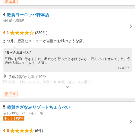
日（水） 、祝日の場合はその翌日、連休などは営業、12月29日?1月1日 開
王道
館時間 レストラン館（各店舗の営業時間は異なります。）
4
敦賀ヨーロッパ軒本店
相生町／居酒屋
4.1
(230件)
かつ丼。豊富なメニューが自慢のお城のような店。
“食べきれません”
平日のお昼に行きました。私たちが行ったときはそんなに混んでいませんでした。色
紙が結構貼ってあり 人気...
by aiさん
(1)敦賀駅から車で10分
営業：11:00～20:00 休業：月 休業：第2・3火曜日
王道
5
敦賀さざなみリゾートちょうべい
名子／BBQ・バーベキュー場
ネット予約OK
4.6
(6件)