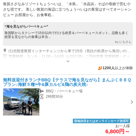
敦賀さざなみリゾートちょうべいは、「水島」「水晶浜」そばの母娘で営む小
さな宿です。 美しい敦賀の海辺に立つちょうべいはの客室はすべてオーシャン
ビュー お部屋から、お食事処...
“海を見ながらバーベキュー”
敦賀駅からタクシーで15分以内で行ける絶景＆バーベキュースポット。品数も多く
絶景を見ながらの食事は本当...
by にもさん
(1)北陸道敦賀インターチェンジから車で15分（気比の松原から海沿いの道を5分）
営業時間：ランチ：11:00～14:00（LO13:30）ご予約営業 営業時間：ディ
ナー：17:00～21:00（LO19:30）ご予約営業 営業時間：チェックイン
15:00 チェックアウト10:00 休館日：毎週水曜日ほか
専用駐車場あり（無料）40台 宿泊当日は無料、チェックアウト以降有料となります。
1200人
以上が体験
無料送迎付きランチBBQ【テラスで海を見ながら】まんぷくＢＢＱ
プラン♪海鮮５種×牛&豚カルビ&鶏の炭火焼♪
BBQ・バーベキュー場
2時間30分
現地決済またはオンラインカード決済可
お一人様
6,800円～