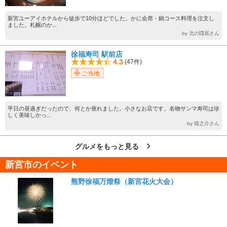
新宮ユーアイホテルから徒歩で10分ほどでした。かに会席・鍋コース料理を注文し
ました。札幌のか...
by 北の隠居さん
徐福寿司 駅前店
4.3
(47件)
ご当地
平日の昼過ぎだったので、何とか座れました。小さなお店です。名物サンマ寿司は珍
しく美味しかっ...
by 猫之介さん
グルメをもっと見る
新宮市のイベント
熊野徐福万燈祭（新宮花火大会）