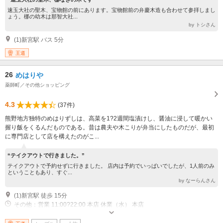
速玉大社の聖木、宝物館の前にあります。宝物館前の弁慶木造も合わせて参拝しまし
ょう。梛の幼木は那智大社...
by トシさん
(1)新宮駅 バス 5分
王道
26
めはりや
薬師町／その他ショッピング
4.3
(37件)
熊野地方独特のめはりずしは、高菜を1?2週間塩漬けし、醤油に浸して暖かい
握り飯をくるんだものである。昔は農夫や木こりが弁当にしたものだが、最初
に専門店として店を構えたのがこ...
“テイクアウトで行きました。”
テイクアウトで予約せずに行きました。 店内は予約でいっぱいでしたが、1人前のみ
ということもあり、すぐ...
by なーらんさん
(1)新宮駅 徒歩 15分
その他：営業 11:00?22:00 本店 休業（水） 本店