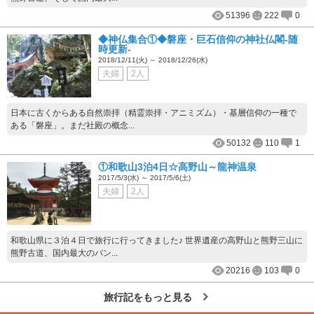
51396
222
0
◆神仏集合①◆磐座・巨石信仰の神社仏閣-随
時更新-
2018/12/11(火) ～ 2018/12/26(水)
夫婦
2人
日本に古くからある自然崇拝（精霊崇拝・アニミズム）・基層信仰の一種で
ある「磐座」。まだ社殿の概念...
50132
110
1
①和歌山3泊4日☆高野山～龍神温泉
2017/5/3(水) ～ 2017/5/6(土)
夫婦
2人
和歌山県に３泊４日で旅行に行ってきました♪ 世界遺産の高野山と熊野三山に
熊野古道、国内最大のパン...
20216
103
0
旅行記をもっと見る