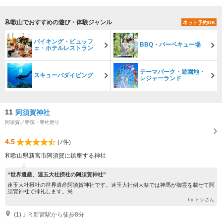
和歌山でおすすめの遊び・体験ジャンル
ネット予約OK
バイキング・ビュッフ
BBQ・バーベキュー場
ェ・ホテルレストラン
テーマパーク・遊園地・
スキューバダイビング
レジャーランド
11
阿須賀神社
阿須賀／寺院・寺社巡り
4.5
(7件)
和歌山県新宮市阿須賀に鎮座する神社
“世界遺産、速玉大社摂社の阿須賀神社”
速玉大社摂社の世界遺産阿須賀神社です。速玉大社例大祭では神馬が御霊を載せて阿
須賀神社で拝礼します。民...
by トシさん
(1)ＪＲ新宮駅から徒歩8分