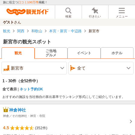
旅に役立つ
口コミ100万件
掲載！
検索
行きたい
メニュー
ゲスト
さん
観光
関西
和歌山
本宮・新宮・中辺路
新宮市
新宮市の観光スポット
ご当地
観光
イベント
ホテル
グルメ
新宮市
全て
1 - 30件
（全52件中）
全て表示
ネット予約OK
おすすめの施設を当社独自の算出基準でランキング形式にしてご紹介しています。
神倉神社
神倉／その他神社・神宮・寺院
4.5
(352件)