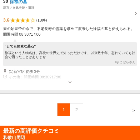
30
徐福の墓
新宮／文化史跡・遺跡
3.6
(18件)
秦の始皇帝の命で、不老長寿の霊薬を求めて渡来した徐福の墓と伝えられる。
開園時間 08:30?17:00
“とても簡素な墓石”
徐福という人物名は、高校の世界史で知っただけです。以来数十年、忘れていても社
会で困ったことはありませ...
by こぼらさん
(1)新宮駅 徒歩 3分
その他：開園時間 08:30?17:00
1
2
＞
最新の高評価クチコミ
和歌山周辺