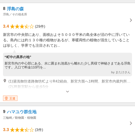
8
浮島の森
浮島／その他名所
3.4
(29件)
新宮市の中央部にあり、面積およそ５０００平米の島全体が沼の中に浮いてい
る。島内には約１３０種の植物があるが、寒暖両性の植物が混生していること
は珍しく、学界でも注目されてお...
“町中の異界の地”
新宮市内の中心部にある、水に囲まれ池底から離れた少し異様で神秘さまである浮島
です。入口で料金110円を...
by またけさん
(1)湯浅御坊道路御坊ICよりR42経由、新宮方面へ1時間、新宮市内裁判所交差点右折2分
(2)JR新宮駅から徒歩5分
営業：9時～17時（12月～翌2月～16時） その他：年中無休
王道
9
ハマユウ群生地
三輪崎／動物園・植物園
3.3
(3件)