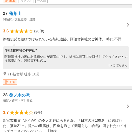
王道
カップル
一人旅
27
蓬莱山
阿須賀／文化史跡・遺跡
3.6
(28件)
徐福伝説と結びつけられている祭祀遺跡。阿須賀神社のご神体。 時代 不詳
“阿須賀神社の神体山”
阿須賀神社の裏にある低い山が蓬莱山です。徐福は蓬莱山を目指してやってきたとい
う伝説から、阿須賀神社の...
by こぼらさん
(1)新宮駅 徒歩 10分
王道
28
桑ノ木の滝
相賀／運河・河川景観
3.7
(9件)
新宮市相賀（おうが）の桑ノ木谷にある直瀑。「日本の滝100選」に選ばれ
た。落差21ｍ。滝への道筋は、四季を通じて素晴らしい自然に囲まれたハイキ
ングコースとなっている。 【規模...