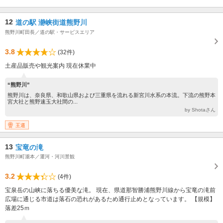
12
道の駅 瀞峡街道熊野川
熊野川町田長／道の駅・サービスエリア
3.8
(32件)
土産品販売や観光案内 現在休業中
“熊野川”
熊野川は、奈良県、和歌山県および三重県を流れる新宮川水系の本流。下流の熊野本
宮大社と熊野速玉大社間の...
by Shotaさん
王道
13
宝竜の滝
熊野川町瀧本／運河・河川景観
3.2
(4件)
宝泉岳の山峡に落ちる優美な滝。 現在、県道那智勝浦熊野川線から宝竜の滝前
広場に通じる市道は落石の恐れがあるため通行止めとなっています。 【規模】
落差25ｍ