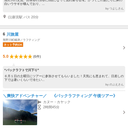
白いウサギが棲んでおり、...
by つよしさん
(1)新宮駅 バス 20分
6
川旅屋
熊野川町嶋津／ラフティング
ネット予約OK
5.0
(6件)
“パックラフトで川下り”
６月１日の土曜日にツアーに参加させてもらいました！天気にも恵まれて、日差しの
下では暑いくらいで冷たい...
by のぶえさん
＼爽快アドベンチャー／ 《パックラフティング 午後ツアー》
カヌー・カヤック
2時間45分