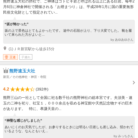
熊野速玉大社の摂社で、ご神体はゴトビキ岩と呼ばれる山上にある巨岩。毎年2
月6日に神倉神社で開催される「お燈まつり」は、平成28年1月に国の重要無形
民俗文化財として指定されてい...
“坂が怖かった”
坂の上で景色はとてもよかったです。 途中の石段が上り、下り大変でした。 靴を履
いて来られた方がよいと...
by あゆあゆさん
(1)ＪＲ新宮駅から徒歩15分
王道
子連れ
熊野速玉大社
新宮／その他神社・神宮・寺院
4.2
(392件)
熊野三山の一社として全国に祀る数千社の熊野神社の総本宮です。夫須美・速
玉の二神を祀り、社宝１，０００余点を収める神宝館や天然記念物ナギの巨木
があります。 特に、孝謙天皇の...
“神聖な感じがしました”
あいにくのお天気でしたが、お参りするときには明るい日差しも差し込み、招かれて
いるような、なんともいえ...
by みっちさん