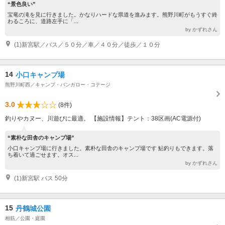
“景色良い”
宝竜の滝を見に行きました。かなりハードな県道を進みます。熊野川町がもうすぐ終
わるころに、道路左手に「...
by かずれさん
(1)新宮駅／バス／５０分／車／４０分／徒歩／１０分
14
小口キャンプ場
熊野川町西／キャンプ・バンガロー・コテージ
3.0
(8件)
釣りやカヌー、川遊びに最適。 【施設情報】テント：38区画(AC電源付)
“素朴な田舎のキャンプ場”
小口キャンプ場に行きました。素朴な田舎のキャンプ場です 鮎釣りもできます。落
ち着いて過ごせます。オス...
by かずれさん
(1)新宮駅 バス 50分
15
丹鶴城公園
相筋／公園・庭園