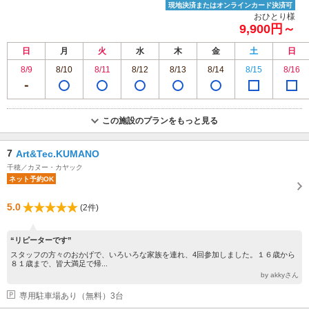
現地決済またはオンラインカード決済可
おひとり様
9,900円～
日
月
火
水
木
金
土
日
8/9
8/10
8/11
8/12
8/13
8/14
8/15
8/16
この施設のプランをもっと見る
7
Art&Tec.KUMANO
千穂／カヌー・カヤック
ネット予約OK
5.0
(2件)
“リピーターです”
スタッフの方々のおかげで、いろいろな家族を連れ、4回参加しました。１６歳から
８１歳まで、皆大満足で帰...
by akkyさん
専用駐車場あり（無料）3台