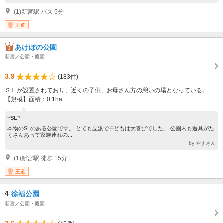
(1)新宮駅 バス 5分
王道
あけぼの公園
新宮／公園・庭園
3.9
(183件)
ＳＬが設置されており、近くの子供、お母さん方の憩いの場となっている。
【規模】面積：0.1ha
“SL”
本物のSLのある公園です。 とても立派で子どもは大喜びでした。 公園内も遊具がた
くさんあって家族連れの...
by やすさん
(1)新宮駅 徒歩 15分
王道
4
徐福公園
新宮／公園・庭園