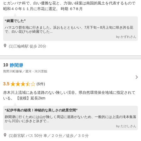
ヒガンバナ科で、白い優雅な花と、力強い緑葉は南国的風土を代表するもので
昭和４０年１１月に市花に選定。 時期 ６?８月
“綺麗でした”
ハマユウ群生地に行きました。浜おもとともいい、7月下旬～8月上旬に咲き誇る花
で、白い花びらが綺麗でした...
by かずれさん
(1)三輪崎駅 徒歩 20分
10
静閑瀞
熊野川町鎌塚／運河・河川景観
3.5
(6件)
赤木川上流域にある道路のない険しい渓谷。県自然環境保全地域に指定されて
いる。 【規模】延長2km
“紀伊半島の秘境！神秘的な美しさの絶景空間”
静閑瀞に行くためには山が険しく周辺に道路がないため、一般的には上流の滝本集落
から川沿いに歩きと泳ぎで...
by たけしさん
(1)新宮駅 バス 50分 車／２０分／徒歩／３０分