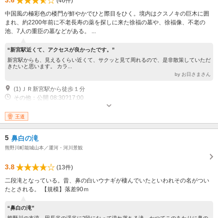
3.6
(46件)
中国風の極彩色の楼門が鮮やかでひと際目をひく。境内はクスノキの巨木に囲
まれ、約2200年前に不老長寿の薬を探しに来た徐福の墓や、徐福像、不老の
池、7人の重臣の墓などがある。 ...
“新宮駅近くて、アクセスが良かったです。”
新宮駅からも、見えるくらい近くて、サクッと見て周れるので、是非散策していただ
きたいと思います。 カラ...
by お日さまさん
(1)ＪＲ新宮駅から徒歩１分
その他：公開 08:30?17:00
王道
5
鼻白の滝
熊野川町能城山本／運河・河川景観
3.8
(13件)
二段滝となっている。昔、鼻の白いウナギが棲んでいたといわれその名がつい
たとされる。 【規模】落差90ｍ
“鼻白の滝”
熊野川の支流、田長谷の渓谷に2段になって流れ落ちる滝。かつてこのあたりに鼻の