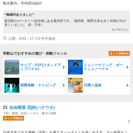
観光案内・市内宿泊紹介
“御城印ありました”
新宮駅のロータリー反対側にある案内所です。 場所柄、熊野古道を歩く外国の方が
多くいました。 続・日本...
by PESさん
公開：9:00～17:０0 年中無休
和歌山でおすすめの遊び・体験ジャンル
ネット予約OK
サップ・SUP(スタンドア
シュノーケリング・ボー
ップパドル)
トシュノーケル
洞窟体験・ケイビング
日帰り温泉
21
自由喫茶 花詩(ハナウタ)
下田／着物・浴衣レンタル・着付け体験
ネット予約OK
日本文化である着物（浴衣）を着てティータイムを楽しめます。また抹茶をご