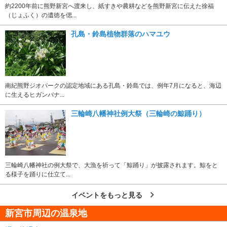
約2200年前に熊野新宮へ渡来し、紙すきや農耕などを熊野新宮に伝えた徐福
（じょふく）の遺徳を偲...
孔島・鈴島植物群落のハマユウ
南紀熊野ジオパークの認定地域にある孔島・鈴島では、例年7月になると、海辺
に生えるヒガンバナ...
三輪崎八幡神社例大祭（三輪崎の鯨踊り）
三輪崎八幡神社の例大祭で、大漁を祈って「鯨踊り」が披露されます。鯨をと
る様子を踊りに仕立て...
イベントをもっと見る
新宮市周辺の温泉地