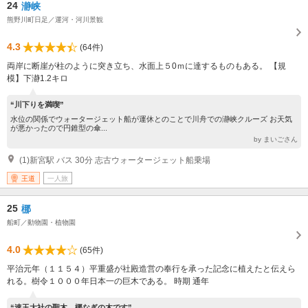
24
瀞峡
熊野川町日足／運河・河川景観
4.3
(64件)
両岸に断崖が柱のように突き立ち、水面上５0ｍに達するものもある。 【規
模】下瀞1.2キロ
“川下りを満喫”
水位の関係でウォータージェット船が運休とのことで川舟での瀞峡クルーズ お天気
が悪かったので円錐型の傘...
by まいごさん
(1)新宮駅 バス 30分 志古ウォータージェット船乗場
王道
一人旅
25
梛
船町／動物園・植物園
4.0
(65件)
平治元年（１１５４）平重盛が社殿造営の奉行を承った記念に植えたと伝えら
れる。樹令１０００年日本一の巨木である。 時期 通年
“速玉大社の聖木、梛なぎの木です”