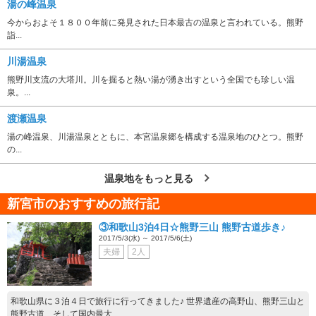
湯の峰温泉
今からおよそ１８００年前に発見された日本最古の温泉と言われている。熊野
詣...
川湯温泉
熊野川支流の大塔川。川を掘ると熱い湯が湧き出すという全国でも珍しい温
泉。...
渡瀬温泉
湯の峰温泉、川湯温泉とともに、本宮温泉郷を構成する温泉地のひとつ。熊野
の...
温泉地をもっと見る
新宮市のおすすめの旅行記
③和歌山3泊4日☆熊野三山 熊野古道歩き♪
2017/5/3(水) ～ 2017/5/6(土)
夫婦
2人
和歌山県に３泊４日で旅行に行ってきました♪ 世界遺産の高野山、熊野三山と
熊野古道、そして国内最大...