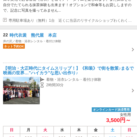
自分でたてられる抹茶体験も出来ます！オプションで和傘等もお貸ししますの
で、記念に写真を撮ってみません...
専用駐車場あり（無料）1台 近くに当店のリサイクルショップわくわくドッカーン本舗（和歌山県新宮市新宮３４４５－１）にとめて頂けます。
22
時代衣裳 熊代屋 本店
井の沢／着物・浴衣レンタル・着付け体験
ネット予約OK
【明治・大正時代にタイムスリップ！】《和装》で街を散策♪まるで
映画の世界…”ハイカラ”な思い出作り♪
着物・浴衣レンタル・着付け体験
2時間30分
オンラインカード決済専用
女性用
3,500円～
日
月
火
水
木
金
土
日