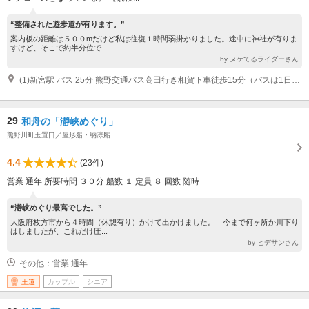
“整備された遊歩道が有ります。”
案内板の距離は５００mだけど私は往復１時間弱掛かりました。途中に神社が有りま
すけど、そこで約半分位で...
by ヌケてるライダーさん
(1)新宮駅 バス 25分 熊野交通バス高田行き相賀下車徒歩15分（バスは1日3本）
29
和舟の「瀞峡めぐり」
熊野川町玉置口／屋形船・納涼船
4.4
(23件)
営業 通年 所要時間 ３０分 船数 １ 定員 ８ 回数 随時
“瀞峡めぐり最高でした。”
大阪府枚方市から４時間（休憩有り）かけて出かけました。 今まで何ヶ所か川下り
はしましたが、これだけ圧...
by ヒデサンさん
その他：営業 通年
王道
カップル
シニア