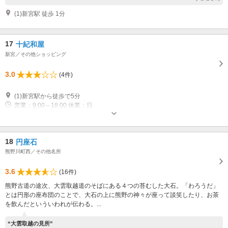
(1)新宮駅 徒歩 1分
17
十紀和屋
新宮／その他ショッピング
3.0
(4件)
(1)新宮駅から徒歩で5分
営業：9:00～18:00 休業：日
18
円座石
熊野川町西／その他名所
3.6
(16件)
熊野古道の途次、大雲取越道のそばにある４つの苔むした大石。「わろうだ」
とは円形の座布団のことで、大石の上に熊野の神々が座って談笑したり、お茶
を飲んだといういわれが伝わる。...
“大雲取越の見所”