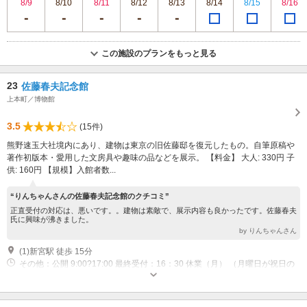
8/9
8/10
8/11
8/12
8/13
8/14
8/15
8/16
この施設のプランをもっと見る
23
佐藤春夫記念館
上本町／博物館
3.5
(15件)
熊野速玉大社境内にあり、建物は東京の旧佐藤邸を復元したもの。自筆原稿や
著作初版本・愛用した文房具や趣味の品などを展示。 【料金】 大人: 330円 子
供: 160円 【規模】入館者数...
“りんちゃんさんの佐藤春夫記念館のクチコミ”
正直受付の対応は、悪いです。。建物は素敵で、展示内容も良かったです。佐藤春夫
氏に興味が沸きました。
by りんちゃんさん
(1)新宮駅 徒歩 15分
その他：公開 9:00?17:00 最終受付：16：30 休業（月） （月曜日が祝日の
場合は翌日）・年末年始