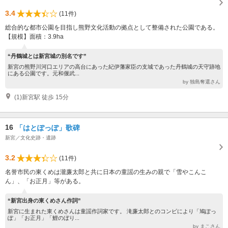
3.4
(11件)
総合的な都市公園を目指し熊野文化活動の拠点として整備された公園である。
【規模】面積：3.9ha
“丹鶴城とは新宮城の別名です”
新宮の熊野川河口エリアの高台にあった紀伊藩家臣の支城であった丹鶴城の天守跡地
にある公園です。元和偃武...
by 独島奪還さん
(1)新宮駅 徒歩 15分
16
「はとぽっぽ」歌碑
新宮／文化史跡・遺跡
3.2
(11件)
名誉市民の東くめは瀧廉太郎と共に日本の童謡の生みの親で「雪やこんこ
ん」、「お正月」等がある。
“新宮出身の東くめさん作詞”
新宮に生まれた東くめさんは童謡作詞家です。 滝廉太郎とのコンビにより「鳩ぽっ
ぽ」「お正月」「鯉のぼり...
by まこさん