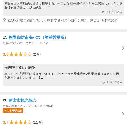
熊野古道大雲取越の沿道に鎮座するこの巨大な石を最初見たときは感動しました。最
近は表面の苔が…少し残念...
by あおさんさん
(1)JR紀勢本線新宮駅より熊野交通バス小口行1時間、終点より徒歩20分
19
熊野御坊南海バス（勝浦営業所）
徐福／観光バス・タクシー・ハイヤー
3.0
(2件)
“熊野三山巡りに便利”
車なしでも熊野三山巡りができます。 悠々フリー乗車券の2日乗車券（３５００円）
を利用しました。他に、1...
by ぽんぽこさん
20
新宮市観光協会
徐福／着物・浴衣レンタル・着付け体験
ネット予約OK
3.7
(11件)