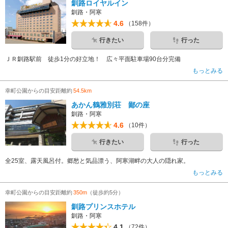
釧路ロイヤルイン
釧路・阿寒
4.6
（158件）
行きたい
行った
ＪＲ釧路駅前 徒歩1分の好立地！ 広々平面駐車場90台分完備
もっとみる
幸町公園からの目安距離約
54.5km
あかん鶴雅別荘 鄙の座
釧路・阿寒
4.6
（10件）
行きたい
行った
全25室、露天風呂付。郷愁と気品漂う、阿寒湖畔の大人の隠れ家。
もっとみる
幸町公園からの目安距離約
350m
（徒歩約5分）
釧路プリンスホテル
釧路・阿寒
4.1
（72件）