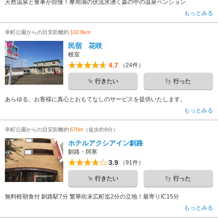
天然温泉と食事が自慢！摩周湖の伏流水湧く森の中の温泉ペンション
もっとみる
幸町公園からの目安距離約
102.8km
民宿 花咲
根室
4.7
（24件）
行きたい
行った
あらゆる、お客様に真心とおもてなしのサービスを提供いたします。
もっとみる
幸町公園からの目安距離約
670m
（徒歩約9分）
ホテルアクシアイン釧路
釧路・阿寒
3.9
（91件）
行きたい
行った
無料軽朝食付 釧路駅7分 繁華街末広町迄2分の立地！最寄りIC15分
もっとみる