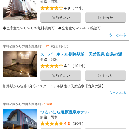
釧路・阿寒
4.0
（75件）
行きたい
行った
◆全客室でＷＯＷＯＷ無料視聴可 ◆全客室でＷｉ-Ｆｉ接続可
もっとみる
幸町公園からの目安距離約
510m
（徒歩約7分）
スーパーホテル釧路駅前 天然温泉 白鳥の湯
釧路・阿寒
4.1
（101件）
行きたい
行った
釧路駅から徒歩1分◇バスターミナル隣接◇天然温泉【白鳥の湯】
もっとみる
幸町公園からの目安距離約
27.8km
つるいむら湿原温泉ホテル
釧路・阿寒
4.6
（20件）