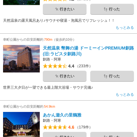
行きたい
行った
天然温泉の露天風呂あり♪サウナや寝湯・泡風呂でリフレッシュ！！
もっとみる
幸町公園からの目安距離約
790m
（徒歩約10分）
天然温泉 幣舞の湯 ドーミーインPREMIUM釧路
(旧:ラビスタ釧路川)
釧路・阿寒
4.4
（233件）
行きたい
行った
世界三大夕日が一望できる最上階大浴場・サウナ完備♪
もっとみる
幸町公園からの目安距離約
54.9km
あかん遊久の里鶴雅
釧路・阿寒
4.6
（179件）