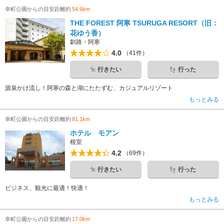
幸町公園からの目安距離約
54.6km
THE FOREST 阿寒 TSURUGA RESORT（旧：
花ゆう香）
釧路・阿寒
4.0
（41件）
行きたい
行った
源泉かけ流し！阿寒の森と湖にたたずむ、カジュアルリゾート
もっとみる
幸町公園からの目安距離約
81.1km
ホテル モアン
根室
4.2
（69件）
行きたい
行った
ビジネス、観光に最適！快適！
もっとみる
幸町公園からの目安距離約
17.0km