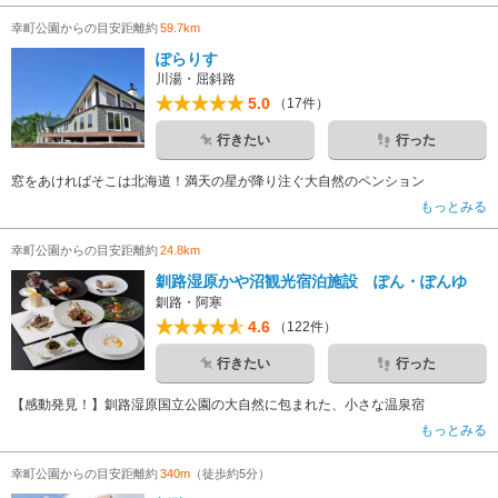
幸町公園からの目安距離約
59.7km
ぽらりす
川湯・屈斜路
5.0
（17件）
行きたい
行った
窓をあければそこは北海道！満天の星が降り注ぐ大自然のペンション
もっとみる
幸町公園からの目安距離約
24.8km
釧路湿原かや沼観光宿泊施設 ぽん・ぽんゆ
釧路・阿寒
4.6
（122件）
行きたい
行った
【感動発見！】釧路湿原国立公園の大自然に包まれた、小さな温泉宿
もっとみる
幸町公園からの目安距離約
340m
（徒歩約5分）