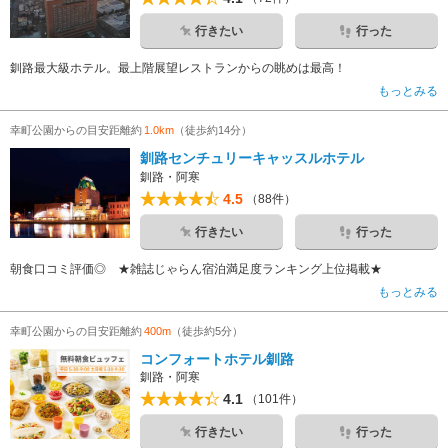
行きたい
行った
釧路最大級ホテル。最上階展望レストランからの眺めは最高！
もっとみる
幸町公園からの目安距離約
1.0km
（徒歩約14分）
釧路センチュリーキャッスルホテル
釧路・阿寒
4.5
（88件）
行きたい
行った
朝食口コミ評価◎ ★雑誌じゃらん宿泊満足度ランキング上位掲載★
もっとみる
幸町公園からの目安距離約
400m
（徒歩約5分）
コンフォートホテル釧路
釧路・阿寒
4.1
（101件）
行きたい
行った