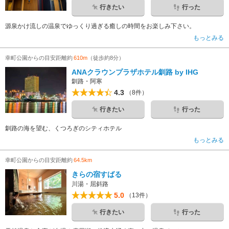
行きたい
行った
源泉かけ流しの温泉でゆっくり過ぎる癒しの時間をお楽しみ下さい。
もっとみる
幸町公園からの目安距離約
610m
（徒歩約8分）
ANAクラウンプラザホテル釧路 by IHG
釧路・阿寒
4.3
（8件）
行きたい
行った
釧路の海を望む、くつろぎのシティホテル
もっとみる
幸町公園からの目安距離約
64.5km
きらの宿すばる
川湯・屈斜路
5.0
（13件）
行きたい
行った