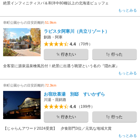
絶景インフィニティスパ＆和洋中80種以上の北海道ビュッフェ
もっとみる
幸町公園からの目安距離約
51.9km
ラビスタ阿寒川（共立リゾート）
釧路・阿寒
4.4
（70件）
行きたい
行った
全客室に源泉温泉檜風呂付！絶景に出遇う眺望という名の『隠れ家』
もっとみる
幸町公園からの目安距離約
72.3km
お宿欣喜湯 別邸 すいかずら
川湯・屈斜路
4.4
（199件）
行きたい
行った
【じゃらんアワード2024受賞】 夕食部門3位／元気な地域大賞
もっとみる