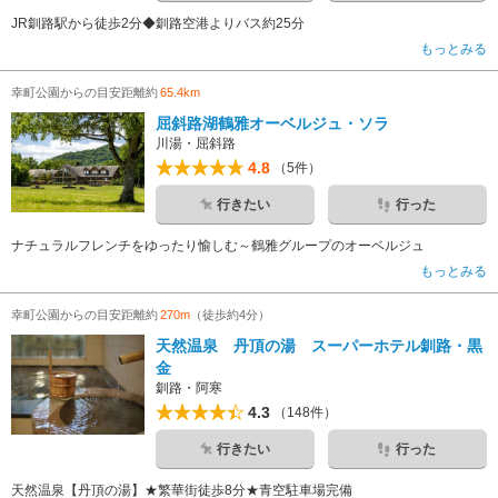
JR釧路駅から徒歩2分◆釧路空港よりバス約25分
もっとみる
幸町公園からの目安距離約
65.4km
屈斜路湖鶴雅オーベルジュ・ソラ
川湯・屈斜路
4.8
（5件）
行きたい
行った
ナチュラルフレンチをゆったり愉しむ～鶴雅グループのオーベルジュ
もっとみる
幸町公園からの目安距離約
270m
（徒歩約4分）
天然温泉 丹頂の湯 スーパーホテル釧路・黒
金
釧路・阿寒
4.3
（148件）
行きたい
行った
天然温泉【丹頂の湯】★繁華街徒歩8分★青空駐車場完備