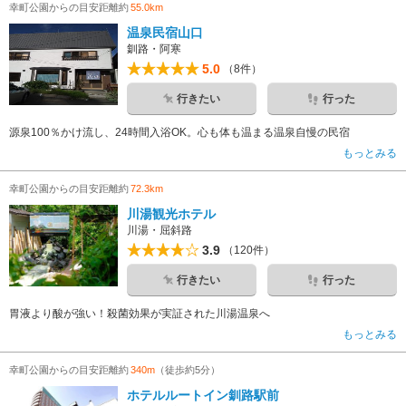
幸町公園からの目安距離約
55.0km
温泉民宿山口
釧路・阿寒
5.0
（8件）
行きたい
行った
源泉100％かけ流し、24時間入浴OK。心も体も温まる温泉自慢の民宿
もっとみる
幸町公園からの目安距離約
72.3km
川湯観光ホテル
川湯・屈斜路
3.9
（120件）
行きたい
行った
胃液より酸が強い！殺菌効果が実証された川湯温泉へ
もっとみる
幸町公園からの目安距離約
340m
（徒歩約5分）
ホテルルートイン釧路駅前