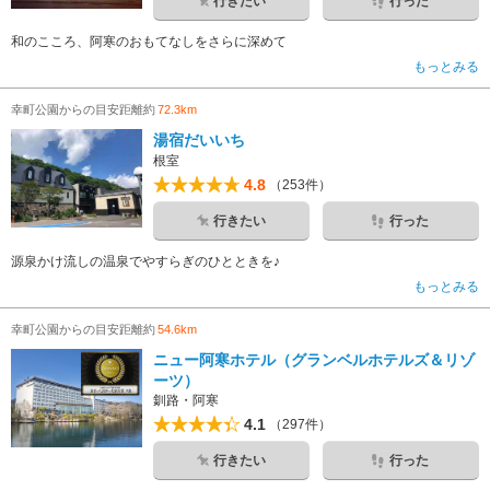
行きたい
行った
和のこころ、阿寒のおもてなしをさらに深めて
もっとみる
幸町公園からの目安距離約
72.3km
湯宿だいいち
根室
4.8
（253件）
行きたい
行った
源泉かけ流しの温泉でやすらぎのひとときを♪
もっとみる
幸町公園からの目安距離約
54.6km
ニュー阿寒ホテル（グランベルホテルズ＆リゾ
ーツ）
釧路・阿寒
4.1
（297件）
行きたい
行った