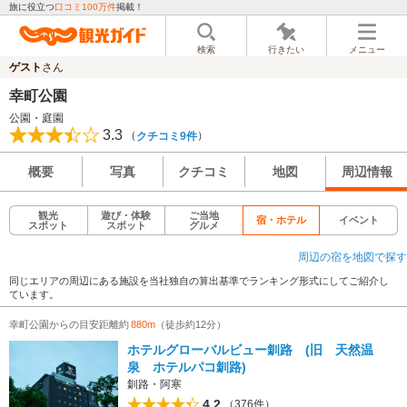
旅に役立つ
口コミ100万件
掲載！
検索
行きたい
メニュー
ゲスト
さん
幸町公園
公園・庭園
3.3
（
）
クチコミ9件
概要
写真
クチコミ
地図
周辺情報
観光
遊び・体験
ご当地
宿・ホテル
イベント
スポット
スポット
グルメ
周辺の宿を地図で探す
同じエリアの周辺にある施設を当社独自の算出基準でランキング形式にしてご紹介し
ています。
幸町公園からの目安距離約
880m
（徒歩約12分）
ホテルグローバルビュー釧路 (旧 天然温
泉 ホテルパコ釧路)
釧路・阿寒
4.2
（376件）