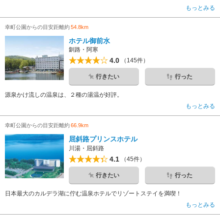
もっとみる
幸町公園からの目安距離約
54.8km
ホテル御前水
釧路・阿寒
4.0
（145件）
行きたい
行った
源泉かけ流しの温泉は、２種の湯温が好評。
もっとみる
幸町公園からの目安距離約
66.9km
屈斜路プリンスホテル
川湯・屈斜路
4.1
（45件）
行きたい
行った
日本最大のカルデラ湖に佇む温泉ホテルでリゾートステイを満喫！
もっとみる