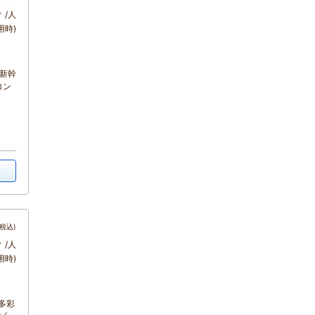
～
/人
用時)
新幹
コン
税込)
～
/人
用時)
多彩