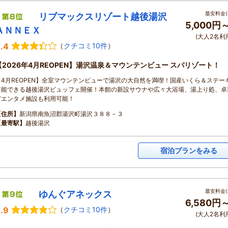
最安料金(
リブマックスリゾート越後湯沢
5,000円
ＡＮＮＥＸ
(大人2名利
.4
（
クチコミ10件
）
【2026年4月REOPEN】湯沢温泉＆マウンテンビュー スパリゾート！
【4月REOPEN】全室マウンテンビューで湯沢の大自然を満喫！国産いくら＆ステー
堪能できる越後湯沢ビュッフェ開催！本館の新設サウナや広々大浴場、湯上り処、卓
どエンタメ施設も利用可能！
【住所】
新潟県南魚沼郡湯沢町湯沢３８８－３
【最寄駅】
越後湯沢
宿泊プランをみる
最安料金(
ゆんぐアネックス
6,580円
.9
（
クチコミ10件
）
(大人2名利