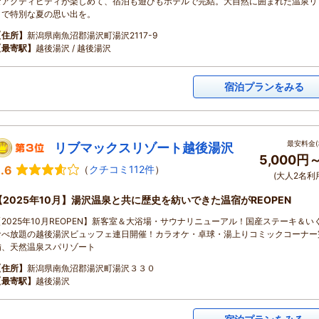
なアクティビティが楽しめて、宿泊も遊びもホテルで完結。大自然に囲まれた温泉リ
トで特別な夏の思い出を。
【住所】
新潟県南魚沼郡湯沢町湯沢2117-9
【最寄駅】
越後湯沢 / 越後湯沢
宿泊プランをみる
最安料金(
リブマックスリゾート越後湯沢
5,000円
.6
（
クチコミ112件
）
(大人2名利
【2025年10月】湯沢温泉と共に歴史を紡いできた温宿がREOPEN
【2025年10月REOPEN】新客室＆大浴場・サウナリニューアル！国産ステーキ＆い
食べ放題の越後湯沢ビュッフェ連日開催！カラオケ・卓球・湯上りコミックコーナー
備、天然温泉スパリゾート
【住所】
新潟県南魚沼郡湯沢町湯沢３３０
【最寄駅】
越後湯沢