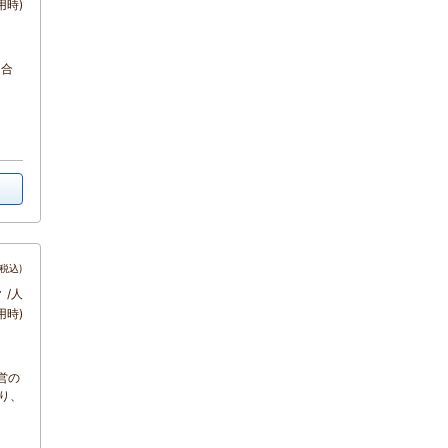
用時)
内合
税込)
～
/人
用時)
営の
り、