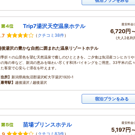
宿泊プランをみる
最安料金(
Trip7湯沢天空温泉ホテル
6,720円
.7
（
クチコミ38件
）
(大人2名利
越後湯沢の豊かな自然に囲まれた温泉リゾートホテル
四季折々の山景色を望む天然温泉で癒しのひとときを。ご夕食は魚沼産コシヒカリや
海の海の幸など、新潟の恵みを味わい尽くす和洋バイキングをご用意。33平米の広
した客室で心安らぐ滞在を叶えます。
【住所】
新潟県南魚沼郡湯沢町大字湯沢1920‐1
【最寄駅】
越後湯沢 / 越後湯沢
宿泊プランをみる
最安料金(
苗場プリンスホテル
5,197円
.9
（
クチコミ83件
）