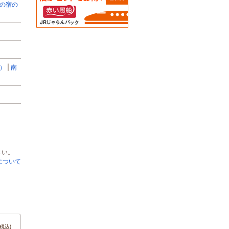
の宿の
）
南
さい。
について
税込)