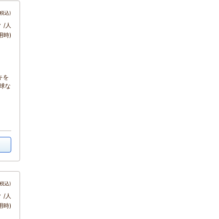
税込)
～
/人
用時)
キを
球な
税込)
～
/人
用時)