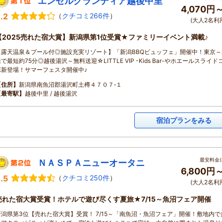
エンゼルグランディア越後中里
4,070円
.2
（
クチコミ266件
）
(大人2名利
【2025売れた宿大賞】新潟県第1位受賞★ファミリーイベント満載♪
【露天温泉＆プール付◎施設充実リゾート】「新潟BBQビュッフェ」開催中！東京～
で最短約75分◎越後湯沢～無料送迎☆LITTLE VIP -Kids Bar-やホエールスライド
ボ新登場！サマーフェスタ開催中♪
【住所】
新潟県南魚沼郡湯沢町土樽４７０７‐１
【最寄駅】
越後中里 / 越後湯沢
宿泊プランをみる
最安料金(
ＮＡＳＰＡニューオータニ
6,800円
.5
（
クチコミ250件
）
(大人2名利
売れた宿大賞受賞！ホテルで遊び尽くす夏旅★7/15～魚沼フェア開催
新潟県第3位【売れた宿大賞】受賞！ 7/15～「南魚沼・魚沼フェア」開催！敷地内で