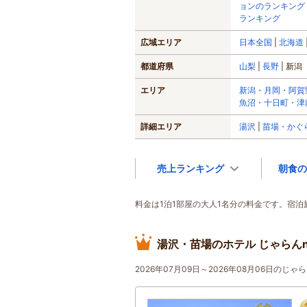
ョンのランキング
ランキング
広域エリア
日本全国
北海道
都道府県
山梨
長野
新潟
エリア
新潟・月岡・阿賀
魚沼・十日町・津
詳細エリア
湯沢
苗場・かぐ
売上ランキング
朝食の
料金は1泊1部屋の大人1名分の料金です。宿
湯沢・苗場のホテル じゃらんn
2026年07月09日～2026年08月06日の