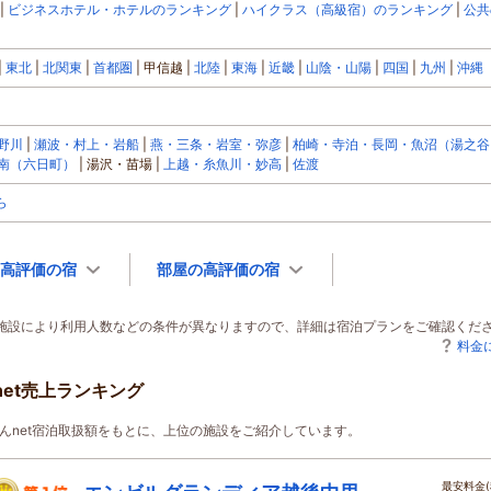
ビジネスホテル・ホテルのランキング
ハイクラス（高級宿）のランキング
公共
東北
北関東
首都圏
甲信越
北陸
東海
近畿
山陰・山陽
四国
九州
沖縄
野川
瀬波・村上・岩船
燕・三条・岩室・弥彦
柏崎・寺泊・長岡・魚沼（湯之谷
南（六日町）
湯沢・苗場
上越・糸魚川・妙高
佐渡
ら
高評価の宿
部屋の高評価の宿
泊施設により利用人数などの条件が異なりますので、詳細は宿泊プランをご確認くだ
料金
et売上ランキング
じゃらんnet宿泊取扱額をもとに、上位の施設をご紹介しています。
最安料金(