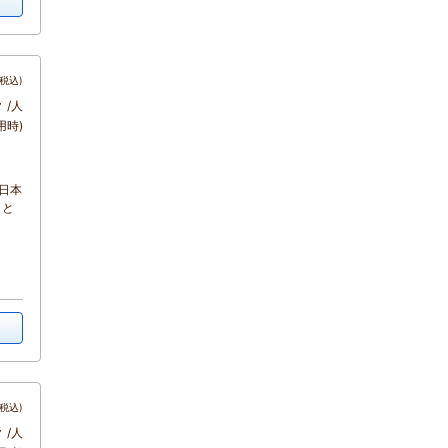
税込)
～
/人
用時)
日本
々と
税込)
～
/人