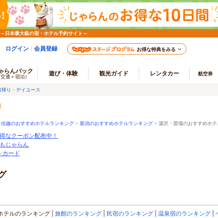
 ～日本最大級の宿・ホテル予約サイト～
ログイン
会員登録
お得な特典をみる
ゃらんパック
遊び・体験
観光ガイド
レンタカー
航空券
（交通＋宿泊）
日帰り・デイユース
甲信越のおすすめホテルランキング
>
新潟のおすすめホテルランキング
>
湯沢・苗場のおすすめホテ
得なクーポン配布中！
もじゃらん
ートカード
グ
ホテルのランキング
旅館のランキング
民宿のランキング
温泉宿のランキング