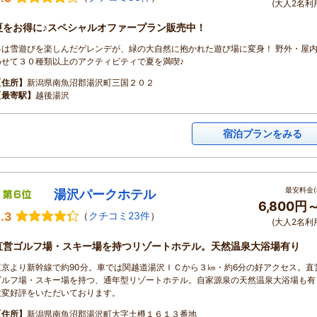
(大人2名利
夏をお得に♪スペシャルオファープラン販売中！
冬は雪遊びを楽しんだゲレンデが、緑の大自然に抱かれた遊び場に変身！ 野外・屋
わせて３０種類以上のアクティビティで夏を満喫♪
【住所】
新潟県南魚沼郡湯沢町三国２０２
【最寄駅】
越後湯沢
宿泊プランをみる
最安料金(
湯沢パークホテル
6,800円
.3
（
クチコミ23件
）
(大人2名利
直営ゴルフ場・スキー場を持つリゾートホテル。天然温泉大浴場有り
東京より新幹線で約90分。車では関越道湯沢ＩＣから３㎞・約6分の好アクセス。直
ゴルフ場・スキー場を持つ、通年型リゾートホテル。自家源泉の天然温泉大浴場も有
大変好評をいただいております。
【住所】
新潟県南魚沼郡湯沢町大字土樽１６１３番地