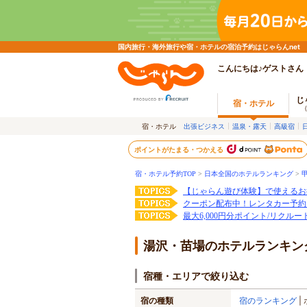
国内旅行・海外旅行や宿・ホテルの宿泊予約はじゃらんnet
こんにちは♪ゲストさん
じ
宿・ホテル
宿・ホテル
出張ビジネス
温泉・露天
高級宿
ポイントがたまる・つかえる
宿・ホテル予約TOP
>
日本全国のホテルランキング
>
【じゃらん遊び体験】で使えるお
クーポン配布中！レンタカー予約
最大6,000円分ポイント/リクル
湯沢・苗場のホテルランキン
宿種・エリアで絞り込む
宿の種類
宿のランキング