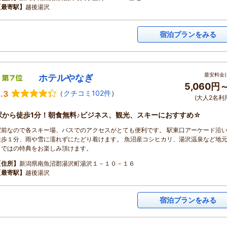
【最寄駅】
越後湯沢
宿泊プランをみる
最安料金(
ホテルやなぎ
5,060円
.3
（
クチコミ102件
）
(大人2名利
駅から徒歩1分！朝食無料♪ビジネス、観光、スキーにおすすめ☆
駅前なので各スキー場、バスでのアクセスがとても便利です。 駅東口アーケード沿
徒歩１分、雨や雪に濡れずにたどり着けます。 魚沼産コシヒカリ、湯沢温泉など地
らではの特典をお楽しみ頂けます。
【住所】
新潟県南魚沼郡湯沢町湯沢１－１０－１６
【最寄駅】
越後湯沢
宿泊プランをみる