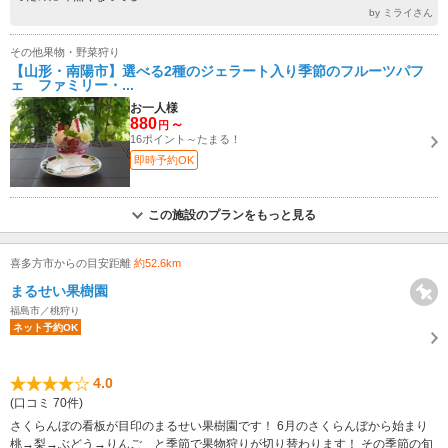
by ミライさん
その他果物・野菜狩り
【山形・南陽市】選べる2種のジェラート入り季節のフルーツパフ
ェ ファミリー・...
お一人様
880
～
円
16ポイント～たまる！
即時予約OK
この施設のプランをもっと見る
喜多方市からの目安距離
約52.6km
まるせい果樹園
福島市／桃狩り
ネット予約OK
4.0
(口コミ 70件)
さくらんぼの看板が目印のまるせい果樹園です！ 6月のさくらんぼから始まり
桃→梨→ぶどう→りんご と季節で果物狩りが切り替わります！ その季節の旬