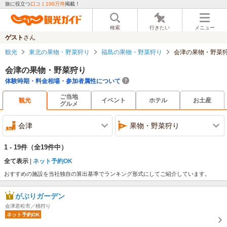
旅に役立つ
口コミ100万件
掲載！
検索
行きたい
メニュー
ゲスト
さん
観光
東北の果物・野菜狩り
福島の果物・野菜狩り
会津の果物・野菜
会津の果物・野菜狩り
体験時期・料金相場・参加者属性について
ご当地
観光
イベント
ホテル
お土産
グルメ
会津
果物・野菜狩り
1 - 19件
（全19件中）
全て表示
ネット予約OK
おすすめの施設を当社独自の算出基準でランキング形式にしてご紹介しています。
がぶりガーデン
会津若松市／桃狩り
ネット予約OK