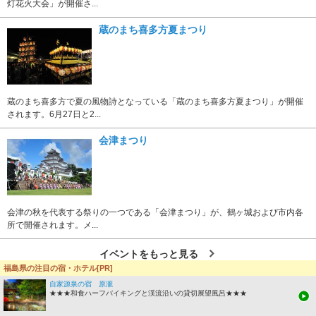
灯花火大会」が開催さ...
蔵のまち喜多方夏まつり
蔵のまち喜多方で夏の風物詩となっている「蔵のまち喜多方夏まつり」が開催
されます。6月27日と2...
会津まつり
会津の秋を代表する祭りの一つである「会津まつり」が、鶴ヶ城および市内各
所で開催されます。メ...
イベントをもっと見る
福島県の注目の宿・ホテル[PR]
会津の温泉地
自家源泉の宿 原瀧
★★★和食ハーフバイキングと渓流沿いの貸切展望風呂★★★
会津東山温泉