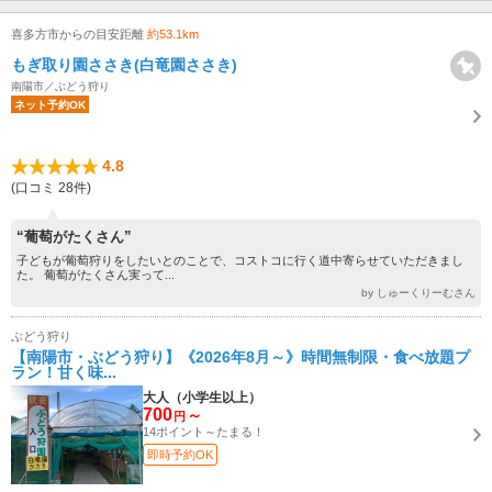
喜多方市からの目安距離
約53.1km
もぎ取り園ささき(白竜園ささき)
南陽市／ぶどう狩り
ネット予約OK
4.8
(口コミ 28件)
“葡萄がたくさん”
子どもが葡萄狩りをしたいとのことで、コストコに行く道中寄らせていただきまし
た。 葡萄がたくさん実って...
by しゅーくりーむさん
ぶどう狩り
【南陽市・ぶどう狩り】《2026年8月～》時間無制限・食べ放題プ
ラン！甘く味...
大人（小学生以上）
700
～
円
14ポイント～たまる！
即時予約OK