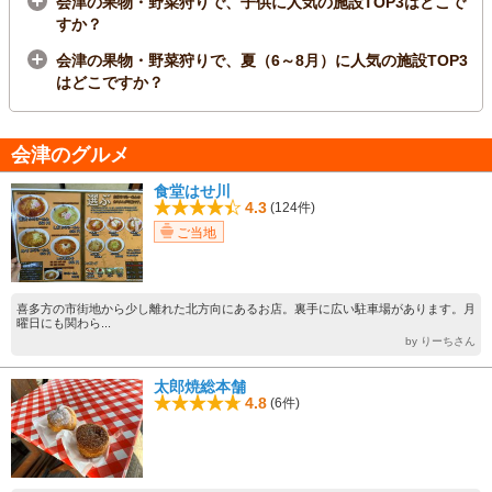
会津の果物・野菜狩りで、子供に人気の施設TOP3はどこで
すか？
会津の果物・野菜狩りで、夏（6～8月）に人気の施設TOP3
はどこですか？
会津のグルメ
食堂はせ川
4.3
(124件)
ご当地
喜多方の市街地から少し離れた北方向にあるお店。裏手に広い駐車場があります。月
曜日にも関わら...
by りーちさん
太郎焼総本舗
4.8
(6件)