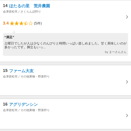
14
ほたるの里 荒井農園
会津若松市／さくらんぼ狩り
3.4
(5件)
“満足”
土曜日でしたが人は少なくのんびりと時間いっぱい楽しめました。甘く美味しいのが
多かったです。脚立もいっ...
by まーさんさん
15
ファーム大友
会津若松市／その他果物・野菜狩り
16
アグリデンシン
会津若松市／その他果物・野菜狩り