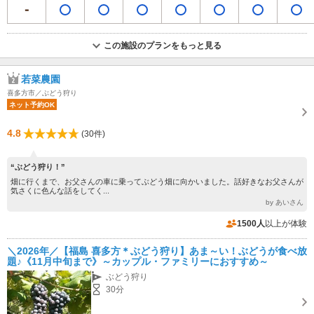
この施設のプランをもっと見る
若菜農園
喜多方市／ぶどう狩り
ネット予約OK
4.8
(30件)
“ぶどう狩り！”
畑に行くまで、お父さんの車に乗ってぶどう畑に向かいました。話好きなお父さんが
気さくに色んな話をしてく...
by あいさん
1500人
以上が体験
＼2026年／【福島 喜多方＊ぶどう狩り】あま～い！ぶどうが食べ放
題♪《11月中旬まで》～カップル・ファミリーにおすすめ～
ぶどう狩り
30分