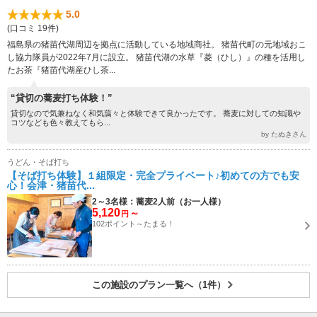
5.0
(口コミ 19件)
福島県の猪苗代湖周辺を拠点に活動している地域商社。 猪苗代町の元地域おこ
し協力隊員が2022年7月に設立。 猪苗代湖の水草『菱（ひし）』の種を活用し
たお茶『猪苗代湖産ひし茶...
“貸切の蕎麦打ち体験！”
貸切なので気兼ねなく和気藹々と体験できて良かったです。 蕎麦に対しての知識や
コツなども色々教えてもら...
by たぬきさん
うどん・そば打ち
【そば打ち体験】１組限定・完全プライベート♪初めての方でも安
心！会津・猪苗代...
2～3名様：蕎麦2人前（お一人様）
5,120
～
円
102ポイント～たまる！
この施設のプラン一覧へ（1件）