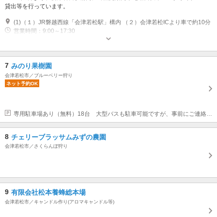
貸出等を行っています。
(1)（１）JR磐越西線「会津若松駅」構内 （２）会津若松ICより車で約10分
営業時間：9:00～17:30
7
みのり果樹園
会津若松市／ブルーベリー狩り
ネット予約OK
専用駐車場あり（無料）18台 大型バスも駐車可能ですが、事前にご連絡ください。
8
チェリーブラッサムみずの農園
会津若松市／さくらんぼ狩り
9
有限会社松本養蜂総本場
会津若松市／キャンドル作り(アロマキャンドル等)