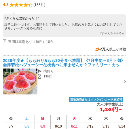
4.3
(155件)
“さくらんぼ甘かった！”
場所に辿りつけず、お電話をして伺いました。 お店の方も気さくにお話ししてくだ
さり、シーズン始めなのに...
by みえちゃんさん
専用駐車場あり（無料）10台
2万人
以上が体験
2026年度★【もも狩り&もも30分食べ放題】《7月中旬～8月下旬》
会津若松へジューシーな桃食べに来ませんか？ファミリー・カップ
ル・女性におすすめ☆
桃狩り
1時間
現地決済またはオンラインカード決済可
大人(中学生以上)
1,430円～
金
土
日
月
火
水
木
金
8/7
8/8
8/9
8/10
8/11
8/12
8/13
8/14