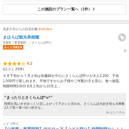
この施設のプラン一覧へ（1件）
喜多方市からの目安距離
約49.8km
まほろば観光果樹園
高畠町（東置賜郡）／さくらんぼ狩り
ネット予約OK
4.2
(口コミ 25件)
６月下旬から７月上旬は佐藤錦を中心にさくらんぼ狩りが大人2,200 子供
1,500円で楽しめます。平地ですからお子様やご年配の方も安心。食べ放題。
制限時間100分 8月上旬から10月上...
“まったりとさくらんぼ^o^”
時間を気にせずゆっくり召し上がって下さいと言われ、さくらんぼ大好き母も大興奮
2人で色々食べ比べ好きな...
by よしーさん
ぶどう狩り