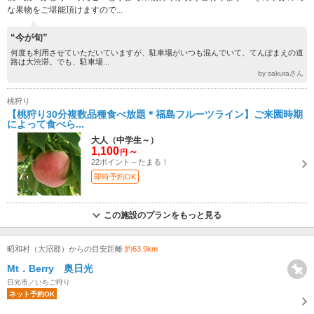
な果物をご堪能頂けますので...
“今が旬”
何度も利用させていただいていますが、駐車場がいつも混んでいて、てんぽまえの道
路は大渋滞。でも、駐車場...
by sakuraさん
桃狩り
【桃狩り30分複数品種食べ放題＊福島フルーツライン】ご来園時期
によって食べら...
大人（中学生～）
1,100
～
円
22ポイント～たまる！
即時予約OK
この施設のプランをもっと見る
昭和村（大沼郡）からの目安距離
約63.9km
Mt．Berry 奥日光
日光市／いちご狩り
ネット予約OK