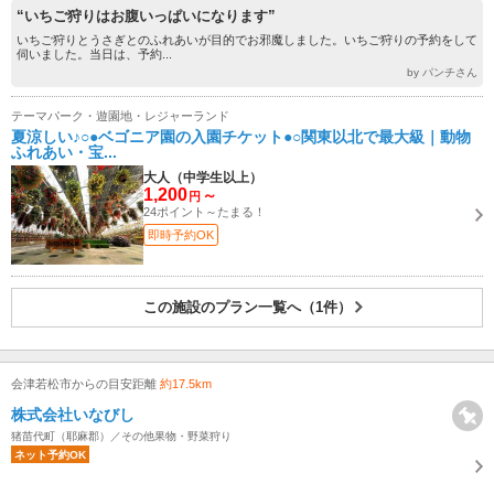
“いちご狩りはお腹いっぱいになります”
いちご狩りとうさぎとのふれあいが目的でお邪魔しました。いちご狩りの予約をして
伺いました。当日は、予約...
by パンチさん
テーマパーク・遊園地・レジャーランド
夏涼しい♪○●ベゴニア園の入園チケット●○関東以北で最大級｜動物
ふれあい・宝...
大人（中学生以上）
1,200
～
円
24ポイント～たまる！
即時予約OK
この施設のプラン一覧へ（1件）
会津若松市からの目安距離
約17.5km
株式会社いなびし
猪苗代町（耶麻郡）／その他果物・野菜狩り
ネット予約OK