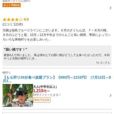
福島市／さくらんぼ狩り
ネット予約OK
4.0
(口コミ 121件)
当園は福島フルーツラインにございます。６月のさくらんぼ、７～８月の桃、
９月のぶどうと梨、10月～12月中旬までのりんごと長い期間、季節によってい
ろいろな果物狩りをお楽しみいた...
“固い桃です！”
家族4人で伺いました。 私は採れたての固い桃がどうしても食べたかったので、今回
やっと念願の桃狩りにき...
by まいさん
桃狩り
【もも狩り30分食べ放題プラン】《990円～1210円》（7月12日～8
月3...
大人(中学生以上）
1,210
～
円
24ポイント～たまる！
即時予約OK