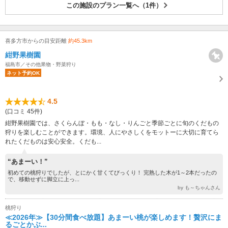
この施設のプラン一覧へ（1件）
喜多方市からの目安距離
約45.3km
紺野果樹園
福島市／その他果物・野菜狩り
ネット予約OK
4.5
(口コミ 45件)
紺野果樹園では、さくらんぼ・もも・なし・りんごと季節ごとに旬のくだもの
狩りを楽しむことができます。環境、人にやさしくをモットーに大切に育てら
れたくだものは安心安全。くだも...
“あまーい！”
初めての桃狩りでしたが、とにかく甘くてびっくり！ 完熟した木が1～2本だったの
で、移動せずに脚立に上っ...
by も～ちゃんさん
桃狩り
≪2026年≫【30分間食べ放題】あまーい桃が楽しめます！贅沢にま
るごとかぶ...