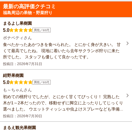
最新の高評価クチコミ
福島周辺の果物・野菜狩り
まるよし果樹園
5.0
男性／60代
ボナペティさん
食べたかったあかつきを食べられた。 とにかく身が大きい。 甘
くて最高でしたね。 現地に着いたら去年サクランボ狩りに来た
所でした。 スタッフも優しくて良かったです。
投稿日：2026年7月31日
紺野果樹園
5.0
男性／60代
も～ちゃんさん
初めての桃狩りでしたが、とにかく甘くてびっくり！ 完熟した
木が1～2本だったので、移動せずに脚立に上ったりしてじっくり
選べました。 ウエットティッシュや虫よけスプレーなども準備...
投稿日：2026年7月30日
まるえ観光果樹園