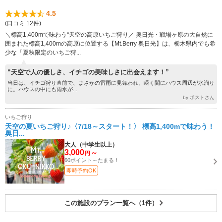
4.5
(口コミ 12件)
＼標高1,400mで味わう“天空の高原いちご狩り／ 奥日光・戦場ヶ原の大自然に
囲まれた標高1,400mの高原に位置する【Mt.Berry 奥日光】は、栃木県内でも希
少な「夏秋限定のいちご狩...
“天空で人の優しさ、イチゴの美味しさに出会えます！”
当日は、イチゴ狩り直前で、まさかの雷雨に見舞われ、瞬く間にハウス周辺が水溜り
に。ハウスの中にも雨水が...
by ポストさん
いちご狩り
天空の夏いちご狩り♪〈7/18～スタート！〉 標高1,400mで味わう！
奥日...
大人（中学生以上）
3,000
～
円
60ポイント～たまる！
即時予約OK
この施設のプラン一覧へ（1件）