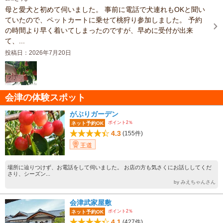
母と愛犬と初めて伺いました。 事前に電話で犬連れもOKと聞い
ていたので、ペットカートに乗せて桃狩り参加しました。 予約
の時間より早く着いてしまったのですが、早めに受付が出来
て、...
投稿日：2026年7月20日
会津の体験スポット
がぶりガーデン
ポイント2％
ネット予約OK
4.3
(155件)
王道
場所に辿りつけず、お電話をして伺いました。 お店の方も気さくにお話ししてくだ
さり、シーズン...
by みえちゃんさん
会津武家屋敷
ポイント2％
ネット予約OK
4.1
(427件)