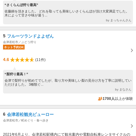
“さくらんぼ狩り最高”
佐藤錦を頂きました。 どれを取っても美味しいさくらんぼが頂け大変満足でした。
木によって甘さや味が違う...
by まっちゃんさん
5
フルーツランドよよぜん
会津若松市／ぶどう狩り
ネット予約OK
4.6
(11件)
“梨狩り最高！”
会津で梨狩りが初めてでしたが、取り方や美味しい梨の見分け方を丁寧に説明してい
ただけました。 3種類ぐ...
by まなさん
1700人
以上が体験
6
会津若松観光ビューロー
会津若松市／町めぐり・食べ歩き
2021年6月より、会津若松駅構内にて観光案内や電動自転車レンタサイクルの