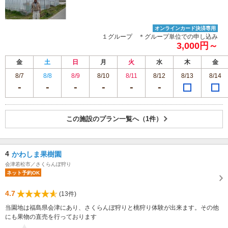
オンラインカード決済専用
１グループ ＊グループ単位での申し込み
3,000円～
金
土
日
月
火
水
木
金
8/7
8/8
8/9
8/10
8/11
8/12
8/13
8/14
この施設のプラン一覧へ（1件）
4
かわしま果樹園
会津若松市／さくらんぼ狩り
ネット予約OK
4.7
(13件)
当園地は福島県会津にあり、さくらんぼ狩りと桃狩り体験が出来ます。その他
にも果物の直売を行っております