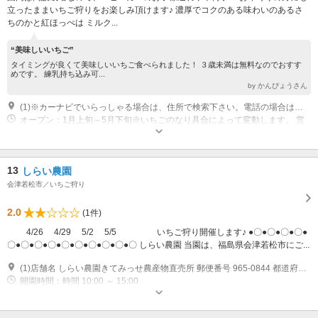
立ったままいちご狩りをお楽しみ頂けます♪ 濃厚でコクのある味わいのあるさ
ちのかと紅ほっぺは ミルク...
“美味しいいちご”
タイミングが良くて美味しいいちご食べられました！ ３歳未満は無料なのでおすす
めです。 練乳持ち込み可...
by かんぴょうさん
(1)※カーナビでいらっしゃる場合は、住所で検索下さい。電話の場合は出ない場合がございます。 ※じゃらんnetの地図（グーグルマップを参考にお越しください） ■車：磐越道会津若松ICより10分 ※会津大橋を渡り「セブンイレブン真宮店」を通り過ぎて100mくらい進みます。 左手に大きな三角屋根のハウスが3棟ならんでいるので、そちらが「観光園久ちゃん」です。 ■交通機関：JR会津若松駅よりタクシーで20分
オープン：1月上旬～5月下旬※いちごのなり具合によって変動します。 営
業時間：10:00～15:00受付終了（いちごが無くなり次第閉園） 休園日：不
定休 ※開催に関してはお電話にて確認頂いた方が確実です。
13
しらい農園
会津若松市／いちご狩り
2.0
(1件)
4/26 4/29 5/2 5/5 いちご狩り開催します♪ ●〇●〇●〇●〇●
〇●〇●〇●〇●〇●〇●〇●〇●〇●〇 しらい農園 当園は、福島県会津若松市にご...
(1)店舗名 しらい農園きてみっせ農産物直売所 郵便番号 965-0844 都道府県 福島県 住所 会津若松市門田町一ノ堰村東322 アクセス方法 会津若松ICから車で約25分／JR会津若松駅から車で約20分／会津鉄道 南若松駅から徒歩約5分
開園時間：時間 10:00 ～ 15:00