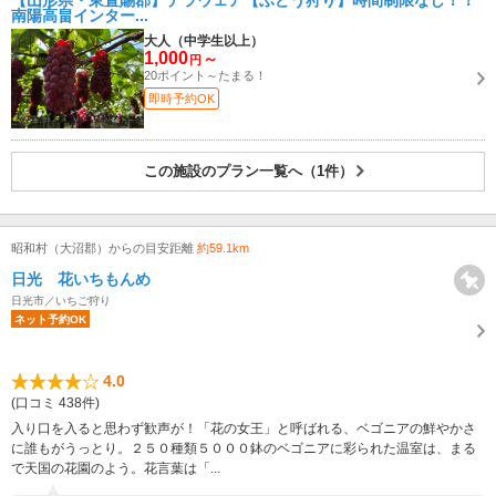
【山形県・東置賜郡】デラウェア【ぶどう狩り】時間制限なし！！
南陽高畠インター...
大人（中学生以上）
1,000
～
円
20ポイント～たまる！
即時予約OK
この施設のプラン一覧へ（1件）
昭和村（大沼郡）からの目安距離
約59.1km
日光 花いちもんめ
日光市／いちご狩り
ネット予約OK
4.0
(口コミ 438件)
入り口を入ると思わず歓声が！「花の女王」と呼ばれる、ベゴニアの鮮やかさ
に誰もがうっとり。２５０種類５０００鉢のベゴニアに彩られた温室は、まる
で天国の花園のよう。花言葉は「...