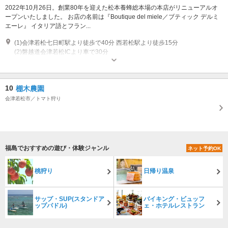
2022年10月26日。創業80年を迎えた松本養蜂総本場の本店がリニューアルオ
ープンいたしました。 お店の名前は『Boutique del miele／ブティック デルミ
エーレ』 イタリア語とフラン...
(1)会津若松七日町駅より徒歩で40分 西若松駅より徒歩15分
(2)磐越道会津若松ICより車で30分
営業時間：9:30～17:30 (土・日・祝日は10:00～17:00) 定休日：無し 休業
日：年末年始、夏季休業等はHP及びSNSで告知いたします。
専用駐車場あり（無料）3台
10
棚木農園
会津若松市／トマト狩り
福島でおすすめの遊び・体験ジャンル
ネット予約OK
桃狩り
日帰り温泉
サップ・SUP(スタンドア
バイキング・ビュッフ
ップパドル)
ェ・ホテルレストラン