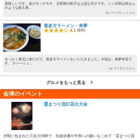
美味しいです。皮がモッチモチ、太郎焼の餡子は上品な甘さです。トン太郎は肉まん
のような餡も美...
by マーガレットさん
喜多方ラーメン・来夢
4.1
(8件)
せっかく東北に来たので、喜多方ラーメンをいただきました。今回は、来夢本店で
す。 チャーシュ...
by マイＢＯＯさん
グルメをもっと見る
会津のイベント
霊まつり流灯花火大会
夕闇に包まれた只見川河畔で、先祖供養や平和への願いをこめて「霊まつり流