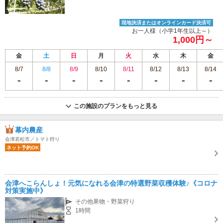
現地決済またはオンラインカード決済可
お一人様（小学1年生以上～）
1,000円～
金
土
日
月
火
水
木
金
8/7
8/8
8/9
8/10
8/11
8/12
8/13
8/14
この施設のプランをもっと見る
幕内農産
会津若松市／トマト狩り
ネット予約OK
会津へこらんしょ！元気になれる会津の特選野菜収穫体験♪《コロナ
対策実施中》
その他果物・野菜狩り
1時間