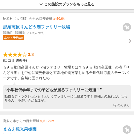
この施設のプランをもっと見る
昭和村（大沼郡）からの目安距離
約50.6km
那須高原りんどう湖ファミリー牧場
那須町（那須郡）／いちご狩り
ネット予約OK
3.8
(口コミ 866件)
☆★☆那須高原りんどう湖ファミリー牧場とは？☆★☆ 那須高原唯一の湖「り
んどう湖」を中心に観光牧場と遊園地の両方楽しめる全世代対応型のテーマパ
ークです。自然に囲まれたの...
“小学校低学年までの子どもが居るファミリーに最適！”
動物もアトラクションも！というファミリーには最適です！ 動物との触れ合いはも
ちろん、小さい子ども達が...
by のんさん
喜多方市からの目安距離
約51.2km
まるえ観光果樹園