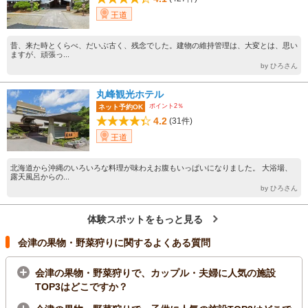
王道
昔、来た時とくらべ、だいぶ古く、残念でした。建物の維持管理は、大変とは、思い
ますが、頑張っ...
by ひろさん
丸峰観光ホテル
ポイント2％
ネット予約OK
4.2
(31件)
王道
北海道から沖縄のいろいろな料理が味わえお腹もいっぱいになりました。 大浴場、
露天風呂からの...
by ひろさん
体験スポットをもっと見る
会津の果物・野菜狩りに関するよくある質問
会津の果物・野菜狩りで、カップル・夫婦に人気の施設
TOP3はどこですか？