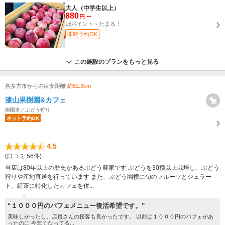
大人（中学生以上）
880
～
円
16ポイント～たまる！
即時予約OK
この施設のプランをもっと見る
喜多方市からの目安距離
約52.3km
漆山果樹園&カフェ
南陽市／ぶどう狩り
ネット予約OK
4.5
(口コミ 56件)
当店は80年以上の歴史があるぶどう農家です ぶどうを30種以上栽培し、ぶどう
狩りや産地直送を行っています また、ぶどう園横に旬のフルーツとジェラー
ト、紅茶に特化したカフェを併...
“１０００円のパフェメニュー復活希望です。”
美味しかったし、店員さんの接客も良かったです。 以前は１０００円のパフェがあ
ったのに 今無くなってる...