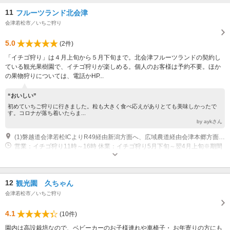
11
フルーツランド北会津
会津若松市／いちご狩り
5.0
(2件)
「イチゴ狩り」は４月上旬から５月下旬まで。北会津フルーツランドの契約し
ている観光果樹園で、イチゴ狩りが楽しめる。個人のお客様は予約不要。ほか
の果物狩りについては、電話かHP...
“おいしい”
初めていちご狩りに行きました。粒も大きく食べ応えがありとても美味しかったで
す。コロナが落ち着いたらま...
by aykさん
(1)磐越道会津若松ICよりR49経由新潟方面へ、広域農道経由会津本郷方面へ15分
営業：イチゴ狩り11時～16時 休業：イチゴ狩り5月下旬～翌4月上旬※期間
中定休日要問合せ
12
観光園 久ちゃん
会津若松市／いちご狩り
4.1
(10件)
園内は高設栽培なので、ベビーカーのお子様連れや車椅子・ お年寄りの方にも