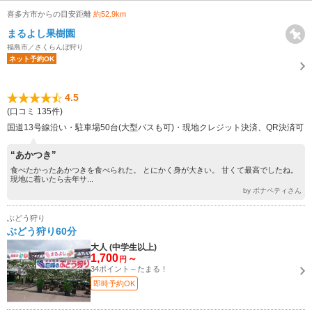
喜多方市からの目安距離
約52.9km
まるよし果樹園
福島市／さくらんぼ狩り
ネット予約OK
4.5
(口コミ 135件)
国道13号線沿い・駐車場50台(大型バスも可)・現地クレジット決済、QR決済可
“あかつき”
食べたかったあかつきを食べられた。 とにかく身が大きい。 甘くて最高でしたね。
現地に着いたら去年サ...
by ボナペティさん
ぶどう狩り
ぶどう狩り60分
大人 (中学生以上)
1,700
～
円
34ポイント～たまる！
即時予約OK