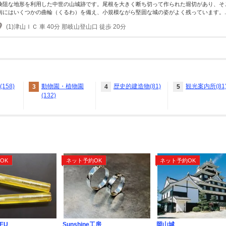
険阻な地形を利用した中世の山城跡です。尾根を大きく断ち切って作られた堀切があり、そ
南にはいくつかの曲輪（くるわ）を備え、小規模ながら堅固な城の姿がよく残っています。..
(1)津山ＩＣ 車 40分 那岐山登山口 徒歩 20分
158)
動物園・植物園
歴史的建造物(81)
観光案内所(81
3
4
5
(132)
ト
OK
ネット予約OK
ネット予約OK
EU
Sunshine工房
岡山城