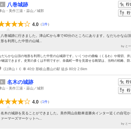
八巻城跡
4
津山・美作三湯・蒜山／城郭
4.0
（
1件
）
八巻城跡に行きました。津山ICから車で40分のところにあります。なだらかな山
形を利用した中世の山城...
by と
なだらかな山頂の地形を利用した中世の山城跡です。いくつかの曲輪（くるわ）や堀切、井
が確認できます。史実の多くは不明ですが、奈義町一帯を見渡せる眺望は、当時の戦略、防..
(1)津山ＩＣ 車 40分 那岐山麓山の駅 徒歩 80分 2.6km
名木の城跡
5
津山・美作三湯・蒜山／城郭
4.0
（
1件
）
名木の城跡を見ることができました。美作岡山自動車道勝央インター近くの自宅か
ァーマーズマーケットへ...
by と