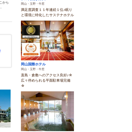
こから
岡山・玉野・牛窓
.
満足度調査１１年連続１位♪眠り
と環境に特化したサステナホテル
)
岡山国際ホテル
岡山・玉野・牛窓
直島・倉敷へのアクセス良好♪☆
広々停められる平面駐車場完備
☆