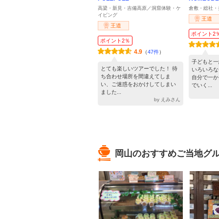
高梁・新見・吉備高原／洞窟体験・ケ
倉敷・総社・
イビング
王道
王道
ポイント2
ポイント2％
4.9
（
47件
）
子どもと一
とても楽しいツアーでした！ 待
いろいろな
ち合わせ場所を間違えてしま
自分で一か
い、ご迷惑をおかけしてしまい
でいく...
ました...
by えみさん
岡山のおすすめご当地グ