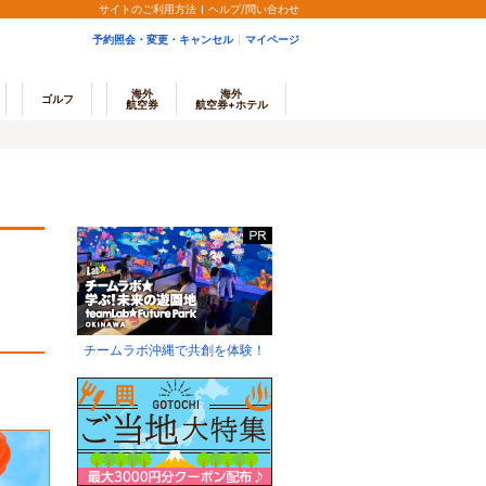
サイトのご利用方法
ヘルプ/問い合わせ
予約照会・変更・キャンセル
マイページ
海外
海外
ゴルフ
航空券
航空券+ホテル
チームラボ沖縄で共創を体験！