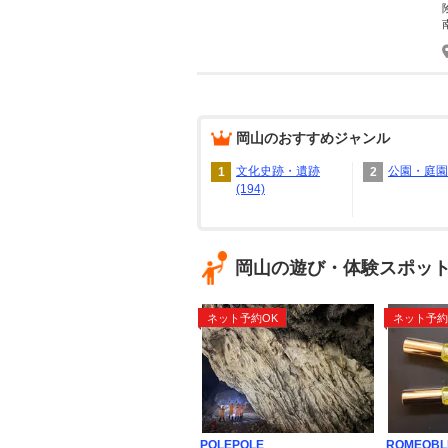
岡山
のおすすめジャンル
文化史跡・遺跡
公園・庭園(
1
2
(194)
岡山の遊び・体験スポッ
ネット予約OK
ネット予約
POLEPOLE
ROMEOBL