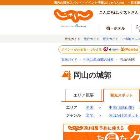
国内の観光スポット・イベント情報はじゃらんnet ～日本
こんにちは♪ゲストさん
じ
宿・ホテル
観光ガイド
旅行ガイド
観光ガイド
ご当地グル
ポイントがたまる・つかえる
観光ガイド
＞
中国(山陰山陽)の城郭
＞
岡山の城郭
岡山の城郭
エリア概要
観光スポット
エリア
全国
＞
中国(山陰山陽)
ジャンル
全て
＞
お出かけスポット