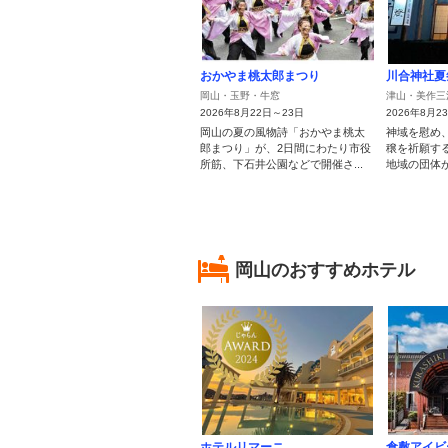
おかやま桃太郎まつり
川合神社夏
岡山・玉野・牛窓
津山・美作三
2026年8月22日～23日
2026年8月2
岡山の夏の風物詩「おかやま桃太
神域を慰め
郎まつり」が、2日間にわたり市役
穣を祈願す
所筋、下石井公園などで開催さ...
地域の団体が
岡山のおすすめホテル
ホテルリマーニ
倉敷アイビ