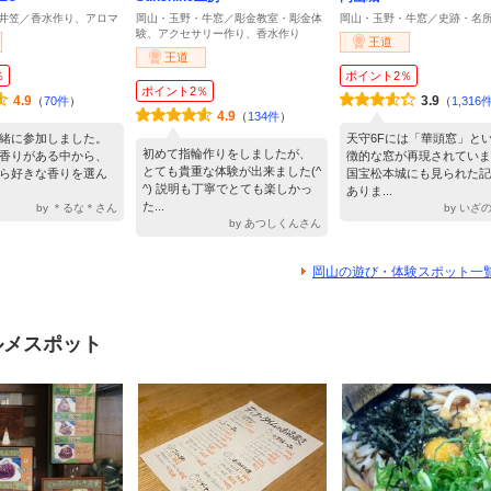
井笠／香水作り、アロマ
岡山・玉野・牛窓／彫金教室・彫金体
岡山・玉野・牛窓／史跡・名
験、アクセサリー作り、香水作り
王道
王道
％
ポイント2％
ポイント2％
4.9
3.9
（
70件
）
（
1,316
4.9
（
134件
）
緒に参加しました。
天守6Fには「華頭窓」と
初めて指輪作りをしましたが、
香りがある中から、
徴的な窓が再現されていま
とても貴重な体験が出来ました(^
ら好きな香りを選ん
国宝松本城にも見られた記
^) 説明も丁寧でとても楽しかっ
ありま...
た...
by ＊るな＊さん
by いざ
by あつしくんさん
岡山の遊び・体験スポット一
ルメスポット