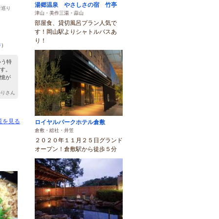
湯郷温泉 やさしさの宿 竹亭
所巡り
津山・美作三湯・蒜山
部屋食、貸切風呂プラン人気で
す！岡山駅よりシャトルバスあ
り！
件
）
いう特
す。
憶が
のりさん
覧を見る
ロイヤルパークホテル倉敷
倉敷・総社・井笠
２０２０年１１月２５日グランド
オープン！倉敷駅から徒歩５分