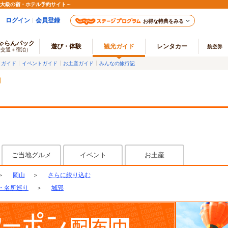
最大級の宿・ホテル予約サイト～
ログイン
会員登録
お得な特典をみる
ゃらんパック
遊び・体験
観光ガイド
レンタカー
航空券
（交通＋宿泊）
メガイド
イベントガイド
お土産ガイド
みんなの旅行記
ご当地グルメ
イベント
お土産
＞
岡山
＞
さらに絞り込む
・名所巡り
＞
城郭