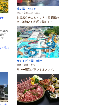
湯の蔵 つるや
津山・美作三湯・蒜山
お風呂クチコミ４．７！元酒蔵の
まわり
宿で地酒とお料理を愉しむ♪
ツの森の
牧歌的
...
っと見る
サントピア岡山総社
倉敷・総社・井笠
サマー宿泊プラン！オススメ♪
よしや