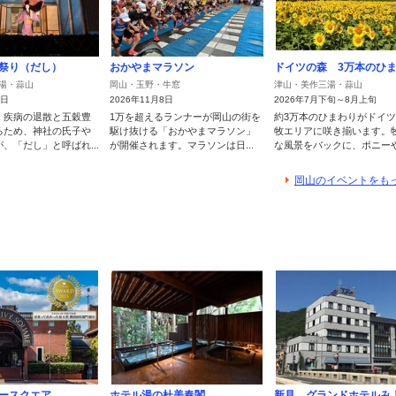
祭り（だし）
おかやまマラソン
ドイツの森 3万本のひ
湯・蒜山
岡山・玉野・牛窓
津山・美作三湯・蒜山
3日
2026年11月8日
2026年7月下旬～8月上旬
、疾病の退散と五穀豊
1万を超えるランナーが岡山の街を
約3万本のひまわりがドイ
るため、神社の氏子や
駆け抜ける「おかやまマラソン」
牧エリアに咲き揃います。
、「だし」と呼ばれ...
が開催されます。マラソンは日...
な風景をバックに、ポニーやア
岡山のイベントをも
ースクエア
ホテル湯の杜美春閣
新見 グランドホテルみ