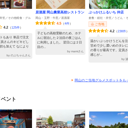
居酒屋 岡山農業高校レストラン
ぶっかけふるいち 仲店
井笠／その他軽食・グル
岡山・玉野・牛窓／居酒屋
倉敷・総社・井笠／うどん・
4.5
（
4件
）
ご当地
4.2
（
125件
）
4.2
（
238件
子どもの高校受験のため、ホテ
トもあり 単品で注文
ルに宿泊した２泊目の夜ごはん
温かいぶっかけうどんを注
店員さんのキビキビし
に利用しました。 翌日には２日
甘めで少し濃いめのタレに
切も加えて なにより
目の...
の香りが最高です。定員さ
by mamiさん
感じが...
by のぶちゃんさん
by
岡山のご当地グルメスポットをも
イベント