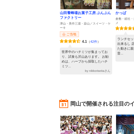
山田養蜂場お菓子工房 ぶんぶん
かっぱ
ファクトリー
倉敷・総社・
メ
津山・美作三湯・蒜山／スイーツ・ケ
ーキ
ご当地
ランチセッ
4.1
（
42件
）
出来るし 
た動きに親
世界中のハチミツが集まってお
昔...
り、試食も沢山あります。 お勧
めは、ハーブから採取したハチ
ミツ...
by nikkoriseitaさん
岡山で開催される注目の