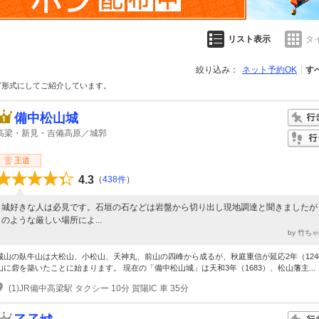
リスト表示
タ
絞り込み：
ネット予約OK
す
グ形式にしてご紹介しています。
備中松山城
高梁・新見・吉備高原／城郭
王道
4.3
（
438件
）
城好きな人は必見です。石垣の石などは岩盤から切り出し現地調達と聞きましたが
のような厳しい場所によ...
by 竹ち
城山の臥牛山は大松山、小松山、天神丸、前山の四峰から成るが、秋庭重信が延応2年（124
山に砦を築いたことに始まります。 現在の「備中松山城」は天和3年（1683）、松山藩主...
(1)JR備中高梁駅 タクシー 10分 賀陽IC 車 35分