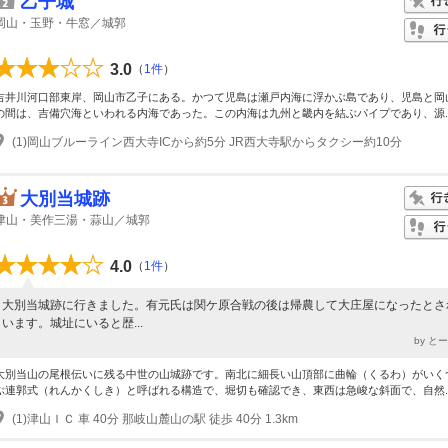
乙子城
岡山・玉野・牛窓／城郭
3.0
（
1件
）
吉井川河口部東岸、岡山市乙子にある。かつて児島は瀬戸内海に浮かぶ島であり、児島と岡
の間は、吉備穴海といわれる内海であった。この内海は九州と畿内を結ぶパイプであり、源..
(1)岡山ブルーライン西大寺ICから約5分 JR西大寺駅からタクシー約10分
大別当城跡
津山・美作三湯・蒜山／城郭
4.0
（
1件
）
大別当城跡に行きました。有元氏は関ケ原合戦の後は帰農して大庄屋になったとさ
います。城址にいると歴...
by と
大別当山の尾根伝いに残る中世の山城跡です。南北に細長い山頂部に曲輪（くるわ）がいく
ぶ連郭式（れんかくしき）と呼ばれる構造で、堀切も確認でき、東西は急峻な斜面で、自然..
(1)津山ＩＣ 車 40分 那岐山麓山の駅 徒歩 40分 1.3km