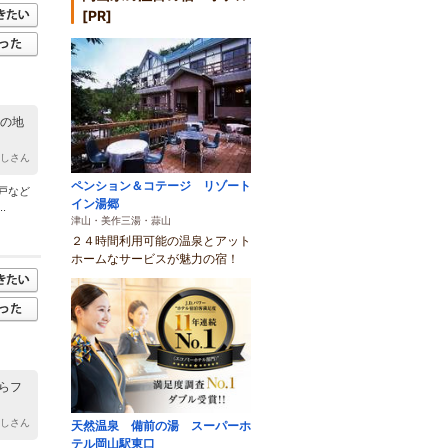
[PR]
頂の地
ーしさん
ペンション＆コテージ リゾート
戸など
イン湯郷
.
津山・美作三湯・蒜山
２４時間利用可能の温泉とアット
ホームなサービスが魅力の宿！
らフ
ーしさん
天然温泉 備前の湯 スーパーホ
テル岡山駅東口