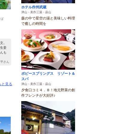
ホテル作州武蔵
津山・美作三湯・蒜山
森の中で星空の湯と美味しい料理
そば
で癒しの時間を
）
文。
生姜
んも
 波平さん
ポピースプリングス リゾート＆
スパ
っと見る
津山・美作三湯・蒜山
夕食口コミ４．８！地元野菜の創
作フレンチが大好評♪