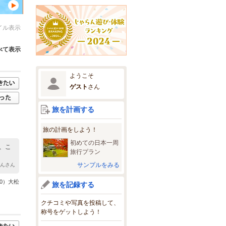
イル表示
べて表示
ようこそ
ゲスト
さん
旅を計画する
旅の計画をしよう！
初めての日本一周
、こ
旅行プラン
サンプルをみる
ゃんさん
0）大松
旅を記録する
クチコミや写真を投稿して、
称号をゲットしよう！